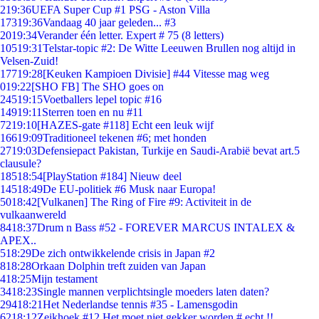
2
19:36
UEFA Super Cup #1 PSG - Aston Villa
173
19:36
Vandaag 40 jaar geleden... #3
20
19:34
Verander één letter. Expert # 75 (8 letters)
105
19:31
Telstar-topic #2: De Witte Leeuwen Brullen nog altijd in
Velsen-Zuid!
177
19:28
[Keuken Kampioen Divisie] #44 Vitesse mag weg
0
19:22
[SHO FB] The SHO goes on
245
19:15
Voetballers lepel topic #16
149
19:11
Sterren toen en nu #11
72
19:10
[HAZES-gate #118] Echt een leuk wijf
166
19:09
Traditioneel tekenen #6; met honden
27
19:03
Defensiepact Pakistan, Turkije en Saudi-Arabië bevat art.5
clausule?
185
18:54
[PlayStation #184] Nieuw deel
145
18:49
De EU-politiek #6 Musk naar Europa!
50
18:42
[Vulkanen] The Ring of Fire #9: Activiteit in de
vulkaanwereld
84
18:37
Drum n Bass #52 - FOREVER MARCUS INTALEX &
APEX..
5
18:29
De zich ontwikkelende crisis in Japan #2
8
18:28
Orkaan Dolphin treft zuiden van Japan
4
18:25
Mijn testament
34
18:23
Single mannen verplichtsingle moeders laten daten?
294
18:21
Het Nederlandse tennis #35 - Lamensgodin
62
18:12
Zeikhoek #12 Het moet niet gekker worden # echt !!