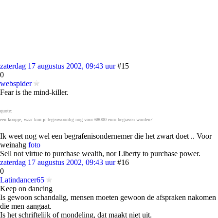
zaterdag 17 augustus 2002, 09:43 uur
#15
0
webspider
Fear is the mind-killer.
quote:
een koopje, waar kun je tegenwoordig nog voor 68000 euro begraven worden?
Ik weet nog wel een begrafenisondernemer die het zwart doet .. Voor
weinahg
foto
Sell not virtue to purchase wealth, nor Liberty to purchase power.
zaterdag 17 augustus 2002, 09:43 uur
#16
0
Latindancer65
Keep on dancing
Is gewoon schandalig, mensen moeten gewoon de afspraken nakomen
die men aangaat.
Is het schriftelijk of mondeling, dat maakt niet uit.