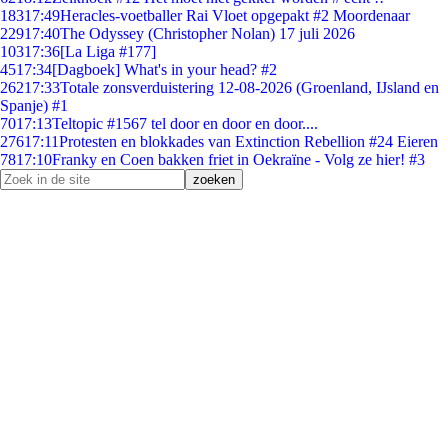
183
17:49
Heracles-voetballer Rai Vloet opgepakt #2 Moordenaar
229
17:40
The Odyssey (Christopher Nolan) 17 juli 2026
103
17:36
[La Liga #177]
45
17:34
[Dagboek] What's in your head? #2
262
17:33
Totale zonsverduistering 12-08-2026 (Groenland, IJsland en
Spanje) #1
70
17:13
Teltopic #1567 tel door en door en door....
276
17:11
Protesten en blokkades van Extinction Rebellion #24 Eieren
78
17:10
Franky en Coen bakken friet in Oekraïne - Volg ze hier! #3