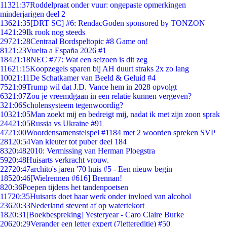
113
21:37
Roddelpraat onder vuur: ongepaste opmerkingen
minderjarigen deel 2
136
21:35
[DRT SC] #6: RendacGoden sponsored by TONZON
14
21:29
Ik rook nog steeds
297
21:28
Centraal Bordspeltopic #8 Game on!
81
21:23
Vuelta a España 2026 #1
184
21:18
NEC #77: Wat een seizoen is dit zeg
116
21:15
Koopzegels sparen bij AH duurt straks 2x zo lang
100
21:11
De Schatkamer van Beeld & Geluid #4
75
21:09
Trump wil dat J.D. Vance hem in 2028 opvolgt
63
21:07
Zou je vreemdgaan in een relatie kunnen vergeven?
3
21:06
Scholensysteem tegenwoordig?
103
21:05
Man zoekt mij en bedreigt mij, nadat ik met zijn zoon sprak
244
21:05
Russia vs Ukraine #91
47
21:00
Woordensamenstelspel #1184 met 2 woorden spreken SVP
281
20:54
Van kleuter tot puber deel 184
83
20:48
2010: Vermissing van Herman Ploegstra
59
20:48
Huisarts verkracht vrouw.
227
20:47
archito's jaren '70 huis #5 - Een nieuw begin
185
20:46
[Wielrennen #616] Brennan!
8
20:36
Poepen tijdens het tandenpoetsen
117
20:35
Huisarts doet haar werk onder invloed van alcohol
236
20:33
Nederland stevent af op watertekort
18
20:31
[Boekbespreking] Yesteryear - Caro Claire Burke
206
20:29
Verander een letter expert (7lettereditie) #50