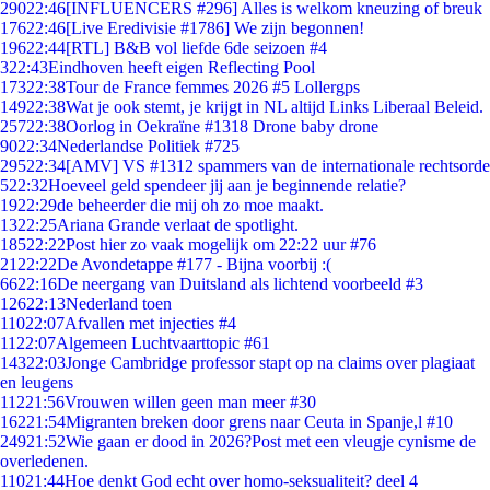
290
22:46
[INFLUENCERS #296] Alles is welkom kneuzing of breuk
176
22:46
[Live Eredivisie #1786] We zijn begonnen!
196
22:44
[RTL] B&B vol liefde 6de seizoen #4
3
22:43
Eindhoven heeft eigen Reflecting Pool
173
22:38
Tour de France femmes 2026 #5 Lollergps
149
22:38
Wat je ook stemt, je krijgt in NL altijd Links Liberaal Beleid.
257
22:38
Oorlog in Oekraïne #1318 Drone baby drone
90
22:34
Nederlandse Politiek #725
295
22:34
[AMV] VS #1312 spammers van de internationale rechtsorde
5
22:32
Hoeveel geld spendeer jij aan je beginnende relatie?
19
22:29
de beheerder die mij oh zo moe maakt.
13
22:25
Ariana Grande verlaat de spotlight.
185
22:22
Post hier zo vaak mogelijk om 22:22 uur #76
21
22:22
De Avondetappe #177 - Bijna voorbij :(
66
22:16
De neergang van Duitsland als lichtend voorbeeld #3
126
22:13
Nederland toen
110
22:07
Afvallen met injecties #4
11
22:07
Algemeen Luchtvaarttopic #61
143
22:03
Jonge Cambridge professor stapt op na claims over plagiaat
en leugens
112
21:56
Vrouwen willen geen man meer #30
162
21:54
Migranten breken door grens naar Ceuta in Spanje,l #10
249
21:52
Wie gaan er dood in 2026?Post met een vleugje cynisme de
overledenen.
110
21:44
Hoe denkt God echt over homo-seksualiteit? deel 4