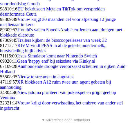
voor doodslag Gouda
988
10:16
EU bekritiseert Meta en TikTok om verspreiden
desinformatie Ceuta
983
09:49
Vrouw krijgt 30 maanden cel voor afpersing 12-jarige
misdienaar in kerk
893
09:53
Houthi's vallen Saoedi-Arabië en Jemen aan, dreigen met
blokkade olieroute
873
09:45
Trailers kijken: de bioscoopreleases van week 32
817
12:17
RIVM vindt PFAS in al de geteste moedermelk,
borstvoeding blijft advies
711
15:00
Jesus Simulator komt naar Nintendo Switch
690
20:11
Geen 'happy end' bij seksdate via Kinky.nl
671
09:28
Aanhoudende droogte veroorzaakt scheuren in dijken Zuid-
Holland
555
08:35
Nieuw te streamen in augustus
471
19:57
XR blokkeert A12 ruim twee uur, agent gebeten bij
aanhouding
343
04:46
Niewiadoma profiteert van pokerspel en grijpt geel op
Ventoux
323
21:14
Vrouw krijgt door verwisseling het embryo van ander stel
ingebracht
▼ Advertentie door Refinery89