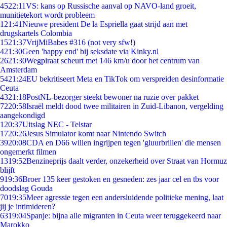
45
22:11
VS: kans op Russische aanval op NAVO-land groeit,
munitietekort wordt probleem
1
21:41
Nieuwe president De la Espriella gaat strijd aan met
drugskartels Colombia
15
21:37
VrijMiBabes #316 (not very sfw!)
4
21:30
Geen 'happy end' bij seksdate via Kinky.nl
26
21:30
Wegpiraat scheurt met 146 km/u door het centrum van
Amsterdam
54
21:24
EU bekritiseert Meta en TikTok om verspreiden desinformatie
Ceuta
43
21:18
PostNL-bezorger steekt bewoner na ruzie over pakket
72
20:58
Israël meldt dood twee militairen in Zuid-Libanon, vergelding
aangekondigd
1
20:37
Uitslag NEC - Telstar
17
20:26
Jesus Simulator komt naar Nintendo Switch
39
20:08
CDA en D66 willen ingrijpen tegen 'gluurbrillen' die mensen
ongemerkt filmen
13
19:52
Benzineprijs daalt verder, onzekerheid over Straat van Hormuz
blijft
9
19:36
Broer 135 keer gestoken en gesneden: zes jaar cel en tbs voor
doodslag Gouda
70
19:35
Meer agressie tegen een andersluidende politieke mening, laat
jij je intimideren?
63
19:04
Spanje: bijna alle migranten in Ceuta weer teruggekeerd naar
Marokko