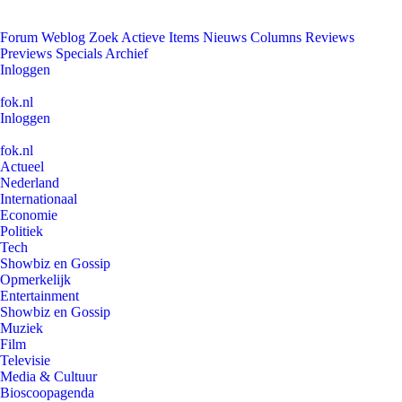
Forum
Weblog
Zoek
Actieve Items
Nieuws
Columns
Reviews
Previews
Specials
Archief
Inloggen
fok.nl
Inloggen
fok.nl
Actueel
Nederland
Internationaal
Economie
Politiek
Tech
Showbiz en Gossip
Opmerkelijk
Entertainment
Showbiz en Gossip
Muziek
Film
Televisie
Media & Cultuur
Bioscoopagenda