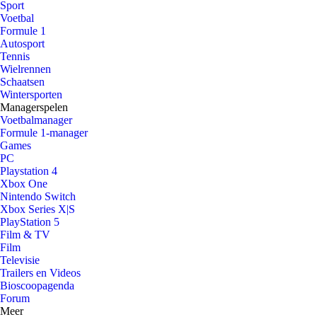
Sport
Voetbal
Formule 1
Autosport
Tennis
Wielrennen
Schaatsen
Wintersporten
Managerspelen
Voetbalmanager
Formule 1-manager
Games
PC
Playstation 4
Xbox One
Nintendo Switch
Xbox Series X|S
PlayStation 5
Film & TV
Film
Televisie
Trailers en Videos
Bioscoopagenda
Forum
Meer