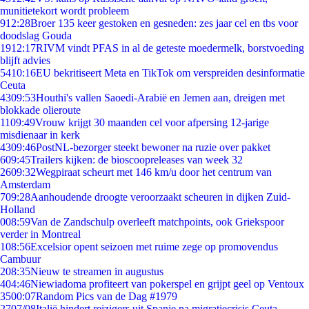
munitietekort wordt probleem
9
12:28
Broer 135 keer gestoken en gesneden: zes jaar cel en tbs voor
doodslag Gouda
19
12:17
RIVM vindt PFAS in al de geteste moedermelk, borstvoeding
blijft advies
54
10:16
EU bekritiseert Meta en TikTok om verspreiden desinformatie
Ceuta
43
09:53
Houthi's vallen Saoedi-Arabië en Jemen aan, dreigen met
blokkade olieroute
11
09:49
Vrouw krijgt 30 maanden cel voor afpersing 12-jarige
misdienaar in kerk
43
09:46
PostNL-bezorger steekt bewoner na ruzie over pakket
6
09:45
Trailers kijken: de bioscoopreleases van week 32
26
09:32
Wegpiraat scheurt met 146 km/u door het centrum van
Amsterdam
7
09:28
Aanhoudende droogte veroorzaakt scheuren in dijken Zuid-
Holland
0
08:59
Van de Zandschulp overleeft matchpoints, ook Griekspoor
verder in Montreal
1
08:56
Excelsior opent seizoen met ruime zege op promovendus
Cambuur
2
08:35
Nieuw te streamen in augustus
4
04:46
Niewiadoma profiteert van pokerspel en grijpt geel op Ventoux
35
00:07
Random Pics van de Dag #1979
27
07/08
Italië hindert reizigers uit Spanje na migratiecrisis Ceuta