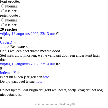
Font-grootte:
Normaal
Kleiner
regelhoogte :
Normaal
Kleiner
20 reacties
vrijdag 16 augustus 2002, 23:13 uur
#1
0
CyberD
------> Be aware <----
Het is wel een heel drama met die dood...
Stel niets uit tot morgen, wat je vandaag door een ander kunt laten
doen
vrijdag 16 augustus 2002, 23:14 uur
#2
0
IndemnitY
Is het nu al een jaar geleden
foto
De tijd gaat veel te snel
foto
En het lijkt mij dat virgin dat geld wel heeft, beetje vaag dat het nog
niet betaald is.
▼ Advertentie door Refinery89