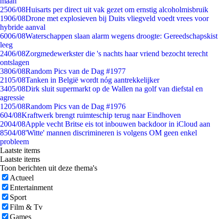
maan
25
06/08
Huisarts per direct uit vak gezet om ernstig alcoholmisbruik
19
06/08
Drone met explosieven bij Duits vliegveld voedt vrees voor
hybride aanval
60
06/08
Waterschappen slaan alarm wegens droogte: Gereedschapskist
leeg
24
06/08
Zorgmedewerkster die 's nachts haar vriend bezocht terecht
ontslagen
38
06/08
Random Pics van de Dag #1977
21
05/08
Tanken in België wordt nóg aantrekkelijker
34
05/08
Dirk sluit supermarkt op de Wallen na golf van diefstal en
agressie
12
05/08
Random Pics van de Dag #1976
6
04/08
Kraftwerk brengt ruimteschip terug naar Eindhoven
20
04/08
Apple vecht Britse eis tot inbouwen backdoor in iCloud aan
85
04/08
'Witte' mannen discrimineren is volgens OM geen enkel
probleem
Laatste items
Laatste items
Toon berichten uit deze thema's
Actueel
Entertainment
Sport
Film & Tv
Games