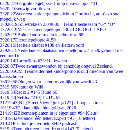
63
20:27
Het grote dagelijkse Trump nieuws topic #31
56
20:25
Eeuwig voortleven
23
20:22
Weer een parkeergarage dicht in Dordrecht, auto's zo snel
mogelijk weg
180
20:19
Touwtrekken 2.0 #636 - Team 1 beste team *G* *O*
137
20:19
Meisjesnamenlepeltopic #367 LOOOOL LAPO
125
20:19
Buitenlandse steden lepeltopic #268
39
20:17
Dierenlepeltopic #150
37
20:16
Het hele alfabet #108 en 4letterwoord
229
20:15
Nederlandse plaatsnamen lepeltopic #213 elk gehucht met
een bord telt
40
20:14
Horrorfilms #33: Halloween
26
20:07
Twee zwaargewonden bij eenzijdig ongeval Zeeland.
52
20:05
OM-Teamleider met kinderporno is oud-directeur van twee
basisscholen
166
19:58
Dingen waar je enorm vrolijk van wordt #3
25
19:56
Natuur en Wild
16
19:54
Radio 2 #145 Ruud 66
47
19:47
[Netflix #210] TUDUM
212
19:43
[NL] Street View Quiz [#122] - Loogisch toch
101
19:43
De landelijke hittegolf van 2026
214
19:42
Bloemen/planten in je eigen tuin #94 Kleur!
148
19:42
Verander één letter: Expert #91 (10 letters)
2
19:41
Post hier je favoriete SHO podcast!
55
19:39
Verander één letter: Expert #143 (9 letters)