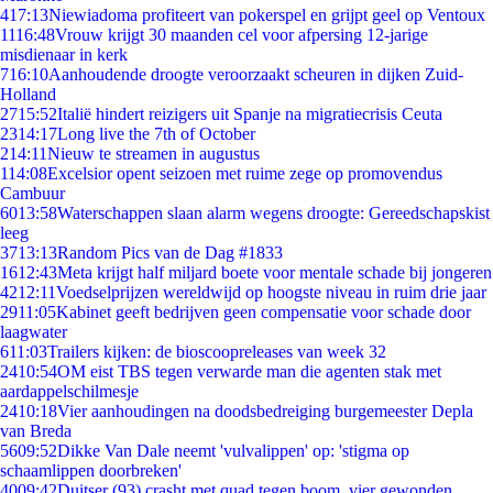
4
17:13
Niewiadoma profiteert van pokerspel en grijpt geel op Ventoux
11
16:48
Vrouw krijgt 30 maanden cel voor afpersing 12-jarige
misdienaar in kerk
7
16:10
Aanhoudende droogte veroorzaakt scheuren in dijken Zuid-
Holland
27
15:52
Italië hindert reizigers uit Spanje na migratiecrisis Ceuta
23
14:17
Long live the 7th of October
2
14:11
Nieuw te streamen in augustus
1
14:08
Excelsior opent seizoen met ruime zege op promovendus
Cambuur
60
13:58
Waterschappen slaan alarm wegens droogte: Gereedschapskist
leeg
37
13:13
Random Pics van de Dag #1833
16
12:43
Meta krijgt half miljard boete voor mentale schade bij jongeren
42
12:11
Voedselprijzen wereldwijd op hoogste niveau in ruim drie jaar
29
11:05
Kabinet geeft bedrijven geen compensatie voor schade door
laagwater
6
11:03
Trailers kijken: de bioscoopreleases van week 32
24
10:54
OM eist TBS tegen verwarde man die agenten stak met
aardappelschilmesje
24
10:18
Vier aanhoudingen na doodsbedreiging burgemeester Depla
van Breda
56
09:52
Dikke Van Dale neemt 'vulvalippen' op: 'stigma op
schaamlippen doorbreken'
40
09:42
Duitser (93) crasht met quad tegen boom, vier gewonden