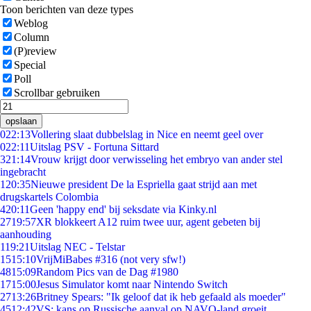
Toon berichten van deze types
Weblog
Column
(P)review
Special
Poll
Scrollbar gebruiken
opslaan
0
22:13
Vollering slaat dubbelslag in Nice en neemt geel over
0
22:11
Uitslag PSV - Fortuna Sittard
3
21:14
Vrouw krijgt door verwisseling het embryo van ander stel
ingebracht
1
20:35
Nieuwe president De la Espriella gaat strijd aan met
drugskartels Colombia
4
20:11
Geen 'happy end' bij seksdate via Kinky.nl
27
19:57
XR blokkeert A12 ruim twee uur, agent gebeten bij
aanhouding
1
19:21
Uitslag NEC - Telstar
15
15:10
VrijMiBabes #316 (not very sfw!)
48
15:09
Random Pics van de Dag #1980
17
15:00
Jesus Simulator komt naar Nintendo Switch
27
13:26
Britney Spears: "Ik geloof dat ik heb gefaald als moeder"
45
12:42
VS: kans op Russische aanval op NAVO-land groeit,