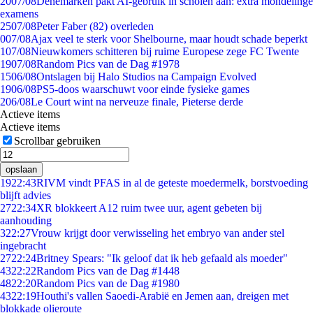
20
07/08
Denemarken pakt AI-gebruik in scholen aan: extra mondelinge
examens
25
07/08
Peter Faber (82) overleden
0
07/08
Ajax veel te sterk voor Shelbourne, maar houdt schade beperkt
1
07/08
Nieuwkomers schitteren bij ruime Europese zege FC Twente
19
07/08
Random Pics van de Dag #1978
15
06/08
Ontslagen bij Halo Studios na Campaign Evolved
19
06/08
PS5-doos waarschuwt voor einde fysieke games
2
06/08
Le Court wint na nerveuze finale, Pieterse derde
Actieve items
Actieve items
Scrollbar gebruiken
opslaan
19
22:43
RIVM vindt PFAS in al de geteste moedermelk, borstvoeding
blijft advies
27
22:34
XR blokkeert A12 ruim twee uur, agent gebeten bij
aanhouding
3
22:27
Vrouw krijgt door verwisseling het embryo van ander stel
ingebracht
27
22:24
Britney Spears: "Ik geloof dat ik heb gefaald als moeder"
43
22:22
Random Pics van de Dag #1448
48
22:20
Random Pics van de Dag #1980
43
22:19
Houthi's vallen Saoedi-Arabië en Jemen aan, dreigen met
blokkade olieroute