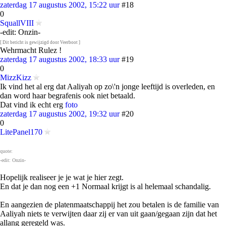
zaterdag 17 augustus 2002, 15:22 uur
#18
0
SquallVIII
-edit: Onzin-
[ Dit bericht is gewijzigd door Veerboot ]
Wehrmacht Rulez !
zaterdag 17 augustus 2002, 18:33 uur
#19
0
MizzKizz
Ik vind het al erg dat Aaliyah op zo\'n jonge leeftijd is overleden, en
dan word haar begrafenis ook niet betaald.
Dat vind ik echt erg
foto
zaterdag 17 augustus 2002, 19:32 uur
#20
0
LitePanel170
quote:
-edit: Onzin-
Hopelijk realiseer je je wat je hier zegt.
En dat je dan nog een +1 Normaal krijgt is al helemaal schandalig.
En aangezien de platenmaatschappij het zou betalen is de familie van
Aaliyah niets te verwijten daar zij er van uit gaan/gegaan zijn dat het
allang geregeld was.