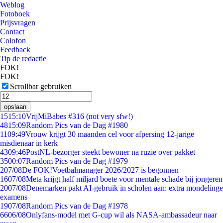
Weblog
Fotoboek
Prijsvragen
Contact
Colofon
Feedback
Tip de redactie
FOK!
FOK!
Scrollbar gebruiken
opslaan
15
15:10
VrijMiBabes #316 (not very sfw!)
48
15:09
Random Pics van de Dag #1980
11
09:49
Vrouw krijgt 30 maanden cel voor afpersing 12-jarige
misdienaar in kerk
43
09:46
PostNL-bezorger steekt bewoner na ruzie over pakket
35
00:07
Random Pics van de Dag #1979
2
07/08
De FOK!Voetbalmanager 2026/2027 is begonnen
16
07/08
Meta krijgt half miljard boete voor mentale schade bij jongeren
20
07/08
Denemarken pakt AI-gebruik in scholen aan: extra mondelinge
examens
19
07/08
Random Pics van de Dag #1978
66
06/08
Onlyfans-model met G-cup wil als NASA-ambassadeur naar