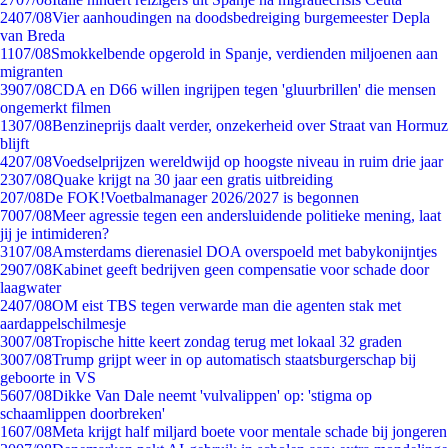
24
07/08
Vier aanhoudingen na doodsbedreiging burgemeester Depla
van Breda
11
07/08
Smokkelbende opgerold in Spanje, verdienden miljoenen aan
migranten
39
07/08
CDA en D66 willen ingrijpen tegen 'gluurbrillen' die mensen
ongemerkt filmen
13
07/08
Benzineprijs daalt verder, onzekerheid over Straat van Hormuz
blijft
42
07/08
Voedselprijzen wereldwijd op hoogste niveau in ruim drie jaar
23
07/08
Quake krijgt na 30 jaar een gratis uitbreiding
2
07/08
De FOK!Voetbalmanager 2026/2027 is begonnen
70
07/08
Meer agressie tegen een andersluidende politieke mening, laat
jij je intimideren?
31
07/08
Amsterdams dierenasiel DOA overspoeld met babykonijntjes
29
07/08
Kabinet geeft bedrijven geen compensatie voor schade door
laagwater
24
07/08
OM eist TBS tegen verwarde man die agenten stak met
aardappelschilmesje
30
07/08
Tropische hitte keert zondag terug met lokaal 32 graden
30
07/08
Trump grijpt weer in op automatisch staatsburgerschap bij
geboorte in VS
56
07/08
Dikke Van Dale neemt 'vulvalippen' op: 'stigma op
schaamlippen doorbreken'
16
07/08
Meta krijgt half miljard boete voor mentale schade bij jongeren