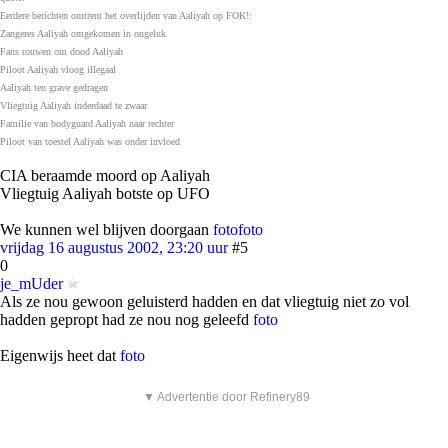
Eerdere berichten omtrent het overlijden van Aaliyah op FOK!:
Zangeres Aaliyah omgekomen in ongeluk
Fans rouwen om dood Aaliyah
Piloot Aaliyah vloog illegaal
Aaliyah ten grave gedragen
Vliegtuig Aaliyah inderdaad te zwaar
Familie van bodyguard Aaliyah naar rechter
Piloot van toestel Aaliyah was onder invloed
CIA beraamde moord op Aaliyah
Vliegtuig Aaliyah botste op UFO
We kunnen wel blijven doorgaan
foto
foto
vrijdag 16 augustus 2002, 23:20 uur
#5
0
je_mUder
Als ze nou gewoon geluisterd hadden en dat vliegtuig niet zo vol
hadden gepropt had ze nou nog geleefd
foto
Eigenwijs heet dat
foto
▼ Advertentie door Refinery89