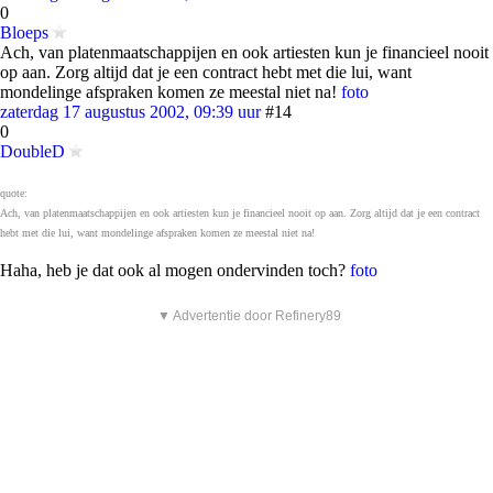
0
Bloeps
Ach, van platenmaatschappijen en ook artiesten kun je financieel nooit
op aan. Zorg altijd dat je een contract hebt met die lui, want
mondelinge afspraken komen ze meestal niet na!
foto
zaterdag 17 augustus 2002, 09:39 uur
#14
0
DoubleD
quote:
Ach, van platenmaatschappijen en ook artiesten kun je financieel nooit op aan. Zorg altijd dat je een contract
hebt met die lui, want mondelinge afspraken komen ze meestal niet na!
Haha, heb je dat ook al mogen ondervinden toch?
foto
▼ Advertentie door Refinery89