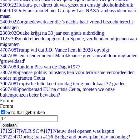
25
09:22
Huisarts per direct uit vak gezet om ernstig alcoholmisbruik
66
09:19
Onlyfans-model met G-cup wil als NASA-ambassadeur naar
maan
24
09:02
Zorgmedewerkster die 's nachts haar vriend bezocht terecht
ontslagen
23
03:02
Quake krijgt na 30 jaar een gratis uitbreiding
11
23:30
Smokkelbende opgerold in Spanje, verdienden miljoenen aan
migranten
47
07/08
Trump wil dat J.D. Vance hem in 2028 opvolgt
34
07/08
Ceuta-leider noemt Marokkaanse grensaanval door migranten
'gruweldaad'
38
07/08
Random Pics van de Dag #1977
38
07/08
Spaanse politie: minstens tien voor terrorisme veroordeelden
onder migranten Ceuta
30
07/08
Tropische hitte keert zondag terug met lokaal 32 graden
46
07/08
Spoedberaad EU na crisis Ceuta, moeten we onze
buitengrenzen beter bewaken?
Forum
Forum
Scrollbar gebruiken
opslaan
171
22:47
[WLR SC #417] Nieuw deel openen was kaputt
267
22:47
Oorlog Iran #136 Bridge and powerplant day incoming?