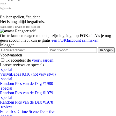
quote:
begra
v
enis...
En leer spellen, "student".
Het is nog altijd begra
f
enis.
[ Dit bericht is gewijzigd door Veerboot ]
Reageer zelf
Om te kunnen reageren moet je zijn ingelogd op FOK.nl. Als je nog
geen account hebt kun je gratis
een FOK!account aanmaken
Inloggen
Voorwaarden
Ik accepteer de
voorwaarden
.
Laatste reviews en specials
special
VrijMiBabes #316 (not very sfw!)
special
Random Pics van de Dag #1980
special
Random Pics van de Dag #1979
special
Random Pics van de Dag #1978
review
Forensics: Crime Scene Detective