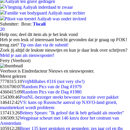
Aaliyah ten grave gedragen
Vliegtuig Aaliyah inderdaad te zwaar
Familie van bodyguard Aaliyah naar rechter
Piloot van toestel Aaliyah was onder invloed
Submitter:
Bron:
Tiscali
20
Help ons; deel dit item als je het leuk vond
Heb je een leuk of interessant bericht gevonden dat je graag op FOK!
terug ziet?
Tip ons dan via de submit!
Zoek jij altijd de leukste nieuwtjes en kun je daar leuk over schrijven?
Meld je aan als nieuwsposter!
Ferry (Veerboot)
Veerboot is Eindredacteur Nieuws en nieuwsposter.
Meest gelezen
77783
15:10
VrijMiBabes #316 (not very sfw!)
63167
00:07
Random Pics van de Dag #1979
43604
15:09
Random Pics van de Dag #1980
1543
09:46
PostNL-bezorger steekt bewoner na ruzie over pakket
1464
12:42
VS: kans op Russische aanval op NAVO-land groeit,
munitietekort wordt probleem
1374
13:26
Britney Spears: "Ik geloof dat ik heb gefaald als moeder"
1065
09:32
Wegpiraat scheurt met 146 km/u door het centrum van
Amsterdam
1059
12:28
Broer 135 keer gestoken en gesneden: zes jaar cel en tbs