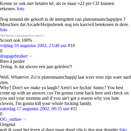
Kenne ze ook niet betalen hè, als ze maar ¤22 per CD kunnen
rekenen.
foto
Nog iemand die gelooft in de intregriteit van platenmaatschappijen ?
Misschien dat Arcade/Heijnsbroek nog iets kan/wil betekenen in deze.
foto
[ Dit bericht is gewijzigd door sooty2 ]
Scoort ook 100%
vrijdag 16 augustus 2002, 23:48 uur
#10
0
drugsgebruiker
Rien à perdre
Tering. Is dat alweer een jaar geleden?!
Well. Whatever. Zo\'n platenmaatschappij laat weer eens zijn ware aard
zien.
Why? Don't we make ya laugh? Aren't we fuckin' funny? You best
come up with an answer, cos I'm gonna come back here and check on
you and your momma and if you ain't got a reason why you hate
clowns, I'm gonna kill your whole fucking family.
zaterdag 17 augustus 2002, 00:35 uur
#11
0
OG_outlaw
Original
goh ik vond het leven al duur maar dood zijn is dus nog duurder
foto