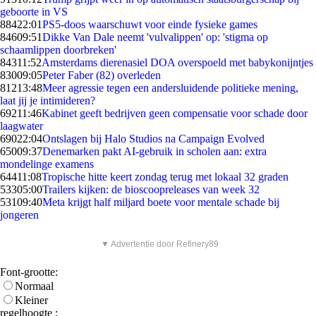
geboorte in VS
884
22:01
PS5-doos waarschuwt voor einde fysieke games
846
09:51
Dikke Van Dale neemt 'vulvalippen' op: 'stigma op
schaamlippen doorbreken'
843
11:52
Amsterdams dierenasiel DOA overspoeld met babykonijntjes
830
09:05
Peter Faber (82) overleden
812
13:48
Meer agressie tegen een andersluidende politieke mening,
laat jij je intimideren?
692
11:46
Kabinet geeft bedrijven geen compensatie voor schade door
laagwater
690
22:04
Ontslagen bij Halo Studios na Campaign Evolved
650
09:37
Denemarken pakt AI-gebruik in scholen aan: extra
mondelinge examens
644
11:08
Tropische hitte keert zondag terug met lokaal 32 graden
533
05:00
Trailers kijken: de bioscoopreleases van week 32
531
09:40
Meta krijgt half miljard boete voor mentale schade bij
jongeren
▼ Advertentie door Refinery89
Font-grootte:
Normaal
Kleiner
regelhoogte :