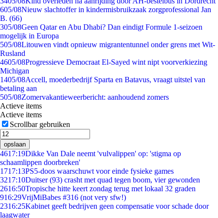
34
05/08
Kind overleden na aanrijding door AH-bestelbus in Dordrecht
6
05/08
Nieuw slachtoffer in kindermisbruikzaak zorgprofessional Jan
B. (66)
3
05/08
Geen Qatar en Abu Dhabi? Dan eindigt Formule 1-seizoen
mogelijk in Europa
5
05/08
Litouwen vindt opnieuw migrantentunnel onder grens met Wit-
Rusland
46
05/08
Progressieve Democraat El-Sayed wint nipt voorverkiezing
Michigan
14
05/08
Accell, moederbedrijf Sparta en Batavus, vraagt uitstel van
betaling aan
5
05/08
Zomervakantieweerbericht: aanhoudend zomers
Actieve items
Actieve items
Scrollbar gebruiken
opslaan
46
17:19
Dikke Van Dale neemt 'vulvalippen' op: 'stigma op
schaamlippen doorbreken'
17
17:13
PS5-doos waarschuwt voor einde fysieke games
32
17:10
Duitser (93) crasht met quad tegen boom, vier gewonden
26
16:50
Tropische hitte keert zondag terug met lokaal 32 graden
9
16:29
VrijMiBabes #316 (not very sfw!)
23
16:25
Kabinet geeft bedrijven geen compensatie voor schade door
laagwater