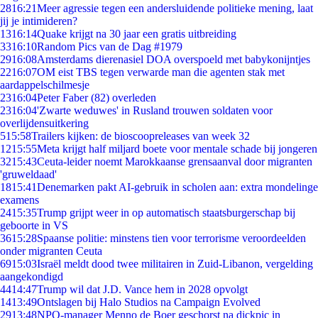
28
16:21
Meer agressie tegen een andersluidende politieke mening, laat
jij je intimideren?
13
16:14
Quake krijgt na 30 jaar een gratis uitbreiding
33
16:10
Random Pics van de Dag #1979
29
16:08
Amsterdams dierenasiel DOA overspoeld met babykonijntjes
22
16:07
OM eist TBS tegen verwarde man die agenten stak met
aardappelschilmesje
23
16:04
Peter Faber (82) overleden
23
16:04
'Zwarte weduwes' in Rusland trouwen soldaten voor
overlijdensuitkering
5
15:58
Trailers kijken: de bioscoopreleases van week 32
12
15:55
Meta krijgt half miljard boete voor mentale schade bij jongeren
32
15:43
Ceuta-leider noemt Marokkaanse grensaanval door migranten
'gruweldaad'
18
15:41
Denemarken pakt AI-gebruik in scholen aan: extra mondelinge
examens
24
15:35
Trump grijpt weer in op automatisch staatsburgerschap bij
geboorte in VS
36
15:28
Spaanse politie: minstens tien voor terrorisme veroordeelden
onder migranten Ceuta
69
15:03
Israël meldt dood twee militairen in Zuid-Libanon, vergelding
aangekondigd
44
14:47
Trump wil dat J.D. Vance hem in 2028 opvolgt
14
13:49
Ontslagen bij Halo Studios na Campaign Evolved
29
13:48
NPO-manager Menno de Boer geschorst na dickpic in