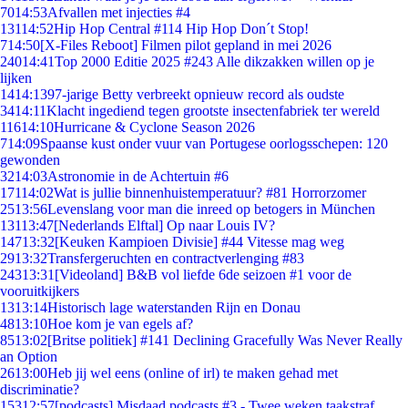
70
14:53
Afvallen met injecties #4
131
14:52
Hip Hop Central #114 Hip Hop Don´t Stop!
7
14:50
[X-Files Reboot] Filmen pilot gepland in mei 2026
240
14:41
Top 2000 Editie 2025 #243 Alle dikzakken willen op je
lijken
14
14:13
97-jarige Betty verbreekt opnieuw record als oudste
34
14:11
Klacht ingediend tegen grootste insectenfabriek ter wereld
116
14:10
Hurricane & Cyclone Season 2026
7
14:09
Spaanse kust onder vuur van Portugese oorlogsschepen: 120
gewonden
32
14:03
Astronomie in de Achtertuin #6
171
14:02
Wat is jullie binnenhuistemperatuur? #81 Horrorzomer
25
13:56
Levenslang voor man die inreed op betogers in München
131
13:47
[Nederlands Elftal] Op naar Louis IV?
147
13:32
[Keuken Kampioen Divisie] #44 Vitesse mag weg
29
13:32
Transfergeruchten en contractverlenging #83
243
13:31
[Videoland] B&B vol liefde 6de seizoen #1 voor de
vooruitkijkers
13
13:14
Historisch lage waterstanden Rijn en Donau
48
13:10
Hoe kom je van egels af?
85
13:02
[Britse politiek] #141 Declining Gracefully Was Never Really
an Option
26
13:00
Heb jij wel eens (online of irl) te maken gehad met
discriminatie?
153
12:57
[podcasts] Misdaad podcasts #3 - Twee weken taakstraf