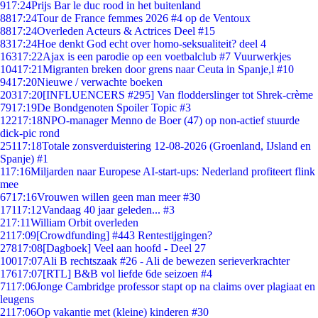
9
17:24
Prijs Bar le duc rood in het buitenland
88
17:24
Tour de France femmes 2026 #4 op de Ventoux
88
17:24
Overleden Acteurs & Actrices Deel #15
83
17:24
Hoe denkt God echt over homo-seksualiteit? deel 4
163
17:22
Ajax is een parodie op een voetbalclub #7 Vuurwerkjes
104
17:21
Migranten breken door grens naar Ceuta in Spanje,l #10
94
17:20
Nieuwe / verwachte boeken
203
17:20
[INFLUENCERS #295] Van flodderslinger tot Shrek-crème
79
17:19
De Bondgenoten Spoiler Topic #3
122
17:18
NPO-manager Menno de Boer (47) op non-actief stuurde
dick-pic rond
251
17:18
Totale zonsverduistering 12-08-2026 (Groenland, IJsland en
Spanje) #1
1
17:16
Miljarden naar Europese AI-start-ups: Nederland profiteert flink
mee
67
17:16
Vrouwen willen geen man meer #30
171
17:12
Vandaag 40 jaar geleden... #3
2
17:11
William Orbit overleden
21
17:09
[Crowdfunding] #443 Rentestijgingen?
278
17:08
[Dagboek] Veel aan hoofd - Deel 27
100
17:07
Ali B rechtszaak #26 - Ali de bewezen serieverkrachter
176
17:07
[RTL] B&B vol liefde 6de seizoen #4
71
17:06
Jonge Cambridge professor stapt op na claims over plagiaat en
leugens
21
17:06
Op vakantie met (kleine) kinderen #30