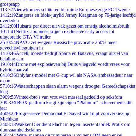
groepsapp
1
13:37
Nieuwkomers schitteren bij ruime Europese zege FC Twente
14
12:19
Zangeres en Idols-jurylid Jerney Kaagman op 79-jarige leeftijd
overleden
24
12:00
Huisarts per direct uit vak gezet om ernstig alcoholmisbruik
10
11:41
Netflix-abonnees krijgen exclusieve early access tot
uitgebreide GTA VI trailer
26
10:54
NAVO zet wegens Russische provocatie 250% meer
gevechtsvliegtuigen in
14
10:46
Accell, moederbedrijf Sparta en Batavus, vraagt uitstel van
betaling aan
19
10:44
Drone met explosieven bij Duits vliegveld voedt vrees voor
hybride aanval
64
10:36
Onlyfans-model met G-cup wil als NASA-ambassadeur naar
maan
57
10:16
Waterschappen slaan alarm wegens droogte: Gereedschapskist
leeg
39
09:53
Vinted-foto's van vrouwen massaal gedeeld op seksfora
3
09:33
XBOX platform krijgt zijn eigen "Platinum" achievements dit
jaar
46
09:22
Progressieve Democraat El-Sayed wint nipt voorverkiezing
Michigan
34
08:18
Wakker Dier dient klacht in tegen insectenfabriek Protix om
duurzaamheidsclaims
85
04:44
'Witte' mannen discrimineren is volgens OM geen enkel