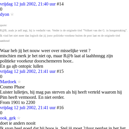
vrijdag 12 juli 2002, 21:40 uur
#14
0
dyon
quote:
R@B, zoals je zelf zegt, hij is verdacht van. Verder is de originele titel "Volkert van der G. in hongerstaking".
Ik vind het niet meer dan logisch dat jij jouw politieke voorkeur buiten de post laat en de originele titel
aanhoud
Waar heb jij het nouw weer over misselijke vent ?
mischien merk je het niet op, maar R@b laat al laahhnngg zijn
politieke voorkeur doorschemeren hoor..
En ga ajb ontopic lullen
vrijdag 12 juli 2002, 21:41 uur
#15
0
Mardoek
Cosmo Phase
Luister lulletjes, hij mag pas sterven als hij heeft verteld waarom hij
Pim heeft vermoord. En niet eerder.
From 1901 to 2200
vrijdag 12 juli 2002, 21:41 uur
#16
0
ook_gek
doet ie anders nooit
Ik snap heel goed dat hij boos is. Stel jij moet 24uur perdag in het ligt