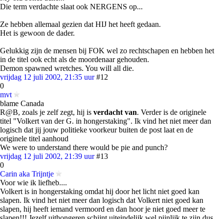
Die term verdachte slaat ook NERGENS op...
Ze hebben allemaal gezien dat HIJ het heeft gedaan.
Het is gewoon de dader.
Gelukkig zijn de mensen bij FOK wel zo rechtschapen en hebben het
in de titel ook echt als de moordenaar gehouden.
Demon spawned wretches. You will all die.
vrijdag 12 juli 2002, 21:35 uur
#12
0
mvt
blame Canada
R@B, zoals je zelf zegt, hij is
verdacht van
. Verder is de originele
titel "Volkert van der G. in hongerstaking". Ik vind het niet meer dan
logisch dat jij jouw politieke voorkeur buiten de post laat en de
originele titel aanhoud
We were to understand there would be pie and punch?
vrijdag 12 juli 2002, 21:39 uur
#13
0
Carin aka Trijntje
Voor wie ik liefheb....
Volkert is in hongerstaking omdat hij door het licht niet goed kan
slapen. Ik vind het niet meer dan logisch dat Volkert niet goed kan
slapen, hij heeft iemand vermoord en dan hoor je niet goed meer te
slapen!!! Jezelf uithongeren schijnt uiteindelijk wel pijnlijk te zijn dus