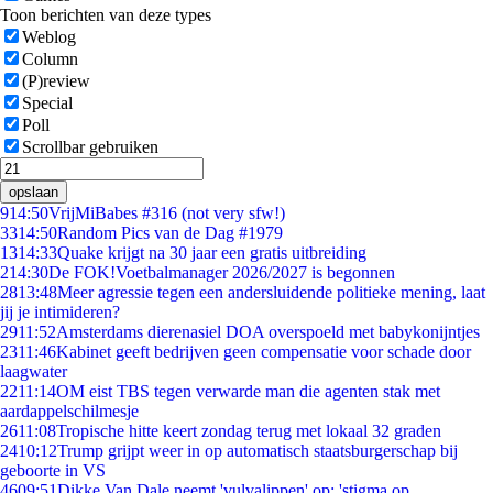
Toon berichten van deze types
Weblog
Column
(P)review
Special
Poll
Scrollbar gebruiken
opslaan
9
14:50
VrijMiBabes #316 (not very sfw!)
33
14:50
Random Pics van de Dag #1979
13
14:33
Quake krijgt na 30 jaar een gratis uitbreiding
2
14:30
De FOK!Voetbalmanager 2026/2027 is begonnen
28
13:48
Meer agressie tegen een andersluidende politieke mening, laat
jij je intimideren?
29
11:52
Amsterdams dierenasiel DOA overspoeld met babykonijntjes
23
11:46
Kabinet geeft bedrijven geen compensatie voor schade door
laagwater
22
11:14
OM eist TBS tegen verwarde man die agenten stak met
aardappelschilmesje
26
11:08
Tropische hitte keert zondag terug met lokaal 32 graden
24
10:12
Trump grijpt weer in op automatisch staatsburgerschap bij
geboorte in VS
46
09:51
Dikke Van Dale neemt 'vulvalippen' op: 'stigma op