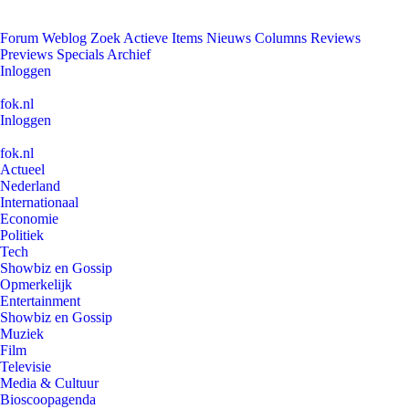
Forum
Weblog
Zoek
Actieve Items
Nieuws
Columns
Reviews
Previews
Specials
Archief
Inloggen
fok.nl
Inloggen
fok.nl
Actueel
Nederland
Internationaal
Economie
Politiek
Tech
Showbiz en Gossip
Opmerkelijk
Entertainment
Showbiz en Gossip
Muziek
Film
Televisie
Media & Cultuur
Bioscoopagenda