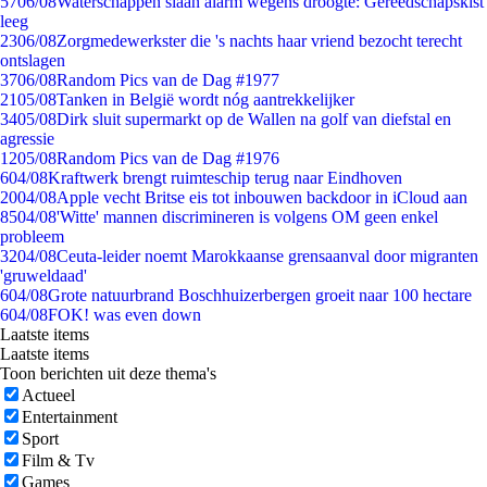
57
06/08
Waterschappen slaan alarm wegens droogte: Gereedschapskist
leeg
23
06/08
Zorgmedewerkster die 's nachts haar vriend bezocht terecht
ontslagen
37
06/08
Random Pics van de Dag #1977
21
05/08
Tanken in België wordt nóg aantrekkelijker
34
05/08
Dirk sluit supermarkt op de Wallen na golf van diefstal en
agressie
12
05/08
Random Pics van de Dag #1976
6
04/08
Kraftwerk brengt ruimteschip terug naar Eindhoven
20
04/08
Apple vecht Britse eis tot inbouwen backdoor in iCloud aan
85
04/08
'Witte' mannen discrimineren is volgens OM geen enkel
probleem
32
04/08
Ceuta-leider noemt Marokkaanse grensaanval door migranten
'gruweldaad'
6
04/08
Grote natuurbrand Boschhuizerbergen groeit naar 100 hectare
6
04/08
FOK! was even down
Laatste items
Laatste items
Toon berichten uit deze thema's
Actueel
Entertainment
Sport
Film & Tv
Games