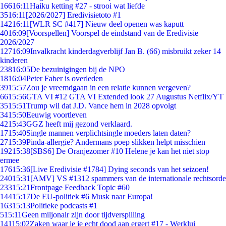
166
16:11
Haiku ketting #27 - strooi wat liefde
35
16:11
[2026/2027] Eredivisietoto #1
142
16:11
[WLR SC #417] Nieuw deel openen was kaputt
40
16:09
[Voorspellen] Voorspel de eindstand van de Eredivisie
2026/2027
127
16:09
Invalkracht kinderdagverblijf Jan B. (66) misbruikt zeker 14
kinderen
238
16:05
De bezuinigingen bij de NPO
18
16:04
Peter Faber is overleden
39
15:57
Zou je vreemdgaan in een relatie kunnen vergeven?
66
15:56
GTA VI #12 GTA VI Extended look 27 Augustus Netflix/YT
35
15:51
Trump wil dat J.D. Vance hem in 2028 opvolgt
34
15:50
Eeuwig voortleven
42
15:43
GGZ heeft mij gezond verklaard.
17
15:40
Single mannen verplichtsingle moeders laten daten?
27
15:39
Pinda-allergie? Andermans poep slikken helpt misschien
192
15:38
[SBS6] De Oranjezomer #10 Helene je kan het niet stop
ermee
176
15:36
[Live Eredivisie #1784] Dying seconds van het seizoen!
240
15:31
[AMV] VS #1312 spammers van de internationale rechtsorde
233
15:21
Frontpage Feedback Topic #60
144
15:17
De EU-politiek #6 Musk naar Europa!
163
15:13
Politieke podcasts #1
5
15:11
Geen miljonair zijn door tijdverspilling
141
15:02
Zaken waar je je echt dood aan ergert #17 - Werklui