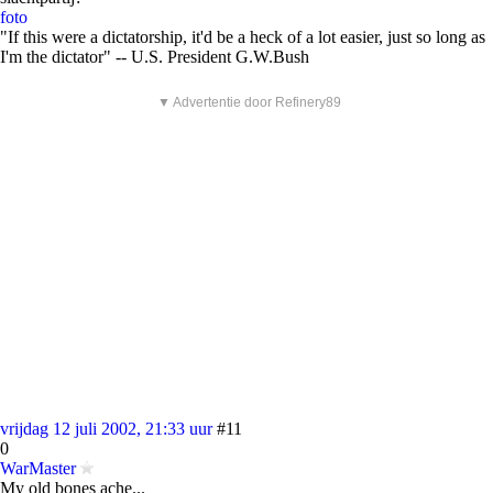
foto
"If this were a dictatorship, it'd be a heck of a lot easier, just so long as
I'm the dictator" -- U.S. President G.W.Bush
▼ Advertentie door Refinery89
vrijdag 12 juli 2002, 21:33 uur
#11
0
WarMaster
My old bones ache...