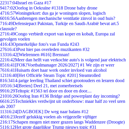
223
17:04
Israel en Gaza #17
94
17:02
Oorlog in Oekraïne #1318 Drone baby drone
47
16:57
Woningtekort: dus ga je woningen slopen, logisch
60
16:56
Aanbrengen mechanische ventilatie zinvol in oud huis?
7
16:49
Defensiepact Pakistan, Turkije en Saudi-Arabië bevat art.5
clausule?
27
16:49
Congo verbiedt export van koper en kobalt, Europa zal
gevolgen voelen
4
16:43
Opmerkelijke foto's van Funda #243
276
16:43
Post hier pas overleden muzikanten #32
133
16:42
[Wielrennen #616] Brennan!
22
16:42
Meer dan helft van verkochte auto's is volgend jaar elektrisch
85
16:41
[FOK!Voetbalmanager 2026/2027] #1 We zijn er weer
76
16:41
Huisarts doet haar werk onder invloed van alcohol
121
16:40
[Het Officiële Steam Topic #201] Steamrolled
8
16:34
14-jarige leerling Thailand schiet grootouders en leraren dood
105
16:34
[Breien] Deel 21, met zomerbreisels
99
16:29
Teltopic #1563 tel door en door en door....
210
16:26
Oorlog Iran #136 Bridge and powerplant day incoming?
66
16:25
Techniekles verdwijnt uit onderbouw: maar half zo veel uren
als 2007
113
16:24
[DAGBOEK] De weg naar balans #12
40
16:23
Jezelf gelukkig voelen als vrijgezelle vijftiger
2
16:17
Schapen mogen niet meer grazen langs Waddenzee (Droogte)
51
16:12
Het grote dagelijkse Trump nieuws topic #31