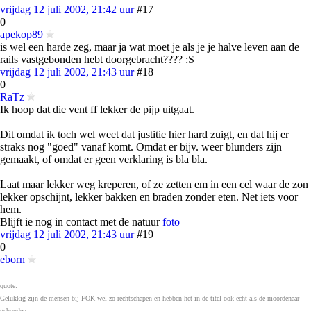
vrijdag 12 juli 2002, 21:42 uur
#17
0
apekop89
is wel een harde zeg, maar ja wat moet je als je je halve leven aan de
rails vastgebonden hebt doorgebracht???? :S
vrijdag 12 juli 2002, 21:43 uur
#18
0
RaTz
Ik hoop dat die vent ff lekker de pijp uitgaat.
Dit omdat ik toch wel weet dat justitie hier hard zuigt, en dat hij er
straks nog "goed" vanaf komt. Omdat er bijv. weer blunders zijn
gemaakt, of omdat er geen verklaring is bla bla.
Laat maar lekker weg kreperen, of ze zetten em in een cel waar de zon
lekker opschijnt, lekker bakken en braden zonder eten. Net iets voor
hem.
Blijft ie nog in contact met de natuur
foto
vrijdag 12 juli 2002, 21:43 uur
#19
0
eborn
quote:
Gelukkig zijn de mensen bij FOK wel zo rechtschapen en hebben het in de titel ook echt als de moordenaar
gehouden.