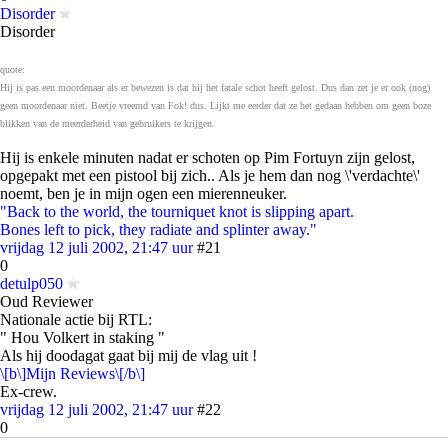
Disorder
Disorder
quote:
Hij is pas een moordenaar als er bewezen is dat hij het fatale schot heeft gelost. Dus dan zet je er ook (nog)
geen moordenaar niet. Beetje vreemd van Fok! dus. Lijkt me eerder dat ze het gedaan hebben om geen boze
blikken van de meerderheid van gebruikers te krijgen.
Hij is enkele minuten nadat er schoten op Pim Fortuyn zijn gelost,
opgepakt met een pistool bij zich.. Als je hem dan nog \'verdachte\'
noemt, ben je in mijn ogen een mierenneuker.
"Back to the world, the tourniquet knot is slipping apart.
Bones left to pick, they radiate and splinter away."
vrijdag 12 juli 2002, 21:47 uur
#21
0
detulp050
Oud Reviewer
Nationale actie bij RTL:
" Hou Volkert in staking "
Als hij doodagat gaat bij mij de vlag uit !
\[b\]Mijn Reviews\[/b\]
Ex-crew.
vrijdag 12 juli 2002, 21:47 uur
#22
0
DebaseR