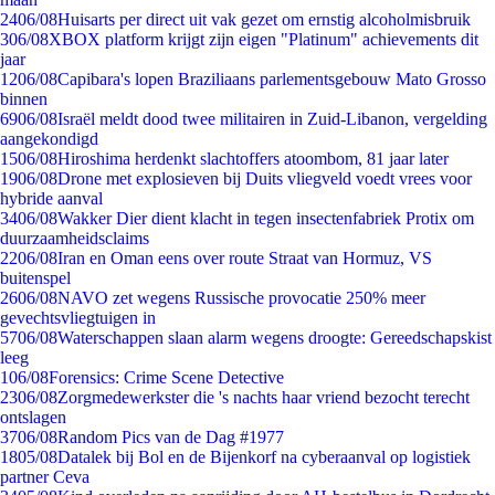
24
06/08
Huisarts per direct uit vak gezet om ernstig alcoholmisbruik
3
06/08
XBOX platform krijgt zijn eigen "Platinum" achievements dit
jaar
12
06/08
Capibara's lopen Braziliaans parlementsgebouw Mato Grosso
binnen
69
06/08
Israël meldt dood twee militairen in Zuid-Libanon, vergelding
aangekondigd
15
06/08
Hiroshima herdenkt slachtoffers atoombom, 81 jaar later
19
06/08
Drone met explosieven bij Duits vliegveld voedt vrees voor
hybride aanval
34
06/08
Wakker Dier dient klacht in tegen insectenfabriek Protix om
duurzaamheidsclaims
22
06/08
Iran en Oman eens over route Straat van Hormuz, VS
buitenspel
26
06/08
NAVO zet wegens Russische provocatie 250% meer
gevechtsvliegtuigen in
57
06/08
Waterschappen slaan alarm wegens droogte: Gereedschapskist
leeg
1
06/08
Forensics: Crime Scene Detective
23
06/08
Zorgmedewerkster die 's nachts haar vriend bezocht terecht
ontslagen
37
06/08
Random Pics van de Dag #1977
18
05/08
Datalek bij Bol en de Bijenkorf na cyberaanval op logistiek
partner Ceva