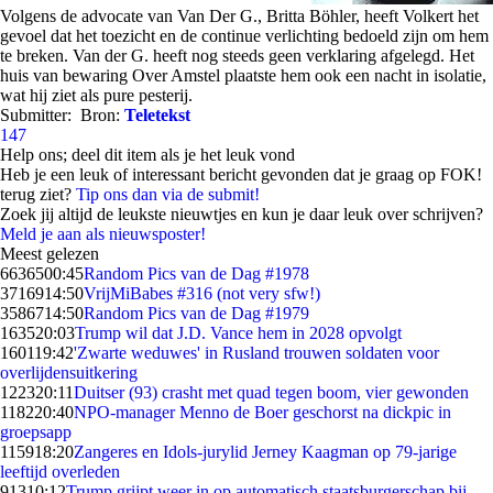
Volgens de advocate van Van Der G., Britta Böhler, heeft Volkert het
gevoel dat het toezicht en de continue verlichting bedoeld zijn om hem
te breken. Van der G. heeft nog steeds geen verklaring afgelegd. Het
huis van bewaring Over Amstel plaatste hem ook een nacht in isolatie,
wat hij ziet als pure pesterij.
Submitter:
Bron:
Teletekst
147
Help ons; deel dit item als je het leuk vond
Heb je een leuk of interessant bericht gevonden dat je graag op FOK!
terug ziet?
Tip ons dan via de submit!
Zoek jij altijd de leukste nieuwtjes en kun je daar leuk over schrijven?
Meld je aan als nieuwsposter!
Meest gelezen
66365
00:45
Random Pics van de Dag #1978
37169
14:50
VrijMiBabes #316 (not very sfw!)
35867
14:50
Random Pics van de Dag #1979
1635
20:03
Trump wil dat J.D. Vance hem in 2028 opvolgt
1601
19:42
'Zwarte weduwes' in Rusland trouwen soldaten voor
overlijdensuitkering
1223
20:11
Duitser (93) crasht met quad tegen boom, vier gewonden
1182
20:40
NPO-manager Menno de Boer geschorst na dickpic in
groepsapp
1159
18:20
Zangeres en Idols-jurylid Jerney Kaagman op 79-jarige
leeftijd overleden
913
10:12
Trump grijpt weer in op automatisch staatsburgerschap bij