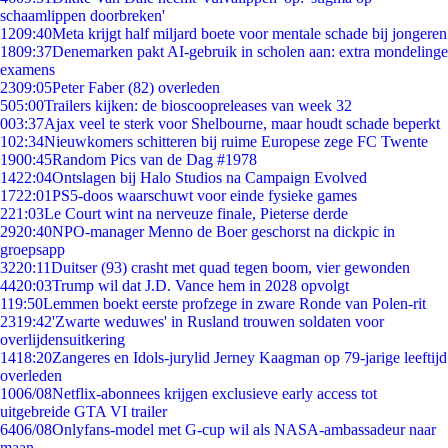
schaamlippen doorbreken'
12
09:40
Meta krijgt half miljard boete voor mentale schade bij jongeren
18
09:37
Denemarken pakt AI-gebruik in scholen aan: extra mondelinge
examens
23
09:05
Peter Faber (82) overleden
5
05:00
Trailers kijken: de bioscoopreleases van week 32
0
03:37
Ajax veel te sterk voor Shelbourne, maar houdt schade beperkt
1
02:34
Nieuwkomers schitteren bij ruime Europese zege FC Twente
19
00:45
Random Pics van de Dag #1978
14
22:04
Ontslagen bij Halo Studios na Campaign Evolved
17
22:01
PS5-doos waarschuwt voor einde fysieke games
2
21:03
Le Court wint na nerveuze finale, Pieterse derde
29
20:40
NPO-manager Menno de Boer geschorst na dickpic in
groepsapp
32
20:11
Duitser (93) crasht met quad tegen boom, vier gewonden
44
20:03
Trump wil dat J.D. Vance hem in 2028 opvolgt
1
19:50
Lemmen boekt eerste profzege in zware Ronde van Polen-rit
23
19:42
'Zwarte weduwes' in Rusland trouwen soldaten voor
overlijdensuitkering
14
18:20
Zangeres en Idols-jurylid Jerney Kaagman op 79-jarige leeftijd
overleden
10
06/08
Netflix-abonnees krijgen exclusieve early access tot
uitgebreide GTA VI trailer
64
06/08
Onlyfans-model met G-cup wil als NASA-ambassadeur naar
maan