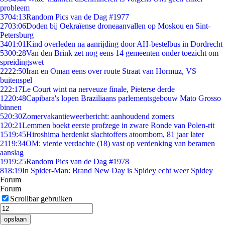
probleem
37
04:13
Random Pics van de Dag #1977
27
03:06
Doden bij Oekraïense droneaanvallen op Moskou en Sint-
Petersburg
34
01:01
Kind overleden na aanrijding door AH-bestelbus in Dordrecht
53
00:28
Van den Brink zet nog eens 14 gemeenten onder toezicht om
spreidingswet
22
22:50
Iran en Oman eens over route Straat van Hormuz, VS
buitenspel
2
22:17
Le Court wint na nerveuze finale, Pieterse derde
12
20:48
Capibara's lopen Braziliaans parlementsgebouw Mato Grosso
binnen
5
20:30
Zomervakantieweerbericht: aanhoudend zomers
1
20:21
Lemmen boekt eerste profzege in zware Ronde van Polen-rit
15
19:45
Hiroshima herdenkt slachtoffers atoombom, 81 jaar later
21
19:34
OM: vierde verdachte (18) vast op verdenking van beramen
aanslag
19
19:25
Random Pics van de Dag #1978
8
18:19
In Spider-Man: Brand New Day is Spidey echt weer Spidey
Forum
Forum
Scrollbar gebruiken
opslaan