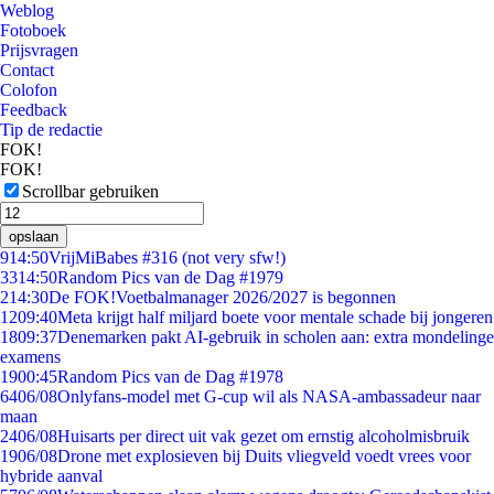
Weblog
Fotoboek
Prijsvragen
Contact
Colofon
Feedback
Tip de redactie
FOK!
FOK!
Scrollbar gebruiken
opslaan
9
14:50
VrijMiBabes #316 (not very sfw!)
33
14:50
Random Pics van de Dag #1979
2
14:30
De FOK!Voetbalmanager 2026/2027 is begonnen
12
09:40
Meta krijgt half miljard boete voor mentale schade bij jongeren
18
09:37
Denemarken pakt AI-gebruik in scholen aan: extra mondelinge
examens
19
00:45
Random Pics van de Dag #1978
64
06/08
Onlyfans-model met G-cup wil als NASA-ambassadeur naar
maan
24
06/08
Huisarts per direct uit vak gezet om ernstig alcoholmisbruik
19
06/08
Drone met explosieven bij Duits vliegveld voedt vrees voor
hybride aanval