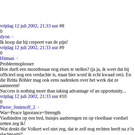
vrijdag 12 juli 2002, 21:33 uur
#8
0
dyon
Ik hoop dat hij crepeert van de pijn!
vrijdag 12 juli 2002, 21:33 uur
#9
0
Hitman
Probleemoplosser
Hoe durft een moordenaar nog eisen te stellen? (ja ja, ik weet dat hij
officieel nog een verdachte is, maar hier word ik echt kwaad om). En
die Britta Böhler mag ook eens nadenken over het werk dat ze
aanneemt!
Success is nothing more than taking advantage of an opportunity...
vrijdag 12 juli 2002, 21:33 uur
#10
0
Pierre_Smirnoff_2
War=Peace Ignorance=Strength
Vastbinden op een bed, buisjes aanbrengen en op vloeibaar voedsel
zetten zeg ik!
Wat denkt die Volkert wel niet zeg, dat ie zelf nog rechten heeft na z\'n
slachtpartij?