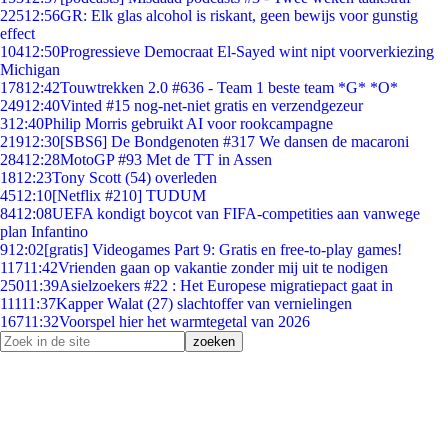
225
12:56
GR: Elk glas alcohol is riskant, geen bewijs voor gunstig
effect
104
12:50
Progressieve Democraat El-Sayed wint nipt voorverkiezing
Michigan
178
12:42
Touwtrekken 2.0 #636 - Team 1 beste team *G* *O*
249
12:40
Vinted #15 nog-net-niet gratis en verzendgezeur
3
12:40
Philip Morris gebruikt AI voor rookcampagne
219
12:30
[SBS6] De Bondgenoten #317 We dansen de macaroni
284
12:28
MotoGP #93 Met de TT in Assen
18
12:23
Tony Scott (54) overleden
45
12:10
[Netflix #210] TUDUM
84
12:08
UEFA kondigt boycot van FIFA-competities aan vanwege
plan Infantino
9
12:02
[gratis] Videogames Part 9: Gratis en free-to-play games!
117
11:42
Vrienden gaan op vakantie zonder mij uit te nodigen
250
11:39
Asielzoekers #22 : Het Europese migratiepact gaat in
111
11:37
Kapper Walat (27) slachtoffer van vernielingen
167
11:32
Voorspel hier het warmtegetal van 2026