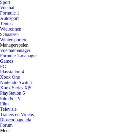
Sport
Voetbal
Formule 1
Autosport
Tennis
Wielrennen
Schaatsen
Wintersporten
Managerspelen
Voetbalmanager
Formule 1-manager
Games
PC
Playstation 4
Xbox One
Nintendo Switch
Xbox Series X|S
PlayStation 5
Film & TV
Film
Televisie
Trailers en Videos
Bioscoopagenda
Forum
Meer