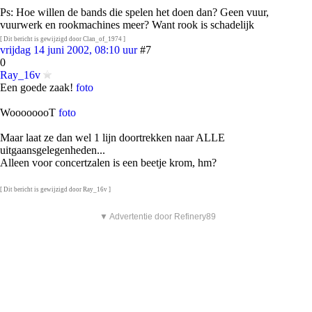
Ps: Hoe willen de bands die spelen het doen dan? Geen vuur,
vuurwerk en rookmachines meer? Want rook is schadelijk
[ Dit bericht is gewijzigd door Clan_of_1974 ]
vrijdag 14 juni 2002, 08:10 uur
#7
0
Ray_16v
Een goede zaak!
foto
WoooooooT
foto
Maar laat ze dan wel 1 lijn doortrekken naar ALLE
uitgaansgelegenheden...
Alleen voor concertzalen is een beetje krom, hm?
[ Dit bericht is gewijzigd door Ray_16v ]
▼ Advertentie door Refinery89