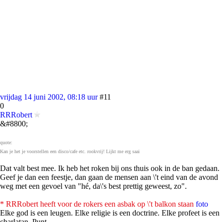
vrijdag 14 juni 2002, 08:18 uur
#11
0
RRRobert
&#8800;
quote:
Kan je het je voorstellen een disco/cafe etc. rookvrij! Lijkt me erg saai
Dat valt best mee. Ik heb het roken bij ons thuis ook in de ban gedaan.
Geef je dan een feestje, dan gaan de mensen aan \'t eind van de avond
weg met een gevoel van "hé, da\'s best prettig geweest, zo".
* RRRobert heeft voor de rokers een asbak op \'t balkon staan
foto
Elke god is een leugen. Elke religie is een doctrine. Elke profeet is een
charlatan. Punt.