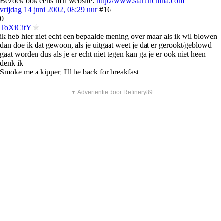
Bezoek ook eens m'n website:
http://www.startinchina.com
vrijdag 14 juni 2002, 08:29 uur
#16
0
ToXiCitY
ik heb hier niet echt een bepaalde mening over maar als ik wil blowen
dan doe ik dat gewoon, als je uitgaat weet je dat er gerookt/geblowd
gaat worden dus als je er echt niet tegen kan ga je er ook niet heen
denk ik
Smoke me a kipper, I'll be back for breakfast.
▼ Advertentie door Refinery89