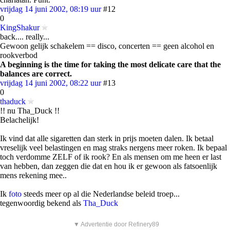
vrijdag 14 juni 2002, 08:19 uur
#12
0
KingShakur
back.... really...
Gewoon gelijk schakelem == disco, concerten == geen alcohol en
rookverbod
A beginning is the time for taking the most delicate care that the
balances are correct.
vrijdag 14 juni 2002, 08:22 uur
#13
0
thaduck
!! nu Tha_Duck !!
Belachelijk!
Ik vind dat alle sigaretten dan sterk in prijs moeten dalen. Ik betaal
vreselijk veel belastingen en mag straks nergens meer roken. Ik bepaal
toch verdomme ZELF of ik rook? En als mensen om me heen er last
van hebben, dan zeggen die dat en hou ik er gewoon als fatsoenlijk
mens rekening mee..
Ik
foto
steeds meer op al die Nederlandse beleid troep...
tegenwoordig bekend als
Tha_Duck
▼ Advertentie door Refinery89