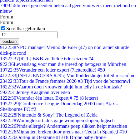
79
09:56
In veel gemeenten helemaal geen vuurwerk meer met oud en
nieuw
Forum
Forum
Scrollbar gebruiken
opslaan
91
22:38
NPO-manager Menno de Boer (47) op non-actief stuurde
dick-pic rond
135
22:37
[RTL] B&B vol liefde 6de seizoen #4
9
22:36
Levenslang voor man die inreed op betogers in München
197
22:35
Verander een letter expert (7lettereditie) #50
41
22:33
[INFLUENCERS #295] Van flodderslinger tot Shrek-crème
234
22:33
Tour de France femmes 2026 #3 Tijd voor de borstcrawl
16
22:32
Waarom doen vrouwen altijd hun telly in de kontzak?
59
22:31
Jerney Kaagman overleden
12
22:30
Verander één letter. Expert # 75 (8 letters)
195
22:29
[Conference League Donderdag 20:00 uur] Ajax -
Shelbourne FC #2
43
22:28
[Nintendo & Sony] The Legend of Zelda
38
22:28
Woningtekort: dus ga je woningen slopen, logisch
10
22:26
Pinda-allergie? Andermans poep slikken helpt misschien
70
22:26
Migranten breken door grens naar Ceuta in Spanje,l #10
48
22:26
Oorlog in Oekraïne #1318 Drone baby drone