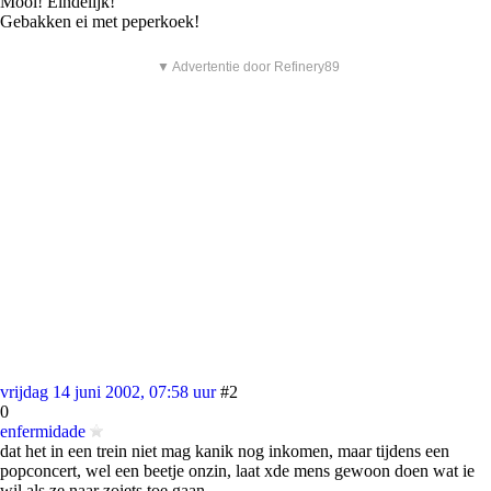
Mooi! Eindelijk!
Gebakken ei met peperkoek!
▼ Advertentie door Refinery89
vrijdag 14 juni 2002, 07:58 uur
#2
0
enfermidade
dat het in een trein niet mag kanik nog inkomen, maar tijdens een
popconcert, wel een beetje onzin, laat xde mens gewoon doen wat ie
wil als ze naar zoiets toe gaan.