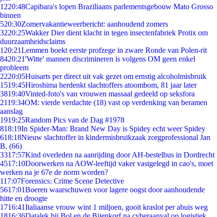
12
20:48
Capibara's lopen Braziliaans parlementsgebouw Mato Grosso
binnen
5
20:30
Zomervakantieweerbericht: aanhoudend zomers
32
20:25
Wakker Dier dient klacht in tegen insectenfabriek Protix om
duurzaamheidsclaims
1
20:21
Lemmen boekt eerste profzege in zware Ronde van Polen-rit
84
20:21
'Witte' mannen discrimineren is volgens OM geen enkel
probleem
22
20:05
Huisarts per direct uit vak gezet om ernstig alcoholmisbruik
15
19:45
Hiroshima herdenkt slachtoffers atoombom, 81 jaar later
38
19:40
Vinted-foto's van vrouwen massaal gedeeld op seksfora
21
19:34
OM: vierde verdachte (18) vast op verdenking van beramen
aanslag
19
19:25
Random Pics van de Dag #1978
8
18:19
In Spider-Man: Brand New Day is Spidey echt weer Spidey
6
18:18
Nieuw slachtoffer in kindermisbruikzaak zorgprofessional Jan
B. (66)
33
17:57
Kind overleden na aanrijding door AH-bestelbus in Dordrecht
45
17:10
Doorwerken na AOW-leeftijd vaker vastgelegd in cao's, moet
werken na je 67e de norm worden?
1
17:07
Forensics: Crime Scene Detective
56
17:01
Boeren waarschuwen voor lagere oogst door aanhoudende
hitte en droogte
17
16:41
Italiaanse vrouw wint 1 miljoen, gooit kraslot per abuis weg
18
16:36
Datalek bij Bol en de Bijenkorf na cyberaanval op logistiek