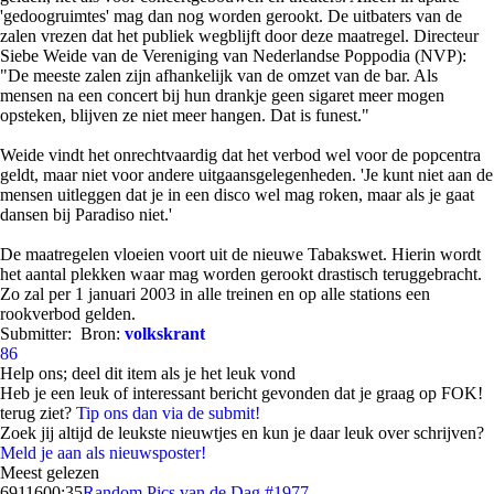
'gedoogruimtes' mag dan nog worden gerookt. De uitbaters van de
zalen vrezen dat het publiek wegblijft door deze maatregel. Directeur
Siebe Weide van de Vereniging van Nederlandse Poppodia (NVP):
"De meeste zalen zijn afhankelijk van de omzet van de bar. Als
mensen na een concert bij hun drankje geen sigaret meer mogen
opsteken, blijven ze niet meer hangen. Dat is funest."
Weide vindt het onrechtvaardig dat het verbod wel voor de popcentra
geldt, maar niet voor andere uitgaansgelegenheden. 'Je kunt niet aan de
mensen uitleggen dat je in een disco wel mag roken, maar als je gaat
dansen bij Paradiso niet.'
De maatregelen vloeien voort uit de nieuwe Tabakswet. Hierin wordt
het aantal plekken waar mag worden gerookt drastisch teruggebracht.
Zo zal per 1 januari 2003 in alle treinen en op alle stations een
rookverbod gelden.
Submitter:
Bron:
volkskrant
86
Help ons; deel dit item als je het leuk vond
Heb je een leuk of interessant bericht gevonden dat je graag op FOK!
terug ziet?
Tip ons dan via de submit!
Zoek jij altijd de leukste nieuwtjes en kun je daar leuk over schrijven?
Meld je aan als nieuwsposter!
Meest gelezen
69116
00:35
Random Pics van de Dag #1977