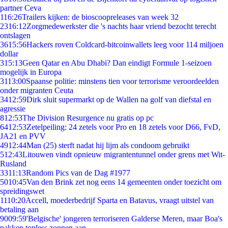
partner Ceva
1
16:26
Trailers kijken: de bioscoopreleases van week 32
23
16:12
Zorgmedewerkster die 's nachts haar vriend bezocht terecht
ontslagen
36
15:56
Hackers roven Coldcard-bitcoinwallets leeg voor 114 miljoen
dollar
3
15:13
Geen Qatar en Abu Dhabi? Dan eindigt Formule 1-seizoen
mogelijk in Europa
31
13:00
Spaanse politie: minstens tien voor terrorisme veroordeelden
onder migranten Ceuta
34
12:59
Dirk sluit supermarkt op de Wallen na golf van diefstal en
agressie
8
12:53
The Division Resurgence nu gratis op pc
64
12:53
Zetelpeiling: 24 zetels voor Pro en 18 zetels voor D66, FvD,
JA21 en PVV
49
12:44
Man (25) sterft nadat hij lijm als condoom gebruikt
5
12:43
Litouwen vindt opnieuw migrantentunnel onder grens met Wit-
Rusland
33
11:13
Random Pics van de Dag #1977
50
10:45
Van den Brink zet nog eens 14 gemeenten onder toezicht om
spreidingswet
11
10:20
Accell, moederbedrijf Sparta en Batavus, vraagt uitstel van
betaling aan
90
09:59
'Belgische' jongeren terroriseren Galderse Meren, maar Boa's
pakken topless zonnen aan