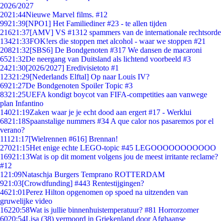
2026/2027
20
21:44
Nieuwe Marvel films. #12
99
21:39
[NPO1] Het Familiediner #23 - te allen tijden
216
21:37
[AMV] VS #1312 spammers van de internationale rechtsorde
134
21:33
FOK!ers die stoppen met alcohol - waar we stoppen #21
208
21:32
[SBS6] De Bondgenoten #317 We dansen de macaroni
65
21:32
De neergang van Duitsland als lichtend voorbeeld #3
24
21:30
[2026/2027] Eredivisietoto #1
123
21:29
[Nederlands Elftal] Op naar Louis IV?
69
21:27
De Bondgenoten Spoiler Topic #3
83
21:25
UEFA kondigt boycot van FIFA-competities aan vanwege
plan Infantino
140
21:19
Zaken waar je je echt dood aan ergert #17 - Werklui
68
21:18
Spaanstalige nummers #34 A que calor nos pasaremos por el
verano?
111
21:17
[Wielrennen #616] Brennan!
270
21:15
Het enige echte LEGO-topic #45 LEGOOOOOOOOOOO
169
21:13
Wat is op dit moment volgens jou de meest irritante reclame?
#12
1
21:09
Nataschja Burgers Temprano ROTTERDAM
9
21:03
[Crowdfunding] #443 Rentestijgingen?
46
21:01
Perez Hilton opgenomen op spoed na uitzenden van
gruwelijke video
162
20:58
Wat is jullie binnenhuistemperatuur? #81 Horrorzomer
60
20:54
Lisa (38) vermoord in Griekenland door Afghaanse