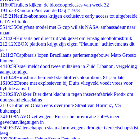
1
16:00
Trailers kijken: de bioscoopreleases van week 32
19
15:23
Random Pics van de Dag #1978
4
15:21
Netflix-abonnees krijgen exclusieve early access tot uitgebreide
GTA VI trailer
55
14:35
Onlyfans-model met G-cup wil als NASA-ambassadeur naar
maan
22
14:09
Huisarts per direct uit vak gezet om ernstig alcoholmisbruik
2
12:12
XBOX platform krijgt zijn eigen "Platinum" achievements dit
jaar
12
11:27
Capibara's lopen Braziliaans parlementsgebouw Mato Grosso
binnen
44
10:59
Israël meldt dood twee militairen in Zuid-Libanon, vergelding
aangekondigd
15
10:48
Hiroshima herdenkt slachtoffers atoombom, 81 jaar later
16
10:32
Drone met explosieven bij Duits vliegveld voedt vrees voor
hybride aanval
32
10:28
Wakker Dier dient klacht in tegen insectenfabriek Protix om
duurzaamheidsclaims
21
10:16
Iran en Oman eens over route Straat van Hormuz, VS
buitenspel
24
10:08
NAVO zet wegens Russische provocatie 250% meer
gevechtsvliegtuigen in
55
09:33
Waterschappen slaan alarm wegens droogte: Gereedschapskist
leeg
1
07:00
Forensics: Crime Scene Detective