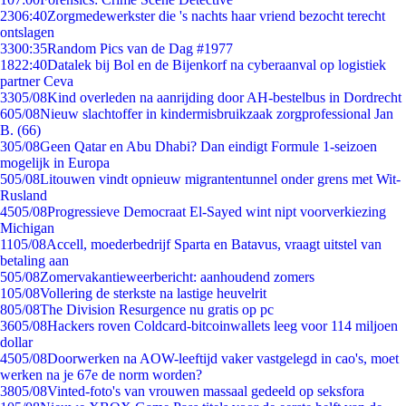
23
06:40
Zorgmedewerkster die 's nachts haar vriend bezocht terecht
ontslagen
33
00:35
Random Pics van de Dag #1977
18
22:40
Datalek bij Bol en de Bijenkorf na cyberaanval op logistiek
partner Ceva
33
05/08
Kind overleden na aanrijding door AH-bestelbus in Dordrecht
6
05/08
Nieuw slachtoffer in kindermisbruikzaak zorgprofessional Jan
B. (66)
3
05/08
Geen Qatar en Abu Dhabi? Dan eindigt Formule 1-seizoen
mogelijk in Europa
5
05/08
Litouwen vindt opnieuw migrantentunnel onder grens met Wit-
Rusland
45
05/08
Progressieve Democraat El-Sayed wint nipt voorverkiezing
Michigan
11
05/08
Accell, moederbedrijf Sparta en Batavus, vraagt uitstel van
betaling aan
5
05/08
Zomervakantieweerbericht: aanhoudend zomers
1
05/08
Vollering de sterkste na lastige heuvelrit
8
05/08
The Division Resurgence nu gratis op pc
36
05/08
Hackers roven Coldcard-bitcoinwallets leeg voor 114 miljoen
dollar
45
05/08
Doorwerken na AOW-leeftijd vaker vastgelegd in cao's, moet
werken na je 67e de norm worden?
38
05/08
Vinted-foto's van vrouwen massaal gedeeld op seksfora