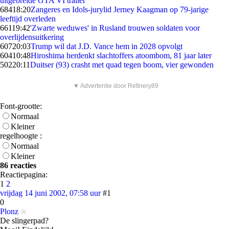
uitgebreide GTA VI trailer
684
18:20
Zangeres en Idols-jurylid Jerney Kaagman op 79-jarige
leeftijd overleden
661
19:42
'Zwarte weduwes' in Rusland trouwen soldaten voor
overlijdensuitkering
607
20:03
Trump wil dat J.D. Vance hem in 2028 opvolgt
604
10:48
Hiroshima herdenkt slachtoffers atoombom, 81 jaar later
502
20:11
Duitser (93) crasht met quad tegen boom, vier gewonden
▼ Advertentie door Refinery89
Font-grootte:
Normaal
Kleiner
regelhoogte :
Normaal
Kleiner
86 reacties
Reactiepagina:
1
2
vrijdag 14 juni 2002, 07:58 uur
#1
0
Plonz
De slingerpad?