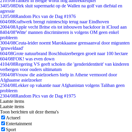
21
05/08
Tanken in België wordt nóg aantrekkelijker
34
05/08
Dirk sluit supermarkt op de Wallen na golf van diefstal en
agressie
12
05/08
Random Pics van de Dag #1976
6
04/08
Kraftwerk brengt ruimteschip terug naar Eindhoven
20
04/08
Apple vecht Britse eis tot inbouwen backdoor in iCloud aan
84
04/08
'Witte' mannen discrimineren is volgens OM geen enkel
probleem
30
04/08
Ceuta-leider noemt Marokkaanse grensaanval door migranten
'gruweldaad'
6
04/08
Grote natuurbrand Boschhuizerbergen groeit naar 100 hectare
6
04/08
FOK! was even down
41
04/08
Regering VS geeft scholen die 'genderidentiteit' van kinderen
verbergen voor ouders ultimatum
59
04/08
Vrouw die asielzoekers hielp in Athene vermoord door
Afghaanse asielzoeker
25
04/08
Lekker op vakantie naar Afghanistan volgens Taliban geen
probleem
23
04/08
Random Pics van de Dag #1975
Laatste items
Laatste items
Toon berichten uit deze thema's
Actueel
Entertainment
Sport