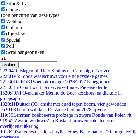
Film & Tv
Games
Toon berichten van deze types
Weblog
Column
(P)review
Special
Poll
Scrollbar gebruiken
opslaan
2
22:04
Ontslagen bij Halo Studios na Campaign Evolved
2
22:01
PS5-doos waarschuwt voor einde fysieke games
2
21:30
De FOK!Voetbalmanager 2026/2027 is begonnen
2
21:03
Le Court wint na nerveuze finale, Pieterse derde
15
20:40
NPO-manager Menno de Boer geschorst na dickpic in
groepsapp
13
20:11
Duitser (93) crasht met quad tegen boom, vier gewonden
26
20:03
Trump wil dat J.D. Vance hem in 2028 opvolgt
1
19:50
Lemmen boekt eerste profzege in zware Ronde van Polen-rit
9
19:42
'Zwarte weduwes' in Rusland trouwen soldaten voor
overlijdensuitkering
10
18:20
Zangeres en Idols-jurylid Jerney Kaagman op 79-jarige leeftijd
overleden