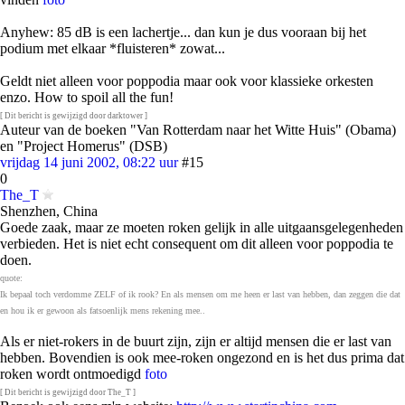
Anyhew: 85 dB is een lachertje... dan kun je dus vooraan bij het
podium met elkaar *fluisteren* zowat...
Geldt niet alleen voor poppodia maar ook voor klassieke orkesten
enzo. How to spoil all the fun!
[ Dit bericht is gewijzigd door darktower ]
Auteur van de boeken "Van Rotterdam naar het Witte Huis" (Obama)
en "Project Homerus" (DSB)
vrijdag 14 juni 2002, 08:22 uur
#15
0
The_T
Shenzhen, China
Goede zaak, maar ze moeten roken gelijk in alle uitgaansgelegenheden
verbieden. Het is niet echt consequent om dit alleen voor poppodia te
doen.
quote:
Ik bepaal toch verdomme ZELF of ik rook? En als mensen om me heen er last van hebben, dan zeggen die dat
en hou ik er gewoon als fatsoenlijk mens rekening mee..
Als er niet-rokers in de buurt zijn, zijn er altijd mensen die er last van
hebben. Bovendien is ook mee-roken ongezond en is het dus prima dat
roken wordt ontmoedigd
foto
[ Dit bericht is gewijzigd door The_T ]