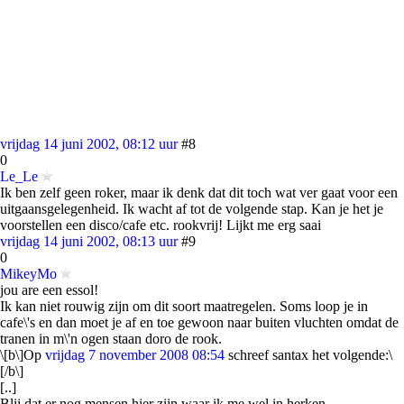
vrijdag 14 juni 2002, 08:12 uur
#8
0
Le_Le
Ik ben zelf geen roker, maar ik denk dat dit toch wat ver gaat voor een
uitgaansgelegenheid. Ik wacht af tot de volgende stap. Kan je het je
voorstellen een disco/cafe etc. rookvrij! Lijkt me erg saai
vrijdag 14 juni 2002, 08:13 uur
#9
0
MikeyMo
jou are een essol!
Ik kan niet rouwig zijn om dit soort maatregelen. Soms loop je in
cafe\'s en dan moet je af en toe gewoon naar buiten vluchten omdat de
tranen in m\'n ogen staan doro de rook.
\[b\]Op
vrijdag 7 november 2008 08:54
schreef santax het volgende:\
[/b\]
[..]
Blij dat er nog mensen hier zijn waar ik me wel in herken.