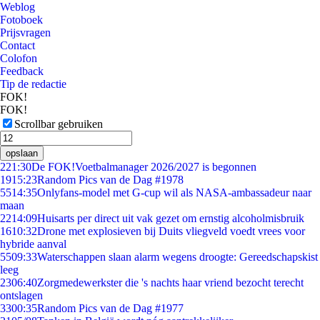
Weblog
Fotoboek
Prijsvragen
Contact
Colofon
Feedback
Tip de redactie
FOK!
FOK!
Scrollbar gebruiken
opslaan
2
21:30
De FOK!Voetbalmanager 2026/2027 is begonnen
19
15:23
Random Pics van de Dag #1978
55
14:35
Onlyfans-model met G-cup wil als NASA-ambassadeur naar
maan
22
14:09
Huisarts per direct uit vak gezet om ernstig alcoholmisbruik
16
10:32
Drone met explosieven bij Duits vliegveld voedt vrees voor
hybride aanval
55
09:33
Waterschappen slaan alarm wegens droogte: Gereedschapskist
leeg
23
06:40
Zorgmedewerkster die 's nachts haar vriend bezocht terecht
ontslagen
33
00:35
Random Pics van de Dag #1977