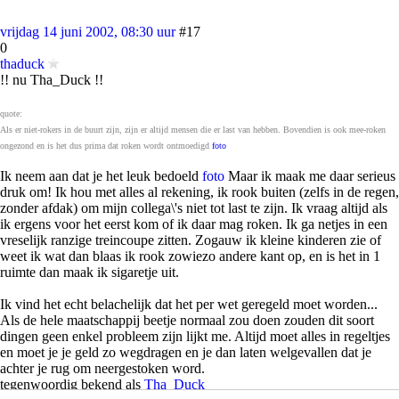
vrijdag 14 juni 2002, 08:30 uur
#17
0
thaduck
!! nu Tha_Duck !!
quote:
Als er niet-rokers in de buurt zijn, zijn er altijd mensen die er last van hebben. Bovendien is ook mee-roken
ongezond en is het dus prima dat roken wordt ontmoedigd
foto
Ik neem aan dat je het leuk bedoeld
foto
Maar ik maak me daar serieus
druk om! Ik hou met alles al rekening, ik rook buiten (zelfs in de regen,
zonder afdak) om mijn collega\'s niet tot last te zijn. Ik vraag altijd als
ik ergens voor het eerst kom of ik daar mag roken. Ik ga netjes in een
vreselijk ranzige treincoupe zitten. Zogauw ik kleine kinderen zie of
weet ik wat dan blaas ik rook zowiezo andere kant op, en is het in 1
ruimte dan maak ik sigaretje uit.
Ik vind het echt belachelijk dat het per wet geregeld moet worden...
Als de hele maatschappij beetje normaal zou doen zouden dit soort
dingen geen enkel probleem zijn lijkt me. Altijd moet alles in regeltjes
en moet je je geld zo wegdragen en je dan laten welgevallen dat je
achter je rug om neergestoken word.
tegenwoordig bekend als
Tha_Duck