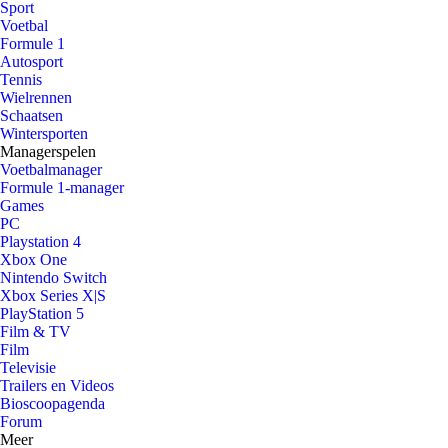
Sport
Voetbal
Formule 1
Autosport
Tennis
Wielrennen
Schaatsen
Wintersporten
Managerspelen
Voetbalmanager
Formule 1-manager
Games
PC
Playstation 4
Xbox One
Nintendo Switch
Xbox Series X|S
PlayStation 5
Film & TV
Film
Televisie
Trailers en Videos
Bioscoopagenda
Forum
Meer