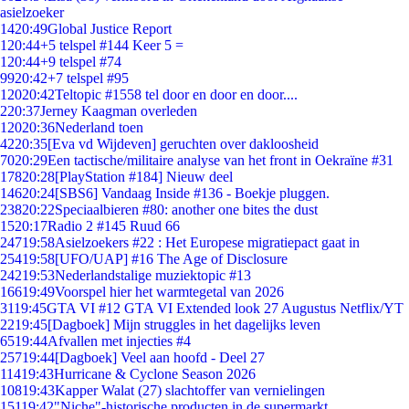
asielzoeker
14
20:49
Global Justice Report
1
20:44
+5 telspel #144 Keer 5 =
1
20:44
+9 telspel #74
99
20:42
+7 telspel #95
120
20:42
Teltopic #1558 tel door en door en door....
2
20:37
Jerney Kaagman overleden
120
20:36
Nederland toen
42
20:35
[Eva vd Wijdeven] geruchten over dakloosheid
70
20:29
Een tactische/militaire analyse van het front in Oekraïne #31
178
20:28
[PlayStation #184] Nieuw deel
146
20:24
[SBS6] Vandaag Inside #136 - Boekje pluggen.
238
20:22
Speciaalbieren #80: another one bites the dust
15
20:17
Radio 2 #145 Ruud 66
247
19:58
Asielzoekers #22 : Het Europese migratiepact gaat in
254
19:58
[UFO/UAP] #16 The Age of Disclosure
242
19:53
Nederlandstalige muziektopic #13
166
19:49
Voorspel hier het warmtegetal van 2026
31
19:45
GTA VI #12 GTA VI Extended look 27 Augustus Netflix/YT
22
19:45
[Dagboek] Mijn struggles in het dagelijks leven
65
19:44
Afvallen met injecties #4
257
19:44
[Dagboek] Veel aan hoofd - Deel 27
114
19:43
Hurricane & Cyclone Season 2026
108
19:43
Kapper Walat (27) slachtoffer van vernielingen
151
19:42
"Niche"-historische producten in de supermarkt