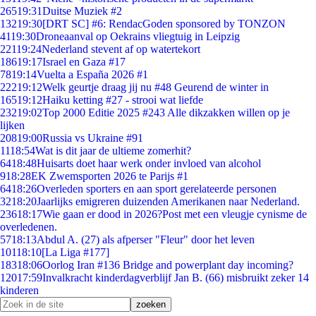
265
19:31
Duitse Muziek #2
132
19:30
[DRT SC] #6: RendacGoden sponsored by TONZON
41
19:30
Droneaanval op Oekrains vliegtuig in Leipzig
221
19:24
Nederland stevent af op watertekort
186
19:17
Israel en Gaza #17
78
19:14
Vuelta a España 2026 #1
222
19:12
Welk geurtje draag jij nu #48 Geurend de winter in
165
19:12
Haiku ketting #27 - strooi wat liefde
232
19:02
Top 2000 Editie 2025 #243 Alle dikzakken willen op je
lijken
208
19:00
Russia vs Ukraine #91
11
18:54
Wat is dit jaar de ultieme zomerhit?
64
18:48
Huisarts doet haar werk onder invloed van alcohol
9
18:28
EK Zwemsporten 2026 te Parijs #1
64
18:26
Overleden sporters en aan sport gerelateerde personen
32
18:20
Jaarlijks emigreren duizenden Amerikanen naar Nederland.
236
18:17
Wie gaan er dood in 2026?Post met een vleugje cynisme de
overledenen.
57
18:13
Abdul A. (27) als afperser "Fleur" door het leven
101
18:10
[La Liga #177]
183
18:06
Oorlog Iran #136 Bridge and powerplant day incoming?
120
17:59
Invalkracht kinderdagverblijf Jan B. (66) misbruikt zeker 14
kinderen