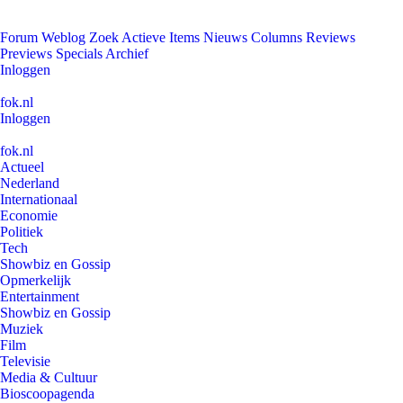
Forum
Weblog
Zoek
Actieve Items
Nieuws
Columns
Reviews
Previews
Specials
Archief
Inloggen
fok.nl
Inloggen
fok.nl
Actueel
Nederland
Internationaal
Economie
Politiek
Tech
Showbiz en Gossip
Opmerkelijk
Entertainment
Showbiz en Gossip
Muziek
Film
Televisie
Media & Cultuur
Bioscoopagenda