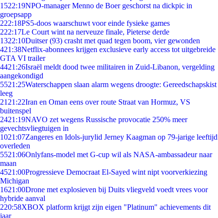
15
22:19
NPO-manager Menno de Boer geschorst na dickpic in
groepsapp
2
22:18
PS5-doos waarschuwt voor einde fysieke games
2
22:17
Le Court wint na nerveuze finale, Pieterse derde
13
22:10
Duitser (93) crasht met quad tegen boom, vier gewonden
4
21:38
Netflix-abonnees krijgen exclusieve early access tot uitgebreide
GTA VI trailer
44
21:26
Israël meldt dood twee militairen in Zuid-Libanon, vergelding
aangekondigd
55
21:25
Waterschappen slaan alarm wegens droogte: Gereedschapskist
leeg
21
21:22
Iran en Oman eens over route Straat van Hormuz, VS
buitenspel
24
21:19
NAVO zet wegens Russische provocatie 250% meer
gevechtsvliegtuigen in
10
21:07
Zangeres en Idols-jurylid Jerney Kaagman op 79-jarige leeftijd
overleden
55
21:06
Onlyfans-model met G-cup wil als NASA-ambassadeur naar
maan
45
21:00
Progressieve Democraat El-Sayed wint nipt voorverkiezing
Michigan
16
21:00
Drone met explosieven bij Duits vliegveld voedt vrees voor
hybride aanval
2
20:58
XBOX platform krijgt zijn eigen "Platinum" achievements dit
jaar