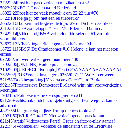
272
22:24
Post hier pas overleden muzikanten #32
50
22:23
[NPO1] Goedenavond Nederland
180
22:22
Post hier zo vaak mogelijk om 22:22 uur #76
14
22:18
Hoe ga jij om met een relatiebreuk?
266
22:16
Banken met hoge rente topic #95 - Dichter naar de 0
251
22:15
De Avondetappe #176 - Met Ellen ten Damme.
224
22:14
[Videoland] B&B vol liefde 6de seizoen #1 voor de
vooruitkijkers
246
22:12
Afbeeldingen die je gemaakt hebt met AI
187
22:11
[SBS6] De Oranjezomer #10 Helene je kan het niet stop
ermee
6
22:08
Vrouwen willen geen man meer #30
179
22:06
[ONLINE] Roddelpraat Topic #21
216
22:05
[UEL/ECL live topic] #160 GOAAAAAAAAAAAAAL
75
22:02
[FOK!Voetbalmanager 2026/2027] #1 We zijn er weer
5
21:58
[Boekbespreking] Yesteryear - Caro Claire Burke
99
21:57
Progressieve Democraat El-Sayed wint nipt voorverkiezing
Michigan
193
21:57
Politieke meme's en spotprenten #11
9
21:56
Rechtszaak dodelijk ongeluk uitgesteld vanwege vakantie
advocaat
48
21:55
Het grote dagelijkse Trump nieuws topic #31
129
21:50
[WLR SC #417] Nieuw deel openen was kaputt
8
21:45
[gratis] Videogames Part 9: Gratis en free-to-play games!
32
21:45
[Voorspellen] Voorspel de eindstand van de Eredivisie