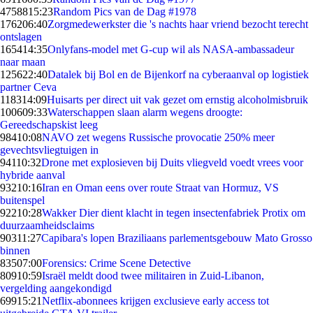
47588
15:23
Random Pics van de Dag #1978
1762
06:40
Zorgmedewerkster die 's nachts haar vriend bezocht terecht
ontslagen
1654
14:35
Onlyfans-model met G-cup wil als NASA-ambassadeur
naar maan
1256
22:40
Datalek bij Bol en de Bijenkorf na cyberaanval op logistiek
partner Ceva
1183
14:09
Huisarts per direct uit vak gezet om ernstig alcoholmisbruik
1006
09:33
Waterschappen slaan alarm wegens droogte:
Gereedschapskist leeg
984
10:08
NAVO zet wegens Russische provocatie 250% meer
gevechtsvliegtuigen in
941
10:32
Drone met explosieven bij Duits vliegveld voedt vrees voor
hybride aanval
932
10:16
Iran en Oman eens over route Straat van Hormuz, VS
buitenspel
922
10:28
Wakker Dier dient klacht in tegen insectenfabriek Protix om
duurzaamheidsclaims
903
11:27
Capibara's lopen Braziliaans parlementsgebouw Mato Grosso
binnen
835
07:00
Forensics: Crime Scene Detective
809
10:59
Israël meldt dood twee militairen in Zuid-Libanon,
vergelding aangekondigd
699
15:21
Netflix-abonnees krijgen exclusieve early access tot