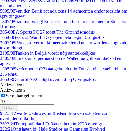
1
05/08
Nieuwe XBOX Game Pass titels voor de eerste helft van de
maand augustus
50
05/08
Van den Brink zet nog eens 14 gemeenten onder toezicht om
spreidingswet
18
05/08
Iran overweegt Europese hulp bij ruimen mijnen in Straat van
Hormuz
3
05/08
EA Sports FC 27 toont The Grounds-modus
1
05/08
Gears of War: E-Day open beta begint 6 augustus
36
05/08
Pentagon verbruikt meer raketten dan kan worden aangevuld,
tekort dreigt
21
05/08
Tanken in België wordt nóg aantrekkelijker
34
05/08
Dirk sluit supermarkt op de Wallen na golf van diefstal en
agressie
13
05/08
Nederlander (23) aangehouden in Duitsland na snelheid van
235 km/u
3
05/08
Gedurfd NEC blijft overeind bij Olympiakos
Actieve items
Actieve items
Scrollbar gebruiken
opslaan
9
22:34
'Zwarte weduwes' in Rusland trouwen soldaten voor
overlijdensuitkering
26
22:24
Trump wil dat J.D. Vance hem in 2028 opvolgt
2
22:21
Ontslagen bij Halo Studios na Campaign Evolved