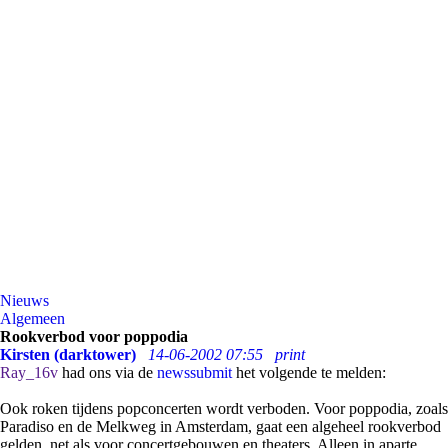
Nieuws
Algemeen
Rookverbod voor poppodia
Kirsten (darktower)
14-06-2002 07:55
print
Ray_16v
had ons via de
newssubmit
het volgende te melden:
Ook roken tijdens popconcerten wordt verboden. Voor poppodia, zoals
Paradiso en de Melkweg in Amsterdam, gaat een algeheel rookverbod
gelden, net als voor concertgebouwen en theaters. Alleen in aparte