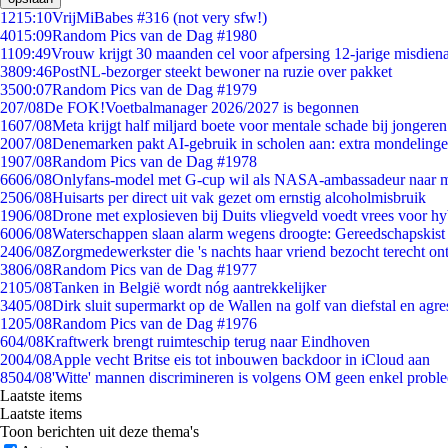
12
15:10
VrijMiBabes #316 (not very sfw!)
40
15:09
Random Pics van de Dag #1980
11
09:49
Vrouw krijgt 30 maanden cel voor afpersing 12-jarige misdiena
38
09:46
PostNL-bezorger steekt bewoner na ruzie over pakket
35
00:07
Random Pics van de Dag #1979
2
07/08
De FOK!Voetbalmanager 2026/2027 is begonnen
16
07/08
Meta krijgt half miljard boete voor mentale schade bij jongeren
20
07/08
Denemarken pakt AI-gebruik in scholen aan: extra mondeling
19
07/08
Random Pics van de Dag #1978
66
06/08
Onlyfans-model met G-cup wil als NASA-ambassadeur naar 
25
06/08
Huisarts per direct uit vak gezet om ernstig alcoholmisbruik
19
06/08
Drone met explosieven bij Duits vliegveld voedt vrees voor hy
60
06/08
Waterschappen slaan alarm wegens droogte: Gereedschapskist
24
06/08
Zorgmedewerkster die 's nachts haar vriend bezocht terecht on
38
06/08
Random Pics van de Dag #1977
21
05/08
Tanken in België wordt nóg aantrekkelijker
34
05/08
Dirk sluit supermarkt op de Wallen na golf van diefstal en agre
12
05/08
Random Pics van de Dag #1976
6
04/08
Kraftwerk brengt ruimteschip terug naar Eindhoven
20
04/08
Apple vecht Britse eis tot inbouwen backdoor in iCloud aan
85
04/08
'Witte' mannen discrimineren is volgens OM geen enkel probl
Laatste items
Laatste items
Toon berichten uit deze thema's