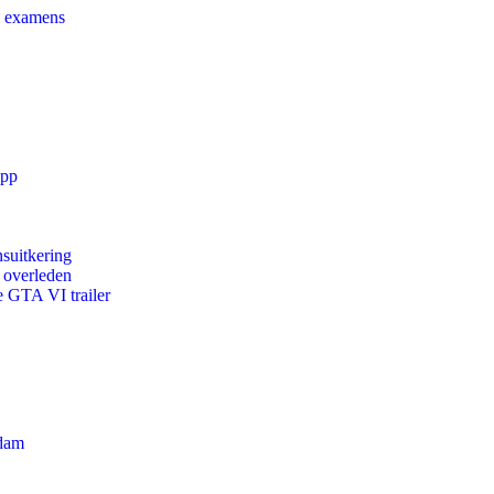
e examens
app
suitkering
d overleden
e GTA VI trailer
rdam