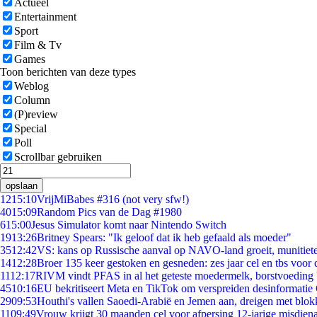
Actueel
Entertainment
Sport
Film & Tv
Games
Toon berichten van deze types
Weblog
Column
(P)review
Special
Poll
Scrollbar gebruiken
opslaan
12
15:10
VrijMiBabes #316 (not very sfw!)
40
15:09
Random Pics van de Dag #1980
6
15:00
Jesus Simulator komt naar Nintendo Switch
19
13:26
Britney Spears: "Ik geloof dat ik heb gefaald als moeder"
35
12:42
VS: kans op Russische aanval op NAVO-land groeit, munitiet
14
12:28
Broer 135 keer gestoken en gesneden: zes jaar cel en tbs voo
11
12:17
RIVM vindt PFAS in al het geteste moedermelk, borstvoeding b
45
10:16
EU bekritiseert Meta en TikTok om verspreiden desinformatie
29
09:53
Houthi's vallen Saoedi-Arabië en Jemen aan, dreigen met blok
11
09:49
Vrouw krijgt 30 maanden cel voor afpersing 12-jarige misdiena