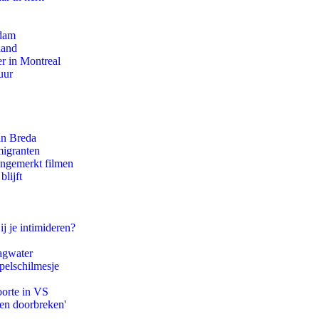
rdam
land
r in Montreal
uur
an Breda
migranten
ongemerkt filmen
lijft
ij je intimideren?
agwater
pelschilmesje
oorte in VS
pen doorbreken'