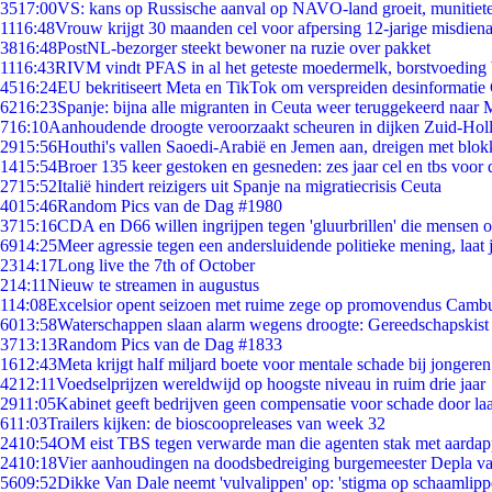
35
17:00
VS: kans op Russische aanval op NAVO-land groeit, munitiet
11
16:48
Vrouw krijgt 30 maanden cel voor afpersing 12-jarige misdiena
38
16:48
PostNL-bezorger steekt bewoner na ruzie over pakket
11
16:43
RIVM vindt PFAS in al het geteste moedermelk, borstvoeding b
45
16:24
EU bekritiseert Meta en TikTok om verspreiden desinformatie
62
16:23
Spanje: bijna alle migranten in Ceuta weer teruggekeerd naar
7
16:10
Aanhoudende droogte veroorzaakt scheuren in dijken Zuid-Hol
29
15:56
Houthi's vallen Saoedi-Arabië en Jemen aan, dreigen met blok
14
15:54
Broer 135 keer gestoken en gesneden: zes jaar cel en tbs voo
27
15:52
Italië hindert reizigers uit Spanje na migratiecrisis Ceuta
40
15:46
Random Pics van de Dag #1980
37
15:16
CDA en D66 willen ingrijpen tegen 'gluurbrillen' die mensen 
69
14:25
Meer agressie tegen een andersluidende politieke mening, laat j
23
14:17
Long live the 7th of October
2
14:11
Nieuw te streamen in augustus
1
14:08
Excelsior opent seizoen met ruime zege op promovendus Camb
60
13:58
Waterschappen slaan alarm wegens droogte: Gereedschapskist
37
13:13
Random Pics van de Dag #1833
16
12:43
Meta krijgt half miljard boete voor mentale schade bij jongeren
42
12:11
Voedselprijzen wereldwijd op hoogste niveau in ruim drie jaar
29
11:05
Kabinet geeft bedrijven geen compensatie voor schade door la
6
11:03
Trailers kijken: de bioscoopreleases van week 32
24
10:54
OM eist TBS tegen verwarde man die agenten stak met aardap
24
10:18
Vier aanhoudingen na doodsbedreiging burgemeester Depla v
56
09:52
Dikke Van Dale neemt 'vulvalippen' op: 'stigma op schaamlip