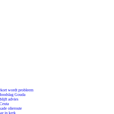
ekort wordt probleem
r doodslag Gouda
lijft advies
 Ceuta
kade olieroute
ar in kerk