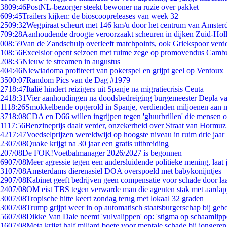
38
09:46
PostNL-bezorger steekt bewoner na ruzie over pakket
6
09:45
Trailers kijken: de bioscoopreleases van week 32
25
09:32
Wegpiraat scheurt met 146 km/u door het centrum van Amste
7
09:28
Aanhoudende droogte veroorzaakt scheuren in dijken Zuid-Hol
0
08:59
Van de Zandschulp overleeft matchpoints, ook Griekspoor verde
1
08:56
Excelsior opent seizoen met ruime zege op promovendus Camb
2
08:35
Nieuw te streamen in augustus
4
04:46
Niewiadoma profiteert van pokerspel en grijpt geel op Ventoux
35
00:07
Random Pics van de Dag #1979
27
18:47
Italië hindert reizigers uit Spanje na migratiecrisis Ceuta
24
18:31
Vier aanhoudingen na doodsbedreiging burgemeester Depla v
11
18:26
Smokkelbende opgerold in Spanje, verdienden miljoenen aan 
37
18:08
CDA en D66 willen ingrijpen tegen 'gluurbrillen' die mensen 
11
17:56
Benzineprijs daalt verder, onzekerheid over Straat van Hormuz b
42
17:47
Voedselprijzen wereldwijd op hoogste niveau in ruim drie jaar
23
07/08
Quake krijgt na 30 jaar een gratis uitbreiding
2
07/08
De FOK!Voetbalmanager 2026/2027 is begonnen
69
07/08
Meer agressie tegen een andersluidende politieke mening, laat j
31
07/08
Amsterdams dierenasiel DOA overspoeld met babykonijntjes
29
07/08
Kabinet geeft bedrijven geen compensatie voor schade door la
24
07/08
OM eist TBS tegen verwarde man die agenten stak met aardap
30
07/08
Tropische hitte keert zondag terug met lokaal 32 graden
30
07/08
Trump grijpt weer in op automatisch staatsburgerschap bij geb
56
07/08
Dikke Van Dale neemt 'vulvalippen' op: 'stigma op schaamlip
16
07/08
Meta krijgt half miljard boete voor mentale schade bij jongeren