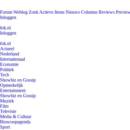
Forum
Weblog
Zoek
Actieve Items
Nieuws
Columns
Reviews
Previe
Inloggen
fok.nl
Inloggen
fok.nl
Actueel
Nederland
Internationaal
Economie
Politiek
Tech
Showbiz en Gossip
Opmerkelijk
Entertainment
Showbiz en Gossip
Muziek
Film
Televisie
Media & Cultuur
Bioscoopagenda
Sport