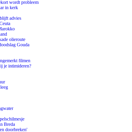
ekort wordt probleem
ar in kerk
lijft advies
 Ceuta
 Marokko
land
kade olieroute
r doodslag Gouda
ongemerkt filmen
ij je intimideren?
uur
 leeg
agwater
pelschilmesje
an Breda
pen doorbreken'