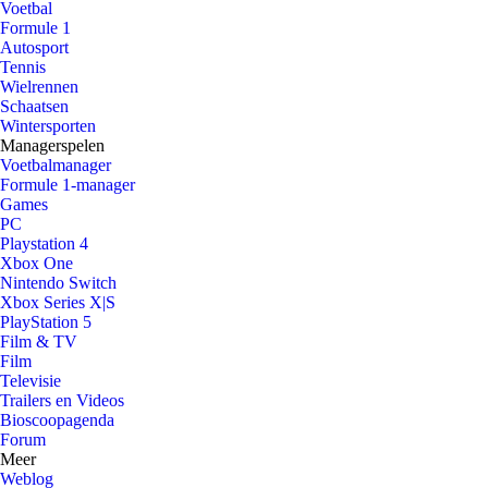
Voetbal
Formule 1
Autosport
Tennis
Wielrennen
Schaatsen
Wintersporten
Managerspelen
Voetbalmanager
Formule 1-manager
Games
PC
Playstation 4
Xbox One
Nintendo Switch
Xbox Series X|S
PlayStation 5
Film & TV
Film
Televisie
Trailers en Videos
Bioscoopagenda
Forum
Meer
Weblog