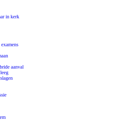
ar in kerk
e examens
maan
bride aanval
 leeg
tslagen
ssie
eem