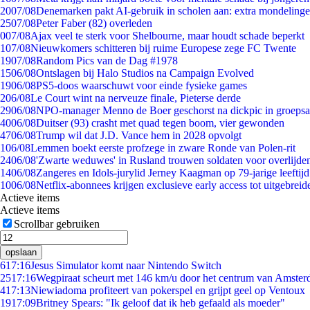
20
07/08
Denemarken pakt AI-gebruik in scholen aan: extra mondeling
25
07/08
Peter Faber (82) overleden
0
07/08
Ajax veel te sterk voor Shelbourne, maar houdt schade beperkt
1
07/08
Nieuwkomers schitteren bij ruime Europese zege FC Twente
19
07/08
Random Pics van de Dag #1978
15
06/08
Ontslagen bij Halo Studios na Campaign Evolved
19
06/08
PS5-doos waarschuwt voor einde fysieke games
2
06/08
Le Court wint na nerveuze finale, Pieterse derde
29
06/08
NPO-manager Menno de Boer geschorst na dickpic in groeps
40
06/08
Duitser (93) crasht met quad tegen boom, vier gewonden
47
06/08
Trump wil dat J.D. Vance hem in 2028 opvolgt
1
06/08
Lemmen boekt eerste profzege in zware Ronde van Polen-rit
24
06/08
'Zwarte weduwes' in Rusland trouwen soldaten voor overlijden
14
06/08
Zangeres en Idols-jurylid Jerney Kaagman op 79-jarige leeftij
10
06/08
Netflix-abonnees krijgen exclusieve early access tot uitgebreid
Actieve items
Actieve items
Scrollbar gebruiken
opslaan
6
17:16
Jesus Simulator komt naar Nintendo Switch
25
17:16
Wegpiraat scheurt met 146 km/u door het centrum van Amste
4
17:13
Niewiadoma profiteert van pokerspel en grijpt geel op Ventoux
19
17:09
Britney Spears: "Ik geloof dat ik heb gefaald als moeder"