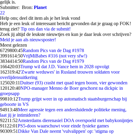
gelijk is.
Submitter:
Bron:
Planet
22
Help ons; deel dit item als je het leuk vond
Heb je een leuk of interessant bericht gevonden dat je graag op FOK!
terug ziet?
Tip ons dan via de submit!
Zoek jij altijd de leukste nieuwtjes en kun je daar leuk over schrijven?
Meld je aan als nieuwsposter!
Meest gelezen
67298
00:45
Random Pics van de Dag #1978
39916
14:50
VrijMiBabes #316 (not very sfw!)
38344
14:50
Random Pics van de Dag #1979
1664
20:03
Trump wil dat J.D. Vance hem in 2028 opvolgt
1623
19:42
'Zwarte weduwes' in Rusland trouwen soldaten voor
overlijdensuitkering
1250
20:11
Duitser (93) crasht met quad tegen boom, vier gewonden
1201
20:40
NPO-manager Menno de Boer geschorst na dickpic in
groepsapp
998
10:12
Trump grijpt weer in op automatisch staatsburgerschap bij
geboorte in VS
949
13:48
Meer agressie tegen een andersluidende politieke mening,
laat jij je intimideren?
922
11:52
Amsterdams dierenasiel DOA overspoeld met babykonijntjes
911
22:01
PS5-doos waarschuwt voor einde fysieke games
903
09:51
Dikke Van Dale neemt 'vulvalippen' op: 'stigma op