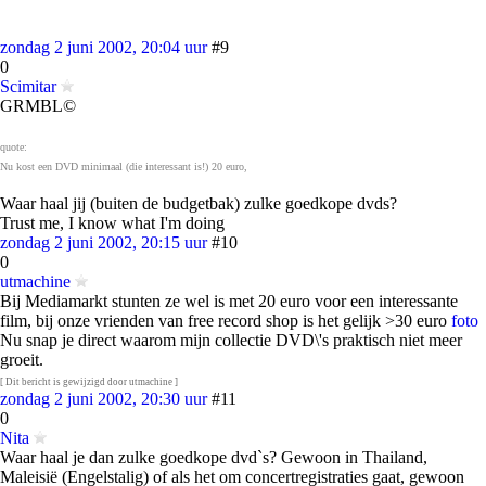
zondag 2 juni 2002, 20:04 uur
#9
0
Scimitar
GRMBL©
quote:
Nu kost een DVD minimaal (die interessant is!) 20 euro,
Waar haal jij (buiten de budgetbak) zulke goedkope dvds?
Trust me, I know what I'm doing
zondag 2 juni 2002, 20:15 uur
#10
0
utmachine
Bij Mediamarkt stunten ze wel is met 20 euro voor een interessante
film, bij onze vrienden van free record shop is het gelijk >30 euro
foto
Nu snap je direct waarom mijn collectie DVD\'s praktisch niet meer
groeit.
[ Dit bericht is gewijzigd door utmachine ]
zondag 2 juni 2002, 20:30 uur
#11
0
Nita
Waar haal je dan zulke goedkope dvd`s? Gewoon in Thailand,
Maleisië (Engelstalig) of als het om concertregistraties gaat, gewoon