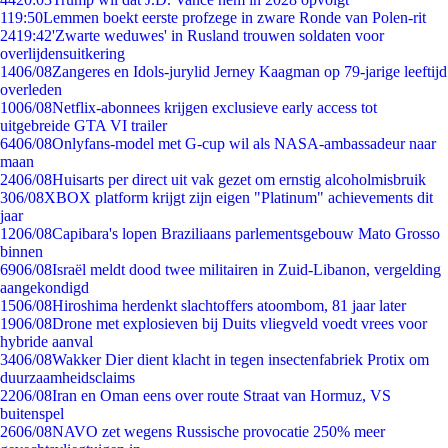
1
19:50
Lemmen boekt eerste profzege in zware Ronde van Polen-rit
24
19:42
'Zwarte weduwes' in Rusland trouwen soldaten voor
overlijdensuitkering
14
06/08
Zangeres en Idols-jurylid Jerney Kaagman op 79-jarige leeftijd
overleden
10
06/08
Netflix-abonnees krijgen exclusieve early access tot
uitgebreide GTA VI trailer
64
06/08
Onlyfans-model met G-cup wil als NASA-ambassadeur naar
maan
24
06/08
Huisarts per direct uit vak gezet om ernstig alcoholmisbruik
3
06/08
XBOX platform krijgt zijn eigen "Platinum" achievements dit
jaar
12
06/08
Capibara's lopen Braziliaans parlementsgebouw Mato Grosso
binnen
69
06/08
Israël meldt dood twee militairen in Zuid-Libanon, vergelding
aangekondigd
15
06/08
Hiroshima herdenkt slachtoffers atoombom, 81 jaar later
19
06/08
Drone met explosieven bij Duits vliegveld voedt vrees voor
hybride aanval
34
06/08
Wakker Dier dient klacht in tegen insectenfabriek Protix om
duurzaamheidsclaims
22
06/08
Iran en Oman eens over route Straat van Hormuz, VS
buitenspel
26
06/08
NAVO zet wegens Russische provocatie 250% meer