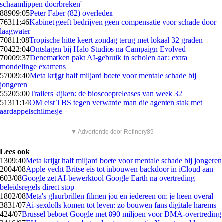
schaamlippen doorbreken'
889
09:05
Peter Faber (82) overleden
763
11:46
Kabinet geeft bedrijven geen compensatie voor schade door
laagwater
708
11:08
Tropische hitte keert zondag terug met lokaal 32 graden
704
22:04
Ontslagen bij Halo Studios na Campaign Evolved
700
09:37
Denemarken pakt AI-gebruik in scholen aan: extra
mondelinge examens
570
09:40
Meta krijgt half miljard boete voor mentale schade bij
jongeren
552
05:00
Trailers kijken: de bioscoopreleases van week 32
513
11:14
OM eist TBS tegen verwarde man die agenten stak met
aardappelschilmesje
▼ Advertentie door Refinery89
Lees ook
13
09:40
Meta krijgt half miljard boete voor mentale schade bij jongeren
20
04/08
Apple vecht Britse eis tot inbouwen backdoor in iCloud aan
6
03/08
Google zet AI-bewerktool Google Earth na overtreding
beleidsregels direct stop
18
02/08
Meta's gluurbrillen filmen jou en iedereen om je heen overal
38
31/07
Ai-sexdolls komen tot leven: zo bouwen fans digitale harems
4
24/07
Brussel beboet Google met 890 miljoen voor DMA-overtreding