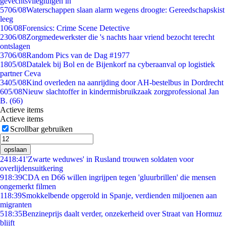
gevechtsvliegtuigen in
57
06/08
Waterschappen slaan alarm wegens droogte: Gereedschapskist
leeg
1
06/08
Forensics: Crime Scene Detective
23
06/08
Zorgmedewerkster die 's nachts haar vriend bezocht terecht
ontslagen
37
06/08
Random Pics van de Dag #1977
18
05/08
Datalek bij Bol en de Bijenkorf na cyberaanval op logistiek
partner Ceva
34
05/08
Kind overleden na aanrijding door AH-bestelbus in Dordrecht
6
05/08
Nieuw slachtoffer in kindermisbruikzaak zorgprofessional Jan
B. (66)
Actieve items
Actieve items
Scrollbar gebruiken
opslaan
24
18:41
'Zwarte weduwes' in Rusland trouwen soldaten voor
overlijdensuitkering
9
18:39
CDA en D66 willen ingrijpen tegen 'gluurbrillen' die mensen
ongemerkt filmen
1
18:39
Smokkelbende opgerold in Spanje, verdienden miljoenen aan
migranten
5
18:35
Benzineprijs daalt verder, onzekerheid over Straat van Hormuz
blijft