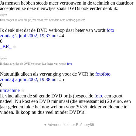
Ja mensen hebben steeds meer vertrouwen in de techniek en daardoor
accepteren ze deze nieuwtjes zoals DVDs ook eerder denk ik.
quote:
Dan mogen ze ook die prijzen voor dvd branders eens omlaag gooien!
Ik denk niet dat de DVD verkoop daar beter van wordt
foto
zondag 2 juni 2002, 19:37 uur
#4
0
_BR_
quote:
Ik denk niet dat de DVD verkoop daar beter van wordt
foto
Natuurlijk alleen als vervanging voor de VCR he
foto
foto
zondag 2 juni 2002, 19:38 uur
#5
0
utmachine
Ik vind alleen de stijgende DVD prijs (bespeelde
foto
, een groot
nadeel. Nu kost een DVD minimaal (die interessant is!) 20 euro, een
jaar geleden lukte het nog wel om voor 30-35 piek er voldoende te
vinden. Ik koop nu dus veel minder DVD\'s!
▼ Advertentie door Refinery89