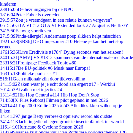
kinderen
238
16:05
De bezuinigingen bij de NPO
18
16:04
Peter Faber is overleden
39
15:57
Zou je vreemdgaan in een relatie kunnen vergeven?
66
15:56
GTA VI #12 GTA VI Extended look 27 Augustus Netflix/YT
34
15:50
Eeuwig voortleven
27
15:39
Pinda-allergie? Andermans poep slikken helpt misschien
192
15:38
[SBS6] De Oranjezomer #10 Helene je kan het niet stop
ermee
176
15:36
[Live Eredivisie #1784] Dying seconds van het seizoen!
240
15:31
[AMV] VS #1312 spammers van de internationale rechtsorde
233
15:21
Frontpage Feedback Topic #60
144
15:17
De EU-politiek #6 Musk naar Europa!
163
15:13
Politieke podcasts #1
5
15:11
Geen miljonair zijn door tijdverspilling
141
15:02
Zaken waar je je echt dood aan ergert #17 - Werklui
70
14:53
Afvallen met injecties #4
131
14:52
Hip Hop Central #114 Hip Hop Don´t Stop!
7
14:50
[X-Files Reboot] Filmen pilot gepland in mei 2026
240
14:41
Top 2000 Editie 2025 #243 Alle dikzakken willen op je
lijken
14
14:13
97-jarige Betty verbreekt opnieuw record als oudste
34
14:11
Klacht ingediend tegen grootste insectenfabriek ter wereld
116
14:10
Hurricane & Cyclone Season 2026
7
14:09
Spaanse kust onder vuur van Portugese oorlogsschepen: 120