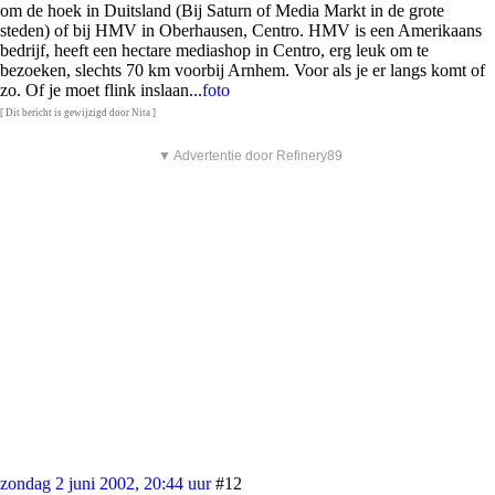
om de hoek in Duitsland (Bij Saturn of Media Markt in de grote
steden) of bij HMV in Oberhausen, Centro. HMV is een Amerikaans
bedrijf, heeft een hectare mediashop in Centro, erg leuk om te
bezoeken, slechts 70 km voorbij Arnhem. Voor als je er langs komt of
zo. Of je moet flink inslaan...
foto
[ Dit bericht is gewijzigd door Nita ]
▼ Advertentie door Refinery89
zondag 2 juni 2002, 20:44 uur
#12