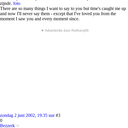
zijnde.
foto
There are so many things I want to say to you but time's caught me up
and now I'll never say them - except that I've loved you from the
moment I saw you and every moment since.
▼ Advertentie door Refinery89
zondag 2 juni 2002, 19:35 uur
#3
0
Bezzerk