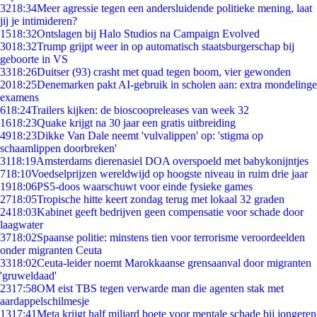
32
18:34
Meer agressie tegen een andersluidende politieke mening, laat
jij je intimideren?
15
18:32
Ontslagen bij Halo Studios na Campaign Evolved
30
18:32
Trump grijpt weer in op automatisch staatsburgerschap bij
geboorte in VS
33
18:26
Duitser (93) crasht met quad tegen boom, vier gewonden
20
18:25
Denemarken pakt AI-gebruik in scholen aan: extra mondelinge
examens
6
18:24
Trailers kijken: de bioscoopreleases van week 32
16
18:23
Quake krijgt na 30 jaar een gratis uitbreiding
49
18:23
Dikke Van Dale neemt 'vulvalippen' op: 'stigma op
schaamlippen doorbreken'
31
18:19
Amsterdams dierenasiel DOA overspoeld met babykonijntjes
7
18:10
Voedselprijzen wereldwijd op hoogste niveau in ruim drie jaar
19
18:06
PS5-doos waarschuwt voor einde fysieke games
27
18:05
Tropische hitte keert zondag terug met lokaal 32 graden
24
18:03
Kabinet geeft bedrijven geen compensatie voor schade door
laagwater
37
18:02
Spaanse politie: minstens tien voor terrorisme veroordeelden
onder migranten Ceuta
33
18:02
Ceuta-leider noemt Marokkaanse grensaanval door migranten
'gruweldaad'
23
17:58
OM eist TBS tegen verwarde man die agenten stak met
aardappelschilmesje
13
17:41
Meta krijgt half miljard boete voor mentale schade bij jongeren