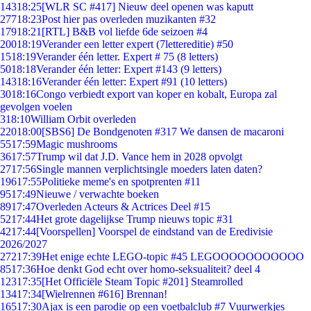
143
18:25
[WLR SC #417] Nieuw deel openen was kaputt
277
18:23
Post hier pas overleden muzikanten #32
179
18:21
[RTL] B&B vol liefde 6de seizoen #4
200
18:19
Verander een letter expert (7lettereditie) #50
15
18:19
Verander één letter. Expert # 75 (8 letters)
50
18:18
Verander één letter: Expert #143 (9 letters)
143
18:16
Verander één letter: Expert #91 (10 letters)
30
18:16
Congo verbiedt export van koper en kobalt, Europa zal
gevolgen voelen
3
18:10
William Orbit overleden
220
18:00
[SBS6] De Bondgenoten #317 We dansen de macaroni
55
17:59
Magic mushrooms
36
17:57
Trump wil dat J.D. Vance hem in 2028 opvolgt
27
17:56
Single mannen verplichtsingle moeders laten daten?
196
17:55
Politieke meme's en spotprenten #11
95
17:49
Nieuwe / verwachte boeken
89
17:47
Overleden Acteurs & Actrices Deel #15
52
17:44
Het grote dagelijkse Trump nieuws topic #31
42
17:44
[Voorspellen] Voorspel de eindstand van de Eredivisie
2026/2027
272
17:39
Het enige echte LEGO-topic #45 LEGOOOOOOOOOOO
85
17:36
Hoe denkt God echt over homo-seksualiteit? deel 4
123
17:35
[Het Officiële Steam Topic #201] Steamrolled
134
17:34
[Wielrennen #616] Brennan!
165
17:30
Ajax is een parodie op een voetbalclub #7 Vuurwerkjes