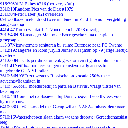
9
16:29
VrijMiBabes #316 (not very sfw!)
33
16:10
Random Pics van de Dag #1979
23
16:04
Peter Faber (82) overleden
69
15:03
Israël meldt dood twee militairen in Zuid-Libanon, vergelding
aangekondigd
44
14:47
Trump wil dat J.D. Vance hem in 2028 opvolgt
29
13:48
NPO-manager Menno de Boer geschorst na dickpic in
groepsapp
1
13:37
Nieuwkomers schitteren bij ruime Europese zege FC Twente
14
12:19
Zangeres en Idols-jurylid Jerney Kaagman op 79-jarige leeftijd
overleden
24
12:00
Huisarts per direct uit vak gezet om ernstig alcoholmisbruik
10
11:41
Netflix-abonnees krijgen exclusieve early access tot
uitgebreide GTA VI trailer
26
10:54
NAVO zet wegens Russische provocatie 250% meer
gevechtsvliegtuigen in
14
10:46
Accell, moederbedrijf Sparta en Batavus, vraagt uitstel van
betaling aan
19
10:44
Drone met explosieven bij Duits vliegveld voedt vrees voor
hybride aanval
64
10:36
Onlyfans-model met G-cup wil als NASA-ambassadeur naar
maan
57
10:16
Waterschappen slaan alarm wegens droogte: Gereedschapskist
leeg
39
09:53
Vinted-foto's van vrouwen massaal gedeeld op seksfora