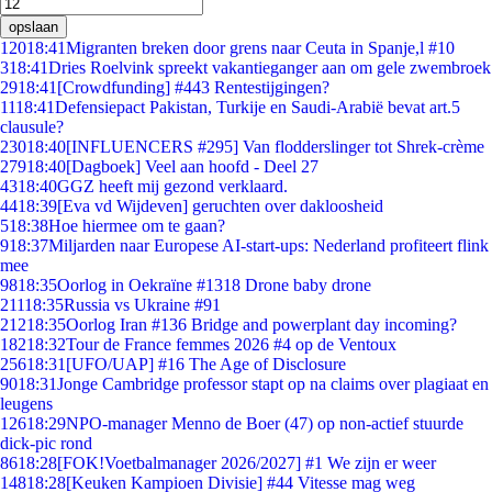
opslaan
120
18:41
Migranten breken door grens naar Ceuta in Spanje,l #10
3
18:41
Dries Roelvink spreekt vakantieganger aan om gele zwembroek
29
18:41
[Crowdfunding] #443 Rentestijgingen?
11
18:41
Defensiepact Pakistan, Turkije en Saudi-Arabië bevat art.5
clausule?
230
18:40
[INFLUENCERS #295] Van flodderslinger tot Shrek-crème
279
18:40
[Dagboek] Veel aan hoofd - Deel 27
43
18:40
GGZ heeft mij gezond verklaard.
44
18:39
[Eva vd Wijdeven] geruchten over dakloosheid
5
18:38
Hoe hiermee om te gaan?
9
18:37
Miljarden naar Europese AI-start-ups: Nederland profiteert flink
mee
98
18:35
Oorlog in Oekraïne #1318 Drone baby drone
211
18:35
Russia vs Ukraine #91
212
18:35
Oorlog Iran #136 Bridge and powerplant day incoming?
182
18:32
Tour de France femmes 2026 #4 op de Ventoux
256
18:31
[UFO/UAP] #16 The Age of Disclosure
90
18:31
Jonge Cambridge professor stapt op na claims over plagiaat en
leugens
126
18:29
NPO-manager Menno de Boer (47) op non-actief stuurde
dick-pic rond
86
18:28
[FOK!Voetbalmanager 2026/2027] #1 We zijn er weer
148
18:28
[Keuken Kampioen Divisie] #44 Vitesse mag weg