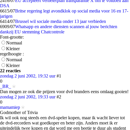
24
16/07
EU accepteert verbeterplan transparantie X om te voldoen aan
DSA
66
15/07
Britse regering legt avondklok op social media voor 16 en 17-
jarigen
64
14/07
Brussel wil sociale media onder 13 jaar verbieden
69
09/07
Whatsapp en andere diensten scannen al jouw berichten
dankzij EU stemming Chatcontrole
Font-grootte:
Normaal
Kleiner
regelhoogte :
Normaal
Kleiner
22 reacties
zondag 2 juni 2002, 19:32 uur
#1
0
_BR_
Dan mogen ze ook die prijzen voor dvd branders eens omlaag gooien!
zondag 2 juni 2002, 19:33 uur
#2
0
mamamiep
Godmother of Trivia
Ik wil ook nog steeds een dvd-speler kopen, maar ik wacht liever tot
de dvd-recorders wat goedkoper en beter zijn. Anders moet ik er
uiteindelijk twee kopen en dat word me een beetje te duur als student