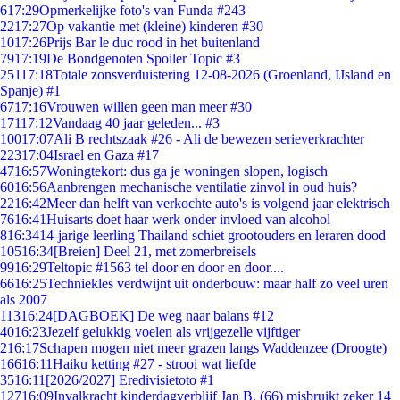
6
17:29
Opmerkelijke foto's van Funda #243
22
17:27
Op vakantie met (kleine) kinderen #30
10
17:26
Prijs Bar le duc rood in het buitenland
79
17:19
De Bondgenoten Spoiler Topic #3
251
17:18
Totale zonsverduistering 12-08-2026 (Groenland, IJsland en
Spanje) #1
67
17:16
Vrouwen willen geen man meer #30
171
17:12
Vandaag 40 jaar geleden... #3
100
17:07
Ali B rechtszaak #26 - Ali de bewezen serieverkrachter
223
17:04
Israel en Gaza #17
47
16:57
Woningtekort: dus ga je woningen slopen, logisch
60
16:56
Aanbrengen mechanische ventilatie zinvol in oud huis?
22
16:42
Meer dan helft van verkochte auto's is volgend jaar elektrisch
76
16:41
Huisarts doet haar werk onder invloed van alcohol
8
16:34
14-jarige leerling Thailand schiet grootouders en leraren dood
105
16:34
[Breien] Deel 21, met zomerbreisels
99
16:29
Teltopic #1563 tel door en door en door....
66
16:25
Techniekles verdwijnt uit onderbouw: maar half zo veel uren
als 2007
113
16:24
[DAGBOEK] De weg naar balans #12
40
16:23
Jezelf gelukkig voelen als vrijgezelle vijftiger
2
16:17
Schapen mogen niet meer grazen langs Waddenzee (Droogte)
166
16:11
Haiku ketting #27 - strooi wat liefde
35
16:11
[2026/2027] Eredivisietoto #1
127
16:09
Invalkracht kinderdagverblijf Jan B. (66) misbruikt zeker 14