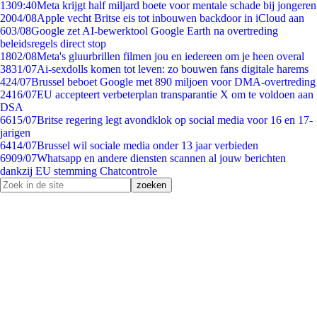
13
09:40
Meta krijgt half miljard boete voor mentale schade bij jongeren
20
04/08
Apple vecht Britse eis tot inbouwen backdoor in iCloud aan
6
03/08
Google zet AI-bewerktool Google Earth na overtreding
beleidsregels direct stop
18
02/08
Meta's gluurbrillen filmen jou en iedereen om je heen overal
38
31/07
Ai-sexdolls komen tot leven: zo bouwen fans digitale harems
4
24/07
Brussel beboet Google met 890 miljoen voor DMA-overtreding
24
16/07
EU accepteert verbeterplan transparantie X om te voldoen aan
DSA
66
15/07
Britse regering legt avondklok op social media voor 16 en 17-
jarigen
64
14/07
Brussel wil sociale media onder 13 jaar verbieden
69
09/07
Whatsapp en andere diensten scannen al jouw berichten
dankzij EU stemming Chatcontrole