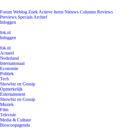
Forum
Weblog
Zoek
Actieve Items
Nieuws
Columns
Reviews
Previews
Specials
Archief
Inloggen
fok.nl
Inloggen
fok.nl
Actueel
Nederland
Internationaal
Economie
Politiek
Tech
Showbiz en Gossip
Opmerkelijk
Entertainment
Showbiz en Gossip
Muziek
Film
Televisie
Media & Cultuur
Bioscoopagenda