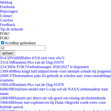
Weblog
Fotoboek
Prijsvragen
Contact
Colofon
Feedback
Tip de redactie
FOK!
FOK!
Scrollbar gebruiken
opslaan
9
14:50
VrijMiBabes #316 (not very sfw!)
33
14:50
Random Pics van de Dag #1979
2
14:30
De FOK!Voetbalmanager 2026/2027 is begonnen
13
09:40
Meta krijgt half miljard boete voor mentale schade bij jongeren
20
09:37
Denemarken pakt AI-gebruik in scholen aan: extra mondelinge
examens
19
00:45
Random Pics van de Dag #1978
64
06/08
Onlyfans-model met G-cup wil als NASA-ambassadeur naar
maan
24
06/08
Huisarts per direct uit vak gezet om ernstig alcoholmisbruik
19
06/08
Drone met explosieven bij Duits vliegveld voedt vrees voor
hybride aanval