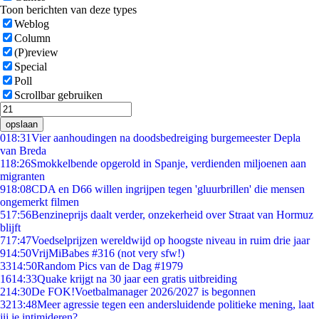
Toon berichten van deze types
Weblog
Column
(P)review
Special
Poll
Scrollbar gebruiken
opslaan
0
18:31
Vier aanhoudingen na doodsbedreiging burgemeester Depla
van Breda
1
18:26
Smokkelbende opgerold in Spanje, verdienden miljoenen aan
migranten
9
18:08
CDA en D66 willen ingrijpen tegen 'gluurbrillen' die mensen
ongemerkt filmen
5
17:56
Benzineprijs daalt verder, onzekerheid over Straat van Hormuz
blijft
7
17:47
Voedselprijzen wereldwijd op hoogste niveau in ruim drie jaar
9
14:50
VrijMiBabes #316 (not very sfw!)
33
14:50
Random Pics van de Dag #1979
16
14:33
Quake krijgt na 30 jaar een gratis uitbreiding
2
14:30
De FOK!Voetbalmanager 2026/2027 is begonnen
32
13:48
Meer agressie tegen een andersluidende politieke mening, laat
jij je intimideren?