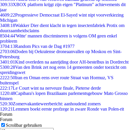
3
09:33
XBOX platform krijgt zijn eigen "Platinum" achievements dit
jaar
46
09:22
Progressieve Democraat El-Sayed wint nipt voorverkiezing
Michigan
34
08:18
Wakker Dier dient klacht in tegen insectenfabriek Protix om
duurzaamheidsclaims
85
04:44
'Witte' mannen discrimineren is volgens OM geen enkel
probleem
37
04:13
Random Pics van de Dag #1977
27
03:06
Doden bij Oekraïense droneaanvallen op Moskou en Sint-
Petersburg
34
01:01
Kind overleden na aanrijding door AH-bestelbus in Dordrecht
53
00:28
Van den Brink zet nog eens 14 gemeenten onder toezicht om
spreidingswet
22
22:50
Iran en Oman eens over route Straat van Hormuz, VS
buitenspel
2
22:17
Le Court wint na nerveuze finale, Pieterse derde
12
20:48
Capibara's lopen Braziliaans parlementsgebouw Mato Grosso
binnen
5
20:30
Zomervakantieweerbericht: aanhoudend zomers
1
20:21
Lemmen boekt eerste profzege in zware Ronde van Polen-rit
Forum
Forum
Scrollbar gebruiken