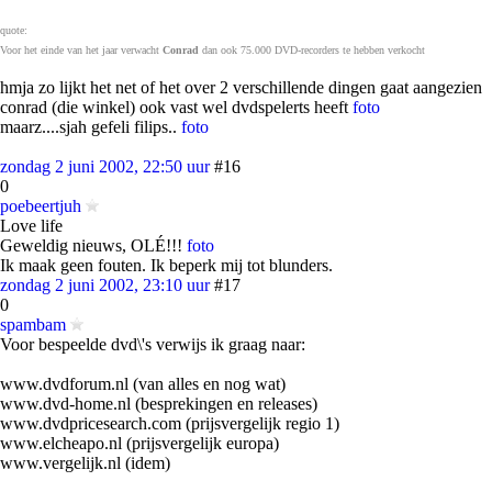
quote:
Voor het einde van het jaar verwacht
Conrad
dan ook 75.000 DVD-recorders te hebben verkocht
hmja zo lijkt het net of het over 2 verschillende dingen gaat aangezien
conrad (die winkel) ook vast wel dvdspelerts heeft
foto
maarz....sjah gefeli filips..
foto
zondag 2 juni 2002, 22:50 uur
#16
0
poebeertjuh
Love life
Geweldig nieuws, OLÉ!!!
foto
Ik maak geen fouten. Ik beperk mij tot blunders.
zondag 2 juni 2002, 23:10 uur
#17
0
spambam
Voor bespeelde dvd\'s verwijs ik graag naar:
www.dvdforum.nl (van alles en nog wat)
www.dvd-home.nl (besprekingen en releases)
www.dvdpricesearch.com (prijsvergelijk regio 1)
www.elcheapo.nl (prijsvergelijk europa)
www.vergelijk.nl (idem)