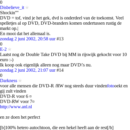
0
Disbelieve_it
Shockin''''
DVD = tof, vind je het gek, dvd is onderdeel van de toekomst. Veel
spelletjes al op DVD, DVD-branders komen ondertussen rustig de
markt op.|
En mooi dat het allemaal is.
zondag 2 juni 2002, 20:58 uur
#13
0
E-2
Laatst nog de Double Take DVD bij MM in rijswijk gekocht voor 10
euro :-)
Ik koop ook eigenlijk alleen nog maar DVD\'s nu.
zondag 2 juni 2002, 21:07 uur
#14
0
Darkness
voor alle mensen die DVD-R /RW nog steeds duur vinden
foto
oekt en
gij zult vinden
DVD-R voor 6 ¤
DVD-RW voor 7¤
http://www.anl.nl
en ze doen het perfect
[b]100% hetero autochtoon, die een hekel heeft aan de rest[/b]