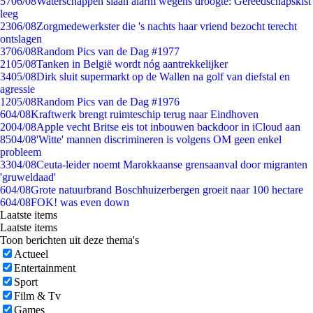
57
06/08
Waterschappen slaan alarm wegens droogte: Gereedschapskist
leeg
23
06/08
Zorgmedewerkster die 's nachts haar vriend bezocht terecht
ontslagen
37
06/08
Random Pics van de Dag #1977
21
05/08
Tanken in België wordt nóg aantrekkelijker
34
05/08
Dirk sluit supermarkt op de Wallen na golf van diefstal en
agressie
12
05/08
Random Pics van de Dag #1976
6
04/08
Kraftwerk brengt ruimteschip terug naar Eindhoven
20
04/08
Apple vecht Britse eis tot inbouwen backdoor in iCloud aan
85
04/08
'Witte' mannen discrimineren is volgens OM geen enkel
probleem
33
04/08
Ceuta-leider noemt Marokkaanse grensaanval door migranten
'gruweldaad'
6
04/08
Grote natuurbrand Boschhuizerbergen groeit naar 100 hectare
6
04/08
FOK! was even down
Laatste items
Laatste items
Toon berichten uit deze thema's
Actueel
Entertainment
Sport
Film & Tv
Games