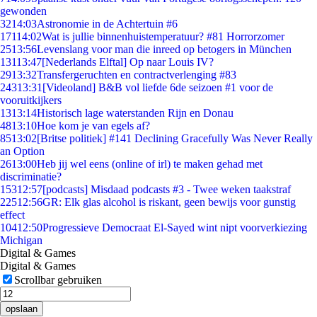
gewonden
32
14:03
Astronomie in de Achtertuin #6
171
14:02
Wat is jullie binnenhuistemperatuur? #81 Horrorzomer
25
13:56
Levenslang voor man die inreed op betogers in München
131
13:47
[Nederlands Elftal] Op naar Louis IV?
29
13:32
Transfergeruchten en contractverlenging #83
243
13:31
[Videoland] B&B vol liefde 6de seizoen #1 voor de
vooruitkijkers
13
13:14
Historisch lage waterstanden Rijn en Donau
48
13:10
Hoe kom je van egels af?
85
13:02
[Britse politiek] #141 Declining Gracefully Was Never Really
an Option
26
13:00
Heb jij wel eens (online of irl) te maken gehad met
discriminatie?
153
12:57
[podcasts] Misdaad podcasts #3 - Twee weken taakstraf
225
12:56
GR: Elk glas alcohol is riskant, geen bewijs voor gunstig
effect
104
12:50
Progressieve Democraat El-Sayed wint nipt voorverkiezing
Michigan
Digital & Games
Digital & Games
Scrollbar gebruiken
opslaan