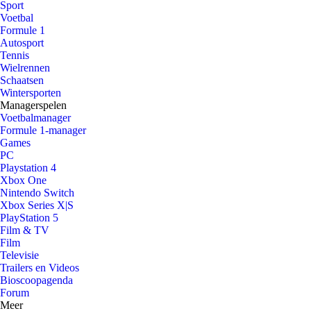
Sport
Voetbal
Formule 1
Autosport
Tennis
Wielrennen
Schaatsen
Wintersporten
Managerspelen
Voetbalmanager
Formule 1-manager
Games
PC
Playstation 4
Xbox One
Nintendo Switch
Xbox Series X|S
PlayStation 5
Film & TV
Film
Televisie
Trailers en Videos
Bioscoopagenda
Forum
Meer