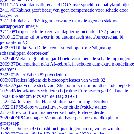
31
11:52
Amsterdams dierenasiel DOA overspoeld met babykonijntjes
24
11:46
Kabinet geeft bedrijven geen compensatie voor schade door
laagwater
23
11:14
OM eist TBS tegen verwarde man die agenten stak met
aardappelschilmesje
27
11:08
Tropische hitte keert zondag terug met lokaal 32 graden
30
10:12
Trump grijpt weer in op automatisch staatsburgerschap bij
geboorte in VS
49
09:51
Dikke Van Dale neemt 'vulvalippen' op: 'stigma op
schaamlippen doorbreken'
13
09:40
Meta krijgt half miljard boete voor mentale schade bij jongeren
20
09:37
Denemarken pakt AI-gebruik in scholen aan: extra mondelinge
examens
23
09:05
Peter Faber (82) overleden
6
05:00
Trailers kijken: de bioscoopreleases van week 32
0
03:37
Ajax veel te sterk voor Shelbourne, maar houdt schade beperkt
1
02:34
Nieuwkomers schitteren bij ruime Europese zege FC Twente
19
00:45
Random Pics van de Dag #1978
15
22:04
Ontslagen bij Halo Studios na Campaign Evolved
19
22:01
PS5-doos waarschuwt voor einde fysieke games
2
21:03
Le Court wint na nerveuze finale, Pieterse derde
29
20:40
NPO-manager Menno de Boer geschorst na dickpic in
groepsapp
33
20:11
Duitser (93) crasht met quad tegen boom, vier gewonden
44
20:03
Trump wil dat J.D. Vance hem in 2028 opvolgt