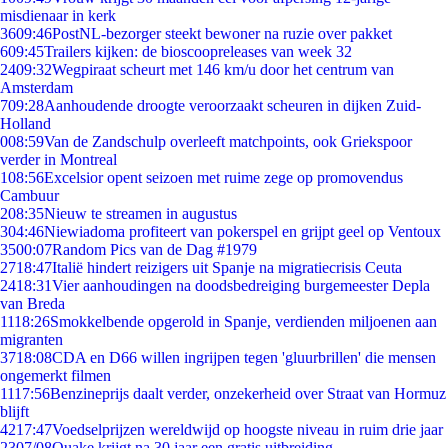
misdienaar in kerk
36
09:46
PostNL-bezorger steekt bewoner na ruzie over pakket
6
09:45
Trailers kijken: de bioscoopreleases van week 32
24
09:32
Wegpiraat scheurt met 146 km/u door het centrum van
Amsterdam
7
09:28
Aanhoudende droogte veroorzaakt scheuren in dijken Zuid-
Holland
0
08:59
Van de Zandschulp overleeft matchpoints, ook Griekspoor
verder in Montreal
1
08:56
Excelsior opent seizoen met ruime zege op promovendus
Cambuur
2
08:35
Nieuw te streamen in augustus
3
04:46
Niewiadoma profiteert van pokerspel en grijpt geel op Ventoux
35
00:07
Random Pics van de Dag #1979
27
18:47
Italië hindert reizigers uit Spanje na migratiecrisis Ceuta
24
18:31
Vier aanhoudingen na doodsbedreiging burgemeester Depla
van Breda
11
18:26
Smokkelbende opgerold in Spanje, verdienden miljoenen aan
migranten
37
18:08
CDA en D66 willen ingrijpen tegen 'gluurbrillen' die mensen
ongemerkt filmen
11
17:56
Benzineprijs daalt verder, onzekerheid over Straat van Hormuz
blijft
42
17:47
Voedselprijzen wereldwijd op hoogste niveau in ruim drie jaar
23
07/08
Quake krijgt na 30 jaar een gratis uitbreiding