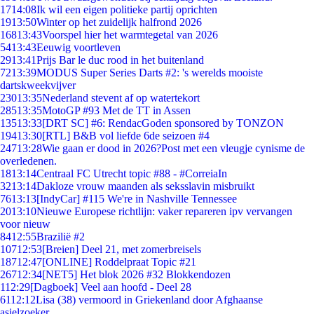
17
14:08
Ik wil een eigen politieke partij oprichten
19
13:50
Winter op het zuidelijk halfrond 2026
168
13:43
Voorspel hier het warmtegetal van 2026
54
13:43
Eeuwig voortleven
29
13:41
Prijs Bar le duc rood in het buitenland
72
13:39
MODUS Super Series Darts #2: 's werelds mooiste
dartskweekvijver
230
13:35
Nederland stevent af op watertekort
285
13:35
MotoGP #93 Met de TT in Assen
135
13:33
[DRT SC] #6: RendacGoden sponsored by TONZON
194
13:30
[RTL] B&B vol liefde 6de seizoen #4
247
13:28
Wie gaan er dood in 2026?Post met een vleugje cynisme de
overledenen.
18
13:14
Centraal FC Utrecht topic #88 - #CorreiaIn
32
13:14
Dakloze vrouw maanden als seksslavin misbruikt
76
13:13
[IndyCar] #115 We're in Nashville Tennessee
20
13:10
Nieuwe Europese richtlijn: vaker repareren ipv vervangen
voor nieuw
84
12:55
Brazilië #2
107
12:53
[Breien] Deel 21, met zomerbreisels
187
12:47
[ONLINE] Roddelpraat Topic #21
267
12:34
[NET5] Het blok 2026 #32 Blokkendozen
1
12:29
[Dagboek] Veel aan hoofd - Deel 28
61
12:12
Lisa (38) vermoord in Griekenland door Afghaanse
asielzoeker