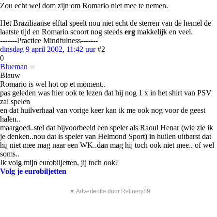
Zou echt wel dom zijn om Romario niet mee te nemen.
Het Braziliaanse elftal speelt nou niet echt de sterren van de hemel de
laatste tijd en Romario scoort nog steeds
erg
makkelijk en veel.
-------Practice Mindfulness-------
dinsdag 9 april 2002, 11:42 uur
#2
0
Blueman
Blauw
Romario is wel hot op et moment..
pas geleden was hier ook te lezen dat hij nog 1 x in het shirt van PSV
zal spelen
en dat huilverhaal van vorige keer kan ik me ook nog voor de geest
halen..
maargoed..stel dat bijvoorbeeld een speler als Raoul Henar (wie zie ik
je denken..nou dat is speler van Helmond Sport) in huilen uitbarst dat
hij niet mee mag naar een WK..dan mag hij toch ook niet mee.. of wel
soms..
Ik volg mijn eurobiljetten, jij toch ook?
Volg je eurobiljetten
▼ Advertentie door Refinery89