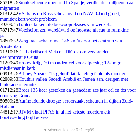
857
18:26
Smokkelbende opgerold in Spanje, verdienden miljoenen aan
migranten
813
12:42
VS: kans op Russische aanval op NAVO-land groeit,
munitietekort wordt probleem
797
09:45
Trailers kijken: de bioscoopreleases van week 32
787
17:47
Voedselprijzen wereldwijd op hoogste niveau in ruim drie
jaar
786
09:32
Wegpiraat scheurt met 146 km/u door het centrum van
Amsterdam
713
10:16
EU bekritiseert Meta en TikTok om verspreiden
desinformatie Ceuta
712
09:49
Vrouw krijgt 30 maanden cel voor afpersing 12-jarige
misdienaar in kerk
669
13:26
Britney Spears: "Ik geloof dat ik heb gefaald als moeder"
628
09:53
Houthi's vallen Saoedi-Arabië en Jemen aan, dreigen met
blokkade olieroute
617
12:28
Broer 135 keer gestoken en gesneden: zes jaar cel en tbs voor
doodslag Gouda
505
09:28
Aanhoudende droogte veroorzaakt scheuren in dijken Zuid-
Holland
448
12:17
RIVM vindt PFAS in al het geteste moedermelk,
borstvoeding blijft advies
▼ Advertentie door Refinery89