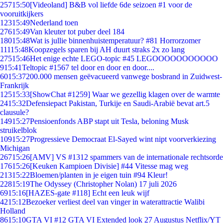
257
15:50
[Videoland] B&B vol liefde 6de seizoen #1 voor de
vooruitkijkers
123
15:49
Nederland toen
276
15:49
Van kleuter tot puber deel 184
180
15:48
Wat is jullie binnenhuistemperatuur? #81 Horrorzomer
111
15:48
Koopzegels sparen bij AH duurt straks 2x zo lang
275
15:46
Het enige echte LEGO-topic #45 LEGOOOOOOOOOOO
9
15:41
Teltopic #1567 tel door en door en door....
60
15:37
200.000 mensen geëvacueerd vanwege bosbrand in Zuidwest-
Frankrijk
125
15:33
[ShowChat #1259] Waar we gezellig klagen over de warmte
24
15:32
Defensiepact Pakistan, Turkije en Saudi-Arabië bevat art.5
clausule?
149
15:27
Pensioenfonds ABP stapt uit Tesla, beloning Musk
struikelblok
109
15:27
Progressieve Democraat El-Sayed wint nipt voorverkiezing
Michigan
267
15:26
[AMV] VS #1312 spammers van de internationale rechtsorde
176
15:26
[Keuken Kampioen Divisie] #44 Vitesse mag weg
213
15:22
Bloemen/planten in je eigen tuin #94 Kleur!
228
15:19
The Odyssey (Christopher Nolan) 17 juli 2026
69
15:16
[HAZES-gate #118] Echt een leuk wijf
42
15:12
Bezoeker verliest deel van vinger in waterattractie Walibi
Holland
86
15:10
GTA VI #12 GTA VI Extended look 27 Augustus Netflix/YT