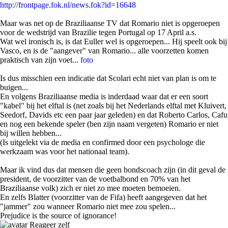
http://frontpage.fok.nl/news.fok?id=16648
Maar was net op de Braziliaanse TV dat Romario niet is opgeroepen
voor de wedstrijd van Brazilie tegen Portugal op 17 April a.s.
Wat wel ironisch is, is dat Euller wel is opgeroepen... Hij speelt ook bij
Vasco, en is de "aangever" van Romario... alle voorzetten komen
praktisch van zijn voet...
foto
Is dus misschien een indicatie dat Scolari echt niet van plan is om te
buigen...
En volgens Braziliaanse media is inderdaad waar dat er een soort
"kabel" bij het elftal is (net zoals bij het Nederlands elftal met Kluivert,
Seedorf, Davids etc een paar jaar geleden) en dat Roberto Carlos, Cafu
en nog een bekende speler (ben zijn naam vergeten) Romario er niet
bij willen hebben...
(Is uitgelekt via de media en confirmed door een psychologe die
werkzaam was voor het nationaal team).
Maar ik vind dus dat mensen die geen bondscoach zijn (in dit geval de
president, de voorzitter van de voetbalbond en 70% van het
Braziliaanse volk) zich er niet zo mee moeten bemoeien.
En zelfs Blatter (voorzitter van de Fifa) heeft aangegeven dat het
"jammer" zou wanneer Romario niet mee zou spelen...
Prejudice is the source of ignorance!
Reageer zelf