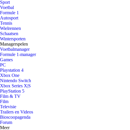
Sport
Voetbal
Formule 1
Autosport
Tennis
Wielrennen
Schaatsen
Wintersporten
Managerspelen
Voetbalmanager
Formule 1-manager
Games
PC
Playstation 4
Xbox One
Nintendo Switch
Xbox Series X|S
PlayStation 5
Film & TV
Film
Televisie
Trailers en Videos
Bioscoopagenda
Forum
Meer