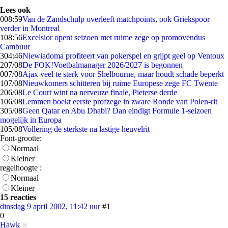
Lees ook
0
08:59
Van de Zandschulp overleeft matchpoints, ook Griekspoor
verder in Montreal
1
08:56
Excelsior opent seizoen met ruime zege op promovendus
Cambuur
3
04:46
Niewiadoma profiteert van pokerspel en grijpt geel op Ventoux
2
07/08
De FOK!Voetbalmanager 2026/2027 is begonnen
0
07/08
Ajax veel te sterk voor Shelbourne, maar houdt schade beperkt
1
07/08
Nieuwkomers schitteren bij ruime Europese zege FC Twente
2
06/08
Le Court wint na nerveuze finale, Pieterse derde
1
06/08
Lemmen boekt eerste profzege in zware Ronde van Polen-rit
3
05/08
Geen Qatar en Abu Dhabi? Dan eindigt Formule 1-seizoen
mogelijk in Europa
1
05/08
Vollering de sterkste na lastige heuvelrit
Font-grootte:
Normaal
Kleiner
regelhoogte :
Normaal
Kleiner
15 reacties
dinsdag 9 april 2002, 11:42 uur
#1
0
Hawk