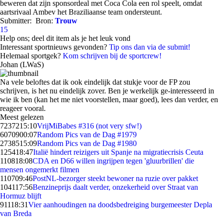
beweren dat zijn sponsordeal met Coca Cola een rol speelt, omdat
aartsrivaal Ambev het Braziliaanse team ondersteunt.
Submitter:
Bron:
Trouw
15
Help ons; deel dit item als je het leuk vond
Interessant sportnieuws gevonden?
Tip ons dan via de submit!
Helemaal sportgek?
Kom schrijven bij de sportcrew!
Johan (LWaS)
Na vele beloftes dat ik ook eindelijk dat stukje voor de FP zou
schrijven, is het nu eindelijk zover. Ben je werkelijk ge-interesseerd in
wie ik ben (kan het me niet voorstellen, maar goed), lees dan verder, en
reageer vooral.
Meest gelezen
72372
15:10
VrijMiBabes #316 (not very sfw!)
60709
00:07
Random Pics van de Dag #1979
27385
15:09
Random Pics van de Dag #1980
1254
18:47
Italië hindert reizigers uit Spanje na migratiecrisis Ceuta
1108
18:08
CDA en D66 willen ingrijpen tegen 'gluurbrillen' die
mensen ongemerkt filmen
1107
09:46
PostNL-bezorger steekt bewoner na ruzie over pakket
1041
17:56
Benzineprijs daalt verder, onzekerheid over Straat van
Hormuz blijft
911
18:31
Vier aanhoudingen na doodsbedreiging burgemeester Depla
van Breda