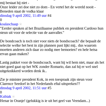
mij bestaat hij niet -
Onze leider zei doe niet zo dom - En vertel het de wereld nooit -
Beneden staat de vodka klaar
dinsdag 9 april 2002, 11:49 uur
#4
0
koalaschaap
"Eerder spraken al het Braziliaanse publiek en president Cardoso hun
steun uit voor de selectie van de aanvaller."
De bondcoach is toch niet voor niets de bondscoach? die bepaalt de
selectie welke het best in zijn plannen past lijkt mij.. dus waarom
moetten anderen zich daar zo nodig mee bemoeien? en hele heisa
ervan gaan maken?
Lastig pakket voor de bondscoach, want hij wil hem niet, maar als het
niet goed gaat op het WK zonder Romario, dan zal hij er wel snel
uitgeknikkerd worden denk ik..
Zie je minister president Kok, in een toespraak zijn steun voor
Clarence Seedorf in het Nederlands eftal uitspreken??
dinsdag 9 april 2002, 11:51 uur
#5
0
Kubiak
Henar in Oranje! (gelukkig is ie uit het geel van Veendam...)