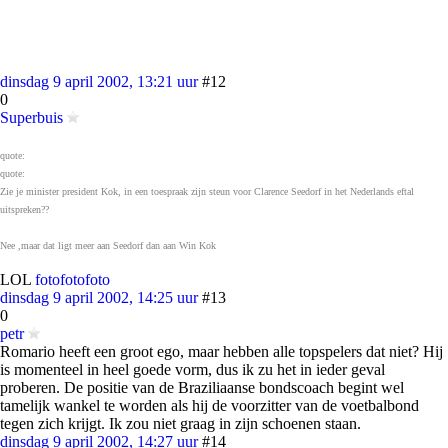
dinsdag 9 april 2002, 13:21 uur
#12
0
Superbuis
quote:
quote:
Zie je minister president Kok, in een toespraak zijn steun voor Clarence Seedorf in het Nederlands eftal
uitspreken??
Nee ,maar dat ligt meer aan Seedorf dan aan Win Kok
LOL
foto
foto
foto
dinsdag 9 april 2002, 14:25 uur
#13
0
petr
Romario heeft een groot ego, maar hebben alle topspelers dat niet? Hij
is momenteel in heel goede vorm, dus ik zu het in ieder geval
proberen. De positie van de Braziliaanse bondscoach begint wel
tamelijk wankel te worden als hij de voorzitter van de voetbalbond
tegen zich krijgt. Ik zou niet graag in zijn schoenen staan.
dinsdag 9 april 2002, 14:27 uur
#14