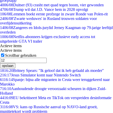
groepsapp
40
06/08
Duitser (93) crasht met quad tegen boom, vier gewonden
47
06/08
Trump wil dat J.D. Vance hem in 2028 opvolgt
1
06/08
Lemmen boekt eerste profzege in zware Ronde van Polen-rit
24
06/08
'Zwarte weduwes' in Rusland trouwen soldaten voor
overlijdensuitkering
14
06/08
Zangeres en Idols-jurylid Jerney Kaagman op 79-jarige leeftijd
overleden
10
06/08
Netflix-abonnees krijgen exclusieve early access tot
uitgebreide GTA VI trailer
Actieve items
Actieve items
Scrollbar gebruiken
opslaan
18
16:20
Britney Spears: "Ik geloof dat ik heb gefaald als moeder"
2
16:17
Jesus Simulator komt naar Nintendo Switch
61
16:14
Spanje: bijna alle migranten in Ceuta weer teruggekeerd naar
Marokko
7
16:10
Aanhoudende droogte veroorzaakt scheuren in dijken Zuid-
Holland
44
16:09
EU bekritiseert Meta en TikTok om verspreiden desinformatie
Ceuta
31
16:08
VS: kans op Russische aanval op NAVO-land groeit,
munitietekort wordt probleem