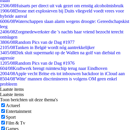
maan
25
06/08
Huisarts per direct uit vak gezet om ernstig alcoholmisbruik
19
06/08
Drone met explosieven bij Duits vliegveld voedt vrees voor
hybride aanval
60
06/08
Waterschappen slaan alarm wegens droogte: Gereedschapskist
leeg
24
06/08
Zorgmedewerkster die 's nachts haar vriend bezocht terecht
ontslagen
38
06/08
Random Pics van de Dag #1977
21
05/08
Tanken in België wordt nóg aantrekkelijker
34
05/08
Dirk sluit supermarkt op de Wallen na golf van diefstal en
agressie
12
05/08
Random Pics van de Dag #1976
6
04/08
Kraftwerk brengt ruimteschip terug naar Eindhoven
20
04/08
Apple vecht Britse eis tot inbouwen backdoor in iCloud aan
85
04/08
'Witte' mannen discrimineren is volgens OM geen enkel
probleem
Laatste items
Laatste items
Toon berichten uit deze thema's
Actueel
Entertainment
Sport
Film & Tv
Games