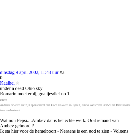
dinsdag 9 april 2002, 11:43 uur
#3
0
Kaalhei
under a dead Ohio sky
Romario moet erbij, goaltjesdief no.1
quote:
Anderen beweren dat zijn sponsordeal met Coca Cola een rol speelt, omdat aartsrivaal
Ambev
het Braziliaanse
team ondersteunt
Wat nou Pepsi....Ambev dat is het echte werk. Ooit iemand van
Ambev gehoord ?
Ik sta hier voor de hemelpoort - Nergens is een god te zien - Volgens