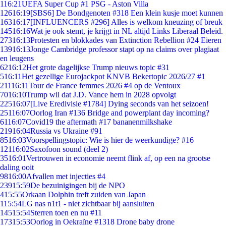
1
16:21
UEFA Super Cup #1 PSG - Aston Villa
126
16:19
[SBS6] De Bondgenoten #318 Een klein kusje moet kunnen
163
16:17
[INFLUENCERS #296] Alles is welkom kneuzing of breuk
145
16:16
Wat je ook stemt, je krijgt in NL altijd Links Liberaal Beleid.
273
16:13
Protesten en blokkades van Extinction Rebellion #24 Eieren
139
16:13
Jonge Cambridge professor stapt op na claims over plagiaat
en leugens
62
16:12
Het grote dagelijkse Trump nieuws topic #31
5
16:11
Het gezellige Eurojackpot KNVB Bekertopic 2026/27 #1
211
16:11
Tour de France femmes 2026 #4 op de Ventoux
70
16:10
Trump wil dat J.D. Vance hem in 2028 opvolgt
225
16:07
[Live Eredivisie #1784] Dying seconds van het seizoen!
251
16:07
Oorlog Iran #136 Bridge and powerplant day incoming?
61
16:07
Covid19 the aftermath #17 bananenmilkshake
219
16:04
Russia vs Ukraine #91
85
16:03
Voorspellingstopic: Wie is hier de weerkundige? #16
121
16:02
Saxofoon sound (deel 2)
35
16:01
Vertrouwen in economie neemt flink af, op een na grootse
daling ooit
98
16:00
Afvallen met injecties #4
239
15:59
De bezuinigingen bij de NPO
4
15:55
Orkaan Dolphin treft zuiden van Japan
1
15:54
LG nas n1t1 - niet zichtbaar bij aansluiten
145
15:54
Sterren toen en nu #11
173
15:53
Oorlog in Oekraïne #1318 Drone baby drone