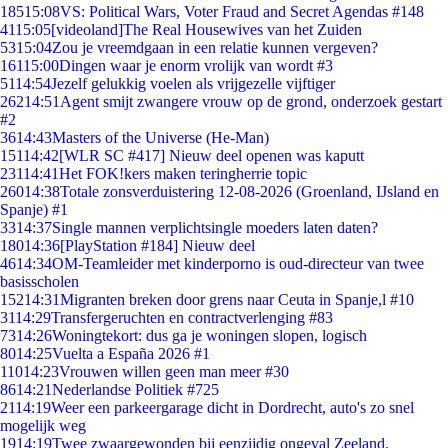
185
15:08
VS: Political Wars, Voter Fraud and Secret Agendas #148
41
15:05
[videoland]The Real Housewives van het Zuiden
53
15:04
Zou je vreemdgaan in een relatie kunnen vergeven?
161
15:00
Dingen waar je enorm vrolijk van wordt #3
51
14:54
Jezelf gelukkig voelen als vrijgezelle vijftiger
262
14:51
Agent smijt zwangere vrouw op de grond, onderzoek gestart
#2
36
14:43
Masters of the Universe (He-Man)
151
14:42
[WLR SC #417] Nieuw deel openen was kaputt
231
14:41
Het FOK!kers maken teringherrie topic
260
14:38
Totale zonsverduistering 12-08-2026 (Groenland, IJsland en
Spanje) #1
33
14:37
Single mannen verplichtsingle moeders laten daten?
180
14:36
[PlayStation #184] Nieuw deel
46
14:34
OM-Teamleider met kinderporno is oud-directeur van twee
basisscholen
152
14:31
Migranten breken door grens naar Ceuta in Spanje,l #10
31
14:29
Transfergeruchten en contractverlenging #83
73
14:26
Woningtekort: dus ga je woningen slopen, logisch
80
14:25
Vuelta a España 2026 #1
110
14:23
Vrouwen willen geen man meer #30
86
14:21
Nederlandse Politiek #725
21
14:19
Weer een parkeergarage dicht in Dordrecht, auto's zo snel
mogelijk weg
19
14:19
Twee zwaargewonden bij eenzijdig ongeval Zeeland.