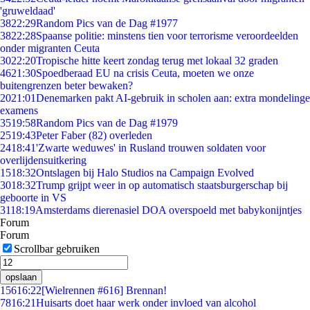
'gruweldaad'
38
22:29
Random Pics van de Dag #1977
38
22:28
Spaanse politie: minstens tien voor terrorisme veroordeelden
onder migranten Ceuta
30
22:20
Tropische hitte keert zondag terug met lokaal 32 graden
46
21:30
Spoedberaad EU na crisis Ceuta, moeten we onze
buitengrenzen beter bewaken?
20
21:01
Denemarken pakt AI-gebruik in scholen aan: extra mondelinge
examens
35
19:58
Random Pics van de Dag #1979
25
19:43
Peter Faber (82) overleden
24
18:41
'Zwarte weduwes' in Rusland trouwen soldaten voor
overlijdensuitkering
15
18:32
Ontslagen bij Halo Studios na Campaign Evolved
30
18:32
Trump grijpt weer in op automatisch staatsburgerschap bij
geboorte in VS
31
18:19
Amsterdams dierenasiel DOA overspoeld met babykonijntjes
Forum
Forum
Scrollbar gebruiken
opslaan
156
16:22
[Wielrennen #616] Brennan!
78
16:21
Huisarts doet haar werk onder invloed van alcohol