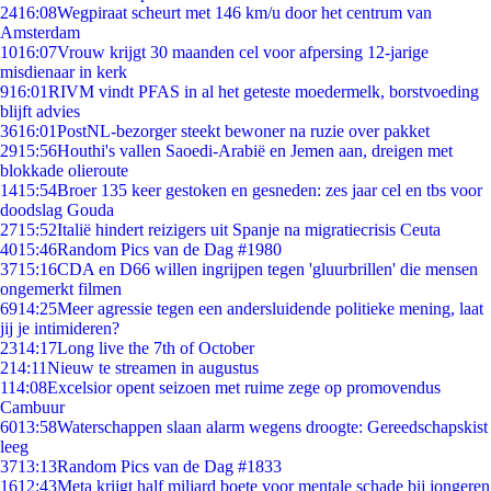
24
16:08
Wegpiraat scheurt met 146 km/u door het centrum van
Amsterdam
10
16:07
Vrouw krijgt 30 maanden cel voor afpersing 12-jarige
misdienaar in kerk
9
16:01
RIVM vindt PFAS in al het geteste moedermelk, borstvoeding
blijft advies
36
16:01
PostNL-bezorger steekt bewoner na ruzie over pakket
29
15:56
Houthi's vallen Saoedi-Arabië en Jemen aan, dreigen met
blokkade olieroute
14
15:54
Broer 135 keer gestoken en gesneden: zes jaar cel en tbs voor
doodslag Gouda
27
15:52
Italië hindert reizigers uit Spanje na migratiecrisis Ceuta
40
15:46
Random Pics van de Dag #1980
37
15:16
CDA en D66 willen ingrijpen tegen 'gluurbrillen' die mensen
ongemerkt filmen
69
14:25
Meer agressie tegen een andersluidende politieke mening, laat
jij je intimideren?
23
14:17
Long live the 7th of October
2
14:11
Nieuw te streamen in augustus
1
14:08
Excelsior opent seizoen met ruime zege op promovendus
Cambuur
60
13:58
Waterschappen slaan alarm wegens droogte: Gereedschapskist
leeg
37
13:13
Random Pics van de Dag #1833
16
12:43
Meta krijgt half miljard boete voor mentale schade bij jongeren