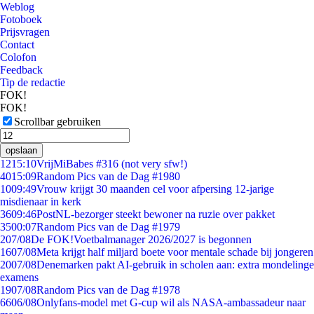
Weblog
Fotoboek
Prijsvragen
Contact
Colofon
Feedback
Tip de redactie
FOK!
FOK!
Scrollbar gebruiken
opslaan
12
15:10
VrijMiBabes #316 (not very sfw!)
40
15:09
Random Pics van de Dag #1980
10
09:49
Vrouw krijgt 30 maanden cel voor afpersing 12-jarige
misdienaar in kerk
36
09:46
PostNL-bezorger steekt bewoner na ruzie over pakket
35
00:07
Random Pics van de Dag #1979
2
07/08
De FOK!Voetbalmanager 2026/2027 is begonnen
16
07/08
Meta krijgt half miljard boete voor mentale schade bij jongeren
20
07/08
Denemarken pakt AI-gebruik in scholen aan: extra mondelinge
examens
19
07/08
Random Pics van de Dag #1978
66
06/08
Onlyfans-model met G-cup wil als NASA-ambassadeur naar