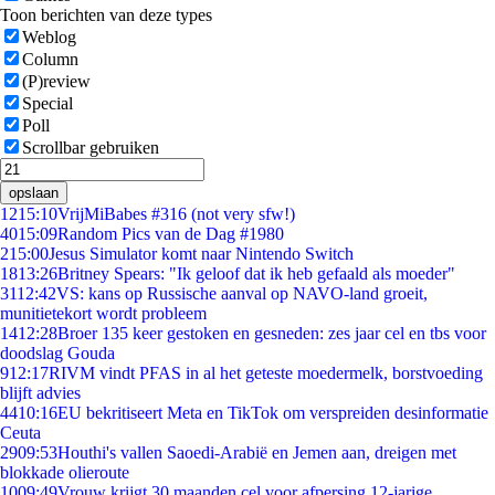
Toon berichten van deze types
Weblog
Column
(P)review
Special
Poll
Scrollbar gebruiken
opslaan
12
15:10
VrijMiBabes #316 (not very sfw!)
40
15:09
Random Pics van de Dag #1980
2
15:00
Jesus Simulator komt naar Nintendo Switch
18
13:26
Britney Spears: "Ik geloof dat ik heb gefaald als moeder"
31
12:42
VS: kans op Russische aanval op NAVO-land groeit,
munitietekort wordt probleem
14
12:28
Broer 135 keer gestoken en gesneden: zes jaar cel en tbs voor
doodslag Gouda
9
12:17
RIVM vindt PFAS in al het geteste moedermelk, borstvoeding
blijft advies
44
10:16
EU bekritiseert Meta en TikTok om verspreiden desinformatie
Ceuta
29
09:53
Houthi's vallen Saoedi-Arabië en Jemen aan, dreigen met
blokkade olieroute
10
09:49
Vrouw krijgt 30 maanden cel voor afpersing 12-jarige