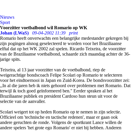
Nieuws
Sport
Voorzitter voetbalbond wil Romario op WK
Johan (LWaS)
09-04-2002 11:39
print
Romario heeft onverwachts een belangrijke medestander gekregen bij
zijn pogingen alsnog geselecteerd te worden voor het Braziliaanse
elftal dat op het WK 2002 zal spelen. Ricardo Teixeira, de voorzitter
van de Braziliaanse voetbalbond, schaarde zich maandag achter de 36-
jarige spits.
Teixeira, al 13 jaar voorzitter van de voetbalbond, riep de
weigerachtige bondscoach Felipe Scolari op Romario te selecteren
voor het eindtoernooi in Japan en Zuid-Korea. De bondsvoorzitter zei:
,,In al die jaren heb ik niets gehoord over problemen met Romario. Dat
terwijl ik toch goed geïnformeerd ben.'' Eerder spraken al het
Braziliaanse publiek en president Cardoso hun steun uit voor de
selectie van de aanvaller.
Scolari weigert tot op heden Romario op te nemen in zijn selectie.
Officieel om 'technische en tactische redenen', maar er gaan ook
andere geruchten de ronde. Volgens de sportkrant Lance willen de
andere spelers 'het grote ego Romario' er niet bij hebben. Anderen