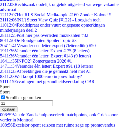
21
12:08
Rechtszaak dodelijk ongeluk uitgesteld vanwege vakantie
advocaat
121
12:07
Het RLS Social Media-topic #160 Zonder Kolonel!!
211
12:06
[NL] Street View Quiz [#122] - Loogisch toch
110
12:04
Roddelpraat onder vuur: ongepaste opmerkingen
minderjarigen deel 2
281
11:55
Post hier pas overleden muzikanten #32
80
11:50
De Bondgenoten Spoiler Topic #3
204
11:41
Verander een letter expert (7lettereditie) #50
19
11:36
Verander één letter. Expert # 75 (8 letters)
54
11:36
Verander één letter: Expert #143 (9 letters)
164
11:35
[NPO2] Zomergasten 2026 #1
147
11:34
Verander één letter: Expert #91 (10 letters)
251
11:33
Afbeeldingen die je gemaakt hebt met AI
83
11:23
Wat koopt 1000 euro in jouw hobby?
51
11:15
Ervaringen met gezondheidsverklaring CBR
Sport
Sport
Scrollbar gebruiken
opslaan
0
08:59
Van de Zandschulp overleeft matchpoints, ook Griekspoor
verder in Montreal
1
08:56
Excelsior opent seizoen met ruime zege op promovendus