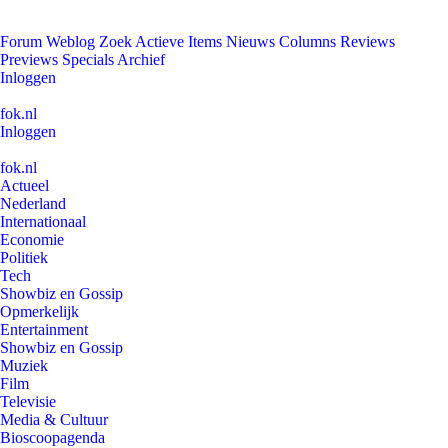
Forum
Weblog
Zoek
Actieve Items
Nieuws
Columns
Reviews
Previews
Specials
Archief
Inloggen
fok.nl
Inloggen
fok.nl
Actueel
Nederland
Internationaal
Economie
Politiek
Tech
Showbiz en Gossip
Opmerkelijk
Entertainment
Showbiz en Gossip
Muziek
Film
Televisie
Media & Cultuur
Bioscoopagenda