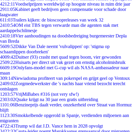
42
12:11
Voedselprijzen wereldwijd op hoogste niveau in ruim drie jaar
29
11:05
Kabinet geeft bedrijven geen compensatie voor schade door
laagwater
6
11:03
Trailers kijken: de bioscoopreleases van week 32
24
10:54
OM eist TBS tegen verwarde man die agenten stak met
aardappelschilmesje
24
10:18
Vier aanhoudingen na doodsbedreiging burgemeester Depla
van Breda
56
09:52
Dikke Van Dale neemt 'vulvalippen' op: 'stigma op
schaamlippen doorbreken'
40
09:42
Duitser (93) crasht met quad tegen boom, vier gewonden
25
09:22
Huisarts per direct uit vak gezet om ernstig alcoholmisbruik
66
09:19
Onlyfans-model met G-cup wil als NASA-ambassadeur naar
maan
3
09:14
Niewiadoma profiteert van pokerspel en grijpt geel op Ventoux
24
09:02
Zorgmedewerkster die 's nachts haar vriend bezocht terecht
ontslagen
12
03:57
VrijMiBabes #316 (not very sfw!)
23
03:02
Quake krijgt na 30 jaar een gratis uitbreiding
11
01:06
Benzineprijs daalt verder, onzekerheid over Straat van Hormuz
blijft
11
23:30
Smokkelbende opgerold in Spanje, verdienden miljoenen aan
migranten
47
22:43
Trump wil dat J.D. Vance hem in 2028 opvolgt
34
22:32
Ceuta-leider noemt Marokkaanse grensaanval door migranten