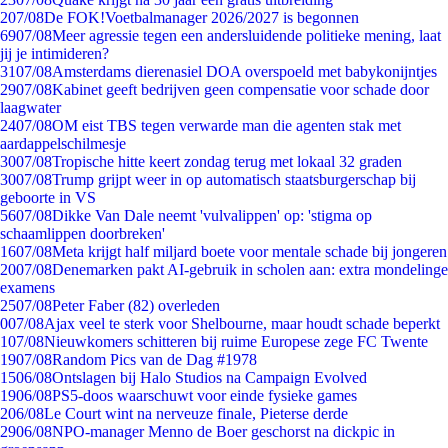
2
07/08
De FOK!Voetbalmanager 2026/2027 is begonnen
69
07/08
Meer agressie tegen een andersluidende politieke mening, laat
jij je intimideren?
31
07/08
Amsterdams dierenasiel DOA overspoeld met babykonijntjes
29
07/08
Kabinet geeft bedrijven geen compensatie voor schade door
laagwater
24
07/08
OM eist TBS tegen verwarde man die agenten stak met
aardappelschilmesje
30
07/08
Tropische hitte keert zondag terug met lokaal 32 graden
30
07/08
Trump grijpt weer in op automatisch staatsburgerschap bij
geboorte in VS
56
07/08
Dikke Van Dale neemt 'vulvalippen' op: 'stigma op
schaamlippen doorbreken'
16
07/08
Meta krijgt half miljard boete voor mentale schade bij jongeren
20
07/08
Denemarken pakt AI-gebruik in scholen aan: extra mondelinge
examens
25
07/08
Peter Faber (82) overleden
0
07/08
Ajax veel te sterk voor Shelbourne, maar houdt schade beperkt
1
07/08
Nieuwkomers schitteren bij ruime Europese zege FC Twente
19
07/08
Random Pics van de Dag #1978
15
06/08
Ontslagen bij Halo Studios na Campaign Evolved
19
06/08
PS5-doos waarschuwt voor einde fysieke games
2
06/08
Le Court wint na nerveuze finale, Pieterse derde
29
06/08
NPO-manager Menno de Boer geschorst na dickpic in