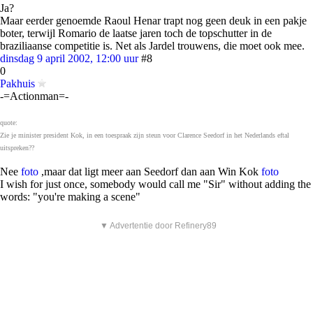
Ja?
Maar eerder genoemde Raoul Henar trapt nog geen deuk in een pakje
boter, terwijl Romario de laatse jaren toch de topschutter in de
braziliaanse competitie is. Net als Jardel trouwens, die moet ook mee.
dinsdag 9 april 2002, 12:00 uur
#8
0
Pakhuis
-=Actionman=-
quote:
Zie je minister president Kok, in een toespraak zijn steun voor Clarence Seedorf in het Nederlands eftal
uitspreken??
Nee
foto
,maar dat ligt meer aan Seedorf dan aan Win Kok
foto
I wish for just once, somebody would call me "Sir" without adding the
words: "you're making a scene"
▼ Advertentie door Refinery89