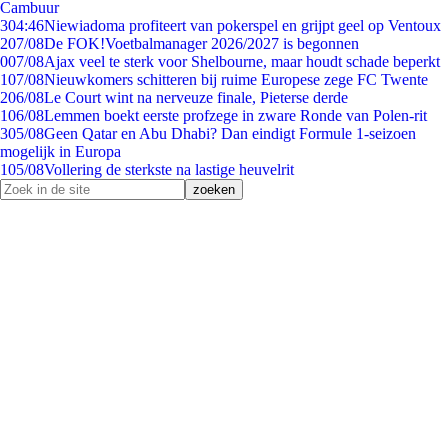
Cambuur
3
04:46
Niewiadoma profiteert van pokerspel en grijpt geel op Ventoux
2
07/08
De FOK!Voetbalmanager 2026/2027 is begonnen
0
07/08
Ajax veel te sterk voor Shelbourne, maar houdt schade beperkt
1
07/08
Nieuwkomers schitteren bij ruime Europese zege FC Twente
2
06/08
Le Court wint na nerveuze finale, Pieterse derde
1
06/08
Lemmen boekt eerste profzege in zware Ronde van Polen-rit
3
05/08
Geen Qatar en Abu Dhabi? Dan eindigt Formule 1-seizoen
mogelijk in Europa
1
05/08
Vollering de sterkste na lastige heuvelrit