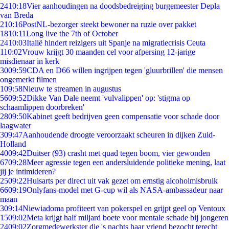
24
10:18
Vier aanhoudingen na doodsbedreiging burgemeester Depla
van Breda
2
10:16
PostNL-bezorger steekt bewoner na ruzie over pakket
18
10:11
Long live the 7th of October
24
10:03
Italië hindert reizigers uit Spanje na migratiecrisis Ceuta
1
10:02
Vrouw krijgt 30 maanden cel voor afpersing 12-jarige
misdienaar in kerk
30
09:59
CDA en D66 willen ingrijpen tegen 'gluurbrillen' die mensen
ongemerkt filmen
1
09:58
Nieuw te streamen in augustus
56
09:52
Dikke Van Dale neemt 'vulvalippen' op: 'stigma op
schaamlippen doorbreken'
28
09:50
Kabinet geeft bedrijven geen compensatie voor schade door
laagwater
3
09:47
Aanhoudende droogte veroorzaakt scheuren in dijken Zuid-
Holland
40
09:42
Duitser (93) crasht met quad tegen boom, vier gewonden
67
09:28
Meer agressie tegen een andersluidende politieke mening, laat
jij je intimideren?
25
09:22
Huisarts per direct uit vak gezet om ernstig alcoholmisbruik
66
09:19
Onlyfans-model met G-cup wil als NASA-ambassadeur naar
maan
3
09:14
Niewiadoma profiteert van pokerspel en grijpt geel op Ventoux
15
09:02
Meta krijgt half miljard boete voor mentale schade bij jongeren
24
09:02
Zorgmedewerkster die 's nachts haar vriend bezocht terecht