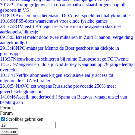
30
18:32
Trump grijpt weer in op automatisch staatsburgerschap bij
geboorte in VS
31
18:19
Amsterdams dierenasiel DOA overspoeld met babykonijntjes
19
18:06
PS5-doos waarschuwt voor einde fysieke games
23
17:58
OM eist TBS tegen verwarde man die agenten stak met
aardappelschilmesje
69
15:03
Israël meldt dood twee militairen in Zuid-Libanon, vergelding
aangekondigd
29
13:48
NPO-manager Menno de Boer geschorst na dickpic in
groepsapp
1
13:37
Nieuwkomers schitteren bij ruime Europese zege FC Twente
14
12:19
Zangeres en Idols-jurylid Jerney Kaagman op 79-jarige leeftijd
overleden
10
11:41
Netflix-abonnees krijgen exclusieve early access tot
uitgebreide GTA VI trailer
26
10:54
NAVO zet wegens Russische provocatie 250% meer
gevechtsvliegtuigen in
14
10:46
Accell, moederbedrijf Sparta en Batavus, vraagt uitstel van
betaling aan
Forum
Forum
Scrollbar gebruiken
opslaan