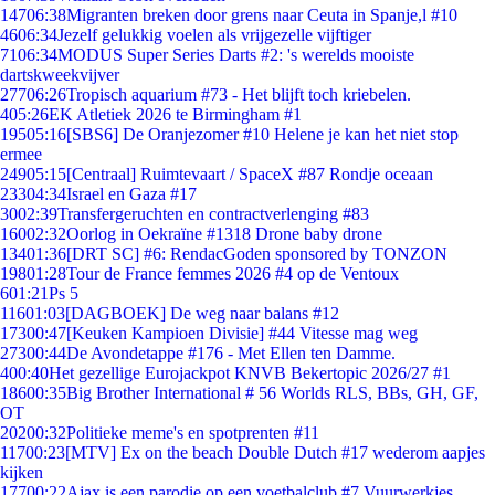
147
06:38
Migranten breken door grens naar Ceuta in Spanje,l #10
46
06:34
Jezelf gelukkig voelen als vrijgezelle vijftiger
71
06:34
MODUS Super Series Darts #2: 's werelds mooiste
dartskweekvijver
277
06:26
Tropisch aquarium #73 - Het blijft toch kriebelen.
4
05:26
EK Atletiek 2026 te Birmingham #1
195
05:16
[SBS6] De Oranjezomer #10 Helene je kan het niet stop
ermee
249
05:15
[Centraal] Ruimtevaart / SpaceX #87 Rondje oceaan
233
04:34
Israel en Gaza #17
30
02:39
Transfergeruchten en contractverlenging #83
160
02:32
Oorlog in Oekraïne #1318 Drone baby drone
134
01:36
[DRT SC] #6: RendacGoden sponsored by TONZON
198
01:28
Tour de France femmes 2026 #4 op de Ventoux
6
01:21
Ps 5
116
01:03
[DAGBOEK] De weg naar balans #12
173
00:47
[Keuken Kampioen Divisie] #44 Vitesse mag weg
273
00:44
De Avondetappe #176 - Met Ellen ten Damme.
4
00:40
Het gezellige Eurojackpot KNVB Bekertopic 2026/27 #1
186
00:35
Big Brother International # 56 Worlds RLS, BBs, GH, GF,
OT
202
00:32
Politieke meme's en spotprenten #11
117
00:23
[MTV] Ex on the beach Double Dutch #17 wederom aapjes
kijken
177
00:22
Ajax is een parodie op een voetbalclub #7 Vuurwerkjes