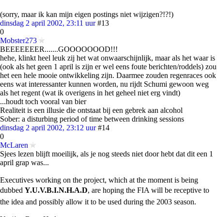
(sorry, maar ik kan mijn eigen postings niet wijzigen?!?!)
dinsdag 2 april 2002, 23:11 uur
#13
0
Mobster273
BEEEEEEER.......GOOOOOOOD!!!
hehe, klinkt heel leuk zij het wat onwaarschijnlijk, maar als het waar is
(ook als het geen 1 april is zijn er wel eens foute berichten/roddels) zou
het een hele mooie ontwikkeling zijn. Daarmee zouden regenraces ook
eens wat interessanter kunnen worden, nu rijdt Schumi gewoon weg
als het regent (wat ik overigens in het geheel niet erg vindt)
...houdt toch vooral van bier
Realiteit is een illusie die ontstaat bij een gebrek aan alcohol
Sober: a disturbing period of time between drinking sessions
dinsdag 2 april 2002, 23:12 uur
#14
0
McLaren
Sjees lezen blijft moeilijk, als je nog steeds niet door hebt dat dit een 1
april grap was...
Executives working on the project, which at the moment is being
dubbed 
Y.U.V.B.I.N.H.A.D
, are hoping the FIA will be receptive to
the idea and possibly allow it to be used during the 2003 season.