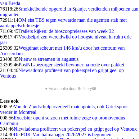
van Breda
761
18:26
Smokkelbende opgerold in Spanje, verdienden miljoenen aan
migranten
729
11:14
OM eist TBS tegen verwarde man die agenten stak met
aardappelschilmesje
711
09:45
Trailers kijken: de bioscoopreleases van week 32
695
17:47
Voedselprijzen wereldwijd op hoogste niveau in ruim drie
jaar
253
09:32
Wegpiraat scheurt met 146 km/u door het centrum van
Amsterdam
234
08:35
Nieuw te streamen in augustus
233
09:46
PostNL-bezorger steekt bewoner na ruzie over pakket
211
04:46
Niewiadoma profiteert van pokerspel en grijpt geel op
Ventoux
▼ Advertentie door Refinery89
Lees ook
0
08:59
Van de Zandschulp overleeft matchpoints, ook Griekspoor
verder in Montreal
0
08:56
Excelsior opent seizoen met ruime zege op promovendus
Cambuur
3
04:46
Niewiadoma profiteert van pokerspel en grijpt geel op Ventoux
2
14:30
De FOK!Voetbalmanager 2026/2027 is begonnen