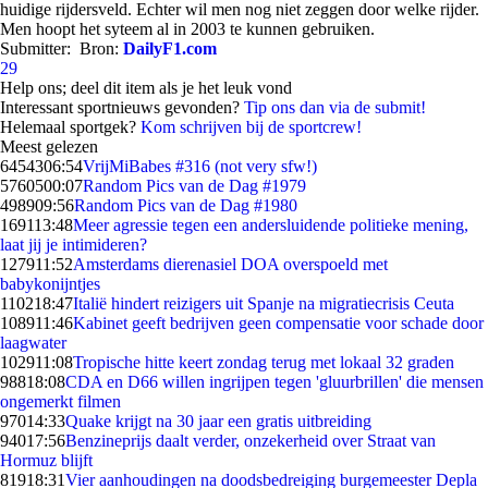
huidige rijdersveld. Echter wil men nog niet zeggen door welke rijder.
Men hoopt het syteem al in 2003 te kunnen gebruiken.
Submitter:
Bron:
DailyF1.com
29
Help ons; deel dit item als je het leuk vond
Interessant sportnieuws gevonden?
Tip ons dan via de submit!
Helemaal sportgek?
Kom schrijven bij de sportcrew!
Meest gelezen
64543
06:54
VrijMiBabes #316 (not very sfw!)
57605
00:07
Random Pics van de Dag #1979
4989
09:56
Random Pics van de Dag #1980
1691
13:48
Meer agressie tegen een andersluidende politieke mening,
laat jij je intimideren?
1279
11:52
Amsterdams dierenasiel DOA overspoeld met
babykonijntjes
1102
18:47
Italië hindert reizigers uit Spanje na migratiecrisis Ceuta
1089
11:46
Kabinet geeft bedrijven geen compensatie voor schade door
laagwater
1029
11:08
Tropische hitte keert zondag terug met lokaal 32 graden
988
18:08
CDA en D66 willen ingrijpen tegen 'gluurbrillen' die mensen
ongemerkt filmen
970
14:33
Quake krijgt na 30 jaar een gratis uitbreiding
940
17:56
Benzineprijs daalt verder, onzekerheid over Straat van
Hormuz blijft
819
18:31
Vier aanhoudingen na doodsbedreiging burgemeester Depla