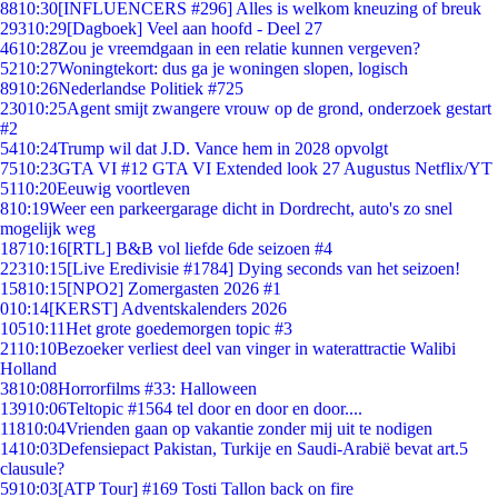
88
10:30
[INFLUENCERS #296] Alles is welkom kneuzing of breuk
293
10:29
[Dagboek] Veel aan hoofd - Deel 27
46
10:28
Zou je vreemdgaan in een relatie kunnen vergeven?
52
10:27
Woningtekort: dus ga je woningen slopen, logisch
89
10:26
Nederlandse Politiek #725
230
10:25
Agent smijt zwangere vrouw op de grond, onderzoek gestart
#2
54
10:24
Trump wil dat J.D. Vance hem in 2028 opvolgt
75
10:23
GTA VI #12 GTA VI Extended look 27 Augustus Netflix/YT
51
10:20
Eeuwig voortleven
8
10:19
Weer een parkeergarage dicht in Dordrecht, auto's zo snel
mogelijk weg
187
10:16
[RTL] B&B vol liefde 6de seizoen #4
223
10:15
[Live Eredivisie #1784] Dying seconds van het seizoen!
158
10:15
[NPO2] Zomergasten 2026 #1
0
10:14
[KERST] Adventskalenders 2026
105
10:11
Het grote goedemorgen topic #3
21
10:10
Bezoeker verliest deel van vinger in waterattractie Walibi
Holland
38
10:08
Horrorfilms #33: Halloween
139
10:06
Teltopic #1564 tel door en door en door....
118
10:04
Vrienden gaan op vakantie zonder mij uit te nodigen
14
10:03
Defensiepact Pakistan, Turkije en Saudi-Arabië bevat art.5
clausule?
59
10:03
[ATP Tour] #169 Tosti Tallon back on fire