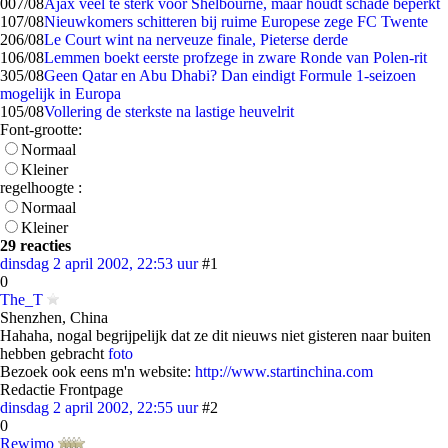
0
07/08
Ajax veel te sterk voor Shelbourne, maar houdt schade beperkt
1
07/08
Nieuwkomers schitteren bij ruime Europese zege FC Twente
2
06/08
Le Court wint na nerveuze finale, Pieterse derde
1
06/08
Lemmen boekt eerste profzege in zware Ronde van Polen-rit
3
05/08
Geen Qatar en Abu Dhabi? Dan eindigt Formule 1-seizoen
mogelijk in Europa
1
05/08
Vollering de sterkste na lastige heuvelrit
Font-grootte:
Normaal
Kleiner
regelhoogte :
Normaal
Kleiner
29 reacties
dinsdag 2 april 2002, 22:53 uur
#1
0
The_T
Shenzhen, China
Hahaha, nogal begrijpelijk dat ze dit nieuws niet gisteren naar buiten
hebben gebracht
foto
Bezoek ook eens m'n website:
http://www.startinchina.com
Redactie Frontpage
dinsdag 2 april 2002, 22:55 uur
#2
0
Rewimo