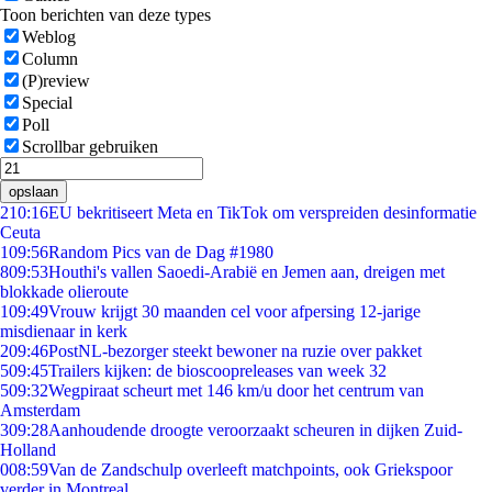
Toon berichten van deze types
Weblog
Column
(P)review
Special
Poll
Scrollbar gebruiken
opslaan
2
10:16
EU bekritiseert Meta en TikTok om verspreiden desinformatie
Ceuta
1
09:56
Random Pics van de Dag #1980
8
09:53
Houthi's vallen Saoedi-Arabië en Jemen aan, dreigen met
blokkade olieroute
1
09:49
Vrouw krijgt 30 maanden cel voor afpersing 12-jarige
misdienaar in kerk
2
09:46
PostNL-bezorger steekt bewoner na ruzie over pakket
5
09:45
Trailers kijken: de bioscoopreleases van week 32
5
09:32
Wegpiraat scheurt met 146 km/u door het centrum van
Amsterdam
3
09:28
Aanhoudende droogte veroorzaakt scheuren in dijken Zuid-
Holland
0
08:59
Van de Zandschulp overleeft matchpoints, ook Griekspoor
verder in Montreal