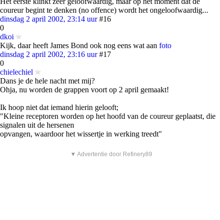
Het eerste klinkt zeer geloofwaardig, maar op het moment dat de
coureur begint te denken (no offence) wordt het ongeloofwaardig...
dinsdag 2 april 2002, 23:14 uur
#16
0
dkoi
Kijk, daar heeft James Bond ook nog eens wat aan
foto
dinsdag 2 april 2002, 23:16 uur
#17
0
chielechiel
Dans je de hele nacht met mij?
Ohja, nu worden de grappen voort op 2 april gemaakt!
Ik hoop niet dat iemand hierin gelooft;
"Kleine receptoren worden op het hoofd van de coureur geplaatst, die
signalen uit de hersenen
opvangen, waardoor het wissertje in werking treedt"
▼ Advertentie door Refinery89