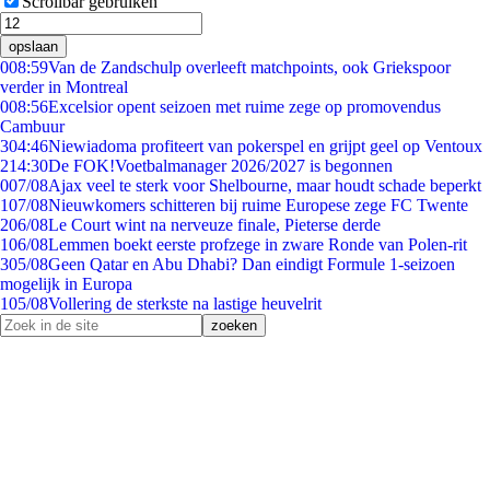
Scrollbar gebruiken
opslaan
0
08:59
Van de Zandschulp overleeft matchpoints, ook Griekspoor
verder in Montreal
0
08:56
Excelsior opent seizoen met ruime zege op promovendus
Cambuur
3
04:46
Niewiadoma profiteert van pokerspel en grijpt geel op Ventoux
2
14:30
De FOK!Voetbalmanager 2026/2027 is begonnen
0
07/08
Ajax veel te sterk voor Shelbourne, maar houdt schade beperkt
1
07/08
Nieuwkomers schitteren bij ruime Europese zege FC Twente
2
06/08
Le Court wint na nerveuze finale, Pieterse derde
1
06/08
Lemmen boekt eerste profzege in zware Ronde van Polen-rit
3
05/08
Geen Qatar en Abu Dhabi? Dan eindigt Formule 1-seizoen
mogelijk in Europa
1
05/08
Vollering de sterkste na lastige heuvelrit