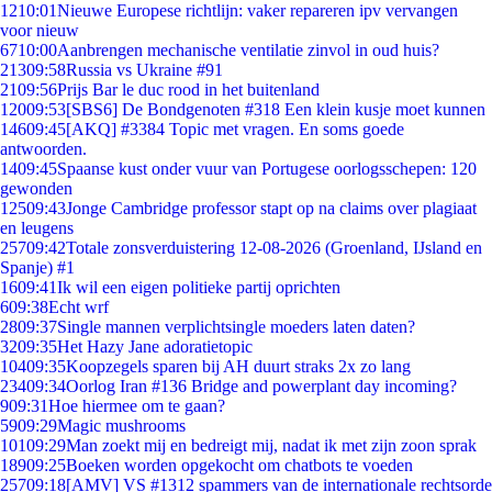
12
10:01
Nieuwe Europese richtlijn: vaker repareren ipv vervangen
voor nieuw
67
10:00
Aanbrengen mechanische ventilatie zinvol in oud huis?
213
09:58
Russia vs Ukraine #91
21
09:56
Prijs Bar le duc rood in het buitenland
120
09:53
[SBS6] De Bondgenoten #318 Een klein kusje moet kunnen
146
09:45
[AKQ] #3384 Topic met vragen. En soms goede
antwoorden.
14
09:45
Spaanse kust onder vuur van Portugese oorlogsschepen: 120
gewonden
125
09:43
Jonge Cambridge professor stapt op na claims over plagiaat
en leugens
257
09:42
Totale zonsverduistering 12-08-2026 (Groenland, IJsland en
Spanje) #1
16
09:41
Ik wil een eigen politieke partij oprichten
6
09:38
Echt wrf
28
09:37
Single mannen verplichtsingle moeders laten daten?
32
09:35
Het Hazy Jane adoratietopic
104
09:35
Koopzegels sparen bij AH duurt straks 2x zo lang
234
09:34
Oorlog Iran #136 Bridge and powerplant day incoming?
9
09:31
Hoe hiermee om te gaan?
59
09:29
Magic mushrooms
101
09:29
Man zoekt mij en bedreigt mij, nadat ik met zijn zoon sprak
189
09:25
Boeken worden opgekocht om chatbots te voeden
257
09:18
[AMV] VS #1312 spammers van de internationale rechtsorde