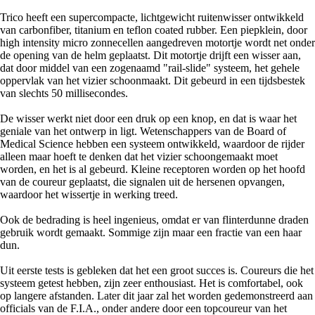
Trico heeft een supercompacte, lichtgewicht ruitenwisser ontwikkeld
van carbonfiber, titanium en teflon coated rubber. Een piepklein, door
high intensity micro zonnecellen aangedreven motortje wordt net onder
de opening van de helm geplaatst. Dit motortje drijft een wisser aan,
dat door middel van een zogenaamd "rail-slide" systeem, het gehele
oppervlak van het vizier schoonmaakt. Dit gebeurd in een tijdsbestek
van slechts 50 millisecondes.
De wisser werkt niet door een druk op een knop, en dat is waar het
geniale van het ontwerp in ligt. Wetenschappers van de Board of
Medical Science hebben een systeem ontwikkeld, waardoor de rijder
alleen maar hoeft te denken dat het vizier schoongemaakt moet
worden, en het is al gebeurd. Kleine receptoren worden op het hoofd
van de coureur geplaatst, die signalen uit de hersenen opvangen,
waardoor het wissertje in werking treed.
Ook de bedrading is heel ingenieus, omdat er van flinterdunne draden
gebruik wordt gemaakt. Sommige zijn maar een fractie van een haar
dun.
Uit eerste tests is gebleken dat het een groot succes is. Coureurs die het
systeem getest hebben, zijn zeer enthousiast. Het is comfortabel, ook
op langere afstanden. Later dit jaar zal het worden gedemonstreerd aan
officials van de F.I.A., onder andere door een topcoureur van het