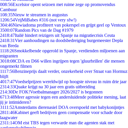
0
08:56
Excelsior opent seizoen met ruime zege op promovendus
Cambuur
1
08:35
Nieuw te streamen in augustus
12
06:54
VrijMiBabes #316 (not very sfw!)
3
04:46
Niewiadoma profiteert van pokerspel en grijpt geel op Ventoux
35
00:07
Random Pics van de Dag #1979
24
18:47
Italië hindert reizigers uit Spanje na migratiecrisis Ceuta
24
18:31
Vier aanhoudingen na doodsbedreiging burgemeester Depla
van Breda
11
18:26
Smokkelbende opgerold in Spanje, verdienden miljoenen aan
migranten
30
18:08
CDA en D66 willen ingrijpen tegen 'gluurbrillen' die mensen
ongemerkt filmen
11
17:56
Benzineprijs daalt verder, onzekerheid over Straat van Hormuz
blijft
40
17:47
Voedselprijzen wereldwijd op hoogste niveau in ruim drie jaar
23
14:33
Quake krijgt na 30 jaar een gratis uitbreiding
2
14:30
De FOK!Voetbalmanager 2026/2027 is begonnen
67
13:48
Meer agressie tegen een andersluidende politieke mening, laat
jij je intimideren?
31
11:52
Amsterdams dierenasiel DOA overspoeld met babykonijntjes
28
11:46
Kabinet geeft bedrijven geen compensatie voor schade door
laagwater
23
11:14
OM eist TBS tegen verwarde man die agenten stak met
aardappelschilmesje