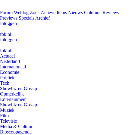
Forum
Weblog
Zoek
Actieve Items
Nieuws
Columns
Reviews
Previews
Specials
Archief
Inloggen
fok.nl
Inloggen
fok.nl
Actueel
Nederland
Internationaal
Economie
Politiek
Tech
Showbiz en Gossip
Opmerkelijk
Entertainment
Showbiz en Gossip
Muziek
Film
Televisie
Media & Cultuur
Bioscoopagenda