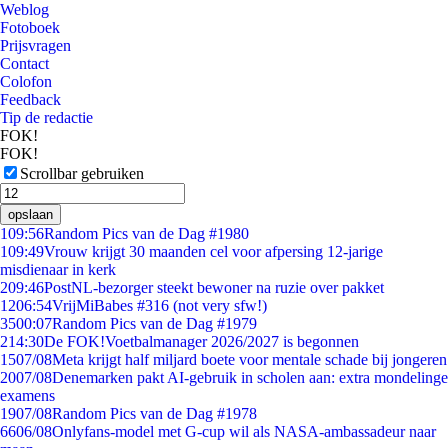
Weblog
Fotoboek
Prijsvragen
Contact
Colofon
Feedback
Tip de redactie
FOK!
FOK!
Scrollbar gebruiken
opslaan
1
09:56
Random Pics van de Dag #1980
1
09:49
Vrouw krijgt 30 maanden cel voor afpersing 12-jarige
misdienaar in kerk
2
09:46
PostNL-bezorger steekt bewoner na ruzie over pakket
12
06:54
VrijMiBabes #316 (not very sfw!)
35
00:07
Random Pics van de Dag #1979
2
14:30
De FOK!Voetbalmanager 2026/2027 is begonnen
15
07/08
Meta krijgt half miljard boete voor mentale schade bij jongeren
20
07/08
Denemarken pakt AI-gebruik in scholen aan: extra mondelinge
examens
19
07/08
Random Pics van de Dag #1978
66
06/08
Onlyfans-model met G-cup wil als NASA-ambassadeur naar