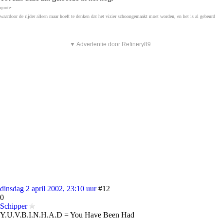
quote:
waardoor de rijder alleen maar hoeft te denken dat het vizier schoongemaakt moet worden, en het is al gebeurd
▼ Advertentie door Refinery89
dinsdag 2 april 2002, 23:10 uur
#12
0
Schipper
Y.U.V.B.I.N.H.A.D = You Have Been Had