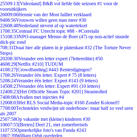
255
09:13
[Videoland] B&B vol liefde 6de seizoen #1 voor de
vooruitkijkers
260
09:06
Hennie van der Most failliet verklaard
94
08:56
Vrouwen willen geen man meer #30
226
08:48
Nederland stevent af op watertekort
17
08:35
Centraal FC Utrecht topic #88 - #CorreiaIn
151
08:33
NPO-manager Menno de Boer (47) op non-actief stuurde
dick-pic rond
7
08:31
Draai hier alle platen in je platenkast #32 (The Torture Never
Stops)
202
08:30
Verander een letter expert (7lettereditie) #50
46
08:29
[Netflix #210] TUDUM
41
08:27
[Crowdfunding] #443 Rentestijgingen?
17
08:26
Verander één letter. Expert # 75 (8 letters)
52
08:24
Verander één letter: Expert #143 (9 letters)
145
08:23
Verander één letter: Expert #91 (10 letters)
124
08:23
[Het Officiële Steam Topic #201] Steamrolled
74
08:08
Afvallen met injecties #4
120
08:03
Het RLS Social Media-topic #160 Zonder Kolonel!!
77
08:00
Techniekles verdwijnt uit onderbouw: maar half zo veel uren
als 2007
25
07:58
Op vakantie met (kleine) kinderen #30
106
07:55
[Breien] Deel 21, met zomerbreisels
11
07:55
Opmerkelijke foto's van Funda #243
18
07:39
William Orbit overleden