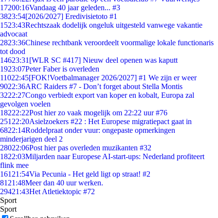
172
00:16
Vandaag 40 jaar geleden... #3
38
23:54
[2026/2027] Eredivisietoto #1
15
23:43
Rechtszaak dodelijk ongeluk uitgesteld vanwege vakantie
advocaat
28
23:36
Chinese rechtbank veroordeelt voormalige lokale functionaris
tot dood
146
23:31
[WLR SC #417] Nieuw deel openen was kaputt
19
23:07
Peter Faber is overleden
110
22:45
[FOK!Voetbalmanager 2026/2027] #1 We zijn er weer
90
22:36
ARC Raiders #7 - Don’t forget about Stella Montis
32
22:27
Congo verbiedt export van koper en kobalt, Europa zal
gevolgen voelen
182
22:22
Post hier zo vaak mogelijk om 22:22 uur #76
251
22:20
Asielzoekers #22 : Het Europese migratiepact gaat in
68
22:14
Roddelpraat onder vuur: ongepaste opmerkingen
minderjarigen deel 2
280
22:06
Post hier pas overleden muzikanten #32
18
22:03
Miljarden naar Europese AI-start-ups: Nederland profiteert
flink mee
161
21:54
Via Pecunia - Het geld ligt op straat! #2
81
21:48
Meer dan 40 uur werken.
294
21:43
Het Atletiektopic #72
Sport
Sport