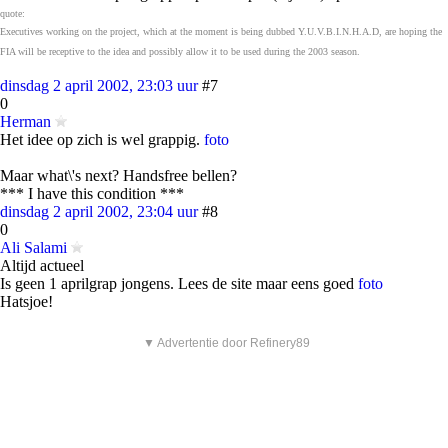
quote:
Executives working on the project, which at the moment is being dubbed Y.U.V.B.I.N.H.A.D, are hoping the
FIA will be receptive to the idea and possibly allow it to be used during the 2003 season.
dinsdag 2 april 2002, 23:03 uur
#7
0
Herman
Het idee op zich is wel grappig.
foto
Maar what\'s next? Handsfree bellen?
*** I have this condition ***
dinsdag 2 april 2002, 23:04 uur
#8
0
Ali Salami
Altijd actueel
Is geen 1 aprilgrap jongens. Lees de site maar eens goed
foto
Hatsjoe!
▼ Advertentie door Refinery89