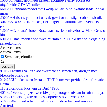
10
06/08
Netflix-abonnees krijgen exclusieve early access tot
uitgebreide GTA VI trailer
66
06/08
Onlyfans-model met G-cup wil als NASA-ambassadeur naar
maan
25
06/08
Huisarts per direct uit vak gezet om ernstig alcoholmisbruik
3
06/08
XBOX platform krijgt zijn eigen "Platinum" achievements dit
jaar
12
06/08
Capibara's lopen Braziliaans parlementsgebouw Mato Grosso
binnen
69
06/08
Israël meldt dood twee militairen in Zuid-Libanon, vergelding
aangekondigd
Actieve items
Actieve items
Scrollbar gebruiken
opslaan
8
10:30
Houthi's vallen Saoedi-Arabië en Jemen aan, dreigen met
blokkade olieroute
2
10:28
EU bekritiseert Meta en TikTok om verspreiden desinformatie
Ceuta
1
10:25
Random Pics van de Dag #1980
40
10:24
Voedselprijzen wereldwijd op hoogste niveau in ruim drie jaar
5
10:22
Trailers kijken: de bioscoopreleases van week 32
5
10:22
Wegpiraat scheurt met 146 km/u door het centrum van
Amsterdam