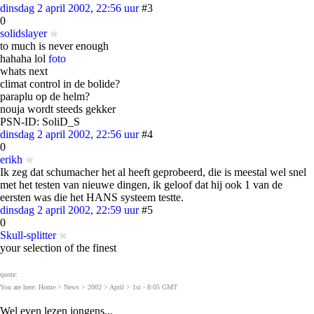
dinsdag 2 april 2002, 22:56 uur
#3
0
solidslayer
to much is never enough
hahaha lol
foto
whats next
climat control in de bolide?
paraplu op de helm?
nouja wordt steeds gekker
PSN-ID: SoliD_S
dinsdag 2 april 2002, 22:56 uur
#4
0
erikh
Ik zeg dat schumacher het al heeft geprobeerd, die is meestal wel snel
met het testen van nieuwe dingen, ik geloof dat hij ook 1 van de
eersten was die het HANS systeem testte.
dinsdag 2 april 2002, 22:59 uur
#5
0
Skull-splitter
your selection of the finest
quote:
You are here: Home > News > 2002 > April > 1st - 8:05 GMT
Wel even lezen jongens...