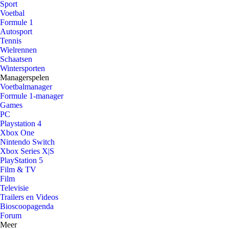
Sport
Voetbal
Formule 1
Autosport
Tennis
Wielrennen
Schaatsen
Wintersporten
Managerspelen
Voetbalmanager
Formule 1-manager
Games
PC
Playstation 4
Xbox One
Nintendo Switch
Xbox Series X|S
PlayStation 5
Film & TV
Film
Televisie
Trailers en Videos
Bioscoopagenda
Forum
Meer