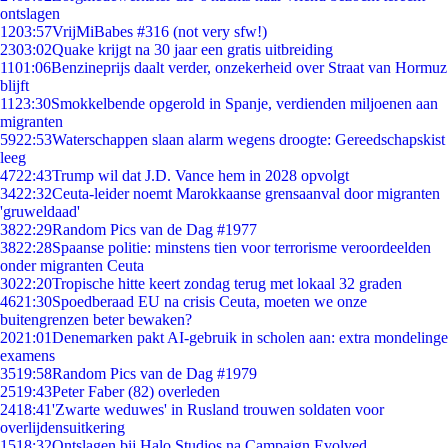
ontslagen
12
03:57
VrijMiBabes #316 (not very sfw!)
23
03:02
Quake krijgt na 30 jaar een gratis uitbreiding
11
01:06
Benzineprijs daalt verder, onzekerheid over Straat van Hormuz
blijft
11
23:30
Smokkelbende opgerold in Spanje, verdienden miljoenen aan
migranten
59
22:53
Waterschappen slaan alarm wegens droogte: Gereedschapskist
leeg
47
22:43
Trump wil dat J.D. Vance hem in 2028 opvolgt
34
22:32
Ceuta-leider noemt Marokkaanse grensaanval door migranten
'gruweldaad'
38
22:29
Random Pics van de Dag #1977
38
22:28
Spaanse politie: minstens tien voor terrorisme veroordeelden
onder migranten Ceuta
30
22:20
Tropische hitte keert zondag terug met lokaal 32 graden
46
21:30
Spoedberaad EU na crisis Ceuta, moeten we onze
buitengrenzen beter bewaken?
20
21:01
Denemarken pakt AI-gebruik in scholen aan: extra mondelinge
examens
35
19:58
Random Pics van de Dag #1979
25
19:43
Peter Faber (82) overleden
24
18:41
'Zwarte weduwes' in Rusland trouwen soldaten voor
overlijdensuitkering
15
18:32
Ontslagen bij Halo Studios na Campaign Evolved