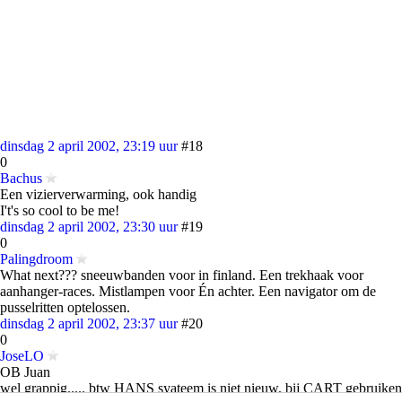
dinsdag 2 april 2002, 23:19 uur
#18
0
Bachus
Een vizierverwarming, ook handig
I't's so cool to be me!
dinsdag 2 april 2002, 23:30 uur
#19
0
Palingdroom
What next??? sneeuwbanden voor in finland. Een trekhaak voor
aanhanger-races. Mistlampen voor Én achter. Een navigator om de
pusselritten optelossen.
dinsdag 2 april 2002, 23:37 uur
#20
0
JoseLO
OB Juan
wel grappig..... btw HANS syateem is niet nieuw, bij CART gebruiken