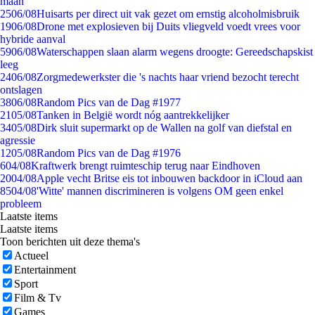
maan
25
06/08
Huisarts per direct uit vak gezet om ernstig alcoholmisbruik
19
06/08
Drone met explosieven bij Duits vliegveld voedt vrees voor
hybride aanval
59
06/08
Waterschappen slaan alarm wegens droogte: Gereedschapskist
leeg
24
06/08
Zorgmedewerkster die 's nachts haar vriend bezocht terecht
ontslagen
38
06/08
Random Pics van de Dag #1977
21
05/08
Tanken in België wordt nóg aantrekkelijker
34
05/08
Dirk sluit supermarkt op de Wallen na golf van diefstal en
agressie
12
05/08
Random Pics van de Dag #1976
6
04/08
Kraftwerk brengt ruimteschip terug naar Eindhoven
20
04/08
Apple vecht Britse eis tot inbouwen backdoor in iCloud aan
85
04/08
'Witte' mannen discrimineren is volgens OM geen enkel
probleem
Laatste items
Laatste items
Toon berichten uit deze thema's
Actueel
Entertainment
Sport
Film & Tv
Games