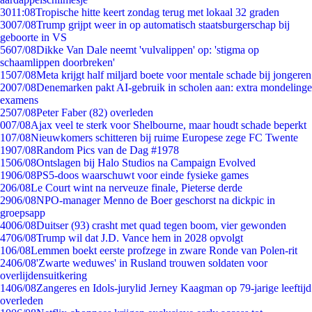
30
11:08
Tropische hitte keert zondag terug met lokaal 32 graden
30
07/08
Trump grijpt weer in op automatisch staatsburgerschap bij
geboorte in VS
56
07/08
Dikke Van Dale neemt 'vulvalippen' op: 'stigma op
schaamlippen doorbreken'
15
07/08
Meta krijgt half miljard boete voor mentale schade bij jongeren
20
07/08
Denemarken pakt AI-gebruik in scholen aan: extra mondelinge
examens
25
07/08
Peter Faber (82) overleden
0
07/08
Ajax veel te sterk voor Shelbourne, maar houdt schade beperkt
1
07/08
Nieuwkomers schitteren bij ruime Europese zege FC Twente
19
07/08
Random Pics van de Dag #1978
15
06/08
Ontslagen bij Halo Studios na Campaign Evolved
19
06/08
PS5-doos waarschuwt voor einde fysieke games
2
06/08
Le Court wint na nerveuze finale, Pieterse derde
29
06/08
NPO-manager Menno de Boer geschorst na dickpic in
groepsapp
40
06/08
Duitser (93) crasht met quad tegen boom, vier gewonden
47
06/08
Trump wil dat J.D. Vance hem in 2028 opvolgt
1
06/08
Lemmen boekt eerste profzege in zware Ronde van Polen-rit
24
06/08
'Zwarte weduwes' in Rusland trouwen soldaten voor
overlijdensuitkering
14
06/08
Zangeres en Idols-jurylid Jerney Kaagman op 79-jarige leeftijd
overleden