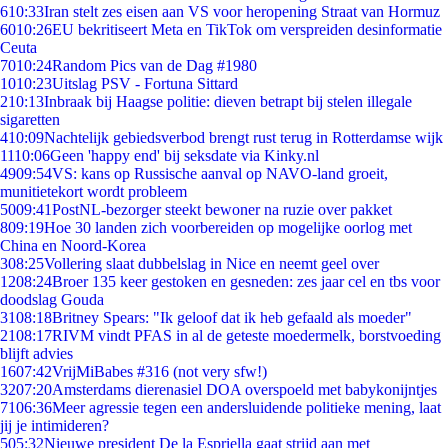
6
10:33
Iran stelt zes eisen aan VS voor heropening Straat van Hormuz
60
10:26
EU bekritiseert Meta en TikTok om verspreiden desinformatie
Ceuta
70
10:24
Random Pics van de Dag #1980
10
10:23
Uitslag PSV - Fortuna Sittard
2
10:13
Inbraak bij Haagse politie: dieven betrapt bij stelen illegale
sigaretten
4
10:09
Nachtelijk gebiedsverbod brengt rust terug in Rotterdamse wijk
11
10:06
Geen 'happy end' bij seksdate via Kinky.nl
49
09:54
VS: kans op Russische aanval op NAVO-land groeit,
munitietekort wordt probleem
50
09:41
PostNL-bezorger steekt bewoner na ruzie over pakket
8
09:19
Hoe 30 landen zich voorbereiden op mogelijke oorlog met
China en Noord-Korea
3
08:25
Vollering slaat dubbelslag in Nice en neemt geel over
12
08:24
Broer 135 keer gestoken en gesneden: zes jaar cel en tbs voor
doodslag Gouda
31
08:18
Britney Spears: "Ik geloof dat ik heb gefaald als moeder"
21
08:17
RIVM vindt PFAS in al de geteste moedermelk, borstvoeding
blijft advies
16
07:42
VrijMiBabes #316 (not very sfw!)
32
07:20
Amsterdams dierenasiel DOA overspoeld met babykonijntjes
71
06:36
Meer agressie tegen een andersluidende politieke mening, laat
jij je intimideren?
5
05:32
Nieuwe president De la Espriella gaat strijd aan met