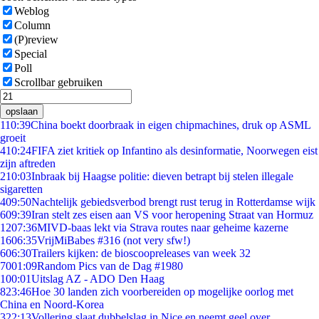
Weblog
Column
(P)review
Special
Poll
Scrollbar gebruiken
opslaan
1
10:39
China boekt doorbraak in eigen chipmachines, druk op ASML
groeit
4
10:24
FIFA ziet kritiek op Infantino als desinformatie, Noorwegen eist
zijn aftreden
2
10:03
Inbraak bij Haagse politie: dieven betrapt bij stelen illegale
sigaretten
4
09:50
Nachtelijk gebiedsverbod brengt rust terug in Rotterdamse wijk
6
09:39
Iran stelt zes eisen aan VS voor heropening Straat van Hormuz
12
07:36
MIVD-baas lekt via Strava routes naar geheime kazerne
16
06:35
VrijMiBabes #316 (not very sfw!)
6
06:30
Trailers kijken: de bioscoopreleases van week 32
70
01:09
Random Pics van de Dag #1980
1
00:01
Uitslag AZ - ADO Den Haag
8
23:46
Hoe 30 landen zich voorbereiden op mogelijke oorlog met
China en Noord-Korea
3
22:13
Vollering slaat dubbelslag in Nice en neemt geel over