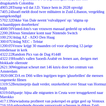
drugskartels Colombia
49
05:28
Trump wil dat J.D. Vance hem in 2028 opvolgt
74
05:24
Israël meldt dood twee militairen in Zuid-Libanon, vergelding
aangekondigd
57
02:32
Dikke Van Dale neemt 'vulvalippen' op: 'stigma op
schaamlippen doorbreken'
40
00:59
Vinted-foto's van vrouwen massaal gedeeld op seksfora
22
00:28
Jesus Simulator komt naar Nintendo Switch
1
00:25
Uitslag AZ - ADO Den Haag
3
00:07
Uitslag NEC - Telstar
12
00:05
Vrouw krijgt 30 maanden cel voor afpersing 12-jarige
misdienaar in kerk
43
22:22
Random Pics van de Dag #1448
43
22:19
Houthi's vallen Saoedi-Arabië en Jemen aan, dreigen met
blokkade olieroute
26
21:30
Wegpiraat scheurt met 146 km/u door het centrum van
Amsterdam
39
20:08
CDA en D66 willen ingrijpen tegen 'gluurbrillen' die mensen
ongemerkt filmen
13
19:52
Benzineprijs daalt verder, onzekerheid over Straat van Hormuz
blijft
63
19:04
Spanje: bijna alle migranten in Ceuta weer teruggekeerd naar
Marokko
4
17:13
Niewiadoma profiteert van pokerspel en grijpt geel op Ventoux
7
16:10
Aanhoudende droogte veroorzaakt scheuren in dijken Zuid-