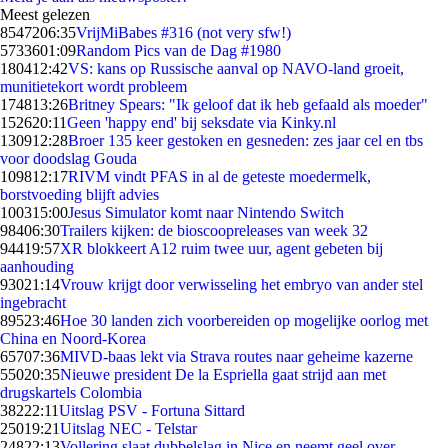
Meest gelezen
85472
06:35
VrijMiBabes #316 (not very sfw!)
57336
01:09
Random Pics van de Dag #1980
1804
12:42
VS: kans op Russische aanval op NAVO-land groeit,
munitietekort wordt probleem
1748
13:26
Britney Spears: "Ik geloof dat ik heb gefaald als moeder"
1526
20:11
Geen 'happy end' bij seksdate via Kinky.nl
1309
12:28
Broer 135 keer gestoken en gesneden: zes jaar cel en tbs
voor doodslag Gouda
1098
12:17
RIVM vindt PFAS in al de geteste moedermelk,
borstvoeding blijft advies
1003
15:00
Jesus Simulator komt naar Nintendo Switch
984
06:30
Trailers kijken: de bioscoopreleases van week 32
944
19:57
XR blokkeert A12 ruim twee uur, agent gebeten bij
aanhouding
930
21:14
Vrouw krijgt door verwisseling het embryo van ander stel
ingebracht
895
23:46
Hoe 30 landen zich voorbereiden op mogelijke oorlog met
China en Noord-Korea
657
07:36
MIVD-baas lekt via Strava routes naar geheime kazerne
550
20:35
Nieuwe president De la Espriella gaat strijd aan met
drugskartels Colombia
382
22:11
Uitslag PSV - Fortuna Sittard
250
19:21
Uitslag NEC - Telstar
248
22:13
Vollering slaat dubbelslag in Nice en neemt geel over