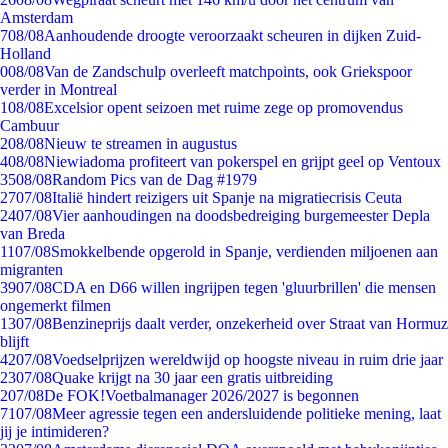
Amsterdam
7
08/08
Aanhoudende droogte veroorzaakt scheuren in dijken Zuid-
Holland
0
08/08
Van de Zandschulp overleeft matchpoints, ook Griekspoor
verder in Montreal
1
08/08
Excelsior opent seizoen met ruime zege op promovendus
Cambuur
2
08/08
Nieuw te streamen in augustus
4
08/08
Niewiadoma profiteert van pokerspel en grijpt geel op Ventoux
35
08/08
Random Pics van de Dag #1979
27
07/08
Italië hindert reizigers uit Spanje na migratiecrisis Ceuta
24
07/08
Vier aanhoudingen na doodsbedreiging burgemeester Depla
van Breda
11
07/08
Smokkelbende opgerold in Spanje, verdienden miljoenen aan
migranten
39
07/08
CDA en D66 willen ingrijpen tegen 'gluurbrillen' die mensen
ongemerkt filmen
13
07/08
Benzineprijs daalt verder, onzekerheid over Straat van Hormuz
blijft
42
07/08
Voedselprijzen wereldwijd op hoogste niveau in ruim drie jaar
23
07/08
Quake krijgt na 30 jaar een gratis uitbreiding
2
07/08
De FOK!Voetbalmanager 2026/2027 is begonnen
71
07/08
Meer agressie tegen een andersluidende politieke mening, laat
jij je intimideren?