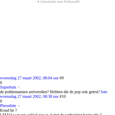
▼ Advertentie door Refinery89
woensdag 27 maart 2002, 08:04 uur
#9
0
Superbuis
de politiemannen arriveerden? Hebben die de pop ook getest?
foto
woensdag 27 maart 2002, 08:38 uur
#10
0
Phrostbite
Koud he ?
LMAO wat een sukkel,zou ie al met de verhuizing bezig zijn ?