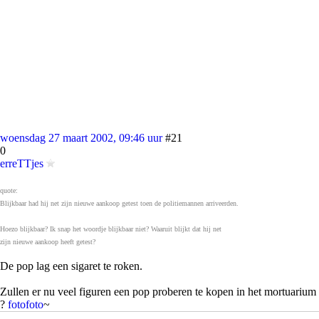
woensdag 27 maart 2002, 09:46 uur
#21
0
erreTTjes
quote:
Blijkbaar had hij net zijn nieuwe aankoop getest toen de politiemannen arriveerden.
Hoezo blijkbaar? Ik snap het woordje blijkbaar niet? Waaruit blijkt dat hij net
zijn nieuwe aankoop heeft getest?
De pop lag een sigaret te roken.
Zullen er nu veel figuren een pop proberen te kopen in het mortuarium
?
foto
foto
~
woensdag 27 maart 2002, 09:47 uur
#22