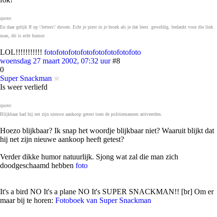
quote:
En daar gelijk ff op \'letters\' duwen. Echt je piest in je broek als je dat leest. geweldig. bedankt voor die link
man, dit is echt humor
LOL!!!!!!!!!!!
foto
foto
foto
foto
foto
foto
foto
foto
woensdag 27 maart 2002, 07:32 uur
#8
0
Super Snackman
Is weer verliefd
quote:
Blijkbaar had hij net zijn nieuwe aankoop getest toen de politiemannen arriveerden.
Hoezo blijkbaar? Ik snap het woordje blijkbaar niet? Waaruit blijkt dat
hij net zijn nieuwe aankoop heeft getest?
Verder dikke humor natuurlijk. Sjong wat zal die man zich
doodgeschaamd hebben
foto
It's a bird NO It's a plane NO It's SUPER SNACKMAN!! [br] Om er
maar bij te horen:
Fotoboek van Super Snackman