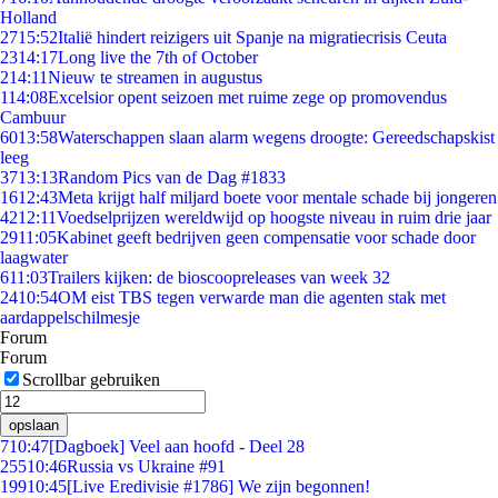
Holland
27
15:52
Italië hindert reizigers uit Spanje na migratiecrisis Ceuta
23
14:17
Long live the 7th of October
2
14:11
Nieuw te streamen in augustus
1
14:08
Excelsior opent seizoen met ruime zege op promovendus
Cambuur
60
13:58
Waterschappen slaan alarm wegens droogte: Gereedschapskist
leeg
37
13:13
Random Pics van de Dag #1833
16
12:43
Meta krijgt half miljard boete voor mentale schade bij jongeren
42
12:11
Voedselprijzen wereldwijd op hoogste niveau in ruim drie jaar
29
11:05
Kabinet geeft bedrijven geen compensatie voor schade door
laagwater
6
11:03
Trailers kijken: de bioscoopreleases van week 32
24
10:54
OM eist TBS tegen verwarde man die agenten stak met
aardappelschilmesje
Forum
Forum
Scrollbar gebruiken
opslaan
7
10:47
[Dagboek] Veel aan hoofd - Deel 28
255
10:46
Russia vs Ukraine #91
199
10:45
[Live Eredivisie #1786] We zijn begonnen!