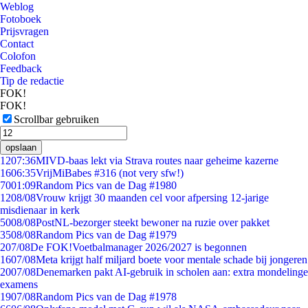
Weblog
Fotoboek
Prijsvragen
Contact
Colofon
Feedback
Tip de redactie
FOK!
FOK!
Scrollbar gebruiken
opslaan
12
07:36
MIVD-baas lekt via Strava routes naar geheime kazerne
16
06:35
VrijMiBabes #316 (not very sfw!)
70
01:09
Random Pics van de Dag #1980
12
08/08
Vrouw krijgt 30 maanden cel voor afpersing 12-jarige
misdienaar in kerk
50
08/08
PostNL-bezorger steekt bewoner na ruzie over pakket
35
08/08
Random Pics van de Dag #1979
2
07/08
De FOK!Voetbalmanager 2026/2027 is begonnen
16
07/08
Meta krijgt half miljard boete voor mentale schade bij jongeren
20
07/08
Denemarken pakt AI-gebruik in scholen aan: extra mondelinge
examens
19
07/08
Random Pics van de Dag #1978