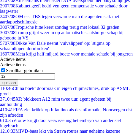
32
07/08
Amsterdams dierenasiel DOA overspoeld met babykonijntjes
29
07/08
Kabinet geeft bedrijven geen compensatie voor schade door
laagwater
24
07/08
OM eist TBS tegen verwarde man die agenten stak met
aardappelschilmesje
30
07/08
Tropische hitte keert zondag terug met lokaal 32 graden
30
07/08
Trump grijpt weer in op automatisch staatsburgerschap bij
geboorte in VS
57
07/08
Dikke Van Dale neemt 'vulvalippen' op: 'stigma op
schaamlippen doorbreken'
16
07/08
Meta krijgt half miljard boete voor mentale schade bij jongeren
Actieve items
Actieve items
Scrollbar gebruiken
opslaan
1
10:46
China boekt doorbraak in eigen chipmachines, druk op ASML
groeit
37
10:45
XR blokkeert A12 ruim twee uur, agent gebeten bij
aanhouding
4
10:41
FIFA ziet kritiek op Infantino als desinformatie, Noorwegen eist
zijn aftreden
6
10:35
Vrouw krijgt door verwisseling het embryo van ander stel
ingebracht
12
10:33
MIVD-baas lekt via Strava routes naar geheime kazerne