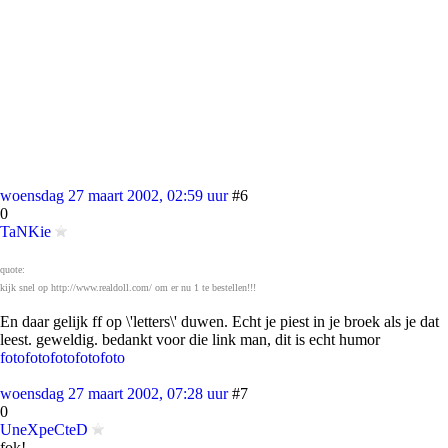
woensdag 27 maart 2002, 02:59 uur
#6
0
TaNKie
quote:
kijk snel op http://www.realdoll.com/ om er nu 1 te bestellen!!!
En daar gelijk ff op \'letters\' duwen. Echt je piest in je broek als je dat
leest. geweldig. bedankt voor die link man, dit is echt humor
foto
foto
foto
foto
foto
woensdag 27 maart 2002, 07:28 uur
#7
0
UneXpeCteD
fok!