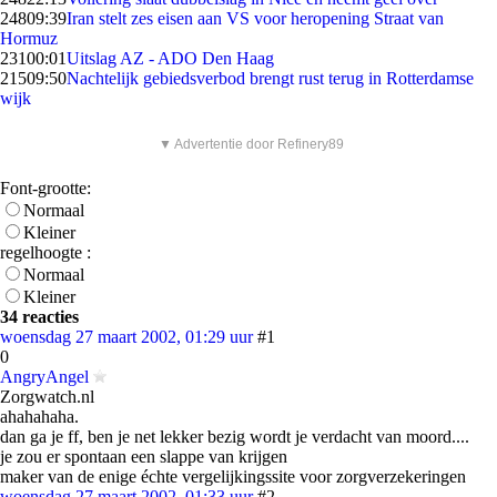
248
09:39
Iran stelt zes eisen aan VS voor heropening Straat van
Hormuz
231
00:01
Uitslag AZ - ADO Den Haag
215
09:50
Nachtelijk gebiedsverbod brengt rust terug in Rotterdamse
wijk
▼ Advertentie door Refinery89
Font-grootte:
Normaal
Kleiner
regelhoogte :
Normaal
Kleiner
34 reacties
woensdag 27 maart 2002, 01:29 uur
#1
0
AngryAngel
Zorgwatch.nl
ahahahaha.
dan ga je ff, ben je net lekker bezig wordt je verdacht van moord....
je zou er spontaan een slappe van krijgen
maker van de enige échte vergelijkingssite voor zorgverzekeringen
woensdag 27 maart 2002, 01:33 uur
#2