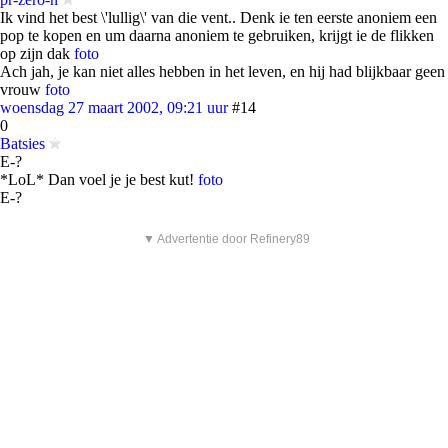
Ik vind het best \'lullig\' van die vent.. Denk ie ten eerste anoniem een
pop te kopen en um daarna anoniem te gebruiken, krijgt ie de flikken
op zijn dak
foto
Ach jah, je kan niet alles hebben in het leven, en hij had blijkbaar geen
vrouw
foto
woensdag 27 maart 2002, 09:21 uur
#14
0
Batsies
E-?
*LoL* Dan voel je je best kut!
foto
E-?
▼ Advertentie door Refinery89