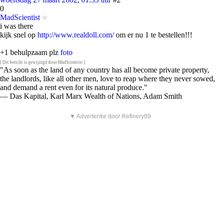
0
MadScientist
i was there
kijk snel op
http://www.realdoll.com/
om er nu 1 te bestellen!!!
+1 behulpzaam plz
foto
[ Dit bericht is gewijzigd door MadScientist ]
"As soon as the land of any country has all become private property,
the landlords, like all other men, love to reap where they never sowed,
and demand a rent even for its natural produce."
—
Das Kapital, Karl Marx
Wealth of Nations, Adam Smith
▼ Advertentie door Refinery89