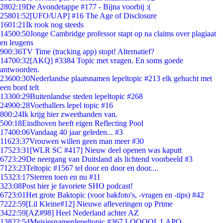
28
02:19
De Avondetappe #177 - Bijna voorbij :(
258
01:52
[UFO/UAP] #16 The Age of Disclosure
16
01:21
Ik rook nog steeds
145
00:50
Jonge Cambridge professor stapt op na claims over plagiaat
en leugens
9
00:36
TV Time (tracking app) stopt! Alternatief?
147
00:32
[AKQ] #3384 Topic met vragen. En soms goede
antwoorden.
236
00:30
Nederlandse plaatsnamen lepeltopic #213 elk gehucht met
een bord telt
133
00:29
Buitenlandse steden lepeltopic #268
249
00:28
Voetballers lepel topic #16
8
00:24
Ik krijg hier zweethanden van.
5
00:18
Eindhoven heeft eigen Reflecting Pool
174
00:06
Vandaag 40 jaar geleden... #3
116
23:37
Vrouwen willen geen man meer #30
175
23:31
[WLR SC #417] Nieuw deel openen was kaputt
67
23:29
De neergang van Duitsland als lichtend voorbeeld #3
71
23:23
Teltopic #1567 tel door en door en door....
153
23:17
Sterren toen en nu #11
3
23:08
Post hier je favoriete SHO podcast!
67
23:01
Het grote Baktopic (voor bakfoto's, -vragen en -tips) #42
72
22:59
[Lil Kleine#12] Nieuwe afleveringen op Prime
34
22:59
[AZ#98] Heel Nederland achter AZ
138
22:54
Meisjesnamenlepeltopic #367 LOOOOL LAPO