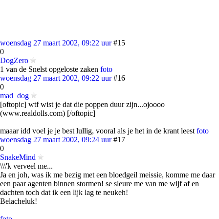
woensdag 27 maart 2002, 09:22 uur
#15
0
DogZero
1 van de Snelst opgeloste zaken
foto
woensdag 27 maart 2002, 09:22 uur
#16
0
mad_dog
[oftopic] wtf wist je dat die poppen duur zijn...ojoooo
(www.realdolls.com) [/oftopic]
maaar idd voel je je best lullig, vooral als je het in de krant leest
foto
woensdag 27 maart 2002, 09:24 uur
#17
0
SnakeMind
\\\'k verveel me...
Ja en joh, was ik me bezig met een bloedgeil meissie, komme me daar
een paar agenten binnen stormen! se sleure me van me wijf af en
dachten toch dat ik een lijk lag te neukeh!
Belacheluk!
foto