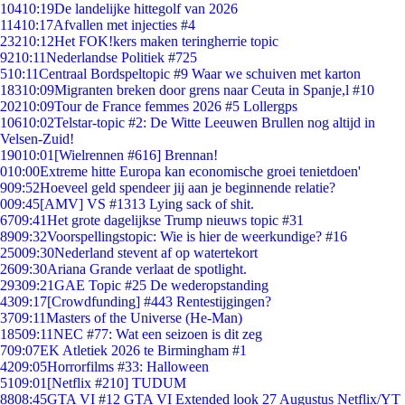
104
10:19
De landelijke hittegolf van 2026
114
10:17
Afvallen met injecties #4
232
10:12
Het FOK!kers maken teringherrie topic
92
10:11
Nederlandse Politiek #725
5
10:11
Centraal Bordspeltopic #9 Waar we schuiven met karton
183
10:09
Migranten breken door grens naar Ceuta in Spanje,l #10
202
10:09
Tour de France femmes 2026 #5 Lollergps
106
10:02
Telstar-topic #2: De Witte Leeuwen Brullen nog altijd in
Velsen-Zuid!
190
10:01
[Wielrennen #616] Brennan!
0
10:00
Extreme hitte Europa kan economische groei tenietdoen'
9
09:52
Hoeveel geld spendeer jij aan je beginnende relatie?
0
09:45
[AMV] VS #1313 Lying sack of shit.
67
09:41
Het grote dagelijkse Trump nieuws topic #31
89
09:32
Voorspellingstopic: Wie is hier de weerkundige? #16
250
09:30
Nederland stevent af op watertekort
26
09:30
Ariana Grande verlaat de spotlight.
293
09:21
GAE Topic #25 De wederopstanding
43
09:17
[Crowdfunding] #443 Rentestijgingen?
37
09:11
Masters of the Universe (He-Man)
185
09:11
NEC #77: Wat een seizoen is dit zeg
7
09:07
EK Atletiek 2026 te Birmingham #1
42
09:05
Horrorfilms #33: Halloween
51
09:01
[Netflix #210] TUDUM
88
08:45
GTA VI #12 GTA VI Extended look 27 Augustus Netflix/YT