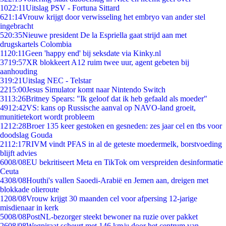
10
22:11
Uitslag PSV - Fortuna Sittard
6
21:14
Vrouw krijgt door verwisseling het embryo van ander stel
ingebracht
5
20:35
Nieuwe president De la Espriella gaat strijd aan met
drugskartels Colombia
11
20:11
Geen 'happy end' bij seksdate via Kinky.nl
37
19:57
XR blokkeert A12 ruim twee uur, agent gebeten bij
aanhouding
3
19:21
Uitslag NEC - Telstar
22
15:00
Jesus Simulator komt naar Nintendo Switch
31
13:26
Britney Spears: "Ik geloof dat ik heb gefaald als moeder"
49
12:42
VS: kans op Russische aanval op NAVO-land groeit,
munitietekort wordt probleem
12
12:28
Broer 135 keer gestoken en gesneden: zes jaar cel en tbs voor
doodslag Gouda
21
12:17
RIVM vindt PFAS in al de geteste moedermelk, borstvoeding
blijft advies
60
08/08
EU bekritiseert Meta en TikTok om verspreiden desinformatie
Ceuta
43
08/08
Houthi's vallen Saoedi-Arabië en Jemen aan, dreigen met
blokkade olieroute
12
08/08
Vrouw krijgt 30 maanden cel voor afpersing 12-jarige
misdienaar in kerk
50
08/08
PostNL-bezorger steekt bewoner na ruzie over pakket
26
08/08
Wegpiraat scheurt met 146 km/u door het centrum van