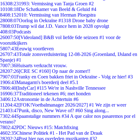
163
08:23
1993: Vermissing van Tanja Groen #2
101
08:18
De Schatkamer van Beeld & Geluid #4
84
08:15
2010: Vermissing van Herman Ploegstra
280
08:07
Oorlog in Oekraïne #1318 Drone baby drone
78
08:03
Trump wil dat J.D. Vance hem in 2028 opvolgt
4
08:03
Podcasts
260
07:50
[Videoland] B&B vol liefde 6de seizoen #1 voor de
vooruitkijkers
58
07:43
Eeuwig voortleven
267
07:43
Totale zonsverduistering 12-08-2026 (Groenland, IJsland en
Spanje) #1
70
07:36
Huisarts verkracht vrouw.
282
07:26
[CRE SC #160] Op naar de zomer!!
79
07:01
Franky en Coen bakken friet in Oekraïne - Volg ze hier! #3
19
06:43
Managarm's boerderij deel #5.1
78
06:40
[IndyCar] #115 We're in Nashville Tennessee
169
06:37
Traditioneel tekenen #6; met honden
34
06:12
Astronomie in de Achtertuin #6
112
04:42
[FOK!Voetbalmanager 2026/2027] #1 We zijn er weer
214
03:47
Punk, disco, New Wave of? #60 Sing along...
73
02:44
Spaanstalige nummers #34 A que calor nos pasaremos por el
verano?
78
02:42
PDC Nieuws #15: Matchfixing
46
02:35
Chinese Politiek #1 - Het Pad van de Draak
282
02:24
Post hier pas overleden muzikanten #32