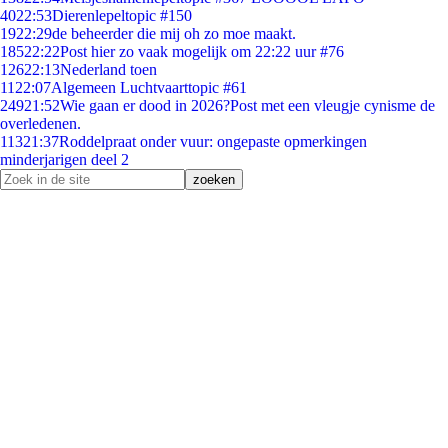
40
22:53
Dierenlepeltopic #150
19
22:29
de beheerder die mij oh zo moe maakt.
185
22:22
Post hier zo vaak mogelijk om 22:22 uur #76
126
22:13
Nederland toen
11
22:07
Algemeen Luchtvaarttopic #61
249
21:52
Wie gaan er dood in 2026?Post met een vleugje cynisme de
overledenen.
113
21:37
Roddelpraat onder vuur: ongepaste opmerkingen
minderjarigen deel 2