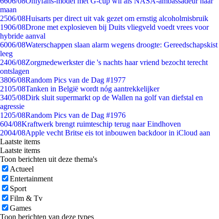
66
06/08
Onlyfans-model met G-cup wil als NASA-ambassadeur naar
maan
25
06/08
Huisarts per direct uit vak gezet om ernstig alcoholmisbruik
19
06/08
Drone met explosieven bij Duits vliegveld voedt vrees voor
hybride aanval
60
06/08
Waterschappen slaan alarm wegens droogte: Gereedschapskist
leeg
24
06/08
Zorgmedewerkster die 's nachts haar vriend bezocht terecht
ontslagen
38
06/08
Random Pics van de Dag #1977
21
05/08
Tanken in België wordt nóg aantrekkelijker
34
05/08
Dirk sluit supermarkt op de Wallen na golf van diefstal en
agressie
12
05/08
Random Pics van de Dag #1976
6
04/08
Kraftwerk brengt ruimteschip terug naar Eindhoven
20
04/08
Apple vecht Britse eis tot inbouwen backdoor in iCloud aan
Laatste items
Laatste items
Toon berichten uit deze thema's
Actueel
Entertainment
Sport
Film & Tv
Games
Toon berichten van deze types