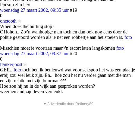
Poesuh zijn liev!
woensdag 27 maart 2002, 09:35 uur
#19
0
onetooth
When does the hurting stop?
OHohoh.. Zo\'n wanhopige man toch en dan ook nog eens door de
politie gestoord worden als ie net een robbertje aan het stoeien is.
foto
Misschien moet ie voortaan maar \'n escort laten langskomen
foto
woensdag 27 maart 2002, 09:37 uur
#20
0
flankerjoost
GEIL,
foto
toch ben ik benieuwd wat voor sekspop het was een plaatje
erbij zou wel leuk zijn. En... hoe zou het nu verder gaan met die man
en zijn relatie met zijn buurman???
Hoe zou hij nu in de wijk aan gesproken worden?
weer iemand zijn leven verneukt.
▼ Advertentie door Refinery89