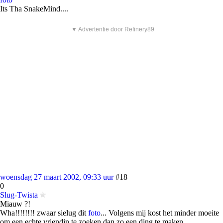
Its Tha SnakeMind....
▼ Advertentie door Refinery89
woensdag 27 maart 2002, 09:33 uur
#18
0
Slug-Twista
Miauw ?!
Wha!!!!!!!! zwaar sielug dit
foto
... Volgens mij kost het minder moeite
om een echte vriendin te zoeken dan zo een ding te maken...