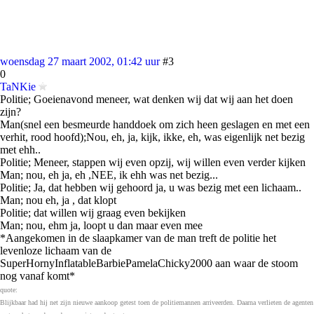
woensdag 27 maart 2002, 01:42 uur
#3
0
TaNKie
Politie; Goeienavond meneer, wat denken wij dat wij aan het doen
zijn?
Man(snel een besmeurde handdoek om zich heen geslagen en met een
verhit, rood hoofd);Nou, eh, ja, kijk, ikke, eh, was eigenlijk net bezig
met ehh..
Politie; Meneer, stappen wij even opzij, wij willen even verder kijken
Man; nou, eh ja, eh ,NEE, ik ehh was net bezig...
Politie; Ja, dat hebben wij gehoord ja, u was bezig met een lichaam..
Man; nou eh, ja , dat klopt
Politie; dat willen wij graag even bekijken
Man; nou, ehm ja, loopt u dan maar even mee
*Aangekomen in de slaapkamer van de man treft de politie het
levenloze lichaam van de
SuperHornyInflatableBarbiePamelaChicky2000 aan waar de stoom
nog vanaf komt*
quote:
Blijkbaar had hij net zijn nieuwe aankoop getest toen de politiemannen arriveerden. Daarna verlieten de agenten