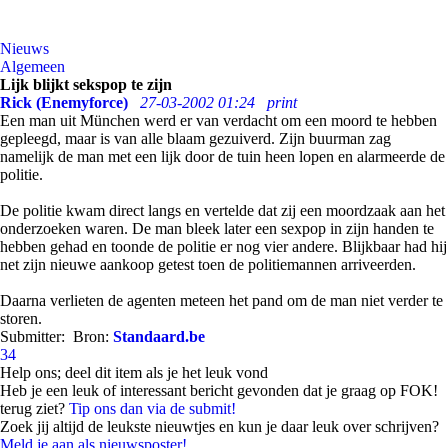
Nieuws
Algemeen
Lijk blijkt sekspop te zijn
Rick (Enemyforce)
27-03-2002 01:24
print
Een man uit München werd er van verdacht om een moord te hebben
gepleegd, maar is van alle blaam gezuiverd. Zijn buurman zag
namelijk de man met een lijk door de tuin heen lopen en alarmeerde de
politie.
De politie kwam direct langs en vertelde dat zij een moordzaak aan het
onderzoeken waren. De man bleek later een sexpop in zijn handen te
hebben gehad en toonde de politie er nog vier andere. Blijkbaar had hij
net zijn nieuwe aankoop getest toen de politiemannen arriveerden.
Daarna verlieten de agenten meteen het pand om de man niet verder te
storen.
Submitter:
Bron:
Standaard.be
34
Help ons; deel dit item als je het leuk vond
Heb je een leuk of interessant bericht gevonden dat je graag op FOK!
terug ziet?
Tip ons dan via de submit!
Zoek jij altijd de leukste nieuwtjes en kun je daar leuk over schrijven?
Meld je aan als nieuwsposter!