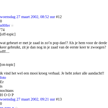
woensdag 27 maart 2002, 08:52 uur
#12
0
n00fer
'74
[off-topic]
wat gebeurt er met je zaad in zo\'n pop dan!? Als je hem voor de derde
keer gebruikt, zit je dan nog in je zaad van de eerste keer te zwoegen?
offf....
[on-topic]
ik vind het wel een mooi kroeg verhaal. Je hebt zeker alle aandacht!!
foto
Er
is
nochtans
H O O P
woensdag 27 maart 2002, 09:21 uur
#13
0
pr-zero-n