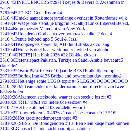
39
10:45
[INFLUENCERS #297] Toetjes & Bevers & Zwemmen in
water
278
10:45
[F1 SC] Get a Room #4
13
10:44
Unieke aanpak stopt jarenlange overlast in Rotterdamse wijk
159
10:44
Wat je ook stemt, je krijgt in NL altijd Links Liberaal Beleid.
2
10:44
Burgemeester Mamdani van New York
124
10:43
Hoe denkt God echt over homo-seksualiteit? deel 4
14
10:41
Petitie behoud npo 5 Soul & Jazz
126
10:41
Koopzegels sparen bij AH duurt straks 2x zo lang
130
10:41
Huisarts doet haar werk onder invloed van alcohol
271
10:40
[NET5] Het blok 2026 #32 Blokkendozen
35
10:36
Defensiepact Pakistan, Turkije en Saudi-Arabië bevat art.5
clausule?
253
10:35
Oscar Piastri: Over 10 jaar de BESTE allertijden-topic
297
10:35
Oorlog Iran #136 Bridge and powerplant day incoming?
279
10:33
Het enige echte LEGO-topic #45 LEGOOOOOOOOOOO
54
10:29
OM-Teamleider met kinderporno is oud-directeur van twee
basisscholen
162
10:28
Algemeen steektopic, waar er een steekje los zit #3
203
10:28
[RTL] B&B vol liefde 6de seizoen #4
39
10:27
Het hele alfabet #108 en 4letterwoord
182
10:27
Touwtrekken 2.0 #636 - Team 1 beste team *G* *O*
136
10:26
Het grote goedemorgen topic #3
128
10:26
[SBS6] De Bondgenoten #318 Een klein kusje moet kunnen
2
10:23
LG nas n1t1 - niet zichtbaar bij aansluiten