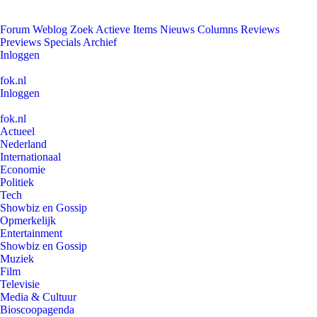
Forum
Weblog
Zoek
Actieve Items
Nieuws
Columns
Reviews
Previews
Specials
Archief
Inloggen
fok.nl
Inloggen
fok.nl
Actueel
Nederland
Internationaal
Economie
Politiek
Tech
Showbiz en Gossip
Opmerkelijk
Entertainment
Showbiz en Gossip
Muziek
Film
Televisie
Media & Cultuur
Bioscoopagenda