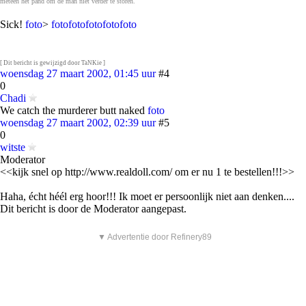
meteen het pand om de man niet verder te storen.
Sick!
foto
>
foto
foto
foto
foto
foto
[ Dit bericht is gewijzigd door TaNKie ]
woensdag 27 maart 2002, 01:45 uur
#4
0
Chadi
We catch the murderer butt naked
foto
woensdag 27 maart 2002, 02:39 uur
#5
0
witste
Moderator
<<kijk snel op http://www.realdoll.com/ om er nu 1 te bestellen!!!>>
Haha, écht héél erg hoor!!! Ik moet er persoonlijk niet aan denken....
Dit bericht is door de Moderator aangepast.
▼ Advertentie door Refinery89