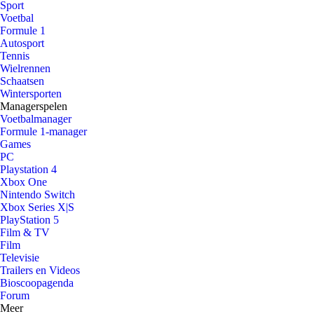
Sport
Voetbal
Formule 1
Autosport
Tennis
Wielrennen
Schaatsen
Wintersporten
Managerspelen
Voetbalmanager
Formule 1-manager
Games
PC
Playstation 4
Xbox One
Nintendo Switch
Xbox Series X|S
PlayStation 5
Film & TV
Film
Televisie
Trailers en Videos
Bioscoopagenda
Forum
Meer