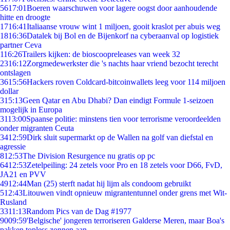
56
17:01
Boeren waarschuwen voor lagere oogst door aanhoudende
hitte en droogte
17
16:41
Italiaanse vrouw wint 1 miljoen, gooit kraslot per abuis weg
18
16:36
Datalek bij Bol en de Bijenkorf na cyberaanval op logistiek
partner Ceva
1
16:26
Trailers kijken: de bioscoopreleases van week 32
23
16:12
Zorgmedewerkster die 's nachts haar vriend bezocht terecht
ontslagen
36
15:56
Hackers roven Coldcard-bitcoinwallets leeg voor 114 miljoen
dollar
3
15:13
Geen Qatar en Abu Dhabi? Dan eindigt Formule 1-seizoen
mogelijk in Europa
31
13:00
Spaanse politie: minstens tien voor terrorisme veroordeelden
onder migranten Ceuta
34
12:59
Dirk sluit supermarkt op de Wallen na golf van diefstal en
agressie
8
12:53
The Division Resurgence nu gratis op pc
64
12:53
Zetelpeiling: 24 zetels voor Pro en 18 zetels voor D66, FvD,
JA21 en PVV
49
12:44
Man (25) sterft nadat hij lijm als condoom gebruikt
5
12:43
Litouwen vindt opnieuw migrantentunnel onder grens met Wit-
Rusland
33
11:13
Random Pics van de Dag #1977
90
09:59
'Belgische' jongeren terroriseren Galderse Meren, maar Boa's
pakken topless zonnen aan