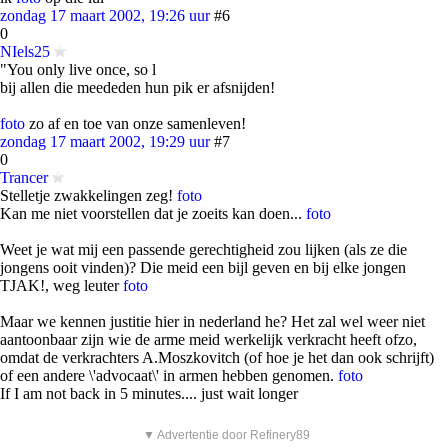
zondag 17 maart 2002, 19:26 uur
#6
0
NIels25
"You only live once, so l
bij allen die meededen hun pik er afsnijden!
foto
zo af en toe van onze samenleven!
zondag 17 maart 2002, 19:29 uur
#7
0
Trancer
Stelletje zwakkelingen zeg!
foto
Kan me niet voorstellen dat je zoeits kan doen...
foto
Weet je wat mij een passende gerechtigheid zou lijken (als ze die
jongens ooit vinden)? Die meid een bijl geven en bij elke jongen
TJAK!, weg leuter
foto
Maar we kennen justitie hier in nederland he? Het zal wel weer niet
aantoonbaar zijn wie de arme meid werkelijk verkracht heeft ofzo,
omdat de verkrachters A.Moszkovitch (of hoe je het dan ook schrijft)
of een andere \'advocaat\' in armen hebben genomen.
foto
If I am not back in 5 minutes.... just wait longer
▼ Advertentie door Refinery89