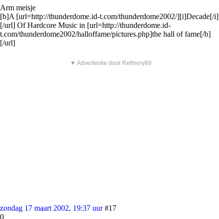
Arm meisje
[b]A [url=http://thunderdome.id-t.com/thunderdome2002/][i]Decade[/i]
[/url] Of Hardcore Music in [url=http://thunderdome.id-
t.com/thunderdome2002/halloffame/pictures.php]the hall of fame[/b]
[/url]
▼ Advertentie door Refinery89
zondag 17 maart 2002, 19:37 uur
#17
0