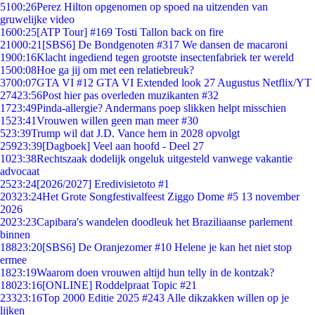
51
00:26
Perez Hilton opgenomen op spoed na uitzenden van
gruwelijke video
16
00:25
[ATP Tour] #169 Tosti Tallon back on fire
210
00:21
[SBS6] De Bondgenoten #317 We dansen de macaroni
19
00:16
Klacht ingediend tegen grootste insectenfabriek ter wereld
15
00:08
Hoe ga jij om met een relatiebreuk?
37
00:07
GTA VI #12 GTA VI Extended look 27 Augustus Netflix/YT
274
23:56
Post hier pas overleden muzikanten #32
17
23:49
Pinda-allergie? Andermans poep slikken helpt misschien
15
23:41
Vrouwen willen geen man meer #30
5
23:39
Trump wil dat J.D. Vance hem in 2028 opvolgt
259
23:39
[Dagboek] Veel aan hoofd - Deel 27
10
23:38
Rechtszaak dodelijk ongeluk uitgesteld vanwege vakantie
advocaat
25
23:24
[2026/2027] Eredivisietoto #1
203
23:24
Het Grote Songfestivalfeest Ziggo Dome #5 13 november
2026
20
23:23
Capibara's wandelen doodleuk het Braziliaanse parlement
binnen
188
23:20
[SBS6] De Oranjezomer #10 Helene je kan het niet stop
ermee
18
23:19
Waarom doen vrouwen altijd hun telly in de kontzak?
180
23:16
[ONLINE] Roddelpraat Topic #21
233
23:16
Top 2000 Editie 2025 #243 Alle dikzakken willen op je
lijken