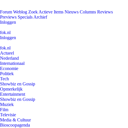
Forum
Weblog
Zoek
Actieve Items
Nieuws
Columns
Reviews
Previews
Specials
Archief
Inloggen
fok.nl
Inloggen
fok.nl
Actueel
Nederland
Internationaal
Economie
Politiek
Tech
Showbiz en Gossip
Opmerkelijk
Entertainment
Showbiz en Gossip
Muziek
Film
Televisie
Media & Cultuur
Bioscoopagenda