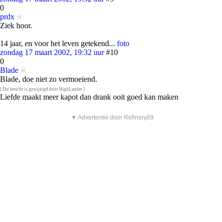
0
prdx
Ziek hoor.
14 jaar, en voor het leven getekend...
foto
zondag 17 maart 2002, 19:32 uur
#10
0
Blade
Blade, doe niet zo vermoeiend.
[ Dit bericht is gewijzigd door HighLander ]
Liefde maakt meer kapot dan drank ooit goed kan maken
▼ Advertentie door Refinery89