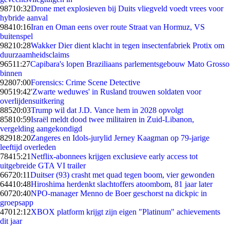
987
10:32
Drone met explosieven bij Duits vliegveld voedt vrees voor
hybride aanval
984
10:16
Iran en Oman eens over route Straat van Hormuz, VS
buitenspel
982
10:28
Wakker Dier dient klacht in tegen insectenfabriek Protix om
duurzaamheidsclaims
965
11:27
Capibara's lopen Braziliaans parlementsgebouw Mato Grosso
binnen
928
07:00
Forensics: Crime Scene Detective
905
19:42
'Zwarte weduwes' in Rusland trouwen soldaten voor
overlijdensuitkering
885
20:03
Trump wil dat J.D. Vance hem in 2028 opvolgt
858
10:59
Israël meldt dood twee militairen in Zuid-Libanon,
vergelding aangekondigd
829
18:20
Zangeres en Idols-jurylid Jerney Kaagman op 79-jarige
leeftijd overleden
784
15:21
Netflix-abonnees krijgen exclusieve early access tot
uitgebreide GTA VI trailer
667
20:11
Duitser (93) crasht met quad tegen boom, vier gewonden
644
10:48
Hiroshima herdenkt slachtoffers atoombom, 81 jaar later
607
20:40
NPO-manager Menno de Boer geschorst na dickpic in
groepsapp
470
12:12
XBOX platform krijgt zijn eigen "Platinum" achievements
dit jaar