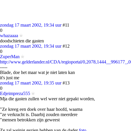
zondag 17 maart 2002, 19:34 uur
#11
0
whazaaaa
doodschieten die gasten
zondag 17 maart 2002, 19:34 uur
#12
0
ZuperMan
http://www.gelderlander.nl/CDA/regioportal/0,2078,1444__996177_,0
-----
Blade, doe het maar wat je niet laten kan
it's just me
zondag 17 maart 2002, 19:35 uur
#13
0
Edjeimpreza555
Mja die gasten zullen wel weer niet gepakt worden,
"Ze kreeg een doek over haar hoofd, waarna
"ze verkracht is. Daarbij zouden meerdere
"mensen betrokken zijn geweest
Ze zal weinig gezien hebben van de dader
foto