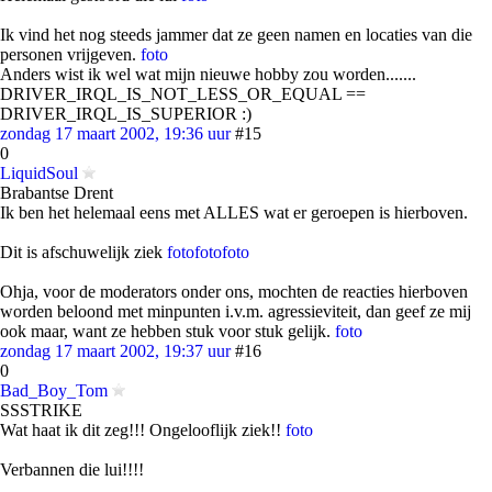
Ik vind het nog steeds jammer dat ze geen namen en locaties van die
personen vrijgeven.
foto
Anders wist ik wel wat mijn nieuwe hobby zou worden.......
DRIVER_IRQL_IS_NOT_LESS_OR_EQUAL ==
DRIVER_IRQL_IS_SUPERIOR :)
zondag 17 maart 2002, 19:36 uur
#15
0
LiquidSoul
Brabantse Drent
Ik ben het helemaal eens met ALLES wat er geroepen is hierboven.
Dit is afschuwelijk ziek
foto
foto
foto
Ohja, voor de moderators onder ons, mochten de reacties hierboven
worden beloond met minpunten i.v.m. agressieviteit, dan geef ze mij
ook maar, want ze hebben stuk voor stuk gelijk.
foto
zondag 17 maart 2002, 19:37 uur
#16
0
Bad_Boy_Tom
SSSTRIKE
Wat haat ik dit zeg!!! Ongelooflijk ziek!!
foto
Verbannen die lui!!!!