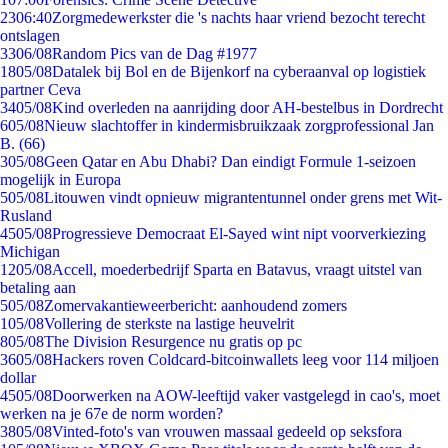
23
06:40
Zorgmedewerkster die 's nachts haar vriend bezocht terecht
ontslagen
33
06/08
Random Pics van de Dag #1977
18
05/08
Datalek bij Bol en de Bijenkorf na cyberaanval op logistiek
partner Ceva
34
05/08
Kind overleden na aanrijding door AH-bestelbus in Dordrecht
6
05/08
Nieuw slachtoffer in kindermisbruikzaak zorgprofessional Jan
B. (66)
3
05/08
Geen Qatar en Abu Dhabi? Dan eindigt Formule 1-seizoen
mogelijk in Europa
5
05/08
Litouwen vindt opnieuw migrantentunnel onder grens met Wit-
Rusland
45
05/08
Progressieve Democraat El-Sayed wint nipt voorverkiezing
Michigan
12
05/08
Accell, moederbedrijf Sparta en Batavus, vraagt uitstel van
betaling aan
5
05/08
Zomervakantieweerbericht: aanhoudend zomers
1
05/08
Vollering de sterkste na lastige heuvelrit
8
05/08
The Division Resurgence nu gratis op pc
36
05/08
Hackers roven Coldcard-bitcoinwallets leeg voor 114 miljoen
dollar
45
05/08
Doorwerken na AOW-leeftijd vaker vastgelegd in cao's, moet
werken na je 67e de norm worden?
38
05/08
Vinted-foto's van vrouwen massaal gedeeld op seksfora