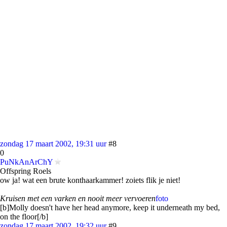
zondag 17 maart 2002, 19:31 uur
#8
0
PuNkAnArChY
Offspring Roels
ow ja! wat een brute konthaarkammer! zoiets flik je niet!
Kruisen met een varken en nooit meer vervoeren
foto
[b]Molly doesn't have her head anymore, keep it underneath my bed,
on the floor[/b]
zondag 17 maart 2002, 19:32 uur
#9