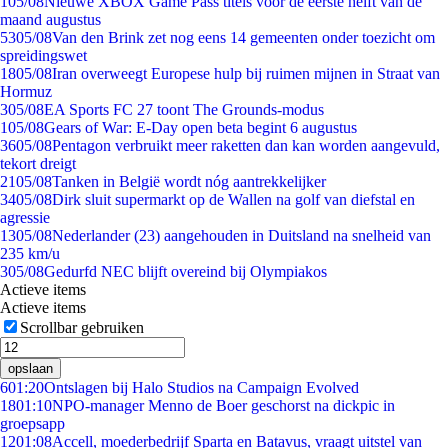
1
05/08
Nieuwe XBOX Game Pass titels voor de eerste helft van de
maand augustus
53
05/08
Van den Brink zet nog eens 14 gemeenten onder toezicht om
spreidingswet
18
05/08
Iran overweegt Europese hulp bij ruimen mijnen in Straat van
Hormuz
3
05/08
EA Sports FC 27 toont The Grounds-modus
1
05/08
Gears of War: E-Day open beta begint 6 augustus
36
05/08
Pentagon verbruikt meer raketten dan kan worden aangevuld,
tekort dreigt
21
05/08
Tanken in België wordt nóg aantrekkelijker
34
05/08
Dirk sluit supermarkt op de Wallen na golf van diefstal en
agressie
13
05/08
Nederlander (23) aangehouden in Duitsland na snelheid van
235 km/u
3
05/08
Gedurfd NEC blijft overeind bij Olympiakos
Actieve items
Actieve items
Scrollbar gebruiken
opslaan
6
01:20
Ontslagen bij Halo Studios na Campaign Evolved
18
01:10
NPO-manager Menno de Boer geschorst na dickpic in
groepsapp
12
01:08
Accell, moederbedrijf Sparta en Batavus, vraagt uitstel van