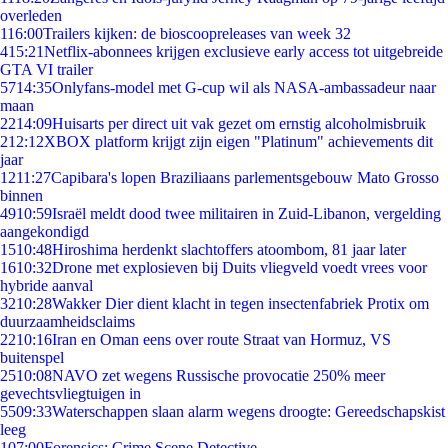
overleden
1
16:00
Trailers kijken: de bioscoopreleases van week 32
4
15:21
Netflix-abonnees krijgen exclusieve early access tot uitgebreide
GTA VI trailer
57
14:35
Onlyfans-model met G-cup wil als NASA-ambassadeur naar
maan
22
14:09
Huisarts per direct uit vak gezet om ernstig alcoholmisbruik
2
12:12
XBOX platform krijgt zijn eigen "Platinum" achievements dit
jaar
12
11:27
Capibara's lopen Braziliaans parlementsgebouw Mato Grosso
binnen
49
10:59
Israël meldt dood twee militairen in Zuid-Libanon, vergelding
aangekondigd
15
10:48
Hiroshima herdenkt slachtoffers atoombom, 81 jaar later
16
10:32
Drone met explosieven bij Duits vliegveld voedt vrees voor
hybride aanval
32
10:28
Wakker Dier dient klacht in tegen insectenfabriek Protix om
duurzaamheidsclaims
22
10:16
Iran en Oman eens over route Straat van Hormuz, VS
buitenspel
25
10:08
NAVO zet wegens Russische provocatie 250% meer
gevechtsvliegtuigen in
55
09:33
Waterschappen slaan alarm wegens droogte: Gereedschapskist
leeg
1
07:00
Forensics: Crime Scene Detective