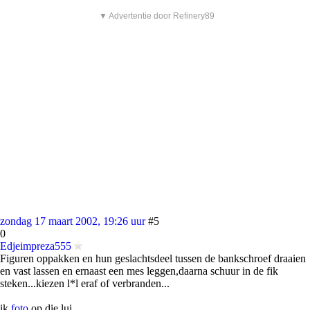
▼ Advertentie door Refinery89
zondag 17 maart 2002, 19:26 uur
#5
0
Edjeimpreza555
Figuren oppakken en hun geslachtsdeel tussen de bankschroef draaien
en vast lassen en ernaast een mes leggen,daarna schuur in de fik
steken...kiezen l*l eraf of verbranden...
ik
foto
op die lui