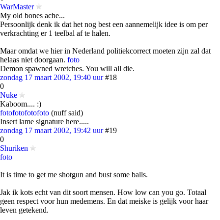
WarMaster
My old bones ache...
Persoonlijk denk ik dat het nog best een aannemelijk idee is om per
verkrachting er 1 teelbal af te halen.
Maar omdat we hier in Nederland politiekcorrect moeten zijn zal dat
helaas niet doorgaan.
foto
Demon spawned wretches. You will all die.
zondag 17 maart 2002, 19:40 uur
#18
0
Nuke
Kaboom.... :)
foto
foto
foto
foto
(nuff said)
Insert lame signature here.....
zondag 17 maart 2002, 19:42 uur
#19
0
Shuriken
foto
It is time to get me shotgun and bust some balls.
Jak ik kots echt van dit soort mensen. How low can you go. Totaal
geen respect voor hun medemens. En dat meiske is gelijk voor haar
leven getekend.