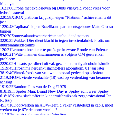
Michigan
16
21:00
Drone met explosieven bij Duits vliegveld voedt vrees voor
hybride aanval
2
20:58
XBOX platform krijgt zijn eigen "Platinum" achievements dit
jaar
12
20:48
Capibara's lopen Braziliaans parlementsgebouw Mato Grosso
binnen
5
20:30
Zomervakantieweerbericht: aanhoudend zomers
32
20:25
Wakker Dier dient klacht in tegen insectenfabriek Protix om
duurzaamheidsclaims
1
20:21
Lemmen boekt eerste profzege in zware Ronde van Polen-rit
84
20:21
'Witte' mannen discrimineren is volgens OM geen enkel
probleem
22
20:05
Huisarts per direct uit vak gezet om ernstig alcoholmisbruik
15
19:45
Hiroshima herdenkt slachtoffers atoombom, 81 jaar later
38
19:40
Vinted-foto's van vrouwen massaal gedeeld op seksfora
21
19:34
OM: vierde verdachte (18) vast op verdenking van beramen
aanslag
19
19:25
Random Pics van de Dag #1978
8
18:19
In Spider-Man: Brand New Day is Spidey echt weer Spidey
6
18:18
Nieuw slachtoffer in kindermisbruikzaak zorgprofessional Jan
B. (66)
45
17:10
Doorwerken na AOW-leeftijd vaker vastgelegd in cao's, moet
werken na je 67e de norm worden?
1
17:07
Forensics: Crime Scene Detective