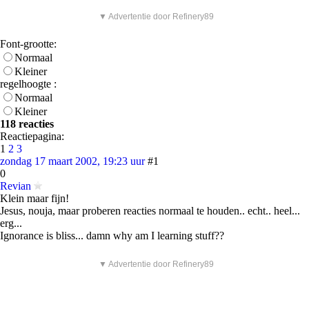
▼ Advertentie door Refinery89
Font-grootte:
Normaal
Kleiner
regelhoogte :
Normaal
Kleiner
118 reacties
Reactiepagina:
1
2
3
zondag 17 maart 2002, 19:23 uur
#1
0
Revian
Klein maar fijn!
Jesus, nouja, maar proberen reacties normaal te houden.. echt.. heel...
erg...
Ignorance is bliss... damn why am I learning stuff??
▼ Advertentie door Refinery89