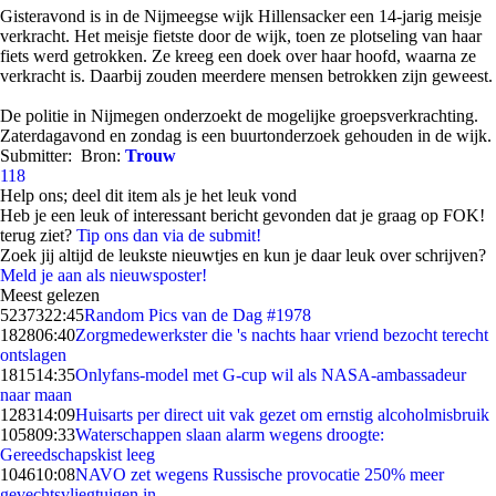
Gisteravond is in de Nijmeegse wijk Hillensacker een 14-jarig meisje
verkracht. Het meisje fietste door de wijk, toen ze plotseling van haar
fiets werd getrokken. Ze kreeg een doek over haar hoofd, waarna ze
verkracht is. Daarbij zouden meerdere mensen betrokken zijn geweest.
De politie in Nijmegen onderzoekt de mogelijke groepsverkrachting.
Zaterdagavond en zondag is een buurtonderzoek gehouden in de wijk.
Submitter:
Bron:
Trouw
118
Help ons; deel dit item als je het leuk vond
Heb je een leuk of interessant bericht gevonden dat je graag op FOK!
terug ziet?
Tip ons dan via de submit!
Zoek jij altijd de leukste nieuwtjes en kun je daar leuk over schrijven?
Meld je aan als nieuwsposter!
Meest gelezen
52373
22:45
Random Pics van de Dag #1978
1828
06:40
Zorgmedewerkster die 's nachts haar vriend bezocht terecht
ontslagen
1815
14:35
Onlyfans-model met G-cup wil als NASA-ambassadeur
naar maan
1283
14:09
Huisarts per direct uit vak gezet om ernstig alcoholmisbruik
1058
09:33
Waterschappen slaan alarm wegens droogte:
Gereedschapskist leeg
1046
10:08
NAVO zet wegens Russische provocatie 250% meer
gevechtsvliegtuigen in