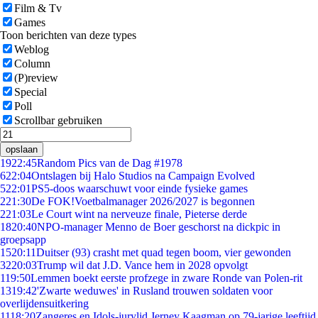
Film & Tv
Games
Toon berichten van deze types
Weblog
Column
(P)review
Special
Poll
Scrollbar gebruiken
opslaan
19
22:45
Random Pics van de Dag #1978
6
22:04
Ontslagen bij Halo Studios na Campaign Evolved
5
22:01
PS5-doos waarschuwt voor einde fysieke games
2
21:30
De FOK!Voetbalmanager 2026/2027 is begonnen
2
21:03
Le Court wint na nerveuze finale, Pieterse derde
18
20:40
NPO-manager Menno de Boer geschorst na dickpic in
groepsapp
15
20:11
Duitser (93) crasht met quad tegen boom, vier gewonden
32
20:03
Trump wil dat J.D. Vance hem in 2028 opvolgt
1
19:50
Lemmen boekt eerste profzege in zware Ronde van Polen-rit
13
19:42
'Zwarte weduwes' in Rusland trouwen soldaten voor
overlijdensuitkering
11
18:20
Zangeres en Idols-jurylid Jerney Kaagman op 79-jarige leeftijd