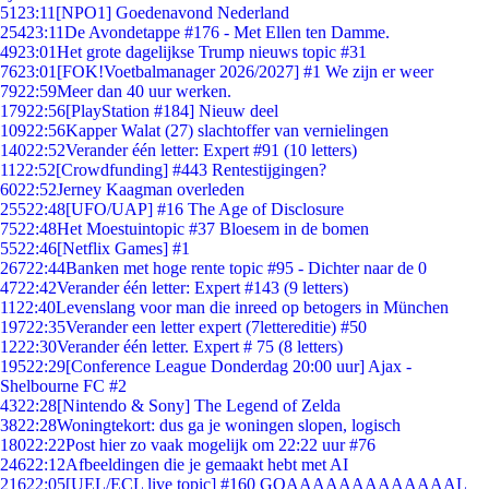
51
23:11
[NPO1] Goedenavond Nederland
254
23:11
De Avondetappe #176 - Met Ellen ten Damme.
49
23:01
Het grote dagelijkse Trump nieuws topic #31
76
23:01
[FOK!Voetbalmanager 2026/2027] #1 We zijn er weer
79
22:59
Meer dan 40 uur werken.
179
22:56
[PlayStation #184] Nieuw deel
109
22:56
Kapper Walat (27) slachtoffer van vernielingen
140
22:52
Verander één letter: Expert #91 (10 letters)
11
22:52
[Crowdfunding] #443 Rentestijgingen?
60
22:52
Jerney Kaagman overleden
255
22:48
[UFO/UAP] #16 The Age of Disclosure
75
22:48
Het Moestuintopic #37 Bloesem in de bomen
55
22:46
[Netflix Games] #1
267
22:44
Banken met hoge rente topic #95 - Dichter naar de 0
47
22:42
Verander één letter: Expert #143 (9 letters)
11
22:40
Levenslang voor man die inreed op betogers in München
197
22:35
Verander een letter expert (7lettereditie) #50
12
22:30
Verander één letter. Expert # 75 (8 letters)
195
22:29
[Conference League Donderdag 20:00 uur] Ajax -
Shelbourne FC #2
43
22:28
[Nintendo & Sony] The Legend of Zelda
38
22:28
Woningtekort: dus ga je woningen slopen, logisch
180
22:22
Post hier zo vaak mogelijk om 22:22 uur #76
246
22:12
Afbeeldingen die je gemaakt hebt met AI
216
22:05
[UEL/ECL live topic] #160 GOAAAAAAAAAAAAAL