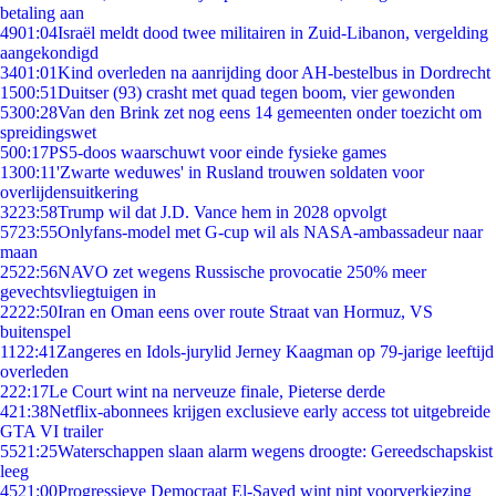
betaling aan
49
01:04
Israël meldt dood twee militairen in Zuid-Libanon, vergelding
aangekondigd
34
01:01
Kind overleden na aanrijding door AH-bestelbus in Dordrecht
15
00:51
Duitser (93) crasht met quad tegen boom, vier gewonden
53
00:28
Van den Brink zet nog eens 14 gemeenten onder toezicht om
spreidingswet
5
00:17
PS5-doos waarschuwt voor einde fysieke games
13
00:11
'Zwarte weduwes' in Rusland trouwen soldaten voor
overlijdensuitkering
32
23:58
Trump wil dat J.D. Vance hem in 2028 opvolgt
57
23:55
Onlyfans-model met G-cup wil als NASA-ambassadeur naar
maan
25
22:56
NAVO zet wegens Russische provocatie 250% meer
gevechtsvliegtuigen in
22
22:50
Iran en Oman eens over route Straat van Hormuz, VS
buitenspel
11
22:41
Zangeres en Idols-jurylid Jerney Kaagman op 79-jarige leeftijd
overleden
2
22:17
Le Court wint na nerveuze finale, Pieterse derde
4
21:38
Netflix-abonnees krijgen exclusieve early access tot uitgebreide
GTA VI trailer
55
21:25
Waterschappen slaan alarm wegens droogte: Gereedschapskist
leeg
45
21:00
Progressieve Democraat El-Sayed wint nipt voorverkiezing