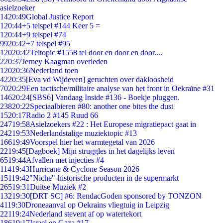
asielzoeker
14
20:49
Global Justice Report
1
20:44
+5 telspel #144 Keer 5 =
1
20:44
+9 telspel #74
99
20:42
+7 telspel #95
120
20:42
Teltopic #1558 tel door en door en door....
2
20:37
Jerney Kaagman overleden
120
20:36
Nederland toen
42
20:35
[Eva vd Wijdeven] geruchten over dakloosheid
70
20:29
Een tactische/militaire analyse van het front in Oekraïne #31
146
20:24
[SBS6] Vandaag Inside #136 - Boekje pluggen.
238
20:22
Speciaalbieren #80: another one bites the dust
15
20:17
Radio 2 #145 Ruud 66
247
19:58
Asielzoekers #22 : Het Europese migratiepact gaat in
242
19:53
Nederlandstalige muziektopic #13
166
19:49
Voorspel hier het warmtegetal van 2026
22
19:45
[Dagboek] Mijn struggles in het dagelijks leven
65
19:44
Afvallen met injecties #4
114
19:43
Hurricane & Cyclone Season 2026
151
19:42
"Niche"-historische producten in de supermarkt
265
19:31
Duitse Muziek #2
132
19:30
[DRT SC] #6: RendacGoden sponsored by TONZON
41
19:30
Droneaanval op Oekrains vliegtuig in Leipzig
221
19:24
Nederland stevent af op watertekort
186
19:17
Israel en Gaza #17