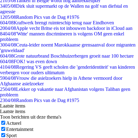
21
05/08
Tanken in België wordt nóg aantrekkelijker
34
05/08
Dirk sluit supermarkt op de Wallen na golf van diefstal en
agressie
12
05/08
Random Pics van de Dag #1976
6
04/08
Kraftwerk brengt ruimteschip terug naar Eindhoven
20
04/08
Apple vecht Britse eis tot inbouwen backdoor in iCloud aan
84
04/08
'Witte' mannen discrimineren is volgens OM geen enkel
probleem
30
04/08
Ceuta-leider noemt Marokkaanse grensaanval door migranten
'gruweldaad'
6
04/08
Grote natuurbrand Boschhuizerbergen groeit naar 100 hectare
6
04/08
FOK! was even down
41
04/08
Regering VS geeft scholen die 'genderidentiteit' van kinderen
verbergen voor ouders ultimatum
59
04/08
Vrouw die asielzoekers hielp in Athene vermoord door
Afghaanse asielzoeker
25
04/08
Lekker op vakantie naar Afghanistan volgens Taliban geen
probleem
23
04/08
Random Pics van de Dag #1975
Laatste items
Laatste items
Toon berichten uit deze thema's
Actueel
Entertainment
Sport