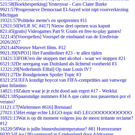
5
21:58
[Boekbespreking] Yesteryear - Caro Claire Burke
99
21:57
Progressieve Democraat El-Sayed wint nipt voorverkiezing
Michigan
193
21:57
Politieke meme's en spotprenten #11
129
21:50
[WLR SC #417] Nieuw deel openen was kaputt
8
21:45
[gratis] Videogames Part 9: Gratis en free-to-play games!
32
21:45
[Voorspellen] Voorspel de eindstand van de Eredivisie
2026/2027
20
21:44
Nieuwe Marvel films. #12
99
21:39
[NPO1] Het Familiediner #23 - te allen tijden
134
21:33
FOK!ers die stoppen met alcohol - waar we stoppen #21
65
21:32
De neergang van Duitsland als lichtend voorbeeld #3
123
21:29
[Nederlands Elftal] Op naar Louis IV?
69
21:27
De Bondgenoten Spoiler Topic #3
83
21:25
UEFA kondigt boycot van FIFA-competities aan vanwege
plan Infantino
140
21:19
Zaken waar je je echt dood aan ergert #17 - Werklui
68
21:18
Spaanstalige nummers #34 A que calor nos pasaremos por el
verano?
111
21:17
[Wielrennen #616] Brennan!
270
21:15
Het enige echte LEGO-topic #45 LEGOOOOOOOOOOO
169
21:13
Wat is op dit moment volgens jou de meest irritante reclame?
#12
162
20:58
Wat is jullie binnenhuistemperatuur? #81 Horrorzomer
60
20:54
Lisa (38) vermoord in Griekenland door Afghaanse