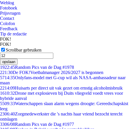
Weblog
Fotoboek
Prijsvragen
Contact
Colofon
Feedback
Tip de redactie
FOK!
FOK!
Scrollbar gebruiken
opslaan
19
22:45
Random Pics van de Dag #1978
2
21:30
De FOK!Voetbalmanager 2026/2027 is begonnen
57
14:35
Onlyfans-model met G-cup wil als NASA-ambassadeur naar
maan
22
14:09
Huisarts per direct uit vak gezet om ernstig alcoholmisbruik
16
10:32
Drone met explosieven bij Duits vliegveld voedt vrees voor
hybride aanval
55
09:33
Waterschappen slaan alarm wegens droogte: Gereedschapskist
leeg
23
06:40
Zorgmedewerkster die 's nachts haar vriend bezocht terecht
ontslagen
33
06/08
Random Pics van de Dag #1977