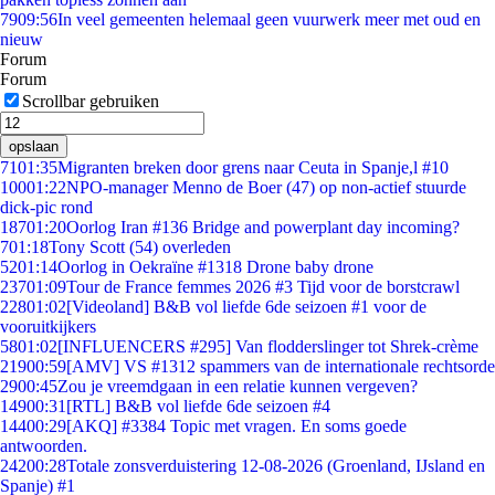
79
09:56
In veel gemeenten helemaal geen vuurwerk meer met oud en
nieuw
Forum
Forum
Scrollbar gebruiken
opslaan
71
01:35
Migranten breken door grens naar Ceuta in Spanje,l #10
100
01:22
NPO-manager Menno de Boer (47) op non-actief stuurde
dick-pic rond
187
01:20
Oorlog Iran #136 Bridge and powerplant day incoming?
7
01:18
Tony Scott (54) overleden
52
01:14
Oorlog in Oekraïne #1318 Drone baby drone
237
01:09
Tour de France femmes 2026 #3 Tijd voor de borstcrawl
228
01:02
[Videoland] B&B vol liefde 6de seizoen #1 voor de
vooruitkijkers
58
01:02
[INFLUENCERS #295] Van flodderslinger tot Shrek-crème
219
00:59
[AMV] VS #1312 spammers van de internationale rechtsorde
29
00:45
Zou je vreemdgaan in een relatie kunnen vergeven?
149
00:31
[RTL] B&B vol liefde 6de seizoen #4
144
00:29
[AKQ] #3384 Topic met vragen. En soms goede
antwoorden.
242
00:28
Totale zonsverduistering 12-08-2026 (Groenland, IJsland en
Spanje) #1