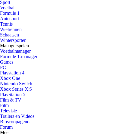
Sport
Voetbal
Formule 1
Autosport
Tennis
Wielrennen
Schaatsen
Wintersporten
Managerspelen
Voetbalmanager
Formule 1-manager
Games
PC
Playstation 4
Xbox One
Nintendo Switch
Xbox Series X|S
PlayStation 5
Film & TV
Film
Televisie
Trailers en Videos
Bioscoopagenda
Forum
Meer