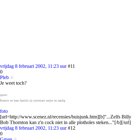
vrijdag 8 februari 2002, 11:23 uur
#11
0
Pleb
Je weet toch?
quote:
Beatrix en haar familie zij uitermate netjes en aardig
foto
[url=http://www.scenez.nl/recensies/buisjunk.htm][b]"...Zelfs Billy
Bob Thornton kan z'n cock niet in alle plotholes steken..."[/b][/url]
vrijdag 8 februari 2002, 11:23 uur
#12
0
Gman