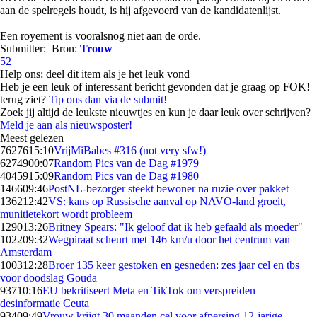
aan de spelregels houdt, is hij afgevoerd van de kandidatenlijst.
Een royement is vooralsnog niet aan de orde.
Submitter:
Bron:
Trouw
52
Help ons; deel dit item als je het leuk vond
Heb je een leuk of interessant bericht gevonden dat je graag op FOK!
terug ziet?
Tip ons dan via de submit!
Zoek jij altijd de leukste nieuwtjes en kun je daar leuk over schrijven?
Meld je aan als nieuwsposter!
Meest gelezen
76276
15:10
VrijMiBabes #316 (not very sfw!)
62749
00:07
Random Pics van de Dag #1979
40459
15:09
Random Pics van de Dag #1980
1466
09:46
PostNL-bezorger steekt bewoner na ruzie over pakket
1362
12:42
VS: kans op Russische aanval op NAVO-land groeit,
munitietekort wordt probleem
1290
13:26
Britney Spears: "Ik geloof dat ik heb gefaald als moeder"
1022
09:32
Wegpiraat scheurt met 146 km/u door het centrum van
Amsterdam
1003
12:28
Broer 135 keer gestoken en gesneden: zes jaar cel en tbs
voor doodslag Gouda
937
10:16
EU bekritiseert Meta en TikTok om verspreiden
desinformatie Ceuta
934
09:49
Vrouw krijgt 30 maanden cel voor afpersing 12-jarige