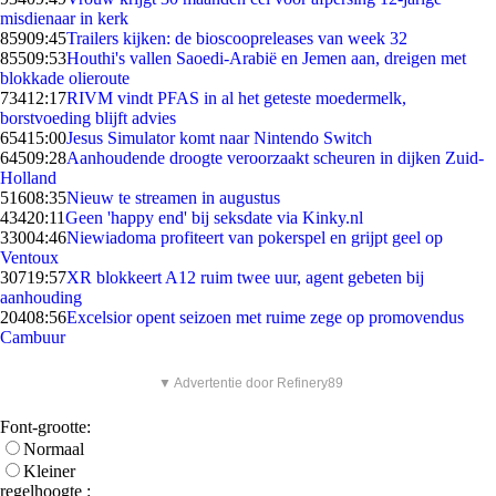
misdienaar in kerk
859
09:45
Trailers kijken: de bioscoopreleases van week 32
855
09:53
Houthi's vallen Saoedi-Arabië en Jemen aan, dreigen met
blokkade olieroute
734
12:17
RIVM vindt PFAS in al het geteste moedermelk,
borstvoeding blijft advies
654
15:00
Jesus Simulator komt naar Nintendo Switch
645
09:28
Aanhoudende droogte veroorzaakt scheuren in dijken Zuid-
Holland
516
08:35
Nieuw te streamen in augustus
434
20:11
Geen 'happy end' bij seksdate via Kinky.nl
330
04:46
Niewiadoma profiteert van pokerspel en grijpt geel op
Ventoux
307
19:57
XR blokkeert A12 ruim twee uur, agent gebeten bij
aanhouding
204
08:56
Excelsior opent seizoen met ruime zege op promovendus
Cambuur
▼ Advertentie door Refinery89
Font-grootte:
Normaal
Kleiner
regelhoogte :