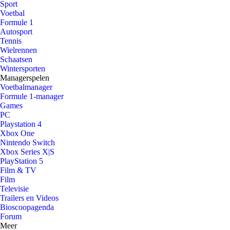
Sport
Voetbal
Formule 1
Autosport
Tennis
Wielrennen
Schaatsen
Wintersporten
Managerspelen
Voetbalmanager
Formule 1-manager
Games
PC
Playstation 4
Xbox One
Nintendo Switch
Xbox Series X|S
PlayStation 5
Film & TV
Film
Televisie
Trailers en Videos
Bioscoopagenda
Forum
Meer