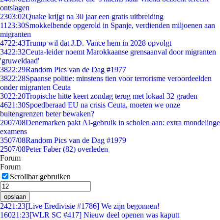
ontslagen
23
03:02
Quake krijgt na 30 jaar een gratis uitbreiding
11
23:30
Smokkelbende opgerold in Spanje, verdienden miljoenen aan
migranten
47
22:43
Trump wil dat J.D. Vance hem in 2028 opvolgt
34
22:32
Ceuta-leider noemt Marokkaanse grensaanval door migranten
'gruweldaad'
38
22:29
Random Pics van de Dag #1977
38
22:28
Spaanse politie: minstens tien voor terrorisme veroordeelden
onder migranten Ceuta
30
22:20
Tropische hitte keert zondag terug met lokaal 32 graden
46
21:30
Spoedberaad EU na crisis Ceuta, moeten we onze
buitengrenzen beter bewaken?
20
07/08
Denemarken pakt AI-gebruik in scholen aan: extra mondelinge
examens
35
07/08
Random Pics van de Dag #1979
25
07/08
Peter Faber (82) overleden
Forum
Forum
Scrollbar gebruiken
opslaan
24
21:23
[Live Eredivisie #1786] We zijn begonnen!
160
21:23
[WLR SC #417] Nieuw deel openen was kaputt