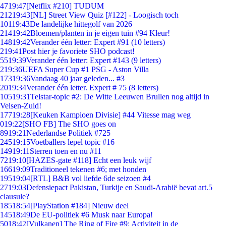
47
19:47
[Netflix #210] TUDUM
212
19:43
[NL] Street View Quiz [#122] - Loogisch toch
101
19:43
De landelijke hittegolf van 2026
214
19:42
Bloemen/planten in je eigen tuin #94 Kleur!
148
19:42
Verander één letter: Expert #91 (10 letters)
2
19:41
Post hier je favoriete SHO podcast!
55
19:39
Verander één letter: Expert #143 (9 letters)
2
19:36
UEFA Super Cup #1 PSG - Aston Villa
173
19:36
Vandaag 40 jaar geleden... #3
20
19:34
Verander één letter. Expert # 75 (8 letters)
105
19:31
Telstar-topic #2: De Witte Leeuwen Brullen nog altijd in
Velsen-Zuid!
177
19:28
[Keuken Kampioen Divisie] #44 Vitesse mag weg
0
19:22
[SHO FB] The SHO goes on
89
19:21
Nederlandse Politiek #725
245
19:15
Voetballers lepel topic #16
149
19:11
Sterren toen en nu #11
72
19:10
[HAZES-gate #118] Echt een leuk wijf
166
19:09
Traditioneel tekenen #6; met honden
195
19:04
[RTL] B&B vol liefde 6de seizoen #4
27
19:03
Defensiepact Pakistan, Turkije en Saudi-Arabië bevat art.5
clausule?
185
18:54
[PlayStation #184] Nieuw deel
145
18:49
De EU-politiek #6 Musk naar Europa!
50
18:42
[Vulkanen] The Ring of Fire #9: Activiteit in de