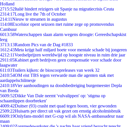
Holland
27
15:52
Italië hindert reizigers uit Spanje na migratiecrisis Ceuta
23
14:17
Long live the 7th of October
2
14:11
Nieuw te streamen in augustus
1
14:08
Excelsior opent seizoen met ruime zege op promovendus
Cambuur
60
13:58
Waterschappen slaan alarm wegens droogte: Gereedschapskist
leeg
37
13:13
Random Pics van de Dag #1833
16
12:43
Meta krijgt half miljard boete voor mentale schade bij jongeren
42
12:11
Voedselprijzen wereldwijd op hoogste niveau in ruim drie jaar
29
11:05
Kabinet geeft bedrijven geen compensatie voor schade door
laagwater
6
11:03
Trailers kijken: de bioscoopreleases van week 32
24
10:54
OM eist TBS tegen verwarde man die agenten stak met
aardappelschilmesje
24
10:18
Vier aanhoudingen na doodsbedreiging burgemeester Depla
van Breda
56
09:52
Dikke Van Dale neemt 'vulvalippen' op: 'stigma op
schaamlippen doorbreken'
40
09:42
Duitser (93) crasht met quad tegen boom, vier gewonden
25
09:22
Huisarts per direct uit vak gezet om ernstig alcoholmisbruik
66
09:19
Onlyfans-model met G-cup wil als NASA-ambassadeur naar
maan
24
09:02
Zorgmedewerkster die 's nachts haar vriend bezocht terecht