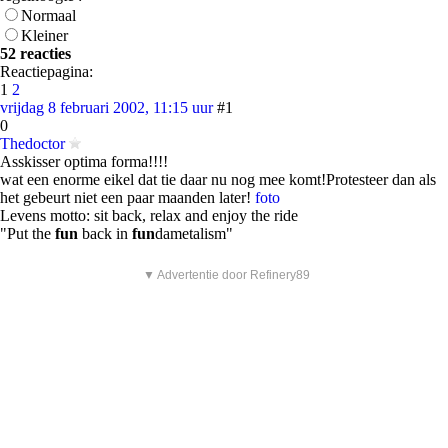
Normaal
Kleiner
52 reacties
Reactiepagina:
1
2
vrijdag 8 februari 2002, 11:15 uur
#1
0
Thedoctor
Asskisser optima forma!!!!
wat een enorme eikel dat tie daar nu nog mee komt!Protesteer dan als
het gebeurt niet een paar maanden later!
foto
Levens motto: sit back, relax and enjoy the ride
"Put the
fun
back in
fun
dametalism"
▼ Advertentie door Refinery89