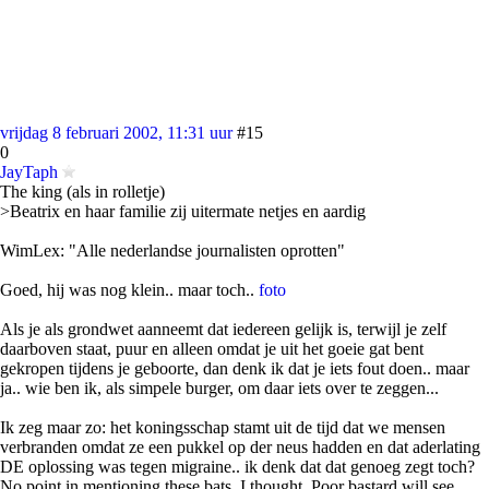
vrijdag 8 februari 2002, 11:31 uur
#15
0
JayTaph
The king (als in rolletje)
>Beatrix en haar familie zij uitermate netjes en aardig
WimLex: "Alle nederlandse journalisten oprotten"
Goed, hij was nog klein.. maar toch..
foto
Als je als grondwet aanneemt dat iedereen gelijk is, terwijl je zelf
daarboven staat, puur en alleen omdat je uit het goeie gat bent
gekropen tijdens je geboorte, dan denk ik dat je iets fout doen.. maar
ja.. wie ben ik, als simpele burger, om daar iets over te zeggen...
Ik zeg maar zo: het koningsschap stamt uit de tijd dat we mensen
verbranden omdat ze een pukkel op der neus hadden en dat aderlating
DE oplossing was tegen migraine.. ik denk dat dat genoeg zegt toch?
No point in mentioning these bats, I thought. Poor bastard will see