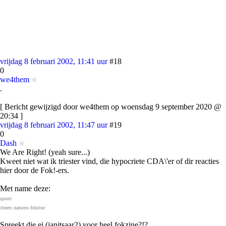
vrijdag 8 februari 2002, 11:41 uur
#18
0
we4them
.
[ Bericht gewijzigd door we4them op woensdag 9 september 2020 @
20:34 ]
vrijdag 8 februari 2002, 11:47 uur
#19
0
Dash
We Are Right! (yeah sure...)
Kweet niet wat ik triester vind, die hypocriete CDA\'er of dir reacties
hier door de Fok!-ers.
Met name deze:
quote:
cheers namens fokzine
Spreekt die ei (janitsaar2) voor heel fokzine?!?