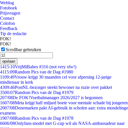
Weblog
Fotoboek
Prijsvragen
Contact
Colofon
Feedback
Tip de redactie
FOK!
FOK!
Scrollbar gebruiken
opslaan
14
15:10
VrijMiBabes #316 (not very sfw!)
41
15:09
Random Pics van de Dag #1980
11
09:49
Vrouw krijgt 30 maanden cel voor afpersing 12-jarige
misdienaar in kerk
43
09:46
PostNL-bezorger steekt bewoner na ruzie over pakket
35
00:07
Random Pics van de Dag #1979
2
07/08
De FOK!Voetbalmanager 2026/2027 is begonnen
16
07/08
Meta krijgt half miljard boete voor mentale schade bij jongeren
20
07/08
Denemarken pakt AI-gebruik in scholen aan: extra mondelinge
examens
19
07/08
Random Pics van de Dag #1978
66
06/08
Onlyfans-model met G-cup wil als NASA-ambassadeur naar