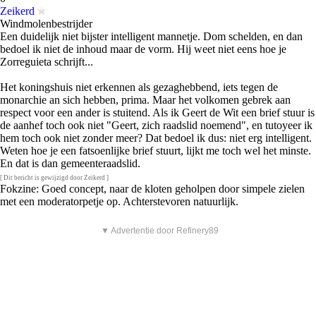
Zeikerd
Windmolenbestrijder
Een duidelijk niet bijster intelligent mannetje. Dom schelden, en dan
bedoel ik niet de inhoud maar de vorm. Hij weet niet eens hoe je
Zorreguieta schrijft...
Het koningshuis niet erkennen als gezaghebbend, iets tegen de
monarchie an sich hebben, prima. Maar het volkomen gebrek aan
respect voor een ander is stuitend. Als ik Geert de Wit een brief stuur is
de aanhef toch ook niet "Geert, zich raadslid noemend", en tutoyeer ik
hem toch ook niet zonder meer? Dat bedoel ik dus: niet erg intelligent.
Weten hoe je een fatsoenlijke brief stuurt, lijkt me toch wel het minste.
En dat is dan gemeenteraadslid.
[ Dit bericht is gewijzigd door Zeikerd ]
Fokzine: Goed concept, naar de kloten geholpen door simpele zielen
met een moderatorpetje op. Achterstevoren natuurlijk.
▼ Advertentie door Refinery89