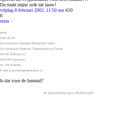
Da makt mijne zeik nie lauw!
vrijdag 8 februari 2002, 11:50 uur
#20
0
razta
quote:
Geert de Wit
Lid commissie Algemeen Bestuurlijke Zaken
Lid commissie Financiën, Planeconomie en Cultuur
Hof der Toekomst 53
3823 HX Amersfoort
tel: 033-4558463
E-mail:g.dewit@raad-amersfoort.nl
Is dat voor de fanmail?
▼ Advertentie door Refinery89