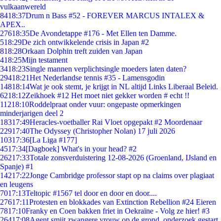
vulkaanwereld
84
18:37
Drum n Bass #52 - FOREVER MARCUS INTALEX &
APEX..
276
18:35
De Avondetappe #176 - Met Ellen ten Damme.
5
18:29
De zich ontwikkelende crisis in Japan #2
8
18:28
Orkaan Dolphin treft zuiden van Japan
4
18:25
Mijn testament
34
18:23
Single mannen verplichtsingle moeders laten daten?
294
18:21
Het Nederlandse tennis #35 - Lamensgodin
148
18:14
Wat je ook stemt, je krijgt in NL altijd Links Liberaal Beleid.
62
18:12
Zeikhoek #12 Het moet niet gekker worden # echt !!
112
18:10
Roddelpraat onder vuur: ongepaste opmerkingen
minderjarigen deel 2
183
17:49
Heracles-voetballer Rai Vloet opgepakt #2 Moordenaar
229
17:40
The Odyssey (Christopher Nolan) 17 juli 2026
103
17:36
[La Liga #177]
45
17:34
[Dagboek] What's in your head? #2
262
17:33
Totale zonsverduistering 12-08-2026 (Groenland, IJsland en
Spanje) #1
142
17:22
Jonge Cambridge professor stapt op na claims over plagiaat
en leugens
70
17:13
Teltopic #1567 tel door en door en door....
276
17:11
Protesten en blokkades van Extinction Rebellion #24 Eieren
78
17:10
Franky en Coen bakken friet in Oekraïne - Volg ze hier! #3
264
17:08
Agent smijt zwangere vrouw op de grond, onderzoek gestart