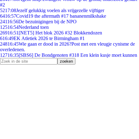
#2
52
17:08
Jezelf gelukkig voelen als vrijgezelle vijftiger
64
16:57
Covid19 the aftermath #17 bananenmilkshake
241
16:56
De bezuinigingen bij de NPO
125
16:54
Nederland toen
269
16:51
[NET5] Het blok 2026 #32 Blokkendozen
6
16:49
EK Atletiek 2026 te Birmingham #1
248
16:45
Wie gaan er dood in 2026?Post met een vleugje cynisme de
overledenen.
127
16:35
[SBS6] De Bondgenoten #318 Een klein kusje moet kunnen