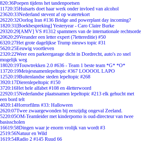
8
20:36
Poepen tijdens het tandenpoetsen
117
20:35
Huisarts doet haar werk onder invloed van alcohol
236
20:33
Nederland stevent af op watertekort
262
20:32
Oorlog Iran #136 Bridge and powerplant day incoming?
18
20:31
[Boekbespreking] Yesteryear - Caro Claire Burke
293
20:29
[AMV] VS #1312 spammers van de internationale rechtsorde
206
20:29
Verander een letter expert (7lettereditie) #50
63
20:27
Het grote dagelijkse Trump nieuws topic #31
56
20:25
Eeuwig voortleven
23
20:22
Weer een parkeergarage dicht in Dordrecht, auto's zo snel
mogelijk weg
180
20:19
Touwtrekken 2.0 #636 - Team 1 beste team *G* *O*
137
20:19
Meisjesnamenlepeltopic #367 LOOOOL LAPO
125
20:19
Buitenlandse steden lepeltopic #268
39
20:17
Dierenlepeltopic #150
37
20:16
Het hele alfabet #108 en 4letterwoord
229
20:15
Nederlandse plaatsnamen lepeltopic #213 elk gehucht met
een bord telt
40
20:14
Horrorfilms #33: Halloween
26
20:07
Twee zwaargewonden bij eenzijdig ongeval Zeeland.
52
20:05
OM-Teamleider met kinderporno is oud-directeur van twee
basisscholen
166
19:58
Dingen waar je enorm vrolijk van wordt #3
25
19:56
Natuur en Wild
16
19:54
Radio 2 #145 Ruud 66