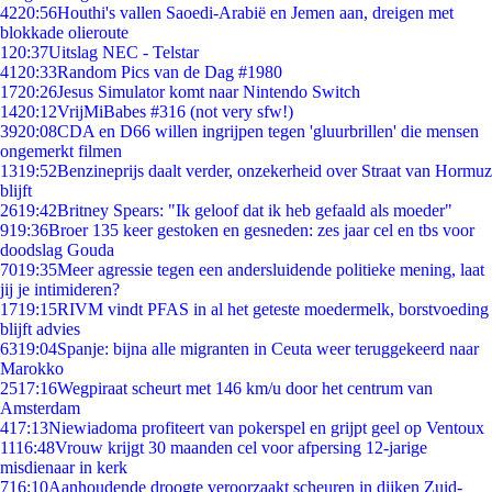
42
20:56
Houthi's vallen Saoedi-Arabië en Jemen aan, dreigen met
blokkade olieroute
1
20:37
Uitslag NEC - Telstar
41
20:33
Random Pics van de Dag #1980
17
20:26
Jesus Simulator komt naar Nintendo Switch
14
20:12
VrijMiBabes #316 (not very sfw!)
39
20:08
CDA en D66 willen ingrijpen tegen 'gluurbrillen' die mensen
ongemerkt filmen
13
19:52
Benzineprijs daalt verder, onzekerheid over Straat van Hormuz
blijft
26
19:42
Britney Spears: "Ik geloof dat ik heb gefaald als moeder"
9
19:36
Broer 135 keer gestoken en gesneden: zes jaar cel en tbs voor
doodslag Gouda
70
19:35
Meer agressie tegen een andersluidende politieke mening, laat
jij je intimideren?
17
19:15
RIVM vindt PFAS in al het geteste moedermelk, borstvoeding
blijft advies
63
19:04
Spanje: bijna alle migranten in Ceuta weer teruggekeerd naar
Marokko
25
17:16
Wegpiraat scheurt met 146 km/u door het centrum van
Amsterdam
4
17:13
Niewiadoma profiteert van pokerspel en grijpt geel op Ventoux
11
16:48
Vrouw krijgt 30 maanden cel voor afpersing 12-jarige
misdienaar in kerk
7
16:10
Aanhoudende droogte veroorzaakt scheuren in dijken Zuid-