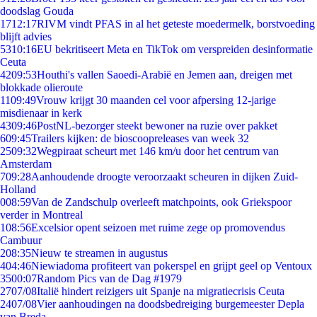
doodslag Gouda
17
12:17
RIVM vindt PFAS in al het geteste moedermelk, borstvoeding
blijft advies
53
10:16
EU bekritiseert Meta en TikTok om verspreiden desinformatie
Ceuta
42
09:53
Houthi's vallen Saoedi-Arabië en Jemen aan, dreigen met
blokkade olieroute
11
09:49
Vrouw krijgt 30 maanden cel voor afpersing 12-jarige
misdienaar in kerk
43
09:46
PostNL-bezorger steekt bewoner na ruzie over pakket
6
09:45
Trailers kijken: de bioscoopreleases van week 32
25
09:32
Wegpiraat scheurt met 146 km/u door het centrum van
Amsterdam
7
09:28
Aanhoudende droogte veroorzaakt scheuren in dijken Zuid-
Holland
0
08:59
Van de Zandschulp overleeft matchpoints, ook Griekspoor
verder in Montreal
1
08:56
Excelsior opent seizoen met ruime zege op promovendus
Cambuur
2
08:35
Nieuw te streamen in augustus
4
04:46
Niewiadoma profiteert van pokerspel en grijpt geel op Ventoux
35
00:07
Random Pics van de Dag #1979
27
07/08
Italië hindert reizigers uit Spanje na migratiecrisis Ceuta
24
07/08
Vier aanhoudingen na doodsbedreiging burgemeester Depla
van Breda