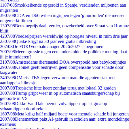
11
07/08
Smokkelbende opgerold in Spanje, verdienden miljoenen aan
migranten
39
07/08
CDA en D66 willen ingrijpen tegen 'gluurbrillen' die mensen
ongemerkt filmen
13
07/08
Benzineprijs daalt verder, onzekerheid over Straat van Hormuz
blijft
42
07/08
Voedselprijzen wereldwijd op hoogste niveau in ruim drie jaar
23
07/08
Quake krijgt na 30 jaar een gratis uitbreiding
2
07/08
De FOK!Voetbalmanager 2026/2027 is begonnen
70
07/08
Meer agressie tegen een andersluidende politieke mening, laat
jij je intimideren?
31
07/08
Amsterdams dierenasiel DOA overspoeld met babykonijntjes
29
07/08
Kabinet geeft bedrijven geen compensatie voor schade door
laagwater
24
07/08
OM eist TBS tegen verwarde man die agenten stak met
aardappelschilmesje
30
07/08
Tropische hitte keert zondag terug met lokaal 32 graden
30
07/08
Trump grijpt weer in op automatisch staatsburgerschap bij
geboorte in VS
56
07/08
Dikke Van Dale neemt 'vulvalippen' op: 'stigma op
schaamlippen doorbreken'
16
07/08
Meta krijgt half miljard boete voor mentale schade bij jongeren
20
07/08
Denemarken pakt AI-gebruik in scholen aan: extra mondelinge
examens