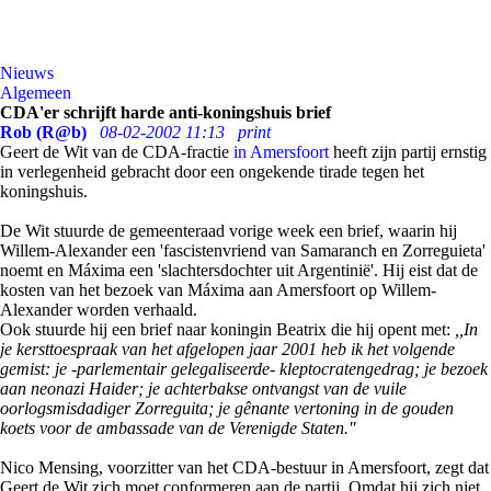
Nieuws
Algemeen
CDA'er schrijft harde anti-koningshuis brief
Rob (R@b)
08-02-2002 11:13
print
Geert de Wit van de CDA-fractie
in Amersfoort
heeft zijn partij ernstig
in verlegenheid gebracht door een ongekende tirade tegen het
koningshuis.
De Wit stuurde de gemeenteraad vorige week een brief, waarin hij
Willem-Alexander een 'fascistenvriend van Samaranch en Zorreguieta'
noemt en Máxima een 'slachtersdochter uit Argentinië'. Hij eist dat de
kosten van het bezoek van Máxima aan Amersfoort op Willem-
Alexander worden verhaald.
Ook stuurde hij een brief naar koningin Beatrix die hij opent met:
,,In
je kersttoespraak van het afgelopen jaar 2001 heb ik het volgende
gemist: je -parlementair gelegaliseerde- kleptocratengedrag; je bezoek
aan neonazi Haider; je achterbakse ontvangst van de vuile
oorlogsmisdadiger Zorreguita; je gênante vertoning in de gouden
koets voor de ambassade van de Verenigde Staten.''
Nico Mensing, voorzitter van het CDA-bestuur in Amersfoort, zegt dat
Geert de Wit zich moet conformeren aan de partij. Omdat hij zich niet