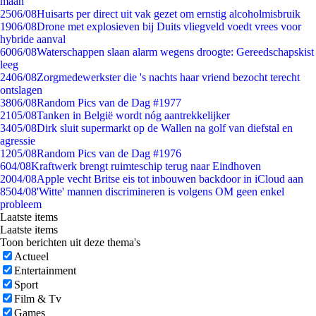
maan
25
06/08
Huisarts per direct uit vak gezet om ernstig alcoholmisbruik
19
06/08
Drone met explosieven bij Duits vliegveld voedt vrees voor
hybride aanval
60
06/08
Waterschappen slaan alarm wegens droogte: Gereedschapskist
leeg
24
06/08
Zorgmedewerkster die 's nachts haar vriend bezocht terecht
ontslagen
38
06/08
Random Pics van de Dag #1977
21
05/08
Tanken in België wordt nóg aantrekkelijker
34
05/08
Dirk sluit supermarkt op de Wallen na golf van diefstal en
agressie
12
05/08
Random Pics van de Dag #1976
6
04/08
Kraftwerk brengt ruimteschip terug naar Eindhoven
20
04/08
Apple vecht Britse eis tot inbouwen backdoor in iCloud aan
85
04/08
'Witte' mannen discrimineren is volgens OM geen enkel
probleem
Laatste items
Laatste items
Toon berichten uit deze thema's
Actueel
Entertainment
Sport
Film & Tv
Games