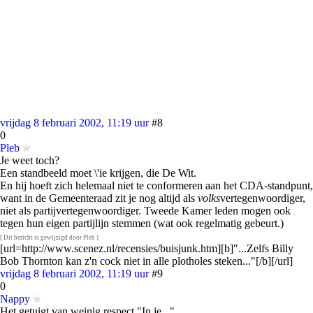
vrijdag 8 februari 2002, 11:19 uur
#8
0
Pleb
Je weet toch?
Een standbeeld moet \'ie krijgen, die De Wit.
En hij hoeft zich helemaal niet te conformeren aan het CDA-standpunt,
want in de Gemeenteraad zit je nog altijd als
volks
vertegenwoordiger,
niet als partijvertegenwoordiger. Tweede Kamer leden mogen ook
tegen hun eigen partijlijn stemmen (wat ook regelmatig gebeurt.)
[ Dit bericht is gewijzigd door Pleb ]
[url=http://www.scenez.nl/recensies/buisjunk.htm][b]"...Zelfs Billy
Bob Thornton kan z'n cock niet in alle plotholes steken..."[/b][/url]
vrijdag 8 februari 2002, 11:19 uur
#9
0
Nappy
Het getuigt van weinig respect "In je..."