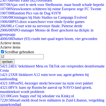
25
07/08
Peter Faber (82) overleden
0
07/08
Ajax veel te sterk voor Shelbourne, maar houdt schade beperkt
1
07/08
Nieuwkomers schitteren bij ruime Europese zege FC Twente
19
07/08
Random Pics van de Dag #1978
15
06/08
Ontslagen bij Halo Studios na Campaign Evolved
19
06/08
PS5-doos waarschuwt voor einde fysieke games
2
06/08
Le Court wint na nerveuze finale, Pieterse derde
29
06/08
NPO-manager Menno de Boer geschorst na dickpic in
groepsapp
40
06/08
Duitser (93) crasht met quad tegen boom, vier gewonden
Actieve items
Actieve items
Scrollbar gebruiken
opslaan
54
21:24
EU bekritiseert Meta en TikTok om verspreiden desinformatie
Ceuta
14
21:23
XR blokkeert A12 ruim twee uur, agent gebeten bij
aanhouding
43
21:18
PostNL-bezorger steekt bewoner na ruzie over pakket
43
21:08
VS: kans op Russische aanval op NAVO-land groeit,
munitietekort wordt probleem
3
21:00
Geen 'happy end' bij seksdate via Kinky.nl
72
20:58
Israël meldt dood twee militairen in Zuid-Libanon, vergelding
aangekondigd