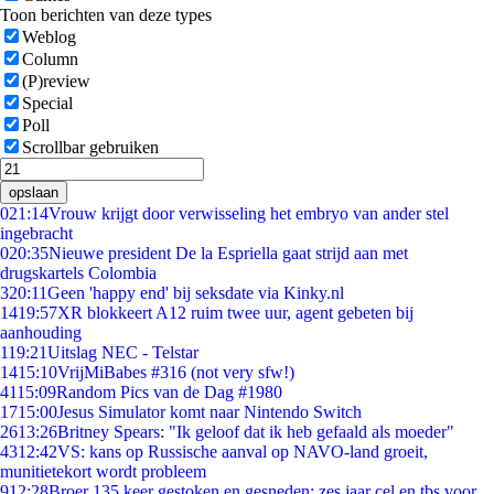
Toon berichten van deze types
Weblog
Column
(P)review
Special
Poll
Scrollbar gebruiken
opslaan
0
21:14
Vrouw krijgt door verwisseling het embryo van ander stel
ingebracht
0
20:35
Nieuwe president De la Espriella gaat strijd aan met
drugskartels Colombia
3
20:11
Geen 'happy end' bij seksdate via Kinky.nl
14
19:57
XR blokkeert A12 ruim twee uur, agent gebeten bij
aanhouding
1
19:21
Uitslag NEC - Telstar
14
15:10
VrijMiBabes #316 (not very sfw!)
41
15:09
Random Pics van de Dag #1980
17
15:00
Jesus Simulator komt naar Nintendo Switch
26
13:26
Britney Spears: "Ik geloof dat ik heb gefaald als moeder"
43
12:42
VS: kans op Russische aanval op NAVO-land groeit,
munitietekort wordt probleem
9
12:28
Broer 135 keer gestoken en gesneden: zes jaar cel en tbs voor