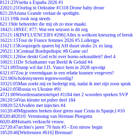
81
21:23
Vuelta a España 2026 #1
220
21:21
Oorlog in Oekraïne #1318 Drone baby drone
8
21:20
Ariana Grande verlaat de spotlight.
11
21:19
Ik rook nog steeds
6
21:19
de beheerder die mij oh zo moe maakt.
184
21:18
NEC #77: Wat een seizoen is dit zeg
251
21:18
[INFLUENCERS #296] Alles is welkom kneuzing of breuk
162
21:15
Tour de France femmes 2026 #5 Lollergps
116
21:15
Koopzegels sparen bij AH duurt straks 2x zo lang
295
21:13
Centraal Bordspeltopic #8 Game on!
109
21:12
Hoe denkt God echt over homo-seksualiteit? deel 4
100
21:11
De Schatkamer van Beeld & Geluid #4
75
21:09
Trump wil dat J.D. Vance hem in 2028 opvolgt
63
21:07
Zou je vreemdgaan in een relatie kunnen vergeven?
3
21:06
Scholensysteem tegenwoordig?
103
21:05
Man zoekt mij en bedreigt mij, nadat ik met zijn zoon sprak
244
21:05
Russia vs Ukraine #91
47
21:00
Woordensamenstelspel #1184 met 2 woorden spreken SVP
281
20:54
Van kleuter tot puber deel 184
108
20:52
Afvallen met injecties #4
161
20:49
Migranten breken door grens naar Ceuta in Spanje,l #10
83
20:48
2010: Vermissing van Herman Ploegstra
60
20:48
Huisarts verkracht vrouw.
227
20:47
archito's jaren '70 huis #5 - Een nieuw begin
185
20:46
[Wielrennen #616] Brennan!