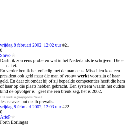
vrijdag 8 februari 2002, 12:02 uur
#21
0
Shivo
Dash: ik zou eens proberen wat in het Nederlands te schrijven. Die ei
== dat ei.
En verder ben ik het volledig met de man eens. Misschien kost een
president ook geld maar die man of vrouw
werkt
voor zijn of haar
geld. En daar zit omdat hij of zij bepaalde competenties heeft die hem
of haar op die plaats hebben gebracht. Een systeem waarin het oudste
kind de opvolger is - geef me een breuk zeg, het is 2002.
[ Dit bericht is gewijzigd door Shivo ]
Jesus saves but death prevails.
vrijdag 8 februari 2002, 12:03 uur
#22
0
ArieP
Forth Eorlingas
In feite heeft de Wit natuurlijk gewoon gelijk. Hij had het alleen wel