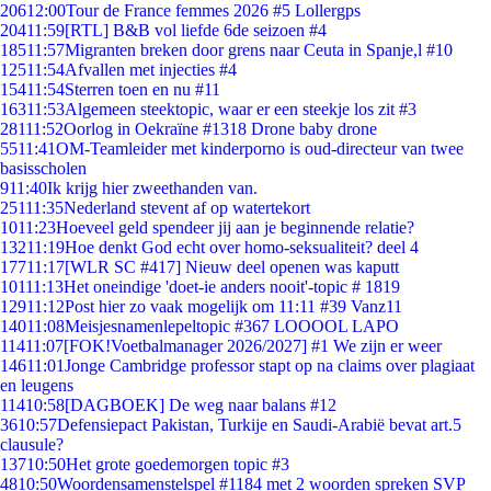
206
12:00
Tour de France femmes 2026 #5 Lollergps
204
11:59
[RTL] B&B vol liefde 6de seizoen #4
185
11:57
Migranten breken door grens naar Ceuta in Spanje,l #10
125
11:54
Afvallen met injecties #4
154
11:54
Sterren toen en nu #11
163
11:53
Algemeen steektopic, waar er een steekje los zit #3
281
11:52
Oorlog in Oekraïne #1318 Drone baby drone
55
11:41
OM-Teamleider met kinderporno is oud-directeur van twee
basisscholen
9
11:40
Ik krijg hier zweethanden van.
251
11:35
Nederland stevent af op watertekort
10
11:23
Hoeveel geld spendeer jij aan je beginnende relatie?
132
11:19
Hoe denkt God echt over homo-seksualiteit? deel 4
177
11:17
[WLR SC #417] Nieuw deel openen was kaputt
101
11:13
Het oneindige 'doet-ie anders nooit'-topic # 1819
129
11:12
Post hier zo vaak mogelijk om 11:11 #39 Vanz11
140
11:08
Meisjesnamenlepeltopic #367 LOOOOL LAPO
114
11:07
[FOK!Voetbalmanager 2026/2027] #1 We zijn er weer
146
11:01
Jonge Cambridge professor stapt op na claims over plagiaat
en leugens
114
10:58
[DAGBOEK] De weg naar balans #12
36
10:57
Defensiepact Pakistan, Turkije en Saudi-Arabië bevat art.5
clausule?
137
10:50
Het grote goedemorgen topic #3
48
10:50
Woordensamenstelspel #1184 met 2 woorden spreken SVP