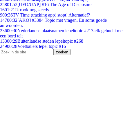
258
01:52
[UFO/UAP] #16 The Age of Disclosure
16
01:21
Ik rook nog steeds
9
00:36
TV Time (tracking app) stopt! Alternatief?
147
00:32
[AKQ] #3384 Topic met vragen. En soms goede
antwoorden.
236
00:30
Nederlandse plaatsnamen lepeltopic #213 elk gehucht met
een bord telt
133
00:29
Buitenlandse steden lepeltopic #268
249
00:28
Voetballers lepel topic #16