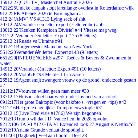
159
12:27
[CUL TV] Masterchef Australië 2026
72
12:25
Unieke aanpak stopt jarenlange overlast in Rotterdamse wijk
9
12:25
EK Atletiek 2026 te Birmingham #1
4
12:24
[AMV] VS #1313 Lying sack of shit.
207
12:24
Verander een letter expert (7lettereditie) #50
180
12:22
[Keuken Kampioen Divisie] #44 Vitesse mag weg
21
12:22
Verander één letter. Expert # 75 (8 letters)
265
12:21
Russia vs Ukraine #91
10
12:21
Burgemeester Mamdani van New York
56
12:20
Verander één letter: Expert #143 (9 letters)
65
12:20
[INFLUENCERS #297] Toetjes & Bevers & Zwemmen in
water
149
12:20
Verander één letter: Expert #91 (10 letters)
289
12:20
MotoGP #93 Met de TT in Assen
265
12:19
Agent smijt zwangere vrouw op de grond, onderzoek gestart
#2
121
12:17
Vrouwen willen geen man meer #30
137
12:17
Huisarts doet haar werk onder invloed van alcohol
69
12:17
Het grote Baktopic (voor bakfoto's, -vragen en -tips) #42
71
12:16
Het grote dagelijkse Trump nieuws topic #31
203
12:15
[Live Eredivisie #1786] We zijn begonnen!
79
12:13
Trump wil dat J.D. Vance hem in 2028 opvolgt
92
12:10
GTA VI #12 GTA VI Extended look 27 Augustus Netflix/YT
29
12:10
Ariana Grande verlaat de spotlight.
10
12:01
[Dagboek] Veel aan hoofd - Deel 28