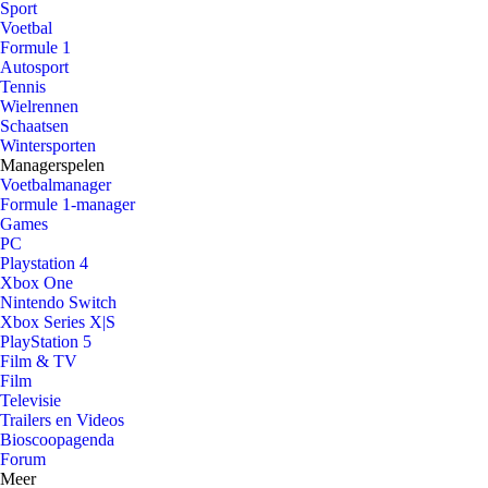
Sport
Voetbal
Formule 1
Autosport
Tennis
Wielrennen
Schaatsen
Wintersporten
Managerspelen
Voetbalmanager
Formule 1-manager
Games
PC
Playstation 4
Xbox One
Nintendo Switch
Xbox Series X|S
PlayStation 5
Film & TV
Film
Televisie
Trailers en Videos
Bioscoopagenda
Forum
Meer