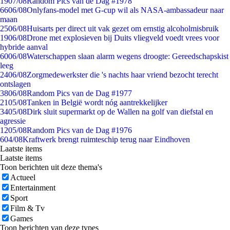
19
07/08
Random Pics van de Dag #1978
66
06/08
Onlyfans-model met G-cup wil als NASA-ambassadeur naar
maan
25
06/08
Huisarts per direct uit vak gezet om ernstig alcoholmisbruik
19
06/08
Drone met explosieven bij Duits vliegveld voedt vrees voor
hybride aanval
60
06/08
Waterschappen slaan alarm wegens droogte: Gereedschapskist
leeg
24
06/08
Zorgmedewerkster die 's nachts haar vriend bezocht terecht
ontslagen
38
06/08
Random Pics van de Dag #1977
21
05/08
Tanken in België wordt nóg aantrekkelijker
34
05/08
Dirk sluit supermarkt op de Wallen na golf van diefstal en
agressie
12
05/08
Random Pics van de Dag #1976
6
04/08
Kraftwerk brengt ruimteschip terug naar Eindhoven
Laatste items
Laatste items
Toon berichten uit deze thema's
Actueel
Entertainment
Sport
Film & Tv
Games
Toon berichten van deze types