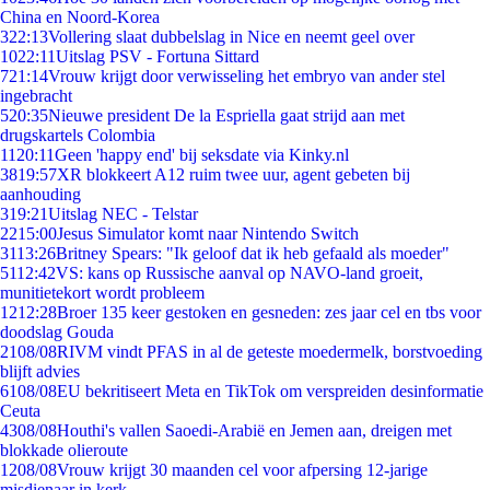
China en Noord-Korea
3
22:13
Vollering slaat dubbelslag in Nice en neemt geel over
10
22:11
Uitslag PSV - Fortuna Sittard
7
21:14
Vrouw krijgt door verwisseling het embryo van ander stel
ingebracht
5
20:35
Nieuwe president De la Espriella gaat strijd aan met
drugskartels Colombia
11
20:11
Geen 'happy end' bij seksdate via Kinky.nl
38
19:57
XR blokkeert A12 ruim twee uur, agent gebeten bij
aanhouding
3
19:21
Uitslag NEC - Telstar
22
15:00
Jesus Simulator komt naar Nintendo Switch
31
13:26
Britney Spears: "Ik geloof dat ik heb gefaald als moeder"
51
12:42
VS: kans op Russische aanval op NAVO-land groeit,
munitietekort wordt probleem
12
12:28
Broer 135 keer gestoken en gesneden: zes jaar cel en tbs voor
doodslag Gouda
21
08/08
RIVM vindt PFAS in al de geteste moedermelk, borstvoeding
blijft advies
61
08/08
EU bekritiseert Meta en TikTok om verspreiden desinformatie
Ceuta
43
08/08
Houthi's vallen Saoedi-Arabië en Jemen aan, dreigen met
blokkade olieroute
12
08/08
Vrouw krijgt 30 maanden cel voor afpersing 12-jarige
misdienaar in kerk