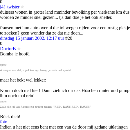
0
j4f_twister
duitsers wonen in groter land mminder bevolking per vierkante km dus
worden ze minder snel gezien... tja dan doe je het ook sneller.
fransen met hun auto over al die tol wegen rijden voor een rustig plekje
te zoeken? geen wonder dat ze dat nie doen...
dinsdag 15 januari 2002, 12:17 uur
#20
0
DoctorB
Bomba je hoofd
quote:
ik snap al niet dat je geil kan zijn terwijl je zo\'n taal spreekt
maar het bekt wel lekker:
Komm doch mal hier! Dann zieh ich dir das Höschen runter und pump
ihm noch mal rein!
quote:
Zoals die lui van Rammstein zouden zeggen: "REIN, RAUS,REIN, RAUS!!"
Bück dich!
foto
Indien u het niet eens bent met een van de door mij gedane uitlatingen