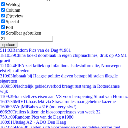
Weblog
Column
(P)review
Special
Poll
Scrollbar gebruiken
opslaan
5
11:03
Random Pics van de Dag #1981
18
10:39
China boekt doorbraak in eigen chipmachines, druk op ASML
groeit
12
10:24
FIFA ziet kritiek op Infantino als desinformatie, Noorwegen
eist zijn aftreden
3
10:03
Inbraak bij Haagse politie: dieven betrapt bij stelen illegale
sigaretten
10
09:50
Nachtelijk gebiedsverbod brengt rust terug in Rotterdamse
wijk
11
09:39
Iran stelt zes eisen aan VS voor heropening Straat van Hormuz
16
07:36
MIVD-baas lekt via Strava routes naar geheime kazerne
16
06:35
VrijMiBabes #316 (not very sfw!)
6
06:30
Trailers kijken: de bioscoopreleases van week 32
75
01:09
Random Pics van de Dag #1980
1
00:01
Uitslag AZ - ADO Den Haag
10
23:46
Hoe 30 landen zich voorbereiden op mogelijke oorlog met