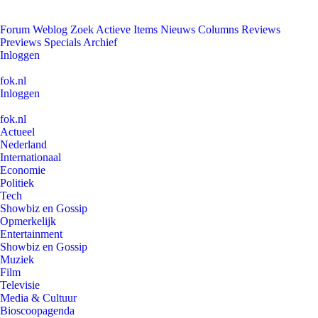
Forum
Weblog
Zoek
Actieve Items
Nieuws
Columns
Reviews
Previews
Specials
Archief
Inloggen
fok.nl
Inloggen
fok.nl
Actueel
Nederland
Internationaal
Economie
Politiek
Tech
Showbiz en Gossip
Opmerkelijk
Entertainment
Showbiz en Gossip
Muziek
Film
Televisie
Media & Cultuur
Bioscoopagenda