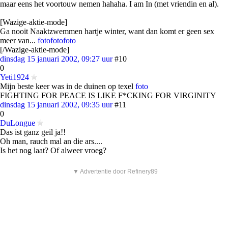
maar eens het voortouw nemen hahaha. I am In (met vriendin en al).
[Wazige-aktie-mode]
Ga nooit Naaktzwemmen hartje winter, want dan komt er geen sex
meer van...
foto
foto
foto
[/Wazige-aktie-mode]
dinsdag 15 januari 2002, 09:27 uur
#10
0
Yeti1924
Mijn beste keer was in de duinen op texel
foto
FIGHTING FOR PEACE IS LIKE F*CKING FOR VIRGINITY
dinsdag 15 januari 2002, 09:35 uur
#11
0
DuLongue
Das ist ganz geil ja!!
Oh man, rauch mal an die ars....
Is het nog laat? Of alweer vroeg?
▼ Advertentie door Refinery89