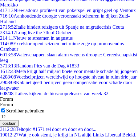
Marokko
4
17:13
Niewiadoma profiteert van pokerspel en grijpt geel op Ventoux
7
16:10
Aanhoudende droogte veroorzaakt scheuren in dijken Zuid-
Holland
27
15:52
Italië hindert reizigers uit Spanje na migratiecrisis Ceuta
23
14:17
Long live the 7th of October
2
14:11
Nieuw te streamen in augustus
1
14:08
Excelsior opent seizoen met ruime zege op promovendus
Cambuur
60
13:58
Waterschappen slaan alarm wegens droogte: Gereedschapskist
leeg
37
13:13
Random Pics van de Dag #1833
16
12:43
Meta krijgt half miljard boete voor mentale schade bij jongeren
42
08/08
Voedselprijzen wereldwijd op hoogste niveau in ruim drie jaar
29
08/08
Kabinet geeft bedrijven geen compensatie voor schade door
laagwater
6
08/08
Trailers kijken: de bioscoopreleases van week 32
Forum
Forum
Scrollbar gebruiken
opslaan
31
12:28
Teltopic #1571 tel door en door en door....
190
12:27
Wat je ook stemt, je krijgt in NL altijd Links Liberaal Beleid.