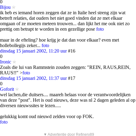
0
Bijou
ik heb es iemand horen zeggen dat ze in Italie heel streng zijn wat
betreft relaties, dat ouders het niet goed vinden dat ze met elkaar
omgaan of ze moeten meteen trouwen... dan lijkt het me ook niet zo
prettig om betrapt te worden in een gezellige pose
foto
maar in de efteling? hoe krijg je dat dan voor elkaar? even met
hollebollegijs zeker...
foto
dinsdag 15 januari 2002, 11:20 uur
#16
0
Ironic
Zoals die lui van Rammstein zouden zeggen: "REIN, RAUS,REIN,
RAUS!!" >
foto
dinsdag 15 januari 2002, 11:37 uur
#17
0
Goforit
wel lachen,die duitsers.... maareh helaas voor de verantwoordelijken
van deze "post". Het is oud nieuws, deze was nl 2 dagen geleden al op
diversen nieuwssites te lezen.....
gelukkig komt oud nieuwd zelden voor op FOK.
foto
▼ Advertentie door Refinery89