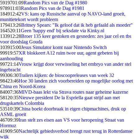
59197
01:09
Random Pics van de Dag #1980
9789
11:03
Random Pics van de Dag #1981
1849
12:42
VS: kans op Russische aanval op NAVO-land groeit,
munitietekort wordt probleem
1794
13:26
Britney Spears: "Ik geloof dat ik heb gefaald als moeder"
1645
20:11
Geen 'happy end' bij seksdate via Kinky.nl
1339
12:28
Broer 135 keer gestoken en gesneden: zes jaar cel en tbs
voor doodslag Gouda
1039
15:00
Jesus Simulator komt naar Nintendo Switch
999
19:57
XR blokkeert A12 ruim twee uur, agent gebeten bij
aanhouding
997
21:14
Vrouw krijgt door verwisseling het embryo van ander stel
ingebracht
993
06:30
Trailers kijken: de bioscoopreleases van week 32
984
23:46
Hoe 30 landen zich voorbereiden op mogelijke oorlog met
China en Noord-Korea
840
07:36
MIVD-baas lekt via Strava routes naar geheime kazerne
581
20:35
Nieuwe president De la Espriella gaat strijd aan met
drugskartels Colombia
535
10:39
China boekt doorbraak in eigen chipmachines, druk op
ASML groeit
467
09:39
Iran stelt zes eisen aan VS voor heropening Straat van
Hormuz
419
09:50
Nachtelijk gebiedsverbod brengt rust terug in Rotterdamse
wijk