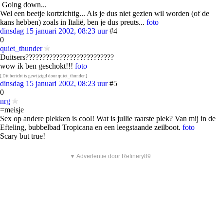
Going down...
Wel een beetje kortzichtig... Als je dus niet gezien wil worden (of de
kans hebben) zoals in Italië, ben je dus preuts...
foto
dinsdag 15 januari 2002, 08:23 uur
#4
0
quiet_thunder
Duitsers??????????????????????????
wow ik ben geschokt!!!
foto
[ Dit bericht is gewijzigd door quiet_thunder ]
dinsdag 15 januari 2002, 08:23 uur
#5
0
nrg
=meisje
Sex op andere plekken is cool! Wat is jullie raarste plek? Van mij in de
Efteling, bubbelbad Tropicana en een leegstaande zeilboot.
foto
Scary but true!
▼ Advertentie door Refinery89