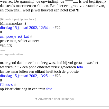
weer zo. De spanning...de opwinding...de ****..... Is wel begrijpelijk
dat steeds meer mensen \'t doen. Ben hier een groot voorstander van,
en trouwens... weet je wel hoeveel een hotel kost?!!!
[ Dit bericht is gewijzigd door Leduc ]
Mmmmmokay :)
dinsdag 15 januari 2002, 12:54 uur
#22
0
aai_poesje_rot_kat
peace man, schiet ze neer
van nrg
quote:
een leegstaande zeilboot
maar geod dat die zeilboot leeg was, had hij vol gestaan was het
waarschijnlijk een potje onderwatersex geworden
foto
laat ze maar lullen een olifant heeft toch de grootste
dinsdag 15 januari 2002, 13:25 uur
#23
0
Chaosss
op klaarlichte dag in een trein
foto
▼ Advertentie door Refinery89