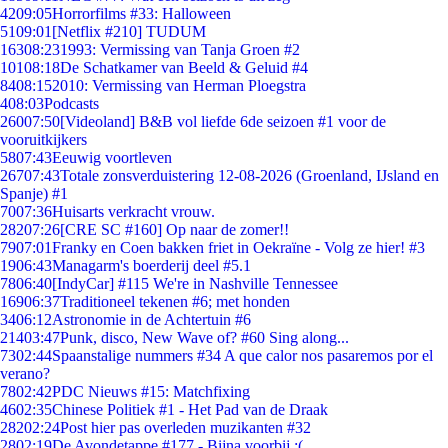
42
09:05
Horrorfilms #33: Halloween
51
09:01
[Netflix #210] TUDUM
163
08:23
1993: Vermissing van Tanja Groen #2
101
08:18
De Schatkamer van Beeld & Geluid #4
84
08:15
2010: Vermissing van Herman Ploegstra
4
08:03
Podcasts
260
07:50
[Videoland] B&B vol liefde 6de seizoen #1 voor de
vooruitkijkers
58
07:43
Eeuwig voortleven
267
07:43
Totale zonsverduistering 12-08-2026 (Groenland, IJsland en
Spanje) #1
70
07:36
Huisarts verkracht vrouw.
282
07:26
[CRE SC #160] Op naar de zomer!!
79
07:01
Franky en Coen bakken friet in Oekraïne - Volg ze hier! #3
19
06:43
Managarm's boerderij deel #5.1
78
06:40
[IndyCar] #115 We're in Nashville Tennessee
169
06:37
Traditioneel tekenen #6; met honden
34
06:12
Astronomie in de Achtertuin #6
214
03:47
Punk, disco, New Wave of? #60 Sing along...
73
02:44
Spaanstalige nummers #34 A que calor nos pasaremos por el
verano?
78
02:42
PDC Nieuws #15: Matchfixing
46
02:35
Chinese Politiek #1 - Het Pad van de Draak
282
02:24
Post hier pas overleden muzikanten #32
28
02:19
De Avondetappe #177 - Bijna voorbij :(