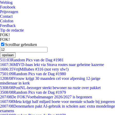
Weblog
Fotoboek
Prijsvragen
Contact
Colofon
Feedback
Tip de redactie
FOK!
FOK!
Scrollbar gebruiken
opslaan
5
11:03
Random Pics van de Dag #1981
16
07:36
MIVD-baas lekt via Strava routes naar geheime kazerne
16
06:35
VrijMiBabes #316 (not very sfw!)
75
01:09
Random Pics van de Dag #1980
12
08/08
Vrouw krijgt 30 maanden cel voor afpersing 12-jarige
misdienaar in kerk
53
08/08
PostNL-bezorger steekt bewoner na ruzie over pakket
35
08/08
Random Pics van de Dag #1979
2
07/08
De FOK!Voetbalmanager 2026/2027 is begonnen
16
07/08
Meta krijgt half miljard boete voor mentale schade bij jongeren
20
07/08
Denemarken pakt AI-gebruik in scholen aan: extra mondelinge
examens