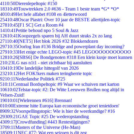
41
10:50
Dierenlepeltopic #150
183
10:49
Touwtrekken 2.0 #636 - Team 1 beste team *G* *O*
40
10:49
Het hele alfabet #108 en 4letterwoord
254
10:48
Oscar Piastri: Over 10 jaar de BESTE allertijden-topic
278
10:45
[F1 SC] Get a Room #4
14
10:41
Petitie behoud npo 5 Soul & Jazz
126
10:41
Koopzegels sparen bij AH duurt straks 2x zo lang
271
10:40
[NET5] Het blok 2026 #32 Blokkendozen
297
10:35
Oorlog Iran #136 Bridge and powerplant day incoming?
279
10:33
Het enige echte LEGO-topic #45 LEGOOOOOOOOOOO
128
10:26
[SBS6] De Bondgenoten #318 Een klein kusje moet kunnen
2
10:23
LG nas n1t1 - niet zichtbaar bij aansluiten
104
10:19
De landelijke hittegolf van 2026
232
10:12
Het FOK!kers maken teringherrie topic
92
10:11
Nederlandse Politiek #725
5
10:11
Centraal Bordspeltopic #9 Waar we schuiven met karton
106
10:02
Telstar-topic #2: De Witte Leeuwen Brullen nog altijd in
Velsen-Zuid!
190
10:01
[Wielrennen #616] Brennan!
0
10:00
Extreme hitte Europa kan economische groei tenietdoen'
89
09:32
Voorspellingstopic: Wie is hier de weerkundige? #16
293
09:21
GAE Topic #25 De wederopstanding
43
09:17
[Crowdfunding] #443 Rentestijgingen?
37
09:11
Masters of the Universe (He-Man)
185
09:11
NEC #77: Wat een seizoen is dit zeg