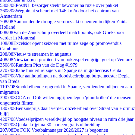
53
08/08
PostNL-bezorger steekt bewoner na ruzie over pakket
26
08/08
Wegpiraat scheurt met 146 km/u door het centrum van
Amsterdam
7
08/08
Aanhoudende droogte veroorzaakt scheuren in dijken Zuid-
Holland
0
08/08
Van de Zandschulp overleeft matchpoints, ook Griekspoor
verder in Montreal
1
08/08
Excelsior opent seizoen met ruime zege op promovendus
Cambuur
2
08/08
Nieuw te streamen in augustus
4
08/08
Niewiadoma profiteert van pokerspel en grijpt geel op Ventoux
35
08/08
Random Pics van de Dag #1979
27
07/08
Italië hindert reizigers uit Spanje na migratiecrisis Ceuta
24
07/08
Vier aanhoudingen na doodsbedreiging burgemeester Depla
van Breda
11
07/08
Smokkelbende opgerold in Spanje, verdienden miljoenen aan
migranten
39
07/08
CDA en D66 willen ingrijpen tegen 'gluurbrillen' die mensen
ongemerkt filmen
13
07/08
Benzineprijs daalt verder, onzekerheid over Straat van Hormuz
blijft
42
07/08
Voedselprijzen wereldwijd op hoogste niveau in ruim drie jaar
23
07/08
Quake krijgt na 30 jaar een gratis uitbreiding
2
07/08
De FOK!Voetbalmanager 2026/2027 is begonnen