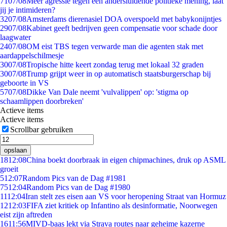
71
07/08
Meer agressie tegen een andersluidende politieke mening, laat
jij je intimideren?
32
07/08
Amsterdams dierenasiel DOA overspoeld met babykonijntjes
29
07/08
Kabinet geeft bedrijven geen compensatie voor schade door
laagwater
24
07/08
OM eist TBS tegen verwarde man die agenten stak met
aardappelschilmesje
30
07/08
Tropische hitte keert zondag terug met lokaal 32 graden
30
07/08
Trump grijpt weer in op automatisch staatsburgerschap bij
geboorte in VS
57
07/08
Dikke Van Dale neemt 'vulvalippen' op: 'stigma op
schaamlippen doorbreken'
Actieve items
Actieve items
Scrollbar gebruiken
opslaan
18
12:08
China boekt doorbraak in eigen chipmachines, druk op ASML
groeit
5
12:07
Random Pics van de Dag #1981
75
12:04
Random Pics van de Dag #1980
11
12:04
Iran stelt zes eisen aan VS voor heropening Straat van Hormuz
12
12:03
FIFA ziet kritiek op Infantino als desinformatie, Noorwegen
eist zijn aftreden
16
11:56
MIVD-baas lekt via Strava routes naar geheime kazerne