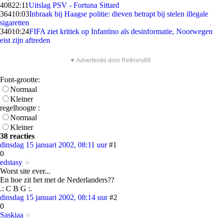
408
22:11
Uitslag PSV - Fortuna Sittard
364
10:03
Inbraak bij Haagse politie: dieven betrapt bij stelen illegale
sigaretten
340
10:24
FIFA ziet kritiek op Infantino als desinformatie, Noorwegen
eist zijn aftreden
▼ Advertentie door Refinery89
Font-grootte:
Normaal
Kleiner
regelhoogte :
Normaal
Kleiner
38 reacties
dinsdag 15 januari 2002, 08:11 uur
#1
0
edstasy
Worst site ever...
En hoe zit het met de Nederlanders??
.: C B G :.
dinsdag 15 januari 2002, 08:14 uur
#2
0
Saskiaa