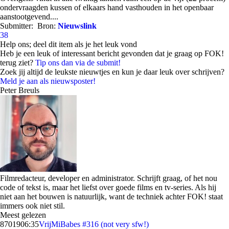
ondervraagden kussen of elkaars hand vasthouden in het openbaar
aanstootgevend....
Submitter:
Bron:
Nieuwslink
38
Help ons; deel dit item als je het leuk vond
Heb je een leuk of interessant bericht gevonden dat je graag op FOK!
terug ziet?
Tip ons dan via de submit!
Zoek jij altijd de leukste nieuwtjes en kun je daar leuk over schrijven?
Meld je aan als nieuwsposter!
Peter Breuls
Filmredacteur, developer en administrator. Schrijft graag, of het nou
code of tekst is, maar het liefst over goede films en tv-series. Als hij
niet aan het bouwen is natuurlijk, want de techniek achter FOK! staat
immers ook niet stil.
Meest gelezen
87019
06:35
VrijMiBabes #316 (not very sfw!)