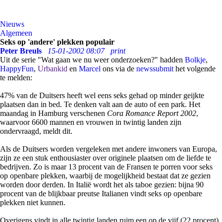
Nieuws
Algemeen
Seks op 'andere' plekken populair
Peter Breuls
15-01-2002 08:07
print
Uit de serie "Wat gaan we nu weer onderzoeken?" hadden
Bolkje
,
HappyFun
,
Urbankid
en
Marcel
ons via de
newssubmit
het volgende
te melden:
47% van de Duitsers heeft wel eens seks gehad op minder geijkte
plaatsen dan in bed. Te denken valt aan de auto of een park. Het
maandag in Hamburg verschenen
Cora Romance Report 2002
,
waarvoor 6600 mannen en vrouwen in twintig landen zijn
ondervraagd, meldt dit.
Als de Duitsers worden vergeleken met andere inwoners van Europa,
zijn ze een stuk enthousiaster over originele plaatsen om de liefde te
bedrijven. Zo is maar 13 procent van de Fransen te porren voor seks
op openbare plekken, waarbij de mogelijkheid bestaat dat ze gezien
worden door derden. In Italië wordt het als taboe gezien: bijna 90
procent van de blijkbaar preutse Italianen vindt seks op openbare
plekken niet kunnen.
Overigens vindt in alle twintig landen ruim een op de vijf (22 procent)