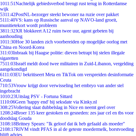
10
11:51
Nachtelijk gebiedsverbod brengt rust terug in Rotterdamse
wijk
53
11:42
PostNL-bezorger steekt bewoner na ruzie over pakket
51
11:40
VS: kans op Russische aanval op NAVO-land groeit,
munitietekort wordt probleem
38
11:32
XR blokkeert A12 ruim twee uur, agent gebeten bij
aanhouding
10
11:30
Hoe 30 landen zich voorbereiden op mogelijke oorlog met
China en Noord-Korea
3
11:03
Inbraak bij Haagse politie: dieven betrapt bij stelen illegale
sigaretten
75
11:03
Israël meldt dood twee militairen in Zuid-Libanon, vergelding
aangekondigd
61
11:03
EU bekritiseert Meta en TikTok om verspreiden desinformatie
Ceuta
7
10:53
Vrouw krijgt door verwisseling het embryo van ander stel
ingebracht
10
10:23
Uitslag PSV - Fortuna Sittard
11
10:06
Geen 'happy end' bij seksdate via Kinky.nl
3
08:25
Vollering slaat dubbelslag in Nice en neemt geel over
12
08:24
Broer 135 keer gestoken en gesneden: zes jaar cel en tbs voor
doodslag Gouda
31
08:18
Britney Spears: "Ik geloof dat ik heb gefaald als moeder"
21
08:17
RIVM vindt PFAS in al de geteste moedermelk, borstvoeding
blijft advies