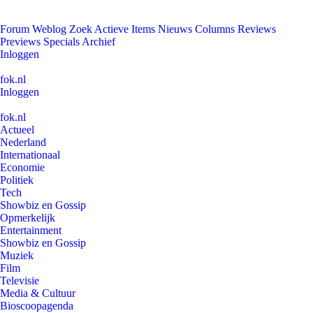
Forum
Weblog
Zoek
Actieve Items
Nieuws
Columns
Reviews
Previews
Specials
Archief
Inloggen
fok.nl
Inloggen
fok.nl
Actueel
Nederland
Internationaal
Economie
Politiek
Tech
Showbiz en Gossip
Opmerkelijk
Entertainment
Showbiz en Gossip
Muziek
Film
Televisie
Media & Cultuur
Bioscoopagenda