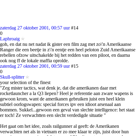
zaterdag 27 oktober 2001, 00:57 uur
#14
0
Laphroaig
goh, en dat nu net nadat ik gister een film zag met zo\'n Amerikaanse
Ranger die een beetje in z\'n eentje een heel peloton Zuid Amerikaanse
rebellen ofzow uitschakelde bij het redden van een piloot, en daarna
ook nog ff de lokale maffia oprolde.
zaterdag 27 oktober 2001, 00:59 uur
#15
0
Skull-splitter
your selection of the finest
"Zeg mister tactics, wat denk je, dat die amerikanen daar met
rocketlauncher a la Q3 liepen? Heel je referentie aan zware wapens is
gewoon krom, want de amerikanen gebruiken juist een heel klein
subtiel oorlogswapen: special forces ipv een idioot arsenaal aan
bommen. Sukkel...gewoon een geval van slechte intelligence: het staat
er toch! Ze verwachtten een slecht verdedigde situatie "
Het gaat om het idee, zoals railgunner al geeft: de Amerikanen
verwachten net als in vietnam er zo mee klaar te zijn, juist door hun