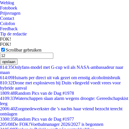
Weblog
Fotoboek
Prijsvragen
Contact
Colofon
Feedback
Tip de redactie
FOK!
FOK!
Scrollbar gebruiken
opslaan
8
14:35
Onlyfans-model met G-cup wil als NASA-ambassadeur naar
maan
6
14:09
Huisarts per direct uit vak gezet om ernstig alcoholmisbruik
8
10:32
Drone met explosieven bij Duits vliegveld voedt vrees voor
hybride aanval
18
09:48
Random Pics van de Dag #1978
41
09:33
Waterschappen slaan alarm wegens droogte: Gereedschapskist
leeg
20
06:40
Zorgmedewerkster die 's nachts haar vriend bezocht terecht
ontslagen
33
00:35
Random Pics van de Dag #1977
2
05/08
De FOK!Voetbalmanager 2026/2027 is begonnen