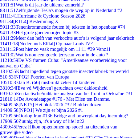
10
11:51
Wat is dit jaar de ultieme zomerhit?
88
11:51
Zelfrijdende Tesla's mogen de weg op in Nederland #2
111
11:41
Hurricane & Cyclone Season 2026
9
11:34
[RTL4] Bestemming X
59
11:33
Tenenkrommende fouten bij teksten in het openbaar #74
94
11:33
Het grote goedemorgen topic #3
18
11:29
Meer dan helft van verkochte auto's is volgend jaar elektrisch
114
11:18
[Nederlands Elftal] Op naar Louis IV?
33
11:12
Post hier zo vaak mogelijk om 11:11 #39 Vanz11
14
11:02
Wat is nou een goede jerrycan voor in de auto ?
112
10:59
De VS framen Cuba: "Amerikaanse voorbereiding voor
aanval op Cuba"
18
10:55
Klacht ingediend tegen grootste insectenfabriek ter wereld
5
10:53
[NPO2] Poorten van Europa
105
10:37
Jan B. (66) misbruikt zeker 14 kinderen
38
10:34
[Eva vd Wijdeven] geruchten over dakloosheid
69
10:25
Een tactische/militaire analyse van het front in Oekraïne #31
218
10:14
De Avondetappe #176 - Met Ellen ten Damme.
264
09:58
[NET5] Het blok 2026 #32 Blokkendozen
144
09:58
[NPO1] We zijn er bijna 2026 #1
171
09:56
Oorlog Iran #136 Bridge and powerplant day incoming?
179
09:50
Zuunig zijn, it's a way of life! #22
43
09:45
Perez Hilton opgenomen op spoed na uitzenden van
gruwelijke video
4
09:40
Draai hier alle platen in je platenkast #32 (The Torture Never