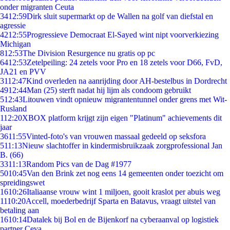
onder migranten Ceuta
34
12:59
Dirk sluit supermarkt op de Wallen na golf van diefstal en
agressie
42
12:55
Progressieve Democraat El-Sayed wint nipt voorverkiezing
Michigan
8
12:53
The Division Resurgence nu gratis op pc
64
12:53
Zetelpeiling: 24 zetels voor Pro en 18 zetels voor D66, FvD,
JA21 en PVV
31
12:47
Kind overleden na aanrijding door AH-bestelbus in Dordrecht
49
12:44
Man (25) sterft nadat hij lijm als condoom gebruikt
5
12:43
Litouwen vindt opnieuw migrantentunnel onder grens met Wit-
Rusland
1
12:20
XBOX platform krijgt zijn eigen "Platinum" achievements dit
jaar
36
11:55
Vinted-foto's van vrouwen massaal gedeeld op seksfora
5
11:13
Nieuw slachtoffer in kindermisbruikzaak zorgprofessional Jan
B. (66)
33
11:13
Random Pics van de Dag #1977
50
10:45
Van den Brink zet nog eens 14 gemeenten onder toezicht om
spreidingswet
16
10:26
Italiaanse vrouw wint 1 miljoen, gooit kraslot per abuis weg
11
10:20
Accell, moederbedrijf Sparta en Batavus, vraagt uitstel van
betaling aan
16
10:14
Datalek bij Bol en de Bijenkorf na cyberaanval op logistiek
partner Ceva