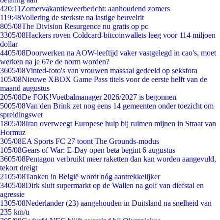
4
20:11
Zomervakantieweerbericht: aanhoudend zomers
1
19:48
Vollering de sterkste na lastige heuvelrit
8
05/08
The Division Resurgence nu gratis op pc
33
05/08
Hackers roven Coldcard-bitcoinwallets leeg voor 114 miljoen
dollar
44
05/08
Doorwerken na AOW-leeftijd vaker vastgelegd in cao's, moet
werken na je 67e de norm worden?
36
05/08
Vinted-foto's van vrouwen massaal gedeeld op seksfora
1
05/08
Nieuwe XBOX Game Pass titels voor de eerste helft van de
maand augustus
2
05/08
De FOK!Voetbalmanager 2026/2027 is begonnen
50
05/08
Van den Brink zet nog eens 14 gemeenten onder toezicht om
spreidingswet
18
05/08
Iran overweegt Europese hulp bij ruimen mijnen in Straat van
Hormuz
3
05/08
EA Sports FC 27 toont The Grounds-modus
1
05/08
Gears of War: E-Day open beta begint 6 augustus
36
05/08
Pentagon verbruikt meer raketten dan kan worden aangevuld,
tekort dreigt
21
05/08
Tanken in België wordt nóg aantrekkelijker
34
05/08
Dirk sluit supermarkt op de Wallen na golf van diefstal en
agressie
13
05/08
Nederlander (23) aangehouden in Duitsland na snelheid van
235 km/u