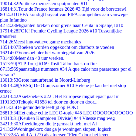
190
14:32
Politieke meme's en spotprenten #11
168
14:31
Tour de France femmes 2026 #3 Tijd voor de borstcrawl
80
14:31
UEFA kondigt boycot van FIFA-competities aan vanwege
plan Infantino
42
14:28
Migranten breken door grens naar Ceuta in Spanje,l #10
179
14:28
FOK! Premier Cycling League 2026 #10 Tussentijdse
transfers
7
14:26
Meest innovatieve game mechanics
185
14:07
Boeken worden opgekocht om chatbots te voeden
162
14:07
Voorspel hier het warmtegetal van 2026
78
14:00
Meer dan 40 uur werken.
15
13:59
[ATP Tour] #169 Tosti Tallon back on fire
67
13:56
Spaanstalige nummers #34 A que calor nos pasaremos por el
verano?
130
13:53
Grote natuurbrand in Noord-Limburg
186
13:48
[SBS6] De Oranjezomer #10 Helene je kan het niet stop
ermee
242
13:42
Asielzoekers #22 : Het Europese migratiepact gaat in
119
13:39
Teltopic #1558 tel door en door en door....
30
13:35
De gemiddelde leeftijd op FOK!
268
13:34
Het enige echte LEGO-topic #45 LEGOOOOOOOOOOO
143
13:31
[Keuken Kampioen Divisie] #44 Vitesse mag weg
242
13:30
Afbeeldingen die je gemaakt hebt met AI
24
13:29
Woningtekort: dus ga je woningen slopen, logisch
55
13:28
Abdul A. (27) als afperser "Fleur" door het leven