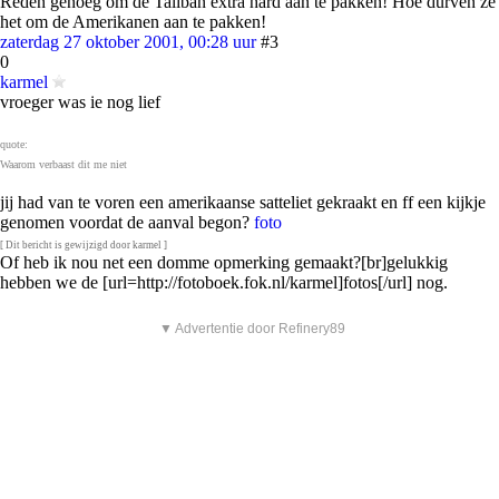
Reden genoeg om de Taliban extra hard aan te pakken! Hoe durven ze
het om de Amerikanen aan te pakken!
zaterdag 27 oktober 2001, 00:28 uur
#3
0
karmel
vroeger was ie nog lief
quote:
Waarom verbaast dit me niet
jij had van te voren een amerikaanse satteliet gekraakt en ff een kijkje
genomen voordat de aanval begon?
foto
[ Dit bericht is gewijzigd door karmel ]
Of heb ik nou net een domme opmerking gemaakt?[br]gelukkig
hebben we de [url=http://fotoboek.fok.nl/karmel]fotos[/url] nog.
▼ Advertentie door Refinery89