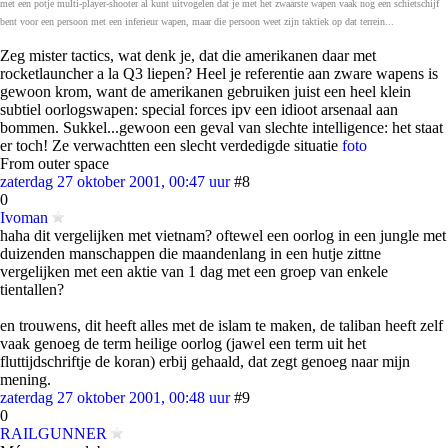
met een potje multi-player-shooter al kunt uitvogelen dat je met het zwaarste wapen vaak nog een schietschijf
bent voor een persoon met een inferieur wapen, maar die persoon weet zijn taktiek op dat terrein...
Zeg mister tactics, wat denk je, dat die amerikanen daar met
rocketlauncher a la Q3 liepen? Heel je referentie aan zware wapens is
gewoon krom, want de amerikanen gebruiken juist een heel klein
subtiel oorlogswapen: special forces ipv een idioot arsenaal aan
bommen. Sukkel...gewoon een geval van slechte intelligence: het staat
er toch! Ze verwachtten een slecht verdedigde situatie
foto
From outer space
zaterdag 27 oktober 2001, 00:47 uur
#8
0
Ivoman
haha dit vergelijken met vietnam? oftewel een oorlog in een jungle met
duizenden manschappen die maandenlang in een hutje zittne
vergelijken met een aktie van 1 dag met een groep van enkele
tientallen?
en trouwens, dit heeft alles met de islam te maken, de taliban heeft zelf
vaak genoeg de term heilige oorlog (jawel een term uit het
fluttijdschriftje de koran) erbij gehaald, dat zegt genoeg naar mijn
mening.
zaterdag 27 oktober 2001, 00:48 uur
#9
0
RAILGUNNER