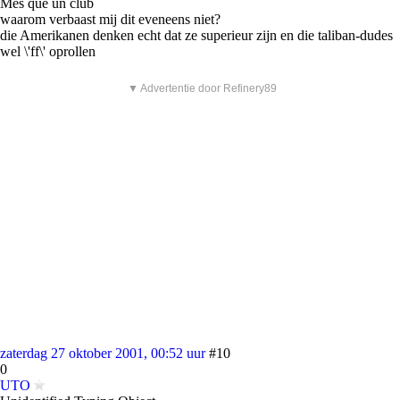
Més que un club
waarom verbaast mij dit eveneens niet?
die Amerikanen denken echt dat ze superieur zijn en die taliban-dudes
wel \'ff\' oprollen
▼ Advertentie door Refinery89
zaterdag 27 oktober 2001, 00:52 uur
#10
0
UTO