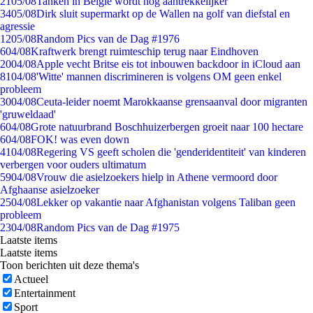
21
05/08
Tanken in België wordt nóg aantrekkelijker
34
05/08
Dirk sluit supermarkt op de Wallen na golf van diefstal en
agressie
12
05/08
Random Pics van de Dag #1976
6
04/08
Kraftwerk brengt ruimteschip terug naar Eindhoven
20
04/08
Apple vecht Britse eis tot inbouwen backdoor in iCloud aan
81
04/08
'Witte' mannen discrimineren is volgens OM geen enkel
probleem
30
04/08
Ceuta-leider noemt Marokkaanse grensaanval door migranten
'gruweldaad'
6
04/08
Grote natuurbrand Boschhuizerbergen groeit naar 100 hectare
6
04/08
FOK! was even down
41
04/08
Regering VS geeft scholen die 'genderidentiteit' van kinderen
verbergen voor ouders ultimatum
59
04/08
Vrouw die asielzoekers hielp in Athene vermoord door
Afghaanse asielzoeker
25
04/08
Lekker op vakantie naar Afghanistan volgens Taliban geen
probleem
23
04/08
Random Pics van de Dag #1975
Laatste items
Laatste items
Toon berichten uit deze thema's
Actueel
Entertainment
Sport