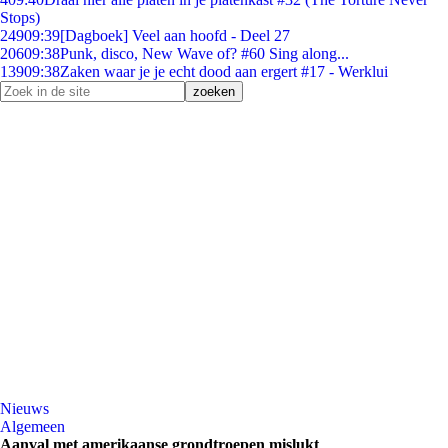
Stops)
249
09:39
[Dagboek] Veel aan hoofd - Deel 27
206
09:38
Punk, disco, New Wave of? #60 Sing along...
139
09:38
Zaken waar je je echt dood aan ergert #17 - Werklui
Nieuws
Algemeen
Aanval met amerikaanse grondtroepen mislukt