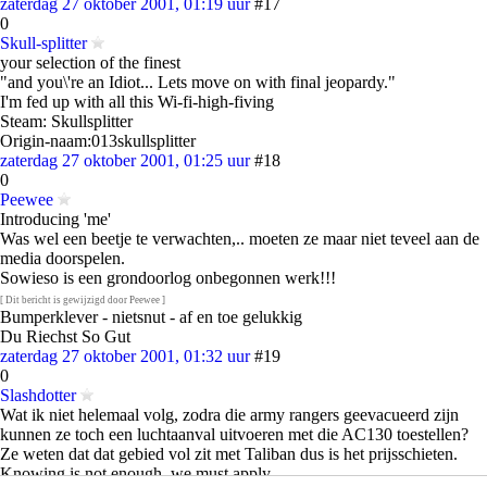
zaterdag 27 oktober 2001, 01:19 uur
#17
0
Skull-splitter
your selection of the finest
"and you\'re an Idiot... Lets move on with final jeopardy."
I'm fed up with all this Wi-fi-high-fiving
Steam: Skullsplitter
Origin-naam:013skullsplitter
zaterdag 27 oktober 2001, 01:25 uur
#18
0
Peewee
Introducing 'me'
Was wel een beetje te verwachten,.. moeten ze maar niet teveel aan de
media doorspelen.
Sowieso is een grondoorlog onbegonnen werk!!!
[ Dit bericht is gewijzigd door Peewee ]
Bumperklever - nietsnut - af en toe gelukkig
Du Riechst So Gut
zaterdag 27 oktober 2001, 01:32 uur
#19
0
Slashdotter
Wat ik niet helemaal volg, zodra die army rangers geevacueerd zijn
kunnen ze toch een luchtaanval uitvoeren met die AC130 toestellen?
Ze weten dat dat gebied vol zit met Taliban dus is het prijsschieten.
Knowing is not enough, we must apply