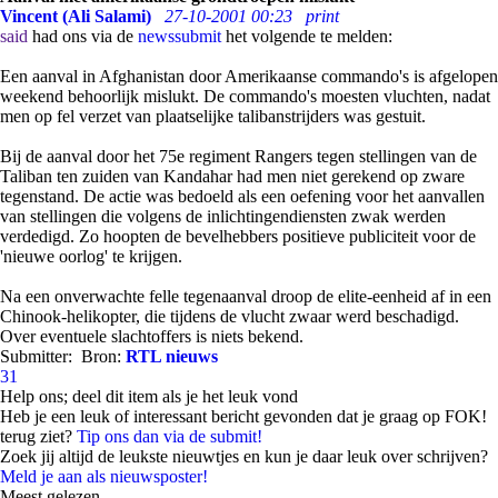
Vincent (Ali Salami)
27-10-2001 00:23
print
said
had ons via de
newssubmit
het volgende te melden:
Een aanval in Afghanistan door Amerikaanse commando's is afgelopen
weekend behoorlijk mislukt. De commando's moesten vluchten, nadat
men op fel verzet van plaatselijke talibanstrijders was gestuit.
Bij de aanval door het 75e regiment Rangers tegen stellingen van de
Taliban ten zuiden van Kandahar had men niet gerekend op zware
tegenstand. De actie was bedoeld als een oefening voor het aanvallen
van stellingen die volgens de inlichtingendiensten zwak werden
verdedigd. Zo hoopten de bevelhebbers positieve publiciteit voor de
'nieuwe oorlog' te krijgen.
Na een onverwachte felle tegenaanval droop de elite-eenheid af in een
Chinook-helikopter, die tijdens de vlucht zwaar werd beschadigd.
Over eventuele slachtoffers is niets bekend.
Submitter:
Bron:
RTL nieuws
31
Help ons; deel dit item als je het leuk vond
Heb je een leuk of interessant bericht gevonden dat je graag op FOK!
terug ziet?
Tip ons dan via de submit!
Zoek jij altijd de leukste nieuwtjes en kun je daar leuk over schrijven?
Meld je aan als nieuwsposter!
Meest gelezen