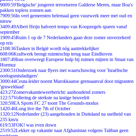
90
09:59
'Belgische' jongeren terroriseren Galderse Meren, maar Boa's
pakken topless zonnen aan
79
09:56
In veel gemeenten helemaal geen vuurwerk meer met oud en
nieuw
34
09:49
Albert Heijn halveert tempo van Koopzegels sparen vanaf
september
19
09:45
Ruim 1 op de 7 Nederlanders gaan deze zomer onverzekerd
op reis
21
08:36
Tanken in België wordt nóg aantrekkelijker
6
08:06
Kraftwerk brengt ruimteschip terug naar Eindhoven
18
07:49
Iran overweegt Europese hulp bij ruimen mijnen in Straat van
Hormuz
23
00:51
Onderzoek naar flyers met waarschuwing voor 'Israëlische
oorlogsmisdadigers'
30
00:44
Ceuta-leider noemt Marokkaanse grensaanval door migranten
'gruweldaad'
4
23:27
Zomervakantieweerbericht: aanhoudend zomers
1
22:57
Vollering de sterkste na lastige heuvelrit
3
20:59
EA Sports FC 27 toont The Grounds-modus
14
20:46
Long live the 7th of October
13
20:12
Nederlander (23) aangehouden in Duitsland na snelheid van
235 km/u
6
19:53
FOK! was even down
25
19:52
Lekker op vakantie naar Afghanistan volgens Taliban geen
probleem