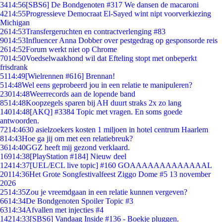
34
14:56
[SBS6] De Bondgenoten #317 We dansen de macaroni
42
14:55
Progressieve Democraat El-Sayed wint nipt voorverkiezing
Michigan
26
14:53
Transfergeruchten en contractverlenging #83
90
14:53
Influencer Anna Dobber over pestgedrag op gesponsorde reis
26
14:52
Forum werkt niet op Chrome
70
14:50
Voedselwaakhond wil dat Efteling stopt met onbeperkt
frisdrank
51
14:49
[Wielrennen #616] Brennan!
5
14:48
Wel eens geprobeerd jou in een relatie te manipuleren?
230
14:48
Weerrecords aan de lopende band
85
14:48
Koopzegels sparen bij AH duurt straks 2x zo lang
140
14:48
[AKQ] #3384 Topic met vragen. En soms goede
antwoorden.
72
14:46
30 asielzoekers kosten 1 miljoen in hotel centrum Haarlem
8
14:43
Hoe ga jij om met een relatiebreuk?
36
14:40
GGZ heeft mij gezond verklaard.
169
14:38
[PlayStation #184] Nieuw deel
124
14:37
[UEL/ECL live topic] #160 GOAAAAAAAAAAAAAL
201
14:36
Het Grote Songfestivalfeest Ziggo Dome #5 13 november
2026
25
14:35
Zou je vreemdgaan in een relatie kunnen vergeven?
66
14:34
De Bondgenoten Spoiler Topic #3
63
14:34
Afvallen met injecties #4
142
14:33
[SBS6] Vandaag Inside #136 - Boekje pluggen.