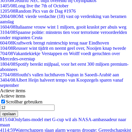
3
05/08
Gedurfd NEC blijft overeind bij Olympiakos
14
05/08
Long live the 7th of October
12
05/08
Random Pics van de Dag #1976
20
04/08
OM: vierde verdachte (18) vast op verdenking van beramen
aanslag
16
04/08
Italiaanse vrouw wint 1 miljoen, gooit kraslot per abuis weg
31
04/08
Spaanse politie: minstens tien voor terrorisme veroordeelden
onder migranten Ceuta
6
04/08
Kraftwerk brengt ruimteschip terug naar Eindhoven
1
04/08
Reusser wint tijdrit en neemt geel over, Nooijen knap tweede
7
04/08
Vakantiekiekje Verstappen en Wolff voedt geruchten over
Mercedes-overstap
18
04/08
Spotify bereikt mijlpaal, voor het eerst 300 miljoen premium-
abonnees
27
04/08
Houthi's vallen luchthaven Najran in Saoedi-Arabië aan
34
04/08
Albert Heijn halveert tempo van Koopzegels sparen vanaf
september
Actieve items
Actieve items
Scrollbar gebruiken
opslaan
8
15:04
Onlyfans-model met G-cup wil als NASA-ambassadeur naar
maan
41
14:59
Waterschappen slaan alarm wegens droogte: Gereedschapskist