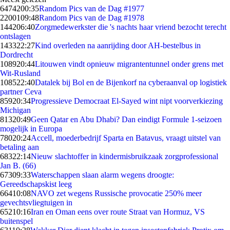
64742
00:35
Random Pics van de Dag #1977
22001
09:48
Random Pics van de Dag #1978
1442
06:40
Zorgmedewerkster die 's nachts haar vriend bezocht terecht
ontslagen
1433
22:27
Kind overleden na aanrijding door AH-bestelbus in
Dordrecht
1089
20:44
Litouwen vindt opnieuw migrantentunnel onder grens met
Wit-Rusland
1085
22:40
Datalek bij Bol en de Bijenkorf na cyberaanval op logistiek
partner Ceva
859
20:34
Progressieve Democraat El-Sayed wint nipt voorverkiezing
Michigan
813
20:49
Geen Qatar en Abu Dhabi? Dan eindigt Formule 1-seizoen
mogelijk in Europa
780
20:24
Accell, moederbedrijf Sparta en Batavus, vraagt uitstel van
betaling aan
683
22:14
Nieuw slachtoffer in kindermisbruikzaak zorgprofessional
Jan B. (66)
673
09:33
Waterschappen slaan alarm wegens droogte:
Gereedschapskist leeg
664
10:08
NAVO zet wegens Russische provocatie 250% meer
gevechtsvliegtuigen in
652
10:16
Iran en Oman eens over route Straat van Hormuz, VS
buitenspel