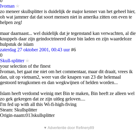
0
Ivoman
zo meneer skullsplitter is duidelijk de major kenner van het geheel hier,
oh wat jammer dat dat soort mensen niet in amerika zitten om even te
helpen zeg!
maar daarnaast... wel duidelijk dat je tegenstand kan verwachten, al die
knuppels daar zijn geindoctrineerd door bin laden en zijn waardeloze
hulpstuk de islam
zaterdag 27 oktober 2001, 00:43 uur
#6
0
Skull-splitter
your selection of the finest
Ivoman, het gaat me niet om het commentaar, maar dit draait, vrees ik
dan, uit op vietnam2, weer van die knapen van 23 die helemaal
gestoord terugkomen en dan wegkwijnen of helden worden...
Islam heeft verdomd weinig met Bin te maken, Bin heeft ze alleen wel
zo gek gekregen dat ze zijn uitleg geloven....
I'm fed up with all this Wi-fi-high-fiving
Steam: Skullsplitter
Origin-naam:013skullsplitter
▼ Advertentie door Refinery89