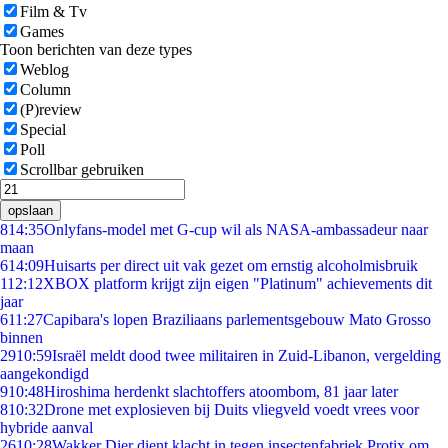
Film & Tv
Games
Toon berichten van deze types
Weblog
Column
(P)review
Special
Poll
Scrollbar gebruiken
opslaan
8
14:35
Onlyfans-model met G-cup wil als NASA-ambassadeur naar
maan
6
14:09
Huisarts per direct uit vak gezet om ernstig alcoholmisbruik
1
12:12
XBOX platform krijgt zijn eigen "Platinum" achievements dit
jaar
6
11:27
Capibara's lopen Braziliaans parlementsgebouw Mato Grosso
binnen
29
10:59
Israël meldt dood twee militairen in Zuid-Libanon, vergelding
aangekondigd
9
10:48
Hiroshima herdenkt slachtoffers atoombom, 81 jaar later
8
10:32
Drone met explosieven bij Duits vliegveld voedt vrees voor
hybride aanval
26
10:28
Wakker Dier dient klacht in tegen insectenfabriek Protix om