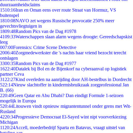
duurzaamheidsclaims
15
10:16
Iran en Oman eens over route Straat van Hormuz, VS
buitenspel
18
10:08
NAVO zet wegens Russische provocatie 250% meer
gevechtsvliegtuigen in
18
09:48
Random Pics van de Dag #1978
41
09:33
Waterschappen slaan alarm wegens droogte: Gereedschapskist
leeg
0
07:00
Forensics: Crime Scene Detective
20
06:40
Zorgmedewerkster die 's nachts haar vriend bezocht terecht
ontslagen
33
00:35
Random Pics van de Dag #1977
16
22:40
Datalek bij Bol en de Bijenkorf na cyberaanval op logistiek
partner Ceva
31
22:27
Kind overleden na aanrijding door AH-bestelbus in Dordrecht
5
22:14
Nieuw slachtoffer in kindermisbruikzaak zorgprofessional Jan
B. (66)
2
20:49
Geen Qatar en Abu Dhabi? Dan eindigt Formule 1-seizoen
mogelijk in Europa
5
20:44
Litouwen vindt opnieuw migrantentunnel onder grens met Wit-
Rusland
42
20:34
Progressieve Democraat El-Sayed wint nipt voorverkiezing
Michigan
11
20:24
Accell, moederbedrijf Sparta en Batavus, vraagt uitstel van
betaling aan