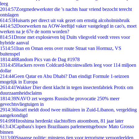
leeg
20
14:57
Zorgmedewerkster die 's nachts haar vriend bezocht terecht
ontslagen
6
14:53
Huisarts per direct uit vak gezet om ernstig alcoholmisbruik
44
14:52
Doorwerken na AOW-leeftijd vaker vastgelegd in cao's, moet
werken na je 67e de norm worden?
8
14:51
Drone met explosieven bij Duits vliegveld voedt vrees voor
hybride aanval
15
14:51
Iran en Oman eens over route Straat van Hormuz, VS
buitenspel
18
14:48
Random Pics van de Dag #1978
33
14:45
Hackers roven Coldcard-bitcoinwallets leeg voor 114 miljoen
dollar
2
14:44
Geen Qatar en Abu Dhabi? Dan eindigt Formule 1-seizoen
mogelijk in Europa
26
14:41
Wakker Dier dient klacht in tegen insectenfabriek Protix om
duurzaamheidsclaims
18
14:39
NAVO zet wegens Russische provocatie 250% meer
gevechtsvliegtuigen in
29
14:36
Israël meldt dood twee militairen in Zuid-Libanon, vergelding
aangekondigd
9
14:09
Hiroshima herdenkt slachtoffers atoombom, 81 jaar later
6
13:43
Capibara's lopen Braziliaans parlementsgebouw Mato Grosso
binnen
31
13:00
Spaanse politie: minstens tien voor terrorisme veroordeelden