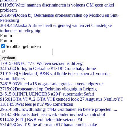
81
19:50
'Witte' mannen discrimineren is volgens OM geen enkel
probleem
26
19:49
Doden bij Oekraïense droneaanvallen op Moskou en Sint-
Petersburg
30
19:44
Alaska Airlines heeft er genoeg van en zet Christelijke
influencer uit vliegtuig
Forum
Forum
Scrollbar gebruiken
opslaan
179
15:04
NEC #77: Wat een seizoen is dit zeg
34
15:04
Oorlog in Oekraïne #1318 Drone baby drone
219
15:03
[Videoland] B&B vol liefde 6de seizoen #1 voor de
vooruitkijkers
246
15:03
Vinted #15 nog-net-niet gratis en verzendgezeur
37
15:02
Droneaanval op Oekrains vliegtuig in Leipzig
245
15:01
[INFLUENCERS #294] supermarkt Safari
9
15:01
GTA VI #12 GTA VI Extended look 27 Augustus Netflix/YT
118
14:58
Wat lees je nu? #96 zomerlezen
295
14:58
[Crowdfunding] #442 Golfbanen en betere projecten.....
18
14:58
Huisarts doet haar werk onder invloed van alcohol
91
14:58
[RTL] B&B vol liefde 6de seizoen #4
53
14:58
Covid19 the aftermath #17 bananenmilkshake