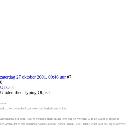
zaterdag 27 oktober 2001, 00:46 uur
#7
0
UTO
Unidentified Typing Object
quote:
tssk.... kortzichtigheid gaat weer voor logisch inzicht hier...
Amerikanen zijn dom, ijdel en verdomd slecht in het leren van het verleden, al is het alleen al omdat ze
verwachten dat ze met superieure wapens kunnen winnen. Terwijl je uit, laten we het even heel erg relativeren,