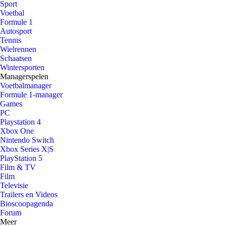
Sport
Voetbal
Formule 1
Autosport
Tennis
Wielrennen
Schaatsen
Wintersporten
Managerspelen
Voetbalmanager
Formule 1-manager
Games
PC
Playstation 4
Xbox One
Nintendo Switch
Xbox Series X|S
PlayStation 5
Film & TV
Film
Televisie
Trailers en Videos
Bioscoopagenda
Forum
Meer