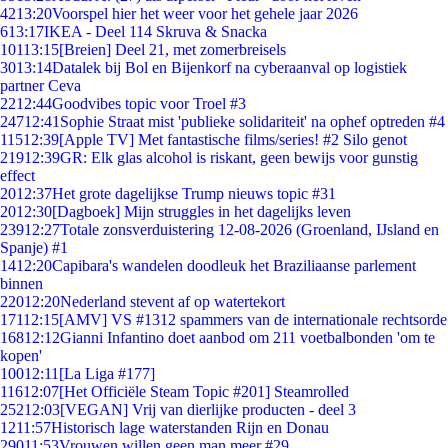
42
13:20
Voorspel hier het weer voor het gehele jaar 2026
6
13:17
IKEA - Deel 114 Skruva & Snacka
101
13:15
[Breien] Deel 21, met zomerbreisels
30
13:14
Datalek bij Bol en Bijenkorf na cyberaanval op logistiek
partner Ceva
22
12:44
Goodvibes topic voor Troel #3
247
12:41
Sophie Straat mist 'publieke solidariteit' na ophef optreden #4
115
12:39
[Apple TV] Met fantastische films/series! #2 Silo genot
219
12:39
GR: Elk glas alcohol is riskant, geen bewijs voor gunstig
effect
20
12:37
Het grote dagelijkse Trump nieuws topic #31
20
12:30
[Dagboek] Mijn struggles in het dagelijks leven
239
12:27
Totale zonsverduistering 12-08-2026 (Groenland, IJsland en
Spanje) #1
14
12:20
Capibara's wandelen doodleuk het Braziliaanse parlement
binnen
220
12:20
Nederland stevent af op watertekort
171
12:15
[AMV] VS #1312 spammers van de internationale rechtsorde
168
12:12
Gianni Infantino doet aanbod om 211 voetbalbonden 'om te
kopen'
100
12:11
[La Liga #177]
116
12:07
[Het Officiële Steam Topic #201] Steamrolled
252
12:03
[VEGAN] Vrij van dierlijke producten - deel 3
12
11:57
Historisch lage waterstanden Rijn en Donau
290
11:53
Vrouwen willen geen man meer #29