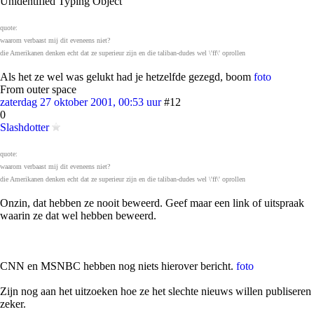
Unidentified Typing Object
quote:
waarom verbaast mij dit eveneens niet?
die Amerikanen denken echt dat ze superieur zijn en die taliban-dudes wel \'ff\' oprollen
Als het ze wel was gelukt had je hetzelfde gezegd, boom
foto
From outer space
zaterdag 27 oktober 2001, 00:53 uur
#12
0
Slashdotter
quote:
waarom verbaast mij dit eveneens niet?
die Amerikanen denken echt dat ze superieur zijn en die taliban-dudes wel \'ff\' oprollen
Onzin, dat hebben ze nooit beweerd. Geef maar een link of uitspraak
waarin ze dat wel hebben beweerd.
CNN en MSNBC hebben nog niets hierover bericht.
foto
Zijn nog aan het uitzoeken hoe ze het slechte nieuws willen publiseren
zeker.