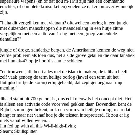
superieure wapens (en of dat nou m-16\'s zijn met een commando
erachter, of complete kruisraketten) voelen ze dat ze on-over-winnelijk
zijn.
"haha dit vergelijken met vietnam? oftewel een oorlog in een jungle
met duizenden manschappen die maandenlang in een hutje zittne
vergelijken met een aktie van 1 dag met een groep van enkele
tientallen?"
jungle of droge, zanderige bergen, de Amerikanen kennen de weg niet,
zelfde probleem als toen dus, net als de grove getallen die daar fanatiek
met hun ak-47 op je hoofd staan te schieten.
"en trouwens, dit heeft alles met de islam te maken, de taliban heeft
zelf vaak genoeg de term heilige oorlog (jawel een term uit het
fluttijdschriftje de koran) erbij gehaald, dat zegt genoeg naar mijn
mening."
Jihaad stamt uit 700 geloof ik, dus echt nieuw is het concept niet. Het
is alleen een activatie code voor veel gekken daar. Bovendien kent de
Bijbel, sommigen bekent, ook een vorm van heilige oorlog, maar dat
hangt er maar net vanaf hoe je die teksten intrepreteerd. Ik zou er iig
niets vanaf willen weten...
I'm fed up with all this Wi-fi-high-fiving
Steam: Skullsplitter