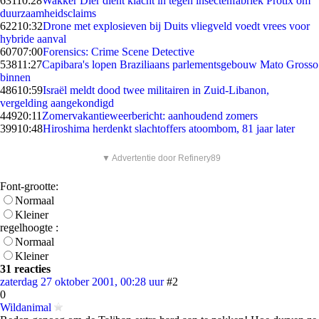
631
10:28
Wakker Dier dient klacht in tegen insectenfabriek Protix om
duurzaamheidsclaims
622
10:32
Drone met explosieven bij Duits vliegveld voedt vrees voor
hybride aanval
607
07:00
Forensics: Crime Scene Detective
538
11:27
Capibara's lopen Braziliaans parlementsgebouw Mato Grosso
binnen
486
10:59
Israël meldt dood twee militairen in Zuid-Libanon,
vergelding aangekondigd
449
20:11
Zomervakantieweerbericht: aanhoudend zomers
399
10:48
Hiroshima herdenkt slachtoffers atoombom, 81 jaar later
▼ Advertentie door Refinery89
Font-grootte:
Normaal
Kleiner
regelhoogte :
Normaal
Kleiner
31 reacties
zaterdag 27 oktober 2001, 00:28 uur
#2
0
Wildanimal