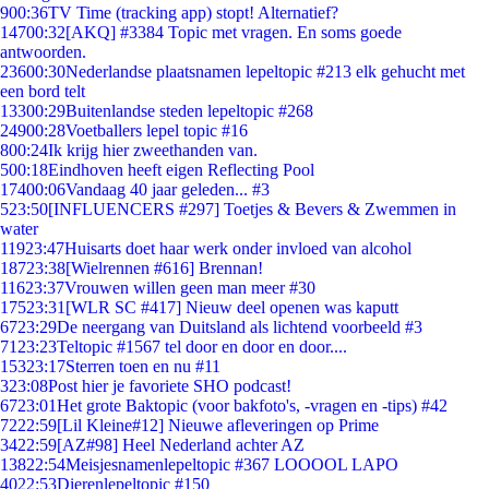
9
00:36
TV Time (tracking app) stopt! Alternatief?
147
00:32
[AKQ] #3384 Topic met vragen. En soms goede
antwoorden.
236
00:30
Nederlandse plaatsnamen lepeltopic #213 elk gehucht met
een bord telt
133
00:29
Buitenlandse steden lepeltopic #268
249
00:28
Voetballers lepel topic #16
8
00:24
Ik krijg hier zweethanden van.
5
00:18
Eindhoven heeft eigen Reflecting Pool
174
00:06
Vandaag 40 jaar geleden... #3
5
23:50
[INFLUENCERS #297] Toetjes & Bevers & Zwemmen in
water
119
23:47
Huisarts doet haar werk onder invloed van alcohol
187
23:38
[Wielrennen #616] Brennan!
116
23:37
Vrouwen willen geen man meer #30
175
23:31
[WLR SC #417] Nieuw deel openen was kaputt
67
23:29
De neergang van Duitsland als lichtend voorbeeld #3
71
23:23
Teltopic #1567 tel door en door en door....
153
23:17
Sterren toen en nu #11
3
23:08
Post hier je favoriete SHO podcast!
67
23:01
Het grote Baktopic (voor bakfoto's, -vragen en -tips) #42
72
22:59
[Lil Kleine#12] Nieuwe afleveringen op Prime
34
22:59
[AZ#98] Heel Nederland achter AZ
138
22:54
Meisjesnamenlepeltopic #367 LOOOOL LAPO
40
22:53
Dierenlepeltopic #150