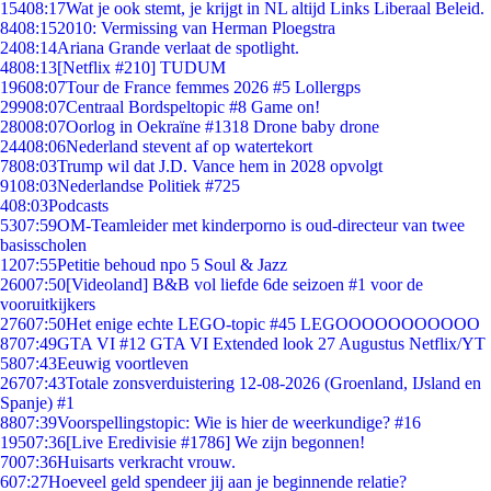
154
08:17
Wat je ook stemt, je krijgt in NL altijd Links Liberaal Beleid.
84
08:15
2010: Vermissing van Herman Ploegstra
24
08:14
Ariana Grande verlaat de spotlight.
48
08:13
[Netflix #210] TUDUM
196
08:07
Tour de France femmes 2026 #5 Lollergps
299
08:07
Centraal Bordspeltopic #8 Game on!
280
08:07
Oorlog in Oekraïne #1318 Drone baby drone
244
08:06
Nederland stevent af op watertekort
78
08:03
Trump wil dat J.D. Vance hem in 2028 opvolgt
91
08:03
Nederlandse Politiek #725
4
08:03
Podcasts
53
07:59
OM-Teamleider met kinderporno is oud-directeur van twee
basisscholen
12
07:55
Petitie behoud npo 5 Soul & Jazz
260
07:50
[Videoland] B&B vol liefde 6de seizoen #1 voor de
vooruitkijkers
276
07:50
Het enige echte LEGO-topic #45 LEGOOOOOOOOOOO
87
07:49
GTA VI #12 GTA VI Extended look 27 Augustus Netflix/YT
58
07:43
Eeuwig voortleven
267
07:43
Totale zonsverduistering 12-08-2026 (Groenland, IJsland en
Spanje) #1
88
07:39
Voorspellingstopic: Wie is hier de weerkundige? #16
195
07:36
[Live Eredivisie #1786] We zijn begonnen!
70
07:36
Huisarts verkracht vrouw.
6
07:27
Hoeveel geld spendeer jij aan je beginnende relatie?