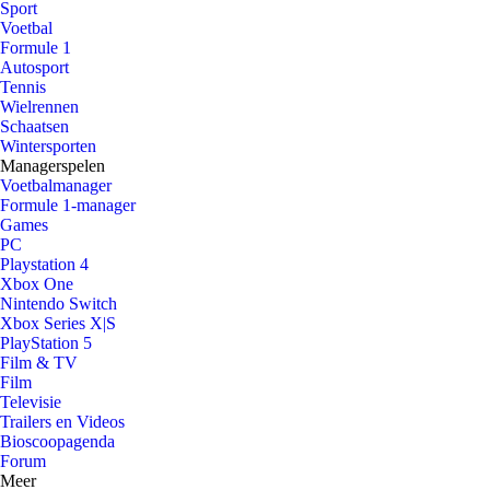
Sport
Voetbal
Formule 1
Autosport
Tennis
Wielrennen
Schaatsen
Wintersporten
Managerspelen
Voetbalmanager
Formule 1-manager
Games
PC
Playstation 4
Xbox One
Nintendo Switch
Xbox Series X|S
PlayStation 5
Film & TV
Film
Televisie
Trailers en Videos
Bioscoopagenda
Forum
Meer