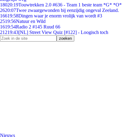
180
20:19
Touwtrekken 2.0 #636 - Team 1 beste team *G* *O*
26
20:07
Twee zwaargewonden bij eenzijdig ongeval Zeeland.
166
19:58
Dingen waar je enorm vrolijk van wordt #3
25
19:56
Natuur en Wild
16
19:54
Radio 2 #145 Ruud 66
212
19:43
[NL] Street View Quiz [#122] - Loogisch toch
Nieuws