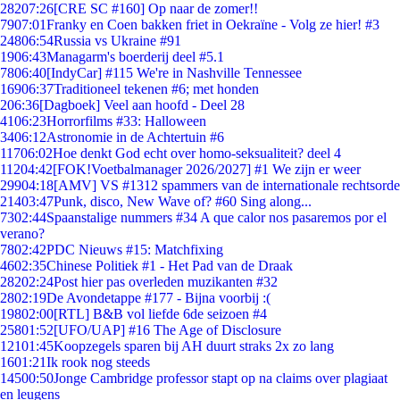
282
07:26
[CRE SC #160] Op naar de zomer!!
79
07:01
Franky en Coen bakken friet in Oekraïne - Volg ze hier! #3
248
06:54
Russia vs Ukraine #91
19
06:43
Managarm's boerderij deel #5.1
78
06:40
[IndyCar] #115 We're in Nashville Tennessee
169
06:37
Traditioneel tekenen #6; met honden
2
06:36
[Dagboek] Veel aan hoofd - Deel 28
41
06:23
Horrorfilms #33: Halloween
34
06:12
Astronomie in de Achtertuin #6
117
06:02
Hoe denkt God echt over homo-seksualiteit? deel 4
112
04:42
[FOK!Voetbalmanager 2026/2027] #1 We zijn er weer
299
04:18
[AMV] VS #1312 spammers van de internationale rechtsorde
214
03:47
Punk, disco, New Wave of? #60 Sing along...
73
02:44
Spaanstalige nummers #34 A que calor nos pasaremos por el
verano?
78
02:42
PDC Nieuws #15: Matchfixing
46
02:35
Chinese Politiek #1 - Het Pad van de Draak
282
02:24
Post hier pas overleden muzikanten #32
28
02:19
De Avondetappe #177 - Bijna voorbij :(
198
02:00
[RTL] B&B vol liefde 6de seizoen #4
258
01:52
[UFO/UAP] #16 The Age of Disclosure
121
01:45
Koopzegels sparen bij AH duurt straks 2x zo lang
16
01:21
Ik rook nog steeds
145
00:50
Jonge Cambridge professor stapt op na claims over plagiaat
en leugens