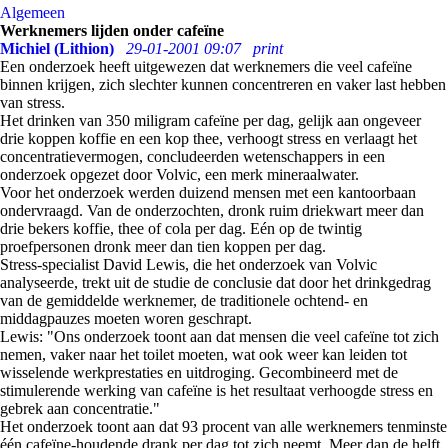
Algemeen
Werknemers lijden onder cafeïne
Michiel (Lithion)
29-01-2001 09:07
print
Een onderzoek heeft uitgewezen dat werknemers die veel cafeïne
binnen krijgen, zich slechter kunnen concentreren en vaker last hebben
van stress.
Het drinken van 350 miligram cafeïne per dag, gelijk aan ongeveer
drie koppen koffie en een kop thee, verhoogt stress en verlaagt het
concentratievermogen, concludeerden wetenschappers in een
onderzoek opgezet door Volvic, een merk mineraalwater.
Voor het onderzoek werden duizend mensen met een kantoorbaan
ondervraagd. Van de onderzochten, dronk ruim driekwart meer dan
drie bekers koffie, thee of cola per dag. Eén op de twintig
proefpersonen dronk meer dan tien koppen per dag.
Stress-specialist David Lewis, die het onderzoek van Volvic
analyseerde, trekt uit de studie de conclusie dat door het drinkgedrag
van de gemiddelde werknemer, de traditionele ochtend- en
middagpauzes moeten woren geschrapt.
Lewis: "Ons onderzoek toont aan dat mensen die veel cafeïne tot zich
nemen, vaker naar het toilet moeten, wat ook weer kan leiden tot
wisselende werkprestaties en uitdroging. Gecombineerd met de
stimulerende werking van cafeïne is het resultaat verhoogde stress en
gebrek aan concentratie."
Het onderzoek toont aan dat 93 procent van alle werknemers tenminste
één cafeïne-houdende drank per dag tot zich neemt. Meer dan de helft