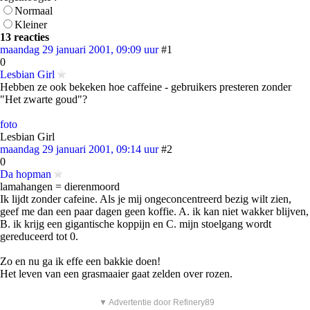
Normaal
Kleiner
13 reacties
maandag 29 januari 2001, 09:09 uur
#1
0
Lesbian Girl
Hebben ze ook bekeken hoe caffeine - gebruikers presteren zonder
"Het zwarte goud"?
foto
Lesbian Girl
maandag 29 januari 2001, 09:14 uur
#2
0
Da hopman
lamahangen = dierenmoord
Ik lijdt zonder cafeine. Als je mij ongeconcentreerd bezig wilt zien,
geef me dan een paar dagen geen koffie. A. ik kan niet wakker blijven,
B. ik krijg een gigantische koppijn en C. mijn stoelgang wordt
gereduceerd tot 0.
Zo en nu ga ik effe een bakkie doen!
Het leven van een grasmaaier gaat zelden over rozen.
▼ Advertentie door Refinery89