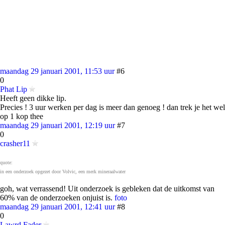
maandag 29 januari 2001, 11:53 uur
#6
0
Phat Lip
Heeft geen dikke lip.
Precies ! 3 uur werken per dag is meer dan genoeg ! dan trek je het wel
op 1 kop thee
maandag 29 januari 2001, 12:19 uur
#7
0
crasher11
quote:
in een onderzoek opgezet door Volvic, een merk mineraalwater
goh, wat verrassend! Uit onderzoek is gebleken dat de uitkomst van
60% van de onderzoeken onjuist is.
foto
maandag 29 januari 2001, 12:41 uur
#8
0
Lawrd Fader