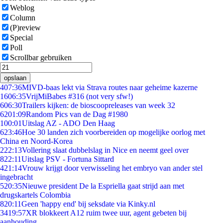
Weblog
Column
(P)review
Special
Poll
Scrollbar gebruiken
opslaan
4
07:36
MIVD-baas lekt via Strava routes naar geheime kazerne
16
06:35
VrijMiBabes #316 (not very sfw!)
6
06:30
Trailers kijken: de bioscoopreleases van week 32
62
01:09
Random Pics van de Dag #1980
1
00:01
Uitslag AZ - ADO Den Haag
6
23:46
Hoe 30 landen zich voorbereiden op mogelijke oorlog met
China en Noord-Korea
2
22:13
Vollering slaat dubbelslag in Nice en neemt geel over
8
22:11
Uitslag PSV - Fortuna Sittard
4
21:14
Vrouw krijgt door verwisseling het embryo van ander stel
ingebracht
5
20:35
Nieuwe president De la Espriella gaat strijd aan met
drugskartels Colombia
8
20:11
Geen 'happy end' bij seksdate via Kinky.nl
34
19:57
XR blokkeert A12 ruim twee uur, agent gebeten bij
aanhouding