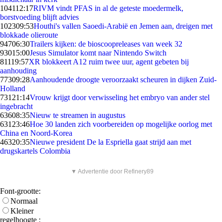
1041
12:17
RIVM vindt PFAS in al de geteste moedermelk,
borstvoeding blijft advies
1023
09:53
Houthi's vallen Saoedi-Arabië en Jemen aan, dreigen met
blokkade olieroute
947
06:30
Trailers kijken: de bioscoopreleases van week 32
930
15:00
Jesus Simulator komt naar Nintendo Switch
811
19:57
XR blokkeert A12 ruim twee uur, agent gebeten bij
aanhouding
773
09:28
Aanhoudende droogte veroorzaakt scheuren in dijken Zuid-
Holland
731
21:14
Vrouw krijgt door verwisseling het embryo van ander stel
ingebracht
636
08:35
Nieuw te streamen in augustus
631
23:46
Hoe 30 landen zich voorbereiden op mogelijke oorlog met
China en Noord-Korea
463
20:35
Nieuwe president De la Espriella gaat strijd aan met
drugskartels Colombia
▼ Advertentie door Refinery89
Font-grootte:
Normaal
Kleiner
regelhoogte :