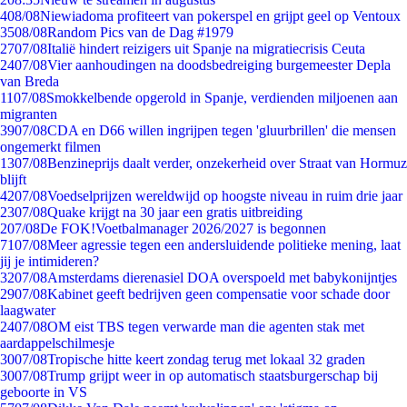
4
08/08
Niewiadoma profiteert van pokerspel en grijpt geel op Ventoux
35
08/08
Random Pics van de Dag #1979
27
07/08
Italië hindert reizigers uit Spanje na migratiecrisis Ceuta
24
07/08
Vier aanhoudingen na doodsbedreiging burgemeester Depla
van Breda
11
07/08
Smokkelbende opgerold in Spanje, verdienden miljoenen aan
migranten
39
07/08
CDA en D66 willen ingrijpen tegen 'gluurbrillen' die mensen
ongemerkt filmen
13
07/08
Benzineprijs daalt verder, onzekerheid over Straat van Hormuz
blijft
42
07/08
Voedselprijzen wereldwijd op hoogste niveau in ruim drie jaar
23
07/08
Quake krijgt na 30 jaar een gratis uitbreiding
2
07/08
De FOK!Voetbalmanager 2026/2027 is begonnen
71
07/08
Meer agressie tegen een andersluidende politieke mening, laat
jij je intimideren?
32
07/08
Amsterdams dierenasiel DOA overspoeld met babykonijntjes
29
07/08
Kabinet geeft bedrijven geen compensatie voor schade door
laagwater
24
07/08
OM eist TBS tegen verwarde man die agenten stak met
aardappelschilmesje
30
07/08
Tropische hitte keert zondag terug met lokaal 32 graden
30
07/08
Trump grijpt weer in op automatisch staatsburgerschap bij
geboorte in VS