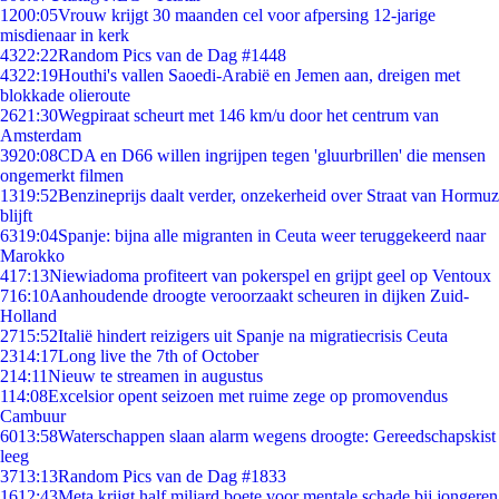
12
00:05
Vrouw krijgt 30 maanden cel voor afpersing 12-jarige
misdienaar in kerk
43
22:22
Random Pics van de Dag #1448
43
22:19
Houthi's vallen Saoedi-Arabië en Jemen aan, dreigen met
blokkade olieroute
26
21:30
Wegpiraat scheurt met 146 km/u door het centrum van
Amsterdam
39
20:08
CDA en D66 willen ingrijpen tegen 'gluurbrillen' die mensen
ongemerkt filmen
13
19:52
Benzineprijs daalt verder, onzekerheid over Straat van Hormuz
blijft
63
19:04
Spanje: bijna alle migranten in Ceuta weer teruggekeerd naar
Marokko
4
17:13
Niewiadoma profiteert van pokerspel en grijpt geel op Ventoux
7
16:10
Aanhoudende droogte veroorzaakt scheuren in dijken Zuid-
Holland
27
15:52
Italië hindert reizigers uit Spanje na migratiecrisis Ceuta
23
14:17
Long live the 7th of October
2
14:11
Nieuw te streamen in augustus
1
14:08
Excelsior opent seizoen met ruime zege op promovendus
Cambuur
60
13:58
Waterschappen slaan alarm wegens droogte: Gereedschapskist
leeg
37
13:13
Random Pics van de Dag #1833
16
12:43
Meta krijgt half miljard boete voor mentale schade bij jongeren