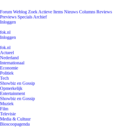
Forum
Weblog
Zoek
Actieve Items
Nieuws
Columns
Reviews
Previews
Specials
Archief
Inloggen
fok.nl
Inloggen
fok.nl
Actueel
Nederland
Internationaal
Economie
Politiek
Tech
Showbiz en Gossip
Opmerkelijk
Entertainment
Showbiz en Gossip
Muziek
Film
Televisie
Media & Cultuur
Bioscoopagenda