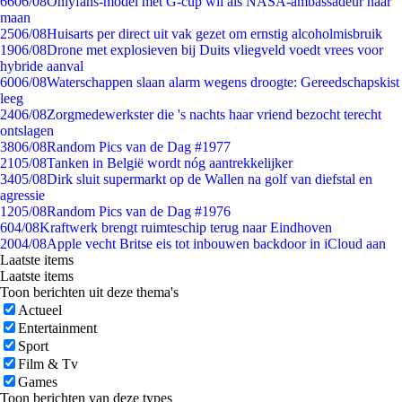
66
06/08
Onlyfans-model met G-cup wil als NASA-ambassadeur naar
maan
25
06/08
Huisarts per direct uit vak gezet om ernstig alcoholmisbruik
19
06/08
Drone met explosieven bij Duits vliegveld voedt vrees voor
hybride aanval
60
06/08
Waterschappen slaan alarm wegens droogte: Gereedschapskist
leeg
24
06/08
Zorgmedewerkster die 's nachts haar vriend bezocht terecht
ontslagen
38
06/08
Random Pics van de Dag #1977
21
05/08
Tanken in België wordt nóg aantrekkelijker
34
05/08
Dirk sluit supermarkt op de Wallen na golf van diefstal en
agressie
12
05/08
Random Pics van de Dag #1976
6
04/08
Kraftwerk brengt ruimteschip terug naar Eindhoven
20
04/08
Apple vecht Britse eis tot inbouwen backdoor in iCloud aan
Laatste items
Laatste items
Toon berichten uit deze thema's
Actueel
Entertainment
Sport
Film & Tv
Games
Toon berichten van deze types