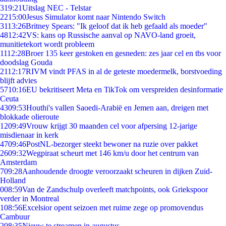
3
19:21
Uitslag NEC - Telstar
22
15:00
Jesus Simulator komt naar Nintendo Switch
31
13:26
Britney Spears: "Ik geloof dat ik heb gefaald als moeder"
48
12:42
VS: kans op Russische aanval op NAVO-land groeit,
munitietekort wordt probleem
11
12:28
Broer 135 keer gestoken en gesneden: zes jaar cel en tbs voor
doodslag Gouda
21
12:17
RIVM vindt PFAS in al de geteste moedermelk, borstvoeding
blijft advies
57
10:16
EU bekritiseert Meta en TikTok om verspreiden desinformatie
Ceuta
43
09:53
Houthi's vallen Saoedi-Arabië en Jemen aan, dreigen met
blokkade olieroute
12
09:49
Vrouw krijgt 30 maanden cel voor afpersing 12-jarige
misdienaar in kerk
47
09:46
PostNL-bezorger steekt bewoner na ruzie over pakket
26
09:32
Wegpiraat scheurt met 146 km/u door het centrum van
Amsterdam
7
09:28
Aanhoudende droogte veroorzaakt scheuren in dijken Zuid-
Holland
0
08:59
Van de Zandschulp overleeft matchpoints, ook Griekspoor
verder in Montreal
1
08:56
Excelsior opent seizoen met ruime zege op promovendus
Cambuur
2
08:35
Nieuw te streamen in augustus