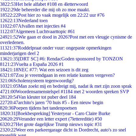
38
22:53
Het hele alfabet #108 en 4letterwoord
19
22:29
de beheerder die mij oh zo moe maakt.
185
22:22
Post hier zo vaak mogelijk om 22:22 uur #76
126
22:13
Nederland toen
110
22:07
Afvallen met injecties #4
11
22:07
Algemeen Luchtvaarttopic #61
249
21:52
Wie gaan er dood in 2026?Post met een vleugje cynisme de
overledenen.
113
21:37
Roddelpraat onder vuur: ongepaste opmerkingen
minderjarigen deel 2
136
21:35
[DRT SC] #6: RendacGoden sponsored by TONZON
81
21:23
Vuelta a España 2026 #1
184
21:18
NEC #77: Wat een seizoen is dit zeg
63
21:07
Zou je vreemdgaan in een relatie kunnen vergeven?
3
21:06
Scholensysteem tegenwoordig?
103
21:05
Man zoekt mij en bedreigt mij, nadat ik met zijn zoon sprak
47
21:00
Woordensamenstelspel #1184 met 2 woorden spreken SVP
281
20:54
Van kleuter tot puber deel 184
227
20:47
archito's jaren '70 huis #5 - Een nieuw begin
8
20:36
Poepen tijdens het tandenpoetsen
18
20:31
[Boekbespreking] Yesteryear - Caro Claire Burke
206
20:29
Verander een letter expert (7lettereditie) #50
63
20:27
Het grote dagelijkse Trump nieuws topic #31
23
20:22
Weer een parkeergarage dicht in Dordrecht, auto's zo snel
mogelijk weg