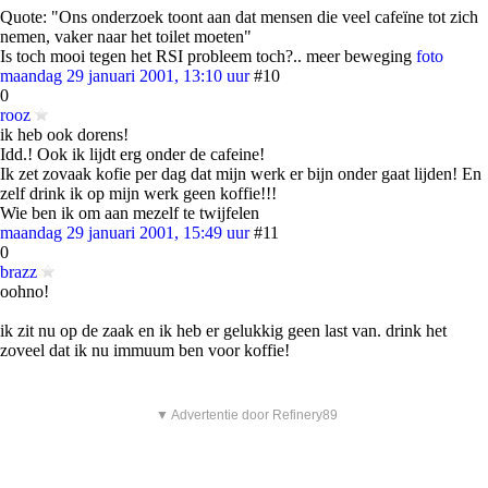
Quote: "Ons onderzoek toont aan dat mensen die veel cafeïne tot zich
nemen, vaker naar het toilet moeten"
Is toch mooi tegen het RSI probleem toch?.. meer beweging
foto
maandag 29 januari 2001, 13:10 uur
#10
0
rooz
ik heb ook dorens!
Idd.! Ook ik lijdt erg onder de cafeine!
Ik zet zovaak kofie per dag dat mijn werk er bijn onder gaat lijden! En
zelf drink ik op mijn werk geen koffie!!!
Wie ben ik om aan mezelf te twijfelen
maandag 29 januari 2001, 15:49 uur
#11
0
brazz
oohno!
ik zit nu op de zaak en ik heb er gelukkig geen last van. drink het
zoveel dat ik nu immuum ben voor koffie!
▼ Advertentie door Refinery89