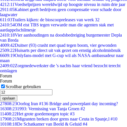
42
12:11
Voedselprijzen wereldwijd op hoogste niveau in ruim drie jaar
29
11:05
Kabinet geeft bedrijven geen compensatie voor schade door
laagwater
6
11:03
Trailers kijken: de bioscoopreleases van week 32
24
10:54
OM eist TBS tegen verwarde man die agenten stak met
aardappelschilmesje
24
10:18
Vier aanhoudingen na doodsbedreiging burgemeester Depla
van Breda
40
09:42
Duitser (93) crasht met quad tegen boom, vier gewonden
25
09:22
Huisarts per direct uit vak gezet om ernstig alcoholmisbruik
66
09:19
Onlyfans-model met G-cup wil als NASA-ambassadeur naar
maan
24
09:02
Zorgmedewerkster die 's nachts haar vriend bezocht terecht
ontslagen
Forum
Forum
Scrollbar gebruiken
opslaan
278
08:23
Oorlog Iran #136 Bridge and powerplant day incoming?
163
08:23
1993: Vermissing van Tanja Groen #2
114
08:22
Het grote goedemorgen topic #3
179
08:21
Migranten breken door grens naar Ceuta in Spanje,l #10
101
08:18
De Schatkamer van Beeld & Geluid #4