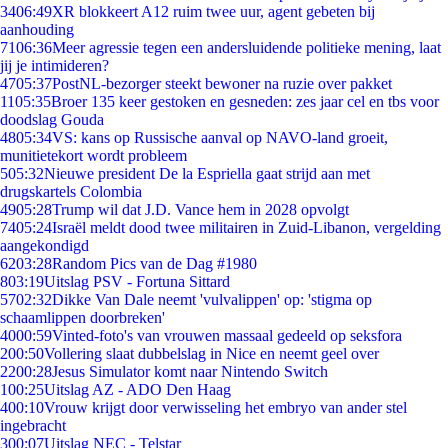
34
06:49
XR blokkeert A12 ruim twee uur, agent gebeten bij
aanhouding
71
06:36
Meer agressie tegen een andersluidende politieke mening, laat
jij je intimideren?
47
05:37
PostNL-bezorger steekt bewoner na ruzie over pakket
11
05:35
Broer 135 keer gestoken en gesneden: zes jaar cel en tbs voor
doodslag Gouda
48
05:34
VS: kans op Russische aanval op NAVO-land groeit,
munitietekort wordt probleem
5
05:32
Nieuwe president De la Espriella gaat strijd aan met
drugskartels Colombia
49
05:28
Trump wil dat J.D. Vance hem in 2028 opvolgt
74
05:24
Israël meldt dood twee militairen in Zuid-Libanon, vergelding
aangekondigd
62
03:28
Random Pics van de Dag #1980
8
03:19
Uitslag PSV - Fortuna Sittard
57
02:32
Dikke Van Dale neemt 'vulvalippen' op: 'stigma op
schaamlippen doorbreken'
40
00:59
Vinted-foto's van vrouwen massaal gedeeld op seksfora
2
00:50
Vollering slaat dubbelslag in Nice en neemt geel over
22
00:28
Jesus Simulator komt naar Nintendo Switch
1
00:25
Uitslag AZ - ADO Den Haag
4
00:10
Vrouw krijgt door verwisseling het embryo van ander stel
ingebracht
3
00:07
Uitslag NEC - Telstar