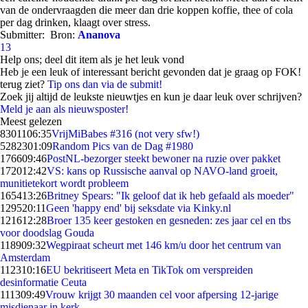
van de ondervraagden die meer dan drie koppen koffie, thee of cola
per dag drinken, klaagt over stress.
Submitter:
Bron:
Ananova
13
Help ons; deel dit item als je het leuk vond
Heb je een leuk of interessant bericht gevonden dat je graag op FOK!
terug ziet?
Tip ons dan via de submit!
Zoek jij altijd de leukste nieuwtjes en kun je daar leuk over schrijven?
Meld je aan als nieuwsposter!
Meest gelezen
83011
06:35
VrijMiBabes #316 (not very sfw!)
52823
01:09
Random Pics van de Dag #1980
1766
09:46
PostNL-bezorger steekt bewoner na ruzie over pakket
1720
12:42
VS: kans op Russische aanval op NAVO-land groeit,
munitietekort wordt probleem
1654
13:26
Britney Spears: "Ik geloof dat ik heb gefaald als moeder"
1295
20:11
Geen 'happy end' bij seksdate via Kinky.nl
1216
12:28
Broer 135 keer gestoken en gesneden: zes jaar cel en tbs
voor doodslag Gouda
1189
09:32
Wegpiraat scheurt met 146 km/u door het centrum van
Amsterdam
1123
10:16
EU bekritiseert Meta en TikTok om verspreiden
desinformatie Ceuta
1113
09:49
Vrouw krijgt 30 maanden cel voor afpersing 12-jarige
misdienaar in kerk