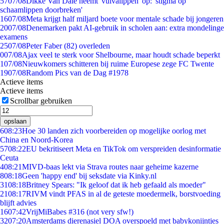
57
07/08
Dikke Van Dale neemt 'vulvalippen' op: 'stigma op
schaamlippen doorbreken'
16
07/08
Meta krijgt half miljard boete voor mentale schade bij jongeren
20
07/08
Denemarken pakt AI-gebruik in scholen aan: extra mondelinge
examens
25
07/08
Peter Faber (82) overleden
0
07/08
Ajax veel te sterk voor Shelbourne, maar houdt schade beperkt
1
07/08
Nieuwkomers schitteren bij ruime Europese zege FC Twente
19
07/08
Random Pics van de Dag #1978
Actieve items
Actieve items
Scrollbar gebruiken
opslaan
6
08:23
Hoe 30 landen zich voorbereiden op mogelijke oorlog met
China en Noord-Korea
57
08:22
EU bekritiseert Meta en TikTok om verspreiden desinformatie
Ceuta
4
08:21
MIVD-baas lekt via Strava routes naar geheime kazerne
8
08:18
Geen 'happy end' bij seksdate via Kinky.nl
31
08:18
Britney Spears: "Ik geloof dat ik heb gefaald als moeder"
21
08:17
RIVM vindt PFAS in al de geteste moedermelk, borstvoeding
blijft advies
16
07:42
VrijMiBabes #316 (not very sfw!)
32
07:20
Amsterdams dierenasiel DOA overspoeld met babykonijntjes