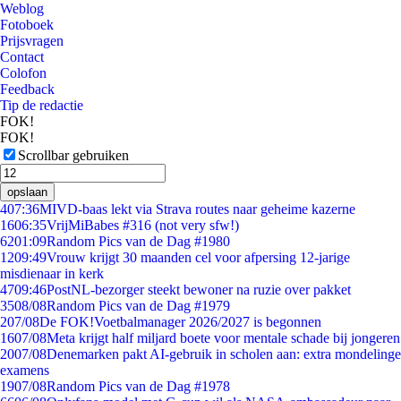
Weblog
Fotoboek
Prijsvragen
Contact
Colofon
Feedback
Tip de redactie
FOK!
FOK!
Scrollbar gebruiken
opslaan
4
07:36
MIVD-baas lekt via Strava routes naar geheime kazerne
16
06:35
VrijMiBabes #316 (not very sfw!)
62
01:09
Random Pics van de Dag #1980
12
09:49
Vrouw krijgt 30 maanden cel voor afpersing 12-jarige
misdienaar in kerk
47
09:46
PostNL-bezorger steekt bewoner na ruzie over pakket
35
08/08
Random Pics van de Dag #1979
2
07/08
De FOK!Voetbalmanager 2026/2027 is begonnen
16
07/08
Meta krijgt half miljard boete voor mentale schade bij jongeren
20
07/08
Denemarken pakt AI-gebruik in scholen aan: extra mondelinge
examens
19
07/08
Random Pics van de Dag #1978