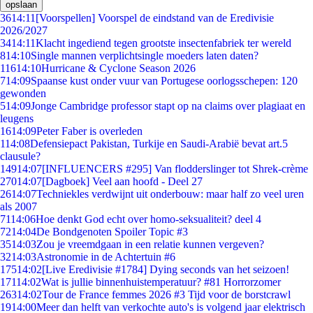
opslaan
36
14:11
[Voorspellen] Voorspel de eindstand van de Eredivisie
2026/2027
34
14:11
Klacht ingediend tegen grootste insectenfabriek ter wereld
8
14:10
Single mannen verplichtsingle moeders laten daten?
116
14:10
Hurricane & Cyclone Season 2026
7
14:09
Spaanse kust onder vuur van Portugese oorlogsschepen: 120
gewonden
5
14:09
Jonge Cambridge professor stapt op na claims over plagiaat en
leugens
16
14:09
Peter Faber is overleden
1
14:08
Defensiepact Pakistan, Turkije en Saudi-Arabië bevat art.5
clausule?
149
14:07
[INFLUENCERS #295] Van flodderslinger tot Shrek-crème
270
14:07
[Dagboek] Veel aan hoofd - Deel 27
26
14:07
Techniekles verdwijnt uit onderbouw: maar half zo veel uren
als 2007
71
14:06
Hoe denkt God echt over homo-seksualiteit? deel 4
72
14:04
De Bondgenoten Spoiler Topic #3
35
14:03
Zou je vreemdgaan in een relatie kunnen vergeven?
32
14:03
Astronomie in de Achtertuin #6
175
14:02
[Live Eredivisie #1784] Dying seconds van het seizoen!
171
14:02
Wat is jullie binnenhuistemperatuur? #81 Horrorzomer
263
14:02
Tour de France femmes 2026 #3 Tijd voor de borstcrawl
19
14:00
Meer dan helft van verkochte auto's is volgend jaar elektrisch