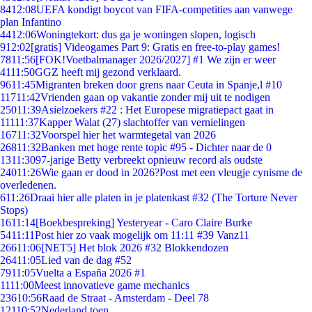
84
12:08
UEFA kondigt boycot van FIFA-competities aan vanwege
plan Infantino
44
12:06
Woningtekort: dus ga je woningen slopen, logisch
9
12:02
[gratis] Videogames Part 9: Gratis en free-to-play games!
78
11:56
[FOK!Voetbalmanager 2026/2027] #1 We zijn er weer
41
11:50
GGZ heeft mij gezond verklaard.
96
11:45
Migranten breken door grens naar Ceuta in Spanje,l #10
117
11:42
Vrienden gaan op vakantie zonder mij uit te nodigen
250
11:39
Asielzoekers #22 : Het Europese migratiepact gaat in
111
11:37
Kapper Walat (27) slachtoffer van vernielingen
167
11:32
Voorspel hier het warmtegetal van 2026
268
11:32
Banken met hoge rente topic #95 - Dichter naar de 0
13
11:30
97-jarige Betty verbreekt opnieuw record als oudste
240
11:26
Wie gaan er dood in 2026?Post met een vleugje cynisme de
overledenen.
6
11:26
Draai hier alle platen in je platenkast #32 (The Torture Never
Stops)
16
11:14
[Boekbespreking] Yesteryear - Caro Claire Burke
54
11:11
Post hier zo vaak mogelijk om 11:11 #39 Vanz11
266
11:06
[NET5] Het blok 2026 #32 Blokkendozen
264
11:05
Lied van de dag #52
79
11:05
Vuelta a España 2026 #1
11
11:00
Meest innovatieve game mechanics
236
10:56
Raad de Straat - Amsterdam - Deel 78
121
10:52
Nederland toen