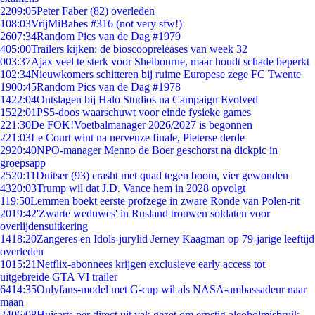
22
09:05
Peter Faber (82) overleden
1
08:03
VrijMiBabes #316 (not very sfw!)
26
07:34
Random Pics van de Dag #1979
4
05:00
Trailers kijken: de bioscoopreleases van week 32
0
03:37
Ajax veel te sterk voor Shelbourne, maar houdt schade beperkt
1
02:34
Nieuwkomers schitteren bij ruime Europese zege FC Twente
19
00:45
Random Pics van de Dag #1978
14
22:04
Ontslagen bij Halo Studios na Campaign Evolved
15
22:01
PS5-doos waarschuwt voor einde fysieke games
2
21:30
De FOK!Voetbalmanager 2026/2027 is begonnen
2
21:03
Le Court wint na nerveuze finale, Pieterse derde
29
20:40
NPO-manager Menno de Boer geschorst na dickpic in
groepsapp
25
20:11
Duitser (93) crasht met quad tegen boom, vier gewonden
43
20:03
Trump wil dat J.D. Vance hem in 2028 opvolgt
1
19:50
Lemmen boekt eerste profzege in zware Ronde van Polen-rit
20
19:42
'Zwarte weduwes' in Rusland trouwen soldaten voor
overlijdensuitkering
14
18:20
Zangeres en Idols-jurylid Jerney Kaagman op 79-jarige leeftijd
overleden
10
15:21
Netflix-abonnees krijgen exclusieve early access tot
uitgebreide GTA VI trailer
64
14:35
Onlyfans-model met G-cup wil als NASA-ambassadeur naar
maan
24
06/08
Huisarts per direct uit vak gezet om ernstig alcoholmisbruik