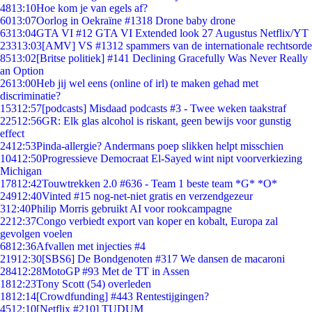
48
13:10
Hoe kom je van egels af?
60
13:07
Oorlog in Oekraïne #1318 Drone baby drone
63
13:04
GTA VI #12 GTA VI Extended look 27 Augustus Netflix/YT
233
13:03
[AMV] VS #1312 spammers van de internationale rechtsorde
85
13:02
[Britse politiek] #141 Declining Gracefully Was Never Really
an Option
26
13:00
Heb jij wel eens (online of irl) te maken gehad met
discriminatie?
153
12:57
[podcasts] Misdaad podcasts #3 - Twee weken taakstraf
225
12:56
GR: Elk glas alcohol is riskant, geen bewijs voor gunstig
effect
24
12:53
Pinda-allergie? Andermans poep slikken helpt misschien
104
12:50
Progressieve Democraat El-Sayed wint nipt voorverkiezing
Michigan
178
12:42
Touwtrekken 2.0 #636 - Team 1 beste team *G* *O*
249
12:40
Vinted #15 nog-net-niet gratis en verzendgezeur
3
12:40
Philip Morris gebruikt AI voor rookcampagne
22
12:37
Congo verbiedt export van koper en kobalt, Europa zal
gevolgen voelen
68
12:36
Afvallen met injecties #4
219
12:30
[SBS6] De Bondgenoten #317 We dansen de macaroni
284
12:28
MotoGP #93 Met de TT in Assen
18
12:23
Tony Scott (54) overleden
18
12:14
[Crowdfunding] #443 Rentestijgingen?
45
12:10
[Netflix #210] TUDUM