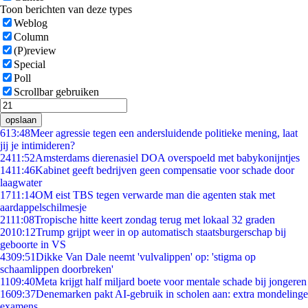
Toon berichten van deze types
Weblog
Column
(P)review
Special
Poll
Scrollbar gebruiken
opslaan
6
13:48
Meer agressie tegen een andersluidende politieke mening, laat
jij je intimideren?
24
11:52
Amsterdams dierenasiel DOA overspoeld met babykonijntjes
14
11:46
Kabinet geeft bedrijven geen compensatie voor schade door
laagwater
17
11:14
OM eist TBS tegen verwarde man die agenten stak met
aardappelschilmesje
21
11:08
Tropische hitte keert zondag terug met lokaal 32 graden
20
10:12
Trump grijpt weer in op automatisch staatsburgerschap bij
geboorte in VS
43
09:51
Dikke Van Dale neemt 'vulvalippen' op: 'stigma op
schaamlippen doorbreken'
11
09:40
Meta krijgt half miljard boete voor mentale schade bij jongeren
16
09:37
Denemarken pakt AI-gebruik in scholen aan: extra mondelinge
examens