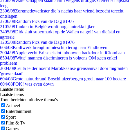
57
06/08
Waterschappen slaan alarm wegens droogte: Gereedschapskist
leeg
23
06/08
Zorgmedewerkster die 's nachts haar vriend bezocht terecht
ontslagen
37
06/08
Random Pics van de Dag #1977
21
05/08
Tanken in België wordt nóg aantrekkelijker
34
05/08
Dirk sluit supermarkt op de Wallen na golf van diefstal en
agressie
12
05/08
Random Pics van de Dag #1976
6
04/08
Kraftwerk brengt ruimteschip terug naar Eindhoven
20
04/08
Apple vecht Britse eis tot inbouwen backdoor in iCloud aan
85
04/08
'Witte' mannen discrimineren is volgens OM geen enkel
probleem
30
04/08
Ceuta-leider noemt Marokkaanse grensaanval door migranten
'gruweldaad'
6
04/08
Grote natuurbrand Boschhuizerbergen groeit naar 100 hectare
6
04/08
FOK! was even down
Laatste items
Laatste items
Toon berichten uit deze thema's
Actueel
Entertainment
Sport
Film & Tv
Games