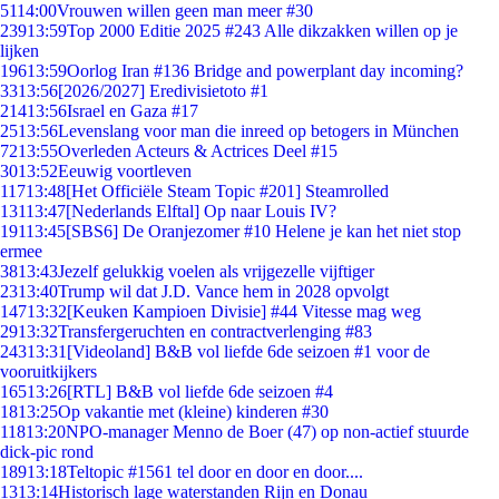
51
14:00
Vrouwen willen geen man meer #30
239
13:59
Top 2000 Editie 2025 #243 Alle dikzakken willen op je
lijken
196
13:59
Oorlog Iran #136 Bridge and powerplant day incoming?
33
13:56
[2026/2027] Eredivisietoto #1
214
13:56
Israel en Gaza #17
25
13:56
Levenslang voor man die inreed op betogers in München
72
13:55
Overleden Acteurs & Actrices Deel #15
30
13:52
Eeuwig voortleven
117
13:48
[Het Officiële Steam Topic #201] Steamrolled
131
13:47
[Nederlands Elftal] Op naar Louis IV?
191
13:45
[SBS6] De Oranjezomer #10 Helene je kan het niet stop
ermee
38
13:43
Jezelf gelukkig voelen als vrijgezelle vijftiger
23
13:40
Trump wil dat J.D. Vance hem in 2028 opvolgt
147
13:32
[Keuken Kampioen Divisie] #44 Vitesse mag weg
29
13:32
Transfergeruchten en contractverlenging #83
243
13:31
[Videoland] B&B vol liefde 6de seizoen #1 voor de
vooruitkijkers
165
13:26
[RTL] B&B vol liefde 6de seizoen #4
18
13:25
Op vakantie met (kleine) kinderen #30
118
13:20
NPO-manager Menno de Boer (47) op non-actief stuurde
dick-pic rond
189
13:18
Teltopic #1561 tel door en door en door....
13
13:14
Historisch lage waterstanden Rijn en Donau