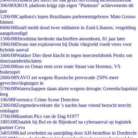
3
06/08
XBOX platform krijgt zijn eigen "Platinum" achievements dit
jaar
12
06/08
Capibara's lopen Braziliaans parlementsgebouw Mato Grosso
binnen
66
06/08
Israël meldt dood twee militairen in Zuid-Libanon, vergelding
aangekondigd
15
06/08
Hiroshima herdenkt slachtoffers atoombom, 81 jaar later
19
06/08
Drone met explosieven bij Duits vliegveld voedt vrees voor
hybride aanval
34
06/08
Wakker Dier dient klacht in tegen insectenfabriek Protix om
duurzaamheidsclaims
22
06/08
Iran en Oman eens over route Straat van Hormuz, VS
buitenspel
26
06/08
NAVO zet wegens Russische provocatie 250% meer
gevechtsvliegtuigen in
57
06/08
Waterschappen slaan alarm wegens droogte: Gereedschapskist
leeg
1
06/08
Forensics: Crime Scene Detective
23
06/08
Zorgmedewerkster die 's nachts haar vriend bezocht terecht
ontslagen
37
06/08
Random Pics van de Dag #1977
18
05/08
Datalek bij Bol en de Bijenkorf na cyberaanval op logistiek
partner Ceva
34
05/08
Kind overleden na aanrijding door AH-bestelbus in Dordrecht