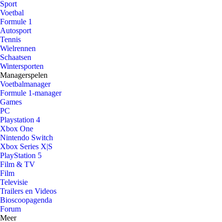
Sport
Voetbal
Formule 1
Autosport
Tennis
Wielrennen
Schaatsen
Wintersporten
Managerspelen
Voetbalmanager
Formule 1-manager
Games
PC
Playstation 4
Xbox One
Nintendo Switch
Xbox Series X|S
PlayStation 5
Film & TV
Film
Televisie
Trailers en Videos
Bioscoopagenda
Forum
Meer