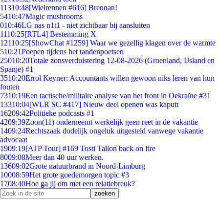
113
10:48
[Wielrennen #616] Brennan!
54
10:47
Magic mushrooms
0
10:46
LG nas n1t1 - niet zichtbaar bij aansluiten
11
10:25
[RTL4] Bestemming X
121
10:25
[ShowChat #1259] Waar we gezellig klagen over de warmte
5
10:21
Poepen tijdens het tandenpoetsen
250
10:20
Totale zonsverduistering 12-08-2026 (Groenland, IJsland en
Spanje) #1
35
10:20
Errol Keyner: Accountants willen gewoon niks leren van hun
fouten
73
10:19
Een tactische/militaire analyse van het front in Oekraïne #31
133
10:04
[WLR SC #417] Nieuw deel openen was kaputt
162
09:42
Politieke podcasts #1
42
09:39
Zoon(11) onderneemt werkelijk geen reet in de vakantie
14
09:24
Rechtszaak dodelijk ongeluk uitgesteld vanwege vakantie
advocaat
19
09:19
[ATP Tour] #169 Tosti Tallon back on fire
80
09:08
Meer dan 40 uur werken.
136
09:02
Grote natuurbrand in Noord-Limburg
100
08:59
Het grote goedemorgen topic #3
17
08:40
Hoe ga jij om met een relatiebreuk?