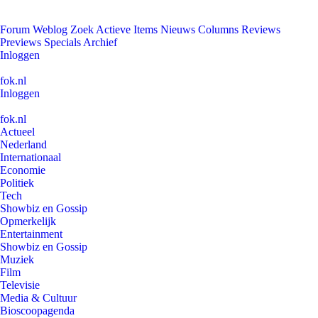
Forum
Weblog
Zoek
Actieve Items
Nieuws
Columns
Reviews
Previews
Specials
Archief
Inloggen
fok.nl
Inloggen
fok.nl
Actueel
Nederland
Internationaal
Economie
Politiek
Tech
Showbiz en Gossip
Opmerkelijk
Entertainment
Showbiz en Gossip
Muziek
Film
Televisie
Media & Cultuur
Bioscoopagenda