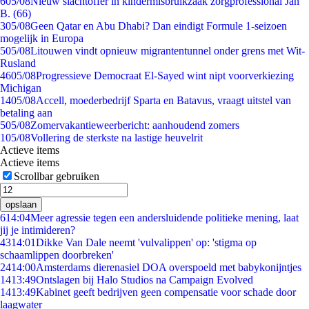
6
05/08
Nieuw slachtoffer in kindermisbruikzaak zorgprofessional Jan
B. (66)
3
05/08
Geen Qatar en Abu Dhabi? Dan eindigt Formule 1-seizoen
mogelijk in Europa
5
05/08
Litouwen vindt opnieuw migrantentunnel onder grens met Wit-
Rusland
46
05/08
Progressieve Democraat El-Sayed wint nipt voorverkiezing
Michigan
14
05/08
Accell, moederbedrijf Sparta en Batavus, vraagt uitstel van
betaling aan
5
05/08
Zomervakantieweerbericht: aanhoudend zomers
1
05/08
Vollering de sterkste na lastige heuvelrit
Actieve items
Actieve items
Scrollbar gebruiken
opslaan
6
14:04
Meer agressie tegen een andersluidende politieke mening, laat
jij je intimideren?
43
14:01
Dikke Van Dale neemt 'vulvalippen' op: 'stigma op
schaamlippen doorbreken'
24
14:00
Amsterdams dierenasiel DOA overspoeld met babykonijntjes
14
13:49
Ontslagen bij Halo Studios na Campaign Evolved
14
13:49
Kabinet geeft bedrijven geen compensatie voor schade door
laagwater