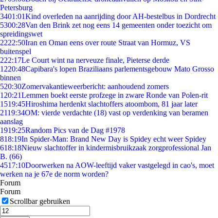
Petersburg
34
01:01
Kind overleden na aanrijding door AH-bestelbus in Dordrecht
53
00:28
Van den Brink zet nog eens 14 gemeenten onder toezicht om
spreidingswet
22
22:50
Iran en Oman eens over route Straat van Hormuz, VS
buitenspel
2
22:17
Le Court wint na nerveuze finale, Pieterse derde
12
20:48
Capibara's lopen Braziliaans parlementsgebouw Mato Grosso
binnen
5
20:30
Zomervakantieweerbericht: aanhoudend zomers
1
20:21
Lemmen boekt eerste profzege in zware Ronde van Polen-rit
15
19:45
Hiroshima herdenkt slachtoffers atoombom, 81 jaar later
21
19:34
OM: vierde verdachte (18) vast op verdenking van beramen
aanslag
19
19:25
Random Pics van de Dag #1978
8
18:19
In Spider-Man: Brand New Day is Spidey echt weer Spidey
6
18:18
Nieuw slachtoffer in kindermisbruikzaak zorgprofessional Jan
B. (66)
45
17:10
Doorwerken na AOW-leeftijd vaker vastgelegd in cao's, moet
werken na je 67e de norm worden?
Forum
Forum
Scrollbar gebruiken