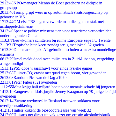
29
13:48
NPO-manager Menno de Boer geschorst na dickpic in
groepsapp
20
13:46
Trump grijpt weer in op automatisch staatsburgerschap bij
geboorte in VS
17
13:44
OM eist TBS tegen verwarde man die agenten stak met
aardappelschilmesje
34
13:40
Spaanse politie: minstens tien voor terrorisme veroordeelden
onder migranten Ceuta
1
13:37
Nieuwkomers schitteren bij ruime Europese zege FC Twente
21
13:31
Tropische hitte keert zondag terug met lokaal 32 graden
16
13:30
Denemarken pakt AI-gebruik in scholen aan: extra mondelinge
examens
66
13:29
Israël meldt dood twee militairen in Zuid-Libanon, vergelding
aangekondigd
15
13:12
PS5-doos waarschuwt voor einde fysieke games
25
13:08
Duitser (93) crasht met quad tegen boom, vier gewonden
26
13:08
Random Pics van de Dag #1979
22
13:01
Peter Faber (82) overleden
11
12:55
Meta krijgt half miljard boete voor mentale schade bij jongeren
14
12:19
Zangeres en Idols-jurylid Jerney Kaagman op 79-jarige leeftijd
overleden
20
12:14
'Zwarte weduwes' in Rusland trouwen soldaten voor
overlijdensuitkering
4
12:13
Trailers kijken: de bioscoopreleases van week 32
24
12:00
Huisarts per direct uit vak gezet om ernstig alcoholmisbruik