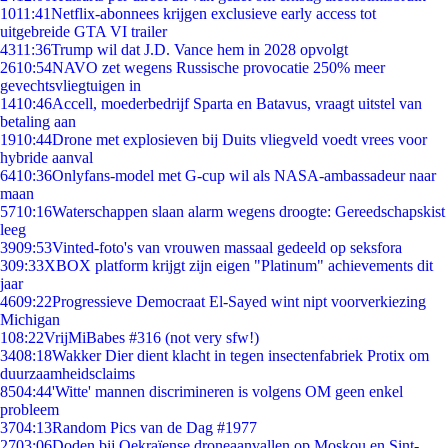
10
11:41
Netflix-abonnees krijgen exclusieve early access tot
uitgebreide GTA VI trailer
43
11:36
Trump wil dat J.D. Vance hem in 2028 opvolgt
26
10:54
NAVO zet wegens Russische provocatie 250% meer
gevechtsvliegtuigen in
14
10:46
Accell, moederbedrijf Sparta en Batavus, vraagt uitstel van
betaling aan
19
10:44
Drone met explosieven bij Duits vliegveld voedt vrees voor
hybride aanval
64
10:36
Onlyfans-model met G-cup wil als NASA-ambassadeur naar
maan
57
10:16
Waterschappen slaan alarm wegens droogte: Gereedschapskist
leeg
39
09:53
Vinted-foto's van vrouwen massaal gedeeld op seksfora
3
09:33
XBOX platform krijgt zijn eigen "Platinum" achievements dit
jaar
46
09:22
Progressieve Democraat El-Sayed wint nipt voorverkiezing
Michigan
1
08:22
VrijMiBabes #316 (not very sfw!)
34
08:18
Wakker Dier dient klacht in tegen insectenfabriek Protix om
duurzaamheidsclaims
85
04:44
'Witte' mannen discrimineren is volgens OM geen enkel
probleem
37
04:13
Random Pics van de Dag #1977
27
03:06
Doden bij Oekraïense droneaanvallen op Moskou en Sint-