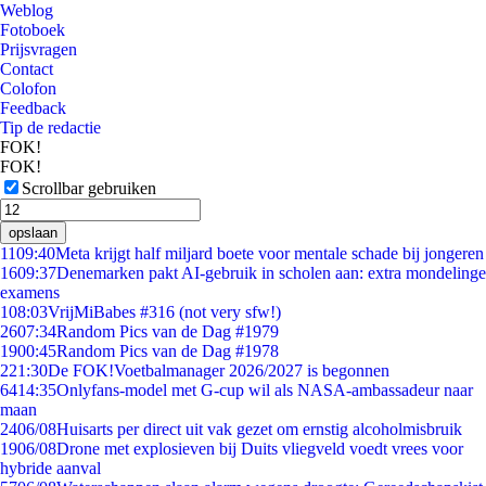
Weblog
Fotoboek
Prijsvragen
Contact
Colofon
Feedback
Tip de redactie
FOK!
FOK!
Scrollbar gebruiken
opslaan
11
09:40
Meta krijgt half miljard boete voor mentale schade bij jongeren
16
09:37
Denemarken pakt AI-gebruik in scholen aan: extra mondelinge
examens
1
08:03
VrijMiBabes #316 (not very sfw!)
26
07:34
Random Pics van de Dag #1979
19
00:45
Random Pics van de Dag #1978
2
21:30
De FOK!Voetbalmanager 2026/2027 is begonnen
64
14:35
Onlyfans-model met G-cup wil als NASA-ambassadeur naar
maan
24
06/08
Huisarts per direct uit vak gezet om ernstig alcoholmisbruik
19
06/08
Drone met explosieven bij Duits vliegveld voedt vrees voor
hybride aanval