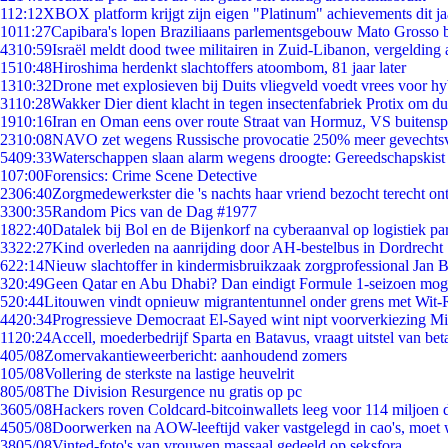
1
12:12
XBOX platform krijgt zijn eigen "Platinum" achievements dit ja
10
11:27
Capibara's lopen Braziliaans parlementsgebouw Mato Grosso 
43
10:59
Israël meldt dood twee militairen in Zuid-Libanon, vergeldin
15
10:48
Hiroshima herdenkt slachtoffers atoombom, 81 jaar later
13
10:32
Drone met explosieven bij Duits vliegveld voedt vrees voor hy
31
10:28
Wakker Dier dient klacht in tegen insectenfabriek Protix om 
19
10:16
Iran en Oman eens over route Straat van Hormuz, VS buitensp
23
10:08
NAVO zet wegens Russische provocatie 250% meer gevechtsvl
54
09:33
Waterschappen slaan alarm wegens droogte: Gereedschapskist
1
07:00
Forensics: Crime Scene Detective
23
06:40
Zorgmedewerkster die 's nachts haar vriend bezocht terecht on
33
00:35
Random Pics van de Dag #1977
18
22:40
Datalek bij Bol en de Bijenkorf na cyberaanval op logistiek pa
33
22:27
Kind overleden na aanrijding door AH-bestelbus in Dordrecht
6
22:14
Nieuw slachtoffer in kindermisbruikzaak zorgprofessional Jan B
3
20:49
Geen Qatar en Abu Dhabi? Dan eindigt Formule 1-seizoen moge
5
20:44
Litouwen vindt opnieuw migrantentunnel onder grens met Wit-
44
20:34
Progressieve Democraat El-Sayed wint nipt voorverkiezing M
11
20:24
Accell, moederbedrijf Sparta en Batavus, vraagt uitstel van bet
4
05/08
Zomervakantieweerbericht: aanhoudend zomers
1
05/08
Vollering de sterkste na lastige heuvelrit
8
05/08
The Division Resurgence nu gratis op pc
36
05/08
Hackers roven Coldcard-bitcoinwallets leeg voor 114 miljoen d
45
05/08
Doorwerken na AOW-leeftijd vaker vastgelegd in cao's, moet
38
05/08
Vinted-foto's van vrouwen massaal gedeeld op seksfora