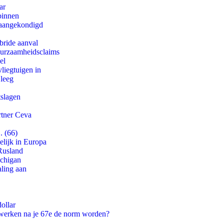
ar
binnen
g aangekondigd
bride aanval
duurzaamheidsclaims
el
iegtuigen in
 leeg
tslagen
rtner Ceva
. (66)
lijk in Europa
Rusland
ichigan
aling aan
ollar
 werken na je 67e de norm worden?