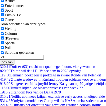
Actueel
Entertainment
Sport
Film & Tv
Games
Toon berichten van deze types
Weblog
Column
(P)review
Special
Poll
Scrollbar gebruiken
opslaan
3
20:11
Duitser (93) crasht met quad tegen boom, vier gewonden
8
20:03
Trump wil dat J.D. Vance hem in 2028 opvolgt
1
19:50
Lemmen boekt eerste profzege in zware Ronde van Polen-rit
4
19:42
'Zwarte weduwes' in Rusland trouwen soldaten voor overlijdens
9
18:20
Zangeres en Idols-jurylid Jerney Kaagman op 79-jarige leeftijd 
1
16:00
Trailers kijken: de bioscoopreleases van week 32
19
15:23
Random Pics van de Dag #1978
3
15:21
Netflix-abonnees krijgen exclusieve early access tot uitgebreide
53
14:35
Onlyfans-model met G-cup wil als NASA-ambassadeur naar 
22
14:09
Huisarts per direct uit vak gezet om ernstig alcoholmisbruik