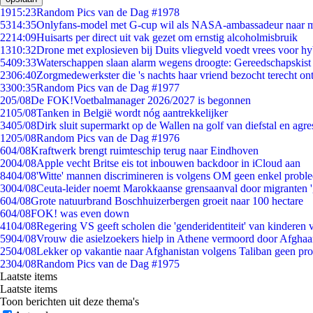
19
15:23
Random Pics van de Dag #1978
53
14:35
Onlyfans-model met G-cup wil als NASA-ambassadeur naar 
22
14:09
Huisarts per direct uit vak gezet om ernstig alcoholmisbruik
13
10:32
Drone met explosieven bij Duits vliegveld voedt vrees voor hy
54
09:33
Waterschappen slaan alarm wegens droogte: Gereedschapskist
23
06:40
Zorgmedewerkster die 's nachts haar vriend bezocht terecht on
33
00:35
Random Pics van de Dag #1977
2
05/08
De FOK!Voetbalmanager 2026/2027 is begonnen
21
05/08
Tanken in België wordt nóg aantrekkelijker
34
05/08
Dirk sluit supermarkt op de Wallen na golf van diefstal en agre
12
05/08
Random Pics van de Dag #1976
6
04/08
Kraftwerk brengt ruimteschip terug naar Eindhoven
20
04/08
Apple vecht Britse eis tot inbouwen backdoor in iCloud aan
84
04/08
'Witte' mannen discrimineren is volgens OM geen enkel probl
30
04/08
Ceuta-leider noemt Marokkaanse grensaanval door migranten 
6
04/08
Grote natuurbrand Boschhuizerbergen groeit naar 100 hectare
6
04/08
FOK! was even down
41
04/08
Regering VS geeft scholen die 'genderidentiteit' van kinderen
59
04/08
Vrouw die asielzoekers hielp in Athene vermoord door Afghaa
25
04/08
Lekker op vakantie naar Afghanistan volgens Taliban geen pr
23
04/08
Random Pics van de Dag #1975
Laatste items
Laatste items
Toon berichten uit deze thema's