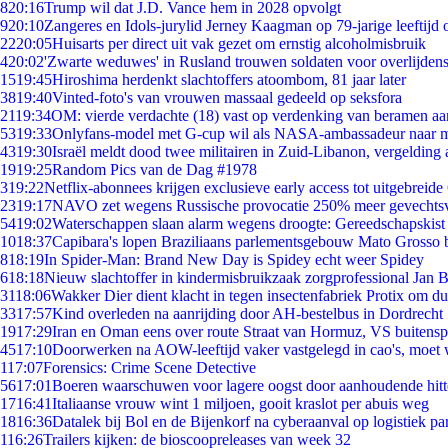
8
20:16
Trump wil dat J.D. Vance hem in 2028 opvolgt
9
20:10
Zangeres en Idols-jurylid Jerney Kaagman op 79-jarige leeftijd 
22
20:05
Huisarts per direct uit vak gezet om ernstig alcoholmisbruik
4
20:02
'Zwarte weduwes' in Rusland trouwen soldaten voor overlijdens
15
19:45
Hiroshima herdenkt slachtoffers atoombom, 81 jaar later
38
19:40
Vinted-foto's van vrouwen massaal gedeeld op seksfora
21
19:34
OM: vierde verdachte (18) vast op verdenking van beramen aa
53
19:33
Onlyfans-model met G-cup wil als NASA-ambassadeur naar 
43
19:30
Israël meldt dood twee militairen in Zuid-Libanon, vergeldin
19
19:25
Random Pics van de Dag #1978
3
19:22
Netflix-abonnees krijgen exclusieve early access tot uitgebreide
23
19:17
NAVO zet wegens Russische provocatie 250% meer gevechtsvl
54
19:02
Waterschappen slaan alarm wegens droogte: Gereedschapskist
10
18:37
Capibara's lopen Braziliaans parlementsgebouw Mato Grosso 
8
18:19
In Spider-Man: Brand New Day is Spidey echt weer Spidey
6
18:18
Nieuw slachtoffer in kindermisbruikzaak zorgprofessional Jan B
31
18:06
Wakker Dier dient klacht in tegen insectenfabriek Protix om 
33
17:57
Kind overleden na aanrijding door AH-bestelbus in Dordrecht
19
17:29
Iran en Oman eens over route Straat van Hormuz, VS buitensp
45
17:10
Doorwerken na AOW-leeftijd vaker vastgelegd in cao's, moet
1
17:07
Forensics: Crime Scene Detective
56
17:01
Boeren waarschuwen voor lagere oogst door aanhoudende hitt
17
16:41
Italiaanse vrouw wint 1 miljoen, gooit kraslot per abuis weg
18
16:36
Datalek bij Bol en de Bijenkorf na cyberaanval op logistiek pa
1
16:26
Trailers kijken: de bioscoopreleases van week 32