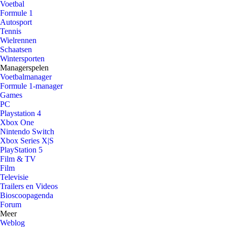
Voetbal
Formule 1
Autosport
Tennis
Wielrennen
Schaatsen
Wintersporten
Managerspelen
Voetbalmanager
Formule 1-manager
Games
PC
Playstation 4
Xbox One
Nintendo Switch
Xbox Series X|S
PlayStation 5
Film & TV
Film
Televisie
Trailers en Videos
Bioscoopagenda
Forum
Meer
Weblog