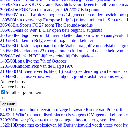
1
05/08
Nieuwe XBOX Game Pass titels voor de eerste helft van de ma
2
05/08
De FOK!Voetbalmanager 2026/2027 is begonnen
50
05/08
Van den Brink zet nog eens 14 gemeenten onder toezicht om s
18
05/08
Iran overweegt Europese hulp bij ruimen mijnen in Straat va
3
05/08
EA Sports FC 27 toont The Grounds-modus
1
05/08
Gears of War: E-Day open beta begint 6 augustus
36
05/08
Pentagon verbruikt meer raketten dan kan worden aangevuld, t
21
05/08
Tanken in België wordt nóg aantrekkelijker
34
05/08
Dirk sluit supermarkt op de Wallen na golf van diefstal en agre
13
05/08
Nederlander (23) aangehouden in Duitsland na snelheid van 
3
05/08
Gedurfd NEC blijft overeind bij Olympiakos
14
05/08
Long live the 7th of October
12
05/08
Random Pics van de Dag #1976
21
04/08
OM: vierde verdachte (18) vast op verdenking van beramen aa
17
04/08
Italiaanse vrouw wint 1 miljoen, gooit kraslot per abuis weg
Actieve items
Actieve items
Scrollbar gebruiken
opslaan
1
20:21
Lemmen boekt eerste profzege in zware Ronde van Polen-rit
84
20:21
'Witte' mannen discrimineren is volgens OM geen enkel probl
3
20:20
Duitser (93) crasht met quad tegen boom, vier gewonden
13
20:18
Drone met explosieven bij Duits vliegveld voedt vrees voor hy