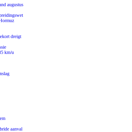
and augustus
preidingswet
n Hormuz
ekort dreigt
ssie
235 km/u
nslag
eem
bride aanval