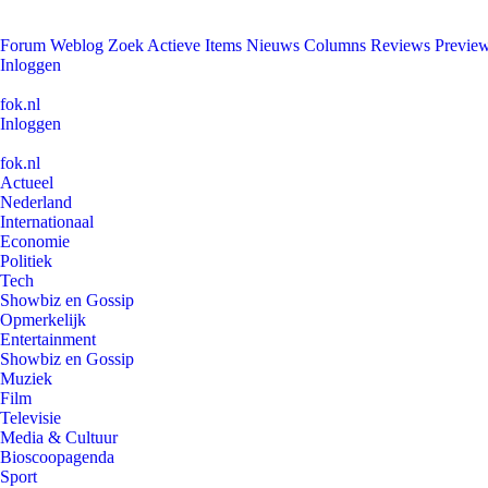
Forum
Weblog
Zoek
Actieve Items
Nieuws
Columns
Reviews
Previe
Inloggen
fok.nl
Inloggen
fok.nl
Actueel
Nederland
Internationaal
Economie
Politiek
Tech
Showbiz en Gossip
Opmerkelijk
Entertainment
Showbiz en Gossip
Muziek
Film
Televisie
Media & Cultuur
Bioscoopagenda
Sport