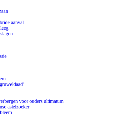
maan
bride aanval
 leeg
tslagen
ssie
eem
'gruweldaad'
 verbergen voor ouders ultimatum
nse asielzoeker
obleem