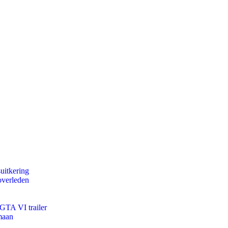
uitkering
overleden
 GTA VI trailer
maan