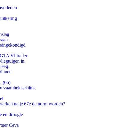
overleden
uitkering
nslag
maan
g aangekondigd
 GTA VI trailer
iegtuigen in
 leeg
binnen
. (66)
duurzaamheidsclaims
el
 werken na je 67e de norm worden?
e en droogte
rtner Ceva