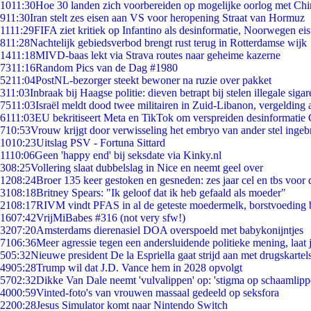
10
11:30
Hoe 30 landen zich voorbereiden op mogelijke oorlog met Ch
9
11:30
Iran stelt zes eisen aan VS voor heropening Straat van Hormuz
11
11:29
FIFA ziet kritiek op Infantino als desinformatie, Noorwegen eist
8
11:28
Nachtelijk gebiedsverbod brengt rust terug in Rotterdamse wijk
14
11:18
MIVD-baas lekt via Strava routes naar geheime kazerne
73
11:16
Random Pics van de Dag #1980
52
11:04
PostNL-bezorger steekt bewoner na ruzie over pakket
3
11:03
Inbraak bij Haagse politie: dieven betrapt bij stelen illegale sigar
75
11:03
Israël meldt dood twee militairen in Zuid-Libanon, vergeldin
61
11:03
EU bekritiseert Meta en TikTok om verspreiden desinformatie 
7
10:53
Vrouw krijgt door verwisseling het embryo van ander stel ingeb
10
10:23
Uitslag PSV - Fortuna Sittard
11
10:06
Geen 'happy end' bij seksdate via Kinky.nl
3
08:25
Vollering slaat dubbelslag in Nice en neemt geel over
12
08:24
Broer 135 keer gestoken en gesneden: zes jaar cel en tbs voo
31
08:18
Britney Spears: "Ik geloof dat ik heb gefaald als moeder"
21
08:17
RIVM vindt PFAS in al de geteste moedermelk, borstvoeding bl
16
07:42
VrijMiBabes #316 (not very sfw!)
32
07:20
Amsterdams dierenasiel DOA overspoeld met babykonijntjes
71
06:36
Meer agressie tegen een andersluidende politieke mening, laat j
5
05:32
Nieuwe president De la Espriella gaat strijd aan met drugskarte
49
05:28
Trump wil dat J.D. Vance hem in 2028 opvolgt
57
02:32
Dikke Van Dale neemt 'vulvalippen' op: 'stigma op schaamlip
40
00:59
Vinted-foto's van vrouwen massaal gedeeld op seksfora
22
00:28
Jesus Simulator komt naar Nintendo Switch