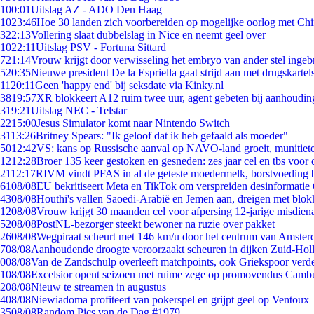
1
00:01
Uitslag AZ - ADO Den Haag
10
23:46
Hoe 30 landen zich voorbereiden op mogelijke oorlog met Ch
3
22:13
Vollering slaat dubbelslag in Nice en neemt geel over
10
22:11
Uitslag PSV - Fortuna Sittard
7
21:14
Vrouw krijgt door verwisseling het embryo van ander stel ingeb
5
20:35
Nieuwe president De la Espriella gaat strijd aan met drugskarte
11
20:11
Geen 'happy end' bij seksdate via Kinky.nl
38
19:57
XR blokkeert A12 ruim twee uur, agent gebeten bij aanhoudin
3
19:21
Uitslag NEC - Telstar
22
15:00
Jesus Simulator komt naar Nintendo Switch
31
13:26
Britney Spears: "Ik geloof dat ik heb gefaald als moeder"
50
12:42
VS: kans op Russische aanval op NAVO-land groeit, munitiet
12
12:28
Broer 135 keer gestoken en gesneden: zes jaar cel en tbs voo
21
12:17
RIVM vindt PFAS in al de geteste moedermelk, borstvoeding bl
61
08/08
EU bekritiseert Meta en TikTok om verspreiden desinformatie
43
08/08
Houthi's vallen Saoedi-Arabië en Jemen aan, dreigen met blok
12
08/08
Vrouw krijgt 30 maanden cel voor afpersing 12-jarige misdiena
52
08/08
PostNL-bezorger steekt bewoner na ruzie over pakket
26
08/08
Wegpiraat scheurt met 146 km/u door het centrum van Amste
7
08/08
Aanhoudende droogte veroorzaakt scheuren in dijken Zuid-Hol
0
08/08
Van de Zandschulp overleeft matchpoints, ook Griekspoor verde
1
08/08
Excelsior opent seizoen met ruime zege op promovendus Camb
2
08/08
Nieuw te streamen in augustus
4
08/08
Niewiadoma profiteert van pokerspel en grijpt geel op Ventoux
35
08/08
Random Pics van de Dag #1979