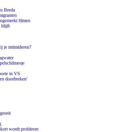
an Breda
migranten
ongemerkt filmen
blijft
ij je intimideren?
agwater
pelschilmesje
oorte in VS
pen doorbreken'
groeit
g
ekort wordt probleem