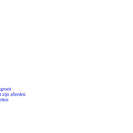
groeit
 zijn aftreden
etten