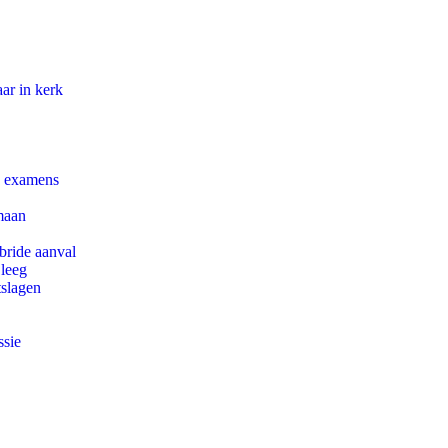
ar in kerk
e examens
maan
bride aanval
 leeg
tslagen
ssie