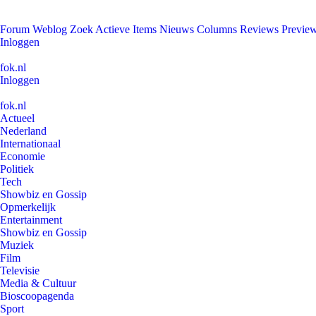
Forum
Weblog
Zoek
Actieve Items
Nieuws
Columns
Reviews
Previe
Inloggen
fok.nl
Inloggen
fok.nl
Actueel
Nederland
Internationaal
Economie
Politiek
Tech
Showbiz en Gossip
Opmerkelijk
Entertainment
Showbiz en Gossip
Muziek
Film
Televisie
Media & Cultuur
Bioscoopagenda
Sport