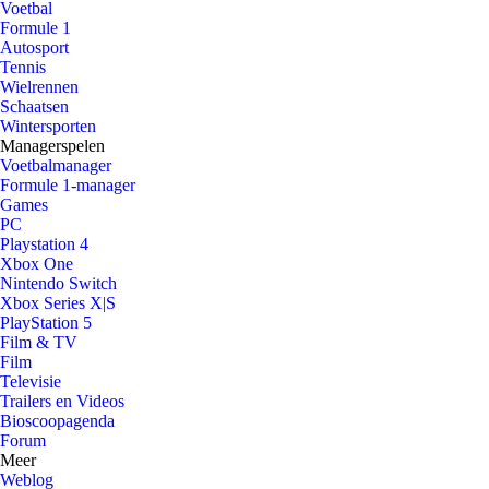
Voetbal
Formule 1
Autosport
Tennis
Wielrennen
Schaatsen
Wintersporten
Managerspelen
Voetbalmanager
Formule 1-manager
Games
PC
Playstation 4
Xbox One
Nintendo Switch
Xbox Series X|S
PlayStation 5
Film & TV
Film
Televisie
Trailers en Videos
Bioscoopagenda
Forum
Meer
Weblog