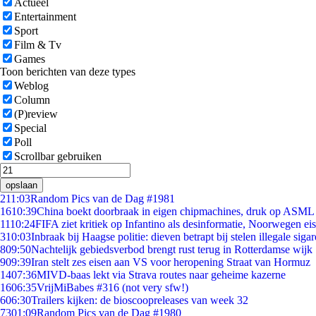
Actueel
Entertainment
Sport
Film & Tv
Games
Toon berichten van deze types
Weblog
Column
(P)review
Special
Poll
Scrollbar gebruiken
opslaan
2
11:03
Random Pics van de Dag #1981
16
10:39
China boekt doorbraak in eigen chipmachines, druk op ASML 
11
10:24
FIFA ziet kritiek op Infantino als desinformatie, Noorwegen eist
3
10:03
Inbraak bij Haagse politie: dieven betrapt bij stelen illegale sigar
8
09:50
Nachtelijk gebiedsverbod brengt rust terug in Rotterdamse wijk
9
09:39
Iran stelt zes eisen aan VS voor heropening Straat van Hormuz
14
07:36
MIVD-baas lekt via Strava routes naar geheime kazerne
16
06:35
VrijMiBabes #316 (not very sfw!)
6
06:30
Trailers kijken: de bioscoopreleases van week 32
73
01:09
Random Pics van de Dag #1980