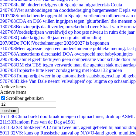
27
07/08
Italië hindert reizigers uit Spanje na migratiecrisis Ceuta
24
07/08
Vier aanhoudingen na doodsbedreiging burgemeester Depla v
11
07/08
Smokkelbende opgerold in Spanje, verdienden miljoenen aan 
39
07/08
CDA en D66 willen ingrijpen tegen 'gluurbrillen' die mensen 
13
07/08
Benzineprijs daalt verder, onzekerheid over Straat van Hormuz 
42
07/08
Voedselprijzen wereldwijd op hoogste niveau in ruim drie jaar
23
07/08
Quake krijgt na 30 jaar een gratis uitbreiding
2
07/08
De FOK!Voetbalmanager 2026/2027 is begonnen
71
07/08
Meer agressie tegen een andersluidende politieke mening, laat j
32
07/08
Amsterdams dierenasiel DOA overspoeld met babykonijntjes
29
07/08
Kabinet geeft bedrijven geen compensatie voor schade door la
24
07/08
OM eist TBS tegen verwarde man die agenten stak met aardap
30
07/08
Tropische hitte keert zondag terug met lokaal 32 graden
30
07/08
Trump grijpt weer in op automatisch staatsburgerschap bij geb
57
07/08
Dikke Van Dale neemt 'vulvalippen' op: 'stigma op schaamlip
Actieve items
Actieve items
Scrollbar gebruiken
opslaan
16
11:36
China boekt doorbraak in eigen chipmachines, druk op ASML 
2
11:33
Random Pics van de Dag #1981
38
11:32
XR blokkeert A12 ruim twee uur, agent gebeten bij aanhoudin
50
11:32
VS: kans op Russische aanval op NAVO-land groeit, munitiet