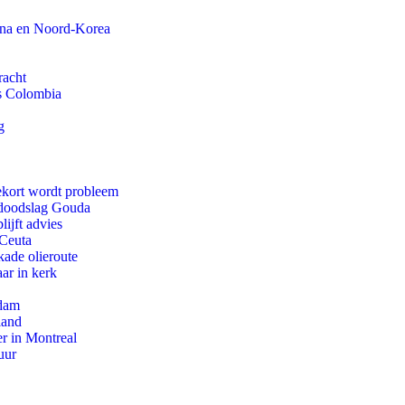
ina en Noord-Korea
racht
ls Colombia
g
ekort wordt probleem
r doodslag Gouda
ijft advies
 Ceuta
kade olieroute
ar in kerk
rdam
land
r in Montreal
uur