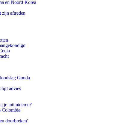
ina en Noord-Korea
 zijn aftreden
etten
g aangekondigd
Ceuta
racht
r doodslag Gouda
ijft advies
ij je intimideren?
ls Colombia
pen doorbreken'