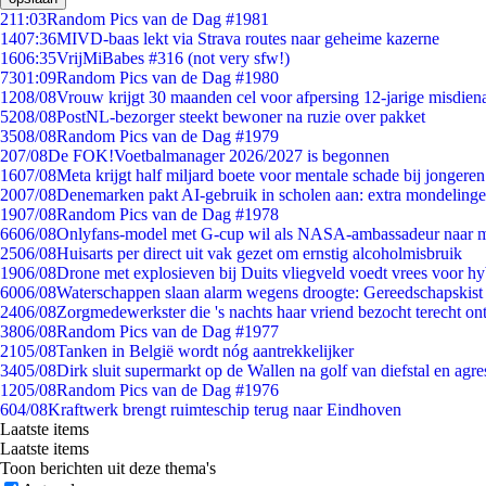
2
11:03
Random Pics van de Dag #1981
14
07:36
MIVD-baas lekt via Strava routes naar geheime kazerne
16
06:35
VrijMiBabes #316 (not very sfw!)
73
01:09
Random Pics van de Dag #1980
12
08/08
Vrouw krijgt 30 maanden cel voor afpersing 12-jarige misdiena
52
08/08
PostNL-bezorger steekt bewoner na ruzie over pakket
35
08/08
Random Pics van de Dag #1979
2
07/08
De FOK!Voetbalmanager 2026/2027 is begonnen
16
07/08
Meta krijgt half miljard boete voor mentale schade bij jongeren
20
07/08
Denemarken pakt AI-gebruik in scholen aan: extra mondeling
19
07/08
Random Pics van de Dag #1978
66
06/08
Onlyfans-model met G-cup wil als NASA-ambassadeur naar 
25
06/08
Huisarts per direct uit vak gezet om ernstig alcoholmisbruik
19
06/08
Drone met explosieven bij Duits vliegveld voedt vrees voor hy
60
06/08
Waterschappen slaan alarm wegens droogte: Gereedschapskist
24
06/08
Zorgmedewerkster die 's nachts haar vriend bezocht terecht on
38
06/08
Random Pics van de Dag #1977
21
05/08
Tanken in België wordt nóg aantrekkelijker
34
05/08
Dirk sluit supermarkt op de Wallen na golf van diefstal en agre
12
05/08
Random Pics van de Dag #1976
6
04/08
Kraftwerk brengt ruimteschip terug naar Eindhoven
Laatste items
Laatste items
Toon berichten uit deze thema's