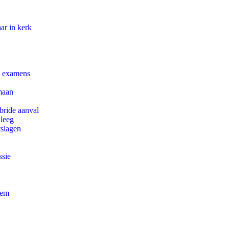
ar in kerk
e examens
maan
bride aanval
 leeg
tslagen
ssie
eem