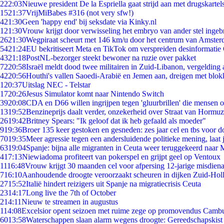
2
22:03
Nieuwe president De la Espriella gaat strijd aan met drugskarte
15
21:37
VrijMiBabes #316 (not very sfw!)
4
21:30
Geen 'happy end' bij seksdate via Kinky.nl
1
21:30
Vrouw krijgt door verwisseling het embryo van ander stel ingeb
26
21:30
Wegpiraat scheurt met 146 km/u door het centrum van Amste
54
21:24
EU bekritiseert Meta en TikTok om verspreiden desinformatie
43
21:18
PostNL-bezorger steekt bewoner na ruzie over pakket
72
20:58
Israël meldt dood twee militairen in Zuid-Libanon, vergeldin
42
20:56
Houthi's vallen Saoedi-Arabië en Jemen aan, dreigen met blok
1
20:37
Uitslag NEC - Telstar
17
20:26
Jesus Simulator komt naar Nintendo Switch
39
20:08
CDA en D66 willen ingrijpen tegen 'gluurbrillen' die mensen 
13
19:52
Benzineprijs daalt verder, onzekerheid over Straat van Hormuz 
26
19:42
Britney Spears: "Ik geloof dat ik heb gefaald als moeder"
9
19:36
Broer 135 keer gestoken en gesneden: zes jaar cel en tbs voor
70
19:35
Meer agressie tegen een andersluidende politieke mening, laat j
63
19:04
Spanje: bijna alle migranten in Ceuta weer teruggekeerd naar
4
17:13
Niewiadoma profiteert van pokerspel en grijpt geel op Ventoux
11
16:48
Vrouw krijgt 30 maanden cel voor afpersing 12-jarige misdiena
7
16:10
Aanhoudende droogte veroorzaakt scheuren in dijken Zuid-Hol
27
15:52
Italië hindert reizigers uit Spanje na migratiecrisis Ceuta
23
14:17
Long live the 7th of October
2
14:11
Nieuw te streamen in augustus
1
14:08
Excelsior opent seizoen met ruime zege op promovendus Camb
60
13:58
Waterschappen slaan alarm wegens droogte: Gereedschapskist