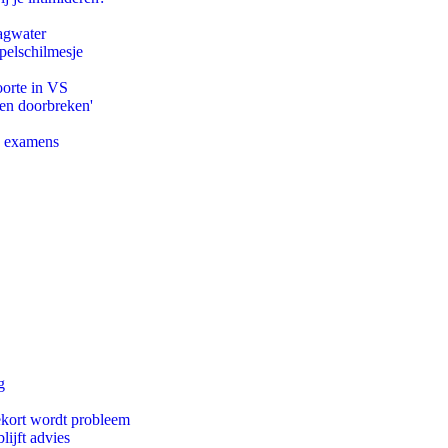
agwater
pelschilmesje
oorte in VS
pen doorbreken'
e examens
g
ekort wordt probleem
ijft advies