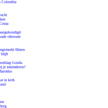
ls Colombia
racht
rdam
 Ceuta
g aangekondigd
kade olieroute
ongemerkt filmen
blijft
 doodslag Gouda
ij je intimideren?
 Marokko
ar in kerk
land
uur
 leeg