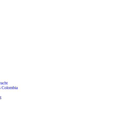
racht
ls Colombia
g