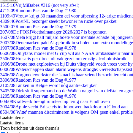
15
15:10
VrijMiBabes #316 (not very sfw!)
47
15:09
Random Pics van de Dag #1980
11
09:49
Vrouw krijgt 30 maanden cel voor afpersing 12-jarige misdiena
43
09:46
PostNL-bezorger steekt bewoner na ruzie over pakket
35
00:07
Random Pics van de Dag #1979
2
07/08
De FOK!Voetbalmanager 2026/2027 is begonnen
16
07/08
Meta krijgt half miljard boete voor mentale schade bij jongeren
20
07/08
Denemarken pakt AI-gebruik in scholen aan: extra mondeling
19
07/08
Random Pics van de Dag #1978
66
06/08
Onlyfans-model met G-cup wil als NASA-ambassadeur naar 
25
06/08
Huisarts per direct uit vak gezet om ernstig alcoholmisbruik
19
06/08
Drone met explosieven bij Duits vliegveld voedt vrees voor hy
60
06/08
Waterschappen slaan alarm wegens droogte: Gereedschapskist
24
06/08
Zorgmedewerkster die 's nachts haar vriend bezocht terecht on
38
06/08
Random Pics van de Dag #1977
21
05/08
Tanken in België wordt nóg aantrekkelijker
34
05/08
Dirk sluit supermarkt op de Wallen na golf van diefstal en agre
12
05/08
Random Pics van de Dag #1976
6
04/08
Kraftwerk brengt ruimteschip terug naar Eindhoven
20
04/08
Apple vecht Britse eis tot inbouwen backdoor in iCloud aan
85
04/08
'Witte' mannen discrimineren is volgens OM geen enkel probl
Laatste items
Laatste items
Toon berichten uit deze thema's