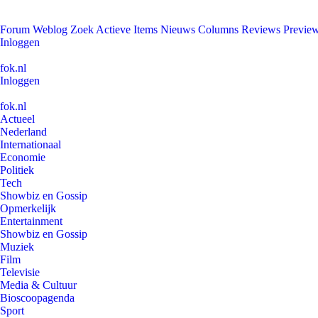
Forum
Weblog
Zoek
Actieve Items
Nieuws
Columns
Reviews
Previe
Inloggen
fok.nl
Inloggen
fok.nl
Actueel
Nederland
Internationaal
Economie
Politiek
Tech
Showbiz en Gossip
Opmerkelijk
Entertainment
Showbiz en Gossip
Muziek
Film
Televisie
Media & Cultuur
Bioscoopagenda
Sport