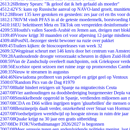
26
13:26
Britney Spears: "Ik geloof dat ik heb gefaald als moeder"
45
12:42
VS: kans op Russische aanval op NAVO-land groeit, munitiet
9
12:28
Broer 135 keer gestoken en gesneden: zes jaar cel en tbs voor
18
12:17
RIVM vindt PFAS in al de geteste moedermelk, borstvoeding bl
54
10:16
EU bekritiseert Meta en TikTok om verspreiden desinformatie
42
09:53
Houthi's vallen Saoedi-Arabië en Jemen aan, dreigen met blok
11
09:49
Vrouw krijgt 30 maanden cel voor afpersing 12-jarige misdiena
43
09:46
PostNL-bezorger steekt bewoner na ruzie over pakket
6
09:45
Trailers kijken: de bioscoopreleases van week 32
26
09:32
Wegpiraat scheurt met 146 km/u door het centrum van Amste
7
09:28
Aanhoudende droogte veroorzaakt scheuren in dijken Zuid-Hol
0
08:59
Van de Zandschulp overleeft matchpoints, ook Griekspoor verde
1
08:56
Excelsior opent seizoen met ruime zege op promovendus Camb
2
08:35
Nieuw te streamen in augustus
4
04:46
Niewiadoma profiteert van pokerspel en grijpt geel op Ventoux
35
00:07
Random Pics van de Dag #1979
27
07/08
Italië hindert reizigers uit Spanje na migratiecrisis Ceuta
24
07/08
Vier aanhoudingen na doodsbedreiging burgemeester Depla v
11
07/08
Smokkelbende opgerold in Spanje, verdienden miljoenen aan 
39
07/08
CDA en D66 willen ingrijpen tegen 'gluurbrillen' die mensen 
13
07/08
Benzineprijs daalt verder, onzekerheid over Straat van Hormuz 
42
07/08
Voedselprijzen wereldwijd op hoogste niveau in ruim drie jaar
23
07/08
Quake krijgt na 30 jaar een gratis uitbreiding
2
07/08
De FOK!Voetbalmanager 2026/2027 is begonnen
70
07/08
Meer agressie tegen een andersluidende politieke mening, laat j