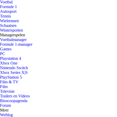
Voetbal
Formule 1
Autosport
Tennis
Wielrennen
Schaatsen
Wintersporten
Managerspelen
Voetbalmanager
Formule 1-manager
Games
PC
Playstation 4
Xbox One
Nintendo Switch
Xbox Series X|S
PlayStation 5
Film & TV
Film
Televisie
Trailers en Videos
Bioscoopagenda
Forum
Meer
Weblog