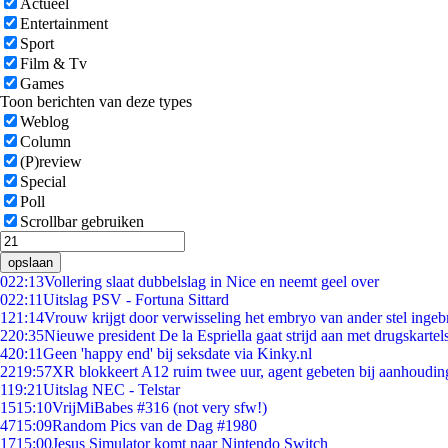
Actueel
Entertainment
Sport
Film & Tv
Games
Toon berichten van deze types
Weblog
Column
(P)review
Special
Poll
Scrollbar gebruiken
opslaan
0
22:13
Vollering slaat dubbelslag in Nice en neemt geel over
0
22:11
Uitslag PSV - Fortuna Sittard
1
21:14
Vrouw krijgt door verwisseling het embryo van ander stel ingeb
2
20:35
Nieuwe president De la Espriella gaat strijd aan met drugskarte
4
20:11
Geen 'happy end' bij seksdate via Kinky.nl
22
19:57
XR blokkeert A12 ruim twee uur, agent gebeten bij aanhoudin
1
19:21
Uitslag NEC - Telstar
15
15:10
VrijMiBabes #316 (not very sfw!)
47
15:09
Random Pics van de Dag #1980
17
15:00
Jesus Simulator komt naar Nintendo Switch