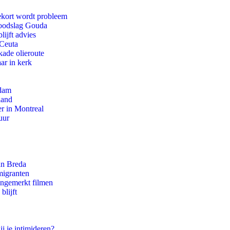
ekort wordt probleem
 doodslag Gouda
ijft advies
 Ceuta
kade olieroute
ar in kerk
rdam
land
r in Montreal
uur
an Breda
migranten
ongemerkt filmen
blijft
ij je intimideren?