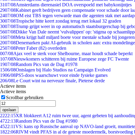
31
07/08
Amsterdams dierenasiel DOA overspoeld met babykonijntjes
29
07/08
Kabinet geeft bedrijven geen compensatie voor schade door la
24
07/08
OM eist TBS tegen verwarde man die agenten stak met aardap
30
07/08
Tropische hitte keert zondag terug met lokaal 32 graden
30
07/08
Trump grijpt weer in op automatisch staatsburgerschap bij geb
56
07/08
Dikke Van Dale neemt 'vulvalippen' op: 'stigma op schaamlip
16
07/08
Meta krijgt half miljard boete voor mentale schade bij jongeren
20
07/08
Denemarken pakt AI-gebruik in scholen aan: extra mondeling
25
07/08
Peter Faber (82) overleden
0
07/08
Ajax veel te sterk voor Shelbourne, maar houdt schade beperkt
1
07/08
Nieuwkomers schitteren bij ruime Europese zege FC Twente
19
07/08
Random Pics van de Dag #1978
15
06/08
Ontslagen bij Halo Studios na Campaign Evolved
19
06/08
PS5-doos waarschuwt voor einde fysieke games
2
06/08
Le Court wint na nerveuze finale, Pieterse derde
Actieve items
Actieve items
Scrollbar gebruiken
opslaan
22
22:15
XR blokkeert A12 ruim twee uur, agent gebeten bij aanhoudin
47
22:13
Random Pics van de Dag #1980
45
22:11
VS: kans op Russische aanval op NAVO-land groeit, munitiet
18
22:06
RIVM vindt PFAS in al de geteste moedermelk, borstvoeding bl