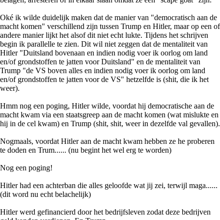
Oké ik wilde duidelijk maken dat de manier van "democratisch aan de
macht komen" verschillend zijn tussen Trump en Hitler, maar op een of
andere manier lijkt het alsof dit niet echt lukte. Tijdens het schrijven
begin ik parallelle te zien. Dit wil niet zeggen dat de mentaliteit van
Hitler "Duitsland bovenaan en indien nodig voer ik oorlog om land
en/of grondstoffen te jatten voor Duitsland" en de mentaliteit van
Trump "de VS boven alles en indien nodig voer ik oorlog om land
en/of grondstoffen te jatten voor de VS" hetzelfde is (shit, die ik het
weer).
Hmm nog een poging, Hitler wilde, voordat hij democratische aan de
macht kwam via een staatsgreep aan de macht komen (wat mislukte en
hij in de cel kwam) en Trump (shit, shit, weer in dezelfde val gevallen).
Nogmaals, voordat Hitler aan de macht kwam hebben ze he proberen
te doden en Trum...... (nu begint het wel erg te worden)
Nog een poging!
Hitler had een achterban die alles geloofde wat jij zei, terwijl maga......
(dit word nu echt belachelijk)
Hitler werd gefinancierd door het bedrijfsleven zodat deze bedrijven