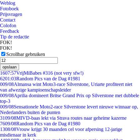
Weblog
Fotoboek
Prijsvragen
Contact
Colofon
Feedback
Tip de redactie
FOK!
FOK!
Scrollbar gebruiken
opslaan
16
07:57
VrijMiBabes #316 (not very sfw!)
62
01:03
Random Pics van de Dag #1981
0
09/08
Almansa wint Moto3-race Silverstone, Uriarte profiteert niet
van afwezige kampioenschapsleider
0
09/08
Aprilia domineert Britse Grand Prix op Silverstone met dubbele
top-3
0
09/08
Sensationele Moto2-race Silverstone levert nieuwe winnaar op,
Nederlanders buiten de punten
31
09/08
MIVD-baas lekt via Strava routes naar geheime kazerne
76
09/08
Random Pics van de Dag #1980
13
08/08
Vrouw krijgt 30 maanden cel voor afpersing 12-jarige
misdienaar in kerk