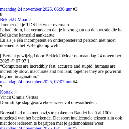
maandag 24 november 2025, 06:36 uur
#3
8
BekiekUtMoar
Jammer dat je TDS het weer overnam.
Ik had, dom, het vermoeden dat je in zou gaan op de kwestie die het
Belgische kamerlid aankaartte.
En als je één incompetent en onderpresterend persoon niet moet
noemen is het V.Bergkamp wel!.
[ Bericht gewijzigd door BekiekUtMoar op maandag 24 november
2025 @ 07:07 ]
“Computers are incredibly fast, accurate and stupid; humans are
incredibly slow, inaccurate and brilliant; together they are powerful
beyond imagination.”
maandag 24 november 2025, 07:07 uur
#4
7
Kortak
Vincit Omnia Veritas
Dom stukje slap geouwehoer weer vol onwaarheden.
Boreaal had niks met nazi,s te maken en Baudet heeft al 100x
uitgelegd wat het betekende. Dat soort intellectuele teksten zijn ook
niet door iedereen te begrijpen met je gedemoniseer weer
maandag 24 november 2025, 08:11 uur
#5