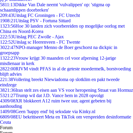
58
11:13
Dikke Van Dale neemt 'vulvalippen' op: 'stigma op
schaamlippen doorbreken'
2
09:43
Uitslag FC Groningen - FC Utrecht
19
08:21
Uitslag PSV - Fortuna Sittard
13
23:56
Hoe 30 landen zich voorbereiden op mogelijke oorlog met
China en Noord-Korea
2
22:53
Uitslag PEC Zwolle - Ajax
1
22:52
Uitslag sc Heerenveen - FC Twente
30
22:47
NPO-manager Menno de Boer geschorst na dickpic in
groepsapp
13
22:23
Vrouw krijgt 30 maanden cel voor afpersing 12-jarige
misdienaar in kerk
28
22:00
RIVM vindt PFAS in al de geteste moedermelk, borstvoeding
blijft advies
2
21:38
Vollering breekt Niewiadoma op slotklim en pakt tweede
eindzege
38
21:36
Iran stelt zes eisen aan VS voor heropening Straat van Hormuz
53
21:27
Trump wil dat J.D. Vance hem in 2028 opvolgt
43
09/08
XR blokkeert A12 ruim twee uur, agent gebeten bij
aanhouding
14
09/08
Geen 'happy end' bij seksdate via Kinky.nl
68
09/08
EU bekritiseert Meta en TikTok om verspreiden desinformatie
Ceuta
Forum
Forum