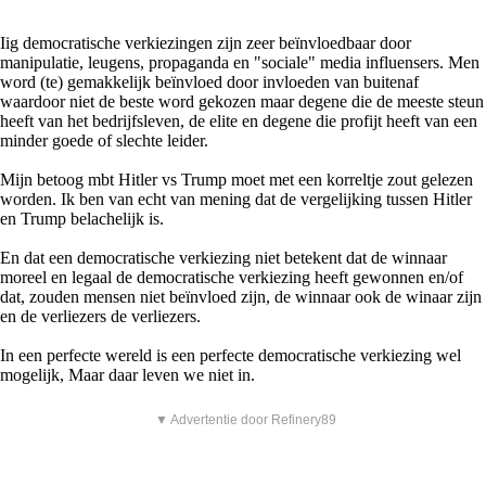
Iig democratische verkiezingen zijn zeer beïnvloedbaar door
manipulatie, leugens, propaganda en "sociale" media influensers. Men
word (te) gemakkelijk beïnvloed door invloeden van buitenaf
waardoor niet de beste word gekozen maar degene die de meeste steun
heeft van het bedrijfsleven, de elite en degene die profijt heeft van een
minder goede of slechte leider.
Mijn betoog mbt Hitler vs Trump moet met een korreltje zout gelezen
worden. Ik ben van echt van mening dat de vergelijking tussen Hitler
en Trump belachelijk is.
En dat een democratische verkiezing niet betekent dat de winnaar
moreel en legaal de democratische verkiezing heeft gewonnen en/of
dat, zouden mensen niet beïnvloed zijn, de winnaar ook de winaar zijn
en de verliezers de verliezers.
In een perfecte wereld is een perfecte democratische verkiezing wel
mogelijk, Maar daar leven we niet in.
▼ Advertentie door Refinery89