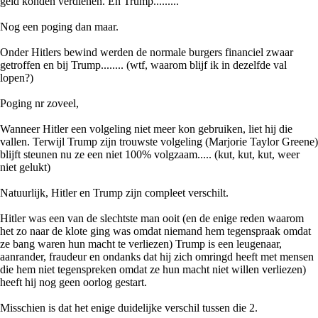
geld konden verdienen. En Trump.........
Nog een poging dan maar.
Onder Hitlers bewind werden de normale burgers financiel zwaar
getroffen en bij Trump........ (wtf, waarom blijf ik in dezelfde val
lopen?)
Poging nr zoveel,
Wanneer Hitler een volgeling niet meer kon gebruiken, liet hij die
vallen. Terwijl Trump zijn trouwste volgeling (Marjorie Taylor Greene)
blijft steunen nu ze een niet 100% volgzaam..... (kut, kut, kut, weer
niet gelukt)
Natuurlijk, Hitler en Trump zijn compleet verschilt.
Hitler was een van de slechtste man ooit (en de enige reden waarom
het zo naar de klote ging was omdat niemand hem tegenspraak omdat
ze bang waren hun macht te verliezen) Trump is een leugenaar,
aanrander, fraudeur en ondanks dat hij zich omringd heeft met mensen
die hem niet tegenspreken omdat ze hun macht niet willen verliezen)
heeft hij nog geen oorlog gestart.
Misschien is dat het enige duidelijke verschil tussen die 2.