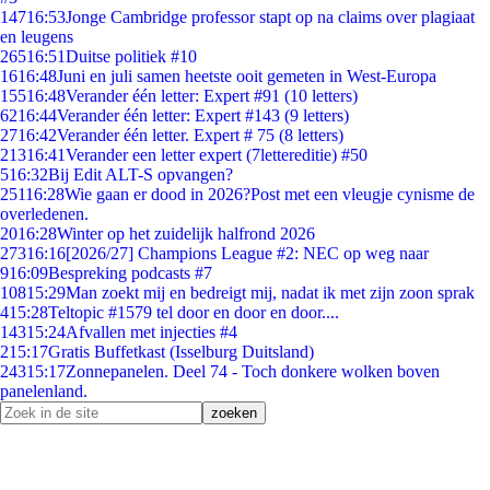
147
16:53
Jonge Cambridge professor stapt op na claims over plagiaat
en leugens
265
16:51
Duitse politiek #10
16
16:48
Juni en juli samen heetste ooit gemeten in West-Europa
155
16:48
Verander één letter: Expert #91 (10 letters)
62
16:44
Verander één letter: Expert #143 (9 letters)
27
16:42
Verander één letter. Expert # 75 (8 letters)
213
16:41
Verander een letter expert (7lettereditie) #50
5
16:32
Bij Edit ALT-S opvangen?
251
16:28
Wie gaan er dood in 2026?Post met een vleugje cynisme de
overledenen.
20
16:28
Winter op het zuidelijk halfrond 2026
273
16:16
[2026/27] Champions League #2: NEC op weg naar
9
16:09
Bespreking podcasts #7
108
15:29
Man zoekt mij en bedreigt mij, nadat ik met zijn zoon sprak
4
15:28
Teltopic #1579 tel door en door en door....
143
15:24
Afvallen met injecties #4
2
15:17
Gratis Buffetkast (Isselburg Duitsland)
243
15:17
Zonnepanelen. Deel 74 - Toch donkere wolken boven
panelenland.