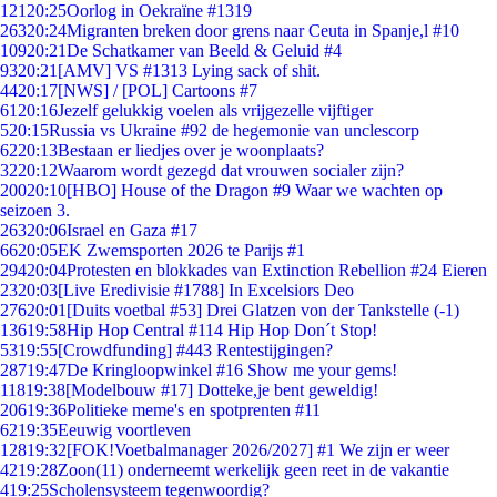
121
20:25
Oorlog in Oekraïne #1319
263
20:24
Migranten breken door grens naar Ceuta in Spanje,l #10
109
20:21
De Schatkamer van Beeld & Geluid #4
93
20:21
[AMV] VS #1313 Lying sack of shit.
44
20:17
[NWS] / [POL] Cartoons #7
61
20:16
Jezelf gelukkig voelen als vrijgezelle vijftiger
5
20:15
Russia vs Ukraine #92 de hegemonie van unclescorp
62
20:13
Bestaan er liedjes over je woonplaats?
32
20:12
Waarom wordt gezegd dat vrouwen socialer zijn?
200
20:10
[HBO] House of the Dragon #9 Waar we wachten op
seizoen 3.
263
20:06
Israel en Gaza #17
66
20:05
EK Zwemsporten 2026 te Parijs #1
294
20:04
Protesten en blokkades van Extinction Rebellion #24 Eieren
23
20:03
[Live Eredivisie #1788] In Excelsiors Deo
276
20:01
[Duits voetbal #53] Drei Glatzen von der Tankstelle (-1)
136
19:58
Hip Hop Central #114 Hip Hop Don´t Stop!
53
19:55
[Crowdfunding] #443 Rentestijgingen?
287
19:47
De Kringloopwinkel #16 Show me your gems!
118
19:38
[Modelbouw #17] Dotteke,je bent geweldig!
206
19:36
Politieke meme's en spotprenten #11
62
19:35
Eeuwig voortleven
128
19:32
[FOK!Voetbalmanager 2026/2027] #1 We zijn er weer
42
19:28
Zoon(11) onderneemt werkelijk geen reet in de vakantie
4
19:25
Scholensysteem tegenwoordig?