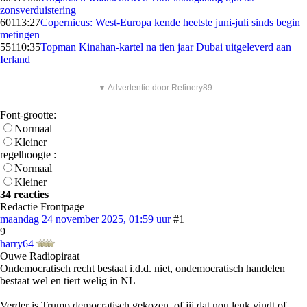
zonsverduistering
601
13:27
Copernicus: West-Europa kende heetste juni-juli sinds begin
metingen
551
10:35
Topman Kinahan-kartel na tien jaar Dubai uitgeleverd aan
Ierland
▼ Advertentie door Refinery89
Font-grootte:
Normaal
Kleiner
regelhoogte :
Normaal
Kleiner
34 reacties
Redactie Frontpage
maandag 24 november 2025, 01:59 uur
#1
9
harry64
Ouwe Radiopiraat
Ondemocratisch recht bestaat i.d.d. niet, ondemocratisch handelen
bestaat wel en tiert welig in NL
Verder is Trump democratisch gekozen, of jij dat nou leuk vindt of