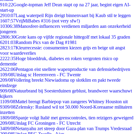
9
10:22
Google-topman Jeff Dean stapt op na 27 jaar, begint eigen AI-
start-up
29
10:07
Laag waterpeil Rijn dreigt binnenvaart bij Kaub stil te leggen
16
07:57
VrijMiBabes #316 (not very sfw!)
103
06:38
Manosfeer-influencers verdienen miljarden aan onzekerheid
jongeren
28
06:30
Grote kans op vijfde regionale hittegolf met lokaal 35 graden
62
01:03
Random Pics van de Dag #1981
28
23:17
Kleurrecessie: consumenten kiezen grijs en beige uit angst
voor waardeverlies
22
22:35
Hoge bloeddruk, diabetes en roken vergroten risico op
dementie
26
22:06
Pentagon eist snellere wapenproductie van defensiebedrijven
1
09/08
Uitslag sc Heerenveen - FC Twente
2
09/08
Vollering breekt Niewiadoma op slotklim en pakt tweede
eindzege
9
09/08
Natuurbrand bij Soesterduinen geblust, brandweer waarschuwt
kijkers
11
09/08
Mattel brengt Barbiepop van zangeres Whitney Houston uit
93
09/08
Zelensky: Rusland wil tot 50.000 Noord-Koreaanse militairen
inzetten
18
09/08
Spanje volgt Italië met grenscontroles, tien reizigers geweigerd
2
09/08
Uitslag FC Groningen - FC Utrecht
34
09/08
Netanyahu zet streep door Gaza-plan van Trumps Vredesraad
2
09/08
Uitslag PEC Zwolle - Ajax