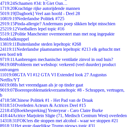
47
19:24
Schaatsen #34: It Giet Oan…
17
19:20
Krachtige rijke autorijdende mannen
50
19:19
[Dagboek] Veel aan hoofd - Deel 28
108
19:19
Nederlandse Politiek #725
29
19:15
Pinda-allergie? Andermans poep slikken helpt misschien
252
19:12
Voetballers lepel topic #16
55
19:12
Politie Manchester overmeestert man met nog ingepakte
honkbalknuppel
138
19:11
Buitenlandse steden lepeltopic #268
241
19:11
Nederlandse plaatsnamen lepeltopic #213 elk gehucht met
een bord telt
97
19:11
Aanbrengen mechanische ventilatie zinvol in oud huis?
96
19:08
Probleem met webshop: verkeerd (veel duurder) product
ontvangen
110
19:08
GTA VI #12 GTA VI Extended look 27 Augustus
Netflix/YT
60
19:08
Is het vreemdgaan als je op tinder gaat
90
19:07
Boerenproblematiekverzameltopic #8 - Schrappen, vertragen,
b
47
18:58
Chinese Politiek #1 - Het Pad van de Draak
93
18:51
Overleden Acteurs & Actrices Deel #15
22
18:45
[Boekbespreking] Yesteryear - Caro Claire Burke
4
18:44
Actrice Marjolein Sligte (71, Medisch Centrum West) overleden
143
18:31
FOK!ers die stoppen met alcohol - waar we stoppen #21
89
18:31
Het grote dagelijkse Trump nieuws topic #31