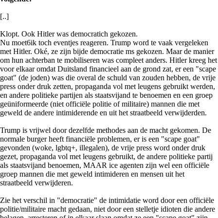
[..]
Klopt. Ook Hitler was democratich gekozen.
Nu moet6ik toch eventjes reageren. Trump word te vaak vergeleken
met Hitler. Oké, ze zijn bijde democratie ms gekozen. Maar de manier
om hun achterban te mobiliseren was compleet anders. Hitler kreeg het
voor elkaar omdat Duitsland financieel aan de grond zat, er een "scape
goat" (de joden) was die overal de schuld van zouden hebben, de vrije
press onder druk zetten, propaganda vol met leugens gebruikt werden,
en andere politieke partijen als staatsvijand te benoemen en een groep
geüniformeerde (niet officiële politie of militaire) mannen die met
geweld de andere intimiderende en uit het straatbeeld verwijderden.
Trump is vrijwel door dezelfde methodes aan de macht gekomen. De
normale burger heeft financiële problemen, er is een "scape goat"
gevonden (woke, lgbtq+, illegalen), de vrije press word onder druk
gezet, propaganda vol met leugens gebruikt, de andere politieke partij
als staatsvijand benoemen, MAAR ice agenten zijn wel een officiële
groep mannen die met geweld intimideren en mensen uit het
straatbeeld verwijderen.
Zie het verschil in "democratie" de intimidatie word door een officiële
politie/militaire macht gedaan, niet door een stelletje idioten die andere
belagen, arresteren of in elkaar slaan omdat ze een "scape goat" zijn.