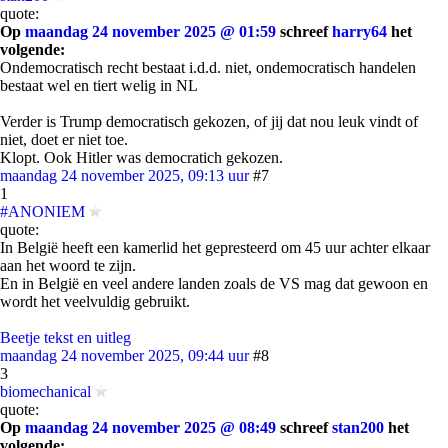
quote:
Op
maandag 24 november 2025 @ 01:59
schreef
harry64
het
volgende:
Ondemocratisch recht bestaat i.d.d. niet, ondemocratisch handelen
bestaat wel en tiert welig in NL
Verder is Trump democratisch gekozen, of jij dat nou leuk vindt of
niet, doet er niet toe.
Klopt. Ook Hitler was democratich gekozen.
maandag 24 november 2025, 09:13 uur
#7
1
#ANONIEM
quote:
In België heeft een kamerlid het gepresteerd om 45 uur achter elkaar
aan het woord te zijn.
En in België en veel andere landen zoals de VS mag dat gewoon en
wordt het veelvuldig gebruikt.
Beetje tekst en uitleg
maandag 24 november 2025, 09:44 uur
#8
3
biomechanical
quote:
Op
maandag 24 november 2025 @ 08:49
schreef
stan200
het
volgende: