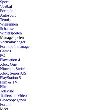
Sport
Voetbal
Formule 1
Autosport
Tennis
Wielrennen
Schaatsen
Wintersporten
Managerspelen
Voetbalmanager
Formule 1-manager
Games
PC
Playstation 4
Xbox One
Nintendo Switch
Xbox Series X|S
PlayStation 5
Film & TV
Film
Televisie
Trailers en Videos
Bioscoopagenda
Forum
Meer