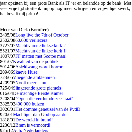
jaar opzitten bij een grote Bank als IT ‘er en belandde op de bank. Met
veel vrije tijd stortte ik mij op nog meer schrijven en vrijwilligerswerk,
het bevalt mij prima!
Meer van Dick (Bornfree)
24
05/08
Long live the 7th of October
25
02/08
60.000 verliezers
37
27/07
Macht van de linkse kerk 2
55
21/07
Macht van de linkse kerk 1
10
07/07
FF matten met Scotoe man!
8
01/07
Kwaliteit van de politiek
50
14/06
Asieldwang wordt horror
2
09/06
Skaeve Huse.
7
23/05
Vliegende ambtenaren
42
09/05
Nooit meer is nu
7
25/04
Slingerende grote piemels
6
16/04
De machtige Eerste Kamer
22
08/04
"Open die verdomde zeestraat"
38
25/02
400.000 huizen
30
26/01
Het domme geneuzel van de PvdD
9
20/01
Machtiger dan God op aarde
18
18/01
De wereld in brand!
22
30/12
Bram is vermoord!
9
25/12
Ach, Nederlanders