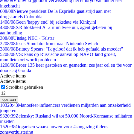
8
08/08
Vrouw krijgt door verwisseling het embryo van ander stel
ingebracht
6
08/08
Nieuwe president De la Espriella gaat strijd aan met
drugskartels Colombia
14
08/08
Geen 'happy end' bij seksdate via Kinky.nl
43
08/08
XR blokkeert A12 ruim twee uur, agent gebeten bij
aanhouding
3
08/08
Uitslag NEC - Telstar
22
08/08
Jesus Simulator komt naar Nintendo Switch
38
08/08
Britney Spears: "Ik geloof dat ik heb gefaald als moeder"
52
08/08
VS: kans op Russische aanval op NAVO-land groeit,
munitietekort wordt probleem
12
08/08
Broer 135 keer gestoken en gesneden: zes jaar cel en tbs voor
doodslag Gouda
Actieve items
Actieve items
Scrollbar gebruiken
opslaan
103
20:43
Manosfeer-influencers verdienen miljarden aan onzekerheid
jongeren
93
20:39
Zelensky: Rusland wil tot 50.000 Noord-Koreaanse militairen
inzetten
15
20:38
Oogartsen waarschuwen voor #sungazing tijdens
zonsverduistering