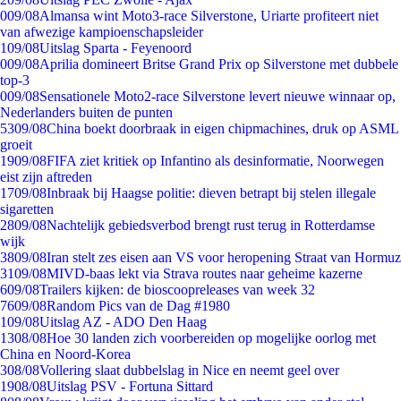
0
09/08
Almansa wint Moto3-race Silverstone, Uriarte profiteert niet
van afwezige kampioenschapsleider
1
09/08
Uitslag Sparta - Feyenoord
0
09/08
Aprilia domineert Britse Grand Prix op Silverstone met dubbele
top-3
0
09/08
Sensationele Moto2-race Silverstone levert nieuwe winnaar op,
Nederlanders buiten de punten
53
09/08
China boekt doorbraak in eigen chipmachines, druk op ASML
groeit
19
09/08
FIFA ziet kritiek op Infantino als desinformatie, Noorwegen
eist zijn aftreden
17
09/08
Inbraak bij Haagse politie: dieven betrapt bij stelen illegale
sigaretten
28
09/08
Nachtelijk gebiedsverbod brengt rust terug in Rotterdamse
wijk
38
09/08
Iran stelt zes eisen aan VS voor heropening Straat van Hormuz
31
09/08
MIVD-baas lekt via Strava routes naar geheime kazerne
6
09/08
Trailers kijken: de bioscoopreleases van week 32
76
09/08
Random Pics van de Dag #1980
1
09/08
Uitslag AZ - ADO Den Haag
13
08/08
Hoe 30 landen zich voorbereiden op mogelijke oorlog met
China en Noord-Korea
3
08/08
Vollering slaat dubbelslag in Nice en neemt geel over
19
08/08
Uitslag PSV - Fortuna Sittard