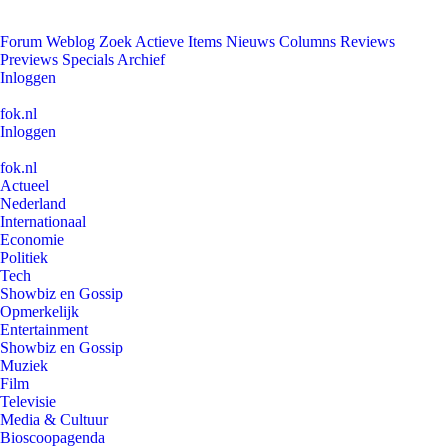
Forum
Weblog
Zoek
Actieve Items
Nieuws
Columns
Reviews
Previews
Specials
Archief
Inloggen
fok.nl
Inloggen
fok.nl
Actueel
Nederland
Internationaal
Economie
Politiek
Tech
Showbiz en Gossip
Opmerkelijk
Entertainment
Showbiz en Gossip
Muziek
Film
Televisie
Media & Cultuur
Bioscoopagenda