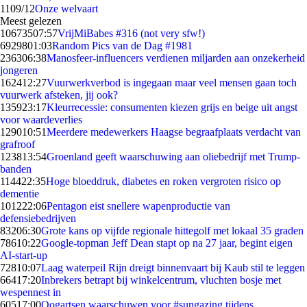
11
09/12
Onze welvaart
Meest gelezen
106735
07:57
VrijMiBabes #316 (not very sfw!)
69298
01:03
Random Pics van de Dag #1981
2363
06:38
Manosfeer-influencers verdienen miljarden aan onzekerheid
jongeren
1624
12:27
Vuurwerkverbod is ingegaan maar veel mensen gaan toch
vuurwerk afsteken, jij ook?
1359
23:17
Kleurrecessie: consumenten kiezen grijs en beige uit angst
voor waardeverlies
1290
10:51
Meerdere medewerkers Haagse begraafplaats verdacht van
grafroof
1238
13:54
Groenland geeft waarschuwing aan oliebedrijf met Trump-
banden
1144
22:35
Hoge bloeddruk, diabetes en roken vergroten risico op
dementie
1012
22:06
Pentagon eist snellere wapenproductie van
defensiebedrijven
832
06:30
Grote kans op vijfde regionale hittegolf met lokaal 35 graden
786
10:22
Google-topman Jeff Dean stapt op na 27 jaar, begint eigen
AI-start-up
728
10:07
Laag waterpeil Rijn dreigt binnenvaart bij Kaub stil te leggen
664
17:20
Inbrekers betrapt bij winkelcentrum, vluchten bosje met
wespennest in
605
17:00
Oogartsen waarschuwen voor #sungazing tijdens