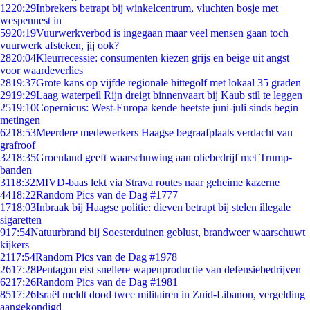
12
20:29
Inbrekers betrapt bij winkelcentrum, vluchten bosje met
wespennest in
59
20:19
Vuurwerkverbod is ingegaan maar veel mensen gaan toch
vuurwerk afsteken, jij ook?
28
20:04
Kleurrecessie: consumenten kiezen grijs en beige uit angst
voor waardeverlies
28
19:37
Grote kans op vijfde regionale hittegolf met lokaal 35 graden
29
19:29
Laag waterpeil Rijn dreigt binnenvaart bij Kaub stil te leggen
25
19:10
Copernicus: West-Europa kende heetste juni-juli sinds begin
metingen
62
18:53
Meerdere medewerkers Haagse begraafplaats verdacht van
grafroof
32
18:35
Groenland geeft waarschuwing aan oliebedrijf met Trump-
banden
31
18:32
MIVD-baas lekt via Strava routes naar geheime kazerne
44
18:22
Random Pics van de Dag #1777
17
18:03
Inbraak bij Haagse politie: dieven betrapt bij stelen illegale
sigaretten
9
17:54
Natuurbrand bij Soesterduinen geblust, brandweer waarschuwt
kijkers
21
17:54
Random Pics van de Dag #1978
26
17:28
Pentagon eist snellere wapenproductie van defensiebedrijven
62
17:26
Random Pics van de Dag #1981
85
17:26
Israël meldt dood twee militairen in Zuid-Libanon, vergelding
aangekondigd