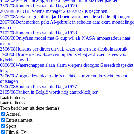
44
08/08
PostNL-bezorger steekt bewoner na ruzie over pakket
35
08/08
Random Pics van de Dag #1979
2
07/08
De FOK!Voetbalmanager 2026/2027 is begonnen
16
07/08
Meta krijgt half miljard boete voor mentale schade bij jongeren
20
07/08
Denemarken pakt AI-gebruik in scholen aan: extra mondelinge
examens
21
07/08
Random Pics van de Dag #1978
66
06/08
Onlyfans-model met G-cup wil als NASA-ambassadeur naar
maan
25
06/08
Huisarts per direct uit vak gezet om ernstig alcoholmisbruik
19
06/08
Drone met explosieven bij Duits vliegveld voedt vrees voor
hybride aanval
60
06/08
Waterschappen slaan alarm wegens droogte: Gereedschapskist
leeg
24
06/08
Zorgmedewerkster die 's nachts haar vriend bezocht terecht
ontslagen
38
06/08
Random Pics van de Dag #1977
21
05/08
Tanken in België wordt nóg aantrekkelijker
Laatste items
Laatste items
Toon berichten uit deze thema's
Actueel
Entertainment
Sport
Film & Tv