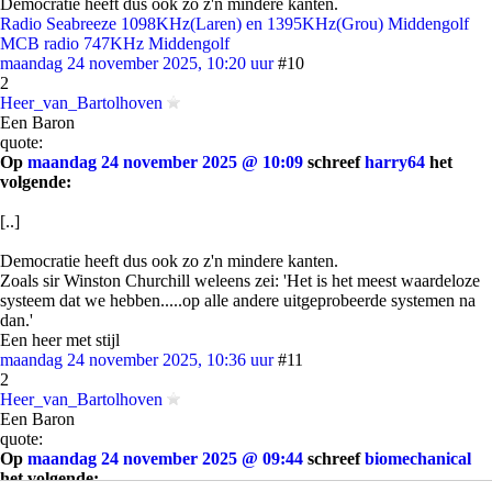
Democratie heeft dus ook zo z'n mindere kanten.
Radio Seabreeze 1098KHz(Laren) en 1395KHz(Grou) Middengolf
MCB radio 747KHz Middengolf
maandag 24 november 2025, 10:20 uur
#10
2
Heer_van_Bartolhoven
Een Baron
quote:
Op
maandag 24 november 2025 @ 10:09
schreef
harry64
het
volgende:
[..]
Democratie heeft dus ook zo z'n mindere kanten.
Zoals sir Winston Churchill weleens zei: 'Het is het meest waardeloze
systeem dat we hebben.....op alle andere uitgeprobeerde systemen na
dan.'
Een heer met stijl
maandag 24 november 2025, 10:36 uur
#11
2
Heer_van_Bartolhoven
Een Baron
quote:
Op
maandag 24 november 2025 @ 09:44
schreef
biomechanical
het volgende: