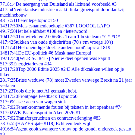
77
18:14
De neergang van Duitsland als lichtend voorbeeld #3
4
17:54
Nederlandse industrie maakt flinke groeispurt door dankzij
machinebouw
43
17:51
Dierenlepeltopic #150
143
17:50
Meisjesnamenlepeltopic #367 LOOOOL LAPO
49
17:50
Het hele alfabet #108 en 4letterwoord
194
17:50
Touwtrekken 2.0 #636 - Team 1 beste team *G* *O*
4
17:42
Stukken van oude tijdschriften (70's t/m vroege 10's)
112
17:41
Het oneindige 'doet-ie anders nooit'-topic # 1819
148
17:41
De EU-politiek #6 Musk naar Europa!
197
17:40
[WLR SC #417] Nieuw deel openen was kaputt
5
17:39
Energietarieven #34
243
17:28
Top 2000 Editie 2025 #243 Alle dikzakken willen op je
lijken
28
17:25
Britse weduwe (78) moet Zweden vanwege Brexit na 21 jaar
verlaten
3
17:23
Tools die je met AI gemaakt hebt.
243
17:20
Frontpage Feedback Topic #60
2
17:09
Case : accu van wagen stuk
72
17:02
Tenenkrommende fouten bij teksten in het openbaar #74
3
17:02
WK Paardensport in Aken 2026 #1
35
17:02
Transfergeruchten en contractverlenging #83
73
16:55
[HAZES-gate #118] Echt een leuk wijf
49
16:54
Agent gooit zwangere vrouw op de grond, onderzoek gestart
#3