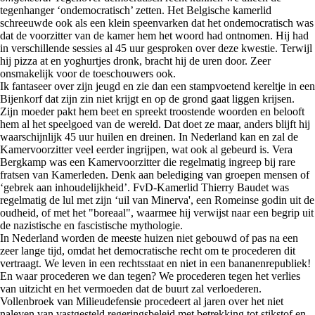
tegenhanger ‘ondemocratisch’ zetten. Het Belgische kamerlid
schreeuwde ook als een klein speenvarken dat het ondemocratisch was
dat de voorzitter van de kamer hem het woord had ontnomen. Hij had
in verschillende sessies al 45 uur gesproken over deze kwestie. Terwijl
hij pizza at en yoghurtjes dronk, bracht hij de uren door. Zeer
onsmakelijk voor de toeschouwers ook.
Ik fantaseer over zijn jeugd en zie dan een stampvoetend kereltje in een
Bijenkorf dat zijn zin niet krijgt en op de grond gaat liggen krijsen.
Zijn moeder pakt hem beet en spreekt troostende woorden en belooft
hem al het speelgoed van de wereld. Dat doet ze maar, anders blijft hij
waarschijnlijk 45 uur huilen en dreinen. In Nederland kan en zal de
Kamervoorzitter veel eerder ingrijpen, wat ook al gebeurd is. Vera
Bergkamp was een Kamervoorzitter die regelmatig ingreep bij rare
fratsen van Kamerleden. Denk aan belediging van groepen mensen of
‘gebrek aan inhoudelijkheid’. FvD-Kamerlid Thierry Baudet was
regelmatig de lul met zijn ‘uil van Minerva', een Romeinse godin uit de
oudheid, of met het "boreaal", waarmee hij verwijst naar een begrip uit
de nazistische en fascistische mythologie.
In Nederland worden de meeste huizen niet gebouwd of pas na een
zeer lange tijd, omdat het democratische recht om te procederen dit
vertraagt. We leven in een rechtsstaat en niet in een bananenrepubliek!
En waar procederen we dan tegen? We procederen tegen het verlies
van uitzicht en het vermoeden dat de buurt zal verloederen.
Vollenbroek van Milieudefensie procedeert al jaren over het niet
naleven van vastgesteld regeringsbeleid met betrekking tot stikstof en