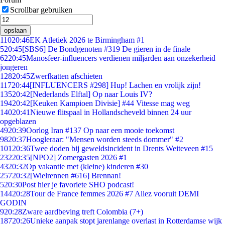
Scrollbar gebruiken
opslaan
110
20:46
EK Atletiek 2026 te Birmingham #1
5
20:45
[SBS6] De Bondgenoten #319 De gieren in de finale
62
20:45
Manosfeer-influencers verdienen miljarden aan onzekerheid
jongeren
128
20:45
Zwerfkatten afschieten
117
20:44
[INFLUENCERS #298] Hup! Lachen en vrolijk zijn!
135
20:42
[Nederlands Elftal] Op naar Louis IV?
194
20:42
[Keuken Kampioen Divisie] #44 Vitesse mag weg
140
20:41
Nieuwe flitspaal in Hollandscheveld binnen 24 uur
opgeblazen
49
20:39
Oorlog Iran #137 Op naar een mooie toekomst
98
20:37
Hoogleraar: "Mensen worden steeds dommer" #2
101
20:36
Twee doden bij geweldsincident in Drents Weiteveen #15
232
20:35
[NPO2] Zomergasten 2026 #1
43
20:32
Op vakantie met (kleine) kinderen #30
257
20:32
[Wielrennen #616] Brennan!
5
20:30
Post hier je favoriete SHO podcast!
144
20:28
Tour de France femmes 2026 #7 Allez vooruit DEMI
GODIN
9
20:28
Zware aardbeving treft Colombia (7+)
187
20:26
Unieke aanpak stopt jarenlange overlast in Rotterdamse wijk