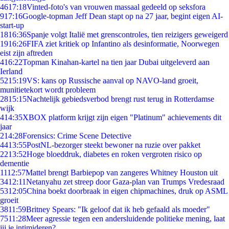
46
17:18
Vinted-foto's van vrouwen massaal gedeeld op seksfora
9
17:16
Google-topman Jeff Dean stapt op na 27 jaar, begint eigen AI-
start-up
18
16:36
Spanje volgt Italië met grenscontroles, tien reizigers geweigerd
19
16:26
FIFA ziet kritiek op Infantino als desinformatie, Noorwegen
eist zijn aftreden
4
16:22
Topman Kinahan-kartel na tien jaar Dubai uitgeleverd aan
Ierland
52
15:19
VS: kans op Russische aanval op NAVO-land groeit,
munitietekort wordt probleem
28
15:15
Nachtelijk gebiedsverbod brengt rust terug in Rotterdamse
wijk
4
14:35
XBOX platform krijgt zijn eigen "Platinum" achievements dit
jaar
2
14:28
Forensics: Crime Scene Detective
44
13:55
PostNL-bezorger steekt bewoner na ruzie over pakket
22
13:52
Hoge bloeddruk, diabetes en roken vergroten risico op
dementie
11
12:57
Mattel brengt Barbiepop van zangeres Whitney Houston uit
34
12:11
Netanyahu zet streep door Gaza-plan van Trumps Vredesraad
53
12:05
China boekt doorbraak in eigen chipmachines, druk op ASML
groeit
38
11:59
Britney Spears: "Ik geloof dat ik heb gefaald als moeder"
75
11:28
Meer agressie tegen een andersluidende politieke mening, laat
jij je intimideren?