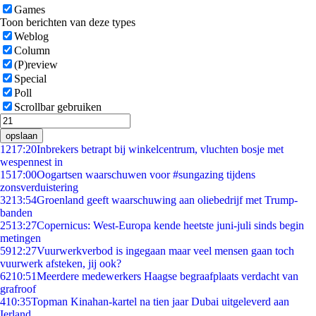
Games
Toon berichten van deze types
Weblog
Column
(P)review
Special
Poll
Scrollbar gebruiken
opslaan
12
17:20
Inbrekers betrapt bij winkelcentrum, vluchten bosje met
wespennest in
15
17:00
Oogartsen waarschuwen voor #sungazing tijdens
zonsverduistering
32
13:54
Groenland geeft waarschuwing aan oliebedrijf met Trump-
banden
25
13:27
Copernicus: West-Europa kende heetste juni-juli sinds begin
metingen
59
12:27
Vuurwerkverbod is ingegaan maar veel mensen gaan toch
vuurwerk afsteken, jij ook?
62
10:51
Meerdere medewerkers Haagse begraafplaats verdacht van
grafroof
4
10:35
Topman Kinahan-kartel na tien jaar Dubai uitgeleverd aan
Ierland