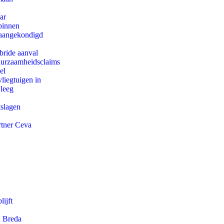
ar
binnen
g aangekondigd
bride aanval
duurzaamheidsclaims
el
iegtuigen in
 leeg
tslagen
rtner Ceva
ijft
n Breda