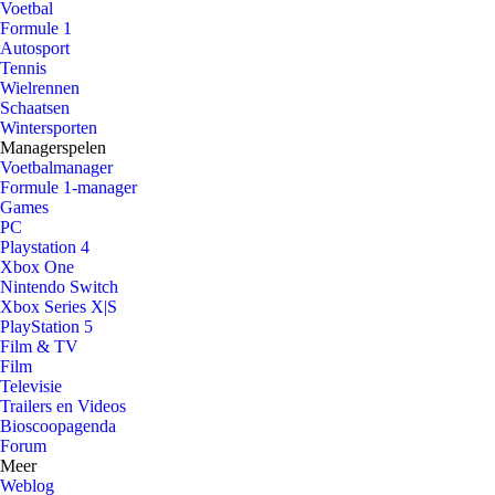
Voetbal
Formule 1
Autosport
Tennis
Wielrennen
Schaatsen
Wintersporten
Managerspelen
Voetbalmanager
Formule 1-manager
Games
PC
Playstation 4
Xbox One
Nintendo Switch
Xbox Series X|S
PlayStation 5
Film & TV
Film
Televisie
Trailers en Videos
Bioscoopagenda
Forum
Meer
Weblog