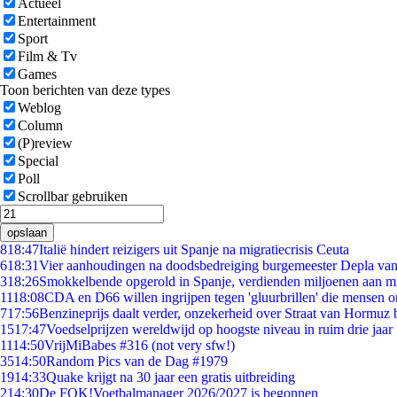
Actueel
Entertainment
Sport
Film & Tv
Games
Toon berichten van deze types
Weblog
Column
(P)review
Special
Poll
Scrollbar gebruiken
opslaan
8
18:47
Italië hindert reizigers uit Spanje na migratiecrisis Ceuta
6
18:31
Vier aanhoudingen na doodsbedreiging burgemeester Depla va
3
18:26
Smokkelbende opgerold in Spanje, verdienden miljoenen aan m
11
18:08
CDA en D66 willen ingrijpen tegen 'gluurbrillen' die mensen 
7
17:56
Benzineprijs daalt verder, onzekerheid over Straat van Hormuz bl
15
17:47
Voedselprijzen wereldwijd op hoogste niveau in ruim drie jaar
11
14:50
VrijMiBabes #316 (not very sfw!)
35
14:50
Random Pics van de Dag #1979
19
14:33
Quake krijgt na 30 jaar een gratis uitbreiding
2
14:30
De FOK!Voetbalmanager 2026/2027 is begonnen