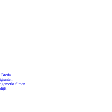
n Breda
igranten
ongemerkt filmen
ijft