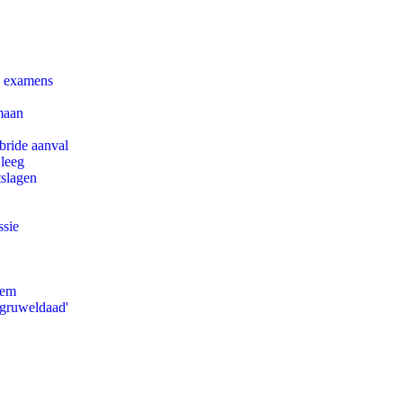
e examens
maan
bride aanval
 leeg
tslagen
ssie
eem
'gruweldaad'