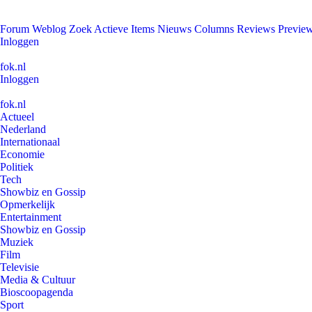
Forum
Weblog
Zoek
Actieve Items
Nieuws
Columns
Reviews
Previe
Inloggen
fok.nl
Inloggen
fok.nl
Actueel
Nederland
Internationaal
Economie
Politiek
Tech
Showbiz en Gossip
Opmerkelijk
Entertainment
Showbiz en Gossip
Muziek
Film
Televisie
Media & Cultuur
Bioscoopagenda
Sport