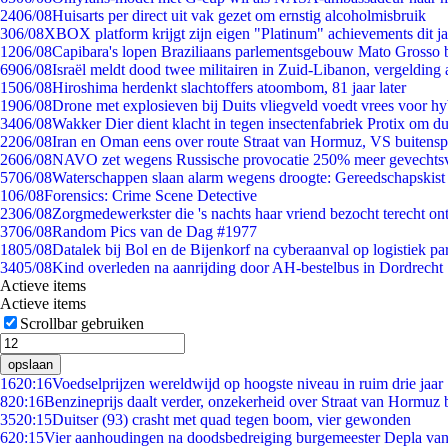
24
06/08
Huisarts per direct uit vak gezet om ernstig alcoholmisbruik
3
06/08
XBOX platform krijgt zijn eigen "Platinum" achievements dit ja
12
06/08
Capibara's lopen Braziliaans parlementsgebouw Mato Grosso 
69
06/08
Israël meldt dood twee militairen in Zuid-Libanon, vergeldin
15
06/08
Hiroshima herdenkt slachtoffers atoombom, 81 jaar later
19
06/08
Drone met explosieven bij Duits vliegveld voedt vrees voor hy
34
06/08
Wakker Dier dient klacht in tegen insectenfabriek Protix om 
22
06/08
Iran en Oman eens over route Straat van Hormuz, VS buitensp
26
06/08
NAVO zet wegens Russische provocatie 250% meer gevechtsvl
57
06/08
Waterschappen slaan alarm wegens droogte: Gereedschapskist
1
06/08
Forensics: Crime Scene Detective
23
06/08
Zorgmedewerkster die 's nachts haar vriend bezocht terecht on
37
06/08
Random Pics van de Dag #1977
18
05/08
Datalek bij Bol en de Bijenkorf na cyberaanval op logistiek pa
34
05/08
Kind overleden na aanrijding door AH-bestelbus in Dordrecht
Actieve items
Actieve items
Scrollbar gebruiken
opslaan
16
20:16
Voedselprijzen wereldwijd op hoogste niveau in ruim drie jaar
8
20:16
Benzineprijs daalt verder, onzekerheid over Straat van Hormuz bl
35
20:15
Duitser (93) crasht met quad tegen boom, vier gewonden
6
20:15
Vier aanhoudingen na doodsbedreiging burgemeester Depla va