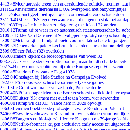
44
13:48
Meer agressie tegen een andersluidende politieke mening, laat j
31
11:52
Amsterdams dierenasiel DOA overspoeld met babykonijntjes
25
11:46
Kabinet geeft bedrijven geen compensatie voor schade door la
23
11:14
OM eist TBS tegen verwarde man die agenten stak met aardap
29
11:08
Tropische hitte keert zondag terug met lokaal 32 graden
30
10:12
Trump grijpt weer in op automatisch staatsburgerschap bij geb
51
09:51
Dikke Van Dale neemt 'vulvalippen' op: 'stigma op schaamlip
13
09:40
Meta krijgt half miljard boete voor mentale schade bij jongeren
20
09:37
Denemarken pakt AI-gebruik in scholen aan: extra mondeling
25
09:05
Peter Faber (82) overleden
6
05:00
Trailers kijken: de bioscoopreleases van week 32
0
03:37
Ajax veel te sterk voor Shelbourne, maar houdt schade beperkt
1
02:34
Nieuwkomers schitteren bij ruime Europese zege FC Twente
19
00:45
Random Pics van de Dag #1978
15
22:04
Ontslagen bij Halo Studios na Campaign Evolved
19
22:01
PS5-doos waarschuwt voor einde fysieke games
2
21:03
Le Court wint na nerveuze finale, Pieterse derde
29
20:40
NPO-manager Menno de Boer geschorst na dickpic in groeps
35
06/08
Duitser (93) crasht met quad tegen boom, vier gewonden
46
06/08
Trump wil dat J.D. Vance hem in 2028 opvolgt
1
06/08
Lemmen boekt eerste profzege in zware Ronde van Polen-rit
24
06/08
'Zwarte weduwes' in Rusland trouwen soldaten voor overlijden
14
06/08
Zangeres en Idols-jurylid Jerney Kaagman op 79-jarige leeftij
10
06/08
Netflix-abonnees krijgen exclusieve early access tot uitgebreid
65
06/08
Onlyfans-model met G-cup wil als NASA-ambassadeur naar 