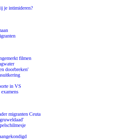
ij je intimideren?
maan
igranten
ongemerkt filmen
agwater
en doorbreken'
suitkering
oorte in VS
e examens
onder migranten Ceuta
'gruweldaad'
pelschilmesje
g aangekondigd