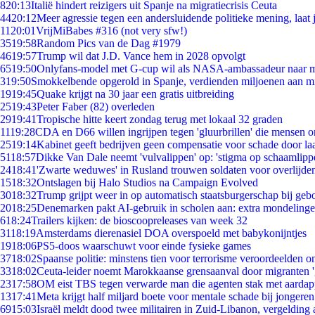
8
20:13
Italië hindert reizigers uit Spanje na migratiecrisis Ceuta
44
20:12
Meer agressie tegen een andersluidende politieke mening, laat j
11
20:01
VrijMiBabes #316 (not very sfw!)
35
19:58
Random Pics van de Dag #1979
46
19:57
Trump wil dat J.D. Vance hem in 2028 opvolgt
65
19:50
Onlyfans-model met G-cup wil als NASA-ambassadeur naar 
3
19:50
Smokkelbende opgerold in Spanje, verdienden miljoenen aan m
19
19:45
Quake krijgt na 30 jaar een gratis uitbreiding
25
19:43
Peter Faber (82) overleden
29
19:41
Tropische hitte keert zondag terug met lokaal 32 graden
11
19:28
CDA en D66 willen ingrijpen tegen 'gluurbrillen' die mensen 
25
19:14
Kabinet geeft bedrijven geen compensatie voor schade door la
51
18:57
Dikke Van Dale neemt 'vulvalippen' op: 'stigma op schaamlipp
24
18:41
'Zwarte weduwes' in Rusland trouwen soldaten voor overlijden
15
18:32
Ontslagen bij Halo Studios na Campaign Evolved
30
18:32
Trump grijpt weer in op automatisch staatsburgerschap bij geb
20
18:25
Denemarken pakt AI-gebruik in scholen aan: extra mondeling
6
18:24
Trailers kijken: de bioscoopreleases van week 32
31
18:19
Amsterdams dierenasiel DOA overspoeld met babykonijntjes
19
18:06
PS5-doos waarschuwt voor einde fysieke games
37
18:02
Spaanse politie: minstens tien voor terrorisme veroordeelden 
33
18:02
Ceuta-leider noemt Marokkaanse grensaanval door migranten 
23
17:58
OM eist TBS tegen verwarde man die agenten stak met aardap
13
17:41
Meta krijgt half miljard boete voor mentale schade bij jongeren
69
15:03
Israël meldt dood twee militairen in Zuid-Libanon, vergeldin