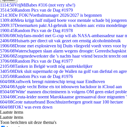
11
14:50
VrijMiBabes #316 (not very sfw!)
35
14:50
Random Pics van de Dag #1979
2
14:30
De FOK!Voetbalmanager 2026/2027 is begonnen
13
09:40
Meta krijgt half miljard boete voor mentale schade bij jongeren
20
09:37
Denemarken pakt AI-gebruik in scholen aan: extra mondeling
19
00:45
Random Pics van de Dag #1978
65
06/08
Onlyfans-model met G-cup wil als NASA-ambassadeur naar 
24
06/08
Huisarts per direct uit vak gezet om ernstig alcoholmisbruik
19
06/08
Drone met explosieven bij Duits vliegveld voedt vrees voor hy
57
06/08
Waterschappen slaan alarm wegens droogte: Gereedschapskist
23
06/08
Zorgmedewerkster die 's nachts haar vriend bezocht terecht on
37
06/08
Random Pics van de Dag #1977
21
05/08
Tanken in België wordt nóg aantrekkelijker
34
05/08
Dirk sluit supermarkt op de Wallen na golf van diefstal en agre
12
05/08
Random Pics van de Dag #1976
6
04/08
Kraftwerk brengt ruimteschip terug naar Eindhoven
20
04/08
Apple vecht Britse eis tot inbouwen backdoor in iCloud aan
85
04/08
'Witte' mannen discrimineren is volgens OM geen enkel probl
33
04/08
Ceuta-leider noemt Marokkaanse grensaanval door migranten 
6
04/08
Grote natuurbrand Boschhuizerbergen groeit naar 100 hectare
6
04/08
FOK! was even down
Laatste items
Laatste items
Toon berichten uit deze thema's