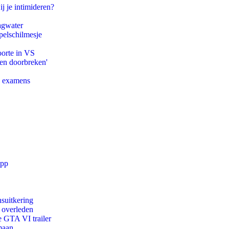
ij je intimideren?
agwater
pelschilmesje
oorte in VS
pen doorbreken'
e examens
app
suitkering
d overleden
e GTA VI trailer
maan