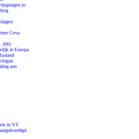
iegtuigen in
 leeg
tslagen
rtner Ceva
. (66)
lijk in Europa
Rusland
ichigan
aling aan
orte in VS
g aangekondigd