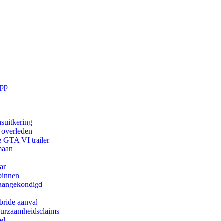
app
suitkering
d overleden
e GTA VI trailer
maan
ar
binnen
g aangekondigd
bride aanval
duurzaamheidsclaims
el