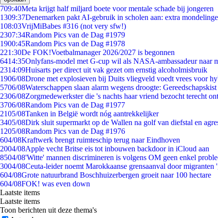
7
09:40
Meta krijgt half miljard boete voor mentale schade bij jongeren
13
09:37
Denemarken pakt AI-gebruik in scholen aan: extra mondeling
1
08:03
VrijMiBabes #316 (not very sfw!)
23
07:34
Random Pics van de Dag #1979
19
00:45
Random Pics van de Dag #1978
2
21:30
De FOK!Voetbalmanager 2026/2027 is begonnen
64
14:35
Onlyfans-model met G-cup wil als NASA-ambassadeur naar 
23
14:09
Huisarts per direct uit vak gezet om ernstig alcoholmisbruik
19
06/08
Drone met explosieven bij Duits vliegveld voedt vrees voor hy
57
06/08
Waterschappen slaan alarm wegens droogte: Gereedschapskist
23
06/08
Zorgmedewerkster die 's nachts haar vriend bezocht terecht on
37
06/08
Random Pics van de Dag #1977
21
05/08
Tanken in België wordt nóg aantrekkelijker
34
05/08
Dirk sluit supermarkt op de Wallen na golf van diefstal en agre
12
05/08
Random Pics van de Dag #1976
6
04/08
Kraftwerk brengt ruimteschip terug naar Eindhoven
20
04/08
Apple vecht Britse eis tot inbouwen backdoor in iCloud aan
85
04/08
'Witte' mannen discrimineren is volgens OM geen enkel probl
30
04/08
Ceuta-leider noemt Marokkaanse grensaanval door migranten 
6
04/08
Grote natuurbrand Boschhuizerbergen groeit naar 100 hectare
6
04/08
FOK! was even down
Laatste items
Laatste items
Toon berichten uit deze thema's