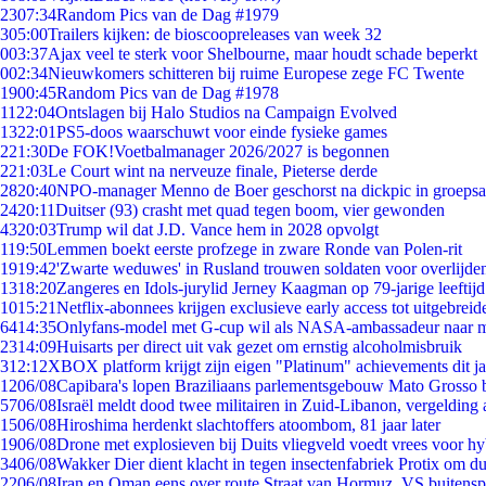
23
07:34
Random Pics van de Dag #1979
3
05:00
Trailers kijken: de bioscoopreleases van week 32
0
03:37
Ajax veel te sterk voor Shelbourne, maar houdt schade beperkt
0
02:34
Nieuwkomers schitteren bij ruime Europese zege FC Twente
19
00:45
Random Pics van de Dag #1978
11
22:04
Ontslagen bij Halo Studios na Campaign Evolved
13
22:01
PS5-doos waarschuwt voor einde fysieke games
2
21:30
De FOK!Voetbalmanager 2026/2027 is begonnen
2
21:03
Le Court wint na nerveuze finale, Pieterse derde
28
20:40
NPO-manager Menno de Boer geschorst na dickpic in groeps
24
20:11
Duitser (93) crasht met quad tegen boom, vier gewonden
43
20:03
Trump wil dat J.D. Vance hem in 2028 opvolgt
1
19:50
Lemmen boekt eerste profzege in zware Ronde van Polen-rit
19
19:42
'Zwarte weduwes' in Rusland trouwen soldaten voor overlijden
13
18:20
Zangeres en Idols-jurylid Jerney Kaagman op 79-jarige leeftij
10
15:21
Netflix-abonnees krijgen exclusieve early access tot uitgebreid
64
14:35
Onlyfans-model met G-cup wil als NASA-ambassadeur naar 
23
14:09
Huisarts per direct uit vak gezet om ernstig alcoholmisbruik
3
12:12
XBOX platform krijgt zijn eigen "Platinum" achievements dit ja
12
06/08
Capibara's lopen Braziliaans parlementsgebouw Mato Grosso 
57
06/08
Israël meldt dood twee militairen in Zuid-Libanon, vergeldin
15
06/08
Hiroshima herdenkt slachtoffers atoombom, 81 jaar later
19
06/08
Drone met explosieven bij Duits vliegveld voedt vrees voor hy
34
06/08
Wakker Dier dient klacht in tegen insectenfabriek Protix om 
22
06/08
Iran en Oman eens over route Straat van Hormuz, VS buitensp