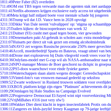
18
11:49
Peter Faber (82) overleden
7
11:49
OM eist TBS tegen verwarde man die agenten stak met aardappe
10
11:41
Netflix-abonnees krijgen exclusieve early access tot uitgebreid
7
11:40
Meta krijgt half miljard boete voor mentale schade bij jongeren
43
11:36
Trump wil dat J.D. Vance hem in 2028 opvolgt
32
11:33
Dikke Van Dale neemt 'vulvalippen' op: 'stigma op schaamlipp
3
11:25
Trailers kijken: de bioscoopreleases van week 32
24
11:21
Duitser (93) crasht met quad tegen boom, vier gewonden
13
11:19
Denemarken pakt AI-gebruik in scholen aan: extra mondeling
23
11:07
Huisarts per direct uit vak gezet om ernstig alcoholmisbruik
26
10:54
NAVO zet wegens Russische provocatie 250% meer gevechtsvl
14
10:46
Accell, moederbedrijf Sparta en Batavus, vraagt uitstel van bet
19
10:44
Drone met explosieven bij Duits vliegveld voedt vrees voor hy
64
10:36
Onlyfans-model met G-cup wil als NASA-ambassadeur naar 
28
10:24
NPO-manager Menno de Boer geschorst na dickpic in groeps
13
10:22
PS5-doos waarschuwt voor einde fysieke games
57
10:16
Waterschappen slaan alarm wegens droogte: Gereedschapskist
39
09:53
Vinted-foto's van vrouwen massaal gedeeld op seksfora
19
09:52
'Zwarte weduwes' in Rusland trouwen soldaten voor overlijden
3
09:33
XBOX platform krijgt zijn eigen "Platinum" achievements dit ja
11
09:29
Ontslagen bij Halo Studios na Campaign Evolved
46
09:22
Progressieve Democraat El-Sayed wint nipt voorverkiezing M
1
08:22
VrijMiBabes #316 (not very sfw!)
34
08:18
Wakker Dier dient klacht in tegen insectenfabriek Protix om 
13
06:11
Zangeres en Idols-jurylid Jerney Kaagman op 79-jarige leeftijd