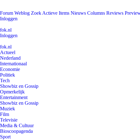
Forum
Weblog
Zoek
Actieve Items
Nieuws
Columns
Reviews
Previe
Inloggen
fok.nl
Inloggen
fok.nl
Actueel
Nederland
Internationaal
Economie
Politiek
Tech
Showbiz en Gossip
Opmerkelijk
Entertainment
Showbiz en Gossip
Muziek
Film
Televisie
Media & Cultuur
Bioscoopagenda
Sport