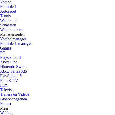
Voetbal
Formule 1
Autosport
Tennis
Wielrennen
Schaatsen
Wintersporten
Managerspelen
Voetbalmanager
Formule 1-manager
Games
PC
Playstation 4
Xbox One
Nintendo Switch
Xbox Series X|S
PlayStation 5
Film & TV
Film
Televisie
Trailers en Videos
Bioscoopagenda
Forum
Meer
Weblog