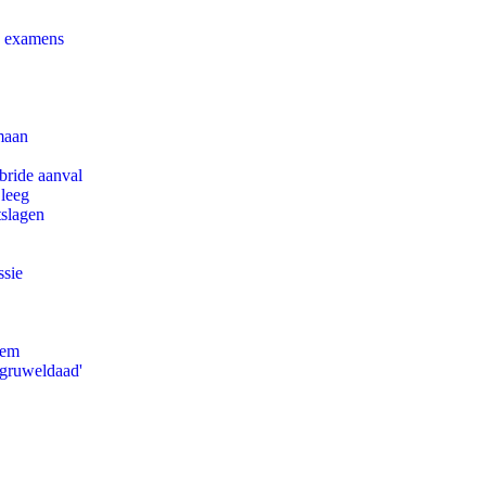
e examens
maan
bride aanval
 leeg
tslagen
ssie
eem
'gruweldaad'