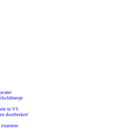
gwater
lschilmesje
orte in VS
pen doorbreken'
e examens