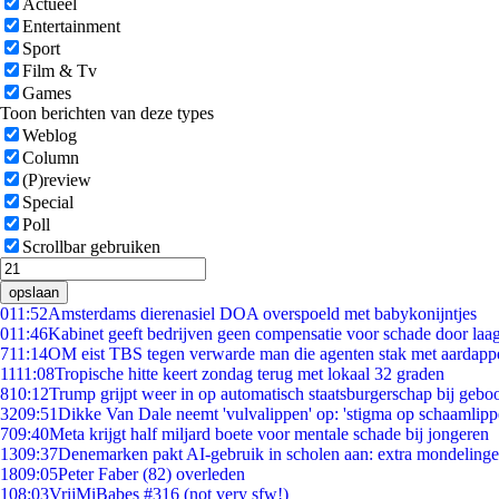
Actueel
Entertainment
Sport
Film & Tv
Games
Toon berichten van deze types
Weblog
Column
(P)review
Special
Poll
Scrollbar gebruiken
opslaan
0
11:52
Amsterdams dierenasiel DOA overspoeld met babykonijntjes
0
11:46
Kabinet geeft bedrijven geen compensatie voor schade door laa
7
11:14
OM eist TBS tegen verwarde man die agenten stak met aardappe
11
11:08
Tropische hitte keert zondag terug met lokaal 32 graden
8
10:12
Trump grijpt weer in op automatisch staatsburgerschap bij gebo
32
09:51
Dikke Van Dale neemt 'vulvalippen' op: 'stigma op schaamlip
7
09:40
Meta krijgt half miljard boete voor mentale schade bij jongeren
13
09:37
Denemarken pakt AI-gebruik in scholen aan: extra mondeling
18
09:05
Peter Faber (82) overleden
1
08:03
VrijMiBabes #316 (not very sfw!)