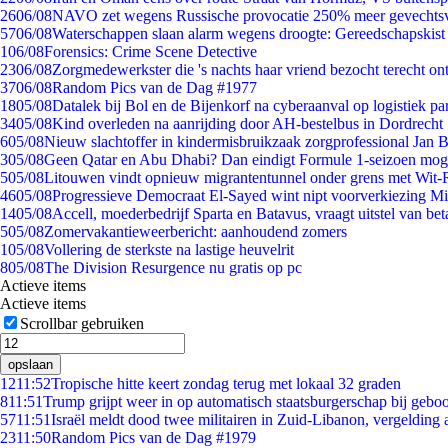
26
06/08
NAVO zet wegens Russische provocatie 250% meer gevechtsvl
57
06/08
Waterschappen slaan alarm wegens droogte: Gereedschapskist
1
06/08
Forensics: Crime Scene Detective
23
06/08
Zorgmedewerkster die 's nachts haar vriend bezocht terecht on
37
06/08
Random Pics van de Dag #1977
18
05/08
Datalek bij Bol en de Bijenkorf na cyberaanval op logistiek pa
34
05/08
Kind overleden na aanrijding door AH-bestelbus in Dordrecht
6
05/08
Nieuw slachtoffer in kindermisbruikzaak zorgprofessional Jan B
3
05/08
Geen Qatar en Abu Dhabi? Dan eindigt Formule 1-seizoen moge
5
05/08
Litouwen vindt opnieuw migrantentunnel onder grens met Wit-
46
05/08
Progressieve Democraat El-Sayed wint nipt voorverkiezing M
14
05/08
Accell, moederbedrijf Sparta en Batavus, vraagt uitstel van bet
5
05/08
Zomervakantieweerbericht: aanhoudend zomers
1
05/08
Vollering de sterkste na lastige heuvelrit
8
05/08
The Division Resurgence nu gratis op pc
Actieve items
Actieve items
Scrollbar gebruiken
opslaan
12
11:52
Tropische hitte keert zondag terug met lokaal 32 graden
8
11:51
Trump grijpt weer in op automatisch staatsburgerschap bij gebo
57
11:51
Israël meldt dood twee militairen in Zuid-Libanon, vergeldin
23
11:50
Random Pics van de Dag #1979