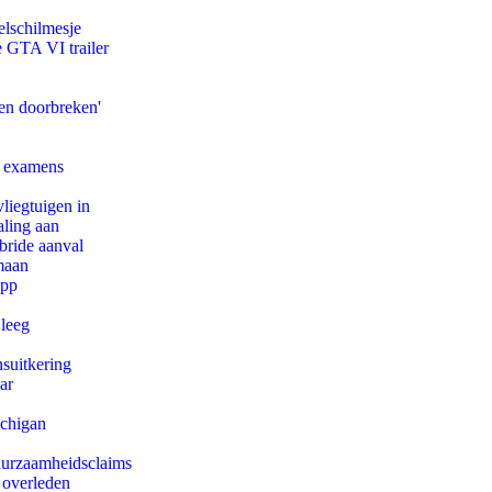
lschilmesje
e GTA VI trailer
en doorbreken'
e examens
iegtuigen in
aling aan
bride aanval
maan
app
 leeg
suitkering
ar
ichigan
duurzaamheidsclaims
 overleden