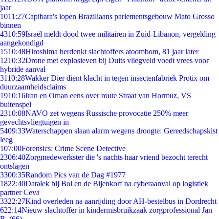
jaar
10
11:27
Capibara's lopen Braziliaans parlementsgebouw Mato Grosso
binnen
43
10:59
Israël meldt dood twee militairen in Zuid-Libanon, vergelding
aangekondigd
15
10:48
Hiroshima herdenkt slachtoffers atoombom, 81 jaar later
12
10:32
Drone met explosieven bij Duits vliegveld voedt vrees voor
hybride aanval
31
10:28
Wakker Dier dient klacht in tegen insectenfabriek Protix om
duurzaamheidsclaims
19
10:16
Iran en Oman eens over route Straat van Hormuz, VS
buitenspel
23
10:08
NAVO zet wegens Russische provocatie 250% meer
gevechtsvliegtuigen in
54
09:33
Waterschappen slaan alarm wegens droogte: Gereedschapskist
leeg
1
07:00
Forensics: Crime Scene Detective
23
06:40
Zorgmedewerkster die 's nachts haar vriend bezocht terecht
ontslagen
33
00:35
Random Pics van de Dag #1977
18
22:40
Datalek bij Bol en de Bijenkorf na cyberaanval op logistiek
partner Ceva
33
22:27
Kind overleden na aanrijding door AH-bestelbus in Dordrecht
6
22:14
Nieuw slachtoffer in kindermisbruikzaak zorgprofessional Jan
B. (66)