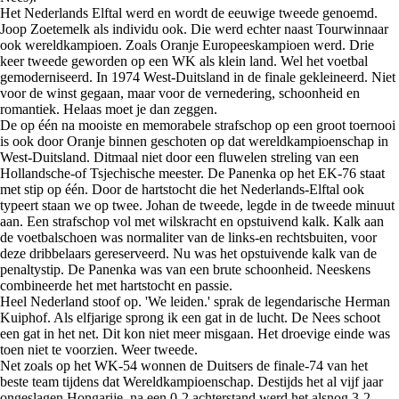
Het Nederlands Elftal werd en wordt de eeuwige tweede genoemd.
Joop Zoetemelk als individu ook. Die werd echter naast Tourwinnaar
ook wereldkampioen. Zoals Oranje Europeeskampioen werd. Drie
keer tweede geworden op een WK als klein land. Wel het voetbal
gemoderniseerd. In 1974 West-Duitsland in de finale gekleineerd. Niet
voor de winst gegaan, maar voor de vernedering, schoonheid en
romantiek. Helaas moet je dan zeggen.
De op één na mooiste en memorabele strafschop op een groot toernooi
is ook door Oranje binnen geschoten op dat wereldkampioenschap in
West-Duitsland. Ditmaal niet door een fluwelen streling van een
Hollandsche-of Tsjechische meester. De Panenka op het EK-76 staat
met stip op één. Door de hartstocht die het Nederlands-Elftal ook
typeert staan we op twee. Johan de tweede, legde in de tweede minuut
aan. Een strafschop vol met wilskracht en opstuivend kalk. Kalk aan
de voetbalschoen was normaliter van de links-en rechtsbuiten, voor
deze dribbelaars gereserveerd. Nu was het opstuivende kalk van de
penaltystip. De Panenka was van een brute schoonheid. Neeskens
combineerde het met hartstocht en passie.
Heel Nederland stoof op. 'We leiden.' sprak de legendarische Herman
Kuiphof. Als elfjarige sprong ik een gat in de lucht. De Nees schoot
een gat in het net. Dit kon niet meer misgaan. Het droevige einde was
toen niet te voorzien. Weer tweede.
Net zoals op het WK-54 wonnen de Duitsers de finale-74 van het
beste team tijdens dat Wereldkampioenschap. Destijds het al vijf jaar
ongeslagen Hongarije, na een 0-2 achterstand werd het alsnog 3-2.