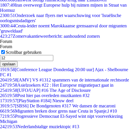
18
07:49
Iran overweegt Europese hulp bij ruimen mijnen in Straat van
Hormuz
23
00:51
Onderzoek naar flyers met waarschuwing voor 'Israëlische
oorlogsmisdadigers'
30
00:44
Ceuta-leider noemt Marokkaanse grensaanval door migranten
'gruweldaad'
4
23:27
Zomervakantieweerbericht: aanhoudend zomers
Forum
Forum
Scrollbar gebruiken
opslaan
19
19:58
[Conference League Donderdag 20:00 uur] Ajax - Shelbourne
FC #1
204
19:58
[AMV] VS #1312 spammers van de internationale rechtsorde
247
19:58
Asielzoekers #22 : Het Europese migratiepact gaat in
254
19:58
[UFO/UAP] #16 The Age of Disclosure
265
19:58
Post hier pas overleden muzikanten #32
173
19:57
[PlayStation #184] Nieuw deel
39
19:57
[SBS6] De Bondgenoten #317 We dansen de macaroni
66
19:56
Migranten breken door grens naar Ceuta in Spanje,l #10
72
19:55
Progressieve Democraat El-Sayed wint nipt voorverkiezing
Michigan
242
19:53
Nederlandstalige muziektopic #13