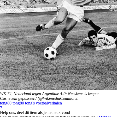
WK 74, Nederland tegen Argentinie 4-0; Neeskens is keeper
Carnevelli gepasseerd (@WikimediaCommons)
tong80
tong80 tong's voetbalverhalen
7
Help ons; deel dit item als je het leuk vond