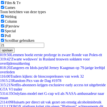
Film & Tv
Games
Toon berichten van deze types
Weblog
Column
(P)review
Special
Poll
Scrollbar gebruiken
opslaan
0
19:50
Lemmen boekt eerste profzege in zware Ronde van Polen-rit
3
19:42
'Zwarte weduwes' in Rusland trouwen soldaten voor
overlijdensuitkering
8
18:20
Zangeres en Idols-jurylid Jerney Kaagman op 79-jarige leeftijd
overleden
1
16:00
Trailers kijken: de bioscoopreleases van week 32
19
15:23
Random Pics van de Dag #1978
3
15:21
Netflix-abonnees krijgen exclusieve early access tot uitgebreide
GTA VI trailer
53
14:35
Onlyfans-model met G-cup wil als NASA-ambassadeur naar
maan
21
14:09
Huisarts per direct uit vak gezet om ernstig alcoholmisbruik
1
12:12
XBOX platform krijgt zijn eigen "Platinum" achievements dit