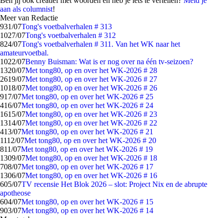
Ben jij ook creatief met woorden en heb je iets te vertellen?
Meld je
aan als columnist
!
Meer van Redactie
9
31/07
Tong's voetbalverhalen # 313
10
27/07
Tong's voetbalverhalen # 312
8
24/07
Tong's voetbalverhalen # 311. Van het WK naar het
amateurvoetbal.
10
22/07
Benny Buisman: Wat is er nog over na één tv-seizoen?
13
20/07
Met tong80, op en over het WK-2026 # 28
26
19/07
Met tong80, op en over het WK-2026 # 27
10
18/07
Met tong80, op en over het WK-2026 # 26
9
17/07
Met tong80, op en over het WK-2026 # 25
4
16/07
Met tong80, op en over het WK-2026 # 24
16
15/07
Met tong80, op en over het WK-2026 # 23
13
14/07
Met tong80, op en over het WK-2026 # 22
4
13/07
Met tong80, op en over het WK-2026 # 21
11
12/07
Met tong80, op en over het WK-2026 # 20
8
11/07
Met tong80, op en over het WK-2026 # 19
13
09/07
Met tong80, op en over het WK-2026 # 18
7
08/07
Met tong80, op en over het WK-2026 # 17
13
06/07
Met tong80, op en over het WK-2026 # 16
6
05/07
TV recensie Het Blok 2026 – slot: Project Nix en de abrupte
apotheose
6
04/07
Met tong80, op en over het WK-2026 # 15
9
03/07
Met tong80, op en over het WK-2026 # 14