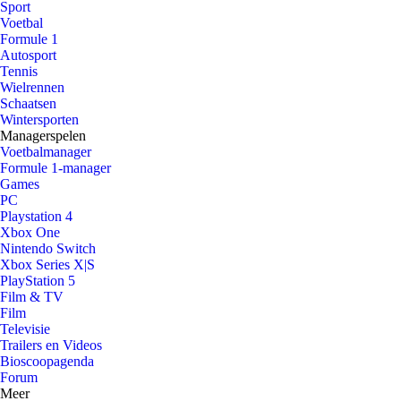
Sport
Voetbal
Formule 1
Autosport
Tennis
Wielrennen
Schaatsen
Wintersporten
Managerspelen
Voetbalmanager
Formule 1-manager
Games
PC
Playstation 4
Xbox One
Nintendo Switch
Xbox Series X|S
PlayStation 5
Film & TV
Film
Televisie
Trailers en Videos
Bioscoopagenda
Forum
Meer