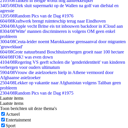
21
05/08
Tanken in België wordt nóg aantrekkelijker
34
05/08
Dirk sluit supermarkt op de Wallen na golf van diefstal en
agressie
12
05/08
Random Pics van de Dag #1976
6
04/08
Kraftwerk brengt ruimteschip terug naar Eindhoven
20
04/08
Apple vecht Britse eis tot inbouwen backdoor in iCloud aan
83
04/08
'Witte' mannen discrimineren is volgens OM geen enkel
probleem
30
04/08
Ceuta-leider noemt Marokkaanse grensaanval door migranten
'gruweldaad'
6
04/08
Grote natuurbrand Boschhuizerbergen groeit naar 100 hectare
6
04/08
FOK! was even down
41
04/08
Regering VS geeft scholen die 'genderidentiteit' van kinderen
verbergen voor ouders ultimatum
59
04/08
Vrouw die asielzoekers hielp in Athene vermoord door
Afghaanse asielzoeker
25
04/08
Lekker op vakantie naar Afghanistan volgens Taliban geen
probleem
23
04/08
Random Pics van de Dag #1975
Laatste items
Laatste items
Toon berichten uit deze thema's
Actueel
Entertainment
Sport