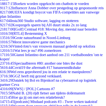
188
17:15
Boeken worden opgekocht om chatbots te voeden
91
17:12
Influencer Anna Dobber over pestgedrag op gesponsorde reis
82
17:08
UEFA kondigt boycot van FIFA-competities aan vanwege
plan Infantino
6
17:04
Insta360 Studio software, lagging en stotteren
92
17:02
Koopzegels sparen bij AH duurt straks 2x zo lang
218
17:00
[Golf] Centraal #18: Moving day, meestal naar beneden
10
16:59
[RTL4] Bestemming X
135
16:59
Grote natuurbrand in Noord-Limburg
10
16:57
Meest innovatieve game mechanics
32
16:56
Vinted-foto's van vrouwen massaal gedeeld op seksfora
120
16:51
Wat lees je nu? #96 zomerlezen
171
16:50
Gianni Infantino doet aanbod om 211 voetbalbonden 'om te
kopen'
237
16:45
Speciaalbieren #80: another one bites the dust
56
16:44
Covid19 the aftermath #17 bananenmilkshake
6
16:39
Wel eens geprobeerd jou in een relatie te manipuleren?
37
16:38
GGZ heeft mij gezond verklaard.
34
16:29
Datalek bij Bol en Bijenkorf na cyberaanval op logistiek
partner Ceva
43
16:09
[NWS] / [POL] Cartoons #7
70
15:58
Nabil B. (20) rijdt fietser aan tijdens dollemansrit
11
15:45
Hoe ga jij om met een relatiebreuk?
147
15:45
[podcasts] Misdaad podcasts #3 - Twee weken taakstraf
15
15:34
Waarom doen vrouwen altijd hun telly in de kontzak?