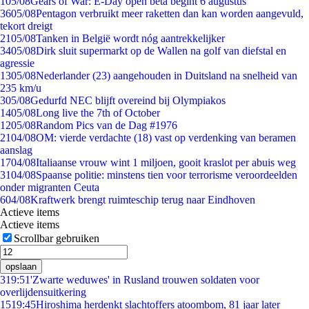
1
05/08
Gears of War: E-Day open beta begint 6 augustus
36
05/08
Pentagon verbruikt meer raketten dan kan worden aangevuld,
tekort dreigt
21
05/08
Tanken in België wordt nóg aantrekkelijker
34
05/08
Dirk sluit supermarkt op de Wallen na golf van diefstal en
agressie
13
05/08
Nederlander (23) aangehouden in Duitsland na snelheid van
235 km/u
3
05/08
Gedurfd NEC blijft overeind bij Olympiakos
14
05/08
Long live the 7th of October
12
05/08
Random Pics van de Dag #1976
21
04/08
OM: vierde verdachte (18) vast op verdenking van beramen
aanslag
17
04/08
Italiaanse vrouw wint 1 miljoen, gooit kraslot per abuis weg
31
04/08
Spaanse politie: minstens tien voor terrorisme veroordeelden
onder migranten Ceuta
6
04/08
Kraftwerk brengt ruimteschip terug naar Eindhoven
Actieve items
Actieve items
Scrollbar gebruiken
opslaan
3
19:51
'Zwarte weduwes' in Rusland trouwen soldaten voor
overlijdensuitkering
15
19:45
Hiroshima herdenkt slachtoffers atoombom, 81 jaar later