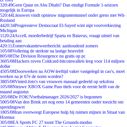
3
20:49
Geen Qatar en Abu Dhabi? Dan eindigt Formule 1-seizoen
mogelijk in Europa
5
20:44
Litouwen vindt opnieuw migrantentunnel onder grens met Wit-
Rusland
44
20:34
Progressieve Democraat El-Sayed wint nipt voorverkiezing
Michigan
11
20:24
Accell, moederbedrijf Sparta en Batavus, vraagt uitstel van
betaling aan
4
20:11
Zomervakantieweerbericht: aanhoudend zomers
1
05/08
Vollering de sterkste na lastige heuvelrit
8
05/08
The Division Resurgence nu gratis op pc
36
05/08
Hackers roven Coldcard-bitcoinwallets leeg voor 114 miljoen
dollar
45
05/08
Doorwerken na AOW-leeftijd vaker vastgelegd in cao's, moet
werken na je 67e de norm worden?
38
05/08
Vinted-foto's van vrouwen massaal gedeeld op seksfora
1
05/08
Nieuwe XBOX Game Pass titels voor de eerste helft van de
maand augustus
2
05/08
De FOK!Voetbalmanager 2026/2027 is begonnen
50
05/08
Van den Brink zet nog eens 14 gemeenten onder toezicht om
spreidingswet
18
05/08
Iran overweegt Europese hulp bij ruimen mijnen in Straat van
Hormuz
3
05/08
EA Sports FC 27 toont The Grounds-modus