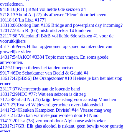
overledenen.
94
18:16
[RTL] B&B vol liefde 6de seizoen #4
57
18:13
Abdul A. (27) als afperser "Fleur" door het leven
101
18:10
[La Liga #177]
183
18:06
Oorlog Iran #136 Bridge and powerplant day incoming?
120
17:59
Jan B. (66) misbruikt zeker 14 kinderen
221
17:58
[Videoland] B&B vol liefde 6de seizoen #1 voor de
vooruitkijkers
45
17:56
Perez Hilton opgenomen op spoed na uitzenden van
gruwelijke video
143
17:54
[AKQ] #3384 Topic met vragen. En soms goede
antwoorden.
4
17:51
Poepen tijdens het tandenpoetsen
99
17:46
De Schatkamer van Beeld & Geluid #4
186
17:42
[SBS6] De Oranjezomer #10 Helene je kan het niet stop
ermee
231
17:37
Weerrecords aan de lopende band
183
17:29
NEC #77: Wat een seizoen is dit zeg
7
17:28
Farhad N. (25) krijgt levenslang voor aanslag Munchen
45
17:27
[Eva vd Wijdeven] geruchten over dakloosheid
144
17:24
[Keuken Kampioen Divisie] #44 Vitesse mag weg
28
17:21
2026 kan warmste jaar worden door El Nino
114
17:20
Lisa (38) vermoord door Afghaanse asielzoeker
220
17:17
GR: Elk glas alcohol is riskant, geen bewijs voor gunstig
effect