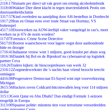
21
18:17
Huisarts per direct uit vak gezet om ernstig alcoholmisbruik
31
18:06
Wakker Dier dient klacht in tegen insectenfabriek Protix om
duurzaamheidsclaims
33
17:57
Kind overleden na aanrijding door AH-bestelbus in Dordrecht
19
17:29
Iran en Oman eens over route Straat van Hormuz, VS
buitenspel
45
17:10
Doorwerken na AOW-leeftijd vaker vastgelegd in cao's, moet
werken na je 67e de norm worden?
1
17:07
Forensics: Crime Scene Detective
56
17:01
Boeren waarschuwen voor lagere oogst door aanhoudende
hitte en droogte
17
16:41
Italiaanse vrouw wint 1 miljoen, gooit kraslot per abuis weg
18
16:36
Datalek bij Bol en de Bijenkorf na cyberaanval op logistiek
partner Ceva
1
16:26
Trailers kijken: de bioscoopreleases van week 32
23
16:12
Zorgmedewerkster die 's nachts haar vriend bezocht terecht
ontslagen
44
16:08
Progressieve Democraat El-Sayed wint nipt voorverkiezing
Michigan
36
15:56
Hackers roven Coldcard-bitcoinwallets leeg voor 114 miljoen
dollar
3
15:13
Geen Qatar en Abu Dhabi? Dan eindigt Formule 1-seizoen
mogelijk in Europa
31
13:00
Spaanse politie: minstens tien voor terrorisme veroordeelden
onder migranten Ceuta