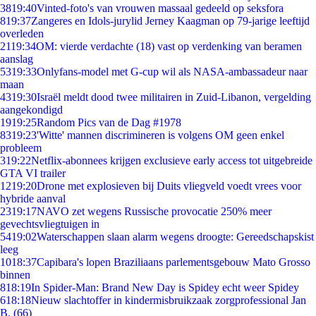
38
19:40
Vinted-foto's van vrouwen massaal gedeeld op seksfora
8
19:37
Zangeres en Idols-jurylid Jerney Kaagman op 79-jarige leeftijd
overleden
21
19:34
OM: vierde verdachte (18) vast op verdenking van beramen
aanslag
53
19:33
Onlyfans-model met G-cup wil als NASA-ambassadeur naar
maan
43
19:30
Israël meldt dood twee militairen in Zuid-Libanon, vergelding
aangekondigd
19
19:25
Random Pics van de Dag #1978
83
19:23
'Witte' mannen discrimineren is volgens OM geen enkel
probleem
3
19:22
Netflix-abonnees krijgen exclusieve early access tot uitgebreide
GTA VI trailer
12
19:20
Drone met explosieven bij Duits vliegveld voedt vrees voor
hybride aanval
23
19:17
NAVO zet wegens Russische provocatie 250% meer
gevechtsvliegtuigen in
54
19:02
Waterschappen slaan alarm wegens droogte: Gereedschapskist
leeg
10
18:37
Capibara's lopen Braziliaans parlementsgebouw Mato Grosso
binnen
8
18:19
In Spider-Man: Brand New Day is Spidey echt weer Spidey
6
18:18
Nieuw slachtoffer in kindermisbruikzaak zorgprofessional Jan
B. (66)