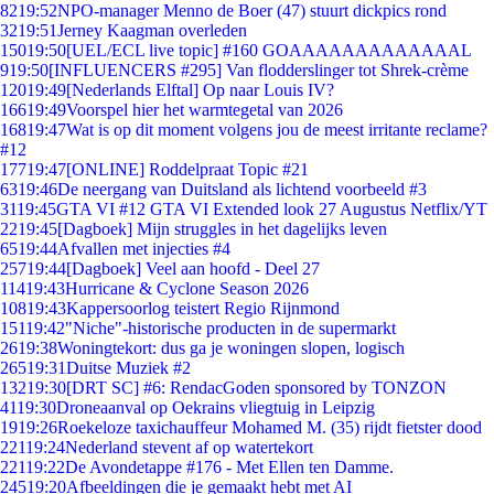
82
19:52
NPO-manager Menno de Boer (47) stuurt dickpics rond
32
19:51
Jerney Kaagman overleden
150
19:50
[UEL/ECL live topic] #160 GOAAAAAAAAAAAAAL
9
19:50
[INFLUENCERS #295] Van flodderslinger tot Shrek-crème
120
19:49
[Nederlands Elftal] Op naar Louis IV?
166
19:49
Voorspel hier het warmtegetal van 2026
168
19:47
Wat is op dit moment volgens jou de meest irritante reclame?
#12
177
19:47
[ONLINE] Roddelpraat Topic #21
63
19:46
De neergang van Duitsland als lichtend voorbeeld #3
31
19:45
GTA VI #12 GTA VI Extended look 27 Augustus Netflix/YT
22
19:45
[Dagboek] Mijn struggles in het dagelijks leven
65
19:44
Afvallen met injecties #4
257
19:44
[Dagboek] Veel aan hoofd - Deel 27
114
19:43
Hurricane & Cyclone Season 2026
108
19:43
Kappersoorlog teistert Regio Rijnmond
151
19:42
"Niche"-historische producten in de supermarkt
26
19:38
Woningtekort: dus ga je woningen slopen, logisch
265
19:31
Duitse Muziek #2
132
19:30
[DRT SC] #6: RendacGoden sponsored by TONZON
41
19:30
Droneaanval op Oekrains vliegtuig in Leipzig
19
19:26
Roekeloze taxichauffeur Mohamed M. (35) rijdt fietster dood
221
19:24
Nederland stevent af op watertekort
221
19:22
De Avondetappe #176 - Met Ellen ten Damme.
245
19:20
Afbeeldingen die je gemaakt hebt met AI