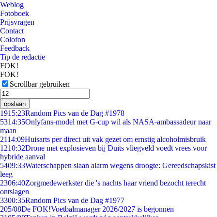
Weblog
Fotoboek
Prijsvragen
Contact
Colofon
Feedback
Tip de redactie
FOK!
FOK!
Scrollbar gebruiken
opslaan
19
15:23
Random Pics van de Dag #1978
53
14:35
Onlyfans-model met G-cup wil als NASA-ambassadeur naar
maan
21
14:09
Huisarts per direct uit vak gezet om ernstig alcoholmisbruik
12
10:32
Drone met explosieven bij Duits vliegveld voedt vrees voor
hybride aanval
54
09:33
Waterschappen slaan alarm wegens droogte: Gereedschapskist
leeg
23
06:40
Zorgmedewerkster die 's nachts haar vriend bezocht terecht
ontslagen
33
00:35
Random Pics van de Dag #1977
2
05/08
De FOK!Voetbalmanager 2026/2027 is begonnen