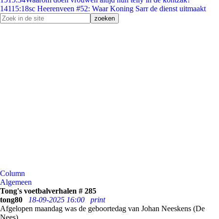
141
15:18
sc Heerenveen #52: Waar Koning Sarr de dienst uitmaakt
Column
Algemeen
Tong's voetbalverhalen # 285
tong80
18-09-2025 16:00
print
Afgelopen maandag was de geboortedag van Johan Neeskens (De
Nees).