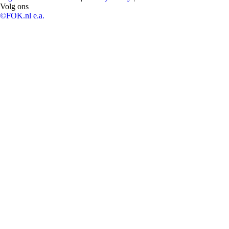
Volg ons
©FOK.nl e.a.