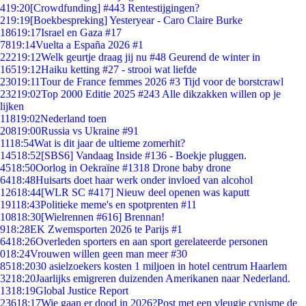
4
19:20
[Crowdfunding] #443 Rentestijgingen?
2
19:19
[Boekbespreking] Yesteryear - Caro Claire Burke
186
19:17
Israel en Gaza #17
78
19:14
Vuelta a España 2026 #1
222
19:12
Welk geurtje draag jij nu #48 Geurend de winter in
165
19:12
Haiku ketting #27 - strooi wat liefde
230
19:11
Tour de France femmes 2026 #3 Tijd voor de borstcrawl
232
19:02
Top 2000 Editie 2025 #243 Alle dikzakken willen op je
lijken
118
19:02
Nederland toen
208
19:00
Russia vs Ukraine #91
11
18:54
Wat is dit jaar de ultieme zomerhit?
145
18:52
[SBS6] Vandaag Inside #136 - Boekje pluggen.
45
18:50
Oorlog in Oekraïne #1318 Drone baby drone
64
18:48
Huisarts doet haar werk onder invloed van alcohol
126
18:44
[WLR SC #417] Nieuw deel openen was kaputt
191
18:43
Politieke meme's en spotprenten #11
108
18:30
[Wielrennen #616] Brennan!
9
18:28
EK Zwemsporten 2026 te Parijs #1
64
18:26
Overleden sporters en aan sport gerelateerde personen
0
18:24
Vrouwen willen geen man meer #30
85
18:20
30 asielzoekers kosten 1 miljoen in hotel centrum Haarlem
32
18:20
Jaarlijks emigreren duizenden Amerikanen naar Nederland.
13
18:19
Global Justice Report
236
18:17
Wie gaan er dood in 2026?Post met een vleugje cynisme de