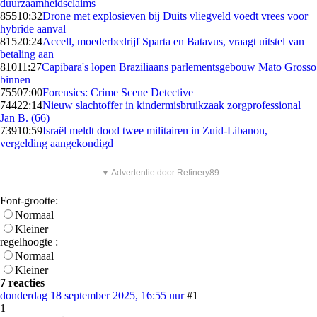
duurzaamheidsclaims
855
10:32
Drone met explosieven bij Duits vliegveld voedt vrees voor
hybride aanval
815
20:24
Accell, moederbedrijf Sparta en Batavus, vraagt uitstel van
betaling aan
810
11:27
Capibara's lopen Braziliaans parlementsgebouw Mato Grosso
binnen
755
07:00
Forensics: Crime Scene Detective
744
22:14
Nieuw slachtoffer in kindermisbruikzaak zorgprofessional
Jan B. (66)
739
10:59
Israël meldt dood twee militairen in Zuid-Libanon,
vergelding aangekondigd
▼ Advertentie door Refinery89
Font-grootte:
Normaal
Kleiner
regelhoogte :
Normaal
Kleiner
7 reacties
donderdag 18 september 2025, 16:55 uur
#1
1