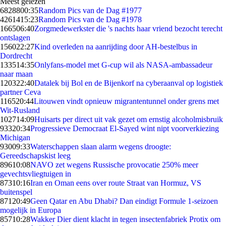
Meest gelezen
68288
00:35
Random Pics van de Dag #1977
42614
15:23
Random Pics van de Dag #1978
1665
06:40
Zorgmedewerkster die 's nachts haar vriend bezocht terecht
ontslagen
1560
22:27
Kind overleden na aanrijding door AH-bestelbus in
Dordrecht
1335
14:35
Onlyfans-model met G-cup wil als NASA-ambassadeur
naar maan
1203
22:40
Datalek bij Bol en de Bijenkorf na cyberaanval op logistiek
partner Ceva
1165
20:44
Litouwen vindt opnieuw migrantentunnel onder grens met
Wit-Rusland
1027
14:09
Huisarts per direct uit vak gezet om ernstig alcoholmisbruik
933
20:34
Progressieve Democraat El-Sayed wint nipt voorverkiezing
Michigan
930
09:33
Waterschappen slaan alarm wegens droogte:
Gereedschapskist leeg
896
10:08
NAVO zet wegens Russische provocatie 250% meer
gevechtsvliegtuigen in
873
10:16
Iran en Oman eens over route Straat van Hormuz, VS
buitenspel
871
20:49
Geen Qatar en Abu Dhabi? Dan eindigt Formule 1-seizoen
mogelijk in Europa
857
10:28
Wakker Dier dient klacht in tegen insectenfabriek Protix om