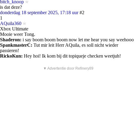
bitch_knoop
is dat deze?
donderdag 18 september 2025, 17:18 uur
#2
1
AQuila360
Xbox Ultimate
Mooie weer Tong.
Shaderon:
i say boom boom boom now let me hear you say weehooo
SpankmasterC:
Tut mir leit Herr AQuila, es soll nicht wieder
passieren!
RickoKun:
Hey hoi! Ik kom bij dit topiqueje checken weetjuh!
▼ Advertentie door Refinery89