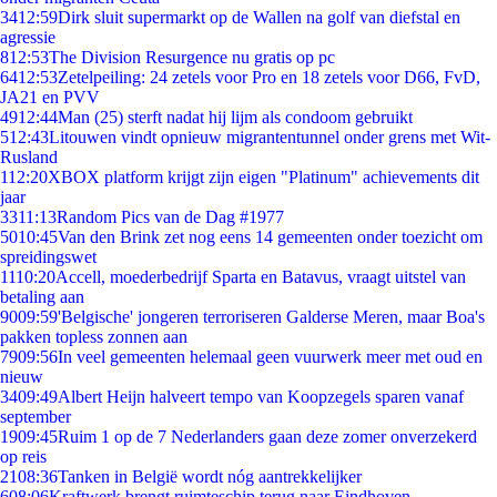
34
12:59
Dirk sluit supermarkt op de Wallen na golf van diefstal en
agressie
8
12:53
The Division Resurgence nu gratis op pc
64
12:53
Zetelpeiling: 24 zetels voor Pro en 18 zetels voor D66, FvD,
JA21 en PVV
49
12:44
Man (25) sterft nadat hij lijm als condoom gebruikt
5
12:43
Litouwen vindt opnieuw migrantentunnel onder grens met Wit-
Rusland
1
12:20
XBOX platform krijgt zijn eigen "Platinum" achievements dit
jaar
33
11:13
Random Pics van de Dag #1977
50
10:45
Van den Brink zet nog eens 14 gemeenten onder toezicht om
spreidingswet
11
10:20
Accell, moederbedrijf Sparta en Batavus, vraagt uitstel van
betaling aan
90
09:59
'Belgische' jongeren terroriseren Galderse Meren, maar Boa's
pakken topless zonnen aan
79
09:56
In veel gemeenten helemaal geen vuurwerk meer met oud en
nieuw
34
09:49
Albert Heijn halveert tempo van Koopzegels sparen vanaf
september
19
09:45
Ruim 1 op de 7 Nederlanders gaan deze zomer onverzekerd
op reis
21
08:36
Tanken in België wordt nóg aantrekkelijker
6
08:06
Kraftwerk brengt ruimteschip terug naar Eindhoven