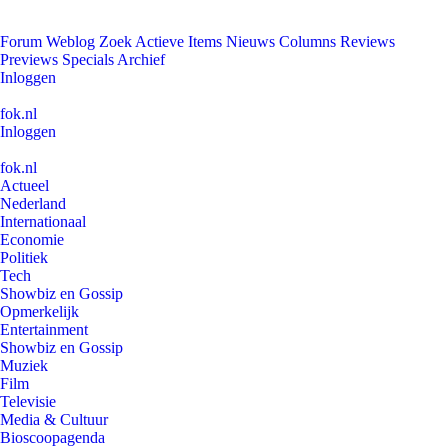
Forum
Weblog
Zoek
Actieve Items
Nieuws
Columns
Reviews
Previews
Specials
Archief
Inloggen
fok.nl
Inloggen
fok.nl
Actueel
Nederland
Internationaal
Economie
Politiek
Tech
Showbiz en Gossip
Opmerkelijk
Entertainment
Showbiz en Gossip
Muziek
Film
Televisie
Media & Cultuur
Bioscoopagenda