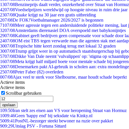
13
07/08
Benzineprijs daalt verder, onzekerheid over Straat van Hormuz 
42
07/08
Voedselprijzen wereldwijd op hoogste niveau in ruim drie jaar
23
07/08
Quake krijgt na 30 jaar een gratis uitbreiding
2
07/08
De FOK!Voetbalmanager 2026/2027 is begonnen
71
07/08
Meer agressie tegen een andersluidende politieke mening, laat j
32
07/08
Amsterdams dierenasiel DOA overspoeld met babykonijntjes
29
07/08
Kabinet geeft bedrijven geen compensatie voor schade door la
24
07/08
OM eist TBS tegen verwarde man die agenten stak met aardap
30
07/08
Tropische hitte keert zondag terug met lokaal 32 graden
30
07/08
Trump grijpt weer in op automatisch staatsburgerschap bij geb
57
07/08
Dikke Van Dale neemt 'vulvalippen' op: 'stigma op schaamlip
16
07/08
Meta krijgt half miljard boete voor mentale schade bij jongeren
20
07/08
Denemarken pakt AI-gebruik in scholen aan: extra mondeling
25
07/08
Peter Faber (82) overleden
0
07/08
Ajax veel te sterk voor Shelbourne, maar houdt schade beperkt
Actieve items
Actieve items
Scrollbar gebruiken
opslaan
1
09:50
Iran stelt zes eisen aan VS voor heropening Straat van Hormuz
10
09:46
Geen 'happy end' bij seksdate via Kinky.nl
50
09:41
PostNL-bezorger steekt bewoner na ruzie over pakket
9
09:29
Uitslag PSV - Fortuna Sittard