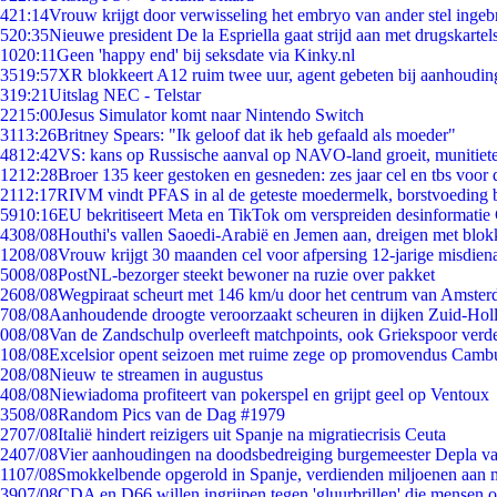
4
21:14
Vrouw krijgt door verwisseling het embryo van ander stel ingeb
5
20:35
Nieuwe president De la Espriella gaat strijd aan met drugskarte
10
20:11
Geen 'happy end' bij seksdate via Kinky.nl
35
19:57
XR blokkeert A12 ruim twee uur, agent gebeten bij aanhoudin
3
19:21
Uitslag NEC - Telstar
22
15:00
Jesus Simulator komt naar Nintendo Switch
31
13:26
Britney Spears: "Ik geloof dat ik heb gefaald als moeder"
48
12:42
VS: kans op Russische aanval op NAVO-land groeit, munitiet
12
12:28
Broer 135 keer gestoken en gesneden: zes jaar cel en tbs voo
21
12:17
RIVM vindt PFAS in al de geteste moedermelk, borstvoeding bl
59
10:16
EU bekritiseert Meta en TikTok om verspreiden desinformatie
43
08/08
Houthi's vallen Saoedi-Arabië en Jemen aan, dreigen met blok
12
08/08
Vrouw krijgt 30 maanden cel voor afpersing 12-jarige misdiena
50
08/08
PostNL-bezorger steekt bewoner na ruzie over pakket
26
08/08
Wegpiraat scheurt met 146 km/u door het centrum van Amste
7
08/08
Aanhoudende droogte veroorzaakt scheuren in dijken Zuid-Hol
0
08/08
Van de Zandschulp overleeft matchpoints, ook Griekspoor verde
1
08/08
Excelsior opent seizoen met ruime zege op promovendus Camb
2
08/08
Nieuw te streamen in augustus
4
08/08
Niewiadoma profiteert van pokerspel en grijpt geel op Ventoux
35
08/08
Random Pics van de Dag #1979
27
07/08
Italië hindert reizigers uit Spanje na migratiecrisis Ceuta
24
07/08
Vier aanhoudingen na doodsbedreiging burgemeester Depla v
11
07/08
Smokkelbende opgerold in Spanje, verdienden miljoenen aan 
39
07/08
CDA en D66 willen ingrijpen tegen 'gluurbrillen' die mensen 