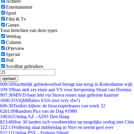
Actueel
Entertainment
Sport
Film & Tv
Games
Toon berichten van deze types
Weblog
Column
(P)review
Special
Poll
Scrollbar gebruiken
opslaan
0
09:50
Nachtelijk gebiedsverbod brengt rust terug in Rotterdamse wijk
1
09:39
Iran stelt zes eisen aan VS voor heropening Straat van Hormuz
9
07:36
MIVD-baas lekt via Strava routes naar geheime kazerne
16
06:35
VrijMiBabes #316 (not very sfw!)
6
06:30
Trailers kijken: de bioscoopreleases van week 32
62
01:09
Random Pics van de Dag #1980
1
00:01
Uitslag AZ - ADO Den Haag
8
23:46
Hoe 30 landen zich voorbereiden op mogelijke oorlog met Chi
3
22:13
Vollering slaat dubbelslag in Nice en neemt geel over
9
22:11
Uitslag PSV - Fortuna Sittard