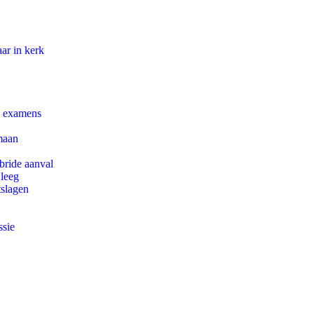
ar in kerk
e examens
maan
bride aanval
 leeg
tslagen
ssie