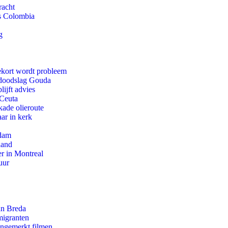
racht
ls Colombia
g
ekort wordt probleem
r doodslag Gouda
ijft advies
 Ceuta
kade olieroute
ar in kerk
rdam
land
r in Montreal
uur
an Breda
migranten
ongemerkt filmen