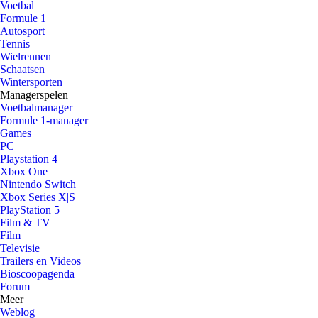
Voetbal
Formule 1
Autosport
Tennis
Wielrennen
Schaatsen
Wintersporten
Managerspelen
Voetbalmanager
Formule 1-manager
Games
PC
Playstation 4
Xbox One
Nintendo Switch
Xbox Series X|S
PlayStation 5
Film & TV
Film
Televisie
Trailers en Videos
Bioscoopagenda
Forum
Meer
Weblog