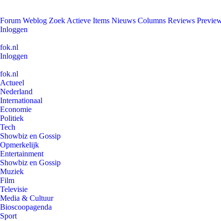
Forum
Weblog
Zoek
Actieve Items
Nieuws
Columns
Reviews
Previe
Inloggen
fok.nl
Inloggen
fok.nl
Actueel
Nederland
Internationaal
Economie
Politiek
Tech
Showbiz en Gossip
Opmerkelijk
Entertainment
Showbiz en Gossip
Muziek
Film
Televisie
Media & Cultuur
Bioscoopagenda
Sport