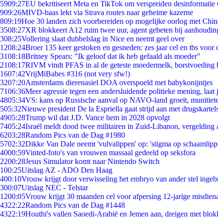
59
09:27
EU bekritiseert Meta en TikTok om verspreiden desinformatie
9
09:26
MIVD-baas lekt via Strava routes naar geheime kazerne
8
09:19
Hoe 30 landen zich voorbereiden op mogelijke oorlog met Chi
35
08:27
XR blokkeert A12 ruim twee uur, agent gebeten bij aanhoudin
3
08:25
Vollering slaat dubbelslag in Nice en neemt geel over
12
08:24
Broer 135 keer gestoken en gesneden: zes jaar cel en tbs voo
31
08:18
Britney Spears: "Ik geloof dat ik heb gefaald als moeder"
21
08:17
RIVM vindt PFAS in al de geteste moedermelk, borstvoeding bl
16
07:42
VrijMiBabes #316 (not very sfw!)
32
07:20
Amsterdams dierenasiel DOA overspoeld met babykonijntjes
71
06:36
Meer agressie tegen een andersluidende politieke mening, laat j
48
05:34
VS: kans op Russische aanval op NAVO-land groeit, munitiet
5
05:32
Nieuwe president De la Espriella gaat strijd aan met drugskarte
49
05:28
Trump wil dat J.D. Vance hem in 2028 opvolgt
74
05:24
Israël meldt dood twee militairen in Zuid-Libanon, vergeldin
62
03:28
Random Pics van de Dag #1980
57
02:32
Dikke Van Dale neemt 'vulvalippen' op: 'stigma op schaamlip
40
00:59
Vinted-foto's van vrouwen massaal gedeeld op seksfora
22
00:28
Jesus Simulator komt naar Nintendo Switch
1
00:25
Uitslag AZ - ADO Den Haag
4
00:10
Vrouw krijgt door verwisseling het embryo van ander stel ingeb
3
00:07
Uitslag NEC - Telstar
12
00:05
Vrouw krijgt 30 maanden cel voor afpersing 12-jarige misdiena
43
22:22
Random Pics van de Dag #1448
43
22:19
Houthi's vallen Saoedi-Arabië en Jemen aan, dreigen met blok