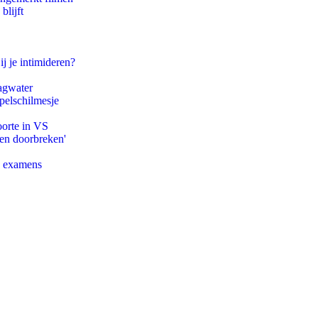
blijft
ij je intimideren?
agwater
pelschilmesje
oorte in VS
pen doorbreken'
e examens