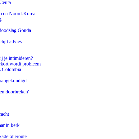
 Ceuta
na en Noord-Korea
g
r doodslag Gouda
ijft advies
ij je intimideren?
ekort wordt probleem
ls Colombia
g aangekondigd
pen doorbreken'
racht
ar in kerk
kade olieroute