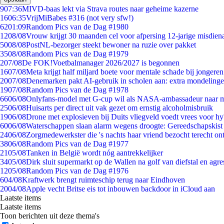
9
07:36
MIVD-baas lekt via Strava routes naar geheime kazerne
16
06:35
VrijMiBabes #316 (not very sfw!)
62
01:09
Random Pics van de Dag #1980
12
08/08
Vrouw krijgt 30 maanden cel voor afpersing 12-jarige misdiena
50
08/08
PostNL-bezorger steekt bewoner na ruzie over pakket
35
08/08
Random Pics van de Dag #1979
2
07/08
De FOK!Voetbalmanager 2026/2027 is begonnen
16
07/08
Meta krijgt half miljard boete voor mentale schade bij jongeren
20
07/08
Denemarken pakt AI-gebruik in scholen aan: extra mondeling
19
07/08
Random Pics van de Dag #1978
66
06/08
Onlyfans-model met G-cup wil als NASA-ambassadeur naar 
25
06/08
Huisarts per direct uit vak gezet om ernstig alcoholmisbruik
19
06/08
Drone met explosieven bij Duits vliegveld voedt vrees voor hy
60
06/08
Waterschappen slaan alarm wegens droogte: Gereedschapskist
24
06/08
Zorgmedewerkster die 's nachts haar vriend bezocht terecht on
38
06/08
Random Pics van de Dag #1977
21
05/08
Tanken in België wordt nóg aantrekkelijker
34
05/08
Dirk sluit supermarkt op de Wallen na golf van diefstal en agre
12
05/08
Random Pics van de Dag #1976
6
04/08
Kraftwerk brengt ruimteschip terug naar Eindhoven
20
04/08
Apple vecht Britse eis tot inbouwen backdoor in iCloud aan
Laatste items
Laatste items
Toon berichten uit deze thema's