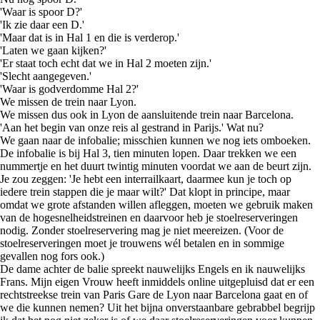
'Waar is spoor D?'
'Ik zie daar een D.'
'Maar dat is in Hal 1 en die is verderop.'
'Laten we gaan kijken?'
'Er staat toch echt dat we in Hal 2 moeten zijn.'
'Slecht aangegeven.'
'Waar is godverdomme Hal 2?'
We missen de trein naar Lyon.
We missen dus ook in Lyon de aansluitende trein naar Barcelona.
'Aan het begin van onze reis al gestrand in Parijs.' Wat nu?
We gaan naar de infobalie; misschien kunnen we nog iets omboeken.
De infobalie is bij Hal 3, tien minuten lopen. Daar trekken we een
nummertje en het duurt twintig minuten voordat we aan de beurt zijn.
Je zou zeggen: 'Je hebt een interrailkaart, daarmee kun je toch op
iedere trein stappen die je maar wilt?' Dat klopt in principe, maar
omdat we grote afstanden willen afleggen, moeten we gebruik maken
van de hogesnelheidstreinen en daarvoor heb je stoelreserveringen
nodig. Zonder stoelreservering mag je niet meereizen. (Voor de
stoelreserveringen moet je trouwens wél betalen en in sommige
gevallen nog fors ook.)
De dame achter de balie spreekt nauwelijks Engels en ik nauwelijks
Frans. Mijn eigen Vrouw heeft inmiddels online uitgepluisd dat er een
rechtstreekse trein van Paris Gare de Lyon naar Barcelona gaat en of
we die kunnen nemen? Uit het bijna onverstaanbare gebrabbel begrijp