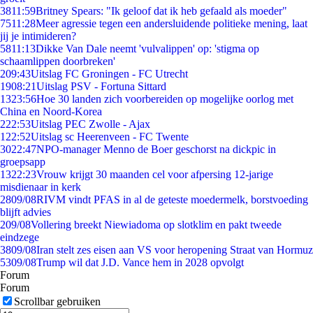
38
11:59
Britney Spears: "Ik geloof dat ik heb gefaald als moeder"
75
11:28
Meer agressie tegen een andersluidende politieke mening, laat
jij je intimideren?
58
11:13
Dikke Van Dale neemt 'vulvalippen' op: 'stigma op
schaamlippen doorbreken'
2
09:43
Uitslag FC Groningen - FC Utrecht
19
08:21
Uitslag PSV - Fortuna Sittard
13
23:56
Hoe 30 landen zich voorbereiden op mogelijke oorlog met
China en Noord-Korea
2
22:53
Uitslag PEC Zwolle - Ajax
1
22:52
Uitslag sc Heerenveen - FC Twente
30
22:47
NPO-manager Menno de Boer geschorst na dickpic in
groepsapp
13
22:23
Vrouw krijgt 30 maanden cel voor afpersing 12-jarige
misdienaar in kerk
28
09/08
RIVM vindt PFAS in al de geteste moedermelk, borstvoeding
blijft advies
2
09/08
Vollering breekt Niewiadoma op slotklim en pakt tweede
eindzege
38
09/08
Iran stelt zes eisen aan VS voor heropening Straat van Hormuz
53
09/08
Trump wil dat J.D. Vance hem in 2028 opvolgt
Forum
Forum
Scrollbar gebruiken