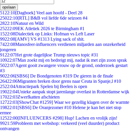
opslaan
51
22:10
[Dagboek] Veel aan hoofd - Deel 28
250
22:10
[RTL] B&B vol liefde 6de seizoen #4
28
22:10
Natuur en Wild
252
22:09
EK Atletiek 2026 te Birmingham #1
15
22:08
Dialectiek op Links: Hofman vs Left Laser
99
22:08
[AMV] VS #1313 Lying sack of shit.
74
22:08
Manosfeer-influencers verdienen miljarden aan onzekerheid
jongeren
91
22:07
Het grote dagelijkse Trump nieuws topic #31
109
22:07
Man zoekt mij en bedreigt mij, nadat ik met zijn zoon sprak
50
22:07
Agent gooit zwangere vrouw op de grond, onderzoek gestart
#3
90
22:06
[SBS6] De Bondgenoten #319 De gieren in de finale
264
22:06
Migranten breken door grens naar Ceuta in Spanje,l #10
25
22:04
Attractiepark Spelen bij Beelen is open
190
22:04
Unieke aanpak stopt jarenlange overlast in Rotterdamse wijk
170
22:03
Zwerfkatten afschieten
127
22:03
[ShowChat #1259] Waar we gezellig klagen over de warmte
198
22:01
[SBS6] De Oranjezomer #10 Helene je kan het niet stop
ermee
125
22:00
[INFLUENCERS #298] Hup! Lachen en vrolijk zijn!
99
21:59
Probleem met webshop: verkeerd (veel duurder) product
ontvangen