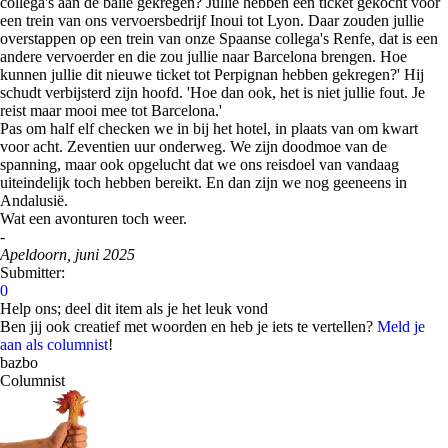
collega's aan de balie gekregen? Jullie hebben een ticket gekocht voor
een trein van ons vervoersbedrijf Inoui tot Lyon. Daar zouden jullie
overstappen op een trein van onze Spaanse collega's Renfe, dat is een
andere vervoerder en die zou jullie naar Barcelona brengen. Hoe
kunnen jullie dit nieuwe ticket tot Perpignan hebben gekregen?' Hij
schudt verbijsterd zijn hoofd. 'Hoe dan ook, het is niet jullie fout. Je
reist maar mooi mee tot Barcelona.'
Pas om half elf checken we in bij het hotel, in plaats van om kwart
voor acht. Zeventien uur onderweg. We zijn doodmoe van de
spanning, maar ook opgelucht dat we ons reisdoel van vandaag
uiteindelijk toch hebben bereikt. En dan zijn we nog geeneens in
Andalusië.
Wat een avonturen toch weer.
-
Apeldoorn, juni 2025
Submitter:
0
Help ons; deel dit item als je het leuk vond
Ben jij ook creatief met woorden en heb je iets te vertellen?
Meld je
aan als columnist
!
bazbo
Columnist