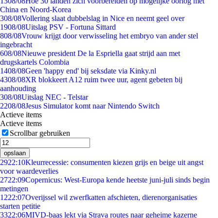
13
08/08
Hoe 30 landen zich voorbereiden op mogelijke oorlog met
China en Noord-Korea
3
08/08
Vollering slaat dubbelslag in Nice en neemt geel over
19
08/08
Uitslag PSV - Fortuna Sittard
8
08/08
Vrouw krijgt door verwisseling het embryo van ander stel
ingebracht
6
08/08
Nieuwe president De la Espriella gaat strijd aan met
drugskartels Colombia
14
08/08
Geen 'happy end' bij seksdate via Kinky.nl
43
08/08
XR blokkeert A12 ruim twee uur, agent gebeten bij
aanhouding
3
08/08
Uitslag NEC - Telstar
22
08/08
Jesus Simulator komt naar Nintendo Switch
Actieve items
Actieve items
Scrollbar gebruiken
opslaan
29
22:10
Kleurrecessie: consumenten kiezen grijs en beige uit angst
voor waardeverlies
27
22:09
Copernicus: West-Europa kende heetste juni-juli sinds begin
metingen
12
22:07
Overijssel wil zwerfkatten afschieten, dierenorganisaties
starten petitie
33
22:06
MIVD-baas lekt via Strava routes naar geheime kazerne