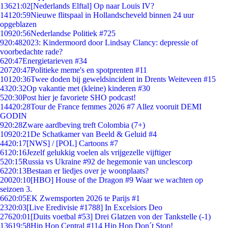
136
21:02
[Nederlands Elftal] Op naar Louis IV?
141
20:59
Nieuwe flitspaal in Hollandscheveld binnen 24 uur
opgeblazen
109
20:56
Nederlandse Politiek #725
9
20:48
2023: Kindermoord door Lindsay Clancy: depressie of
voorbedachte rade?
6
20:47
Energietarieven #34
207
20:47
Politieke meme's en spotprenten #11
101
20:36
Twee doden bij geweldsincident in Drents Weiteveen #15
43
20:32
Op vakantie met (kleine) kinderen #30
5
20:30
Post hier je favoriete SHO podcast!
144
20:28
Tour de France femmes 2026 #7 Allez vooruit DEMI
GODIN
9
20:28
Zware aardbeving treft Colombia (7+)
109
20:21
De Schatkamer van Beeld & Geluid #4
44
20:17
[NWS] / [POL] Cartoons #7
61
20:16
Jezelf gelukkig voelen als vrijgezelle vijftiger
5
20:15
Russia vs Ukraine #92 de hegemonie van unclescorp
62
20:13
Bestaan er liedjes over je woonplaats?
200
20:10
[HBO] House of the Dragon #9 Waar we wachten op
seizoen 3.
66
20:05
EK Zwemsporten 2026 te Parijs #1
23
20:03
[Live Eredivisie #1788] In Excelsiors Deo
276
20:01
[Duits voetbal #53] Drei Glatzen von der Tankstelle (-1)
136
19:58
Hip Hop Central #114 Hip Hop Don´t Stop!