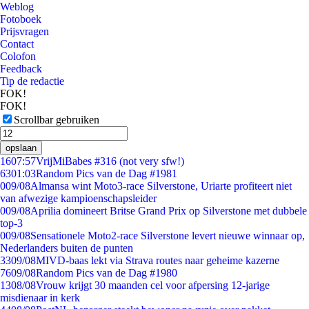
Weblog
Fotoboek
Prijsvragen
Contact
Colofon
Feedback
Tip de redactie
FOK!
FOK!
Scrollbar gebruiken
opslaan
16
07:57
VrijMiBabes #316 (not very sfw!)
63
01:03
Random Pics van de Dag #1981
0
09/08
Almansa wint Moto3-race Silverstone, Uriarte profiteert niet
van afwezige kampioenschapsleider
0
09/08
Aprilia domineert Britse Grand Prix op Silverstone met dubbele
top-3
0
09/08
Sensationele Moto2-race Silverstone levert nieuwe winnaar op,
Nederlanders buiten de punten
33
09/08
MIVD-baas lekt via Strava routes naar geheime kazerne
76
09/08
Random Pics van de Dag #1980
13
08/08
Vrouw krijgt 30 maanden cel voor afpersing 12-jarige
misdienaar in kerk