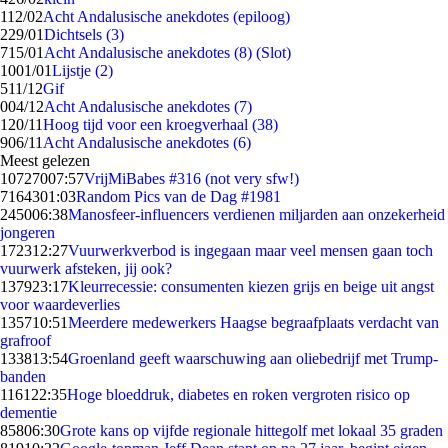
1
12/02
Acht Andalusische anekdotes (epiloog)
2
29/01
Dichtsels (3)
7
15/01
Acht Andalusische anekdotes (8) (Slot)
10
01/01
Lijstje (2)
5
11/12
Gif
0
04/12
Acht Andalusische anekdotes (7)
1
20/11
Hoog tijd voor een kroegverhaal (38)
9
06/11
Acht Andalusische anekdotes (6)
Meest gelezen
107270
07:57
VrijMiBabes #316 (not very sfw!)
71643
01:03
Random Pics van de Dag #1981
2450
06:38
Manosfeer-influencers verdienen miljarden aan onzekerheid
jongeren
1723
12:27
Vuurwerkverbod is ingegaan maar veel mensen gaan toch
vuurwerk afsteken, jij ook?
1379
23:17
Kleurrecessie: consumenten kiezen grijs en beige uit angst
voor waardeverlies
1357
10:51
Meerdere medewerkers Haagse begraafplaats verdacht van
grafroof
1338
13:54
Groenland geeft waarschuwing aan oliebedrijf met Trump-
banden
1161
22:35
Hoge bloeddruk, diabetes en roken vergroten risico op
dementie
858
06:30
Grote kans op vijfde regionale hittegolf met lokaal 35 graden