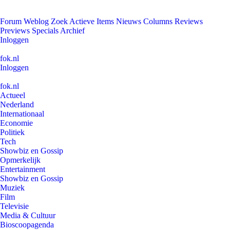
Forum
Weblog
Zoek
Actieve Items
Nieuws
Columns
Reviews
Previews
Specials
Archief
Inloggen
fok.nl
Inloggen
fok.nl
Actueel
Nederland
Internationaal
Economie
Politiek
Tech
Showbiz en Gossip
Opmerkelijk
Entertainment
Showbiz en Gossip
Muziek
Film
Televisie
Media & Cultuur
Bioscoopagenda