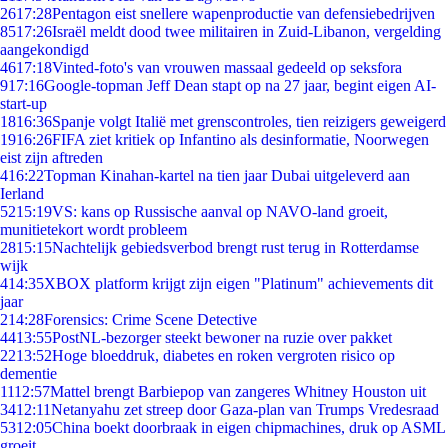
26
17:28
Pentagon eist snellere wapenproductie van defensiebedrijven
85
17:26
Israël meldt dood twee militairen in Zuid-Libanon, vergelding
aangekondigd
46
17:18
Vinted-foto's van vrouwen massaal gedeeld op seksfora
9
17:16
Google-topman Jeff Dean stapt op na 27 jaar, begint eigen AI-
start-up
18
16:36
Spanje volgt Italië met grenscontroles, tien reizigers geweigerd
19
16:26
FIFA ziet kritiek op Infantino als desinformatie, Noorwegen
eist zijn aftreden
4
16:22
Topman Kinahan-kartel na tien jaar Dubai uitgeleverd aan
Ierland
52
15:19
VS: kans op Russische aanval op NAVO-land groeit,
munitietekort wordt probleem
28
15:15
Nachtelijk gebiedsverbod brengt rust terug in Rotterdamse
wijk
4
14:35
XBOX platform krijgt zijn eigen "Platinum" achievements dit
jaar
2
14:28
Forensics: Crime Scene Detective
44
13:55
PostNL-bezorger steekt bewoner na ruzie over pakket
22
13:52
Hoge bloeddruk, diabetes en roken vergroten risico op
dementie
11
12:57
Mattel brengt Barbiepop van zangeres Whitney Houston uit
34
12:11
Netanyahu zet streep door Gaza-plan van Trumps Vredesraad
53
12:05
China boekt doorbraak in eigen chipmachines, druk op ASML
groeit