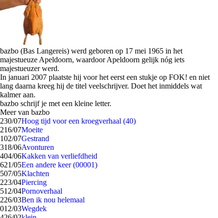
bazbo (Bas Langereis) werd geboren op 17 mei 1965 in het
majestueuze Apeldoorn, waardoor Apeldoorn gelijk nóg iets
majestueuzer werd.
In januari 2007 plaatste hij voor het eerst een stukje op FOK! en niet
lang daarna kreeg hij de titel veelschrijver. Doet het inmiddels wat
kalmer aan.
bazbo schrijf je met een kleine letter.
Meer van bazbo
2
30/07
Hoog tijd voor een kroegverhaal (40)
2
16/07
Moeite
1
02/07
Gestrand
3
18/06
Avonturen
4
04/06
Kakken van verliefdheid
6
21/05
Een andere keer (00001)
5
07/05
Klachten
2
23/04
Piercing
5
12/04
Pornoverhaal
2
26/03
Ben ik nou helemaal
0
12/03
Wegdek
4
26/02
klein