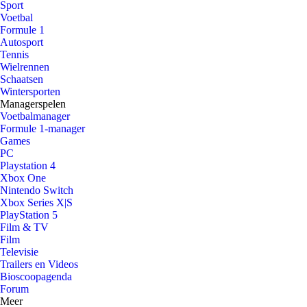
Sport
Voetbal
Formule 1
Autosport
Tennis
Wielrennen
Schaatsen
Wintersporten
Managerspelen
Voetbalmanager
Formule 1-manager
Games
PC
Playstation 4
Xbox One
Nintendo Switch
Xbox Series X|S
PlayStation 5
Film & TV
Film
Televisie
Trailers en Videos
Bioscoopagenda
Forum
Meer