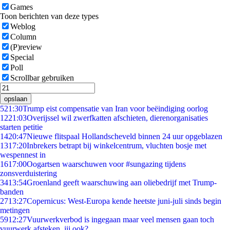
Games
Toon berichten van deze types
Weblog
Column
(P)review
Special
Poll
Scrollbar gebruiken
opslaan
5
21:30
Trump eist compensatie van Iran voor beëindiging oorlog
12
21:03
Overijssel wil zwerfkatten afschieten, dierenorganisaties
starten petitie
14
20:47
Nieuwe flitspaal Hollandscheveld binnen 24 uur opgeblazen
13
17:20
Inbrekers betrapt bij winkelcentrum, vluchten bosje met
wespennest in
16
17:00
Oogartsen waarschuwen voor #sungazing tijdens
zonsverduistering
34
13:54
Groenland geeft waarschuwing aan oliebedrijf met Trump-
banden
27
13:27
Copernicus: West-Europa kende heetste juni-juli sinds begin
metingen
59
12:27
Vuurwerkverbod is ingegaan maar veel mensen gaan toch
vuurwerk afsteken, jij ook?