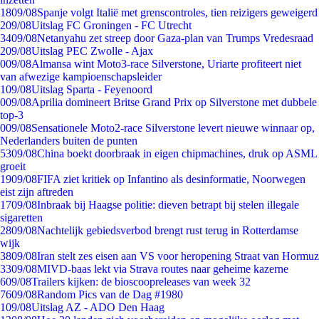
18
09/08
Spanje volgt Italië met grenscontroles, tien reizigers geweigerd
2
09/08
Uitslag FC Groningen - FC Utrecht
34
09/08
Netanyahu zet streep door Gaza-plan van Trumps Vredesraad
2
09/08
Uitslag PEC Zwolle - Ajax
0
09/08
Almansa wint Moto3-race Silverstone, Uriarte profiteert niet
van afwezige kampioenschapsleider
1
09/08
Uitslag Sparta - Feyenoord
0
09/08
Aprilia domineert Britse Grand Prix op Silverstone met dubbele
top-3
0
09/08
Sensationele Moto2-race Silverstone levert nieuwe winnaar op,
Nederlanders buiten de punten
53
09/08
China boekt doorbraak in eigen chipmachines, druk op ASML
groeit
19
09/08
FIFA ziet kritiek op Infantino als desinformatie, Noorwegen
eist zijn aftreden
17
09/08
Inbraak bij Haagse politie: dieven betrapt bij stelen illegale
sigaretten
28
09/08
Nachtelijk gebiedsverbod brengt rust terug in Rotterdamse
wijk
38
09/08
Iran stelt zes eisen aan VS voor heropening Straat van Hormuz
33
09/08
MIVD-baas lekt via Strava routes naar geheime kazerne
6
09/08
Trailers kijken: de bioscoopreleases van week 32
76
09/08
Random Pics van de Dag #1980
1
09/08
Uitslag AZ - ADO Den Haag