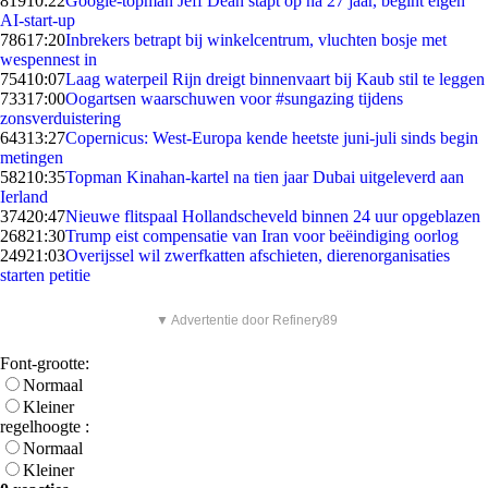
819
10:22
Google-topman Jeff Dean stapt op na 27 jaar, begint eigen
AI-start-up
786
17:20
Inbrekers betrapt bij winkelcentrum, vluchten bosje met
wespennest in
754
10:07
Laag waterpeil Rijn dreigt binnenvaart bij Kaub stil te leggen
733
17:00
Oogartsen waarschuwen voor #sungazing tijdens
zonsverduistering
643
13:27
Copernicus: West-Europa kende heetste juni-juli sinds begin
metingen
582
10:35
Topman Kinahan-kartel na tien jaar Dubai uitgeleverd aan
Ierland
374
20:47
Nieuwe flitspaal Hollandscheveld binnen 24 uur opgeblazen
268
21:30
Trump eist compensatie van Iran voor beëindiging oorlog
249
21:03
Overijssel wil zwerfkatten afschieten, dierenorganisaties
starten petitie
▼ Advertentie door Refinery89
Font-grootte:
Normaal
Kleiner
regelhoogte :
Normaal
Kleiner