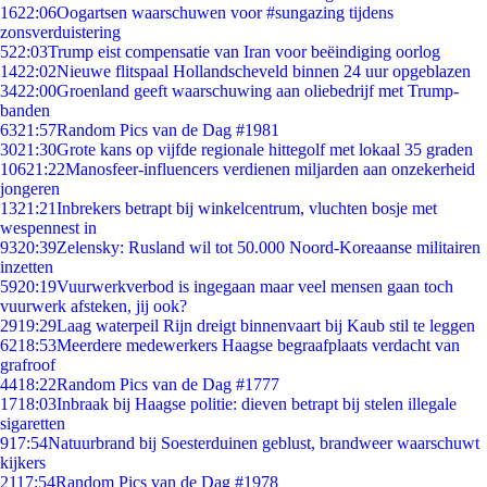
16
22:06
Oogartsen waarschuwen voor #sungazing tijdens
zonsverduistering
5
22:03
Trump eist compensatie van Iran voor beëindiging oorlog
14
22:02
Nieuwe flitspaal Hollandscheveld binnen 24 uur opgeblazen
34
22:00
Groenland geeft waarschuwing aan oliebedrijf met Trump-
banden
63
21:57
Random Pics van de Dag #1981
30
21:30
Grote kans op vijfde regionale hittegolf met lokaal 35 graden
106
21:22
Manosfeer-influencers verdienen miljarden aan onzekerheid
jongeren
13
21:21
Inbrekers betrapt bij winkelcentrum, vluchten bosje met
wespennest in
93
20:39
Zelensky: Rusland wil tot 50.000 Noord-Koreaanse militairen
inzetten
59
20:19
Vuurwerkverbod is ingegaan maar veel mensen gaan toch
vuurwerk afsteken, jij ook?
29
19:29
Laag waterpeil Rijn dreigt binnenvaart bij Kaub stil te leggen
62
18:53
Meerdere medewerkers Haagse begraafplaats verdacht van
grafroof
44
18:22
Random Pics van de Dag #1777
17
18:03
Inbraak bij Haagse politie: dieven betrapt bij stelen illegale
sigaretten
9
17:54
Natuurbrand bij Soesterduinen geblust, brandweer waarschuwt
kijkers
21
17:54
Random Pics van de Dag #1978