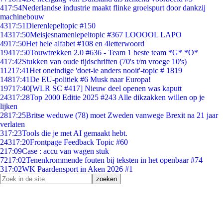
4
17:54
Nederlandse industrie maakt flinke groeispurt door dankzij
machinebouw
43
17:51
Dierenlepeltopic #150
143
17:50
Meisjesnamenlepeltopic #367 LOOOOL LAPO
49
17:50
Het hele alfabet #108 en 4letterwoord
194
17:50
Touwtrekken 2.0 #636 - Team 1 beste team *G* *O*
4
17:42
Stukken van oude tijdschriften (70's t/m vroege 10's)
112
17:41
Het oneindige 'doet-ie anders nooit'-topic # 1819
148
17:41
De EU-politiek #6 Musk naar Europa!
197
17:40
[WLR SC #417] Nieuw deel openen was kaputt
243
17:28
Top 2000 Editie 2025 #243 Alle dikzakken willen op je
lijken
28
17:25
Britse weduwe (78) moet Zweden vanwege Brexit na 21 jaar
verlaten
3
17:23
Tools die je met AI gemaakt hebt.
243
17:20
Frontpage Feedback Topic #60
2
17:09
Case : accu van wagen stuk
72
17:02
Tenenkrommende fouten bij teksten in het openbaar #74
3
17:02
WK Paardensport in Aken 2026 #1