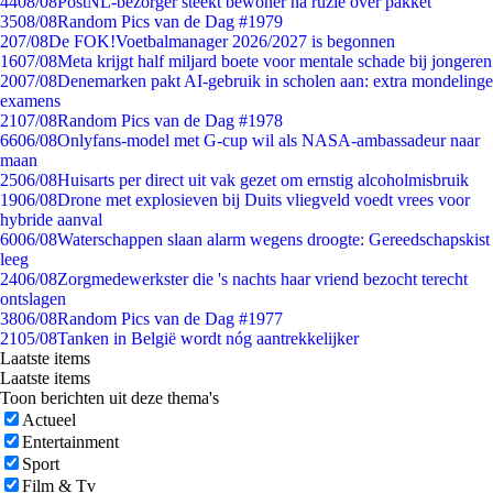
44
08/08
PostNL-bezorger steekt bewoner na ruzie over pakket
35
08/08
Random Pics van de Dag #1979
2
07/08
De FOK!Voetbalmanager 2026/2027 is begonnen
16
07/08
Meta krijgt half miljard boete voor mentale schade bij jongeren
20
07/08
Denemarken pakt AI-gebruik in scholen aan: extra mondelinge
examens
21
07/08
Random Pics van de Dag #1978
66
06/08
Onlyfans-model met G-cup wil als NASA-ambassadeur naar
maan
25
06/08
Huisarts per direct uit vak gezet om ernstig alcoholmisbruik
19
06/08
Drone met explosieven bij Duits vliegveld voedt vrees voor
hybride aanval
60
06/08
Waterschappen slaan alarm wegens droogte: Gereedschapskist
leeg
24
06/08
Zorgmedewerkster die 's nachts haar vriend bezocht terecht
ontslagen
38
06/08
Random Pics van de Dag #1977
21
05/08
Tanken in België wordt nóg aantrekkelijker
Laatste items
Laatste items
Toon berichten uit deze thema's
Actueel
Entertainment
Sport
Film & Tv