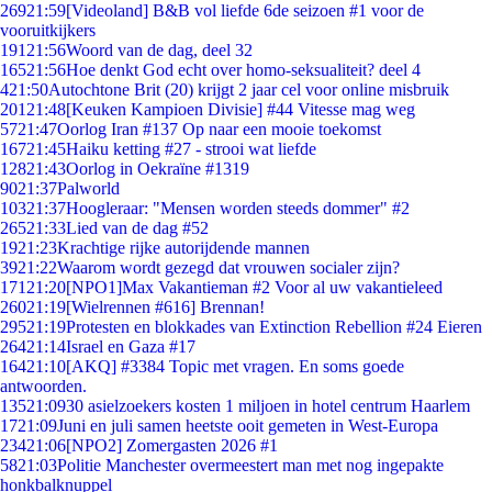
269
21:59
[Videoland] B&B vol liefde 6de seizoen #1 voor de
vooruitkijkers
191
21:56
Woord van de dag, deel 32
165
21:56
Hoe denkt God echt over homo-seksualiteit? deel 4
4
21:50
Autochtone Brit (20) krijgt 2 jaar cel voor online misbruik
201
21:48
[Keuken Kampioen Divisie] #44 Vitesse mag weg
57
21:47
Oorlog Iran #137 Op naar een mooie toekomst
167
21:45
Haiku ketting #27 - strooi wat liefde
128
21:43
Oorlog in Oekraïne #1319
90
21:37
Palworld
103
21:37
Hoogleraar: "Mensen worden steeds dommer" #2
265
21:33
Lied van de dag #52
19
21:23
Krachtige rijke autorijdende mannen
39
21:22
Waarom wordt gezegd dat vrouwen socialer zijn?
171
21:20
[NPO1]Max Vakantieman #2 Voor al uw vakantieleed
260
21:19
[Wielrennen #616] Brennan!
295
21:19
Protesten en blokkades van Extinction Rebellion #24 Eieren
264
21:14
Israel en Gaza #17
164
21:10
[AKQ] #3384 Topic met vragen. En soms goede
antwoorden.
135
21:09
30 asielzoekers kosten 1 miljoen in hotel centrum Haarlem
17
21:09
Juni en juli samen heetste ooit gemeten in West-Europa
234
21:06
[NPO2] Zomergasten 2026 #1
58
21:03
Politie Manchester overmeestert man met nog ingepakte
honkbalknuppel