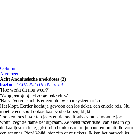
Column
Algemeen
Acht Andalusische anekdotes (2)
bazbo
17-07-2025 01:00
print
'Hoe werkt dit nou weer?'
'Vorig jaar ging het zo gemakkelijk.'
'Barst. Volgens mij is er een nieuw kaartsysteem of zo.'
Het klopt. Eerder kocht je gewoon een los ticket, een enkele reis. Nu
moet je een soort oplaadbaar vodje kopen, blijkt.
'Joe ken joes it vor ten jeers en rielood it wis as mutsj monnie joe
wont,' zegt de dame behulpzaam. Ze toetst razendsnel van alles in op
de kaartjesmachine, grist mijn bankpas uit mijn hand en houdt die voor
een scanner. Piep! Voilá, hier zijn onze tickets. Ik kan het nauwelijks