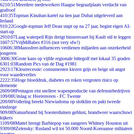
62
10:51
Meerdere medewerkers Haagse begraafplaats verdacht van
grafroof
4
10:35
Topman Kinahan-kartel na tien jaar Dubai uitgeleverd aan
Ierland
9
10:22
Google-topman Jeff Dean stapt op na 27 jaar, begint eigen AI-
start-up
29
10:07
Laag waterpeil Rijn dreigt binnenvaart bij Kaub stil te leggen
16
07:57
VrijMiBabes #316 (not very sfw!)
106
06:38
Manosfeer-influencers verdienen miljarden aan onzekerheid
jongeren
30
06:30
Grote kans op vijfde regionale hittegolf met lokaal 35 graden
63
01:03
Random Pics van de Dag #1981
29
23:17
Kleurrecessie: consumenten kiezen grijs en beige uit angst
voor waardeverlies
22
22:35
Hoge bloeddruk, diabetes en roken vergroten risico op
dementie
26
09/08
Pentagon eist snellere wapenproductie van defensiebedrijven
1
09/08
Uitslag sc Heerenveen - FC Twente
2
09/08
Vollering breekt Niewiadoma op slotklim en pakt tweede
eindzege
9
09/08
Natuurbrand bij Soesterduinen geblust, brandweer waarschuwt
kijkers
11
09/08
Mattel brengt Barbiepop van zangeres Whitney Houston uit
93
09/08
Zelensky: Rusland wil tot 50.000 Noord-Koreaanse militairen
inzetten