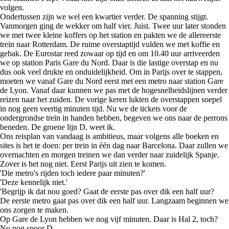
volgen.
Ondertussen zijn we wel een kwartier verder. De spanning stijgt.
Vanmorgen ging de wekker om half vier. Juist. Twee uur later stonden
we met twee kleine koffers op het station en pakten we de allereerste
trein naar Rotterdam. De ruime overstaptijd vulden we met koffie en
gebak. De Eurostar reed zowaar op tijd en om 10.40 uur arriveerden
we op station Paris Gare du Nord. Daar is die lastige overstap en nu
dus ook veel drukte en onduidelijkheid. Om in Parijs over te stappen,
moeten we vanaf Gare du Nord eerst met een metro naar station Gare
de Lyon. Vanaf daar kunnen we pas met de hogesnelheidslijnen verder
reizen naar het zuiden. De vorige keren lukten de overstappen soepel
in nog geen veertig minuten tijd. Nu we de tickets voor de
ondergrondse trein in handen hebben, begeven we ons naar de perrons
beneden. De groene lijn D, weet ik.
Ons reisplan van vandaag is ambitieus, maar volgens alle boeken en
sites is het te doen: per trein in één dag naar Barcelona. Daar zullen we
overnachten en morgen treinen we dan verder naar zuidelijk Spanje.
Zover is het nog niet. Eerst Parijs uit zien te komen.
'Die metro's rijden toch iedere paar minuten?'
'Deze kennelijk niet.'
'Begrijp ik dat nou goed? Gaat de eerste pas over dik een half uur?
De eerste metro gaat pas over dik een half uur. Langzaam beginnen we
ons zorgen te maken.
Op Gare de Lyon hebben we nog vijf minuten. Daar is Hal 2, toch?
Nu nog spoor D.