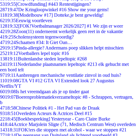
53
19:55
[Crowdfunding] #443 Rentestijgingen?
287
19:47
De Kringloopwinkel #16 Show me your gems!
118
19:38
[Modelbouw #17] Dotteke,je bent geweldig!
62
19:35
Eeuwig voortleven
128
19:32
[FOK!Voetbalmanager 2026/2027] #1 We zijn er weer
42
19:28
Zoon(11) onderneemt werkelijk geen reet in de vakantie
4
19:25
Scholensysteem tegenwoordig?
47
19:24
Schaatsen #34: It Giet Oan…
29
19:15
Pinda-allergie? Andermans poep slikken helpt misschien
252
19:12
Voetballers lepel topic #16
138
19:11
Buitenlandse steden lepeltopic #268
241
19:11
Nederlandse plaatsnamen lepeltopic #213 elk gehucht met
een bord telt
97
19:11
Aanbrengen mechanische ventilatie zinvol in oud huis?
110
19:08
GTA VI #12 GTA VI Extended look 27 Augustus
Netflix/YT
60
19:08
Is het vreemdgaan als je op tinder gaat
90
19:07
Boerenproblematiekverzameltopic #8 - Schrappen, vertragen,
b
47
18:58
Chinese Politiek #1 - Het Pad van de Draak
93
18:51
Overleden Acteurs & Actrices Deel #15
22
18:45
[Boekbespreking] Yesteryear - Caro Claire Burke
4
18:44
Actrice Marjolein Sligte (71, Medisch Centrum West) overleden
143
18:31
FOK!ers die stoppen met alcohol - waar we stoppen #21
77
18:14
De neergang van Duitsland als lichtend voorbeeld #3