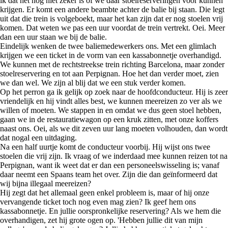
ik dat het nog niet zeker is of we daar stoelreserveringen voor kunnen
krijgen. Er komt een andere beambte achter de balie bij staan. Die legt
uit dat die trein is volgeboekt, maar het kan zijn dat er nog stoelen vrij
komen. Dat weten we pas een uur voordat de trein vertrekt. Oei. Meer
dan een uur staan we bij de balie.
Eindelijk wenken de twee baliemedewerkers ons. Met een glimlach
krijgen we een ticket in de vorm van een kassabonnetje overhandigd.
We kunnen met de rechtstreekse trein richting Barcelona, maar zonder
stoelreservering en tot aan Perpignan. Hoe het dan verder moet, zien
we dan wel. We zijn al blij dat we een stuk verder komen.
Op het perron ga ik gelijk op zoek naar de hoofdconducteur. Hij is zeer
vriendelijk en hij vindt alles best, we kunnen meereizen zo ver als we
willen of moeten. We stappen in en omdat we dus geen stoel hebben,
gaan we in de restauratiewagon op een kruk zitten, met onze koffers
naast ons. Oei, als we dit zeven uur lang moeten volhouden, dan wordt
dat nogal een uitdaging.
Na een half uurtje komt de conducteur voorbij. Hij wijst ons twee
stoelen die vrij zijn. Ik vraag of we inderdaad mee kunnen reizen tot na
Perpignan, want ik weet dat er dan een personeelswisseling is; vanaf
daar neemt een Spaans team het over. Zijn die dan geïnformeerd dat
wij bijna illegaal meereizen?
Hij zegt dat het allemaal geen enkel probleem is, maar of hij onze
vervangende ticket toch nog even mag zien? Ik geef hem ons
kassabonnetje. En jullie oorspronkelijke reservering? Als we hem die
overhandigen, zet hij grote ogen op. 'Hebben jullie dit van mijn