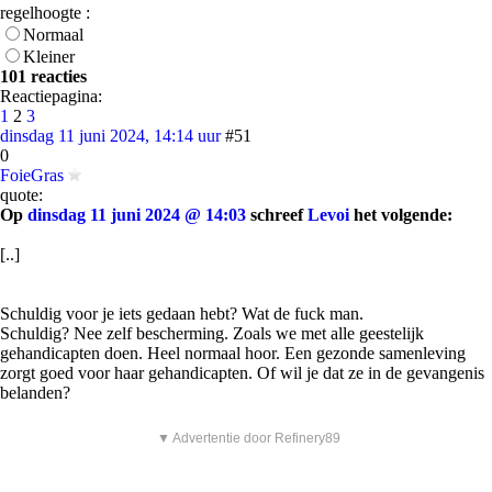
regelhoogte :
Normaal
Kleiner
101 reacties
Reactiepagina:
1
2
3
dinsdag 11 juni 2024, 14:14 uur
#51
0
FoieGras
quote:
Op
dinsdag 11 juni 2024 @ 14:03
schreef
Levoi
het volgende:
[..]
Schuldig voor je iets gedaan hebt? Wat de fuck man.
Schuldig? Nee zelf bescherming. Zoals we met alle geestelijk
gehandicapten doen. Heel normaal hoor. Een gezonde samenleving
zorgt goed voor haar gehandicapten. Of wil je dat ze in de gevangenis
belanden?
▼ Advertentie door Refinery89