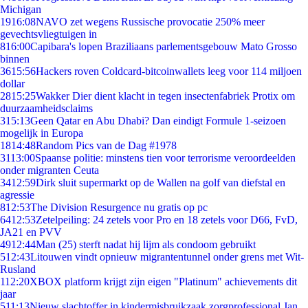
Michigan
19
16:08
NAVO zet wegens Russische provocatie 250% meer
gevechtsvliegtuigen in
8
16:00
Capibara's lopen Braziliaans parlementsgebouw Mato Grosso
binnen
36
15:56
Hackers roven Coldcard-bitcoinwallets leeg voor 114 miljoen
dollar
28
15:25
Wakker Dier dient klacht in tegen insectenfabriek Protix om
duurzaamheidsclaims
3
15:13
Geen Qatar en Abu Dhabi? Dan eindigt Formule 1-seizoen
mogelijk in Europa
18
14:48
Random Pics van de Dag #1978
31
13:00
Spaanse politie: minstens tien voor terrorisme veroordeelden
onder migranten Ceuta
34
12:59
Dirk sluit supermarkt op de Wallen na golf van diefstal en
agressie
8
12:53
The Division Resurgence nu gratis op pc
64
12:53
Zetelpeiling: 24 zetels voor Pro en 18 zetels voor D66, FvD,
JA21 en PVV
49
12:44
Man (25) sterft nadat hij lijm als condoom gebruikt
5
12:43
Litouwen vindt opnieuw migrantentunnel onder grens met Wit-
Rusland
1
12:20
XBOX platform krijgt zijn eigen "Platinum" achievements dit
jaar
5
11:13
Nieuw slachtoffer in kindermisbruikzaak zorgprofessional Jan