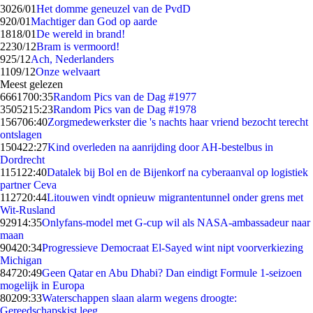
30
26/01
Het domme geneuzel van de PvdD
9
20/01
Machtiger dan God op aarde
18
18/01
De wereld in brand!
22
30/12
Bram is vermoord!
9
25/12
Ach, Nederlanders
11
09/12
Onze welvaart
Meest gelezen
66617
00:35
Random Pics van de Dag #1977
35052
15:23
Random Pics van de Dag #1978
1567
06:40
Zorgmedewerkster die 's nachts haar vriend bezocht terecht
ontslagen
1504
22:27
Kind overleden na aanrijding door AH-bestelbus in
Dordrecht
1151
22:40
Datalek bij Bol en de Bijenkorf na cyberaanval op logistiek
partner Ceva
1127
20:44
Litouwen vindt opnieuw migrantentunnel onder grens met
Wit-Rusland
929
14:35
Onlyfans-model met G-cup wil als NASA-ambassadeur naar
maan
904
20:34
Progressieve Democraat El-Sayed wint nipt voorverkiezing
Michigan
847
20:49
Geen Qatar en Abu Dhabi? Dan eindigt Formule 1-seizoen
mogelijk in Europa
802
09:33
Waterschappen slaan alarm wegens droogte:
Gereedschapskist leeg