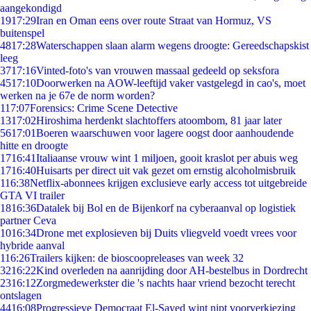
aangekondigd
19
17:29
Iran en Oman eens over route Straat van Hormuz, VS
buitenspel
48
17:28
Waterschappen slaan alarm wegens droogte: Gereedschapskist
leeg
37
17:16
Vinted-foto's van vrouwen massaal gedeeld op seksfora
45
17:10
Doorwerken na AOW-leeftijd vaker vastgelegd in cao's, moet
werken na je 67e de norm worden?
1
17:07
Forensics: Crime Scene Detective
13
17:02
Hiroshima herdenkt slachtoffers atoombom, 81 jaar later
56
17:01
Boeren waarschuwen voor lagere oogst door aanhoudende
hitte en droogte
17
16:41
Italiaanse vrouw wint 1 miljoen, gooit kraslot per abuis weg
17
16:40
Huisarts per direct uit vak gezet om ernstig alcoholmisbruik
1
16:38
Netflix-abonnees krijgen exclusieve early access tot uitgebreide
GTA VI trailer
18
16:36
Datalek bij Bol en de Bijenkorf na cyberaanval op logistiek
partner Ceva
10
16:34
Drone met explosieven bij Duits vliegveld voedt vrees voor
hybride aanval
1
16:26
Trailers kijken: de bioscoopreleases van week 32
32
16:22
Kind overleden na aanrijding door AH-bestelbus in Dordrecht
23
16:12
Zorgmedewerkster die 's nachts haar vriend bezocht terecht
ontslagen
44
16:08
Progressieve Democraat El-Sayed wint nipt voorverkiezing