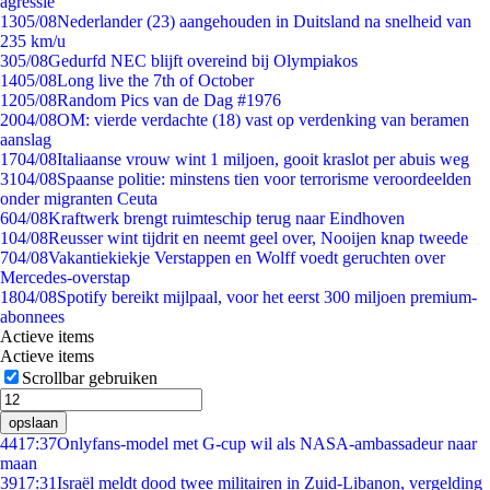
agressie
13
05/08
Nederlander (23) aangehouden in Duitsland na snelheid van
235 km/u
3
05/08
Gedurfd NEC blijft overeind bij Olympiakos
14
05/08
Long live the 7th of October
12
05/08
Random Pics van de Dag #1976
20
04/08
OM: vierde verdachte (18) vast op verdenking van beramen
aanslag
17
04/08
Italiaanse vrouw wint 1 miljoen, gooit kraslot per abuis weg
31
04/08
Spaanse politie: minstens tien voor terrorisme veroordeelden
onder migranten Ceuta
6
04/08
Kraftwerk brengt ruimteschip terug naar Eindhoven
1
04/08
Reusser wint tijdrit en neemt geel over, Nooijen knap tweede
7
04/08
Vakantiekiekje Verstappen en Wolff voedt geruchten over
Mercedes-overstap
18
04/08
Spotify bereikt mijlpaal, voor het eerst 300 miljoen premium-
abonnees
Actieve items
Actieve items
Scrollbar gebruiken
opslaan
44
17:37
Onlyfans-model met G-cup wil als NASA-ambassadeur naar
maan
39
17:31
Israël meldt dood twee militairen in Zuid-Libanon, vergelding