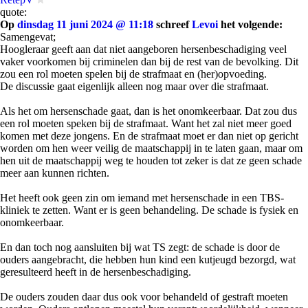
quote:
Op
dinsdag 11 juni 2024 @ 11:18
schreef
Levoi
het volgende:
Samengevat;
Hoogleraar geeft aan dat niet aangeboren hersenbeschadiging veel
vaker voorkomen bij criminelen dan bij de rest van de bevolking. Dit
zou een rol moeten spelen bij de strafmaat en (her)opvoeding.
De discussie gaat eigenlijk alleen nog maar over die strafmaat.
Als het om hersenschade gaat, dan is het onomkeerbaar. Dat zou dus
een rol moeten speken bij de strafmaat. Want het zal niet meer goed
komen met deze jongens. En de strafmaat moet er dan niet op gericht
worden om hen weer veilig de maatschappij in te laten gaan, maar om
hen uit de maatschappij weg te houden tot zeker is dat ze geen schade
meer aan kunnen richten.
Het heeft ook geen zin om iemand met hersenschade in een TBS-
kliniek te zetten. Want er is geen behandeling. De schade is fysiek en
onomkeerbaar.
En dan toch nog aansluiten bij wat TS zegt: de schade is door de
ouders aangebracht, die hebben hun kind een kutjeugd bezorgd, wat
geresulteerd heeft in de hersenbeschadiging.
De ouders zouden daar dus ook voor behandeld of gestraft moeten