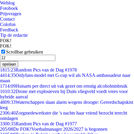
Weblog
Fotoboek
Prijsvragen
Contact
Colofon
Feedback
Tip de redactie
FOK!
FOK!
Scrollbar gebruiken
opslaan
18
15:23
Random Pics van de Dag #1978
44
14:35
Onlyfans-model met G-cup wil als NASA-ambassadeur naar
maan
17
14:09
Huisarts per direct uit vak gezet om ernstig alcoholmisbruik
10
10:32
Drone met explosieven bij Duits vliegveld voedt vrees voor
hybride aanval
48
09:33
Waterschappen slaan alarm wegens droogte: Gereedschapskist
leeg
23
06:40
Zorgmedewerkster die 's nachts haar vriend bezocht terecht
ontslagen
33
00:35
Random Pics van de Dag #1977
2
05/08
De FOK!Voetbalmanager 2026/2027 is begonnen