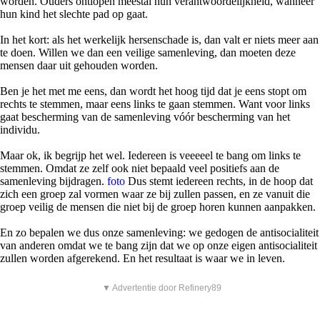
worden. Ouders ontlopen meestal hun verantwoordelijkheid, wanneer
hun kind het slechte pad op gaat.
In het kort: als het werkelijk hersenschade is, dan valt er niets meer aan
te doen. Willen we dan een veilige samenleving, dan moeten deze
mensen daar uit gehouden worden.
Ben je het met me eens, dan wordt het hoog tijd dat je eens stopt om
rechts te stemmen, maar eens links te gaan stemmen. Want voor links
gaat bescherming van de samenleving vóór bescherming van het
individu.
Maar ok, ik begrijp het wel. Iedereen is veeeeel te bang om links te
stemmen. Omdat ze zelf ook niet bepaald veel positiefs aan de
samenleving bijdragen.
foto
Dus stemt iedereen rechts, in de hoop dat
zich een groep zal vormen waar ze bij zullen passen, en ze vanuit die
groep veilig de mensen die niet bij de groep horen kunnen aanpakken.
En zo bepalen we dus onze samenleving: we gedogen de antisocialiteit
van anderen omdat we te bang zijn dat we op onze eigen antisocialiteit
zullen worden afgerekend. En het resultaat is waar we in leven.
▼ Advertentie door Refinery89