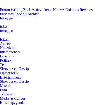
Forum
Weblog
Zoek
Actieve Items
Nieuws
Columns
Reviews
Previews
Specials
Archief
Inloggen
fok.nl
Inloggen
fok.nl
Actueel
Nederland
Internationaal
Economie
Politiek
Tech
Showbiz en Gossip
Opmerkelijk
Entertainment
Showbiz en Gossip
Muziek
Film
Televisie
Media & Cultuur
Bioscoopagenda