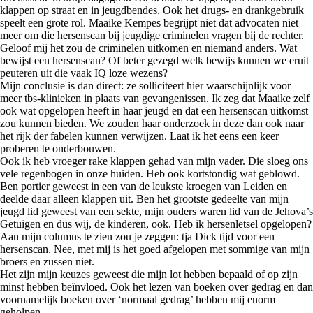
klappen op straat en in jeugdbendes. Ook het drugs- en drankgebruik
speelt een grote rol. Maaike Kempes begrijpt niet dat advocaten niet
meer om die hersenscan bij jeugdige criminelen vragen bij de rechter.
Geloof mij het zou de criminelen uitkomen en niemand anders. Wat
bewijst een hersenscan? Of beter gezegd welk bewijs kunnen we eruit
peuteren uit die vaak IQ loze wezens?
Mijn conclusie is dan direct: ze solliciteert hier waarschijnlijk voor
meer tbs-klinieken in plaats van gevangenissen. Ik zeg dat Maaike zelf
ook wat opgelopen heeft in haar jeugd en dat een hersenscan uitkomst
zou kunnen bieden. We zouden haar onderzoek in deze dan ook naar
het rijk der fabelen kunnen verwijzen. Laat ik het eens een keer
proberen te onderbouwen.
Ook ik heb vroeger rake klappen gehad van mijn vader. Die sloeg ons
vele regenbogen in onze huiden. Heb ook kortstondig wat geblowd.
Ben portier geweest in een van de leukste kroegen van Leiden en
deelde daar alleen klappen uit. Ben het grootste gedeelte van mijn
jeugd lid geweest van een sekte, mijn ouders waren lid van de Jehova’s
Getuigen en dus wij, de kinderen, ook. Heb ik hersenletsel opgelopen?
Aan mijn columns te zien zou je zeggen: tja Dick tijd voor een
hersenscan. Nee, met mij is het goed afgelopen met sommige van mijn
broers en zussen niet.
Het zijn mijn keuzes geweest die mijn lot hebben bepaald of op zijn
minst hebben beïnvloed. Ook het lezen van boeken over gedrag en dan
voornamelijk boeken over ‘normaal gedrag’ hebben mij enorm
geholpen.