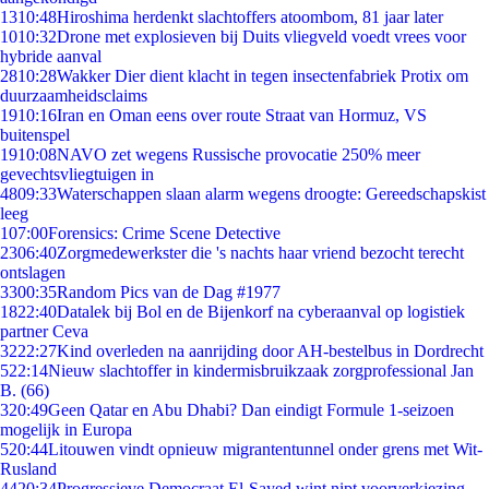
13
10:48
Hiroshima herdenkt slachtoffers atoombom, 81 jaar later
10
10:32
Drone met explosieven bij Duits vliegveld voedt vrees voor
hybride aanval
28
10:28
Wakker Dier dient klacht in tegen insectenfabriek Protix om
duurzaamheidsclaims
19
10:16
Iran en Oman eens over route Straat van Hormuz, VS
buitenspel
19
10:08
NAVO zet wegens Russische provocatie 250% meer
gevechtsvliegtuigen in
48
09:33
Waterschappen slaan alarm wegens droogte: Gereedschapskist
leeg
1
07:00
Forensics: Crime Scene Detective
23
06:40
Zorgmedewerkster die 's nachts haar vriend bezocht terecht
ontslagen
33
00:35
Random Pics van de Dag #1977
18
22:40
Datalek bij Bol en de Bijenkorf na cyberaanval op logistiek
partner Ceva
32
22:27
Kind overleden na aanrijding door AH-bestelbus in Dordrecht
5
22:14
Nieuw slachtoffer in kindermisbruikzaak zorgprofessional Jan
B. (66)
3
20:49
Geen Qatar en Abu Dhabi? Dan eindigt Formule 1-seizoen
mogelijk in Europa
5
20:44
Litouwen vindt opnieuw migrantentunnel onder grens met Wit-
Rusland
44
20:34
Progressieve Democraat El-Sayed wint nipt voorverkiezing