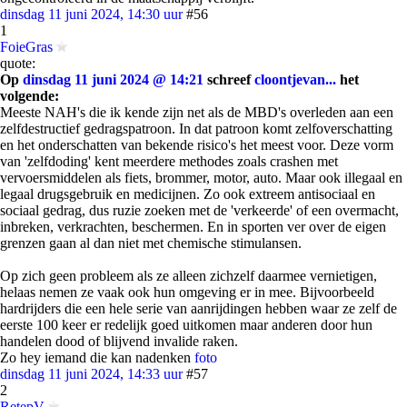
dinsdag 11 juni 2024, 14:30 uur
#56
1
FoieGras
quote:
Op
dinsdag 11 juni 2024 @ 14:21
schreef
cloontjevan...
het
volgende:
Meeste NAH's die ik kende zijn net als de MBD's overleden aan een
zelfdestructief gedragspatroon. In dat patroon komt zelfoverschatting
en het onderschatten van bekende risico's het meest voor. Deze vorm
van 'zelfdoding' kent meerdere methodes zoals crashen met
vervoersmiddelen als fiets, brommer, motor, auto. Maar ook illegaal en
legaal drugsgebruik en medicijnen. Zo ook extreem antisociaal en
sociaal gedrag, dus ruzie zoeken met de 'verkeerde' of een overmacht,
inbreken, verkrachten, beschermen. En in sporten ver over de eigen
grenzen gaan al dan niet met chemische stimulansen.
Op zich geen probleem als ze alleen zichzelf daarmee vernietigen,
helaas nemen ze vaak ook hun omgeving er in mee. Bijvoorbeeld
hardrijders die een hele serie van aanrijdingen hebben waar ze zelf de
eerste 100 keer er redelijk goed uitkomen maar anderen door hun
handelen dood of blijvend invalide raken.
Zo hey iemand die kan nadenken
foto
dinsdag 11 juni 2024, 14:33 uur
#57
2
RetepV