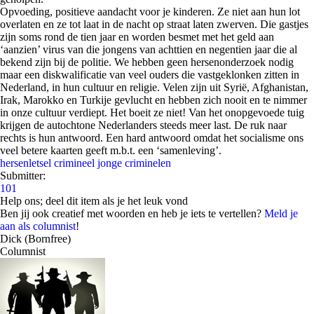
Opvoeding, positieve aandacht voor je kinderen. Ze niet aan hun lot
overlaten en ze tot laat in de nacht op straat laten zwerven. Die gastjes
zijn soms rond de tien jaar en worden besmet met het geld aan
‘aanzien’ virus van die jongens van achttien en negentien jaar die al
bekend zijn bij de politie. We hebben geen hersenonderzoek nodig
maar een diskwalificatie van veel ouders die vastgeklonken zitten in
Nederland, in hun cultuur en religie. Velen zijn uit Syrië, Afghanistan,
Irak, Marokko en Turkije gevlucht en hebben zich nooit en te nimmer
in onze cultuur verdiept. Het boeit ze niet! Van het onopgevoede tuig
krijgen de autochtone Nederlanders steeds meer last. De ruk naar
rechts is hun antwoord. Een hard antwoord omdat het socialisme ons
veel betere kaarten geeft m.b.t. een ‘samenleving’.
hersenletsel crimineel
jonge criminelen
Submitter:
101
Help ons; deel dit item als je het leuk vond
Ben jij ook creatief met woorden en heb je iets te vertellen?
Meld je
aan als columnist
!
Dick (Bornfree)
Columnist