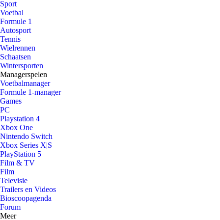
Sport
Voetbal
Formule 1
Autosport
Tennis
Wielrennen
Schaatsen
Wintersporten
Managerspelen
Voetbalmanager
Formule 1-manager
Games
PC
Playstation 4
Xbox One
Nintendo Switch
Xbox Series X|S
PlayStation 5
Film & TV
Film
Televisie
Trailers en Videos
Bioscoopagenda
Forum
Meer