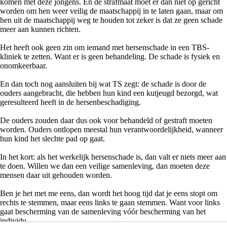
komen met deze jongens. En de strafmaat moet er dan niet op gericht
worden om hen weer veilig de maatschappij in te laten gaan, maar om
hen uit de maatschappij weg te houden tot zeker is dat ze geen schade
meer aan kunnen richten.
Het heeft ook geen zin om iemand met hersenschade in een TBS-
kliniek te zetten. Want er is geen behandeling. De schade is fysiek en
onomkeerbaar.
En dan toch nog aansluiten bij wat TS zegt: de schade is door de
ouders aangebracht, die hebben hun kind een kutjeugd bezorgd, wat
geresulteerd heeft in de hersenbeschadiging.
De ouders zouden daar dus ook voor behandeld of gestraft moeten
worden. Ouders ontlopen meestal hun verantwoordelijkheid, wanneer
hun kind het slechte pad op gaat.
In het kort: als het werkelijk hersenschade is, dan valt er niets meer aan
te doen. Willen we dan een veilige samenleving, dan moeten deze
mensen daar uit gehouden worden.
Ben je het met me eens, dan wordt het hoog tijd dat je eens stopt om
rechts te stemmen, maar eens links te gaan stemmen. Want voor links
gaat bescherming van de samenleving vóór bescherming van het
individu.