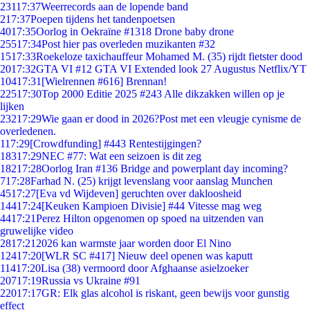
231
17:37
Weerrecords aan de lopende band
2
17:37
Poepen tijdens het tandenpoetsen
40
17:35
Oorlog in Oekraïne #1318 Drone baby drone
255
17:34
Post hier pas overleden muzikanten #32
15
17:33
Roekeloze taxichauffeur Mohamed M. (35) rijdt fietster dood
20
17:32
GTA VI #12 GTA VI Extended look 27 Augustus Netflix/YT
104
17:31
[Wielrennen #616] Brennan!
225
17:30
Top 2000 Editie 2025 #243 Alle dikzakken willen op je
lijken
232
17:29
Wie gaan er dood in 2026?Post met een vleugje cynisme de
overledenen.
1
17:29
[Crowdfunding] #443 Rentestijgingen?
183
17:29
NEC #77: Wat een seizoen is dit zeg
182
17:28
Oorlog Iran #136 Bridge and powerplant day incoming?
7
17:28
Farhad N. (25) krijgt levenslang voor aanslag Munchen
45
17:27
[Eva vd Wijdeven] geruchten over dakloosheid
144
17:24
[Keuken Kampioen Divisie] #44 Vitesse mag weg
44
17:21
Perez Hilton opgenomen op spoed na uitzenden van
gruwelijke video
28
17:21
2026 kan warmste jaar worden door El Nino
124
17:20
[WLR SC #417] Nieuw deel openen was kaputt
114
17:20
Lisa (38) vermoord door Afghaanse asielzoeker
207
17:19
Russia vs Ukraine #91
220
17:17
GR: Elk glas alcohol is riskant, geen bewijs voor gunstig
effect