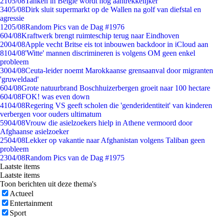
21
05/08
Tanken in België wordt nóg aantrekkelijker
34
05/08
Dirk sluit supermarkt op de Wallen na golf van diefstal en
agressie
12
05/08
Random Pics van de Dag #1976
6
04/08
Kraftwerk brengt ruimteschip terug naar Eindhoven
20
04/08
Apple vecht Britse eis tot inbouwen backdoor in iCloud aan
81
04/08
'Witte' mannen discrimineren is volgens OM geen enkel
probleem
30
04/08
Ceuta-leider noemt Marokkaanse grensaanval door migranten
'gruweldaad'
6
04/08
Grote natuurbrand Boschhuizerbergen groeit naar 100 hectare
6
04/08
FOK! was even down
41
04/08
Regering VS geeft scholen die 'genderidentiteit' van kinderen
verbergen voor ouders ultimatum
59
04/08
Vrouw die asielzoekers hielp in Athene vermoord door
Afghaanse asielzoeker
25
04/08
Lekker op vakantie naar Afghanistan volgens Taliban geen
probleem
23
04/08
Random Pics van de Dag #1975
Laatste items
Laatste items
Toon berichten uit deze thema's
Actueel
Entertainment
Sport