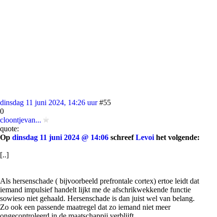
dinsdag 11 juni 2024, 14:26 uur
#55
0
cloontjevan...
quote:
Op
dinsdag 11 juni 2024 @ 14:06
schreef
Levoi
het volgende:
[..]
Als hersenschade ( bijvoorbeeld prefrontale cortex) ertoe leidt dat
iemand impulsief handelt lijkt me de afschrikwekkende functie
sowieso niet gehaald. Hersenschade is dan juist wel van belang.
Zo ook een passende maatregel dat zo iemand niet meer
ongecontroleerd in de maatschappij verblijft.