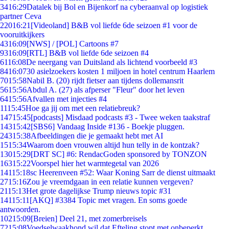
34
16:29
Datalek bij Bol en Bijenkorf na cyberaanval op logistiek
partner Ceva
220
16:21
[Videoland] B&B vol liefde 6de seizoen #1 voor de
vooruitkijkers
43
16:09
[NWS] / [POL] Cartoons #7
93
16:09
[RTL] B&B vol liefde 6de seizoen #4
61
16:08
De neergang van Duitsland als lichtend voorbeeld #3
84
16:07
30 asielzoekers kosten 1 miljoen in hotel centrum Haarlem
70
15:58
Nabil B. (20) rijdt fietser aan tijdens dollemansrit
56
15:56
Abdul A. (27) als afperser "Fleur" door het leven
64
15:56
Afvallen met injecties #4
11
15:45
Hoe ga jij om met een relatiebreuk?
147
15:45
[podcasts] Misdaad podcasts #3 - Twee weken taakstraf
143
15:42
[SBS6] Vandaag Inside #136 - Boekje pluggen.
243
15:38
Afbeeldingen die je gemaakt hebt met AI
15
15:34
Waarom doen vrouwen altijd hun telly in de kontzak?
130
15:29
[DRT SC] #6: RendacGoden sponsored by TONZON
163
15:22
Voorspel hier het warmtegetal van 2026
141
15:18
sc Heerenveen #52: Waar Koning Sarr de dienst uitmaakt
27
15:16
Zou je vreemdgaan in een relatie kunnen vergeven?
21
15:13
Het grote dagelijkse Trump nieuws topic #31
141
15:11
[AKQ] #3384 Topic met vragen. En soms goede
antwoorden.
102
15:09
[Breien] Deel 21, met zomerbreisels
72
15:08
Voedselwaakhond wil dat Efteling stopt met onbeperkt