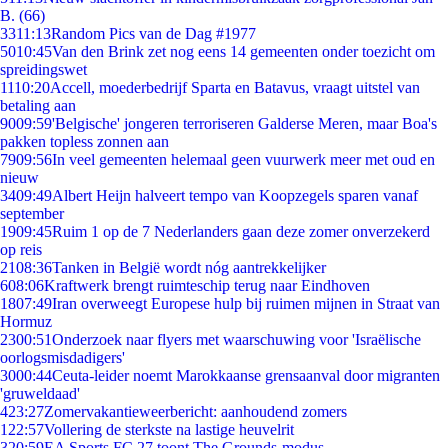
B. (66)
33
11:13
Random Pics van de Dag #1977
50
10:45
Van den Brink zet nog eens 14 gemeenten onder toezicht om
spreidingswet
11
10:20
Accell, moederbedrijf Sparta en Batavus, vraagt uitstel van
betaling aan
90
09:59
'Belgische' jongeren terroriseren Galderse Meren, maar Boa's
pakken topless zonnen aan
79
09:56
In veel gemeenten helemaal geen vuurwerk meer met oud en
nieuw
34
09:49
Albert Heijn halveert tempo van Koopzegels sparen vanaf
september
19
09:45
Ruim 1 op de 7 Nederlanders gaan deze zomer onverzekerd
op reis
21
08:36
Tanken in België wordt nóg aantrekkelijker
6
08:06
Kraftwerk brengt ruimteschip terug naar Eindhoven
18
07:49
Iran overweegt Europese hulp bij ruimen mijnen in Straat van
Hormuz
23
00:51
Onderzoek naar flyers met waarschuwing voor 'Israëlische
oorlogsmisdadigers'
30
00:44
Ceuta-leider noemt Marokkaanse grensaanval door migranten
'gruweldaad'
4
23:27
Zomervakantieweerbericht: aanhoudend zomers
1
22:57
Vollering de sterkste na lastige heuvelrit
3
20:59
EA Sports FC 27 toont The Grounds-modus