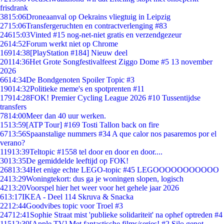
frisdrank
38
15:06
Droneaanval op Oekrains vliegtuig in Leipzig
27
15:06
Transfergeruchten en contractverlenging #83
246
15:03
Vinted #15 nog-net-niet gratis en verzendgezeur
26
14:52
Forum werkt niet op Chrome
169
14:38
[PlayStation #184] Nieuw deel
201
14:36
Het Grote Songfestivalfeest Ziggo Dome #5 13 november
2026
66
14:34
De Bondgenoten Spoiler Topic #3
190
14:32
Politieke meme's en spotprenten #11
179
14:28
FOK! Premier Cycling League 2026 #10 Tussentijdse
transfers
78
14:00
Meer dan 40 uur werken.
15
13:59
[ATP Tour] #169 Tosti Tallon back on fire
67
13:56
Spaanstalige nummers #34 A que calor nos pasaremos por el
verano?
119
13:39
Teltopic #1558 tel door en door en door....
30
13:35
De gemiddelde leeftijd op FOK!
268
13:34
Het enige echte LEGO-topic #45 LEGOOOOOOOOOOO
24
13:29
Woningtekort: dus ga je woningen slopen, logisch
42
13:20
Voorspel hier het weer voor het gehele jaar 2026
6
13:17
IKEA - Deel 114 Skruva & Snacka
22
12:44
Goodvibes topic voor Troel #3
247
12:41
Sophie Straat mist 'publieke solidariteit' na ophef optreden #4
115
12:39
[Apple TV] Met fantastische films/series! #2 Silo genot