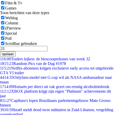
Film & Tv
Games
Toon berichten van deze types
Weblog
Column
(P)review
Special
Poll
Scrollbar gebruiken
opslaan
1
16:00
Trailers kijken: de bioscoopreleases van week 32
18
15:23
Random Pics van de Dag #1978
1
15:21
Netflix-abonnees krijgen exclusieve early access tot uitgebreide
GTA VI trailer
44
14:35
Onlyfans-model met G-cup wil als NASA-ambassadeur naar
maan
17
14:09
Huisarts per direct uit vak gezet om ernstig alcoholmisbruik
1
12:12
XBOX platform krijgt zijn eigen "Platinum" achievements dit
jaar
8
11:27
Capibara's lopen Braziliaans parlementsgebouw Mato Grosso
binnen
39
10:59
Israël meldt dood twee militairen in Zuid-Libanon, vergelding
aangekondigd