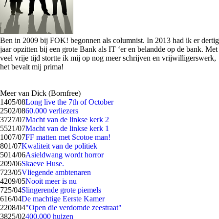
Ben in 2009 bij FOK! begonnen als columnist. In 2013 had ik er dertig
jaar opzitten bij een grote Bank als IT ‘er en belandde op de bank. Met
veel vrije tijd stortte ik mij op nog meer schrijven en vrijwilligerswerk,
het bevalt mij prima!
Meer van Dick (Bornfree)
14
05/08
Long live the 7th of October
25
02/08
60.000 verliezers
37
27/07
Macht van de linkse kerk 2
55
21/07
Macht van de linkse kerk 1
10
07/07
FF matten met Scotoe man!
8
01/07
Kwaliteit van de politiek
50
14/06
Asieldwang wordt horror
2
09/06
Skaeve Huse.
7
23/05
Vliegende ambtenaren
42
09/05
Nooit meer is nu
7
25/04
Slingerende grote piemels
6
16/04
De machtige Eerste Kamer
22
08/04
"Open die verdomde zeestraat"
38
25/02
400.000 huizen