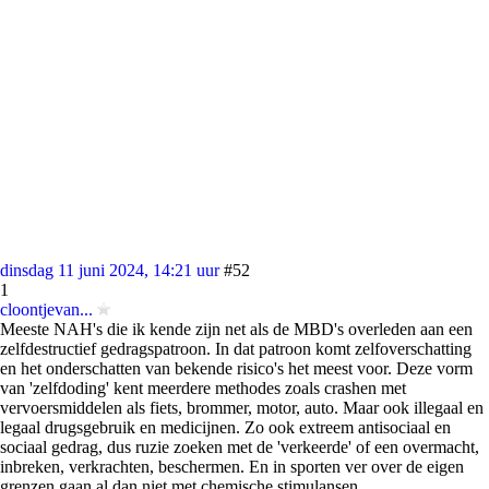
dinsdag 11 juni 2024, 14:21 uur
#52
1
cloontjevan...
Meeste NAH's die ik kende zijn net als de MBD's overleden aan een
zelfdestructief gedragspatroon. In dat patroon komt zelfoverschatting
en het onderschatten van bekende risico's het meest voor. Deze vorm
van 'zelfdoding' kent meerdere methodes zoals crashen met
vervoersmiddelen als fiets, brommer, motor, auto. Maar ook illegaal en
legaal drugsgebruik en medicijnen. Zo ook extreem antisociaal en
sociaal gedrag, dus ruzie zoeken met de 'verkeerde' of een overmacht,
inbreken, verkrachten, beschermen. En in sporten ver over de eigen
grenzen gaan al dan niet met chemische stimulansen.