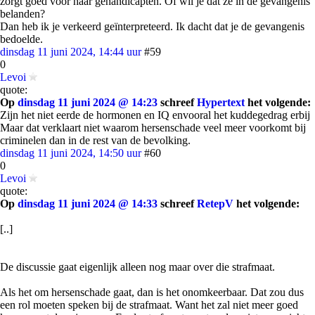
zorgt goed voor haar gehandicapten. Of wil je dat ze in de gevangenis
belanden?
Dan heb ik je verkeerd geïnterpreteerd. Ik dacht dat je de gevangenis
bedoelde.
dinsdag 11 juni 2024, 14:44 uur
#59
0
Levoi
quote:
Op
dinsdag 11 juni 2024 @ 14:23
schreef
Hypertext
het volgende:
Zijn het niet eerde de hormonen en IQ envooral het kuddegedrag erbij
Maar dat verklaart niet waarom hersenschade veel meer voorkomt bij
criminelen dan in de rest van de bevolking.
dinsdag 11 juni 2024, 14:50 uur
#60
0
Levoi
quote:
Op
dinsdag 11 juni 2024 @ 14:33
schreef
RetepV
het volgende:
[..]
De discussie gaat eigenlijk alleen nog maar over die strafmaat.
Als het om hersenschade gaat, dan is het onomkeerbaar. Dat zou dus
een rol moeten speken bij de strafmaat. Want het zal niet meer goed