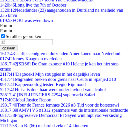
14
20:46
Long live the 7th of October
13
20:12
Nederlander (23) aangehouden in Duitsland na snelheid van
235 km/u
6
19:53
FOK! was even down
Forum
Forum
Scrollbar gebruiken
opslaan
16
17:43
Jaarlijks emigreren duizenden Amerikanen naar Nederland.
0
17:42
Jerney Kaagman overleden
186
17:42
[SBS6] De Oranjezomer #10 Helene je kan het niet stop
ermee
21
17:41
[Dagboek] Mijn struggles in het dagelijks leven
45
17:41
Migranten breken door grens naar Ceuta in Spanje,l #10
99
17:41
Kappersoorlog teistert Regio Rijnmond
52
17:41
Huisarts doet haar werk onder invloed van alcohol
285
17:41
[INFLUENCERS #294] supermarkt Safari
7
17:40
Global Justice Report
193
17:40
Tour de France femmes 2026 #3 Tijd voor de borstcrawl
188
17:39
[AMV] VS #1312 spammers van de internationale rechtsorde
68
17:38
Progressieve Democraat El-Sayed wint nipt voorverkiezing
Michigan
117
17:38
Jan B. (66) misbruikt zeker 14 kinderen