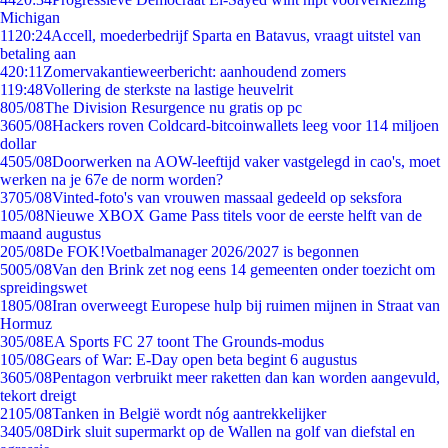
Michigan
11
20:24
Accell, moederbedrijf Sparta en Batavus, vraagt uitstel van
betaling aan
4
20:11
Zomervakantieweerbericht: aanhoudend zomers
1
19:48
Vollering de sterkste na lastige heuvelrit
8
05/08
The Division Resurgence nu gratis op pc
36
05/08
Hackers roven Coldcard-bitcoinwallets leeg voor 114 miljoen
dollar
45
05/08
Doorwerken na AOW-leeftijd vaker vastgelegd in cao's, moet
werken na je 67e de norm worden?
37
05/08
Vinted-foto's van vrouwen massaal gedeeld op seksfora
1
05/08
Nieuwe XBOX Game Pass titels voor de eerste helft van de
maand augustus
2
05/08
De FOK!Voetbalmanager 2026/2027 is begonnen
50
05/08
Van den Brink zet nog eens 14 gemeenten onder toezicht om
spreidingswet
18
05/08
Iran overweegt Europese hulp bij ruimen mijnen in Straat van
Hormuz
3
05/08
EA Sports FC 27 toont The Grounds-modus
1
05/08
Gears of War: E-Day open beta begint 6 augustus
36
05/08
Pentagon verbruikt meer raketten dan kan worden aangevuld,
tekort dreigt
21
05/08
Tanken in België wordt nóg aantrekkelijker
34
05/08
Dirk sluit supermarkt op de Wallen na golf van diefstal en