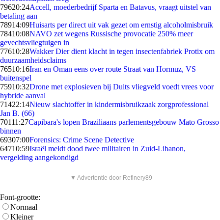
796
20:24
Accell, moederbedrijf Sparta en Batavus, vraagt uitstel van
betaling aan
789
14:09
Huisarts per direct uit vak gezet om ernstig alcoholmisbruik
784
10:08
NAVO zet wegens Russische provocatie 250% meer
gevechtsvliegtuigen in
776
10:28
Wakker Dier dient klacht in tegen insectenfabriek Protix om
duurzaamheidsclaims
765
10:16
Iran en Oman eens over route Straat van Hormuz, VS
buitenspel
759
10:32
Drone met explosieven bij Duits vliegveld voedt vrees voor
hybride aanval
714
22:14
Nieuw slachtoffer in kindermisbruikzaak zorgprofessional
Jan B. (66)
701
11:27
Capibara's lopen Braziliaans parlementsgebouw Mato Grosso
binnen
693
07:00
Forensics: Crime Scene Detective
647
10:59
Israël meldt dood twee militairen in Zuid-Libanon,
vergelding aangekondigd
▼ Advertentie door Refinery89
Font-grootte:
Normaal
Kleiner