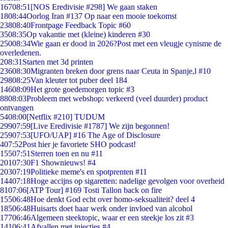
167
08:51
[NOS Eredivisie #298] We gaan staken
18
08:44
Oorlog Iran #137 Op naar een mooie toekomst
238
08:40
Frontpage Feedback Topic #60
35
08:35
Op vakantie met (kleine) kinderen #30
250
08:34
Wie gaan er dood in 2026?Post met een vleugje cynisme de
overledenen.
2
08:31
Starten met 3d printen
236
08:30
Migranten breken door grens naar Ceuta in Spanje,l #10
298
08:25
Van kleuter tot puber deel 184
146
08:09
Het grote goedemorgen topic #3
88
08:03
Probleem met webshop: verkeerd (veel duurder) product
ontvangen
54
08:00
[Netflix #210] TUDUM
299
07:59
[Live Eredivisie #1787] We zijn begonnen!
259
07:53
[UFO/UAP] #16 The Age of Disclosure
4
07:52
Post hier je favoriete SHO podcast!
155
07:51
Sterren toen en nu #11
201
07:30
F1 Shownieuws! #4
203
07:19
Politieke meme's en spotprenten #11
144
07:18
Hoge accijns op sigaretten: nadelige gevolgen voor overheid
81
07:06
[ATP Tour] #169 Tosti Tallon back on fire
155
06:48
Hoe denkt God echt over homo-seksualiteit? deel 4
185
06:48
Huisarts doet haar werk onder invloed van alcohol
177
06:46
Algemeen steektopic, waar er een steekje los zit #3
141
06:41
Afvallen met injecties #4