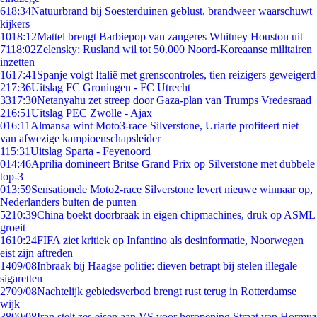
6
18:34
Natuurbrand bij Soesterduinen geblust, brandweer waarschuwt
kijkers
10
18:12
Mattel brengt Barbiepop van zangeres Whitney Houston uit
71
18:02
Zelensky: Rusland wil tot 50.000 Noord-Koreaanse militairen
inzetten
16
17:41
Spanje volgt Italië met grenscontroles, tien reizigers geweigerd
2
17:36
Uitslag FC Groningen - FC Utrecht
33
17:30
Netanyahu zet streep door Gaza-plan van Trumps Vredesraad
2
16:51
Uitslag PEC Zwolle - Ajax
0
16:11
Almansa wint Moto3-race Silverstone, Uriarte profiteert niet
van afwezige kampioenschapsleider
1
15:31
Uitslag Sparta - Feyenoord
0
14:46
Aprilia domineert Britse Grand Prix op Silverstone met dubbele
top-3
0
13:59
Sensationele Moto2-race Silverstone levert nieuwe winnaar op,
Nederlanders buiten de punten
52
10:39
China boekt doorbraak in eigen chipmachines, druk op ASML
groeit
16
10:24
FIFA ziet kritiek op Infantino als desinformatie, Noorwegen
eist zijn aftreden
14
09/08
Inbraak bij Haagse politie: dieven betrapt bij stelen illegale
sigaretten
27
09/08
Nachtelijk gebiedsverbod brengt rust terug in Rotterdamse
wijk
38
09/08
Iran stelt zes eisen aan VS voor heropening Straat van Hormuz