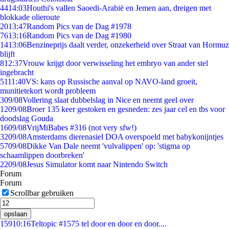
44
14:03
Houthi's vallen Saoedi-Arabië en Jemen aan, dreigen met
blokkade olieroute
20
13:47
Random Pics van de Dag #1978
76
13:16
Random Pics van de Dag #1980
14
13:06
Benzineprijs daalt verder, onzekerheid over Straat van Hormuz
blijft
8
12:37
Vrouw krijgt door verwisseling het embryo van ander stel
ingebracht
51
11:40
VS: kans op Russische aanval op NAVO-land groeit,
munitietekort wordt probleem
3
09/08
Vollering slaat dubbelslag in Nice en neemt geel over
12
09/08
Broer 135 keer gestoken en gesneden: zes jaar cel en tbs voor
doodslag Gouda
16
09/08
VrijMiBabes #316 (not very sfw!)
32
09/08
Amsterdams dierenasiel DOA overspoeld met babykonijntjes
57
09/08
Dikke Van Dale neemt 'vulvalippen' op: 'stigma op
schaamlippen doorbreken'
22
09/08
Jesus Simulator komt naar Nintendo Switch
Forum
Forum
Scrollbar gebruiken
opslaan
159
10:16
Teltopic #1575 tel door en door en door....