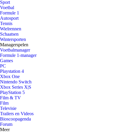
Sport
Voetbal
Formule 1
Autosport
Tennis
Wielrennen
Schaatsen
Wintersporten
Managerspelen
Voetbalmanager
Formule 1-manager
Games
PC
Playstation 4
Xbox One
Nintendo Switch
Xbox Series X|S
PlayStation 5
Film & TV
Film
Televisie
Trailers en Videos
Bioscoopagenda
Forum
Meer