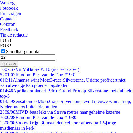
Weblog
Fotoboek
Prijsvragen
Contact
Colofon
Feedback
Tip de redactie
FOK!
FOK!
Scrollbar gebruiken
opslaan
16
07:57
VrijMiBabes #316 (not very sfw!)
52
01:03
Random Pics van de Dag #1981
0
16:11
Almansa wint Moto3-race Silverstone, Uriarte profiteert niet
van afwezige kampioenschapsleider
0
14:46
Aprilia domineert Britse Grand Prix op Silverstone met dubbele
top-3
0
13:59
Sensationele Moto2-race Silverstone levert nieuwe winnaar op,
Nederlanders buiten de punten
28
09/08
MIVD-baas lekt via Strava routes naar geheime kazerne
76
09/08
Random Pics van de Dag #1980
13
08/08
Vrouw krijgt 30 maanden cel voor afpersing 12-jarige
misdienaar in kerk