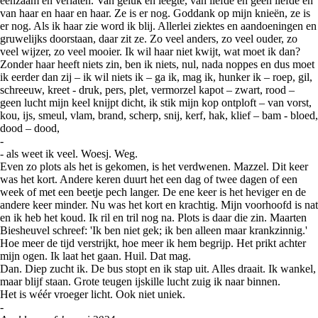
eenzaam en verlaten. Van geluk en leegte, van liefde en geen liefde en
van haar en haar en haar. Ze is er nog. Goddank op mijn knieën, ze is
er nog. Als ik haar zie word ik blij. Allerlei ziektes en aandoeningen en
gruwelijks doorstaan, daar zit ze. Zo veel anders, zo veel ouder, zo
veel wijzer, zo veel mooier. Ik wil haar niet kwijt, wat moet ik dan?
Zonder haar heeft niets zin, ben ik niets, nul, nada noppes en dus moet
ik eerder dan zij – ik wil niets ik – ga ik, mag ik, hunker ik – roep, gil,
schreeuw, kreet - druk, pers, plet, vermorzel kapot – zwart, rood –
geen lucht mijn keel knijpt dicht, ik stik mijn kop ontploft – van vorst,
kou, ijs, smeul, vlam, brand, scherp, snij, kerf, hak, klief – bam - bloed,
dood – dood,
-
- als weet ik veel. Woesj. Weg.
Even zo plots als het is gekomen, is het verdwenen. Mazzel. Dit keer
was het kort. Andere keren duurt het een dag of twee dagen of een
week of met een beetje pech langer. De ene keer is het heviger en de
andere keer minder. Nu was het kort en krachtig. Mijn voorhoofd is nat
en ik heb het koud. Ik ril en tril nog na. Plots is daar die zin. Maarten
Biesheuvel schreef: 'Ik ben niet gek; ik ben alleen maar krankzinnig.'
Hoe meer de tijd verstrijkt, hoe meer ik hem begrijp. Het prikt achter
mijn ogen. Ik laat het gaan. Huil. Dat mag.
Dan. Diep zucht ik. De bus stopt en ik stap uit. Alles draait. Ik wankel,
maar blijf staan. Grote teugen ijskille lucht zuig ik naar binnen.
Het is wéér vroeger licht. Ook niet uniek.
-