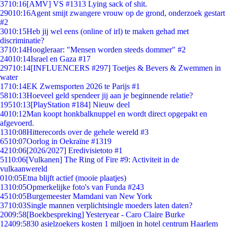
37
10:16
[AMV] VS #1313 Lying sack of shit.
290
10:16
Agent smijt zwangere vrouw op de grond, onderzoek gestart
#2
30
10:15
Heb jij wel eens (online of irl) te maken gehad met
discriminatie?
37
10:14
Hoogleraar: "Mensen worden steeds dommer" #2
240
10:14
Israel en Gaza #17
297
10:14
[INFLUENCERS #297] Toetjes & Bevers & Zwemmen in
water
17
10:14
EK Zwemsporten 2026 te Parijs #1
58
10:13
Hoeveel geld spendeer jij aan je beginnende relatie?
195
10:13
[PlayStation #184] Nieuw deel
40
10:12
Man koopt honkbalknuppel en wordt direct opgepakt en
afgevoerd.
13
10:08
Hitterecords over de gehele wereld #3
65
10:07
Oorlog in Oekraïne #1319
42
10:06
[2026/2027] Eredivisietoto #1
51
10:06
[Vulkanen] The Ring of Fire #9: Activiteit in de
vulkaanwereld
0
10:05
Etna blijft actief (mooie plaatjes)
13
10:05
Opmerkelijke foto's van Funda #243
45
10:05
Burgemeester Mamdani van New York
37
10:03
Single mannen verplichtsingle moeders laten daten?
20
09:58
[Boekbespreking] Yesteryear - Caro Claire Burke
124
09:58
30 asielzoekers kosten 1 miljoen in hotel centrum Haarlem