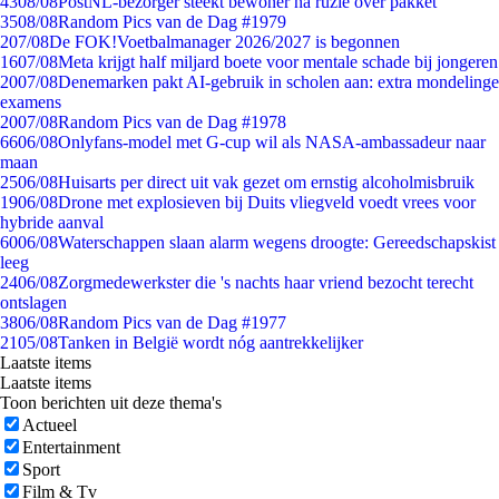
43
08/08
PostNL-bezorger steekt bewoner na ruzie over pakket
35
08/08
Random Pics van de Dag #1979
2
07/08
De FOK!Voetbalmanager 2026/2027 is begonnen
16
07/08
Meta krijgt half miljard boete voor mentale schade bij jongeren
20
07/08
Denemarken pakt AI-gebruik in scholen aan: extra mondelinge
examens
20
07/08
Random Pics van de Dag #1978
66
06/08
Onlyfans-model met G-cup wil als NASA-ambassadeur naar
maan
25
06/08
Huisarts per direct uit vak gezet om ernstig alcoholmisbruik
19
06/08
Drone met explosieven bij Duits vliegveld voedt vrees voor
hybride aanval
60
06/08
Waterschappen slaan alarm wegens droogte: Gereedschapskist
leeg
24
06/08
Zorgmedewerkster die 's nachts haar vriend bezocht terecht
ontslagen
38
06/08
Random Pics van de Dag #1977
21
05/08
Tanken in België wordt nóg aantrekkelijker
Laatste items
Laatste items
Toon berichten uit deze thema's
Actueel
Entertainment
Sport
Film & Tv