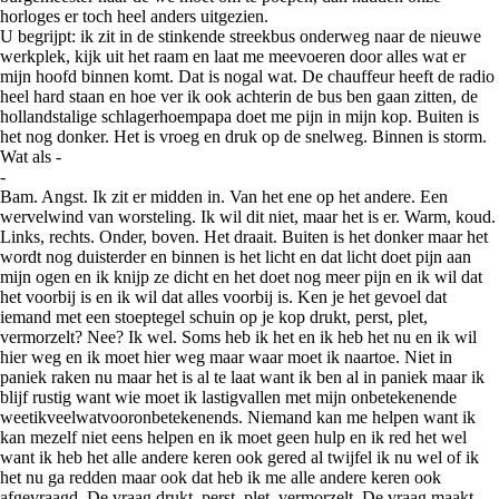
horloges er toch heel anders uitgezien.
U begrijpt: ik zit in de stinkende streekbus onderweg naar de nieuwe
werkplek, kijk uit het raam en laat me meevoeren door alles wat er
mijn hoofd binnen komt. Dat is nogal wat. De chauffeur heeft de radio
heel hard staan en hoe ver ik ook achterin de bus ben gaan zitten, de
hollandstalige schlagerhoempapa doet me pijn in mijn kop. Buiten is
het nog donker. Het is vroeg en druk op de snelweg. Binnen is storm.
Wat als -
-
Bam. Angst. Ik zit er midden in. Van het ene op het andere. Een
wervelwind van worsteling. Ik wil dit niet, maar het is er. Warm, koud.
Links, rechts. Onder, boven. Het draait. Buiten is het donker maar het
wordt nog duisterder en binnen is het licht en dat licht doet pijn aan
mijn ogen en ik knijp ze dicht en het doet nog meer pijn en ik wil dat
het voorbij is en ik wil dat alles voorbij is. Ken je het gevoel dat
iemand met een stoeptegel schuin op je kop drukt, perst, plet,
vermorzelt? Nee? Ik wel. Soms heb ik het en ik heb het nu en ik wil
hier weg en ik moet hier weg maar waar moet ik naartoe. Niet in
paniek raken nu maar het is al te laat want ik ben al in paniek maar ik
blijf rustig want wie moet ik lastigvallen met mijn onbetekenende
weetikveelwatvooronbetekenends. Niemand kan me helpen want ik
kan mezelf niet eens helpen en ik moet geen hulp en ik red het wel
want ik heb het alle andere keren ook gered al twijfel ik nu wel of ik
het nu ga redden maar ook dat heb ik me alle andere keren ook
afgevraagd. De vraag drukt, perst, plet, vermorzelt. De vraag maakt