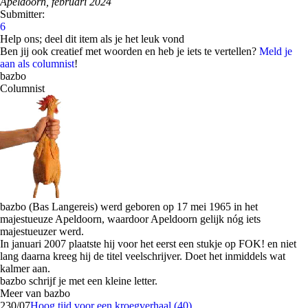
Apeldoorn, februari 2024
Submitter:
6
Help ons; deel dit item als je het leuk vond
Ben jij ook creatief met woorden en heb je iets te vertellen?
Meld je
aan als columnist
!
bazbo
Columnist
bazbo (Bas Langereis) werd geboren op 17 mei 1965 in het
majestueuze Apeldoorn, waardoor Apeldoorn gelijk nóg iets
majestueuzer werd.
In januari 2007 plaatste hij voor het eerst een stukje op FOK! en niet
lang daarna kreeg hij de titel veelschrijver. Doet het inmiddels wat
kalmer aan.
bazbo schrijf je met een kleine letter.
Meer van bazbo
2
30/07
Hoog tijd voor een kroegverhaal (40)