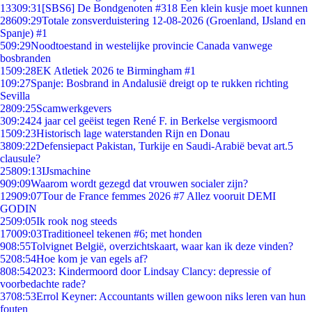
133
09:31
[SBS6] De Bondgenoten #318 Een klein kusje moet kunnen
286
09:29
Totale zonsverduistering 12-08-2026 (Groenland, IJsland en
Spanje) #1
5
09:29
Noodtoestand in westelijke provincie Canada vanwege
bosbranden
15
09:28
EK Atletiek 2026 te Birmingham #1
1
09:27
Spanje: Bosbrand in Andalusië dreigt op te rukken richting
Sevilla
28
09:25
Scamwerkgevers
3
09:24
24 jaar cel geëist tegen René F. in Berkelse vergismoord
15
09:23
Historisch lage waterstanden Rijn en Donau
38
09:22
Defensiepact Pakistan, Turkije en Saudi-Arabië bevat art.5
clausule?
258
09:13
IJsmachine
9
09:09
Waarom wordt gezegd dat vrouwen socialer zijn?
129
09:07
Tour de France femmes 2026 #7 Allez vooruit DEMI
GODIN
25
09:05
Ik rook nog steeds
170
09:03
Traditioneel tekenen #6; met honden
9
08:55
Tolvignet België, overzichtskaart, waar kan ik deze vinden?
52
08:54
Hoe kom je van egels af?
8
08:54
2023: Kindermoord door Lindsay Clancy: depressie of
voorbedachte rade?
37
08:53
Errol Keyner: Accountants willen gewoon niks leren van hun
fouten