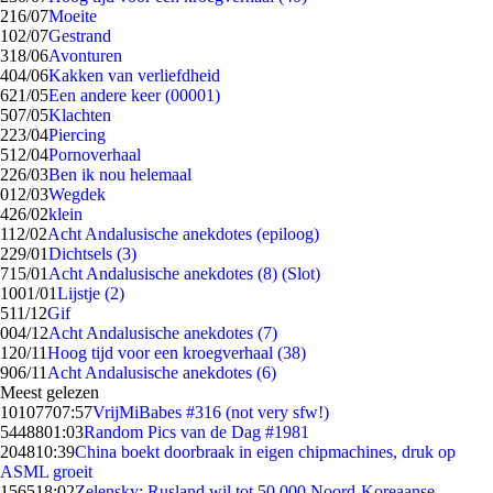
2
16/07
Moeite
1
02/07
Gestrand
3
18/06
Avonturen
4
04/06
Kakken van verliefdheid
6
21/05
Een andere keer (00001)
5
07/05
Klachten
2
23/04
Piercing
5
12/04
Pornoverhaal
2
26/03
Ben ik nou helemaal
0
12/03
Wegdek
4
26/02
klein
1
12/02
Acht Andalusische anekdotes (epiloog)
2
29/01
Dichtsels (3)
7
15/01
Acht Andalusische anekdotes (8) (Slot)
10
01/01
Lijstje (2)
5
11/12
Gif
0
04/12
Acht Andalusische anekdotes (7)
1
20/11
Hoog tijd voor een kroegverhaal (38)
9
06/11
Acht Andalusische anekdotes (6)
Meest gelezen
101077
07:57
VrijMiBabes #316 (not very sfw!)
54488
01:03
Random Pics van de Dag #1981
2048
10:39
China boekt doorbraak in eigen chipmachines, druk op
ASML groeit
1565
18:02
Zelensky: Rusland wil tot 50.000 Noord-Koreaanse