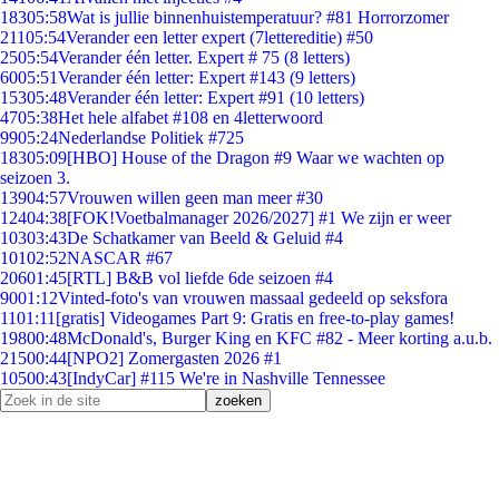
183
05:58
Wat is jullie binnenhuistemperatuur? #81 Horrorzomer
211
05:54
Verander een letter expert (7lettereditie) #50
25
05:54
Verander één letter. Expert # 75 (8 letters)
60
05:51
Verander één letter: Expert #143 (9 letters)
153
05:48
Verander één letter: Expert #91 (10 letters)
47
05:38
Het hele alfabet #108 en 4letterwoord
99
05:24
Nederlandse Politiek #725
183
05:09
[HBO] House of the Dragon #9 Waar we wachten op
seizoen 3.
139
04:57
Vrouwen willen geen man meer #30
124
04:38
[FOK!Voetbalmanager 2026/2027] #1 We zijn er weer
103
03:43
De Schatkamer van Beeld & Geluid #4
101
02:52
NASCAR #67
206
01:45
[RTL] B&B vol liefde 6de seizoen #4
90
01:12
Vinted-foto's van vrouwen massaal gedeeld op seksfora
11
01:11
[gratis] Videogames Part 9: Gratis en free-to-play games!
198
00:48
McDonald's, Burger King en KFC #82 - Meer korting a.u.b.
215
00:44
[NPO2] Zomergasten 2026 #1
105
00:43
[IndyCar] #115 We're in Nashville Tennessee