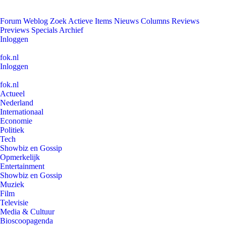
Forum
Weblog
Zoek
Actieve Items
Nieuws
Columns
Reviews
Previews
Specials
Archief
Inloggen
fok.nl
Inloggen
fok.nl
Actueel
Nederland
Internationaal
Economie
Politiek
Tech
Showbiz en Gossip
Opmerkelijk
Entertainment
Showbiz en Gossip
Muziek
Film
Televisie
Media & Cultuur
Bioscoopagenda