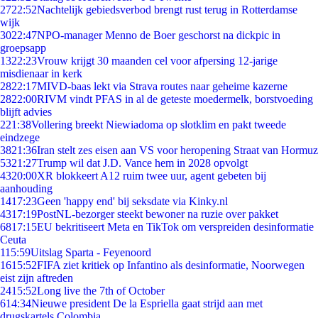
27
22:52
Nachtelijk gebiedsverbod brengt rust terug in Rotterdamse
wijk
30
22:47
NPO-manager Menno de Boer geschorst na dickpic in
groepsapp
13
22:23
Vrouw krijgt 30 maanden cel voor afpersing 12-jarige
misdienaar in kerk
28
22:17
MIVD-baas lekt via Strava routes naar geheime kazerne
28
22:00
RIVM vindt PFAS in al de geteste moedermelk, borstvoeding
blijft advies
2
21:38
Vollering breekt Niewiadoma op slotklim en pakt tweede
eindzege
38
21:36
Iran stelt zes eisen aan VS voor heropening Straat van Hormuz
53
21:27
Trump wil dat J.D. Vance hem in 2028 opvolgt
43
20:00
XR blokkeert A12 ruim twee uur, agent gebeten bij
aanhouding
14
17:23
Geen 'happy end' bij seksdate via Kinky.nl
43
17:19
PostNL-bezorger steekt bewoner na ruzie over pakket
68
17:15
EU bekritiseert Meta en TikTok om verspreiden desinformatie
Ceuta
1
15:59
Uitslag Sparta - Feyenoord
16
15:52
FIFA ziet kritiek op Infantino als desinformatie, Noorwegen
eist zijn aftreden
24
15:52
Long live the 7th of October
6
14:34
Nieuwe president De la Espriella gaat strijd aan met
drugskartels Colombia