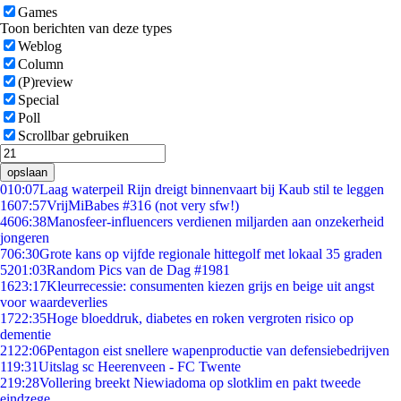
Games
Toon berichten van deze types
Weblog
Column
(P)review
Special
Poll
Scrollbar gebruiken
opslaan
0
10:07
Laag waterpeil Rijn dreigt binnenvaart bij Kaub stil te leggen
16
07:57
VrijMiBabes #316 (not very sfw!)
46
06:38
Manosfeer-influencers verdienen miljarden aan onzekerheid
jongeren
7
06:30
Grote kans op vijfde regionale hittegolf met lokaal 35 graden
52
01:03
Random Pics van de Dag #1981
16
23:17
Kleurrecessie: consumenten kiezen grijs en beige uit angst
voor waardeverlies
17
22:35
Hoge bloeddruk, diabetes en roken vergroten risico op
dementie
21
22:06
Pentagon eist snellere wapenproductie van defensiebedrijven
1
19:31
Uitslag sc Heerenveen - FC Twente
2
19:28
Vollering breekt Niewiadoma op slotklim en pakt tweede
eindzege