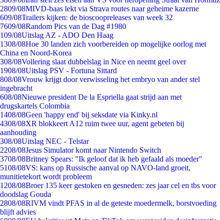
28
09/08
MIVD-baas lekt via Strava routes naar geheime kazerne
6
09/08
Trailers kijken: de bioscoopreleases van week 32
76
09/08
Random Pics van de Dag #1980
1
09/08
Uitslag AZ - ADO Den Haag
13
08/08
Hoe 30 landen zich voorbereiden op mogelijke oorlog met
China en Noord-Korea
3
08/08
Vollering slaat dubbelslag in Nice en neemt geel over
19
08/08
Uitslag PSV - Fortuna Sittard
8
08/08
Vrouw krijgt door verwisseling het embryo van ander stel
ingebracht
6
08/08
Nieuwe president De la Espriella gaat strijd aan met
drugskartels Colombia
14
08/08
Geen 'happy end' bij seksdate via Kinky.nl
43
08/08
XR blokkeert A12 ruim twee uur, agent gebeten bij
aanhouding
3
08/08
Uitslag NEC - Telstar
22
08/08
Jesus Simulator komt naar Nintendo Switch
37
08/08
Britney Spears: "Ik geloof dat ik heb gefaald als moeder"
51
08/08
VS: kans op Russische aanval op NAVO-land groeit,
munitietekort wordt probleem
12
08/08
Broer 135 keer gestoken en gesneden: zes jaar cel en tbs voor
doodslag Gouda
28
08/08
RIVM vindt PFAS in al de geteste moedermelk, borstvoeding
blijft advies