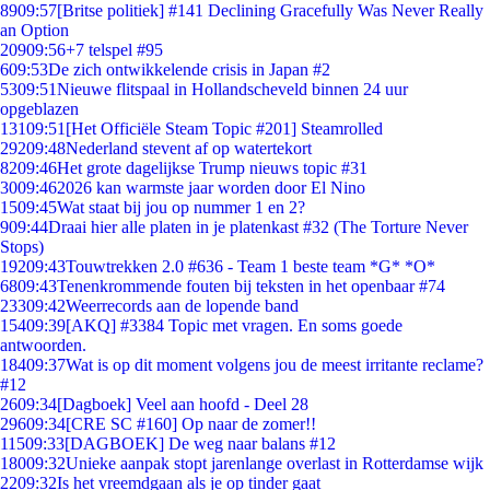
89
09:57
[Britse politiek] #141 Declining Gracefully Was Never Really
an Option
209
09:56
+7 telspel #95
6
09:53
De zich ontwikkelende crisis in Japan #2
53
09:51
Nieuwe flitspaal in Hollandscheveld binnen 24 uur
opgeblazen
131
09:51
[Het Officiële Steam Topic #201] Steamrolled
292
09:48
Nederland stevent af op watertekort
82
09:46
Het grote dagelijkse Trump nieuws topic #31
30
09:46
2026 kan warmste jaar worden door El Nino
15
09:45
Wat staat bij jou op nummer 1 en 2?
9
09:44
Draai hier alle platen in je platenkast #32 (The Torture Never
Stops)
192
09:43
Touwtrekken 2.0 #636 - Team 1 beste team *G* *O*
68
09:43
Tenenkrommende fouten bij teksten in het openbaar #74
233
09:42
Weerrecords aan de lopende band
154
09:39
[AKQ] #3384 Topic met vragen. En soms goede
antwoorden.
184
09:37
Wat is op dit moment volgens jou de meest irritante reclame?
#12
26
09:34
[Dagboek] Veel aan hoofd - Deel 28
296
09:34
[CRE SC #160] Op naar de zomer!!
115
09:33
[DAGBOEK] De weg naar balans #12
180
09:32
Unieke aanpak stopt jarenlange overlast in Rotterdamse wijk
22
09:32
Is het vreemdgaan als je op tinder gaat