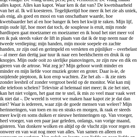
alles kapot. Alles kan kapot. Waar ken ik dat van? De kwetsbaarheid
van het al. Ik wil koesteren. Tegelijkertijd hoe meer ik het zie als uniek,
als enig, als goed en mooi en van onschatbare waarde, hoe
kwetsbaarder het al en hoe banger ik ben het kwijt te raken. Mijn lijf,
mijn oude lijf, hoe moet dat toch, de souplesse is eruit, mijn ronde
hardlopen gaat moeizamer en moeizamer en ik houd het niet meer vol
en ik pak steeds vaker de lift in plaats van dat ik de trap neem naar de
tweede verdieping; mijn handen, mijn mooie soepele en zachte
handen, ze zijn oud en gerimpeld en versleten en pijnlijker – overbelast
– al meer dan dertig jaar tuur ik naar een beeldscherm en druk ik op
knopjes. Mijn oude ooit zo sierlijke pianovingers, ze zijn ruw en dik en
gieren van de artrose. Wat zeg je? Mijn gehoor wordt minder en
minder en mijn liefde voor muziek groter en groter. Daar is-ie, de
snijdende pieptoon, ik kon erop wachten. Zie het als – ik zie niets
zonder leesbril of zonder vergroot beeld op de monitor. Wat kan mij
die telefoon schelen? Televisie al helemaal niet meer; ik zie het niet,
kan het niet volgen, het gaat me te snel, ik mis zo veel maar vaak weet
ik niet dat -. De wereld is verrot we maken haar kapot zie je dat dan
niet? Waar is iedereen, waar zijn de goede mensen van weleer? Mijn
herinneringen, van toen en nu en straks en morgen, ik raak er steeds
meer kwijt en soms duiken er nieuwe herinneringen op. Van vroeger,
heel vroeger, van een paar jaar geleden, onlangs, van vorige maand,
gisteren. Van donkere wolken en altijd op de vlucht zijn voor regen en
onweer en van wat nog meer van alles. Van samen en alleen en