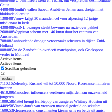
68
08/08
EU bekritiseert Meta en TikTok om verspreiden desinformatie
Ceuta
44
08/08
Houthi's vallen Saoedi-Arabië en Jemen aan, dreigen met
blokkade olieroute
13
08/08
Vrouw krijgt 30 maanden cel voor afpersing 12-jarige
misdienaar in kerk
43
08/08
PostNL-bezorger steekt bewoner na ruzie over pakket
26
08/08
Wegpiraat scheurt met 146 km/u door het centrum van
Amsterdam
7
08/08
Aanhoudende droogte veroorzaakt scheuren in dijken Zuid-
Holland
0
08/08
Van de Zandschulp overleeft matchpoints, ook Griekspoor
verder in Montreal
Actieve items
Actieve items
Scrollbar gebruiken
opslaan
71
10:16
Zelensky: Rusland wil tot 50.000 Noord-Koreaanse militairen
inzetten
46
10:09
Manosfeer-influencers verdienen miljarden aan onzekerheid
jongeren
10
09:58
Mattel brengt Barbiepop van zangeres Whitney Houston uit
44
09:58
Vinted-foto's van vrouwen massaal gedeeld op seksfora
16
09:53
Kleurrecessie: consumenten kiezen grijs en beige uit angst