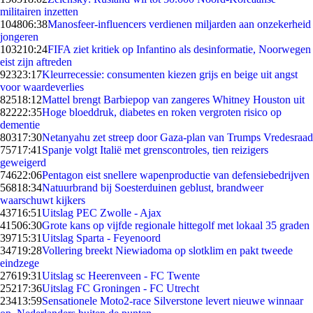
militairen inzetten
1048
06:38
Manosfeer-influencers verdienen miljarden aan onzekerheid
jongeren
1032
10:24
FIFA ziet kritiek op Infantino als desinformatie, Noorwegen
eist zijn aftreden
923
23:17
Kleurrecessie: consumenten kiezen grijs en beige uit angst
voor waardeverlies
825
18:12
Mattel brengt Barbiepop van zangeres Whitney Houston uit
822
22:35
Hoge bloeddruk, diabetes en roken vergroten risico op
dementie
803
17:30
Netanyahu zet streep door Gaza-plan van Trumps Vredesraad
757
17:41
Spanje volgt Italië met grenscontroles, tien reizigers
geweigerd
746
22:06
Pentagon eist snellere wapenproductie van defensiebedrijven
568
18:34
Natuurbrand bij Soesterduinen geblust, brandweer
waarschuwt kijkers
437
16:51
Uitslag PEC Zwolle - Ajax
415
06:30
Grote kans op vijfde regionale hittegolf met lokaal 35 graden
397
15:31
Uitslag Sparta - Feyenoord
347
19:28
Vollering breekt Niewiadoma op slotklim en pakt tweede
eindzege
276
19:31
Uitslag sc Heerenveen - FC Twente
252
17:36
Uitslag FC Groningen - FC Utrecht
234
13:59
Sensationele Moto2-race Silverstone levert nieuwe winnaar