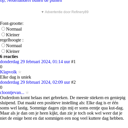
op, Nederlanders buiten de punten
▼ Advertentie door Refinery89
Font-grootte:
Normaal
Kleiner
regelhoogte :
Normaal
Kleiner
6 reacties
donderdag 29 februari 2024, 01:14 uur
#1
0
Klapvolk
Elke dag is uniek
donderdag 29 februari 2024, 02:09 uur
#2
0
cloontjevan...
Ouderdom komt helaas met gebreken. De meeste stiekem en geniepig
sluipend. Dat maakt een positieve instelling als: Elke dag is er één
soms wel lastig. Sommige dagen zijn mij er soms eentje qua kut-dag.
Maar als je dan om je heen kijkt, dan zie je toch ook wel weer dat je
niet de enige bent en dat sommigen een nog veel kuttere dag hebben.