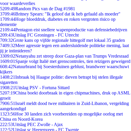
voor waardeverlies
52
09:49
Random Pics van de Dag #1981
37
09:46
Britney Spears: "Ik geloof dat ik heb gefaald als moeder"
17
09:44
Hoge bloeddruk, diabetes en roken vergroten risico op
dementie
21
09:44
Pentagon eist snellere wapenproductie van defensiebedrijven
2
09:43
Uitslag FC Groningen - FC Utrecht
7
09:32
Grote kans op vijfde regionale hittegolf met lokaal 35 graden
74
09:32
Meer agressie tegen een andersluidende politieke mening, laat
jij je intimideren?
33
09:02
Netanyahu zet streep door Gaza-plan van Trumps Vredesraad
16
09:01
Spanje volgt Italië met grenscontroles, tien reizigers geweigerd
6
08:42
Natuurbrand bij Soesterduinen geblust, brandweer waarschuwt
kijkers
14
08:21
Inbraak bij Haagse politie: dieven betrapt bij stelen illegale
sigaretten
19
08:21
Uitslag PSV - Fortuna Sittard
52
07:19
China boekt doorbraak in eigen chipmachines, druk op ASML
groeit
79
06:51
Israël meldt dood twee militairen in Zuid-Libanon, vergelding
aangekondigd
13
23:56
Hoe 30 landen zich voorbereiden op mogelijke oorlog met
China en Noord-Korea
2
22:53
Uitslag PEC Zwolle - Ajax
1
22:52
Uitslag sc Heerenveen - FC Twente