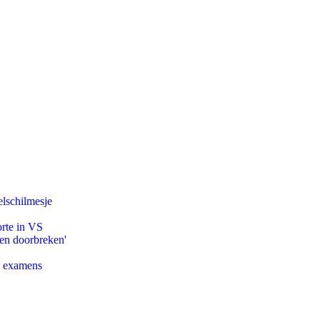
lschilmesje
orte in VS
pen doorbreken'
e examens