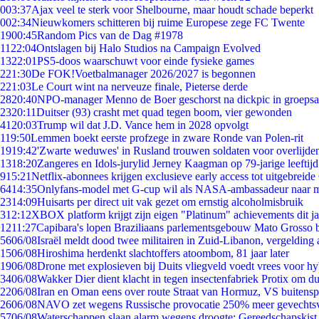
0
03:37
Ajax veel te sterk voor Shelbourne, maar houdt schade beperkt
0
02:34
Nieuwkomers schitteren bij ruime Europese zege FC Twente
19
00:45
Random Pics van de Dag #1978
11
22:04
Ontslagen bij Halo Studios na Campaign Evolved
13
22:01
PS5-doos waarschuwt voor einde fysieke games
2
21:30
De FOK!Voetbalmanager 2026/2027 is begonnen
2
21:03
Le Court wint na nerveuze finale, Pieterse derde
28
20:40
NPO-manager Menno de Boer geschorst na dickpic in groeps
23
20:11
Duitser (93) crasht met quad tegen boom, vier gewonden
41
20:03
Trump wil dat J.D. Vance hem in 2028 opvolgt
1
19:50
Lemmen boekt eerste profzege in zware Ronde van Polen-rit
19
19:42
'Zwarte weduwes' in Rusland trouwen soldaten voor overlijden
13
18:20
Zangeres en Idols-jurylid Jerney Kaagman op 79-jarige leeftij
9
15:21
Netflix-abonnees krijgen exclusieve early access tot uitgebreide
64
14:35
Onlyfans-model met G-cup wil als NASA-ambassadeur naar 
23
14:09
Huisarts per direct uit vak gezet om ernstig alcoholmisbruik
3
12:12
XBOX platform krijgt zijn eigen "Platinum" achievements dit ja
12
11:27
Capibara's lopen Braziliaans parlementsgebouw Mato Grosso 
56
06/08
Israël meldt dood twee militairen in Zuid-Libanon, vergeldin
15
06/08
Hiroshima herdenkt slachtoffers atoombom, 81 jaar later
19
06/08
Drone met explosieven bij Duits vliegveld voedt vrees voor hy
34
06/08
Wakker Dier dient klacht in tegen insectenfabriek Protix om 
22
06/08
Iran en Oman eens over route Straat van Hormuz, VS buitensp
26
06/08
NAVO zet wegens Russische provocatie 250% meer gevechtsvl
57
06/08
Waterschappen slaan alarm wegens droogte: Gereedschapskist