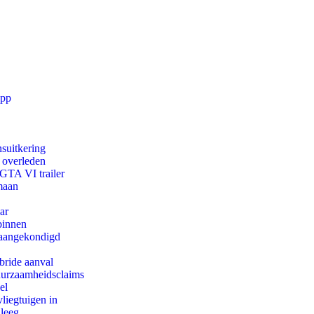
app
suitkering
d overleden
 GTA VI trailer
maan
ar
binnen
g aangekondigd
bride aanval
duurzaamheidsclaims
el
iegtuigen in
 leeg