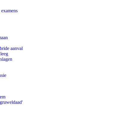
e examens
maan
bride aanval
 leeg
tslagen
ssie
eem
'gruweldaad'