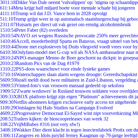
30
11:18
Dikke Van Dale neemt 'vulvalippen' op: 'stigma op schaamlipp
6
11:14
Meta krijgt half miljard boete voor mentale schade bij jongeren
41
11:10
Trump wil dat J.D. Vance hem in 2028 opvolgt
5
11:10
Trump grijpt weer in op automatisch staatsburgerschap bij gebo
23
11:07
Huisarts per direct uit vak gezet om ernstig alcoholmisbruik
15
10:54
Peter Faber (82) overleden
26
10:54
NAVO zet wegens Russische provocatie 250% meer gevechtsvl
14
10:46
Accell, moederbedrijf Sparta en Batavus, vraagt uitstel van bet
19
10:44
Drone met explosieven bij Duits vliegveld voedt vrees voor hy
64
10:36
Onlyfans-model met G-cup wil als NASA-ambassadeur naar 
28
10:24
NPO-manager Menno de Boer geschorst na dickpic in groeps
20
10:23
Random Pics van de Dag #1979
13
10:22
PS5-doos waarschuwt voor einde fysieke games
57
10:16
Waterschappen slaan alarm wegens droogte: Gereedschapskist
56
09:59
Israël meldt dood twee militairen in Zuid-Libanon, vergeldin
39
09:53
Vinted-foto's van vrouwen massaal gedeeld op seksfora
19
09:52
'Zwarte weduwes' in Rusland trouwen soldaten voor overlijden
3
09:33
XBOX platform krijgt zijn eigen "Platinum" achievements dit ja
9
09:30
Netflix-abonnees krijgen exclusieve early access tot uitgebreide
11
09:29
Ontslagen bij Halo Studios na Campaign Evolved
46
09:22
Progressieve Democraat El-Sayed wint nipt voorverkiezing M
2
08:52
Trailers kijken: de bioscoopreleases van week 32
1
08:22
VrijMiBabes #316 (not very sfw!)
34
08:18
Wakker Dier dient klacht in tegen insectenfabriek Protix om 
13
06:11
Zangeres en Idols-jurylid Jerney Kaagman op 79-jarige leeftijd