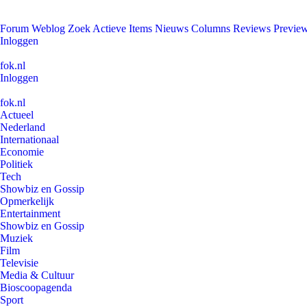
Forum
Weblog
Zoek
Actieve Items
Nieuws
Columns
Reviews
Previe
Inloggen
fok.nl
Inloggen
fok.nl
Actueel
Nederland
Internationaal
Economie
Politiek
Tech
Showbiz en Gossip
Opmerkelijk
Entertainment
Showbiz en Gossip
Muziek
Film
Televisie
Media & Cultuur
Bioscoopagenda
Sport