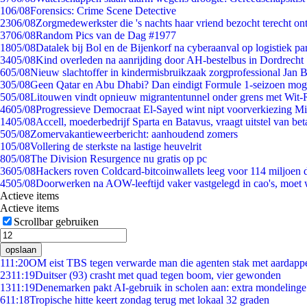
1
06/08
Forensics: Crime Scene Detective
23
06/08
Zorgmedewerkster die 's nachts haar vriend bezocht terecht on
37
06/08
Random Pics van de Dag #1977
18
05/08
Datalek bij Bol en de Bijenkorf na cyberaanval op logistiek pa
34
05/08
Kind overleden na aanrijding door AH-bestelbus in Dordrecht
6
05/08
Nieuw slachtoffer in kindermisbruikzaak zorgprofessional Jan B
3
05/08
Geen Qatar en Abu Dhabi? Dan eindigt Formule 1-seizoen moge
5
05/08
Litouwen vindt opnieuw migrantentunnel onder grens met Wit-
46
05/08
Progressieve Democraat El-Sayed wint nipt voorverkiezing M
14
05/08
Accell, moederbedrijf Sparta en Batavus, vraagt uitstel van bet
5
05/08
Zomervakantieweerbericht: aanhoudend zomers
1
05/08
Vollering de sterkste na lastige heuvelrit
8
05/08
The Division Resurgence nu gratis op pc
36
05/08
Hackers roven Coldcard-bitcoinwallets leeg voor 114 miljoen d
45
05/08
Doorwerken na AOW-leeftijd vaker vastgelegd in cao's, moet
Actieve items
Actieve items
Scrollbar gebruiken
opslaan
1
11:20
OM eist TBS tegen verwarde man die agenten stak met aardappe
23
11:19
Duitser (93) crasht met quad tegen boom, vier gewonden
13
11:19
Denemarken pakt AI-gebruik in scholen aan: extra mondeling
6
11:18
Tropische hitte keert zondag terug met lokaal 32 graden