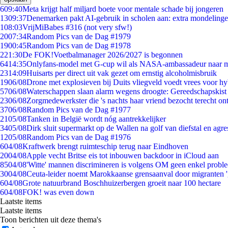
6
09:40
Meta krijgt half miljard boete voor mentale schade bij jongeren
13
09:37
Denemarken pakt AI-gebruik in scholen aan: extra mondeling
1
08:03
VrijMiBabes #316 (not very sfw!)
20
07:34
Random Pics van de Dag #1979
19
00:45
Random Pics van de Dag #1978
2
21:30
De FOK!Voetbalmanager 2026/2027 is begonnen
64
14:35
Onlyfans-model met G-cup wil als NASA-ambassadeur naar 
23
14:09
Huisarts per direct uit vak gezet om ernstig alcoholmisbruik
19
06/08
Drone met explosieven bij Duits vliegveld voedt vrees voor hy
57
06/08
Waterschappen slaan alarm wegens droogte: Gereedschapskist
23
06/08
Zorgmedewerkster die 's nachts haar vriend bezocht terecht on
37
06/08
Random Pics van de Dag #1977
21
05/08
Tanken in België wordt nóg aantrekkelijker
34
05/08
Dirk sluit supermarkt op de Wallen na golf van diefstal en agre
12
05/08
Random Pics van de Dag #1976
6
04/08
Kraftwerk brengt ruimteschip terug naar Eindhoven
20
04/08
Apple vecht Britse eis tot inbouwen backdoor in iCloud aan
85
04/08
'Witte' mannen discrimineren is volgens OM geen enkel probl
30
04/08
Ceuta-leider noemt Marokkaanse grensaanval door migranten 
6
04/08
Grote natuurbrand Boschhuizerbergen groeit naar 100 hectare
6
04/08
FOK! was even down
Laatste items
Laatste items
Toon berichten uit deze thema's