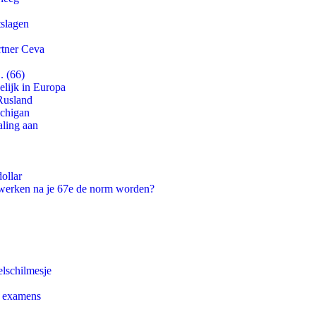
tslagen
rtner Ceva
. (66)
lijk in Europa
Rusland
ichigan
aling aan
ollar
 werken na je 67e de norm worden?
lschilmesje
e examens