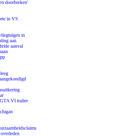
en doorbreken'
orte in VS
iegtuigen in
aling aan
bride aanval
maan
app
 leeg
g aangekondigd
suitkering
ar
 GTA VI trailer
ichigan
duurzaamheidsclaims
 overleden