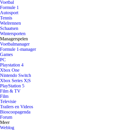
Voetbal
Formule 1
Autosport
Tennis
Wielrennen
Schaatsen
Wintersporten
Managerspelen
Voetbalmanager
Formule 1-manager
Games
PC
Playstation 4
Xbox One
Nintendo Switch
Xbox Series X|S
PlayStation 5
Film & TV
Film
Televisie
Trailers en Videos
Bioscoopagenda
Forum
Meer
Weblog