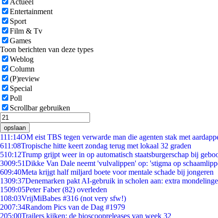
Actueel
Entertainment
Sport
Film & Tv
Games
Toon berichten van deze types
Weblog
Column
(P)review
Special
Poll
Scrollbar gebruiken
opslaan
1
11:14
OM eist TBS tegen verwarde man die agenten stak met aardappe
6
11:08
Tropische hitte keert zondag terug met lokaal 32 graden
5
10:12
Trump grijpt weer in op automatisch staatsburgerschap bij gebo
30
09:51
Dikke Van Dale neemt 'vulvalippen' op: 'stigma op schaamlip
6
09:40
Meta krijgt half miljard boete voor mentale schade bij jongeren
13
09:37
Denemarken pakt AI-gebruik in scholen aan: extra mondeling
15
09:05
Peter Faber (82) overleden
1
08:03
VrijMiBabes #316 (not very sfw!)
20
07:34
Random Pics van de Dag #1979
2
05:00
Trailers kijken: de bioscoopreleases van week 32