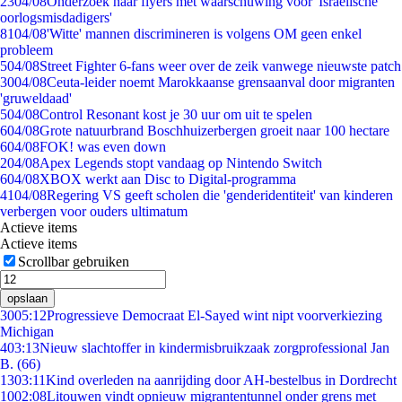
23
04/08
Onderzoek naar flyers met waarschuwing voor 'Israëlische
oorlogsmisdadigers'
81
04/08
'Witte' mannen discrimineren is volgens OM geen enkel
probleem
5
04/08
Street Fighter 6-fans weer over de zeik vanwege nieuwste patch
30
04/08
Ceuta-leider noemt Marokkaanse grensaanval door migranten
'gruweldaad'
5
04/08
Control Resonant kost je 30 uur om uit te spelen
6
04/08
Grote natuurbrand Boschhuizerbergen groeit naar 100 hectare
6
04/08
FOK! was even down
2
04/08
Apex Legends stopt vandaag op Nintendo Switch
6
04/08
XBOX werkt aan Disc to Digital-programma
41
04/08
Regering VS geeft scholen die 'genderidentiteit' van kinderen
verbergen voor ouders ultimatum
Actieve items
Actieve items
Scrollbar gebruiken
opslaan
30
05:12
Progressieve Democraat El-Sayed wint nipt voorverkiezing
Michigan
4
03:13
Nieuw slachtoffer in kindermisbruikzaak zorgprofessional Jan
B. (66)
13
03:11
Kind overleden na aanrijding door AH-bestelbus in Dordrecht
10
02:08
Litouwen vindt opnieuw migrantentunnel onder grens met