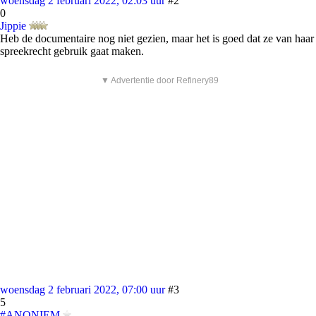
woensdag 2 februari 2022, 02:03 uur
#2
0
Jippie
Heb de documentaire nog niet gezien, maar het is goed dat ze van haar
spreekrecht gebruik gaat maken.
▼ Advertentie door Refinery89
woensdag 2 februari 2022, 07:00 uur
#3
5
#ANONIEM