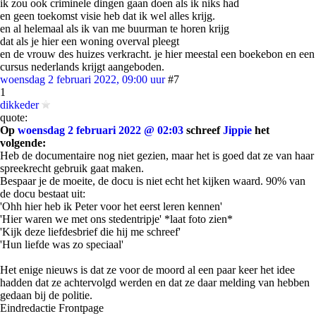
ik zou ook criminele dingen gaan doen als ik niks had
en geen toekomst visie heb dat ik wel alles krijg.
en al helemaal als ik van me buurman te horen krijg
dat als je hier een woning overval pleegt
en de vrouw des huizes verkracht. je hier meestal een boekebon en een
cursus nederlands krijgt aangeboden.
woensdag 2 februari 2022, 09:00 uur
#7
1
dikkeder
quote:
Op
woensdag 2 februari 2022 @ 02:03
schreef
Jippie
het
volgende:
Heb de documentaire nog niet gezien, maar het is goed dat ze van haar
spreekrecht gebruik gaat maken.
Bespaar je de moeite, de docu is niet echt het kijken waard. 90% van
de docu bestaat uit:
'Ohh hier heb ik Peter voor het eerst leren kennen'
'Hier waren we met ons stedentripje' *laat foto zien*
'Kijk deze liefdesbrief die hij me schreef'
'Hun liefde was zo speciaal'
Het enige nieuws is dat ze voor de moord al een paar keer het idee
hadden dat ze achtervolgd werden en dat ze daar melding van hebben
gedaan bij de politie.
Eindredactie Frontpage