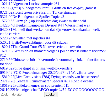
10
21:12
Algemeen Luchtvaarttopic #61
7
21:06
[gratis] Videogames Part 9: Gratis en free-to-play games!
87
21:02
Protest tegen privatisering Turkse stranden
53
21:00
De Bondgenoten Spoiler Topic #3
157
20:55
Lizzy (21) op klaarlichte dag zwaar mishandeld
142
20:46
[Keuken Kampioen Divisie] #44 Vitesse mag weg
64
20:31
Man wil thuiswerken omdat zijn vrouw borstkanker heeft,
einde carriere
57
20:24
Afvallen met injecties #4
5
20:21
[lijstje]Verwachtingen voor dit seizoen
18
20:17
The Grand Tour #5 Nieuwe serie - nieuw trio
167
19:58
Wat is op dit moment volgens jou de meest irritante reclame?
#12
27
19:56
Chinese rechtbank veroordeelt voormalige lokale functionaris
tot dood
68
19:52
Politie grijpt in bij snelwegblokkeerders
69
19:42
[FOK!Voetbalmanager 2026/2027] #1 We zijn er weer
158
19:27
[Live Eredivisie #1784] Dying seconds van het seizoen!
247
19:26
[Centraal] Ruimtevaart / SpaceX #87 Rondje oceaan
186
19:25
Politieke meme's en spotprenten #11
261
19:22
Het enige echte LEGO-topic #45 LEGOOOOOOOOOOO