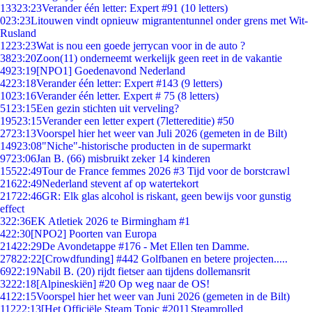
133
23:23
Verander één letter: Expert #91 (10 letters)
0
23:23
Litouwen vindt opnieuw migrantentunnel onder grens met Wit-
Rusland
12
23:23
Wat is nou een goede jerrycan voor in de auto ?
38
23:20
Zoon(11) onderneemt werkelijk geen reet in de vakantie
49
23:19
[NPO1] Goedenavond Nederland
42
23:18
Verander één letter: Expert #143 (9 letters)
10
23:16
Verander één letter. Expert # 75 (8 letters)
51
23:15
Een gezin stichten uit verveling?
195
23:15
Verander een letter expert (7lettereditie) #50
27
23:13
Voorspel hier het weer van Juli 2026 (gemeten in de Bilt)
149
23:08
"Niche"-historische producten in de supermarkt
97
23:06
Jan B. (66) misbruikt zeker 14 kinderen
155
22:49
Tour de France femmes 2026 #3 Tijd voor de borstcrawl
216
22:49
Nederland stevent af op watertekort
217
22:46
GR: Elk glas alcohol is riskant, geen bewijs voor gunstig
effect
3
22:36
EK Atletiek 2026 te Birmingham #1
4
22:30
[NPO2] Poorten van Europa
214
22:29
De Avondetappe #176 - Met Ellen ten Damme.
278
22:22
[Crowdfunding] #442 Golfbanen en betere projecten.....
69
22:19
Nabil B. (20) rijdt fietser aan tijdens dollemansrit
32
22:18
[Alpineskiën] #20 Op weg naar de OS!
41
22:15
Voorspel hier het weer van Juni 2026 (gemeten in de Bilt)
112
22:13
[Het Officiële Steam Topic #201] Steamrolled