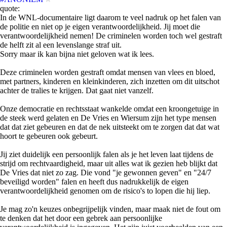
quote:
In de WNL-documentaire ligt daarom te veel nadruk op het falen van
de politie en niet op je eigen verantwoordelijkheid. Jij moet die
verantwoordelijkheid nemen! De criminelen worden toch wel gestraft
de helft zit al een levenslange straf uit.
Sorry maar ik kan bijna niet geloven wat ik lees.
Deze criminelen worden gestraft omdat mensen van vlees en bloed,
met partners, kinderen en kleinkinderen, zich inzetten om dit uitschot
achter de tralies te krijgen. Dat gaat niet vanzelf.
Onze democratie en rechtsstaat wankelde omdat een kroongetuige in
de steek werd gelaten en De Vries en Wiersum zijn het type mensen
dat dat ziet gebeuren en dat de nek uitsteekt om te zorgen dat dat wat
hoort te gebeuren ook gebeurt.
Jij ziet duidelijk een persoonlijk falen als je het leven laat tijdens de
strijd om rechtvaardigheid, maar uit alles wat ik gezien heb blijkt dat
De Vries dat niet zo zag. Die vond "je gewonnen geven" en "24/7
beveiligd worden" falen en heeft dus nadrukkelijk de eigen
verantwoordelijkheid genomen om de risico's to lopen die hij liep.
Je mag zo'n keuzes onbegrijpelijk vinden, maar maak niet de fout om
te denken dat het door een gebrek aan persoonlijke