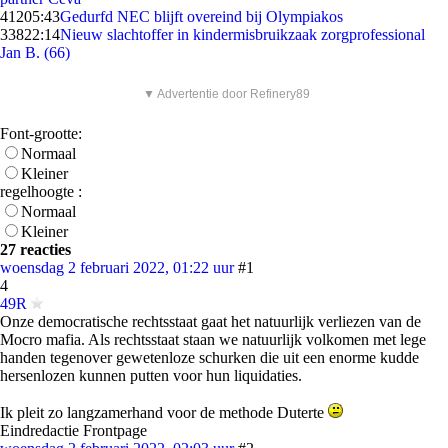
412
05:43
Gedurfd NEC blijft overeind bij Olympiakos
338
22:14
Nieuw slachtoffer in kindermisbruikzaak zorgprofessional
Jan B. (66)
▼ Advertentie door Refinery89
Font-grootte:
Normaal
Kleiner
regelhoogte :
Normaal
Kleiner
27 reacties
woensdag 2 februari 2022, 01:22 uur
#1
4
49R
Onze democratische rechtsstaat gaat het natuurlijk verliezen van de
Mocro mafia. Als rechtsstaat staan we natuurlijk volkomen met lege
handen tegenover gewetenloze schurken die uit een enorme kudde
hersenlozen kunnen putten voor hun liquidaties.
Ik pleit zo langzamerhand voor de methode Duterte
Eindredactie Frontpage