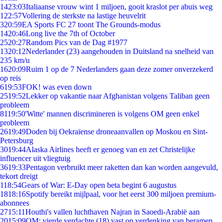
14
23:03
Italiaanse vrouw wint 1 miljoen, gooit kraslot per abuis weg
1
22:57
Vollering de sterkste na lastige heuvelrit
3
20:59
EA Sports FC 27 toont The Grounds-modus
14
20:46
Long live the 7th of October
25
20:27
Random Pics van de Dag #1977
13
20:12
Nederlander (23) aangehouden in Duitsland na snelheid van
235 km/u
16
20:09
Ruim 1 op de 7 Nederlanders gaan deze zomer onverzekerd
op reis
6
19:53
FOK! was even down
25
19:52
Lekker op vakantie naar Afghanistan volgens Taliban geen
probleem
81
19:50
'Witte' mannen discrimineren is volgens OM geen enkel
probleem
26
19:49
Doden bij Oekraïense droneaanvallen op Moskou en Sint-
Petersburg
30
19:44
Alaska Airlines heeft er genoeg van en zet Christelijke
influencer uit vliegtuig
36
19:33
Pentagon verbruikt meer raketten dan kan worden aangevuld,
tekort dreigt
1
18:54
Gears of War: E-Day open beta begint 6 augustus
18
18:16
Spotify bereikt mijlpaal, voor het eerst 300 miljoen premium-
abonnees
27
15:11
Houthi's vallen luchthaven Najran in Saoedi-Arabië aan
20
15:09
OM: vierde verdachte (18) vast op verdenking van beramen