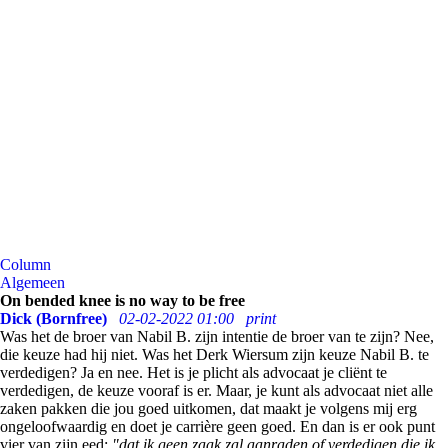
Column
Algemeen
On bended knee is no way to be free
Dick (Bornfree)
02-02-2022 01:00
print
Was het de broer van Nabil B. zijn intentie de broer van te zijn? Nee,
die keuze had hij niet. Was het Derk Wiersum zijn keuze Nabil B. te
verdedigen? Ja en nee. Het is je plicht als advocaat je cliënt te
verdedigen, de keuze vooraf is er. Maar, je kunt als advocaat niet alle
zaken pakken die jou goed uitkomen, dat maakt je volgens mij erg
ongeloofwaardig en doet je carrière geen goed. En dan is er ook punt
vier van zijn eed:
"dat ik geen zaak zal aanraden of verdedigen die ik