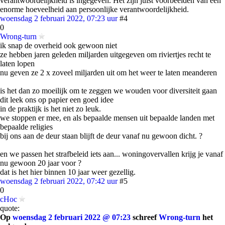
verantwoordelijkheid is ingegeven. Het zijn juist voorbeelden van een
enorme hoeveelheid aan persoonlijke verantwoordelijkheid.
woensdag 2 februari 2022, 07:23 uur
#4
0
Wrong-turn
ik snap de overheid ook gewoon niet
ze hebben jaren geleden miljarden uitgegeven om riviertjes recht te
laten lopen
nu geven ze 2 x zoveel miljarden uit om het weer te laten meanderen
is het dan zo moeilijk om te zeggen we wouden voor diversiteit gaan
dit leek ons op papier een goed idee
in de praktijk is het niet zo leuk.
we stoppen er mee, en als bepaalde mensen uit bepaalde landen met
bepaalde religies
bij ons aan de deur staan blijft de deur vanaf nu gewoon dicht. ?
en we passen het strafbeleid iets aan... woningovervallen krijg je vanaf
nu gewoon 20 jaar voor ?
dat is het hier binnen 10 jaar weer gezellig.
woensdag 2 februari 2022, 07:42 uur
#5
0
cHoc
quote:
Op
woensdag 2 februari 2022 @ 07:23
schreef
Wrong-turn
het