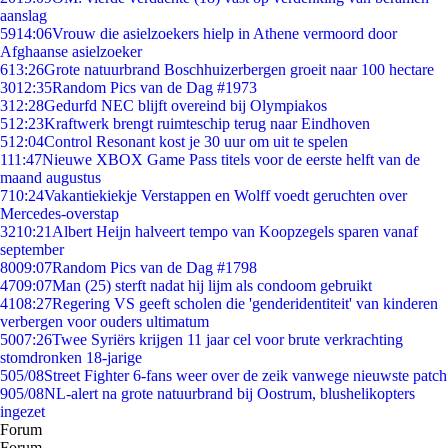
aanslag
59
14:06
Vrouw die asielzoekers hielp in Athene vermoord door
Afghaanse asielzoeker
6
13:26
Grote natuurbrand Boschhuizerbergen groeit naar 100 hectare
30
12:35
Random Pics van de Dag #1973
3
12:28
Gedurfd NEC blijft overeind bij Olympiakos
5
12:23
Kraftwerk brengt ruimteschip terug naar Eindhoven
5
12:04
Control Resonant kost je 30 uur om uit te spelen
1
11:47
Nieuwe XBOX Game Pass titels voor de eerste helft van de
maand augustus
7
10:24
Vakantiekiekje Verstappen en Wolff voedt geruchten over
Mercedes-overstap
32
10:21
Albert Heijn halveert tempo van Koopzegels sparen vanaf
september
80
09:07
Random Pics van de Dag #1798
47
09:07
Man (25) sterft nadat hij lijm als condoom gebruikt
41
08:27
Regering VS geeft scholen die 'genderidentiteit' van kinderen
verbergen voor ouders ultimatum
50
07:26
Twee Syriërs krijgen 11 jaar cel voor brute verkrachting
stomdronken 18-jarige
5
05/08
Street Fighter 6-fans weer over de zeik vanwege nieuwste patch
9
05/08
NL-alert na grote natuurbrand bij Oostrum, blushelikopters
ingezet
Forum
Forum