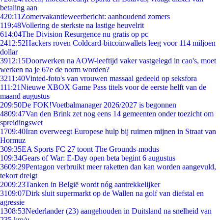
betaling aan
4
20:11
Zomervakantieweerbericht: aanhoudend zomers
1
19:48
Vollering de sterkste na lastige heuvelrit
6
14:04
The Division Resurgence nu gratis op pc
24
12:52
Hackers roven Coldcard-bitcoinwallets leeg voor 114 miljoen
dollar
39
12:15
Doorwerken na AOW-leeftijd vaker vastgelegd in cao's, moet
werken na je 67e de norm worden?
32
11:40
Vinted-foto's van vrouwen massaal gedeeld op seksfora
1
11:21
Nieuwe XBOX Game Pass titels voor de eerste helft van de
maand augustus
2
09:50
De FOK!Voetbalmanager 2026/2027 is begonnen
48
09:47
Van den Brink zet nog eens 14 gemeenten onder toezicht om
spreidingswet
17
09:40
Iran overweegt Europese hulp bij ruimen mijnen in Straat van
Hormuz
3
09:35
EA Sports FC 27 toont The Grounds-modus
1
09:34
Gears of War: E-Day open beta begint 6 augustus
36
09:29
Pentagon verbruikt meer raketten dan kan worden aangevuld,
tekort dreigt
20
09:23
Tanken in België wordt nóg aantrekkelijker
31
09:07
Dirk sluit supermarkt op de Wallen na golf van diefstal en
agressie
13
08:53
Nederlander (23) aangehouden in Duitsland na snelheid van
235 km/u