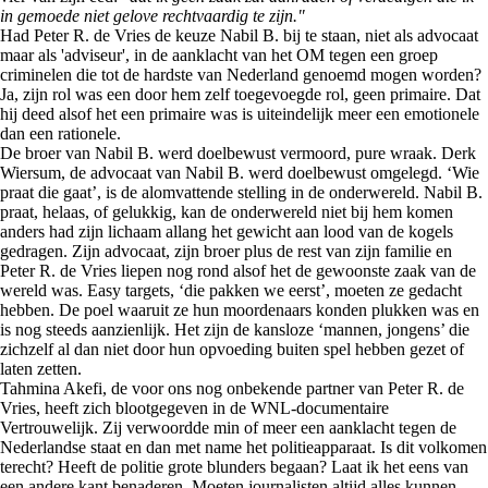
in gemoede niet gelove rechtvaardig te zijn."
Had Peter R. de Vries de keuze Nabil B. bij te staan, niet als advocaat
maar als 'adviseur', in de aanklacht van het OM tegen een groep
criminelen die tot de hardste van Nederland genoemd mogen worden?
Ja, zijn rol was een door hem zelf toegevoegde rol, geen primaire. Dat
hij deed alsof het een primaire was is uiteindelijk meer een emotionele
dan een rationele.
De broer van Nabil B. werd doelbewust vermoord, pure wraak. Derk
Wiersum, de advocaat van Nabil B. werd doelbewust omgelegd. ‘Wie
praat die gaat’, is de alomvattende stelling in de onderwereld. Nabil B.
praat, helaas, of gelukkig, kan de onderwereld niet bij hem komen
anders had zijn lichaam allang het gewicht aan lood van de kogels
gedragen. Zijn advocaat, zijn broer plus de rest van zijn familie en
Peter R. de Vries liepen nog rond alsof het de gewoonste zaak van de
wereld was. Easy targets, ‘die pakken we eerst’, moeten ze gedacht
hebben. De poel waaruit ze hun moordenaars konden plukken was en
is nog steeds aanzienlijk. Het zijn de kansloze ‘mannen, jongens’ die
zichzelf al dan niet door hun opvoeding buiten spel hebben gezet of
laten zetten.
Tahmina Akefi, de voor ons nog onbekende partner van Peter R. de
Vries, heeft zich blootgegeven in de WNL-documentaire
Vertrouwelijk. Zij verwoordde min of meer een aanklacht tegen de
Nederlandse staat en dan met name het politieapparaat. Is dit volkomen
terecht? Heeft de politie grote blunders begaan? Laat ik het eens van
een andere kant benaderen. Moeten journalisten altijd alles kunnen