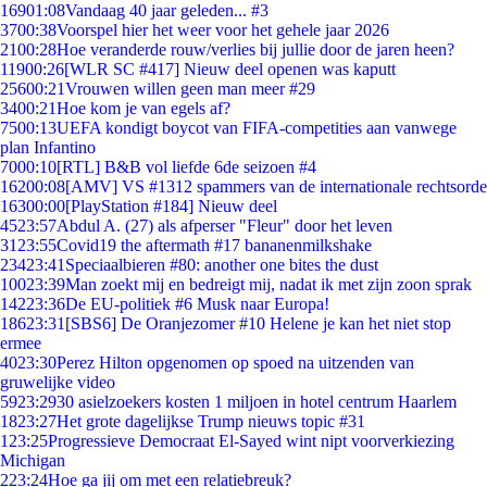
169
01:08
Vandaag 40 jaar geleden... #3
37
00:38
Voorspel hier het weer voor het gehele jaar 2026
21
00:28
Hoe veranderde rouw/verlies bij jullie door de jaren heen?
119
00:26
[WLR SC #417] Nieuw deel openen was kaputt
256
00:21
Vrouwen willen geen man meer #29
34
00:21
Hoe kom je van egels af?
75
00:13
UEFA kondigt boycot van FIFA-competities aan vanwege
plan Infantino
70
00:10
[RTL] B&B vol liefde 6de seizoen #4
162
00:08
[AMV] VS #1312 spammers van de internationale rechtsorde
163
00:00
[PlayStation #184] Nieuw deel
45
23:57
Abdul A. (27) als afperser "Fleur" door het leven
31
23:55
Covid19 the aftermath #17 bananenmilkshake
234
23:41
Speciaalbieren #80: another one bites the dust
100
23:39
Man zoekt mij en bedreigt mij, nadat ik met zijn zoon sprak
142
23:36
De EU-politiek #6 Musk naar Europa!
186
23:31
[SBS6] De Oranjezomer #10 Helene je kan het niet stop
ermee
40
23:30
Perez Hilton opgenomen op spoed na uitzenden van
gruwelijke video
59
23:29
30 asielzoekers kosten 1 miljoen in hotel centrum Haarlem
18
23:27
Het grote dagelijkse Trump nieuws topic #31
1
23:25
Progressieve Democraat El-Sayed wint nipt voorverkiezing
Michigan
2
23:24
Hoe ga jij om met een relatiebreuk?