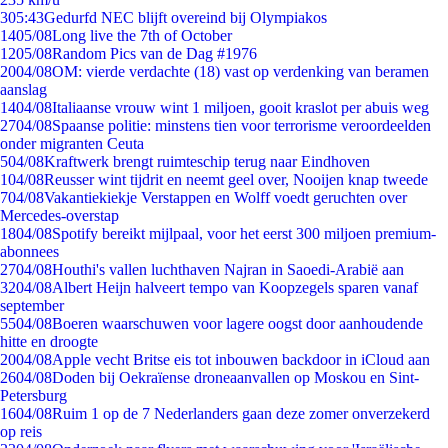
3
05:43
Gedurfd NEC blijft overeind bij Olympiakos
14
05/08
Long live the 7th of October
12
05/08
Random Pics van de Dag #1976
20
04/08
OM: vierde verdachte (18) vast op verdenking van beramen
aanslag
14
04/08
Italiaanse vrouw wint 1 miljoen, gooit kraslot per abuis weg
27
04/08
Spaanse politie: minstens tien voor terrorisme veroordeelden
onder migranten Ceuta
5
04/08
Kraftwerk brengt ruimteschip terug naar Eindhoven
1
04/08
Reusser wint tijdrit en neemt geel over, Nooijen knap tweede
7
04/08
Vakantiekiekje Verstappen en Wolff voedt geruchten over
Mercedes-overstap
18
04/08
Spotify bereikt mijlpaal, voor het eerst 300 miljoen premium-
abonnees
27
04/08
Houthi's vallen luchthaven Najran in Saoedi-Arabië aan
32
04/08
Albert Heijn halveert tempo van Koopzegels sparen vanaf
september
55
04/08
Boeren waarschuwen voor lagere oogst door aanhoudende
hitte en droogte
20
04/08
Apple vecht Britse eis tot inbouwen backdoor in iCloud aan
26
04/08
Doden bij Oekraïense droneaanvallen op Moskou en Sint-
Petersburg
16
04/08
Ruim 1 op de 7 Nederlanders gaan deze zomer onverzekerd
op reis