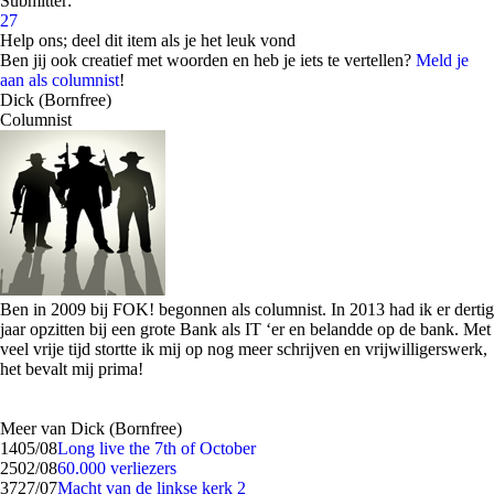
Submitter:
27
Help ons; deel dit item als je het leuk vond
Ben jij ook creatief met woorden en heb je iets te vertellen?
Meld je
aan als columnist
!
Dick (Bornfree)
Columnist
Ben in 2009 bij FOK! begonnen als columnist. In 2013 had ik er dertig
jaar opzitten bij een grote Bank als IT ‘er en belandde op de bank. Met
veel vrije tijd stortte ik mij op nog meer schrijven en vrijwilligerswerk,
het bevalt mij prima!
Meer van Dick (Bornfree)
14
05/08
Long live the 7th of October
25
02/08
60.000 verliezers
37
27/07
Macht van de linkse kerk 2