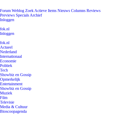
Forum
Weblog
Zoek
Actieve Items
Nieuws
Columns
Reviews
Previews
Specials
Archief
Inloggen
fok.nl
Inloggen
fok.nl
Actueel
Nederland
Internationaal
Economie
Politiek
Tech
Showbiz en Gossip
Opmerkelijk
Entertainment
Showbiz en Gossip
Muziek
Film
Televisie
Media & Cultuur
Bioscoopagenda