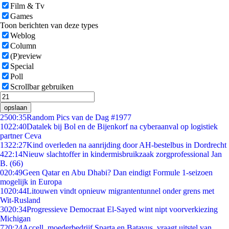
Film & Tv
Games
Toon berichten van deze types
Weblog
Column
(P)review
Special
Poll
Scrollbar gebruiken
opslaan
25
00:35
Random Pics van de Dag #1977
10
22:40
Datalek bij Bol en de Bijenkorf na cyberaanval op logistiek
partner Ceva
13
22:27
Kind overleden na aanrijding door AH-bestelbus in Dordrecht
4
22:14
Nieuw slachtoffer in kindermisbruikzaak zorgprofessional Jan
B. (66)
0
20:49
Geen Qatar en Abu Dhabi? Dan eindigt Formule 1-seizoen
mogelijk in Europa
10
20:44
Litouwen vindt opnieuw migrantentunnel onder grens met
Wit-Rusland
30
20:34
Progressieve Democraat El-Sayed wint nipt voorverkiezing
Michigan
7
20:24
Accell, moederbedrijf Sparta en Batavus, vraagt uitstel van