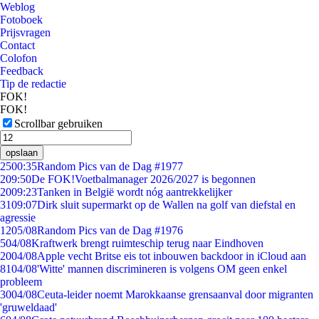
Weblog
Fotoboek
Prijsvragen
Contact
Colofon
Feedback
Tip de redactie
FOK!
FOK!
Scrollbar gebruiken
opslaan
25
00:35
Random Pics van de Dag #1977
2
09:50
De FOK!Voetbalmanager 2026/2027 is begonnen
20
09:23
Tanken in België wordt nóg aantrekkelijker
31
09:07
Dirk sluit supermarkt op de Wallen na golf van diefstal en
agressie
12
05/08
Random Pics van de Dag #1976
5
04/08
Kraftwerk brengt ruimteschip terug naar Eindhoven
20
04/08
Apple vecht Britse eis tot inbouwen backdoor in iCloud aan
81
04/08
'Witte' mannen discrimineren is volgens OM geen enkel
probleem
30
04/08
Ceuta-leider noemt Marokkaanse grensaanval door migranten
'gruweldaad'