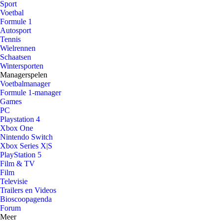
Sport
Voetbal
Formule 1
Autosport
Tennis
Wielrennen
Schaatsen
Wintersporten
Managerspelen
Voetbalmanager
Formule 1-manager
Games
PC
Playstation 4
Xbox One
Nintendo Switch
Xbox Series X|S
PlayStation 5
Film & TV
Film
Televisie
Trailers en Videos
Bioscoopagenda
Forum
Meer