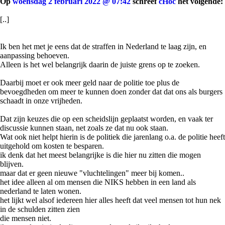
Op
woensdag 2 februari 2022 @ 07:42
schreef
cHoc
het volgende:
[..]
Ik ben het met je eens dat de straffen in Nederland te laag zijn, en
aanpassing behoeven.
Alleen is het wel belangrijk daarin de juiste grens op te zoeken.
Daarbij moet er ook meer geld naar de politie toe plus de
bevoegdheden om meer te kunnen doen zonder dat dat ons als burgers
schaadt in onze vrijheden.
Dat zijn keuzes die op een scheidslijn geplaatst worden, en vaak ter
discussie kunnen staan, net zoals ze dat nu ook staan.
Wat ook niet helpt hierin is de politiek die jarenlang o.a. de politie heeft
uitgehold om kosten te besparen.
ik denk dat het meest belangrijke is die hier nu zitten die mogen
blijven.
maar dat er geen nieuwe "vluchtelingen" meer bij komen..
het idee alleen al om mensen die NIKS hebben in een land als
nederland te laten wonen.
het lijkt wel alsof iedereen hier alles heeft dat veel mensen tot hun nek
in de schulden zitten zien
die mensen niet.