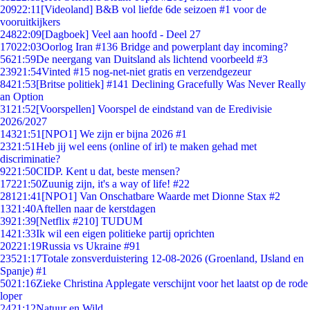
209
22:11
[Videoland] B&B vol liefde 6de seizoen #1 voor de
vooruitkijkers
248
22:09
[Dagboek] Veel aan hoofd - Deel 27
170
22:03
Oorlog Iran #136 Bridge and powerplant day incoming?
56
21:59
De neergang van Duitsland als lichtend voorbeeld #3
239
21:54
Vinted #15 nog-net-niet gratis en verzendgezeur
84
21:53
[Britse politiek] #141 Declining Gracefully Was Never Really
an Option
31
21:52
[Voorspellen] Voorspel de eindstand van de Eredivisie
2026/2027
143
21:51
[NPO1] We zijn er bijna 2026 #1
23
21:51
Heb jij wel eens (online of irl) te maken gehad met
discriminatie?
92
21:50
CIDP. Kent u dat, beste mensen?
172
21:50
Zuunig zijn, it's a way of life! #22
281
21:41
[NPO1] Van Onschatbare Waarde met Dionne Stax #2
13
21:40
Aftellen naar de kerstdagen
39
21:39
[Netflix #210] TUDUM
14
21:33
Ik wil een eigen politieke partij oprichten
202
21:19
Russia vs Ukraine #91
235
21:17
Totale zonsverduistering 12-08-2026 (Groenland, IJsland en
Spanje) #1
50
21:16
Zieke Christina Applegate verschijnt voor het laatst op de rode
loper
24
21:12
Natuur en Wild