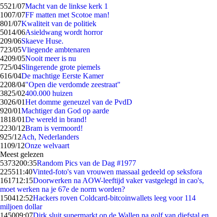
55
21/07
Macht van de linkse kerk 1
10
07/07
FF matten met Scotoe man!
8
01/07
Kwaliteit van de politiek
50
14/06
Asieldwang wordt horror
2
09/06
Skaeve Huse.
7
23/05
Vliegende ambtenaren
42
09/05
Nooit meer is nu
7
25/04
Slingerende grote piemels
6
16/04
De machtige Eerste Kamer
22
08/04
"Open die verdomde zeestraat"
38
25/02
400.000 huizen
30
26/01
Het domme geneuzel van de PvdD
9
20/01
Machtiger dan God op aarde
18
18/01
De wereld in brand!
22
30/12
Bram is vermoord!
9
25/12
Ach, Nederlanders
11
09/12
Onze welvaart
Meest gelezen
53732
00:35
Random Pics van de Dag #1977
2255
11:40
Vinted-foto's van vrouwen massaal gedeeld op seksfora
1617
12:15
Doorwerken na AOW-leeftijd vaker vastgelegd in cao's,
moet werken na je 67e de norm worden?
1504
12:52
Hackers roven Coldcard-bitcoinwallets leeg voor 114
miljoen dollar
1450
09:07
Dirk sluit supermarkt op de Wallen na golf van diefstal en