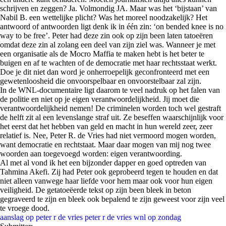
schrijven en zeggen? Ja. Volmondig JA. Maar was het ‘bijstaan’ van
Nabil B. een wettelijke plicht? Was het moreel noodzakelijk? Het
antwoord of antwoorden ligt denk ik in één zin: ‘on bended knee is no
way to be free’. Peter had deze zin ook op zijn been laten tatoeëren
omdat deze zin al zolang een deel van zijn ziel was. Wanneer je met
een organisatie als de Mocro Maffia te maken hebt is het beter te
buigen en af te wachten of de democratie met haar rechtsstaat werkt.
Doe je dit niet dan word je onherroepelijk geconfronteerd met een
gewetenloosheid die onvoorspelbaar en onvoorstelbaar zal zijn.
In de WNL-documentaire ligt daarom te veel nadruk op het falen van
de politie en niet op je eigen verantwoordelijkheid. Jij moet die
verantwoordelijkheid nemen! De criminelen worden toch wel gestraft
de helft zit al een levenslange straf uit. Ze beseffen waarschijnlijk voor
het eerst dat het hebben van geld en macht in hun wereld zeer, zeer
relatief is. Nee, Peter R. de Vries had niet vermoord mogen worden,
want democratie en rechtstaat. Maar daar mogen van mij nog twee
woorden aan toegevoegd worden: eigen verantwoording.
Al met al vond ik het een bijzonder dapper en goed optreden van
Tahmina Akefi. Zij had Peter ook geprobeerd tegen te houden en dat
niet alleen vanwege haar liefde voor hem maar ook voor hun eigen
veiligheid. De getatoeëerde tekst op zijn been bleek in beton
gegraveerd te zijn en bleek ook bepalend te zijn geweest voor zijn veel
te vroege dood.
aanslag op peter r de vries
peter r de vries
wnl op zondag