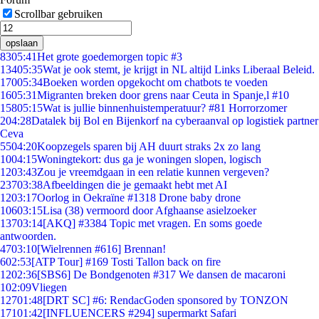
Scrollbar gebruiken
opslaan
83
05:41
Het grote goedemorgen topic #3
134
05:35
Wat je ook stemt, je krijgt in NL altijd Links Liberaal Beleid.
170
05:34
Boeken worden opgekocht om chatbots te voeden
16
05:31
Migranten breken door grens naar Ceuta in Spanje,l #10
158
05:15
Wat is jullie binnenhuistemperatuur? #81 Horrorzomer
2
04:28
Datalek bij Bol en Bijenkorf na cyberaanval op logistiek partner
Ceva
55
04:20
Koopzegels sparen bij AH duurt straks 2x zo lang
10
04:15
Woningtekort: dus ga je woningen slopen, logisch
12
03:43
Zou je vreemdgaan in een relatie kunnen vergeven?
237
03:38
Afbeeldingen die je gemaakt hebt met AI
12
03:17
Oorlog in Oekraïne #1318 Drone baby drone
106
03:15
Lisa (38) vermoord door Afghaanse asielzoeker
137
03:14
[AKQ] #3384 Topic met vragen. En soms goede
antwoorden.
47
03:10
[Wielrennen #616] Brennan!
6
02:53
[ATP Tour] #169 Tosti Tallon back on fire
12
02:36
[SBS6] De Bondgenoten #317 We dansen de macaroni
1
02:09
Vliegen
127
01:48
[DRT SC] #6: RendacGoden sponsored by TONZON
171
01:42
[INFLUENCERS #294] supermarkt Safari