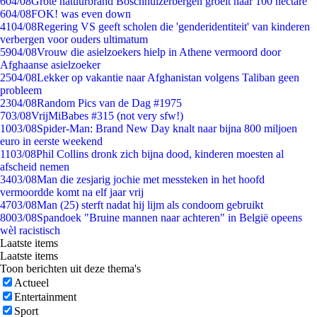
6
04/08
Grote natuurbrand Boschhuizerbergen groeit naar 100 hectare
6
04/08
FOK! was even down
41
04/08
Regering VS geeft scholen die 'genderidentiteit' van kinderen
verbergen voor ouders ultimatum
59
04/08
Vrouw die asielzoekers hielp in Athene vermoord door
Afghaanse asielzoeker
25
04/08
Lekker op vakantie naar Afghanistan volgens Taliban geen
probleem
23
04/08
Random Pics van de Dag #1975
7
03/08
VrijMiBabes #315 (not very sfw!)
10
03/08
Spider-Man: Brand New Day knalt naar bijna 800 miljoen
euro in eerste weekend
11
03/08
Phil Collins dronk zich bijna dood, kinderen moesten al
afscheid nemen
34
03/08
Man die zesjarig jochie met messteken in het hoofd
vermoordde komt na elf jaar vrij
47
03/08
Man (25) sterft nadat hij lijm als condoom gebruikt
80
03/08
Spandoek "Bruine mannen naar achteren" in België opeens
wèl racistisch
Laatste items
Laatste items
Toon berichten uit deze thema's
Actueel
Entertainment
Sport