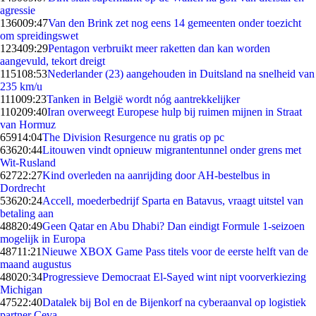
agressie
1360
09:47
Van den Brink zet nog eens 14 gemeenten onder toezicht
om spreidingswet
1234
09:29
Pentagon verbruikt meer raketten dan kan worden
aangevuld, tekort dreigt
1151
08:53
Nederlander (23) aangehouden in Duitsland na snelheid van
235 km/u
1110
09:23
Tanken in België wordt nóg aantrekkelijker
1102
09:40
Iran overweegt Europese hulp bij ruimen mijnen in Straat
van Hormuz
659
14:04
The Division Resurgence nu gratis op pc
636
20:44
Litouwen vindt opnieuw migrantentunnel onder grens met
Wit-Rusland
627
22:27
Kind overleden na aanrijding door AH-bestelbus in
Dordrecht
536
20:24
Accell, moederbedrijf Sparta en Batavus, vraagt uitstel van
betaling aan
488
20:49
Geen Qatar en Abu Dhabi? Dan eindigt Formule 1-seizoen
mogelijk in Europa
487
11:21
Nieuwe XBOX Game Pass titels voor de eerste helft van de
maand augustus
480
20:34
Progressieve Democraat El-Sayed wint nipt voorverkiezing
Michigan
475
22:40
Datalek bij Bol en de Bijenkorf na cyberaanval op logistiek
partner Ceva