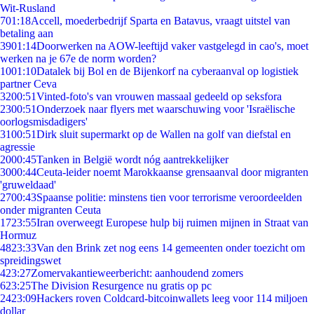
Wit-Rusland
7
01:18
Accell, moederbedrijf Sparta en Batavus, vraagt uitstel van
betaling aan
39
01:14
Doorwerken na AOW-leeftijd vaker vastgelegd in cao's, moet
werken na je 67e de norm worden?
10
01:10
Datalek bij Bol en de Bijenkorf na cyberaanval op logistiek
partner Ceva
32
00:51
Vinted-foto's van vrouwen massaal gedeeld op seksfora
23
00:51
Onderzoek naar flyers met waarschuwing voor 'Israëlische
oorlogsmisdadigers'
31
00:51
Dirk sluit supermarkt op de Wallen na golf van diefstal en
agressie
20
00:45
Tanken in België wordt nóg aantrekkelijker
30
00:44
Ceuta-leider noemt Marokkaanse grensaanval door migranten
'gruweldaad'
27
00:43
Spaanse politie: minstens tien voor terrorisme veroordeelden
onder migranten Ceuta
17
23:55
Iran overweegt Europese hulp bij ruimen mijnen in Straat van
Hormuz
48
23:33
Van den Brink zet nog eens 14 gemeenten onder toezicht om
spreidingswet
4
23:27
Zomervakantieweerbericht: aanhoudend zomers
6
23:25
The Division Resurgence nu gratis op pc
24
23:09
Hackers roven Coldcard-bitcoinwallets leeg voor 114 miljoen
dollar