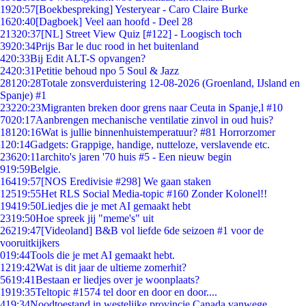
19
20:57
[Boekbespreking] Yesteryear - Caro Claire Burke
16
20:40
[Dagboek] Veel aan hoofd - Deel 28
213
20:37
[NL] Street View Quiz [#122] - Loogisch toch
39
20:34
Prijs Bar le duc rood in het buitenland
4
20:33
Bij Edit ALT-S opvangen?
24
20:31
Petitie behoud npo 5 Soul & Jazz
281
20:28
Totale zonsverduistering 12-08-2026 (Groenland, IJsland en
Spanje) #1
232
20:23
Migranten breken door grens naar Ceuta in Spanje,l #10
70
20:17
Aanbrengen mechanische ventilatie zinvol in oud huis?
181
20:16
Wat is jullie binnenhuistemperatuur? #81 Horrorzomer
1
20:14
Gadgets: Grappige, handige, nutteloze, verslavende etc.
236
20:11
archito's jaren '70 huis #5 - Een nieuw begin
9
19:59
Belgie.
164
19:57
[NOS Eredivisie #298] We gaan staken
125
19:55
Het RLS Social Media-topic #160 Zonder Kolonel!!
194
19:50
Liedjes die je met AI gemaakt hebt
23
19:50
Hoe spreek jij "meme's" uit
262
19:47
[Videoland] B&B vol liefde 6de seizoen #1 voor de
vooruitkijkers
0
19:44
Tools die je met AI gemaakt hebt.
12
19:42
Wat is dit jaar de ultieme zomerhit?
56
19:41
Bestaan er liedjes over je woonplaats?
19
19:35
Teltopic #1574 tel door en door en door....
4
19:34
Noodtoestand in westelijke provincie Canada vanwege