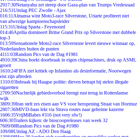
29
17:30
Netanyahu zet streep door Gaza-plan van Trumps Vredesraad
2
16:51
Uitslag PEC Zwolle - Ajax
0
16:11
Almansa wint Moto3-race Silverstone, Uriarte profiteert niet
van afwezige kampioenschapsleider
1
15:31
Uitslag Sparta - Feyenoord
0
14:46
Aprilia domineert Britse Grand Prix op Silverstone met dubbele
top-3
0
13:59
Sensationele Moto2-race Silverstone levert nieuwe winnaar op,
Nederlanders buiten de punten
41
11:03
Random Pics van de Dag #1981
49
10:39
China boekt doorbraak in eigen chipmachines, druk op ASML
groeit
16
10:24
FIFA ziet kritiek op Infantino als desinformatie, Noorwegen
eist zijn aftreden
13
10:03
Inbraak bij Haagse politie: dieven betrapt bij stelen illegale
sigaretten
27
09:50
Nachtelijk gebiedsverbod brengt rust terug in Rotterdamse
wijk
38
09:39
Iran stelt zes eisen aan VS voor heropening Straat van Hormuz
28
07:36
MIVD-baas lekt via Strava routes naar geheime kazerne
16
06:35
VrijMiBabes #316 (not very sfw!)
6
06:30
Trailers kijken: de bioscoopreleases van week 32
76
09/08
Random Pics van de Dag #1980
1
09/08
Uitslag AZ - ADO Den Haag
13
08/08
Hoe 30 landen zich voorbereiden op mogelijke oorlog met