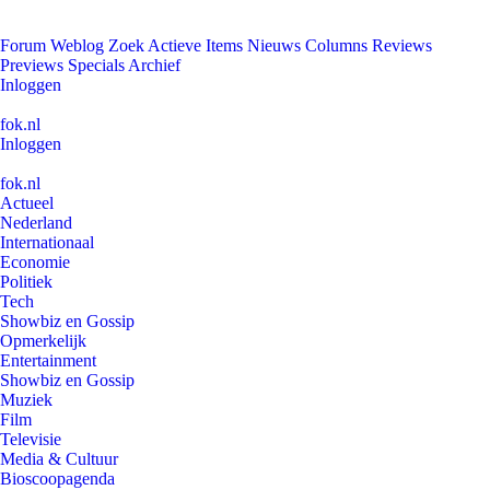
Forum
Weblog
Zoek
Actieve Items
Nieuws
Columns
Reviews
Previews
Specials
Archief
Inloggen
fok.nl
Inloggen
fok.nl
Actueel
Nederland
Internationaal
Economie
Politiek
Tech
Showbiz en Gossip
Opmerkelijk
Entertainment
Showbiz en Gossip
Muziek
Film
Televisie
Media & Cultuur
Bioscoopagenda