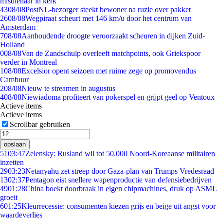
misdienaar in kerk
43
08/08
PostNL-bezorger steekt bewoner na ruzie over pakket
26
08/08
Wegpiraat scheurt met 146 km/u door het centrum van
Amsterdam
7
08/08
Aanhoudende droogte veroorzaakt scheuren in dijken Zuid-
Holland
0
08/08
Van de Zandschulp overleeft matchpoints, ook Griekspoor
verder in Montreal
1
08/08
Excelsior opent seizoen met ruime zege op promovendus
Cambuur
2
08/08
Nieuw te streamen in augustus
4
08/08
Niewiadoma profiteert van pokerspel en grijpt geel op Ventoux
Actieve items
Actieve items
Scrollbar gebruiken
opslaan
51
03:47
Zelensky: Rusland wil tot 50.000 Noord-Koreaanse militairen
inzetten
29
03:23
Netanyahu zet streep door Gaza-plan van Trumps Vredesraad
13
02:37
Pentagon eist snellere wapenproductie van defensiebedrijven
49
01:28
China boekt doorbraak in eigen chipmachines, druk op ASML
groeit
6
01:25
Kleurrecessie: consumenten kiezen grijs en beige uit angst voor
waardeverlies