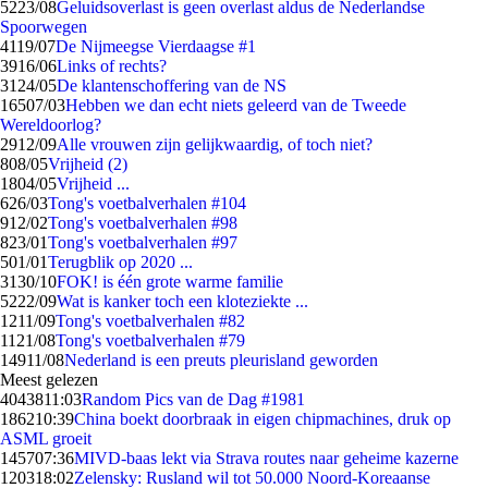
52
23/08
Geluidsoverlast is geen overlast aldus de Nederlandse
Spoorwegen
41
19/07
De Nijmeegse Vierdaagse #1
39
16/06
Links of rechts?
31
24/05
De klantenschoffering van de NS
165
07/03
Hebben we dan echt niets geleerd van de Tweede
Wereldoorlog?
29
12/09
Alle vrouwen zijn gelijkwaardig, of toch niet?
8
08/05
Vrijheid (2)
18
04/05
Vrijheid ...
6
26/03
Tong's voetbalverhalen #104
9
12/02
Tong's voetbalverhalen #98
8
23/01
Tong's voetbalverhalen #97
5
01/01
Terugblik op 2020 ...
31
30/10
FOK! is één grote warme familie
52
22/09
Wat is kanker toch een kloteziekte ...
12
11/09
Tong's voetbalverhalen #82
11
21/08
Tong's voetbalverhalen #79
149
11/08
Nederland is een preuts pleurisland geworden
Meest gelezen
40438
11:03
Random Pics van de Dag #1981
1862
10:39
China boekt doorbraak in eigen chipmachines, druk op
ASML groeit
1457
07:36
MIVD-baas lekt via Strava routes naar geheime kazerne
1203
18:02
Zelensky: Rusland wil tot 50.000 Noord-Koreaanse