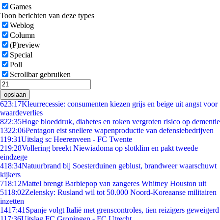
Games
Toon berichten van deze types
Weblog
Column
(P)review
Special
Poll
Scrollbar gebruiken
opslaan
6
23:17
Kleurrecessie: consumenten kiezen grijs en beige uit angst voor
waardeverlies
8
22:35
Hoge bloeddruk, diabetes en roken vergroten risico op dementie
13
22:06
Pentagon eist snellere wapenproductie van defensiebedrijven
1
19:31
Uitslag sc Heerenveen - FC Twente
2
19:28
Vollering breekt Niewiadoma op slotklim en pakt tweede
eindzege
4
18:34
Natuurbrand bij Soesterduinen geblust, brandweer waarschuwt
kijkers
7
18:12
Mattel brengt Barbiepop van zangeres Whitney Houston uit
51
18:02
Zelensky: Rusland wil tot 50.000 Noord-Koreaanse militairen
inzetten
14
17:41
Spanje volgt Italië met grenscontroles, tien reizigers geweigerd
1
17:36
Uitslag FC Groningen - FC Utrecht