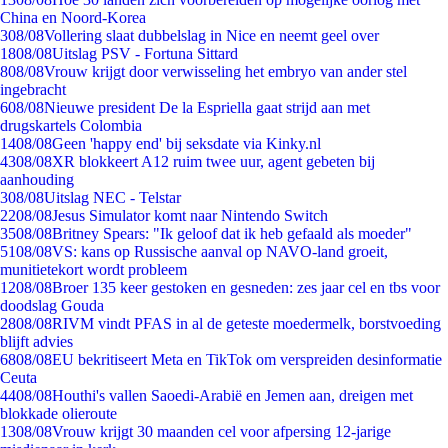
China en Noord-Korea
3
08/08
Vollering slaat dubbelslag in Nice en neemt geel over
18
08/08
Uitslag PSV - Fortuna Sittard
8
08/08
Vrouw krijgt door verwisseling het embryo van ander stel
ingebracht
6
08/08
Nieuwe president De la Espriella gaat strijd aan met
drugskartels Colombia
14
08/08
Geen 'happy end' bij seksdate via Kinky.nl
43
08/08
XR blokkeert A12 ruim twee uur, agent gebeten bij
aanhouding
3
08/08
Uitslag NEC - Telstar
22
08/08
Jesus Simulator komt naar Nintendo Switch
35
08/08
Britney Spears: "Ik geloof dat ik heb gefaald als moeder"
51
08/08
VS: kans op Russische aanval op NAVO-land groeit,
munitietekort wordt probleem
12
08/08
Broer 135 keer gestoken en gesneden: zes jaar cel en tbs voor
doodslag Gouda
28
08/08
RIVM vindt PFAS in al de geteste moedermelk, borstvoeding
blijft advies
68
08/08
EU bekritiseert Meta en TikTok om verspreiden desinformatie
Ceuta
44
08/08
Houthi's vallen Saoedi-Arabië en Jemen aan, dreigen met
blokkade olieroute
13
08/08
Vrouw krijgt 30 maanden cel voor afpersing 12-jarige