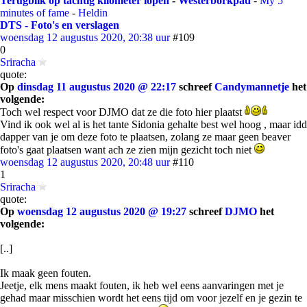
Terugblik op tachtig kilometer lopen
-
Westerborkpad
-
My 5
minutes of fame
-
Heldin
DTS - Foto's en verslagen
woensdag 12 augustus 2020, 20:38 uur
#109
0
Sriracha
quote:
Op
dinsdag 11 augustus 2020 @ 22:17
schreef
Candymannetje
het
volgende:
Toch wel respect voor DJMO dat ze die foto hier plaatst
Vind ik ook wel al is het tante Sidonia gehalte best wel hoog , maar idd
dapper van je om deze foto te plaatsen, zolang ze maar geen beaver
foto's gaat plaatsen want ach ze zien mijn gezicht toch niet
woensdag 12 augustus 2020, 20:48 uur
#110
1
Sriracha
quote:
Op
woensdag 12 augustus 2020 @ 19:27
schreef
DJMO
het
volgende:
[..]
Ik maak geen fouten.
Jeetje, elk mens maakt fouten, ik heb wel eens aanvaringen met je
gehad maar misschien wordt het eens tijd om voor jezelf en je gezin te