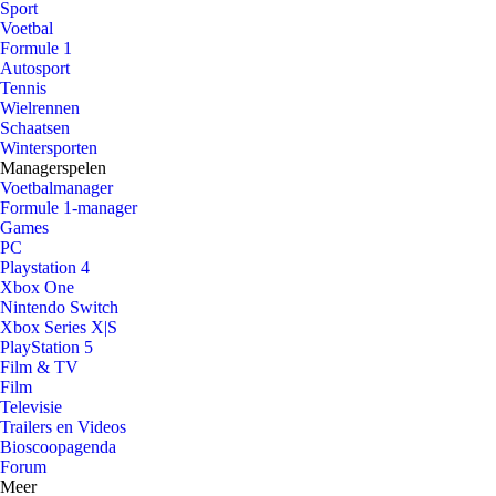
Sport
Voetbal
Formule 1
Autosport
Tennis
Wielrennen
Schaatsen
Wintersporten
Managerspelen
Voetbalmanager
Formule 1-manager
Games
PC
Playstation 4
Xbox One
Nintendo Switch
Xbox Series X|S
PlayStation 5
Film & TV
Film
Televisie
Trailers en Videos
Bioscoopagenda
Forum
Meer