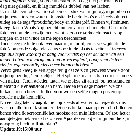
didn’t happen’
vraag volgde uiteraard. Een dag niet gelachen is een
dag niet geleefd, en ik lag inmiddels dubbel van het lachen.
Ik maakte een foto waarop alleen een stuk van mijn rug, mijn billen en
mijn benen te zien waren. Ik postte de beide foto’s op Facebook met
uitleg en de tags #proudofmybody en #hittegolf. Binnen vijf minuten
kreeg ik een WhatsApp bericht binnen van een familielid. Of ik m’n
foto even wilde verwijderen, want ik zou er verkeerde reacties op
krijgen en daar wilde ze me tegen beschermen.
Toen steeg de hitte ook even naar mijn hoofd, en ik verwijderde de
foto’s om er de volgende status voor in de plaats te zetten:
“Mensen
zijn dus tegenwoordig al bang voor kritiek op het lichaam van een
ander. Ik heb m'n vorige post maar verwijderd, aangezien de tere
zieltjes tegenwoordig niets meer kunnen hebben.”
Vervolgens kreeg ik een appje terug dat ze zich gekwetst voelde door
mijn opmerking ‘tere zieltjes’. Het spijt me, maar ik kan er niets anders
van maken. Jaren geleden lagen we topless zij aan zij op het strand en
niemand die er aanstoot aan nam. Heden ten dage moeten we ons
bijkans in een boerka hullen voor we een selfie mogen posten op
sociale media kennelijk.
Nu een dag later vraag ik me nog steeds af wat er nou eigenlijk mis
was met die foto. Ik stond er niet eens herkenbaar op, en mijn billen en
benen vind ik persoonlijk het mooiste aan mijn lichaam. Of zou het er
aan gelegen hebben dat ik op een Ajax-deken lag en mijn familie zijn
oorsprong heeft in Rotterdam?
Update 19:15:00 uur