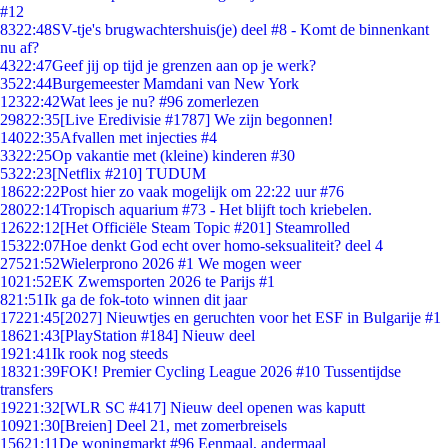
#12
83
22:48
SV-tje's brugwachtershuis(je) deel #8 - Komt de binnenkant
nu af?
43
22:47
Geef jij op tijd je grenzen aan op je werk?
35
22:44
Burgemeester Mamdani van New York
123
22:42
Wat lees je nu? #96 zomerlezen
298
22:35
[Live Eredivisie #1787] We zijn begonnen!
140
22:35
Afvallen met injecties #4
33
22:25
Op vakantie met (kleine) kinderen #30
53
22:23
[Netflix #210] TUDUM
186
22:22
Post hier zo vaak mogelijk om 22:22 uur #76
280
22:14
Tropisch aquarium #73 - Het blijft toch kriebelen.
126
22:12
[Het Officiële Steam Topic #201] Steamrolled
153
22:07
Hoe denkt God echt over homo-seksualiteit? deel 4
275
21:52
Wielerprono 2026 #1 We mogen weer
10
21:52
EK Zwemsporten 2026 te Parijs #1
8
21:51
Ik ga de fok-toto winnen dit jaar
172
21:45
[2027] Nieuwtjes en geruchten voor het ESF in Bulgarije #1
186
21:43
[PlayStation #184] Nieuw deel
19
21:41
Ik rook nog steeds
183
21:39
FOK! Premier Cycling League 2026 #10 Tussentijdse
transfers
192
21:32
[WLR SC #417] Nieuw deel openen was kaputt
109
21:30
[Breien] Deel 21, met zomerbreisels
156
21:11
De woningmarkt #96 Eenmaal, andermaal