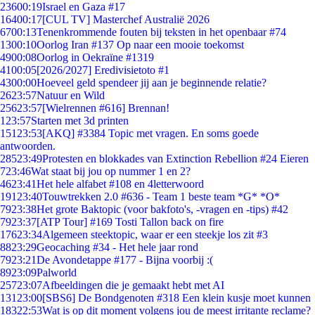
236
00:19
Israel en Gaza #17
164
00:17
[CUL TV] Masterchef Australië 2026
67
00:13
Tenenkrommende fouten bij teksten in het openbaar #74
13
00:10
Oorlog Iran #137 Op naar een mooie toekomst
49
00:08
Oorlog in Oekraïne #1319
41
00:05
[2026/2027] Eredivisietoto #1
43
00:00
Hoeveel geld spendeer jij aan je beginnende relatie?
26
23:57
Natuur en Wild
256
23:57
[Wielrennen #616] Brennan!
1
23:57
Starten met 3d printen
151
23:53
[AKQ] #3384 Topic met vragen. En soms goede
antwoorden.
285
23:49
Protesten en blokkades van Extinction Rebellion #24 Eieren
7
23:46
Wat staat bij jou op nummer 1 en 2?
46
23:41
Het hele alfabet #108 en 4letterwoord
191
23:40
Touwtrekken 2.0 #636 - Team 1 beste team *G* *O*
79
23:38
Het grote Baktopic (voor bakfoto's, -vragen en -tips) #42
79
23:37
[ATP Tour] #169 Tosti Tallon back on fire
176
23:34
Algemeen steektopic, waar er een steekje los zit #3
88
23:29
Geocaching #34 - Het hele jaar rond
79
23:21
De Avondetappe #177 - Bijna voorbij :(
89
23:09
Palworld
257
23:07
Afbeeldingen die je gemaakt hebt met AI
131
23:00
[SBS6] De Bondgenoten #318 Een klein kusje moet kunnen
183
22:53
Wat is op dit moment volgens jou de meest irritante reclame?