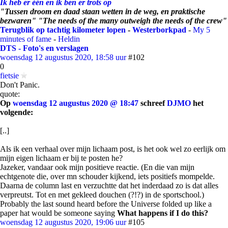
Ik heb er één en ik ben er trots op
"Tussen droom en daad staan wetten in de weg, en praktische
bezwaren" "The needs of the many outweigh the needs of the crew"
Terugblik op tachtig kilometer lopen
-
Westerborkpad
-
My 5
minutes of fame
-
Heldin
DTS - Foto's en verslagen
woensdag 12 augustus 2020, 18:58 uur
#102
0
fietsie
Don't Panic.
quote:
Op
woensdag 12 augustus 2020 @ 18:47
schreef
DJMO
het
volgende:
[..]
Als ik een verhaal over mijn lichaam post, is het ook wel zo eerlijk om
mijn eigen lichaam er bij te posten he?
Jazeker, vandaar ook mijn positieve reactie. (En die van mijn
echtgenote die, over mn schouder kijkend, iets positiefs mompelde.
Daarna de column last en verzuchtte dat het inderdaad zo is dat alles
verpreutst. Tot en met gekleed douchen (?!?) in de sportschool.)
Probably the last sound heard before the Universe folded up like a
paper hat would be someone saying
What happens if I do this?
woensdag 12 augustus 2020, 19:06 uur
#105