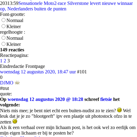
203
13:59
Sensationele Moto2-race Silverstone levert nieuwe winnaar
op, Nederlanders buiten de punten
Font-grootte:
Normaal
Kleiner
regelhoogte :
Normaal
Kleiner
149 reacties
Reactiepagina:
1
2
3
Eindredactie Frontpage
woensdag 12 augustus 2020, 18:47 uur
#101
0
DJMO
#trut
quote:
Op
woensdag 12 augustus 2020 @ 18:28
schreef
fietsie
het
volgende:
Niets mis mee; je bent niet echt een buiten-nudist zo te zien?
Wel
leuk dat je je zo "blootgeeft" ipv een plaatje uit photostock ofzo in te
zetten
Als ik een verhaal over mijn lichaam post, is het ook wel zo eerlijk om
mijn eigen lichaam er bij te posten he?