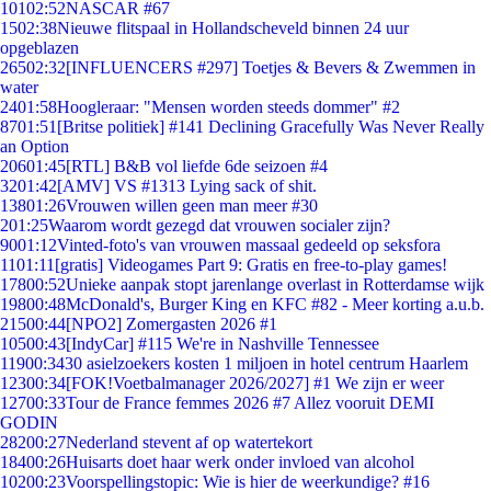
101
02:52
NASCAR #67
15
02:38
Nieuwe flitspaal in Hollandscheveld binnen 24 uur
opgeblazen
265
02:32
[INFLUENCERS #297] Toetjes & Bevers & Zwemmen in
water
24
01:58
Hoogleraar: "Mensen worden steeds dommer" #2
87
01:51
[Britse politiek] #141 Declining Gracefully Was Never Really
an Option
206
01:45
[RTL] B&B vol liefde 6de seizoen #4
32
01:42
[AMV] VS #1313 Lying sack of shit.
138
01:26
Vrouwen willen geen man meer #30
2
01:25
Waarom wordt gezegd dat vrouwen socialer zijn?
90
01:12
Vinted-foto's van vrouwen massaal gedeeld op seksfora
11
01:11
[gratis] Videogames Part 9: Gratis en free-to-play games!
178
00:52
Unieke aanpak stopt jarenlange overlast in Rotterdamse wijk
198
00:48
McDonald's, Burger King en KFC #82 - Meer korting a.u.b.
215
00:44
[NPO2] Zomergasten 2026 #1
105
00:43
[IndyCar] #115 We're in Nashville Tennessee
119
00:34
30 asielzoekers kosten 1 miljoen in hotel centrum Haarlem
123
00:34
[FOK!Voetbalmanager 2026/2027] #1 We zijn er weer
127
00:33
Tour de France femmes 2026 #7 Allez vooruit DEMI
GODIN
282
00:27
Nederland stevent af op watertekort
184
00:26
Huisarts doet haar werk onder invloed van alcohol
102
00:23
Voorspellingstopic: Wie is hier de weerkundige? #16