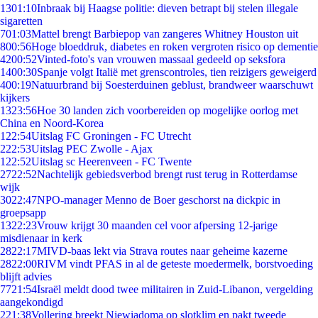
13
01:10
Inbraak bij Haagse politie: dieven betrapt bij stelen illegale
sigaretten
7
01:03
Mattel brengt Barbiepop van zangeres Whitney Houston uit
8
00:56
Hoge bloeddruk, diabetes en roken vergroten risico op dementie
42
00:52
Vinted-foto's van vrouwen massaal gedeeld op seksfora
14
00:30
Spanje volgt Italië met grenscontroles, tien reizigers geweigerd
4
00:19
Natuurbrand bij Soesterduinen geblust, brandweer waarschuwt
kijkers
13
23:56
Hoe 30 landen zich voorbereiden op mogelijke oorlog met
China en Noord-Korea
1
22:54
Uitslag FC Groningen - FC Utrecht
2
22:53
Uitslag PEC Zwolle - Ajax
1
22:52
Uitslag sc Heerenveen - FC Twente
27
22:52
Nachtelijk gebiedsverbod brengt rust terug in Rotterdamse
wijk
30
22:47
NPO-manager Menno de Boer geschorst na dickpic in
groepsapp
13
22:23
Vrouw krijgt 30 maanden cel voor afpersing 12-jarige
misdienaar in kerk
28
22:17
MIVD-baas lekt via Strava routes naar geheime kazerne
28
22:00
RIVM vindt PFAS in al de geteste moedermelk, borstvoeding
blijft advies
77
21:54
Israël meldt dood twee militairen in Zuid-Libanon, vergelding
aangekondigd
2
21:38
Vollering breekt Niewiadoma op slotklim en pakt tweede