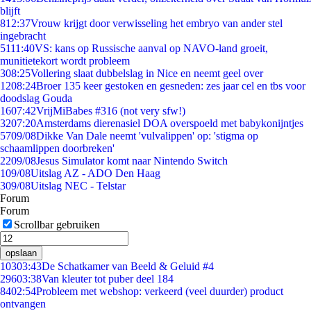
blijft
8
12:37
Vrouw krijgt door verwisseling het embryo van ander stel
ingebracht
51
11:40
VS: kans op Russische aanval op NAVO-land groeit,
munitietekort wordt probleem
3
08:25
Vollering slaat dubbelslag in Nice en neemt geel over
12
08:24
Broer 135 keer gestoken en gesneden: zes jaar cel en tbs voor
doodslag Gouda
16
07:42
VrijMiBabes #316 (not very sfw!)
32
07:20
Amsterdams dierenasiel DOA overspoeld met babykonijntjes
57
09/08
Dikke Van Dale neemt 'vulvalippen' op: 'stigma op
schaamlippen doorbreken'
22
09/08
Jesus Simulator komt naar Nintendo Switch
1
09/08
Uitslag AZ - ADO Den Haag
3
09/08
Uitslag NEC - Telstar
Forum
Forum
Scrollbar gebruiken
opslaan
103
03:43
De Schatkamer van Beeld & Geluid #4
296
03:38
Van kleuter tot puber deel 184
84
02:54
Probleem met webshop: verkeerd (veel duurder) product
ontvangen