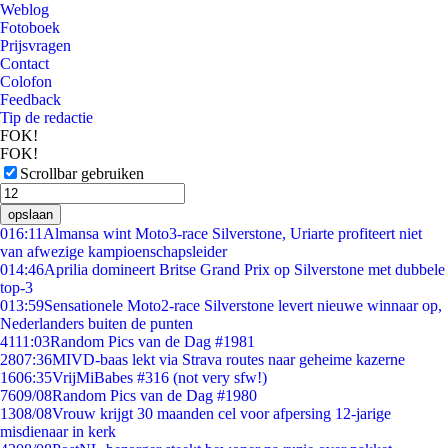
Weblog
Fotoboek
Prijsvragen
Contact
Colofon
Feedback
Tip de redactie
FOK!
FOK!
Scrollbar gebruiken
opslaan
0
16:11
Almansa wint Moto3-race Silverstone, Uriarte profiteert niet
van afwezige kampioenschapsleider
0
14:46
Aprilia domineert Britse Grand Prix op Silverstone met dubbele
top-3
0
13:59
Sensationele Moto2-race Silverstone levert nieuwe winnaar op,
Nederlanders buiten de punten
41
11:03
Random Pics van de Dag #1981
28
07:36
MIVD-baas lekt via Strava routes naar geheime kazerne
16
06:35
VrijMiBabes #316 (not very sfw!)
76
09/08
Random Pics van de Dag #1980
13
08/08
Vrouw krijgt 30 maanden cel voor afpersing 12-jarige
misdienaar in kerk