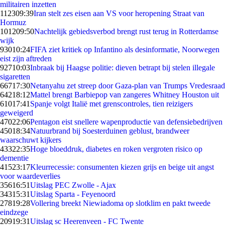
militairen inzetten
1123
09:39
Iran stelt zes eisen aan VS voor heropening Straat van
Hormuz
1012
09:50
Nachtelijk gebiedsverbod brengt rust terug in Rotterdamse
wijk
930
10:24
FIFA ziet kritiek op Infantino als desinformatie, Noorwegen
eist zijn aftreden
927
10:03
Inbraak bij Haagse politie: dieven betrapt bij stelen illegale
sigaretten
667
17:30
Netanyahu zet streep door Gaza-plan van Trumps Vredesraad
642
18:12
Mattel brengt Barbiepop van zangeres Whitney Houston uit
610
17:41
Spanje volgt Italië met grenscontroles, tien reizigers
geweigerd
470
22:06
Pentagon eist snellere wapenproductie van defensiebedrijven
450
18:34
Natuurbrand bij Soesterduinen geblust, brandweer
waarschuwt kijkers
433
22:35
Hoge bloeddruk, diabetes en roken vergroten risico op
dementie
415
23:17
Kleurrecessie: consumenten kiezen grijs en beige uit angst
voor waardeverlies
356
16:51
Uitslag PEC Zwolle - Ajax
343
15:31
Uitslag Sparta - Feyenoord
278
19:28
Vollering breekt Niewiadoma op slotklim en pakt tweede
eindzege
209
19:31
Uitslag sc Heerenveen - FC Twente