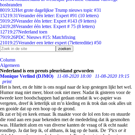
bosbranden
80
19:32
Het grote dagelijkse Trump nieuws topic #31
152
19:31
Verander één letter: Expert #91 (10 letters)
59
19:29
Verander één letter: Expert #143 (9 letters)
24
19:28
Verander één letter. Expert # 75 (8 letters)
127
19:27
Nederland toen
79
19:26
PDC Nieuws #15: Matchfixing
210
19:25
Verander een letter expert (7lettereditie) #50
Column
Algemeen
Nederland is een preuts pleurisland geworden
Monique Verlind (DJMO)
11-08-2020 18:00
11-08-2020 19:15
print
Het is heet, en de hitte is ons nogal naar de kop gestegen lijkt het wel.
Humor mag niet meer, bloot ook niet meer. Nadat ik gisteren voor de
tweede keer boodschappen had gedaan omdat ik wc-papier was
vergeten, dreef ik letterlijk uit m’n kleding en ik trok dan ook alles uit
en gooide dat op een hoop op de grond.
Ik zat er bij en keek ernaar. Ik maakte voor de lol een foto en stuurde
die rond aan een paar bekenden met de mededeling dat ik gesmolten
was. Hilariteit alom en van diverse kanten de vraag of ik echt naakt
rondliep. Ja dat liep ik, of althans, ik lag op de bank. De
‘Pics or it