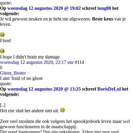
quote:
Op
woensdag 12 augustus 2020 @ 19:02
schreef
tong80
het
volgende:
Je wil gewoon neuken en je hebt me afgewezen.
Beste keus
van je
leven.
Fixed
I hope I didn't brain my damage
woensdag 12 augustus 2020, 22:17 uur
#114
0
Ghost_Buster
I aint 'fraid of no ghost
quote:
Op
woensdag 12 augustus 2020 @ 13:25
schreef
BorisDeLul
het
volgende:
[..]
Het ene sluit het andere niet uit.
Zeer veel moslims die ook volgens het sprookjesboek leven maar wel
gewoon functioneren in de maatschappij.
Die goed funtioneren? Dat zijn enkelingen. Zeker niet zeer veel.