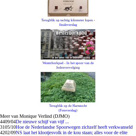
Terugblik op tachtig kilometer lopen -
finaleverslag
Westerborkpad - In het spoor van de
Jodenvervolging
Terugblik op de Hartstocht
(Fotoverslag)
Meer van Monique Verlind (DJMO)
44
09/04
De nieuwe schijf van vijf ...
31
05/10
Hoe de Nederlandse Spoorwegen zichzelf heeft verkwanseld
42
02/09
NS laat het klootjesvolk in de kou staan; alles voor de elite