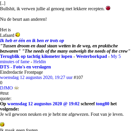
[..]
Bullshit, ik verwen jullie al genoeg met lekkere recepten.
Nu de beurt aan anderen!
Het is
Lafaard
Ik heb er één en ik ben er trots op
"Tussen droom en daad staan wetten in de weg, en praktische
bezwaren" "The needs of the many outweigh the needs of the crew"
Terugblik op tachtig kilometer lopen
-
Westerborkpad
-
My 5
minutes of fame
-
Heldin
DTS - Foto's en verslagen
Eindredactie Frontpage
woensdag 12 augustus 2020, 19:27 uur
#107
0
DJMO
#trut
quote:
Op
woensdag 12 augustus 2020 @ 19:02
schreef
tong80
het
volgende:
Je wil gewoon neuken en je hebt me afgewezen. Fout van je leven.
Ik maak geen fouten.