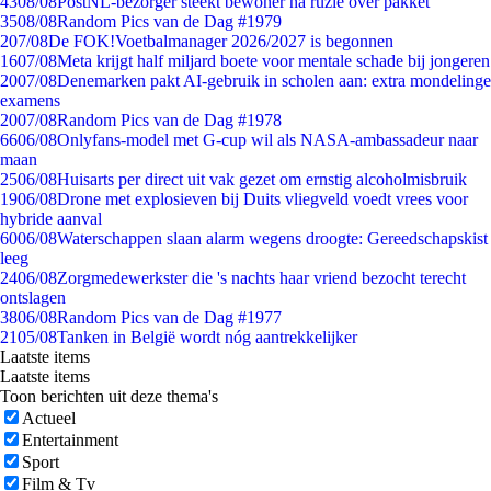
43
08/08
PostNL-bezorger steekt bewoner na ruzie over pakket
35
08/08
Random Pics van de Dag #1979
2
07/08
De FOK!Voetbalmanager 2026/2027 is begonnen
16
07/08
Meta krijgt half miljard boete voor mentale schade bij jongeren
20
07/08
Denemarken pakt AI-gebruik in scholen aan: extra mondelinge
examens
20
07/08
Random Pics van de Dag #1978
66
06/08
Onlyfans-model met G-cup wil als NASA-ambassadeur naar
maan
25
06/08
Huisarts per direct uit vak gezet om ernstig alcoholmisbruik
19
06/08
Drone met explosieven bij Duits vliegveld voedt vrees voor
hybride aanval
60
06/08
Waterschappen slaan alarm wegens droogte: Gereedschapskist
leeg
24
06/08
Zorgmedewerkster die 's nachts haar vriend bezocht terecht
ontslagen
38
06/08
Random Pics van de Dag #1977
21
05/08
Tanken in België wordt nóg aantrekkelijker
Laatste items
Laatste items
Toon berichten uit deze thema's
Actueel
Entertainment
Sport
Film & Tv