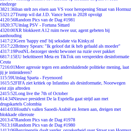
eindzege
38
21:36
Iran stelt zes eisen aan VS voor heropening Straat van Hormuz
53
21:27
Trump wil dat J.D. Vance hem in 2028 opvolgt
41
20:56
Random Pics van de Dag #1981
18
20:37
Uitslag PSV - Fortuna Sittard
43
20:00
XR blokkeert A12 ruim twee uur, agent gebeten bij
aanhouding
14
17:23
Geen 'happy end' bij seksdate via Kinky.nl
35
17:22
Britney Spears: "Ik geloof dat ik heb gefaald als moeder"
43
17:19
PostNL-bezorger steekt bewoner na ruzie over pakket
68
17:15
EU bekritiseert Meta en TikTok om verspreiden desinformatie
Ceuta
72
16:01
Meer agressie tegen een andersluidende politieke mening, laat
jij je intimideren?
1
15:59
Uitslag Sparta - Feyenoord
16
15:52
FIFA ziet kritiek op Infantino als desinformatie, Noorwegen
eist zijn aftreden
24
15:52
Long live the 7th of October
6
14:34
Nieuwe president De la Espriella gaat strijd aan met
drugskartels Colombia
44
14:03
Houthi's vallen Saoedi-Arabië en Jemen aan, dreigen met
blokkade olieroute
20
13:47
Random Pics van de Dag #1978
76
13:16
Random Pics van de Dag #1980
14
13:06
Benzineprijs daalt verder, onzekerheid over Straat van Hormuz