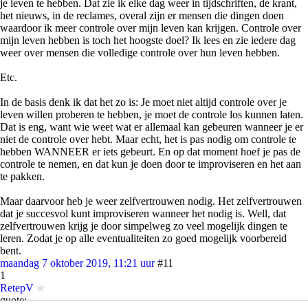
je leven te hebben. Dat zie ik elke dag weer in tijdschriften, de krant,
het nieuws, in de reclames, overal zijn er mensen die dingen doen
waardoor ik meer controle over mijn leven kan krijgen. Controle over
mijn leven hebben is toch het hoogste doel? Ik lees en zie iedere dag
weer over mensen die volledige controle over hun leven hebben.
Etc.
In de basis denk ik dat het zo is: Je moet niet altijd controle over je
leven willen proberen te hebben, je moet de controle los kunnen laten.
Dat is eng, want wie weet wat er allemaal kan gebeuren wanneer je er
niet de controle over hebt. Maar echt, het is pas nodig om controle te
hebben WANNEER er iets gebeurt. En op dat moment hoef je pas de
controle te nemen, en dat kun je doen door te improviseren en het aan
te pakken.
Maar daarvoor heb je weer zelfvertrouwen nodig. Het zelfvertrouwen
dat je succesvol kunt improviseren wanneer het nodig is. Well, dat
zelfvertrouwen krijg je door simpelweg zo veel mogelijk dingen te
leren. Zodat je op alle eventualiteiten zo goed mogelijk voorbereid
bent.
maandag 7 oktober 2019, 11:21 uur
#11
1
RetepV
quote: