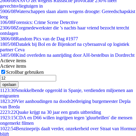
26
06/08
NAVO zet wegens Russische provocatie 250% meer
gevechtsvliegtuigen in
59
06/08
Waterschappen slaan alarm wegens droogte: Gereedschapskist
leeg
1
06/08
Forensics: Crime Scene Detective
23
06/08
Zorgmedewerkster die 's nachts haar vriend bezocht terecht
ontslagen
38
06/08
Random Pics van de Dag #1977
18
05/08
Datalek bij Bol en de Bijenkorf na cyberaanval op logistiek
partner Ceva
34
05/08
Kind overleden na aanrijding door AH-bestelbus in Dordrecht
Actieve items
Actieve items
Scrollbar gebruiken
opslaan
11
23:30
Smokkelbende opgerold in Spanje, verdienden miljoenen aan
migranten
18
23:29
Vier aanhoudingen na doodsbedreiging burgemeester Depla
van Breda
22
23:22
Quake krijgt na 30 jaar een gratis uitbreiding
19
23:15
CDA en D66 willen ingrijpen tegen 'gluurbrillen' die mensen
ongemerkt filmen
10
22:54
Benzineprijs daalt verder, onzekerheid over Straat van Hormuz
blijft