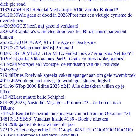
dick-pic rond
118
20:45
Het RLS Social Media-topic #160 Zonder Kolonel!!
241
20:39
Wie gaan er dood in 2026?Post met een vleugje cynisme de
overledenen.
44
20:30
GGZ heeft mij gezond verklaard.
23
20:29
Capibara's wandelen doodleuk het Braziliaanse parlement
binnen
257
20:25
[UFO/UAP] #16 The Age of Disclosure
137
20:20
[Wielrennen #616] Brennan!
68
20:15
GTA VI #12 GTA VI Extended look 27 Augustus Netflix/YT
10
20:13
[gratis] Videogames Part 9: Gratis en free-to-play games!
43
19:50
[Voorspellen] Voorspel de eindstand van de Eredivisie
2026/2027
7
19:48
Dries Roelvink spreekt vakantieganger aan om gele zwembroek
49
19:46
Woningtekort: dus ga je woningen slopen, logisch
241
19:46
Top 2000 Editie 2025 #243 Alle dikzakken willen op je
lijken
4
19:42
Last minute balie Schiphol
8
19:39
[2023] Australië: Voyager - Promise #2 - Ze komen naar
Tilburg
74
19:36
Een tactische/militaire analyse van het front in Oekraïne #31
148
19:32
[SBS6] Vandaag Inside #136 - Boekje pluggen.
5
19:29
Ik ga de fok-toto winnen dit jaar
273
19:25
Het enige echte LEGO-topic #45 LEGOOOOOOOOOOO
235
19:13
Frontpage Feedback Topic #60