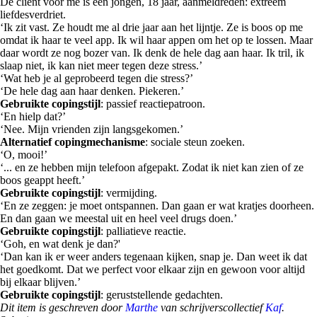
De cliënt voor me is een jongen, 18 jaar, aanmeldreden: extreem
liefdesverdriet.
‘Ik zit vast. Ze houdt me al drie jaar aan het lijntje. Ze is boos op me
omdat ik haar te veel app. Ik wil haar appen om het op te lossen. Maar
daar wordt ze nog bozer van. Ik denk de hele dag aan haar. Ik tril, ik
slaap niet, ik kan niet meer tegen deze stress.’
‘Wat heb je al geprobeerd tegen die stress?’
‘De hele dag aan haar denken. Piekeren.’
Gebruikte copingstijl
: passief reactiepatroon.
‘En hielp dat?’
‘Nee. Mijn vrienden zijn langsgekomen.’
Alternatief copingmechanisme
: sociale steun zoeken.
‘O, mooi!’
‘... en ze hebben mijn telefoon afgepakt. Zodat ik niet kan zien of ze
boos geappt heeft.’
Gebruikte copingstijl
: vermijding.
‘En ze zeggen: je moet ontspannen. Dan gaan er wat kratjes doorheen.
En dan gaan we meestal uit en heel veel drugs doen.’
Gebruikte copingstijl
: palliatieve reactie.
‘Goh, en wat denk je dan?'
‘Dan kan ik er weer anders tegenaan kijken, snap je. Dan weet ik dat
het goedkomt. Dat we perfect voor elkaar zijn en gewoon voor altijd
bij elkaar blijven.’
Gebruikte copingstijl
: geruststellende gedachten.
Dit item is geschreven door
Marthe
van schrijverscollectief
Kaf
.