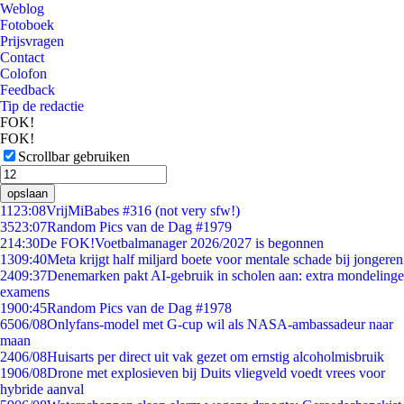
Weblog
Fotoboek
Prijsvragen
Contact
Colofon
Feedback
Tip de redactie
FOK!
FOK!
Scrollbar gebruiken
opslaan
11
23:08
VrijMiBabes #316 (not very sfw!)
35
23:07
Random Pics van de Dag #1979
2
14:30
De FOK!Voetbalmanager 2026/2027 is begonnen
13
09:40
Meta krijgt half miljard boete voor mentale schade bij jongeren
24
09:37
Denemarken pakt AI-gebruik in scholen aan: extra mondelinge
examens
19
00:45
Random Pics van de Dag #1978
65
06/08
Onlyfans-model met G-cup wil als NASA-ambassadeur naar
maan
24
06/08
Huisarts per direct uit vak gezet om ernstig alcoholmisbruik
19
06/08
Drone met explosieven bij Duits vliegveld voedt vrees voor
hybride aanval