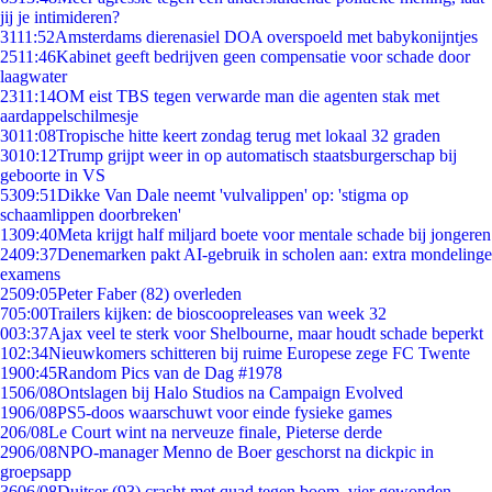
jij je intimideren?
31
11:52
Amsterdams dierenasiel DOA overspoeld met babykonijntjes
25
11:46
Kabinet geeft bedrijven geen compensatie voor schade door
laagwater
23
11:14
OM eist TBS tegen verwarde man die agenten stak met
aardappelschilmesje
30
11:08
Tropische hitte keert zondag terug met lokaal 32 graden
30
10:12
Trump grijpt weer in op automatisch staatsburgerschap bij
geboorte in VS
53
09:51
Dikke Van Dale neemt 'vulvalippen' op: 'stigma op
schaamlippen doorbreken'
13
09:40
Meta krijgt half miljard boete voor mentale schade bij jongeren
24
09:37
Denemarken pakt AI-gebruik in scholen aan: extra mondelinge
examens
25
09:05
Peter Faber (82) overleden
7
05:00
Trailers kijken: de bioscoopreleases van week 32
0
03:37
Ajax veel te sterk voor Shelbourne, maar houdt schade beperkt
1
02:34
Nieuwkomers schitteren bij ruime Europese zege FC Twente
19
00:45
Random Pics van de Dag #1978
15
06/08
Ontslagen bij Halo Studios na Campaign Evolved
19
06/08
PS5-doos waarschuwt voor einde fysieke games
2
06/08
Le Court wint na nerveuze finale, Pieterse derde
29
06/08
NPO-manager Menno de Boer geschorst na dickpic in
groepsapp
36
06/08
Duitser (93) crasht met quad tegen boom, vier gewonden