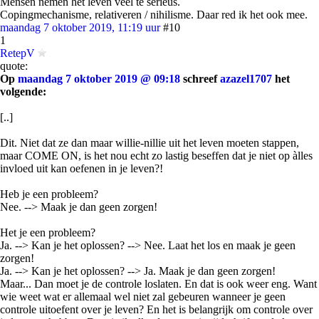
Mensen nemen het leven veel te serieus.
Copingmechanisme, relativeren / nihilisme. Daar red ik het ook mee.
maandag 7 oktober 2019, 11:19 uur
#10
1
RetepV
quote:
Op
maandag 7 oktober 2019 @ 09:18
schreef
azazel1707
het
volgende:
[..]
Dit. Niet dat ze dan maar willie-nillie uit het leven moeten stappen,
maar COME ON, is het nou echt zo lastig beseffen dat je niet op àlles
invloed uit kan oefenen in je leven?!
Heb je een probleem?
Nee. --> Maak je dan geen zorgen!
Het je een probleem?
Ja. --> Kan je het oplossen? --> Nee. Laat het los en maak je geen
zorgen!
Ja. --> Kan je het oplossen? --> Ja. Maak je dan geen zorgen!
Maar... Dan moet je de controle loslaten. En dat is ook weer eng. Want
wie weet wat er allemaal wel niet zal gebeuren wanneer je geen
controle uitoefent over je leven? En het is belangrijk om controle over