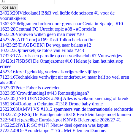
opslaan
249
23:29
[Videoland] B&B vol liefde 6de seizoen #1 voor de
vooruitkijkers
136
23:29
Migranten breken door grens naar Ceuta in Spanje,l #10
16
23:28
Centraal FC Utrecht topic #88 - #CorreiaIn
86
23:26
Vrouwen willen geen man meer #30
45
23:26
[ATP Tour] #169 Tosti Tallon back on fire
114
23:25
[DAGBOEK] De weg naar balans #12
10
23:23
Opmerkelijke foto's van Funda #243
173
23:17
Ajax is een parodie op een voetbalclub #7 Vuurwerkjes
194
23:17
[SBS6] De Oranjezomer #10 Helene je kan het niet stop
ermee
45
23:16
Jezelf gelukkig voelen als vrijgezelle vijftiger
71
23:16
Techniekles verdwijnt uit onderbouw: maar half zo veel uren
als 2007
19
23:07
Peter Faber is overleden
38
23:05
[Crowdfunding] #443 Rentestijgingen?
56
23:05
[INFLUENCERS #296] Alles is welkom kneuzing of breuk
156
23:04
Oorlog in Oekraïne #1318 Drone baby drone
252
23:03
[AMV] VS #1312 spammers van de internationale rechtsorde
113
22:55
[SBS6] De Bondgenoten #318 Een klein kusje moet kunnen
3
22:54
Het gezellige Eurojackpot KNVB Bekertopic 2026/27 #1
145
22:52
[WLR SC #417] Nieuw deel openen was kaputt
272
22:49
De Avondetappe #176 - Met Ellen ten Damme.