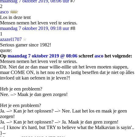
maandag 7 oktober 2019, 08:06 uur
#7
2
asco
Los in deze tent
Mensen nemen het leven veel te serieus.
maandag 7 oktober 2019, 09:18 uur
#8
1
azazel1707
Serious gamer since 1982!
quote:
Op
maandag 7 oktober 2019 @ 08:06
schreef
asco
het volgende:
Mensen nemen het leven veel te serieus.
Dit. Niet dat ze dan maar willie-nillie uit het leven moeten stappen,
maar COME ON, is het nou echt zo lastig beseffen dat je niet op àlles
invloed uit kan oefenen in je leven?!
Heb je een probleem?
Nee. --> Maak je dan geen zorgen!
Het je een probleem?
Ja. --> Kan je het oplossen? --> Nee. Laat het los en maak je geen
zorgen!
Ja. --> Kan je het oplossen? --> Ja. Maak je dan geen zorgen!
--{ I know it's hard, but TRY to believe what the Malkavian is sayin'..
}--