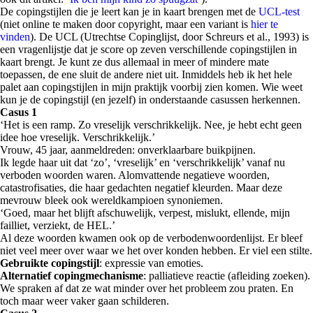
De copingstijlen die je leert kan je in kaart brengen met de
UCL-test
(niet online te maken door copyright, maar een variant is
hier te
vinden
). De UCL (Utrechtse Copinglijst, door Schreurs et al., 1993) is
een vragenlijstje dat je score op zeven verschillende copingstijlen in
kaart brengt. Je kunt ze dus allemaal in meer of mindere mate
toepassen, de ene sluit de andere niet uit. Inmiddels heb ik het hele
palet aan copingstijlen in mijn praktijk voorbij zien komen. Wie weet
kun je de copingstijl (en jezelf) in onderstaande casussen herkennen.
Casus 1
‘Het is een ramp. Zo vreselijk verschrikkelijk. Nee, je hebt echt geen
idee hoe vreselijk. Verschrikkelijk.’
Vrouw, 45 jaar, aanmeldreden: onverklaarbare buikpijnen.
Ik legde haar uit dat ‘zo’, ‘vreselijk’ en ‘verschrikkelijk’ vanaf nu
verboden woorden waren. Alomvattende negatieve woorden,
catastrofisaties, die haar gedachten negatief kleurden. Maar deze
mevrouw bleek ook wereldkampioen synoniemen.
‘Goed, maar het blijft afschuwelijk, verpest, mislukt, ellende, mijn
failliet, verziekt, de HEL.’
Al deze woorden kwamen ook op de verbodenwoordenlijst. Er bleef
niet veel meer over waar we het over konden hebben. Er viel een stilte.
Gebruikte copingstijl
: expressie van emoties.
Alternatief copingmechanisme
: palliatieve reactie (afleiding zoeken).
We spraken af dat ze wat minder over het probleem zou praten. En
toch maar weer vaker gaan schilderen.