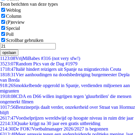
Toon berichten van deze types
Weblog
Column
(P)review
Special
Poll
Scrollbar gebruiken
opslaan
11
23:08
VrijMiBabes #316 (not very sfw!)
35
23:07
Random Pics van de Dag #1979
17
18:47
Italië hindert reizigers uit Spanje na migratiecrisis Ceuta
18
18:31
Vier aanhoudingen na doodsbedreiging burgemeester Depla
van Breda
9
18:26
Smokkelbende opgerold in Spanje, verdienden miljoenen aan
migranten
19
18:08
CDA en D66 willen ingrijpen tegen 'gluurbrillen' die mensen
ongemerkt filmen
10
17:56
Benzineprijs daalt verder, onzekerheid over Straat van Hormuz
blijft
26
17:47
Voedselprijzen wereldwijd op hoogste niveau in ruim drie jaar
22
14:33
Quake krijgt na 30 jaar een gratis uitbreiding
2
14:30
De FOK!Voetbalmanager 2026/2027 is begonnen
63
13:48
Meer agressie tegen een andersluidende politieke mening, laat