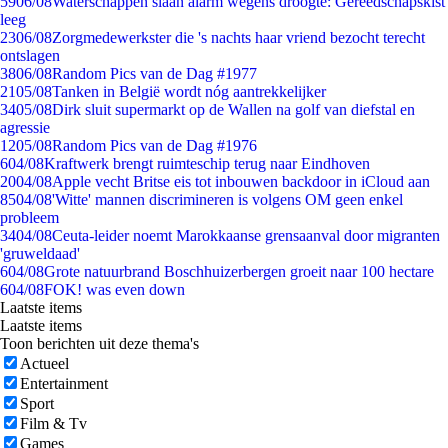
59
06/08
Waterschappen slaan alarm wegens droogte: Gereedschapskist
leeg
23
06/08
Zorgmedewerkster die 's nachts haar vriend bezocht terecht
ontslagen
38
06/08
Random Pics van de Dag #1977
21
05/08
Tanken in België wordt nóg aantrekkelijker
34
05/08
Dirk sluit supermarkt op de Wallen na golf van diefstal en
agressie
12
05/08
Random Pics van de Dag #1976
6
04/08
Kraftwerk brengt ruimteschip terug naar Eindhoven
20
04/08
Apple vecht Britse eis tot inbouwen backdoor in iCloud aan
85
04/08
'Witte' mannen discrimineren is volgens OM geen enkel
probleem
34
04/08
Ceuta-leider noemt Marokkaanse grensaanval door migranten
'gruweldaad'
6
04/08
Grote natuurbrand Boschhuizerbergen groeit naar 100 hectare
6
04/08
FOK! was even down
Laatste items
Laatste items
Toon berichten uit deze thema's
Actueel
Entertainment
Sport
Film & Tv
Games