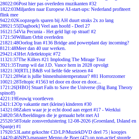
280
22:06
Post hier pas overleden muzikanten #32
18
22:03
Miljarden naar Europese AI-start-ups: Nederland profiteert
flink mee
94
22:02
Koopzegels sparen bij AH duurt straks 2x zo lang
289
21:55
[Dagboek] Veel aan hoofd - Deel 27
161
21:54
Via Pecunia - Het geld ligt op straat! #2
17
21:50
William Orbit overleden
218
21:48
Oorlog Iran #136 Bridge and powerplant day incoming?
81
21:48
Meer dan 40 uur werken.
294
21:43
Het Atletiektopic #72
113
21:37
The Killers #21 Imploding The Mirage Tour
39
21:35
Trump wil dat J.D. Vance hem in 2028 opvolgt
182
21:30
[RTL] B&B vol liefde 6de seizoen #4
173
21:28
Wat is jullie binnenhuistemperatuur? #81 Horrorzomer
100
21:28
Teltopic #1563 tel door en door en door....
17
21:26
[HBO] Stuart Fails to Save the Universe (Big Bang Theory
spinoff)
42
21:19
Eeuwig voortleven
24
21:12
Op vakantie met (kleine) kinderen #30
143
21:08
Zaken waar je je echt dood aan ergert #17 - Werklui
248
20:58
Afbeeldingen die je gemaakt hebt met AI
255
20:58
Totale zonsverduistering 12-08-2026 (Groenland, IJsland en
Spanje) #1
179
20:53
Laatst gekochte CD/LP/MuziekDVD deel 75 | koopjes
144
20:46
NPO-manager Menno de Boer (47) op non-actief stuurde