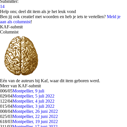
Submitter:
14
Help ons; deel dit item als je het leuk vond
Ben jij ook creatief met woorden en heb je iets te vertellen?
Meld je
aan als columnist
!
KAF-submit
Columnist
Eén van de auteurs bij Kaf, waar dit item geboren werd.
Meer van KAF-submit
0
06/05
Montpellier, 9 juli
0
29/04
Montpellier, 5 juli 2022
1
22/04
Montpellier, 4 juli 2022
0
15/04
Montpellier, 3 juli 2022
0
08/04
Montpellier, 26 juni 2022
0
25/03
Montpellier, 22 juni 2022
6
18/03
Montpellier, 19 juni 2022
3
11/03
Montpellier, 17 juni 2022