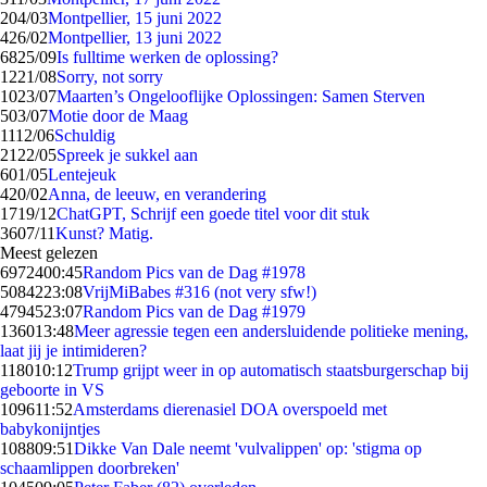
2
04/03
Montpellier, 15 juni 2022
4
26/02
Montpellier, 13 juni 2022
68
25/09
Is fulltime werken de oplossing?
12
21/08
Sorry, not sorry
10
23/07
Maarten’s Ongelooflijke Oplossingen: Samen Sterven
5
03/07
Motie door de Maag
11
12/06
Schuldig
21
22/05
Spreek je sukkel aan
6
01/05
Lentejeuk
4
20/02
Anna, de leeuw, en verandering
17
19/12
ChatGPT, Schrijf een goede titel voor dit stuk
36
07/11
Kunst? Matig.
Meest gelezen
69724
00:45
Random Pics van de Dag #1978
50842
23:08
VrijMiBabes #316 (not very sfw!)
47945
23:07
Random Pics van de Dag #1979
1360
13:48
Meer agressie tegen een andersluidende politieke mening,
laat jij je intimideren?
1180
10:12
Trump grijpt weer in op automatisch staatsburgerschap bij
geboorte in VS
1096
11:52
Amsterdams dierenasiel DOA overspoeld met
babykonijntjes
1088
09:51
Dikke Van Dale neemt 'vulvalippen' op: 'stigma op
schaamlippen doorbreken'