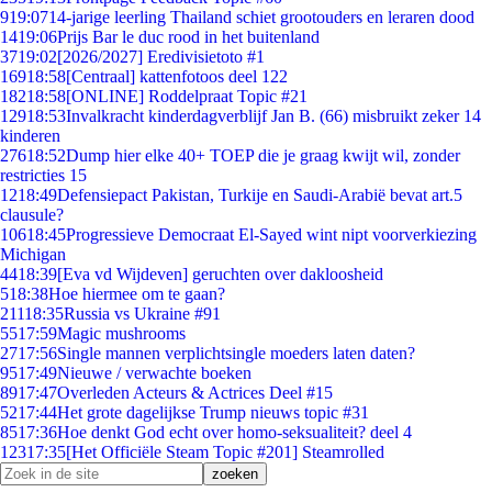
9
19:07
14-jarige leerling Thailand schiet grootouders en leraren dood
14
19:06
Prijs Bar le duc rood in het buitenland
37
19:02
[2026/2027] Eredivisietoto #1
169
18:58
[Centraal] kattenfotoos deel 122
182
18:58
[ONLINE] Roddelpraat Topic #21
129
18:53
Invalkracht kinderdagverblijf Jan B. (66) misbruikt zeker 14
kinderen
276
18:52
Dump hier elke 40+ TOEP die je graag kwijt wil, zonder
restricties 15
12
18:49
Defensiepact Pakistan, Turkije en Saudi-Arabië bevat art.5
clausule?
106
18:45
Progressieve Democraat El-Sayed wint nipt voorverkiezing
Michigan
44
18:39
[Eva vd Wijdeven] geruchten over dakloosheid
5
18:38
Hoe hiermee om te gaan?
211
18:35
Russia vs Ukraine #91
55
17:59
Magic mushrooms
27
17:56
Single mannen verplichtsingle moeders laten daten?
95
17:49
Nieuwe / verwachte boeken
89
17:47
Overleden Acteurs & Actrices Deel #15
52
17:44
Het grote dagelijkse Trump nieuws topic #31
85
17:36
Hoe denkt God echt over homo-seksualiteit? deel 4
123
17:35
[Het Officiële Steam Topic #201] Steamrolled