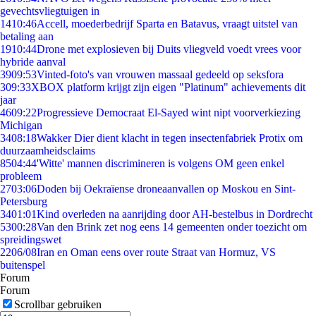
gevechtsvliegtuigen in
14
10:46
Accell, moederbedrijf Sparta en Batavus, vraagt uitstel van
betaling aan
19
10:44
Drone met explosieven bij Duits vliegveld voedt vrees voor
hybride aanval
39
09:53
Vinted-foto's van vrouwen massaal gedeeld op seksfora
3
09:33
XBOX platform krijgt zijn eigen "Platinum" achievements dit
jaar
46
09:22
Progressieve Democraat El-Sayed wint nipt voorverkiezing
Michigan
34
08:18
Wakker Dier dient klacht in tegen insectenfabriek Protix om
duurzaamheidsclaims
85
04:44
'Witte' mannen discrimineren is volgens OM geen enkel
probleem
27
03:06
Doden bij Oekraïense droneaanvallen op Moskou en Sint-
Petersburg
34
01:01
Kind overleden na aanrijding door AH-bestelbus in Dordrecht
53
00:28
Van den Brink zet nog eens 14 gemeenten onder toezicht om
spreidingswet
22
06/08
Iran en Oman eens over route Straat van Hormuz, VS
buitenspel
Forum
Forum
Scrollbar gebruiken