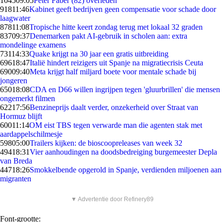
1045
09:05
Peter Faber (82) overleden
918
11:46
Kabinet geeft bedrijven geen compensatie voor schade door
laagwater
878
11:08
Tropische hitte keert zondag terug met lokaal 32 graden
837
09:37
Denemarken pakt AI-gebruik in scholen aan: extra
mondelinge examens
731
14:33
Quake krijgt na 30 jaar een gratis uitbreiding
696
18:47
Italië hindert reizigers uit Spanje na migratiecrisis Ceuta
690
09:40
Meta krijgt half miljard boete voor mentale schade bij
jongeren
650
18:08
CDA en D66 willen ingrijpen tegen 'gluurbrillen' die mensen
ongemerkt filmen
622
17:56
Benzineprijs daalt verder, onzekerheid over Straat van
Hormuz blijft
600
11:14
OM eist TBS tegen verwarde man die agenten stak met
aardappelschilmesje
598
05:00
Trailers kijken: de bioscoopreleases van week 32
494
18:31
Vier aanhoudingen na doodsbedreiging burgemeester Depla
van Breda
447
18:26
Smokkelbende opgerold in Spanje, verdienden miljoenen aan
migranten
▼ Advertentie door Refinery89
Font-grootte: