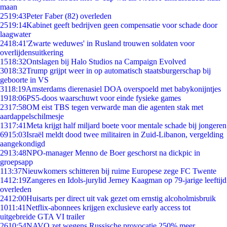
maan
25
19:43
Peter Faber (82) overleden
25
19:14
Kabinet geeft bedrijven geen compensatie voor schade door
laagwater
24
18:41
'Zwarte weduwes' in Rusland trouwen soldaten voor
overlijdensuitkering
15
18:32
Ontslagen bij Halo Studios na Campaign Evolved
30
18:32
Trump grijpt weer in op automatisch staatsburgerschap bij
geboorte in VS
31
18:19
Amsterdams dierenasiel DOA overspoeld met babykonijntjes
19
18:06
PS5-doos waarschuwt voor einde fysieke games
23
17:58
OM eist TBS tegen verwarde man die agenten stak met
aardappelschilmesje
13
17:41
Meta krijgt half miljard boete voor mentale schade bij jongeren
69
15:03
Israël meldt dood twee militairen in Zuid-Libanon, vergelding
aangekondigd
29
13:48
NPO-manager Menno de Boer geschorst na dickpic in
groepsapp
1
13:37
Nieuwkomers schitteren bij ruime Europese zege FC Twente
14
12:19
Zangeres en Idols-jurylid Jerney Kaagman op 79-jarige leeftijd
overleden
24
12:00
Huisarts per direct uit vak gezet om ernstig alcoholmisbruik
10
11:41
Netflix-abonnees krijgen exclusieve early access tot
uitgebreide GTA VI trailer
26
10:54
NAVO zet wegens Russische provocatie 250% meer