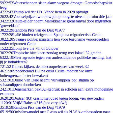
59
22:53
Waterschappen slaan alarm wegens droogte: Gereedschapskist
leeg
47
22:43
Trump wil dat J.D. Vance hem in 2028 opvolgt
26
22:42
Voedselprijzen wereldwijd op hoogste niveau in ruim drie jaar
34
22:32
Ceuta-leider noemt Marokkaanse grensaanval door migranten
'gruweldaad'
38
22:29
Random Pics van de Dag #1977
17
22:28
Italië hindert reizigers uit Spanje na migratiecrisis Ceuta
38
22:28
Spaanse politie: minstens tien voor terrorisme veroordeelden
onder migranten Ceuta
15
22:25
Long live the 7th of October
30
22:20
Tropische hitte keert zondag terug met lokaal 32 graden
63
22:19
Meer agressie tegen een andersluidende politieke mening, laat
jij je intimideren?
7
21:52
Trailers kijken: de bioscoopreleases van week 32
46
21:30
Spoedberaad EU na crisis Ceuta, moeten we onze
buitengrenzen beter bewaken?
53
21:03
Dikke Van Dale neemt 'vulvalippen' op: 'stigma op
schaamlippen doorbreken'
24
21:01
Denemarken pakt AI-gebruik in scholen aan: extra mondelinge
examens
36
20:20
Duitser (93) crasht met quad tegen boom, vier gewonden
11
20:01
VrijMiBabes #316 (not very sfw!)
35
19:58
Random Pics van de Dag #1979
65
19:50
Onlyfans-model met G-cup wil als NASA-ambassadeur naar