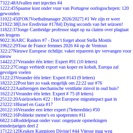
73
22:48
Afvallen met injecties #4
12
22:45
Spaanse kust onder vuur van Portugese oorlogsschepen: 120
gewonden
110
22:45
[FOK!Voetbalmanager 2026/2027] #1 We zijn er weer
219
22:38
[Live Eredivisie #1784] Dying seconds van het seizoen!
118
22:37
Jonge Cambridge professor stapt op na claims over plagiaat
en leugens
90
22:36
ARC Raiders #7 - Don’t forget about Stella Montis
196
22:29
Tour de France femmes 2026 #4 op de Ventoux
3
22:27
Nieuwe Europese richtlijn: vaker repareren ipv vervangen voor
nieuw
144
22:27
Verander één letter: Expert #91 (10 letters)
32
22:27
Congo verbiedt export van koper en kobalt, Europa zal
gevolgen voelen
51
22:23
Verander één letter: Expert #143 (9 letters)
182
22:22
Post hier zo vaak mogelijk om 22:22 uur #76
64
22:22
Aanbrengen mechanische ventilatie zinvol in oud huis?
16
22:21
Verander één letter. Expert # 75 (8 letters)
251
22:20
Asielzoekers #22 : Het Europese migratiepact gaat in
232
22:18
Israel en Gaza #17
201
22:16
Verander een letter expert (7lettereditie) #50
199
22:16
Politieke meme's en spotprenten #11
68
22:14
Roddelpraat onder vuur: ongepaste opmerkingen
minderjarigen deel 2
171
22:12
[Keuken Kampioen Divisie] #44 Vitesse mag weg