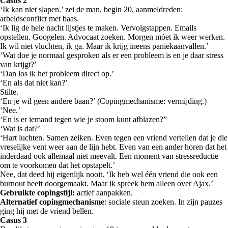
Casus 2
‘Ik kan niet slapen.’ zei de man, begin 20, aanmeldreden:
arbeidsconflict met baas.
‘Ik lig de hele nacht lijstjes te maken. Vervolgstappen. Emails
opstellen. Googelen. Advocaat zoeken. Morgen móet ik weer werken.
Ik wil niet vluchten, ik ga. Maar ik krijg ineens paniekaanvallen.’
‘Wat doe je normaal gesproken als er een probleem is en je daar stress
van krijgt?’
‘Dan los ik het probleem direct op.’
‘En als dat niet kan?’
Stilte.
‘En je wil geen andere baan?’ (Copingmechanisme: vermijding.)
‘Nee.’
‘En is er iemand tegen wie je stoom kunt afblazen?”
‘Wat is dat?’
‘Hart luchten. Samen zeiken. Even tegen een vriend vertellen dat je die
vreselijke vent weer aan de lijn hebt. Even van een ander horen dat het
inderdaad ook allemaal niet meevalt. Een moment van stressreductie
om te voorkomen dat het opstapelt.’
Nee, dat deed hij eigenlijk nooit. ‘Ik heb wel één vriend die ook een
burnout heeft doorgemaakt. Maar ik spreek hem alleen over Ajax.’
Gebruikte copingstijl:
actief aanpakken.
Alternatief copingmechanisme
: sociale steun zoeken. In zijn pauzes
ging hij met de vriend bellen.
Casus 3