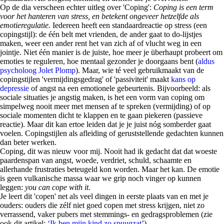
Op de dia verscheen echter uitleg over 'Coping':
Coping is een term
voor het hanteren van stress, en betekent ongeveer hetzelfde als
emotieregulatie.
Iedereen heeft een standaardreactie op stress (een
copingstijl): de één belt met vrienden, de ander gaat to do-lijstjes
maken, weer een ander rent het van zich af of vlucht weg in een
jointje. Niet één manier is de juiste, hoe meer je überhaupt probeert om
emoties te reguleren, hoe mentaal gezonder je doorgaans bent (
aldus
psycholoog Jolet Plomp
). Maar, wie té veel gebruikmaakt van de
copingstijlen 'vermijdingsgedrag' of 'passiviteit' maakt
kans op
depressie
of angst na een emotionele gebeurtenis. Bijvoorbeeld: als
sociale situaties je angstig maken, is het een vorm van coping om
simpelweg nooit meer met mensen af te spreken (vermijding) of op
sociale momenten dicht te klappen en te gaan piekeren (passieve
reactie). Maar dit kan ertoe leiden dat je je juist nóg somberder gaat
voelen. Copingstijlen als afleiding of geruststellende gedachten kunnen
dan beter werken.
Coping, dit was nieuw voor mij. Nooit had ik gedacht dat dat woeste
paardenspan van angst, woede, verdriet, schuld, schaamte en
allerhande frustraties beteugeld kon worden. Maar het kan. De emotie
is geen vulkanische massa waar we grip noch vinger op kunnen
leggen:
you can cope with it
.
Je leert dit 'copen' net als veel dingen in eerste plaats van en met je
ouders: ouders die zélf niet goed copen met stress krijgen, niet zo
verrassend, vaker pubers met stemmings- en gedragsproblemen (zie
ook dit artikel:
‘Ik ben mijn kind zo spuugzat
’).