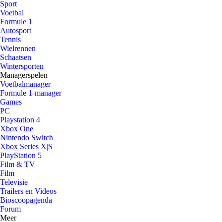
Sport
Voetbal
Formule 1
Autosport
Tennis
Wielrennen
Schaatsen
Wintersporten
Managerspelen
Voetbalmanager
Formule 1-manager
Games
PC
Playstation 4
Xbox One
Nintendo Switch
Xbox Series X|S
PlayStation 5
Film & TV
Film
Televisie
Trailers en Videos
Bioscoopagenda
Forum
Meer