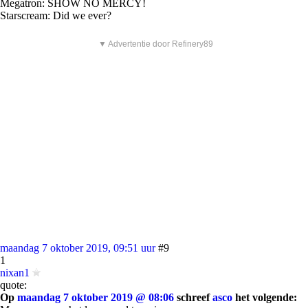
Megatron: SHOW NO MERCY!
Starscream: Did we ever?
▼ Advertentie door Refinery89
maandag 7 oktober 2019, 09:51 uur
#9
1
nixan1
quote:
Op
maandag 7 oktober 2019 @ 08:06
schreef
asco
het volgende: