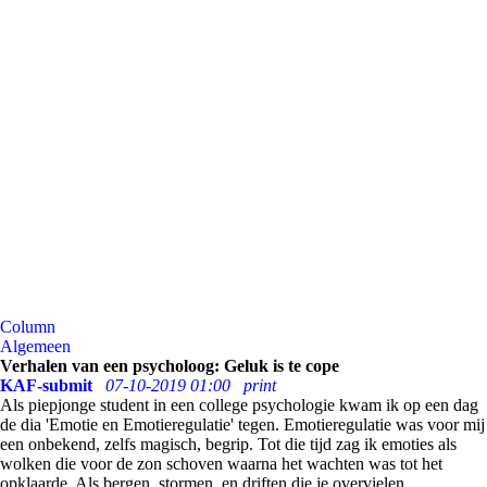
Column
Algemeen
Verhalen van een psycholoog: Geluk is te cope
KAF-submit
07-10-2019 01:00
print
Als piepjonge student in een college psychologie kwam ik op een dag
de dia 'Emotie en Emotieregulatie' tegen. Emotieregulatie was voor mij
een onbekend, zelfs magisch, begrip. Tot die tijd zag ik emoties als
wolken die voor de zon schoven waarna het wachten was tot het
opklaarde. Als bergen, stormen, en driften die je overvielen.