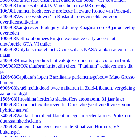
47
06/08
Trump wil dat J.D. Vance hem in 2028 opvolgt
1
06/08
Lemmen boekt eerste profzege in zware Ronde van Polen-rit
24
06/08
'Zwarte weduwes' in Rusland trouwen soldaten voor
overlijdensuitkering
14
06/08
Zangeres en Idols-jurylid Jerney Kaagman op 79-jarige leeftijd
overleden
10
06/08
Netflix-abonnees krijgen exclusieve early access tot
uitgebreide GTA VI trailer
65
06/08
Onlyfans-model met G-cup wil als NASA-ambassadeur naar
maan
24
06/08
Huisarts per direct uit vak gezet om ernstig alcoholmisbruik
3
06/08
XBOX platform krijgt zijn eigen "Platinum" achievements dit
jaar
12
06/08
Capibara's lopen Braziliaans parlementsgebouw Mato Grosso
binnen
69
06/08
Israël meldt dood twee militairen in Zuid-Libanon, vergelding
aangekondigd
15
06/08
Hiroshima herdenkt slachtoffers atoombom, 81 jaar later
19
06/08
Drone met explosieven bij Duits vliegveld voedt vrees voor
hybride aanval
34
06/08
Wakker Dier dient klacht in tegen insectenfabriek Protix om
duurzaamheidsclaims
22
06/08
Iran en Oman eens over route Straat van Hormuz, VS
buitenspel