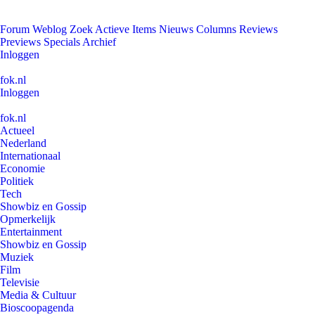
Forum
Weblog
Zoek
Actieve Items
Nieuws
Columns
Reviews
Previews
Specials
Archief
Inloggen
fok.nl
Inloggen
fok.nl
Actueel
Nederland
Internationaal
Economie
Politiek
Tech
Showbiz en Gossip
Opmerkelijk
Entertainment
Showbiz en Gossip
Muziek
Film
Televisie
Media & Cultuur
Bioscoopagenda