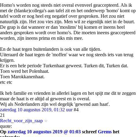
Homo's worden nog steeds niet overal evenveel geaccepteerd. Als ik
met de (blanke)collega's aan tafel zit en het onderwerp 'homo' komt op
tafel wordt er nog heel erg negatief over gesproken. Het zou niet
natuurlijk zijn. Het zou vies zijn. Men wil ze eigenlijk niet in de buurt.
De grap is dat wanneer er dan 'moslims' bij komen er ineens heel
anders gesproken wordt over homo's. Die moeten ineens geaccepteerd
worden, zijn ineens prima en niks mis mee.
En de haat tegen buitenlanders is ook van alle tijden.
Uiteraard de haat tegen de 'moffen' waar we nog steeds iets van terug
krijgen.
Er is een hele periode Turkenhaat geweest. Turken dit, Turken dat.
Toen werd het Polenhaat.
Toen Marokkanenhaat.
etc etc
Ik heb familie en vrienden in allerlei lagen en het spijt me dit te zeggen
maar de haat is er altijd al geweest en is overal.
Wij als Nederlanders zijn wel degelijk 'gewend aan haat'.
zaterdag 10 augustus 2019, 01:32 uur
#4
21
Recht_voor_zijn_raap
quote:
Op
zaterdag 10 augustus 2019 @ 01:03
schreef
Grems
het