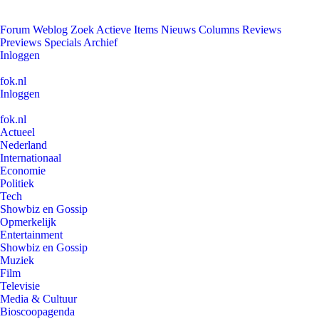
Forum
Weblog
Zoek
Actieve Items
Nieuws
Columns
Reviews
Previews
Specials
Archief
Inloggen
fok.nl
Inloggen
fok.nl
Actueel
Nederland
Internationaal
Economie
Politiek
Tech
Showbiz en Gossip
Opmerkelijk
Entertainment
Showbiz en Gossip
Muziek
Film
Televisie
Media & Cultuur
Bioscoopagenda