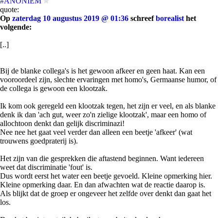
#ANONIEM
quote:
Op
zaterdag 10 augustus 2019 @ 01:36
schreef
borealist
het
volgende:
[..]
Bij de blanke collega's is het gewoon afkeer en geen haat. Kan een
vooroordeel zijn, slechte ervaringen met homo's, Germaanse humor, of
de collega is gewoon een klootzak.
Ik kom ook geregeld een klootzak tegen, het zijn er veel, en als blanke
denk ik dan 'ach gut, weer zo'n zielige klootzak', maar een homo of
allochtoon denkt dan gelijk discriminazi!
Nee nee het gaat veel verder dan alleen een beetje 'afkeer' (wat
trouwens goedpraterij is).
Het zijn van die gesprekken die aftastend beginnen. Want iedereen
weet dat discriminatie 'fout' is.
Dus wordt eerst het water een beetje gevoeld. Kleine opmerking hier.
Kleine opmerking daar. En dan afwachten wat de reactie daarop is.
Als blijkt dat de groep er ongeveer het zelfde over denkt dan gaat het
los.