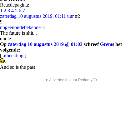
Reactiepagina:
1
2
3
4
5
6
7
zaterdag 10 augustus 2019, 01:11 uur
#2
9
nogeenoudebekende
The future is shit...
quote:
Op
zaterdag 10 augustus 2019 @ 01:03
schreef
Grems
het
volgende:
[
afbeelding
]
.
And so is the past
▼ Advertentie door Refinery89