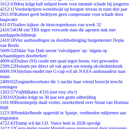
16
12:43
Meta krijgt half miljard boete voor mentale schade bij jongeren
42
12:11
Voedselprijzen wereldwijd op hoogste niveau in ruim drie jaar
29
11:05
Kabinet geeft bedrijven geen compensatie voor schade door
laagwater
6
11:03
Trailers kijken: de bioscoopreleases van week 32
24
10:54
OM eist TBS tegen verwarde man die agenten stak met
aardappelschilmesje
24
10:18
Vier aanhoudingen na doodsbedreiging burgemeester Depla
van Breda
56
09:52
Dikke Van Dale neemt 'vulvalippen' op: 'stigma op
schaamlippen doorbreken'
40
09:42
Duitser (93) crasht met quad tegen boom, vier gewonden
25
09:22
Huisarts per direct uit vak gezet om ernstig alcoholmisbruik
66
09:19
Onlyfans-model met G-cup wil als NASA-ambassadeur naar
maan
24
09:02
Zorgmedewerkster die 's nachts haar vriend bezocht terecht
ontslagen
12
03:57
VrijMiBabes #316 (not very sfw!)
23
03:02
Quake krijgt na 30 jaar een gratis uitbreiding
11
01:06
Benzineprijs daalt verder, onzekerheid over Straat van Hormuz
blijft
11
23:30
Smokkelbende opgerold in Spanje, verdienden miljoenen aan
migranten
47
22:43
Trump wil dat J.D. Vance hem in 2028 opvolgt
34
22:32
Ceuta-leider noemt Marokkaanse grensaanval door migranten