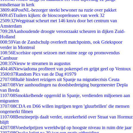
misdienaar in kerk
38
09:46
PostNL-bezorger steekt bewoner na ruzie over pakket
6
09:45
Trailers kijken: de bioscoopreleases van week 32
25
09:32
Wegpiraat scheurt met 146 km/u door het centrum van
Amsterdam
7
09:28
Aanhoudende droogte veroorzaakt scheuren in dijken Zuid-
Holland
0
08:59
Van de Zandschulp overleeft matchpoints, ook Griekspoor
verder in Montreal
1
08:56
Excelsior opent seizoen met ruime zege op promovendus
Cambuur
2
08:35
Nieuw te streamen in augustus
4
04:46
Niewiadoma profiteert van pokerspel en grijpt geel op Ventoux
35
00:07
Random Pics van de Dag #1979
27
07/08
Italië hindert reizigers uit Spanje na migratiecrisis Ceuta
24
07/08
Vier aanhoudingen na doodsbedreiging burgemeester Depla
van Breda
11
07/08
Smokkelbende opgerold in Spanje, verdienden miljoenen aan
migranten
37
07/08
CDA en D66 willen ingrijpen tegen 'gluurbrillen' die mensen
ongemerkt filmen
11
07/08
Benzineprijs daalt verder, onzekerheid over Straat van Hormuz
blijft
42
07/08
Voedselprijzen wereldwijd op hoogste niveau in ruim drie jaar
23
07/08
Quake krijgt na 30 jaar een gratis uitbreiding