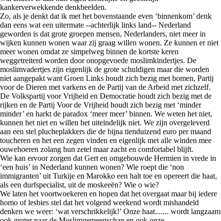
kankerverwekkende denkbeelden.
Zo, als je denkt dat ik met het bovenstaande even ‘binnenkom’ denk
dan eens wat een uitermate --achterlijk links land-- Nederland
geworden is dat grote groepen mensen, Nederlanders, niet meer in
wijken kunnen wonen waar zij graag willen wonen. Ze kunnen er niet
meer wonen omdat ze simpelweg binnen de kortste keren
weggetreiterd worden door onopgevoede moslimkindertjes. De
moslimvadertjes zijn eigenlijk de grote schuldigen maar die worden
niet aangepakt want Groen Links houdt zich bezig met bomen, Partij
voor de Dieren met varkens en de Partij van de Arbeid met zichzelf.
De Volkspartij voor Vrijheid en Democratie houdt zich bezig met de
rijken en de Partij Voor de Vrijheid houdt zich bezig met ‘minder
minder’ en harkt de paradox ‘meer meer’ binnen. We weten het niet,
kunnen het niet en willen het uiteindelijk niet. We zijn overgeleverd
aan een stel plucheplakkers die de bijna tienduizend euro per maand
toucheren en het een zegen vinden en eigenlijk met alle winden mee
ouwehoeren zolang hun zetel maar zacht en comfortabel blijft.
Wie kan ervoor zorgen dat Gert en omgebouwde Hermien in vrede in
‘een huis’ in Nederland kunnen wonen? Wie roept die ‘non
immigranten’ uit Turkije en Marokko een halt toe en opereert die haat,
als een durfspecialist, uit de moskeeën? Wie o wie?
We laten het voortwoekeren en hopen dat het overgaat maar bij iedere
homo of lesbies stel dat het volgend weekend wordt mishandeld
denken we weer: ‘wat verschrikkelijk!’ Onze haat....... wordt langzaam
ook groter naar de Moslimgemeenschap en ook onze