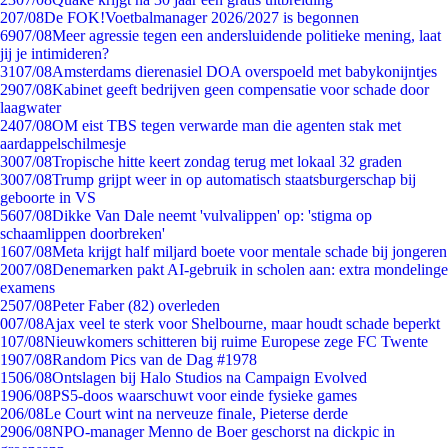
2
07/08
De FOK!Voetbalmanager 2026/2027 is begonnen
69
07/08
Meer agressie tegen een andersluidende politieke mening, laat
jij je intimideren?
31
07/08
Amsterdams dierenasiel DOA overspoeld met babykonijntjes
29
07/08
Kabinet geeft bedrijven geen compensatie voor schade door
laagwater
24
07/08
OM eist TBS tegen verwarde man die agenten stak met
aardappelschilmesje
30
07/08
Tropische hitte keert zondag terug met lokaal 32 graden
30
07/08
Trump grijpt weer in op automatisch staatsburgerschap bij
geboorte in VS
56
07/08
Dikke Van Dale neemt 'vulvalippen' op: 'stigma op
schaamlippen doorbreken'
16
07/08
Meta krijgt half miljard boete voor mentale schade bij jongeren
20
07/08
Denemarken pakt AI-gebruik in scholen aan: extra mondelinge
examens
25
07/08
Peter Faber (82) overleden
0
07/08
Ajax veel te sterk voor Shelbourne, maar houdt schade beperkt
1
07/08
Nieuwkomers schitteren bij ruime Europese zege FC Twente
19
07/08
Random Pics van de Dag #1978
15
06/08
Ontslagen bij Halo Studios na Campaign Evolved
19
06/08
PS5-doos waarschuwt voor einde fysieke games
2
06/08
Le Court wint na nerveuze finale, Pieterse derde
29
06/08
NPO-manager Menno de Boer geschorst na dickpic in