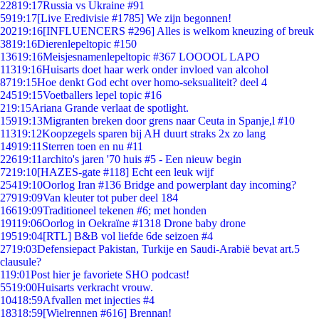
228
19:17
Russia vs Ukraine #91
59
19:17
[Live Eredivisie #1785] We zijn begonnen!
202
19:16
[INFLUENCERS #296] Alles is welkom kneuzing of breuk
38
19:16
Dierenlepeltopic #150
136
19:16
Meisjesnamenlepeltopic #367 LOOOOL LAPO
113
19:16
Huisarts doet haar werk onder invloed van alcohol
87
19:15
Hoe denkt God echt over homo-seksualiteit? deel 4
245
19:15
Voetballers lepel topic #16
2
19:15
Ariana Grande verlaat de spotlight.
159
19:13
Migranten breken door grens naar Ceuta in Spanje,l #10
113
19:12
Koopzegels sparen bij AH duurt straks 2x zo lang
149
19:11
Sterren toen en nu #11
226
19:11
archito's jaren '70 huis #5 - Een nieuw begin
72
19:10
[HAZES-gate #118] Echt een leuk wijf
254
19:10
Oorlog Iran #136 Bridge and powerplant day incoming?
279
19:09
Van kleuter tot puber deel 184
166
19:09
Traditioneel tekenen #6; met honden
191
19:06
Oorlog in Oekraïne #1318 Drone baby drone
195
19:04
[RTL] B&B vol liefde 6de seizoen #4
27
19:03
Defensiepact Pakistan, Turkije en Saudi-Arabië bevat art.5
clausule?
1
19:01
Post hier je favoriete SHO podcast!
55
19:00
Huisarts verkracht vrouw.
104
18:59
Afvallen met injecties #4
183
18:59
[Wielrennen #616] Brennan!