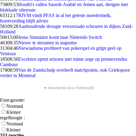
758
09:53
Houthi's vallen Saoedi-Arabië en Jemen aan, dreigen met
blokkade olieroute
633
12:17
RIVM vindt PFAS in al het geteste moedermelk,
borstvoeding blijft advies
581
09:28
Aanhoudende droogte veroorzaakt scheuren in dijken Zuid-
Holland
500
15:00
Jesus Simulator komt naar Nintendo Switch
463
08:35
Nieuw te streamen in augustus
313
04:46
Niewiadoma profiteert van pokerspel en grijpt geel op
Ventoux
185
08:56
Excelsior opent seizoen met ruime zege op promovendus
Cambuur
178
08:59
Van de Zandschulp overleeft matchpoints, ook Griekspoor
verder in Montreal
▼ Advertentie door Refinery89
Font-grootte:
Normaal
Kleiner
regelhoogte :
Normaal
Kleiner
333 reacties