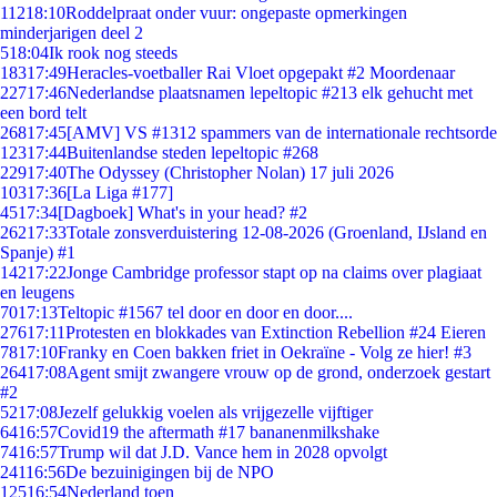
112
18:10
Roddelpraat onder vuur: ongepaste opmerkingen
minderjarigen deel 2
5
18:04
Ik rook nog steeds
183
17:49
Heracles-voetballer Rai Vloet opgepakt #2 Moordenaar
227
17:46
Nederlandse plaatsnamen lepeltopic #213 elk gehucht met
een bord telt
268
17:45
[AMV] VS #1312 spammers van de internationale rechtsorde
123
17:44
Buitenlandse steden lepeltopic #268
229
17:40
The Odyssey (Christopher Nolan) 17 juli 2026
103
17:36
[La Liga #177]
45
17:34
[Dagboek] What's in your head? #2
262
17:33
Totale zonsverduistering 12-08-2026 (Groenland, IJsland en
Spanje) #1
142
17:22
Jonge Cambridge professor stapt op na claims over plagiaat
en leugens
70
17:13
Teltopic #1567 tel door en door en door....
276
17:11
Protesten en blokkades van Extinction Rebellion #24 Eieren
78
17:10
Franky en Coen bakken friet in Oekraïne - Volg ze hier! #3
264
17:08
Agent smijt zwangere vrouw op de grond, onderzoek gestart
#2
52
17:08
Jezelf gelukkig voelen als vrijgezelle vijftiger
64
16:57
Covid19 the aftermath #17 bananenmilkshake
74
16:57
Trump wil dat J.D. Vance hem in 2028 opvolgt
241
16:56
De bezuinigingen bij de NPO
125
16:54
Nederland toen