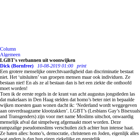
Column
Algemeen
LGBT's verbannen uit woonwijken
Dick (Bornfree)
10-08-2019 01:00
print
Een grotere menselijke onrechtvaardigheid dan discriminatie bestaat
niet. Het ‘uitsluiten’ van groepen mensen maar ook individuen. Ze
bestaan niet! En als ze al bestaan dan is het een ziekte die onthoofd
moet worden!
Toen ik de eerste regels in de krant van acht augustus jongstleden las
dat makelaars in Den Haag stelden dat homo’s beter niet in bepaalde
wijken moesten gaan wonen dacht ik: ‘Nederland wordt weggegeven
aan onverdraagzame klootzakken’. LGBT’s (Lesbians Gay’s Bisexuals
and Transgenders) zijn voor met name Moslims uitschot, onwaardig
menselijk afval dat simpelweg afgemaakt moet worden. Deze
rampzalige pseudomoslims verschuilen zich achter hun intense haat.
Ze haten alles: homo’s, democratie, christenen en Joden, eigenlijk alles
wat anders is dan hun eigen ziekelijke en geestelijk