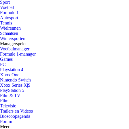
Sport
Voetbal
Formule 1
Autosport
Tennis
Wielrennen
Schaatsen
Wintersporten
Managerspelen
Voetbalmanager
Formule 1-manager
Games
PC
Playstation 4
Xbox One
Nintendo Switch
Xbox Series X|S
PlayStation 5
Film & TV
Film
Televisie
Trailers en Videos
Bioscoopagenda
Forum
Meer