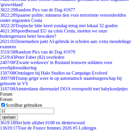
'gruweldaad'
38
22:29
Random Pics van de Dag #1977
38
22:28
Spaanse politie: minstens tien voor terrorisme veroordeelden
onder migranten Ceuta
30
22:20
Tropische hitte keert zondag terug met lokaal 32 graden
46
21:30
Spoedberaad EU na crisis Ceuta, moeten we onze
buitengrenzen beter bewaken?
20
21:01
Denemarken pakt AI-gebruik in scholen aan: extra mondelinge
examens
35
19:58
Random Pics van de Dag #1979
25
19:43
Peter Faber (82) overleden
24
07/08
'Zwarte weduwes' in Rusland trouwen soldaten voor
overlijdensuitkering
15
07/08
Ontslagen bij Halo Studios na Campaign Evolved
30
07/08
Trump grijpt weer in op automatisch staatsburgerschap bij
geboorte in VS
31
07/08
Amsterdams dierenasiel DOA overspoeld met babykonijntjes
Forum
Forum
Scrollbar gebruiken
opslaan
36
19:18
Het hele alfabet #108 en 4letterwoord
136
19:17
Tour de France femmes 2026 #5 Lollergps