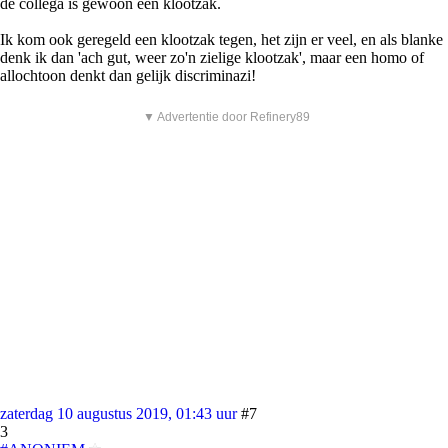
de collega is gewoon een klootzak.
Ik kom ook geregeld een klootzak tegen, het zijn er veel, en als blanke
denk ik dan 'ach gut, weer zo'n zielige klootzak', maar een homo of
allochtoon denkt dan gelijk discriminazi!
▼ Advertentie door Refinery89
zaterdag 10 augustus 2019, 01:43 uur
#7
3