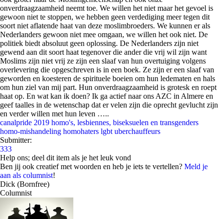
onverdraagzaamheid neemt toe. We willen het niet maar het gevoel is
gewoon niet te stoppen, we hebben geen verdediging meer tegen dit
soort niet aflatende haat van deze moslimbroeders. We kunnen er als
Nederlanders gewoon niet mee omgaan, we willen het ook niet. De
politiek biedt absoluut geen oplossing. De Nederlanders zijn niet
gewend aan dit soort haat tegenover die ander die vrij wil zijn want
Moslims zijn niet vrij ze zijn een slaaf van hun overtuiging volgens
overlevering die opgeschreven is in een boek. Ze zijn er een slaaf van
geworden en koesteren de spirituele boeien om hun ledematen en hals
om hun ziel van mij part. Hun onverdraagzaamheid is grotesk en roept
haat op. En wat kan ik doen? Ik ga actief naar ons AZC in Almere en
geef taalles in de wetenschap dat er velen zijn die oprecht gevlucht zijn
en verder willen met hun leven …..
canalpride 2019
homo's, lesbiennes, biseksuelen en transgenders
homo-mishandeling
homohaters
lgbt
uberchauffeurs
Submitter:
333
Help ons; deel dit item als je het leuk vond
Ben jij ook creatief met woorden en heb je iets te vertellen?
Meld je
aan als columnist
!
Dick (Bornfree)
Columnist