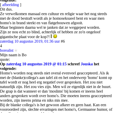
volgende:
[
afbeelding
]
Dit dus.
Ze verwelkomen massaal een cultuur en religie waar het nog steeds
met de dood bestraft wordt als je homoseksueel bent en waar men
homo's in brand steekt en van flatgebouwen afgooit.
Maar beginnen daarna wel te janken dat ze weggepest worden.
Zijn ze nou echt zo blind, achterlijk of hebben ze zo'n ongeloof
gigantische plaat voor de kop?!
zaterdag 10 augustus 2019, 01:36 uur
#6
4
borealist
Mijn naam is Bo
quote:
Op
zaterdag 10 augustus 2019 @ 01:15
schreef
Jouska
het
volgende:
Homo's worden nog steeds niet overal evenveel geaccepteerd. Als ik
met de (blanke)collega's aan tafel zit en het onderwerp 'homo' komt op
tafel wordt er nog heel erg negatief over gesproken. Het zou niet
natuurlijk zijn. Het zou vies zijn. Men wil ze eigenlijk niet in de buurt.
De grap is dat wanneer er dan 'moslims' bij komen er ineens heel
anders gesproken wordt over homo's. Die moeten ineens geaccepteerd
worden, zijn ineens prima en niks mis mee.
Bij de blanke collega's is het gewoon afkeer en geen haat. Kan een
vooroordeel zijn, slechte ervaringen met homo's, Germaanse humor, of