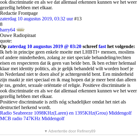
ook discriminatie en als we dat allemaal erkennen kunnen we het weer
gezellig hebben met elkaar.
Redactie Frontpage
zaterdag 10 augustus 2019, 03:32 uur
#13
8
harry64
Ouwe Radiopiraat
quote:
Op
zaterdag 10 augustus 2019 @ 03:20
schreef
fast
het volgende:
Ik heb in principe geen enkele moeite met LHBTI+ mensen, moslims
of andere minderheden, zolang ze niet speciale behandeling/rechten
eisen en respecteren dat ik geen van beide ben. Ik ben echter helemaal
klaar met identity politics, als je gelijk behandeld wilt worden hoef je
in Nederland niet te doen alsof je achtergesteld bent. Een minderheid
zijn maakt je niet speciaal en ik mag hopen dat je meer bent dan alleen
je ras, gender, sexuale oriëntatie of religie. Positieve discriminatie is
ook discriminatie en als we dat allemaal erkennen kunnen we het weer
gezellig hebben met elkaar.
Positieve discriminatie is zelfs nóg schadelijker omdat het niet als
destructief herkend wordt.
Radio Seabreeze 1098KHz(Laren) en 1395KHz(Grou) Middengolf
MCB radio 747KHz Middengolf
▼ Advertentie door Refinery89