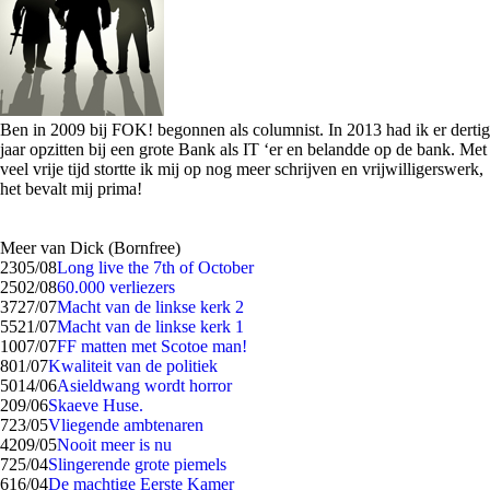
Ben in 2009 bij FOK! begonnen als columnist. In 2013 had ik er dertig
jaar opzitten bij een grote Bank als IT ‘er en belandde op de bank. Met
veel vrije tijd stortte ik mij op nog meer schrijven en vrijwilligerswerk,
het bevalt mij prima!
Meer van Dick (Bornfree)
23
05/08
Long live the 7th of October
25
02/08
60.000 verliezers
37
27/07
Macht van de linkse kerk 2
55
21/07
Macht van de linkse kerk 1
10
07/07
FF matten met Scotoe man!
8
01/07
Kwaliteit van de politiek
50
14/06
Asieldwang wordt horror
2
09/06
Skaeve Huse.
7
23/05
Vliegende ambtenaren
42
09/05
Nooit meer is nu
7
25/04
Slingerende grote piemels
6
16/04
De machtige Eerste Kamer