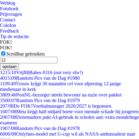
Weblog
Fotoboek
Prijsvragen
Contact
Colofon
Feedback
Tip de redactie
FOK!
FOK!
Scrollbar gebruiken
opslaan
12
15:10
VrijMiBabes #316 (not very sfw!)
40
15:09
Random Pics van de Dag #1980
11
09:49
Vrouw krijgt 30 maanden cel voor afpersing 12-jarige
misdienaar in kerk
38
09:46
PostNL-bezorger steekt bewoner na ruzie over pakket
35
00:07
Random Pics van de Dag #1979
2
07/08
De FOK!Voetbalmanager 2026/2027 is begonnen
16
07/08
Meta krijgt half miljard boete voor mentale schade bij jongeren
20
07/08
Denemarken pakt AI-gebruik in scholen aan: extra mondelinge
examens
19
07/08
Random Pics van de Dag #1978
66
06/08
Onlyfans-model met G-cup wil als NASA-ambassadeur naar