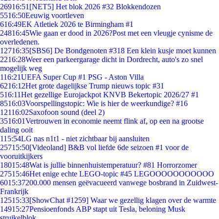
269
16:51
[NET5] Het blok 2026 #32 Blokkendozen
55
16:50
Eeuwig voortleven
6
16:49
EK Atletiek 2026 te Birmingham #1
248
16:45
Wie gaan er dood in 2026?Post met een vleugje cynisme de
overledenen.
127
16:35
[SBS6] De Bondgenoten #318 Een klein kusje moet kunnen
22
16:28
Weer een parkeergarage dicht in Dordrecht, auto's zo snel
mogelijk weg
1
16:21
UEFA Super Cup #1 PSG - Aston Villa
62
16:12
Het grote dagelijkse Trump nieuws topic #31
5
16:11
Het gezellige Eurojackpot KNVB Bekertopic 2026/27 #1
85
16:03
Voorspellingstopic: Wie is hier de weerkundige? #16
121
16:02
Saxofoon sound (deel 2)
35
16:01
Vertrouwen in economie neemt flink af, op een na grootse
daling ooit
1
15:54
LG nas n1t1 - niet zichtbaar bij aansluiten
257
15:50
[Videoland] B&B vol liefde 6de seizoen #1 voor de
vooruitkijkers
180
15:48
Wat is jullie binnenhuistemperatuur? #81 Horrorzomer
275
15:46
Het enige echte LEGO-topic #45 LEGOOOOOOOOOOO
60
15:37
200.000 mensen geëvacueerd vanwege bosbrand in Zuidwest-
Frankrijk
125
15:33
[ShowChat #1259] Waar we gezellig klagen over de warmte
149
15:27
Pensioenfonds ABP stapt uit Tesla, beloning Musk
struikelblok