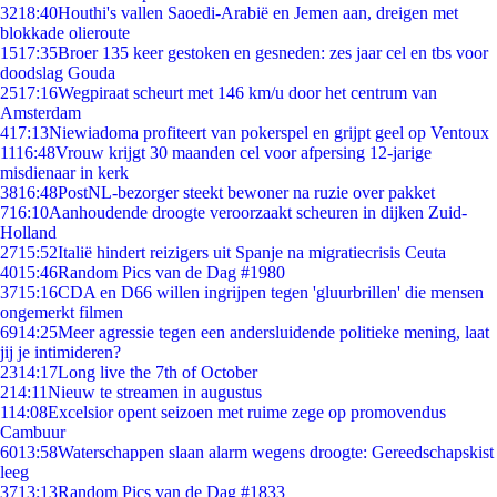
32
18:40
Houthi's vallen Saoedi-Arabië en Jemen aan, dreigen met
blokkade olieroute
15
17:35
Broer 135 keer gestoken en gesneden: zes jaar cel en tbs voor
doodslag Gouda
25
17:16
Wegpiraat scheurt met 146 km/u door het centrum van
Amsterdam
4
17:13
Niewiadoma profiteert van pokerspel en grijpt geel op Ventoux
11
16:48
Vrouw krijgt 30 maanden cel voor afpersing 12-jarige
misdienaar in kerk
38
16:48
PostNL-bezorger steekt bewoner na ruzie over pakket
7
16:10
Aanhoudende droogte veroorzaakt scheuren in dijken Zuid-
Holland
27
15:52
Italië hindert reizigers uit Spanje na migratiecrisis Ceuta
40
15:46
Random Pics van de Dag #1980
37
15:16
CDA en D66 willen ingrijpen tegen 'gluurbrillen' die mensen
ongemerkt filmen
69
14:25
Meer agressie tegen een andersluidende politieke mening, laat
jij je intimideren?
23
14:17
Long live the 7th of October
2
14:11
Nieuw te streamen in augustus
1
14:08
Excelsior opent seizoen met ruime zege op promovendus
Cambuur
60
13:58
Waterschappen slaan alarm wegens droogte: Gereedschapskist
leeg
37
13:13
Random Pics van de Dag #1833