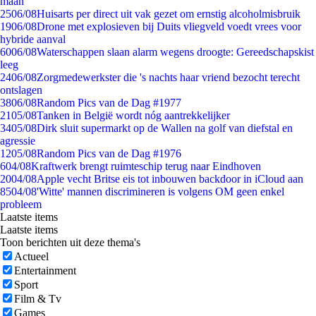
maan
25
06/08
Huisarts per direct uit vak gezet om ernstig alcoholmisbruik
19
06/08
Drone met explosieven bij Duits vliegveld voedt vrees voor
hybride aanval
60
06/08
Waterschappen slaan alarm wegens droogte: Gereedschapskist
leeg
24
06/08
Zorgmedewerkster die 's nachts haar vriend bezocht terecht
ontslagen
38
06/08
Random Pics van de Dag #1977
21
05/08
Tanken in België wordt nóg aantrekkelijker
34
05/08
Dirk sluit supermarkt op de Wallen na golf van diefstal en
agressie
12
05/08
Random Pics van de Dag #1976
6
04/08
Kraftwerk brengt ruimteschip terug naar Eindhoven
20
04/08
Apple vecht Britse eis tot inbouwen backdoor in iCloud aan
85
04/08
'Witte' mannen discrimineren is volgens OM geen enkel
probleem
Laatste items
Laatste items
Toon berichten uit deze thema's
Actueel
Entertainment
Sport
Film & Tv
Games