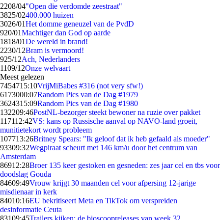
22
08/04
"Open die verdomde zeestraat"
38
25/02
400.000 huizen
30
26/01
Het domme geneuzel van de PvdD
9
20/01
Machtiger dan God op aarde
18
18/01
De wereld in brand!
22
30/12
Bram is vermoord!
9
25/12
Ach, Nederlanders
11
09/12
Onze welvaart
Meest gelezen
74547
15:10
VrijMiBabes #316 (not very sfw!)
61730
00:07
Random Pics van de Dag #1979
36243
15:09
Random Pics van de Dag #1980
1322
09:46
PostNL-bezorger steekt bewoner na ruzie over pakket
1171
12:42
VS: kans op Russische aanval op NAVO-land groeit,
munitietekort wordt probleem
1077
13:26
Britney Spears: "Ik geloof dat ik heb gefaald als moeder"
933
09:32
Wegpiraat scheurt met 146 km/u door het centrum van
Amsterdam
869
12:28
Broer 135 keer gestoken en gesneden: zes jaar cel en tbs voor
doodslag Gouda
846
09:49
Vrouw krijgt 30 maanden cel voor afpersing 12-jarige
misdienaar in kerk
840
10:16
EU bekritiseert Meta en TikTok om verspreiden
desinformatie Ceuta
831
09:45
Trailers kijken: de bioscoopreleases van week 32