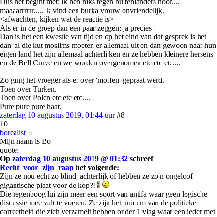
Dus het begint met: ik heb niks tegen buitenlanders hoor....
maaaarrrrrr..... ik vind een burka vrouw onvriendelijk.
<afwachten, kijken wat de reactie is>
Als er in de groep dan een paar zeggen: ja precies !
Dan is het een kwestie van tijd en op het eind van dat gesprek is het
dan 'al die kut moslims moeten er allemaal uit en dan gewoon naar hun
eigen land het zijn allemaal achterlijken en ze hebben kleinere hersens
en de Bell Curve en we worden overgenomen etc etc etc....
Zo ging het vroeger als er over 'moffen' gepraat werd.
Toen over Turken.
Toen over Polen etc etc etc....
Pure pure pure haat.
zaterdag 10 augustus 2019, 01:44 uur
#8
10
borealist
Mijn naam is Bo
quote:
Op
zaterdag 10 augustus 2019 @ 01:32
schreef
Recht_voor_zijn_raap
het volgende:
Zijn ze nou echt zo blind, achterlijk of hebben ze zo'n ongeloof
gigantische plaat voor de kop?!
Die regenboog lui zijn meer een soort van antifa waar geen logische
discussie mee valt te voeren. Ze zijn het unicum van de politieke
correctheid die zich verzamelt hebben onder 1 vlag waar een ieder met