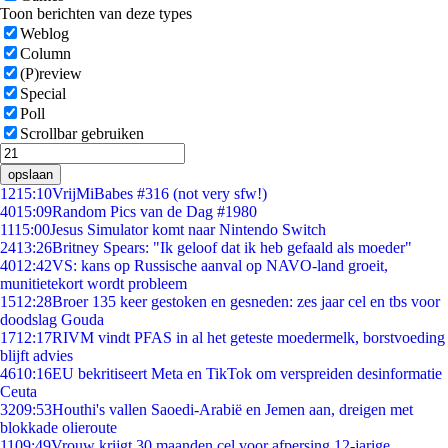
Toon berichten van deze types
Weblog
Column
(P)review
Special
Poll
Scrollbar gebruiken
opslaan
12
15:10
VrijMiBabes #316 (not very sfw!)
40
15:09
Random Pics van de Dag #1980
11
15:00
Jesus Simulator komt naar Nintendo Switch
24
13:26
Britney Spears: "Ik geloof dat ik heb gefaald als moeder"
40
12:42
VS: kans op Russische aanval op NAVO-land groeit,
munitietekort wordt probleem
15
12:28
Broer 135 keer gestoken en gesneden: zes jaar cel en tbs voor
doodslag Gouda
17
12:17
RIVM vindt PFAS in al het geteste moedermelk, borstvoeding
blijft advies
46
10:16
EU bekritiseert Meta en TikTok om verspreiden desinformatie
Ceuta
32
09:53
Houthi's vallen Saoedi-Arabië en Jemen aan, dreigen met
blokkade olieroute
11
09:49
Vrouw krijgt 30 maanden cel voor afpersing 12-jarige