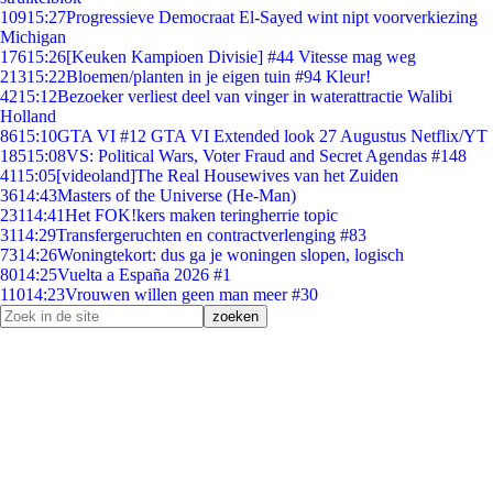
109
15:27
Progressieve Democraat El-Sayed wint nipt voorverkiezing
Michigan
176
15:26
[Keuken Kampioen Divisie] #44 Vitesse mag weg
213
15:22
Bloemen/planten in je eigen tuin #94 Kleur!
42
15:12
Bezoeker verliest deel van vinger in waterattractie Walibi
Holland
86
15:10
GTA VI #12 GTA VI Extended look 27 Augustus Netflix/YT
185
15:08
VS: Political Wars, Voter Fraud and Secret Agendas #148
41
15:05
[videoland]The Real Housewives van het Zuiden
36
14:43
Masters of the Universe (He-Man)
231
14:41
Het FOK!kers maken teringherrie topic
31
14:29
Transfergeruchten en contractverlenging #83
73
14:26
Woningtekort: dus ga je woningen slopen, logisch
80
14:25
Vuelta a España 2026 #1
110
14:23
Vrouwen willen geen man meer #30