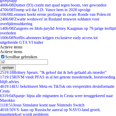
groepsapp
40
06/08
Duitser (93) crasht met quad tegen boom, vier gewonden
47
06/08
Trump wil dat J.D. Vance hem in 2028 opvolgt
1
06/08
Lemmen boekt eerste profzege in zware Ronde van Polen-rit
24
06/08
'Zwarte weduwes' in Rusland trouwen soldaten voor
overlijdensuitkering
14
06/08
Zangeres en Idols-jurylid Jerney Kaagman op 79-jarige leeftijd
overleden
10
06/08
Netflix-abonnees krijgen exclusieve early access tot
uitgebreide GTA VI trailer
Actieve items
Actieve items
Scrollbar gebruiken
opslaan
25
19:18
Britney Spears: "Ik geloof dat ik heb gefaald als moeder"
17
19:15
RIVM vindt PFAS in al het geteste moedermelk, borstvoeding
blijft advies
46
19:14
EU bekritiseert Meta en TikTok om verspreiden desinformatie
Ceuta
63
19:04
Spanje: bijna alle migranten in Ceuta weer teruggekeerd naar
Marokko
11
18:51
Jesus Simulator komt naar Nintendo Switch
40
18:50
VS: kans op Russische aanval op NAVO-land groeit,
munitietekort wordt probleem