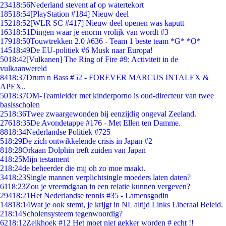
234
18:56
Nederland stevent af op watertekort
185
18:54
[PlayStation #184] Nieuw deel
152
18:52
[WLR SC #417] Nieuw deel openen was kaputt
163
18:51
Dingen waar je enorm vrolijk van wordt #3
179
18:50
Touwtrekken 2.0 #636 - Team 1 beste team *G* *O*
145
18:49
De EU-politiek #6 Musk naar Europa!
50
18:42
[Vulkanen] The Ring of Fire #9: Activiteit in de
vulkaanwereld
84
18:37
Drum n Bass #52 - FOREVER MARCUS INTALEX &
APEX..
50
18:37
OM-Teamleider met kinderporno is oud-directeur van twee
basisscholen
25
18:36
Twee zwaargewonden bij eenzijdig ongeval Zeeland.
276
18:35
De Avondetappe #176 - Met Ellen ten Damme.
88
18:34
Nederlandse Politiek #725
5
18:29
De zich ontwikkelende crisis in Japan #2
8
18:28
Orkaan Dolphin treft zuiden van Japan
4
18:25
Mijn testament
2
18:24
de beheerder die mij oh zo moe maakt.
34
18:23
Single mannen verplichtsingle moeders laten daten?
61
18:23
Zou je vreemdgaan in een relatie kunnen vergeven?
294
18:21
Het Nederlandse tennis #35 - Lamensgodin
148
18:14
Wat je ook stemt, je krijgt in NL altijd Links Liberaal Beleid.
2
18:14
Scholensysteem tegenwoordig?
62
18:12
Zeikhoek #12 Het moet niet gekker worden # echt !!