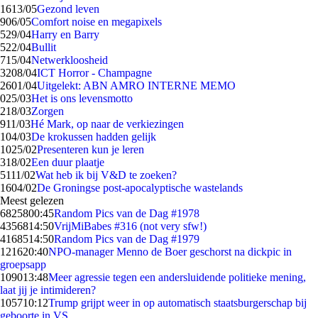
16
13/05
Gezond leven
9
06/05
Comfort noise en megapixels
5
29/04
Harry en Barry
5
22/04
Bullit
7
15/04
Netwerkloosheid
32
08/04
ICT Horror - Champagne
26
01/04
Uitgelekt: ABN AMRO INTERNE MEMO
0
25/03
Het is ons levensmotto
2
18/03
Zorgen
9
11/03
Hé Mark, op naar de verkiezingen
1
04/03
De krokussen hadden gelijk
10
25/02
Presenteren kun je leren
3
18/02
Een duur plaatje
51
11/02
Wat heb ik bij V&D te zoeken?
16
04/02
De Groningse post-apocalyptische wastelands
Meest gelezen
68258
00:45
Random Pics van de Dag #1978
43568
14:50
VrijMiBabes #316 (not very sfw!)
41685
14:50
Random Pics van de Dag #1979
1216
20:40
NPO-manager Menno de Boer geschorst na dickpic in
groepsapp
1090
13:48
Meer agressie tegen een andersluidende politieke mening,
laat jij je intimideren?
1057
10:12
Trump grijpt weer in op automatisch staatsburgerschap bij
geboorte in VS