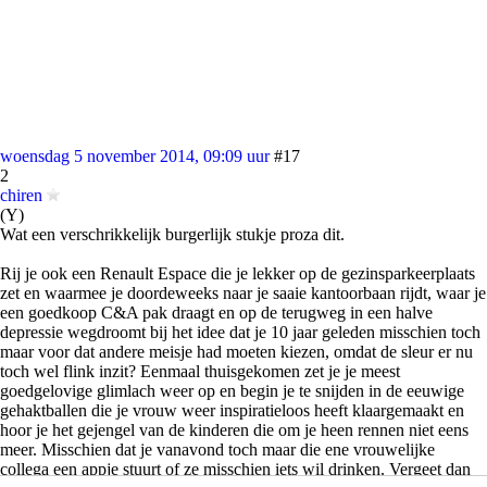
woensdag 5 november 2014, 09:09 uur
#17
2
chiren
(Y)
Wat een verschrikkelijk burgerlijk stukje proza dit.
Rij je ook een Renault Espace die je lekker op de gezinsparkeerplaats
zet en waarmee je doordeweeks naar je saaie kantoorbaan rijdt, waar je
een goedkoop C&A pak draagt en op de terugweg in een halve
depressie wegdroomt bij het idee dat je 10 jaar geleden misschien toch
maar voor dat andere meisje had moeten kiezen, omdat de sleur er nu
toch wel flink inzit? Eenmaal thuisgekomen zet je je meest
goedgelovige glimlach weer op en begin je te snijden in de eeuwige
gehaktballen die je vrouw weer inspiratieloos heeft klaargemaakt en
hoor je het gejengel van de kinderen die om je heen rennen niet eens
meer. Misschien dat je vanavond toch maar die ene vrouwelijke
collega een appje stuurt of ze misschien iets wil drinken. Vergeet dan