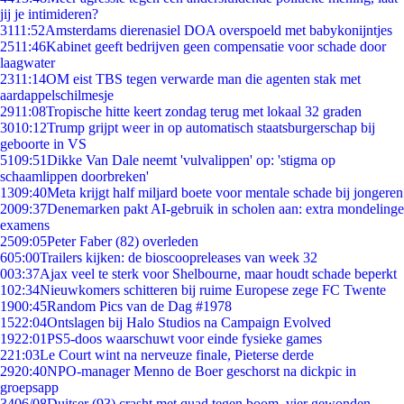
jij je intimideren?
31
11:52
Amsterdams dierenasiel DOA overspoeld met babykonijntjes
25
11:46
Kabinet geeft bedrijven geen compensatie voor schade door
laagwater
23
11:14
OM eist TBS tegen verwarde man die agenten stak met
aardappelschilmesje
29
11:08
Tropische hitte keert zondag terug met lokaal 32 graden
30
10:12
Trump grijpt weer in op automatisch staatsburgerschap bij
geboorte in VS
51
09:51
Dikke Van Dale neemt 'vulvalippen' op: 'stigma op
schaamlippen doorbreken'
13
09:40
Meta krijgt half miljard boete voor mentale schade bij jongeren
20
09:37
Denemarken pakt AI-gebruik in scholen aan: extra mondelinge
examens
25
09:05
Peter Faber (82) overleden
6
05:00
Trailers kijken: de bioscoopreleases van week 32
0
03:37
Ajax veel te sterk voor Shelbourne, maar houdt schade beperkt
1
02:34
Nieuwkomers schitteren bij ruime Europese zege FC Twente
19
00:45
Random Pics van de Dag #1978
15
22:04
Ontslagen bij Halo Studios na Campaign Evolved
19
22:01
PS5-doos waarschuwt voor einde fysieke games
2
21:03
Le Court wint na nerveuze finale, Pieterse derde
29
20:40
NPO-manager Menno de Boer geschorst na dickpic in
groepsapp
34
06/08
Duitser (93) crasht met quad tegen boom, vier gewonden