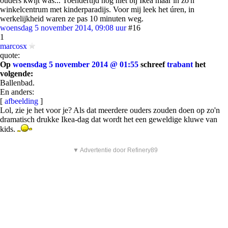
ouders kwijt was... Toendertijd nog niet bij Ikea maar in zo'n
winkelcentrum met kinderparadijs. Voor mij leek het úren, in
werkelijkheid waren ze pas 10 minuten weg.
woensdag 5 november 2014, 09:08 uur
#16
1
marcosx
quote:
Op
woensdag 5 november 2014 @ 01:55
schreef
trabant
het
volgende:
Ballenbad.
En anders:
[
afbeelding
]
Lol, zie je het voor je? Als dat meerdere ouders zouden doen op zo'n
dramatisch drukke Ikea-dag dat wordt het een geweldige kluwe van
kids.
▼ Advertentie door Refinery89