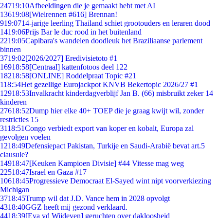
247
19:10
Afbeeldingen die je gemaakt hebt met AI
136
19:08
[Wielrennen #616] Brennan!
9
19:07
14-jarige leerling Thailand schiet grootouders en leraren dood
14
19:06
Prijs Bar le duc rood in het buitenland
22
19:05
Capibara's wandelen doodleuk het Braziliaanse parlement
binnen
37
19:02
[2026/2027] Eredivisietoto #1
169
18:58
[Centraal] kattenfotoos deel 122
182
18:58
[ONLINE] Roddelpraat Topic #21
1
18:54
Het gezellige Eurojackpot KNVB Bekertopic 2026/27 #1
129
18:53
Invalkracht kinderdagverblijf Jan B. (66) misbruikt zeker 14
kinderen
276
18:52
Dump hier elke 40+ TOEP die je graag kwijt wil, zonder
restricties 15
31
18:51
Congo verbiedt export van koper en kobalt, Europa zal
gevolgen voelen
12
18:49
Defensiepact Pakistan, Turkije en Saudi-Arabië bevat art.5
clausule?
149
18:47
[Keuken Kampioen Divisie] #44 Vitesse mag weg
225
18:47
Israel en Gaza #17
106
18:45
Progressieve Democraat El-Sayed wint nipt voorverkiezing
Michigan
37
18:45
Trump wil dat J.D. Vance hem in 2028 opvolgt
43
18:40
GGZ heeft mij gezond verklaard.
44
18:39
[Eva vd Wijdeven] geruchten over dakloosheid