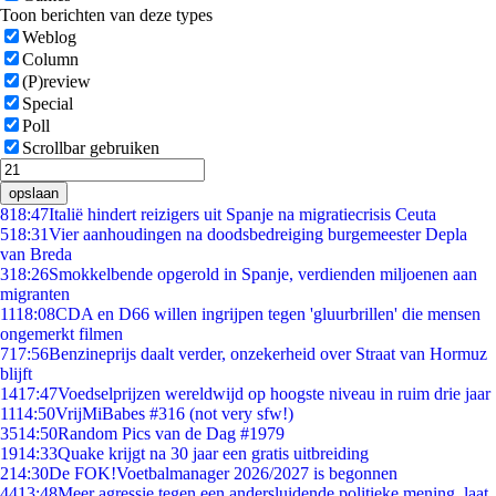
Toon berichten van deze types
Weblog
Column
(P)review
Special
Poll
Scrollbar gebruiken
opslaan
8
18:47
Italië hindert reizigers uit Spanje na migratiecrisis Ceuta
5
18:31
Vier aanhoudingen na doodsbedreiging burgemeester Depla
van Breda
3
18:26
Smokkelbende opgerold in Spanje, verdienden miljoenen aan
migranten
11
18:08
CDA en D66 willen ingrijpen tegen 'gluurbrillen' die mensen
ongemerkt filmen
7
17:56
Benzineprijs daalt verder, onzekerheid over Straat van Hormuz
blijft
14
17:47
Voedselprijzen wereldwijd op hoogste niveau in ruim drie jaar
11
14:50
VrijMiBabes #316 (not very sfw!)
35
14:50
Random Pics van de Dag #1979
19
14:33
Quake krijgt na 30 jaar een gratis uitbreiding
2
14:30
De FOK!Voetbalmanager 2026/2027 is begonnen
44
13:48
Meer agressie tegen een andersluidende politieke mening, laat