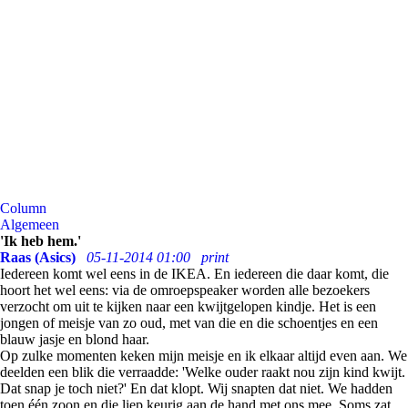
Column
Algemeen
'Ik heb hem.'
Raas (Asics)
05-11-2014 01:00
print
Iedereen komt wel eens in de IKEA. En iedereen die daar komt, die
hoort het wel eens: via de omroepspeaker worden alle bezoekers
verzocht om uit te kijken naar een kwijtgelopen kindje. Het is een
jongen of meisje van zo oud, met van die en die schoentjes en een
blauw jasje en blond haar.
Op zulke momenten keken mijn meisje en ik elkaar altijd even aan. We
deelden een blik die verraadde: 'Welke ouder raakt nou zijn kind kwijt.
Dat snap je toch niet?' En dat klopt. Wij snapten dat niet. We hadden
toen één zoon en die liep keurig aan de hand met ons mee. Soms zat