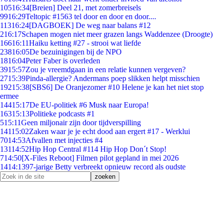
105
16:34
[Breien] Deel 21, met zomerbreisels
99
16:29
Teltopic #1563 tel door en door en door....
113
16:24
[DAGBOEK] De weg naar balans #12
2
16:17
Schapen mogen niet meer grazen langs Waddenzee (Droogte)
166
16:11
Haiku ketting #27 - strooi wat liefde
238
16:05
De bezuinigingen bij de NPO
18
16:04
Peter Faber is overleden
39
15:57
Zou je vreemdgaan in een relatie kunnen vergeven?
27
15:39
Pinda-allergie? Andermans poep slikken helpt misschien
192
15:38
[SBS6] De Oranjezomer #10 Helene je kan het niet stop
ermee
144
15:17
De EU-politiek #6 Musk naar Europa!
163
15:13
Politieke podcasts #1
5
15:11
Geen miljonair zijn door tijdverspilling
141
15:02
Zaken waar je je echt dood aan ergert #17 - Werklui
70
14:53
Afvallen met injecties #4
131
14:52
Hip Hop Central #114 Hip Hop Don´t Stop!
7
14:50
[X-Files Reboot] Filmen pilot gepland in mei 2026
14
14:13
97-jarige Betty verbreekt opnieuw record als oudste