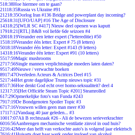
5
18:38
Hoe hiermee om te gaan?
211
18:35
Russia vs Ukraine #91
212
18:35
Oorlog Iran #136 Bridge and powerplant day incoming?
256
18:31
[UFO/UAP] #16 The Age of Disclosure
143
18:25
[WLR SC #417] Nieuw deel openen was kaputt
179
18:21
[RTL] B&B vol liefde 6de seizoen #4
200
18:19
Verander een letter expert (7lettereditie) #50
15
18:19
Verander één letter. Expert # 75 (8 letters)
50
18:18
Verander één letter: Expert #143 (9 letters)
143
18:16
Verander één letter: Expert #91 (10 letters)
55
17:59
Magic mushrooms
27
17:56
Single mannen verplichtsingle moeders laten daten?
95
17:49
Nieuwe / verwachte boeken
89
17:47
Overleden Acteurs & Actrices Deel #15
52
17:44
Het grote dagelijkse Trump nieuws topic #31
85
17:36
Hoe denkt God echt over homo-seksualiteit? deel 4
123
17:35
[Het Officiële Steam Topic #201] Steamrolled
6
17:29
Opmerkelijke foto's van Funda #243
79
17:19
De Bondgenoten Spoiler Topic #3
67
17:16
Vrouwen willen geen man meer #30
171
17:12
Vandaag 40 jaar geleden... #3
100
17:07
Ali B rechtszaak #26 - Ali de bewezen serieverkrachter
60
16:56
Aanbrengen mechanische ventilatie zinvol in oud huis?
22
16:42
Meer dan helft van verkochte auto's is volgend jaar elektrisch
76
16:41
Huisarts doet haar werk onder invloed van alcohol