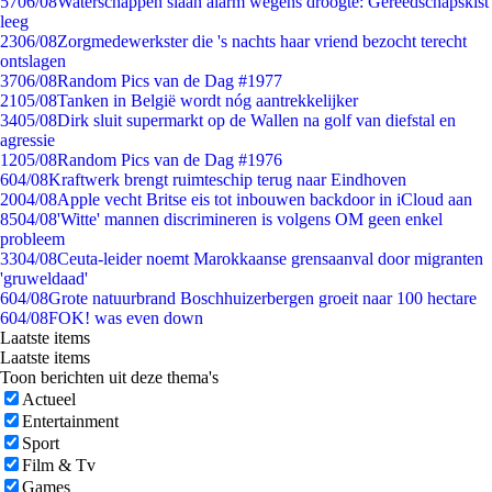
57
06/08
Waterschappen slaan alarm wegens droogte: Gereedschapskist
leeg
23
06/08
Zorgmedewerkster die 's nachts haar vriend bezocht terecht
ontslagen
37
06/08
Random Pics van de Dag #1977
21
05/08
Tanken in België wordt nóg aantrekkelijker
34
05/08
Dirk sluit supermarkt op de Wallen na golf van diefstal en
agressie
12
05/08
Random Pics van de Dag #1976
6
04/08
Kraftwerk brengt ruimteschip terug naar Eindhoven
20
04/08
Apple vecht Britse eis tot inbouwen backdoor in iCloud aan
85
04/08
'Witte' mannen discrimineren is volgens OM geen enkel
probleem
33
04/08
Ceuta-leider noemt Marokkaanse grensaanval door migranten
'gruweldaad'
6
04/08
Grote natuurbrand Boschhuizerbergen groeit naar 100 hectare
6
04/08
FOK! was even down
Laatste items
Laatste items
Toon berichten uit deze thema's
Actueel
Entertainment
Sport
Film & Tv
Games