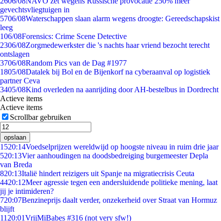
26
06/08
NAVO zet wegens Russische provocatie 250% meer
gevechtsvliegtuigen in
57
06/08
Waterschappen slaan alarm wegens droogte: Gereedschapskist
leeg
1
06/08
Forensics: Crime Scene Detective
23
06/08
Zorgmedewerkster die 's nachts haar vriend bezocht terecht
ontslagen
37
06/08
Random Pics van de Dag #1977
18
05/08
Datalek bij Bol en de Bijenkorf na cyberaanval op logistiek
partner Ceva
34
05/08
Kind overleden na aanrijding door AH-bestelbus in Dordrecht
Actieve items
Actieve items
Scrollbar gebruiken
opslaan
15
20:14
Voedselprijzen wereldwijd op hoogste niveau in ruim drie jaar
5
20:13
Vier aanhoudingen na doodsbedreiging burgemeester Depla
van Breda
8
20:13
Italië hindert reizigers uit Spanje na migratiecrisis Ceuta
44
20:12
Meer agressie tegen een andersluidende politieke mening, laat
jij je intimideren?
7
20:07
Benzineprijs daalt verder, onzekerheid over Straat van Hormuz
blijft
11
20:01
VrijMiBabes #316 (not very sfw!)