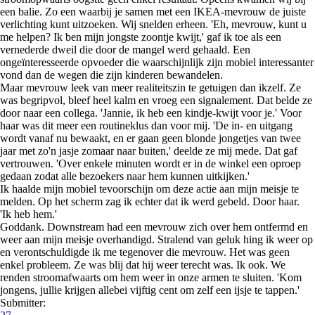
een balie. Zo een waarbij je samen met een IKEA-mevrouw de juiste
verlichting kunt uitzoeken. Wij snelden erheen. 'Eh, mevrouw, kunt u
me helpen? Ik ben mijn jongste zoontje kwijt,' gaf ik toe als een
vernederde dweil die door de mangel werd gehaald. Een
ongeïnteresseerde opvoeder die waarschijnlijk zijn mobiel interessanter
vond dan de wegen die zijn kinderen bewandelen.
Maar mevrouw leek van meer realiteitszin te getuigen dan ikzelf. Ze
was begripvol, bleef heel kalm en vroeg een signalement. Dat belde ze
door naar een collega. 'Jannie, ik heb een kindje-kwijt voor je.' Voor
haar was dit meer een routineklus dan voor mij. 'De in- en uitgang
wordt vanaf nu bewaakt, en er gaan geen blonde jongetjes van twee
jaar met zo'n jasje zomaar naar buiten,' deelde ze mij mede. Dat gaf
vertrouwen. 'Over enkele minuten wordt er in de winkel een oproep
gedaan zodat alle bezoekers naar hem kunnen uitkijken.'
Ik haalde mijn mobiel tevoorschijn om deze actie aan mijn meisje te
melden. Op het scherm zag ik echter dat ik werd gebeld. Door haar.
'Ik heb hem.'
Goddank. Downstream had een mevrouw zich over hem ontfermd en
weer aan mijn meisje overhandigd. Stralend van geluk hing ik weer op
en verontschuldigde ik me tegenover die mevrouw. Het was geen
enkel probleem. Ze was blij dat hij weer terecht was. Ik ook. We
renden stroomafwaarts om hem weer in onze armen te sluiten. 'Kom
jongens, jullie krijgen allebei vijftig cent om zelf een ijsje te tappen.'
Submitter: