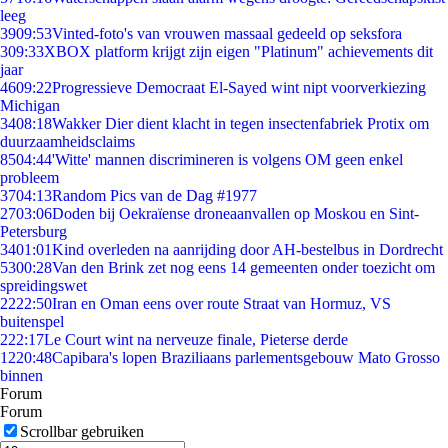
leeg
39
09:53
Vinted-foto's van vrouwen massaal gedeeld op seksfora
3
09:33
XBOX platform krijgt zijn eigen "Platinum" achievements dit
jaar
46
09:22
Progressieve Democraat El-Sayed wint nipt voorverkiezing
Michigan
34
08:18
Wakker Dier dient klacht in tegen insectenfabriek Protix om
duurzaamheidsclaims
85
04:44
'Witte' mannen discrimineren is volgens OM geen enkel
probleem
37
04:13
Random Pics van de Dag #1977
27
03:06
Doden bij Oekraïense droneaanvallen op Moskou en Sint-
Petersburg
34
01:01
Kind overleden na aanrijding door AH-bestelbus in Dordrecht
53
00:28
Van den Brink zet nog eens 14 gemeenten onder toezicht om
spreidingswet
22
22:50
Iran en Oman eens over route Straat van Hormuz, VS
buitenspel
2
22:17
Le Court wint na nerveuze finale, Pieterse derde
12
20:48
Capibara's lopen Braziliaans parlementsgebouw Mato Grosso
binnen
Forum
Forum
Scrollbar gebruiken