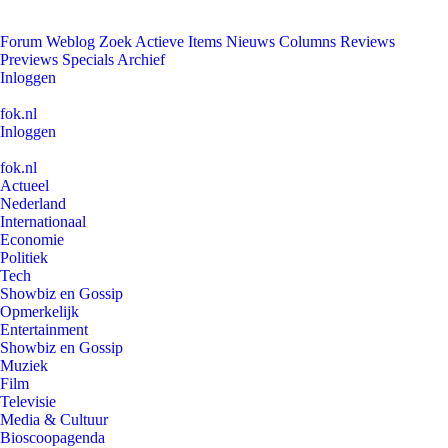
Forum
Weblog
Zoek
Actieve Items
Nieuws
Columns
Reviews
Previews
Specials
Archief
Inloggen
fok.nl
Inloggen
fok.nl
Actueel
Nederland
Internationaal
Economie
Politiek
Tech
Showbiz en Gossip
Opmerkelijk
Entertainment
Showbiz en Gossip
Muziek
Film
Televisie
Media & Cultuur
Bioscoopagenda