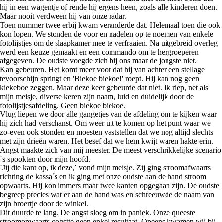
hij in een wagentje of rende hij ergens heen, zoals alle kinderen doen.
Maar nooit verdween hij van onze radar.
Toen nummer twee erbij kwam veranderde dat. Helemaal toen die ook
kon lopen. We stonden de voor en nadelen op te noemen van enkele
fotolijstjes om de slaapkamer mee te verfraaien. Na uitgebreid overleg
werd een keuze gemaakt en een commando om te hergroeperen
afgegeven. De oudste voegde zich bij ons maar de jongste niet.
Kan gebeuren. Het komt meer voor dat hij van achter een stellage
tevoorschijn springt en 'Biekoe biekoe!' roept. Hij kan nog geen
kiekeboe zeggen. Maar deze keer gebeurde dat niet. Ik riep, net als
mijn meisje, diverse keren zijn naam, luid en duidelijk door de
fotolijstjesafdeling. Geen biekoe biekoe.
Vlug liepen we door alle gangetjes van de afdeling om te kijken waar
hij zich had verschanst. Om weer uit te komen op het punt waar we
zo-even ook stonden en moesten vaststellen dat we nog altijd slechts
met zijn drieën waren. Het besef dat we hem kwijt waren hakte erin.
Angst maakte zich van mij meester. De meest verschrikkelijke scenario
´s spookten door mijn hoofd.
´Jij die kant op, ik deze,´ vond mijn meisje. Zij ging stroomafwaarts
richting de kassa´s en ik ging met onze oudste aan de hand stroom
opwaarts. Hij kon immers maar twee kanten opgegaan zijn. De oudste
begreep precies wat er aan de hand was en schreeuwde de naam van
zijn broertje door de winkel.
Dit duurde te lang. De angst sloeg om in paniek. Onze queeste
stroomopwaarts oogstte geen enkel resultaat. Opeens kwamen wij bij