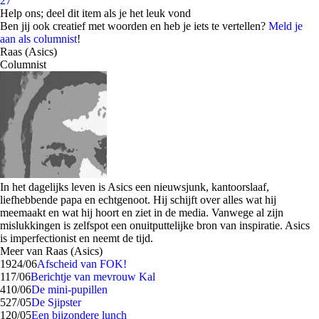
27
Help ons; deel dit item als je het leuk vond
Ben jij ook creatief met woorden en heb je iets te vertellen?
Meld je
aan als columnist
!
Raas (Asics)
Columnist
In het dagelijks leven is Asics een nieuwsjunk, kantoorslaaf,
liefhebbende papa en echtgenoot. Hij schijft over alles wat hij
meemaakt en wat hij hoort en ziet in de media. Vanwege al zijn
mislukkingen is zelfspot een onuitputtelijke bron van inspiratie. Asics
is imperfectionist en neemt de tijd.
Meer van Raas (Asics)
19
24/06
Afscheid van FOK!
1
17/06
Berichtje van mevrouw Kal
4
10/06
De mini-pupillen
5
27/05
De Sjipster
1
20/05
Een bijzondere lunch