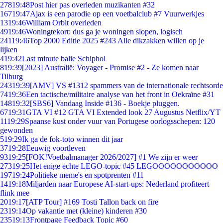
278
19:48
Post hier pas overleden muzikanten #32
167
19:47
Ajax is een parodie op een voetbalclub #7 Vuurwerkjes
13
19:46
William Orbit overleden
49
19:46
Woningtekort: dus ga je woningen slopen, logisch
241
19:46
Top 2000 Editie 2025 #243 Alle dikzakken willen op je
lijken
4
19:42
Last minute balie Schiphol
8
19:39
[2023] Australië: Voyager - Promise #2 - Ze komen naar
Tilburg
243
19:39
[AMV] VS #1312 spammers van de internationale rechtsorde
74
19:36
Een tactische/militaire analyse van het front in Oekraïne #31
148
19:32
[SBS6] Vandaag Inside #136 - Boekje pluggen.
67
19:31
GTA VI #12 GTA VI Extended look 27 Augustus Netflix/YT
11
19:29
Spaanse kust onder vuur van Portugese oorlogsschepen: 120
gewonden
5
19:29
Ik ga de fok-toto winnen dit jaar
37
19:28
Eeuwig voortleven
93
19:25
[FOK!Voetbalmanager 2026/2027] #1 We zijn er weer
273
19:25
Het enige echte LEGO-topic #45 LEGOOOOOOOOOOO
197
19:24
Politieke meme's en spotprenten #11
14
19:18
Miljarden naar Europese AI-start-ups: Nederland profiteert
flink mee
20
19:17
[ATP Tour] #169 Tosti Tallon back on fire
23
19:14
Op vakantie met (kleine) kinderen #30
235
19:13
Frontpage Feedback Topic #60