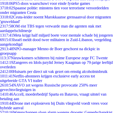
19
18:06
PS5-doos waarschuwt voor einde fysieke games
37
18:02
Spaanse politie: minstens tien voor terrorisme veroordeelden
onder migranten Ceuta
33
18:02
Ceuta-leider noemt Marokkaanse grensaanval door migranten
'gruweldaad'
23
17:58
OM eist TBS tegen verwarde man die agenten stak met
aardappelschilmesje
13
17:41
Meta krijgt half miljard boete voor mentale schade bij jongeren
69
15:03
Israël meldt dood twee militairen in Zuid-Libanon, vergelding
aangekondigd
29
13:48
NPO-manager Menno de Boer geschorst na dickpic in
groepsapp
1
13:37
Nieuwkomers schitteren bij ruime Europese zege FC Twente
14
12:19
Zangeres en Idols-jurylid Jerney Kaagman op 79-jarige leeftijd
overleden
24
12:00
Huisarts per direct uit vak gezet om ernstig alcoholmisbruik
10
11:41
Netflix-abonnees krijgen exclusieve early access tot
uitgebreide GTA VI trailer
26
10:54
NAVO zet wegens Russische provocatie 250% meer
gevechtsvliegtuigen in
14
10:46
Accell, moederbedrijf Sparta en Batavus, vraagt uitstel van
betaling aan
19
10:44
Drone met explosieven bij Duits vliegveld voedt vrees voor
hybride aanval
57
10:16
Waterschappen slaan alarm wegens droogte: Gereedschapskist