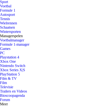
Sport
Voetbal
Formule 1
Autosport
Tennis
Wielrennen
Schaatsen
Wintersporten
Managerspelen
Voetbalmanager
Formule 1-manager
Games
PC
Playstation 4
Xbox One
Nintendo Switch
Xbox Series X|S
PlayStation 5
Film & TV
Film
Televisie
Trailers en Videos
Bioscoopagenda
Forum
Meer