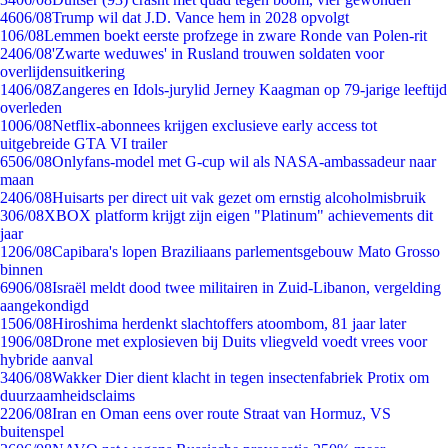
46
06/08
Trump wil dat J.D. Vance hem in 2028 opvolgt
1
06/08
Lemmen boekt eerste profzege in zware Ronde van Polen-rit
24
06/08
'Zwarte weduwes' in Rusland trouwen soldaten voor
overlijdensuitkering
14
06/08
Zangeres en Idols-jurylid Jerney Kaagman op 79-jarige leeftijd
overleden
10
06/08
Netflix-abonnees krijgen exclusieve early access tot
uitgebreide GTA VI trailer
65
06/08
Onlyfans-model met G-cup wil als NASA-ambassadeur naar
maan
24
06/08
Huisarts per direct uit vak gezet om ernstig alcoholmisbruik
3
06/08
XBOX platform krijgt zijn eigen "Platinum" achievements dit
jaar
12
06/08
Capibara's lopen Braziliaans parlementsgebouw Mato Grosso
binnen
69
06/08
Israël meldt dood twee militairen in Zuid-Libanon, vergelding
aangekondigd
15
06/08
Hiroshima herdenkt slachtoffers atoombom, 81 jaar later
19
06/08
Drone met explosieven bij Duits vliegveld voedt vrees voor
hybride aanval
34
06/08
Wakker Dier dient klacht in tegen insectenfabriek Protix om
duurzaamheidsclaims
22
06/08
Iran en Oman eens over route Straat van Hormuz, VS
buitenspel