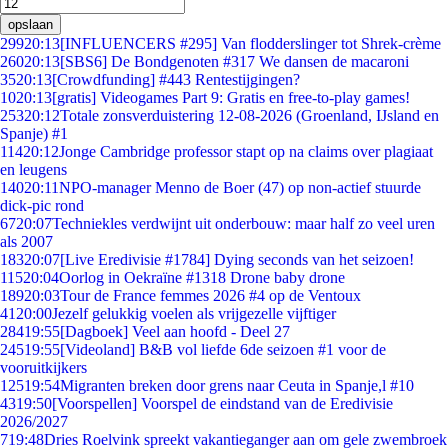
opslaan
299
20:13
[INFLUENCERS #295] Van flodderslinger tot Shrek-crème
260
20:13
[SBS6] De Bondgenoten #317 We dansen de macaroni
35
20:13
[Crowdfunding] #443 Rentestijgingen?
10
20:13
[gratis] Videogames Part 9: Gratis en free-to-play games!
253
20:12
Totale zonsverduistering 12-08-2026 (Groenland, IJsland en
Spanje) #1
114
20:12
Jonge Cambridge professor stapt op na claims over plagiaat
en leugens
140
20:11
NPO-manager Menno de Boer (47) op non-actief stuurde
dick-pic rond
67
20:07
Techniekles verdwijnt uit onderbouw: maar half zo veel uren
als 2007
183
20:07
[Live Eredivisie #1784] Dying seconds van het seizoen!
115
20:04
Oorlog in Oekraïne #1318 Drone baby drone
189
20:03
Tour de France femmes 2026 #4 op de Ventoux
41
20:00
Jezelf gelukkig voelen als vrijgezelle vijftiger
284
19:55
[Dagboek] Veel aan hoofd - Deel 27
245
19:55
[Videoland] B&B vol liefde 6de seizoen #1 voor de
vooruitkijkers
125
19:54
Migranten breken door grens naar Ceuta in Spanje,l #10
43
19:50
[Voorspellen] Voorspel de eindstand van de Eredivisie
2026/2027
7
19:48
Dries Roelvink spreekt vakantieganger aan om gele zwembroek