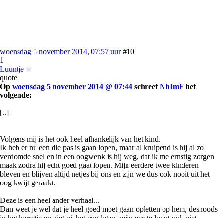
woensdag 5 november 2014, 07:57 uur
#10
1
Luuntje
quote:
Op
woensdag 5 november 2014 @ 07:44
schreef
NhImF
het
volgende:
[..]
Volgens mij is het ook heel afhankelijk van het kind.
Ik heb er nu een die pas is gaan lopen, maar al kruipend is hij al zo
verdomde snel en in een oogwenk is hij weg, dat ik me ernstig zorgen
maak zodra hij echt goed gaat lopen. Mijn eerdere twee kinderen
bleven en blijven altijd netjes bij ons en zijn we dus ook nooit uit het
oog kwijt geraakt.
Deze is een heel ander verhaal...
Dan weet je wel dat je heel goed moet gaan opletten op hem, desnoods
in het karretje en niet uit het oog laten, mijn eerste loopt ook niet