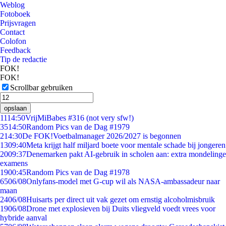
Weblog
Fotoboek
Prijsvragen
Contact
Colofon
Feedback
Tip de redactie
FOK!
FOK!
Scrollbar gebruiken
opslaan
11
14:50
VrijMiBabes #316 (not very sfw!)
35
14:50
Random Pics van de Dag #1979
2
14:30
De FOK!Voetbalmanager 2026/2027 is begonnen
13
09:40
Meta krijgt half miljard boete voor mentale schade bij jongeren
20
09:37
Denemarken pakt AI-gebruik in scholen aan: extra mondelinge
examens
19
00:45
Random Pics van de Dag #1978
65
06/08
Onlyfans-model met G-cup wil als NASA-ambassadeur naar
maan
24
06/08
Huisarts per direct uit vak gezet om ernstig alcoholmisbruik
19
06/08
Drone met explosieven bij Duits vliegveld voedt vrees voor
hybride aanval