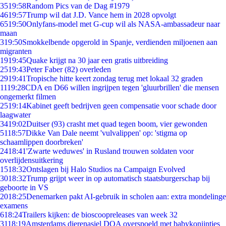
35
19:58
Random Pics van de Dag #1979
46
19:57
Trump wil dat J.D. Vance hem in 2028 opvolgt
65
19:50
Onlyfans-model met G-cup wil als NASA-ambassadeur naar
maan
3
19:50
Smokkelbende opgerold in Spanje, verdienden miljoenen aan
migranten
19
19:45
Quake krijgt na 30 jaar een gratis uitbreiding
25
19:43
Peter Faber (82) overleden
29
19:41
Tropische hitte keert zondag terug met lokaal 32 graden
11
19:28
CDA en D66 willen ingrijpen tegen 'gluurbrillen' die mensen
ongemerkt filmen
25
19:14
Kabinet geeft bedrijven geen compensatie voor schade door
laagwater
34
19:02
Duitser (93) crasht met quad tegen boom, vier gewonden
51
18:57
Dikke Van Dale neemt 'vulvalippen' op: 'stigma op
schaamlippen doorbreken'
24
18:41
'Zwarte weduwes' in Rusland trouwen soldaten voor
overlijdensuitkering
15
18:32
Ontslagen bij Halo Studios na Campaign Evolved
30
18:32
Trump grijpt weer in op automatisch staatsburgerschap bij
geboorte in VS
20
18:25
Denemarken pakt AI-gebruik in scholen aan: extra mondelinge
examens
6
18:24
Trailers kijken: de bioscoopreleases van week 32
31
18:19
Amsterdams dierenasiel DOA overspoeld met babykonijntjes