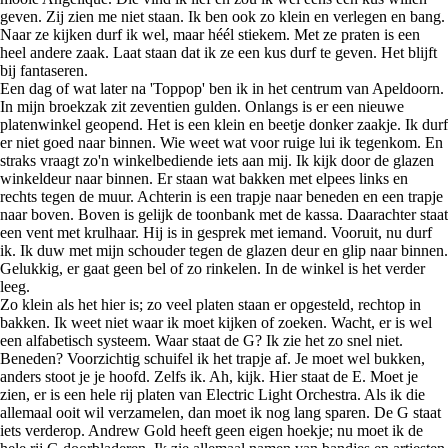
geven. Zij zien me niet staan. Ik ben ook zo klein en verlegen en bang.
Naar ze kijken durf ik wel, maar héél stiekem. Met ze praten is een
heel andere zaak. Laat staan dat ik ze een kus durf te geven. Het blijft
bij fantaseren.
Een dag of wat later na 'Toppop' ben ik in het centrum van Apeldoorn.
In mijn broekzak zit zeventien gulden. Onlangs is er een nieuwe
platenwinkel geopend. Het is een klein en beetje donker zaakje. Ik durf
er niet goed naar binnen. Wie weet wat voor ruige lui ik tegenkom. En
straks vraagt zo'n winkelbediende iets aan mij. Ik kijk door de glazen
winkeldeur naar binnen. Er staan wat bakken met elpees links en
rechts tegen de muur. Achterin is een trapje naar beneden en een trapje
naar boven. Boven is gelijk de toonbank met de kassa. Daarachter staat
een vent met krulhaar. Hij is in gesprek met iemand. Vooruit, nu durf
ik. Ik duw met mijn schouder tegen de glazen deur en glip naar binnen.
Gelukkig, er gaat geen bel of zo rinkelen. In de winkel is het verder
leeg.
Zo klein als het hier is; zo veel platen staan er opgesteld, rechtop in
bakken. Ik weet niet waar ik moet kijken of zoeken. Wacht, er is wel
een alfabetisch systeem. Waar staat de G? Ik zie het zo snel niet.
Beneden? Voorzichtig schuifel ik het trapje af. Je moet wel bukken,
anders stoot je je hoofd. Zelfs ik. Ah, kijk. Hier staat de E. Moet je
zien, er is een hele rij platen van Electric Light Orchestra. Als ik die
allemaal ooit wil verzamelen, dan moet ik nog lang sparen. De G staat
iets verderop. Andrew Gold heeft geen eigen hoekje; nu moet ik de