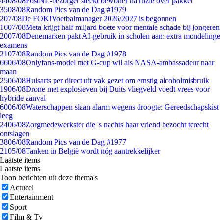
44
08/08
PostNL-bezorger steekt bewoner na ruzie over pakket
35
08/08
Random Pics van de Dag #1979
2
07/08
De FOK!Voetbalmanager 2026/2027 is begonnen
16
07/08
Meta krijgt half miljard boete voor mentale schade bij jongeren
20
07/08
Denemarken pakt AI-gebruik in scholen aan: extra mondelinge
examens
21
07/08
Random Pics van de Dag #1978
66
06/08
Onlyfans-model met G-cup wil als NASA-ambassadeur naar
maan
25
06/08
Huisarts per direct uit vak gezet om ernstig alcoholmisbruik
19
06/08
Drone met explosieven bij Duits vliegveld voedt vrees voor
hybride aanval
60
06/08
Waterschappen slaan alarm wegens droogte: Gereedschapskist
leeg
24
06/08
Zorgmedewerkster die 's nachts haar vriend bezocht terecht
ontslagen
38
06/08
Random Pics van de Dag #1977
21
05/08
Tanken in België wordt nóg aantrekkelijker
Laatste items
Laatste items
Toon berichten uit deze thema's
Actueel
Entertainment
Sport
Film & Tv