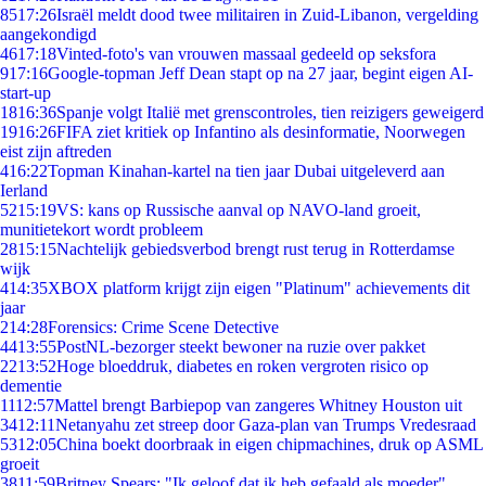
85
17:26
Israël meldt dood twee militairen in Zuid-Libanon, vergelding
aangekondigd
46
17:18
Vinted-foto's van vrouwen massaal gedeeld op seksfora
9
17:16
Google-topman Jeff Dean stapt op na 27 jaar, begint eigen AI-
start-up
18
16:36
Spanje volgt Italië met grenscontroles, tien reizigers geweigerd
19
16:26
FIFA ziet kritiek op Infantino als desinformatie, Noorwegen
eist zijn aftreden
4
16:22
Topman Kinahan-kartel na tien jaar Dubai uitgeleverd aan
Ierland
52
15:19
VS: kans op Russische aanval op NAVO-land groeit,
munitietekort wordt probleem
28
15:15
Nachtelijk gebiedsverbod brengt rust terug in Rotterdamse
wijk
4
14:35
XBOX platform krijgt zijn eigen "Platinum" achievements dit
jaar
2
14:28
Forensics: Crime Scene Detective
44
13:55
PostNL-bezorger steekt bewoner na ruzie over pakket
22
13:52
Hoge bloeddruk, diabetes en roken vergroten risico op
dementie
11
12:57
Mattel brengt Barbiepop van zangeres Whitney Houston uit
34
12:11
Netanyahu zet streep door Gaza-plan van Trumps Vredesraad
53
12:05
China boekt doorbraak in eigen chipmachines, druk op ASML
groeit
38
11:59
Britney Spears: "Ik geloof dat ik heb gefaald als moeder"