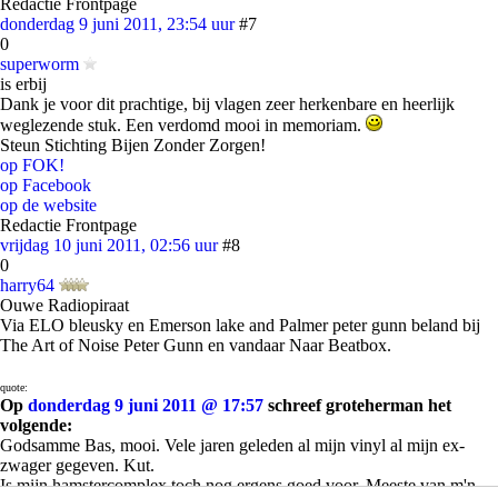
Redactie Frontpage
donderdag 9 juni 2011, 23:54 uur
#7
0
superworm
is erbij
Dank je voor dit prachtige, bij vlagen zeer herkenbare en heerlijk
weglezende stuk. Een verdomd mooi in memoriam.
Steun Stichting Bijen Zonder Zorgen!
op FOK!
op Facebook
op de website
Redactie Frontpage
vrijdag 10 juni 2011, 02:56 uur
#8
0
harry64
Ouwe Radiopiraat
Via ELO bleusky en Emerson lake and Palmer peter gunn beland bij
The Art of Noise Peter Gunn en vandaar Naar Beatbox.
quote:
Op
donderdag 9 juni 2011 @ 17:57
schreef groteherman het
volgende:
Godsamme Bas, mooi. Vele jaren geleden al mijn vinyl al mijn ex-
zwager gegeven. Kut.
Is mijn hamstercomplex toch nog ergens goed voor, Meeste van m'n