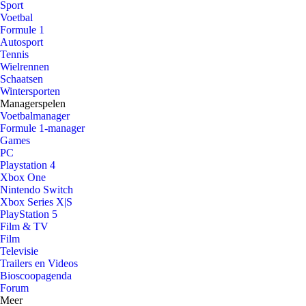
Sport
Voetbal
Formule 1
Autosport
Tennis
Wielrennen
Schaatsen
Wintersporten
Managerspelen
Voetbalmanager
Formule 1-manager
Games
PC
Playstation 4
Xbox One
Nintendo Switch
Xbox Series X|S
PlayStation 5
Film & TV
Film
Televisie
Trailers en Videos
Bioscoopagenda
Forum
Meer