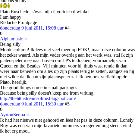
Jabba&Scully
Plato Enschede is/was mijn favoriete cd winkel.
I am happy
Redactie Frontpage
donderdag 9 juni 2011, 15:08 uur
#4
0
Alphamusic
Being silly
Mooie column! Ik lees niet veel meer op FOK!, maar deze column was
het zeker waard. Als mijn vader overdag aan het werk was, stal ik zijn
platenspeler mee naar boven om LP's te draaien, voornamelijk van
Queen en the Beatles. Vijf minuten voor hij thuis was, rende ik dan
weer naar beneden om alles op zijn plaats terug te zetten, aangezien hij
niet wilde dat ik aan zijn platenspeler zat. Ik ben ook verliefd op de
Plato, heerlijk.
The good things come in small packages
Because being silly doesn't keep me from writing:
http://thelittledreamsofme.blogspot.com/
donderdag 9 juni 2011, 15:30 uur
#5
0
AyrtonSenna
Ik had het nieuws niet gehoord en lees het pas in deze column. Lonely
Boy was een van mijn favoriete nummers vroeger en nog steeds vind
ik het erg mooi.