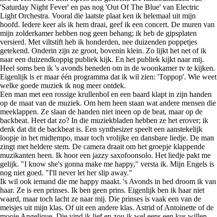
'Saturday Night Fever' en pas nog 'Out Of The Blue' van Electric
Light Orchestra. Vooral die laatste plaat ken ik helemaal uit mijn
hoofd. Iedere keer als ik hem draai, geef ik een concert. De muren van
mijn zolderkamer hebben nog geen behang; ik heb de gipsplaten
versierd. Met viltstift heb ik honderden, nee duizenden poppetjes
getekend. Onderin zijn ze groot, bovenin klein. Zo lijkt het net of ik
naar een duizendkoppig publiek kijk. En het publiek kijkt naar mij.
Heel soms ben ik 's avonds beneden om in de woonkamer tv te kijken.
Eigenlijk is er maar één programma dat ik wil zien: 'Toppop'. Wie weet
welke goede muziek ik nog meer ontdek.
Een man met een rossige krullenbol en een baard klapt in zijn handen
op de maat van de muziek. Om hem heen staan wat andere mensen die
meeklappen. Ze slaan de handen niet ineen op de beat, maar op de
backbeat. Heet dat zo? In die muziekbladen hebben ze het erover; ik
denk dat dit de backbeat is. Een synthesizer speelt een aanstekelijk
loopje in het midtempo, maar toch vrolijke en dansbare liedje. De man
zingt met heldere stem. De camera draait om het groepje klappende
muzikanten heen. Ik hoor een jazzy saxofoonsolo. Het liedje pakt me
gelijk. "I know she's gonna make me happy," versta ik. Mijn Engels is
nog niet goed. "I'll never let her slip away."
Ik wil ook iemand die me happy maakt. 's Avonds in bed droom ik van
haar. Ze is een prinses. Ik ben geen prins. Eigenlijk ben ik haar niet
waard, maar toch lacht ze naar mij. Die prinses is vaak een van de
meisjes uit mijn klas. Of uit een andere klas. Astrid of Antoinette of de
mooie Angelique. Die vind ik lief en zou ik wel eens een kus willen