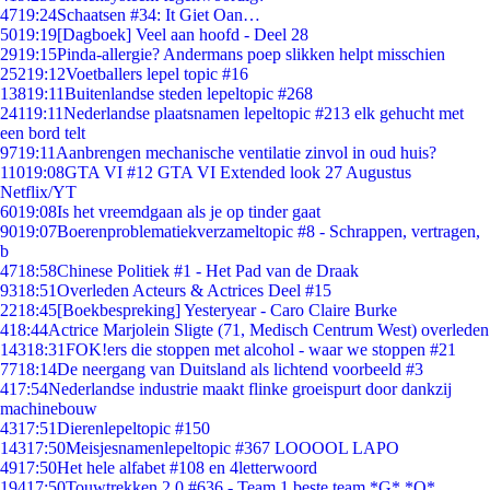
47
19:24
Schaatsen #34: It Giet Oan…
50
19:19
[Dagboek] Veel aan hoofd - Deel 28
29
19:15
Pinda-allergie? Andermans poep slikken helpt misschien
252
19:12
Voetballers lepel topic #16
138
19:11
Buitenlandse steden lepeltopic #268
241
19:11
Nederlandse plaatsnamen lepeltopic #213 elk gehucht met
een bord telt
97
19:11
Aanbrengen mechanische ventilatie zinvol in oud huis?
110
19:08
GTA VI #12 GTA VI Extended look 27 Augustus
Netflix/YT
60
19:08
Is het vreemdgaan als je op tinder gaat
90
19:07
Boerenproblematiekverzameltopic #8 - Schrappen, vertragen,
b
47
18:58
Chinese Politiek #1 - Het Pad van de Draak
93
18:51
Overleden Acteurs & Actrices Deel #15
22
18:45
[Boekbespreking] Yesteryear - Caro Claire Burke
4
18:44
Actrice Marjolein Sligte (71, Medisch Centrum West) overleden
143
18:31
FOK!ers die stoppen met alcohol - waar we stoppen #21
77
18:14
De neergang van Duitsland als lichtend voorbeeld #3
4
17:54
Nederlandse industrie maakt flinke groeispurt door dankzij
machinebouw
43
17:51
Dierenlepeltopic #150
143
17:50
Meisjesnamenlepeltopic #367 LOOOOL LAPO
49
17:50
Het hele alfabet #108 en 4letterwoord
194
17:50
Touwtrekken 2.0 #636 - Team 1 beste team *G* *O*