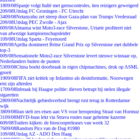
18
09/08
Spanje volgt Italië met grenscontroles, tien reizigers geweigerd
2
09/08
Uitslag FC Groningen - FC Utrecht
34
09/08
Netanyahu zet streep door Gaza-plan van Trumps Vredesraad
2
09/08
Uitslag PEC Zwolle - Ajax
0
09/08
Almansa wint Moto3-race Silverstone, Uriarte profiteert niet
van afwezige kampioenschapsleider
1
09/08
Uitslag Sparta - Feyenoord
0
09/08
Aprilia domineert Britse Grand Prix op Silverstone met dubbele
top-3
0
09/08
Sensationele Moto2-race Silverstone levert nieuwe winnaar op,
Nederlanders buiten de punten
53
09/08
China boekt doorbraak in eigen chipmachines, druk op ASML
groeit
19
09/08
FIFA ziet kritiek op Infantino als desinformatie, Noorwegen
eist zijn aftreden
17
09/08
Inbraak bij Haagse politie: dieven betrapt bij stelen illegale
sigaretten
28
09/08
Nachtelijk gebiedsverbod brengt rust terug in Rotterdamse
wijk
38
09/08
Iran stelt zes eisen aan VS voor heropening Straat van Hormuz
31
09/08
MIVD-baas lekt via Strava routes naar geheime kazerne
6
09/08
Trailers kijken: de bioscoopreleases van week 32
76
09/08
Random Pics van de Dag #1980
1
09/08
Uitslag AZ - ADO Den Haag