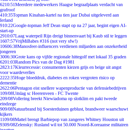
62
10:51
Meerdere medewerkers Haagse begraafplaats verdacht van
grafroof
4
10:35
Topman Kinahan-kartel na tien jaar Dubai uitgeleverd aan
Ierland
9
10:22
Google-topman Jeff Dean stapt op na 27 jaar, begint eigen AI-
start-up
29
10:07
Laag waterpeil Rijn dreigt binnenvaart bij Kaub stil te leggen
16
07:57
VrijMiBabes #316 (not very sfw!)
106
06:38
Manosfeer-influencers verdienen miljarden aan onzekerheid
jongeren
30
06:30
Grote kans op vijfde regionale hittegolf met lokaal 35 graden
62
01:03
Random Pics van de Dag #1981
28
23:17
Kleurrecessie: consumenten kiezen grijs en beige uit angst
voor waardeverlies
22
22:35
Hoge bloeddruk, diabetes en roken vergroten risico op
dementie
26
22:06
Pentagon eist snellere wapenproductie van defensiebedrijven
1
09/08
Uitslag sc Heerenveen - FC Twente
2
09/08
Vollering breekt Niewiadoma op slotklim en pakt tweede
eindzege
9
09/08
Natuurbrand bij Soesterduinen geblust, brandweer waarschuwt
kijkers
11
09/08
Mattel brengt Barbiepop van zangeres Whitney Houston uit
93
09/08
Zelensky: Rusland wil tot 50.000 Noord-Koreaanse militairen
inzetten