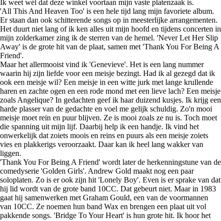
Ik weet wél dat deze winkel voortaan mijn vaste platenzaak is.
'All This And Heaven Too' is een hele tijd lang mijn favoriete album.
Er staan dan ook schitterende songs op in meesterlijke arrangementen.
Het duurt niet lang of ik ken alles uit mijn hoofd en tijdens concerten in
mijn zolderkamer zing ik de sterren van de hemel. 'Never Let Her Slip
Away' is de grote hit van de plaat, samen met 'Thank You For Being A
Friend'.
Maar het allermooist vind ik 'Genevieve'. Het is een lang nummer
waarin hij zijn liefde voor een meisje bezingt. Had ik al gezegd dat ik
ook een meisje wil? Een meisje in een witte jurk met lange krullende
haren en zachte ogen en een rode mond met een lieve lach? Een meisje
zoals Angelique? In gedachten geef ik haar duizend kusjes. Ik krijg een
harde plasser van de gedachte en voel me gelijk schuldig. Zo'n mooi
meisje moet rein en puur blijven. Ze is mooi zoals ze nu is. Toch moet
die spanning uit mijn lijf. Daarbij help ik een handje. Ik vind het
onwerkelijk dat zoiets moois en reins en puurs als een meisje zoiets
vies en plakkerigs veroorzaakt. Daar kan ik heel lang wakker van
liggen.
'Thank You For Being A Friend' wordt later de herkenningstune van de
comedyserie 'Golden Girls'. Andrew Gold maakt nog een paar
soloplaten. Zo is er ook zijn hit 'Lonely Boy'. Even is er sprake van dat
hij lid wordt van de grote band 10CC. Dat gebeurt niet. Maar in 1983
gaat hij samenwerken met Graham Gould, een van de voormannen
van 10CC. Ze noemen hun band Wax en brengen een plaat uit vol
pakkende songs. 'Bridge To Your Heart' is hun grote hit. Ik hoor het