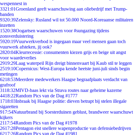
wespennest in
33
21:01
Groenland geeft waarschuwing aan oliebedrijf met Trump-
banden
93
20:39
Zelensky: Rusland wil tot 50.000 Noord-Koreaanse militairen
inzetten
15
20:38
Oogartsen waarschuwen voor #sungazing tijdens
zonsverduistering
59
20:19
Vuurwerkverbod is ingegaan maar veel mensen gaan toch
vuurwerk afsteken, jij ook?
28
20:04
Kleurrecessie: consumenten kiezen grijs en beige uit angst
voor waardeverlies
29
19:29
Laag waterpeil Rijn dreigt binnenvaart bij Kaub stil te leggen
25
19:10
Copernicus: West-Europa kende heetste juni-juli sinds begin
metingen
62
18:53
Meerdere medewerkers Haagse begraafplaats verdacht van
grafroof
31
18:32
MIVD-baas lekt via Strava routes naar geheime kazerne
44
18:22
Random Pics van de Dag #1777
17
18:03
Inbraak bij Haagse politie: dieven betrapt bij stelen illegale
sigaretten
9
17:54
Natuurbrand bij Soesterduinen geblust, brandweer waarschuwt
kijkers
21
17:54
Random Pics van de Dag #1978
26
17:28
Pentagon eist snellere wapenproductie van defensiebedrijven
62
17:26
Random Pics van de Dag #1981