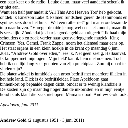
een paar keer op de radio. Leuke deun, maar veel aandacht schenk ik
er niet aan.
Want een half jaar nadat ik 'All This And Heaven Too' heb gekocht,
ontdek ik Emerson Lake & Palmer. Sindsdien gieren de Hammonds en
synthesizers door het huis. "Wat een rotherrie!" gilt mama onderaan de
trap naar boven. "Vroeger draaide je nog wel eens iets moois, maar dit
is vreselijk! Zónde dat je daar je goede geld aan uitgeeft!" Ik haal mijn
schouders op en zoek verder naar grensverleggende muziek. King
Crimson, Yes, Camel, Frank Zappa; noem het allemaal maar eens op.
Het staat ergens in een klein hoekje in de krant op maandag 6 juni
2011. "Andrew Gold overleden," lees ik. Net geen zestig. Hartaanval.
Ik knipper met mijn ogen. 'Mijn held' kan ik hem niet noemen. Toch
heb ik een tijd lang zeer genoten van zijn prachtplaat. Zou hij op cd te
vinden zijn?
De platenwinkel is inmiddels een groot bedrijf met meerdere filialen in
het hele land. Dick is de bedrijfsleider. Plato Apeldoorn gaat
binnenkort op bepaalde dagen dicht, omdat er te weinig klandizie is.
De kosten zijn op maandag hoger dan de inkomsten en in mijn eentje
houd ik als klant die zaak niet open. Mama is dood. Andrew Gold ook.
Apeldoorn, juni 2011
Andrew Gold
(2 augustus 1951 - 3 juni 2011)