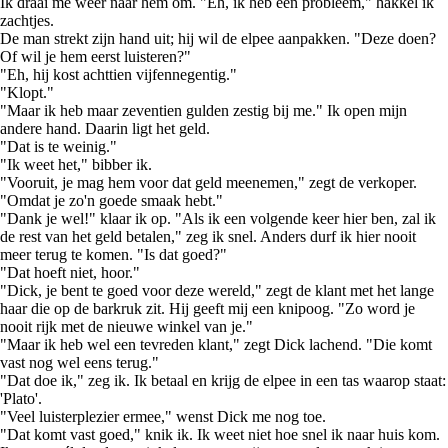
Ik draai me weer naar hem om. "Eh, ik heb een probleem," hakkel ik
zachtjes.
De man strekt zijn hand uit; hij wil de elpee aanpakken. "Deze doen?
Of wil je hem eerst luisteren?"
"Eh, hij kost achttien vijfennegentig."
"Klopt."
"Maar ik heb maar zeventien gulden zestig bij me." Ik open mijn
andere hand. Daarin ligt het geld.
"Dat is te weinig."
"Ik weet het," bibber ik.
"Vooruit, je mag hem voor dat geld meenemen," zegt de verkoper.
"Omdat je zo'n goede smaak hebt."
"Dank je wel!" klaar ik op. "Als ik een volgende keer hier ben, zal ik
de rest van het geld betalen," zeg ik snel. Anders durf ik hier nooit
meer terug te komen. "Is dat goed?"
"Dat hoeft niet, hoor."
"Dick, je bent te goed voor deze wereld," zegt de klant met het lange
haar die op de barkruk zit. Hij geeft mij een knipoog. "Zo word je
nooit rijk met de nieuwe winkel van je."
"Maar ik heb wel een tevreden klant," zegt Dick lachend. "Die komt
vast nog wel eens terug."
"Dat doe ik," zeg ik. Ik betaal en krijg de elpee in een tas waarop staat:
'Plato'.
"Veel luisterplezier ermee," wenst Dick me nog toe.
"Dat komt vast goed," knik ik. Ik weet niet hoe snel ik naar huis kom.