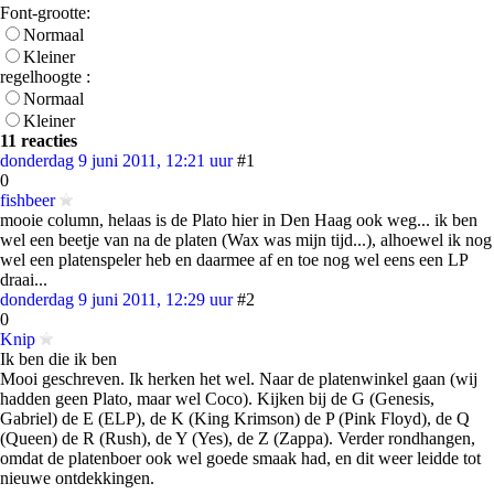
Font-grootte:
Normaal
Kleiner
regelhoogte :
Normaal
Kleiner
11 reacties
donderdag 9 juni 2011, 12:21 uur
#1
0
fishbeer
mooie column, helaas is de Plato hier in Den Haag ook weg... ik ben
wel een beetje van na de platen (Wax was mijn tijd...), alhoewel ik nog
wel een platenspeler heb en daarmee af en toe nog wel eens een LP
draai...
donderdag 9 juni 2011, 12:29 uur
#2
0
Knip
Ik ben die ik ben
Mooi geschreven. Ik herken het wel. Naar de platenwinkel gaan (wij
hadden geen Plato, maar wel Coco). Kijken bij de G (Genesis,
Gabriel) de E (ELP), de K (King Krimson) de P (Pink Floyd), de Q
(Queen) de R (Rush), de Y (Yes), de Z (Zappa). Verder rondhangen,
omdat de platenboer ook wel goede smaak had, en dit weer leidde tot
nieuwe ontdekkingen.