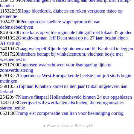
1294
13:54
Groenland geeft waarschuwing aan oliebedrijf met Trump-
banden
1153
22:35
Hoge bloeddruk, diabetes en roken vergroten risico op
dementie
1024
22:06
Pentagon eist snellere wapenproductie van
defensiebedrijven
845
06:30
Grote kans op vijfde regionale hittegolf met lokaal 35 graden
804
10:22
Google-topman Jeff Dean stapt op na 27 jaar, begint eigen
AI-start-up
740
10:07
Laag waterpeil Rijn dreigt binnenvaart bij Kaub stil te leggen
738
17:20
Inbrekers betrapt bij winkelcentrum, vluchten bosje met
wespennest in
675
17:00
Oogartsen waarschuwen voor #sungazing tijdens
zonsverduistering
628
13:27
Copernicus: West-Europa kende heetste juni-juli sinds begin
metingen
568
10:35
Topman Kinahan-kartel na tien jaar Dubai uitgeleverd aan
Ierland
254
20:47
Nieuwe flitspaal Hollandscheveld binnen 24 uur opgeblazen
149
21:03
Overijssel wil zwerfkatten afschieten, dierenorganisaties
starten petitie
66
21:30
Trump eist compensatie van Iran voor beëindiging oorlog
▼ Advertentie door Refinery89