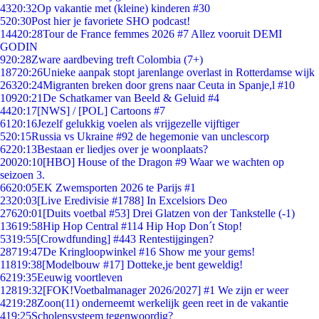
43
20:32
Op vakantie met (kleine) kinderen #30
5
20:30
Post hier je favoriete SHO podcast!
144
20:28
Tour de France femmes 2026 #7 Allez vooruit DEMI
GODIN
9
20:28
Zware aardbeving treft Colombia (7+)
187
20:26
Unieke aanpak stopt jarenlange overlast in Rotterdamse wijk
263
20:24
Migranten breken door grens naar Ceuta in Spanje,l #10
109
20:21
De Schatkamer van Beeld & Geluid #4
44
20:17
[NWS] / [POL] Cartoons #7
61
20:16
Jezelf gelukkig voelen als vrijgezelle vijftiger
5
20:15
Russia vs Ukraine #92 de hegemonie van unclescorp
62
20:13
Bestaan er liedjes over je woonplaats?
200
20:10
[HBO] House of the Dragon #9 Waar we wachten op
seizoen 3.
66
20:05
EK Zwemsporten 2026 te Parijs #1
23
20:03
[Live Eredivisie #1788] In Excelsiors Deo
276
20:01
[Duits voetbal #53] Drei Glatzen von der Tankstelle (-1)
136
19:58
Hip Hop Central #114 Hip Hop Don´t Stop!
53
19:55
[Crowdfunding] #443 Rentestijgingen?
287
19:47
De Kringloopwinkel #16 Show me your gems!
118
19:38
[Modelbouw #17] Dotteke,je bent geweldig!
62
19:35
Eeuwig voortleven
128
19:32
[FOK!Voetbalmanager 2026/2027] #1 We zijn er weer
42
19:28
Zoon(11) onderneemt werkelijk geen reet in de vakantie
4
19:25
Scholensysteem tegenwoordig?