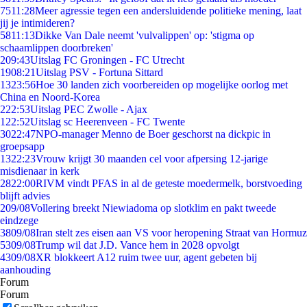
75
11:28
Meer agressie tegen een andersluidende politieke mening, laat
jij je intimideren?
58
11:13
Dikke Van Dale neemt 'vulvalippen' op: 'stigma op
schaamlippen doorbreken'
2
09:43
Uitslag FC Groningen - FC Utrecht
19
08:21
Uitslag PSV - Fortuna Sittard
13
23:56
Hoe 30 landen zich voorbereiden op mogelijke oorlog met
China en Noord-Korea
2
22:53
Uitslag PEC Zwolle - Ajax
1
22:52
Uitslag sc Heerenveen - FC Twente
30
22:47
NPO-manager Menno de Boer geschorst na dickpic in
groepsapp
13
22:23
Vrouw krijgt 30 maanden cel voor afpersing 12-jarige
misdienaar in kerk
28
22:00
RIVM vindt PFAS in al de geteste moedermelk, borstvoeding
blijft advies
2
09/08
Vollering breekt Niewiadoma op slotklim en pakt tweede
eindzege
38
09/08
Iran stelt zes eisen aan VS voor heropening Straat van Hormuz
53
09/08
Trump wil dat J.D. Vance hem in 2028 opvolgt
43
09/08
XR blokkeert A12 ruim twee uur, agent gebeten bij
aanhouding
Forum
Forum