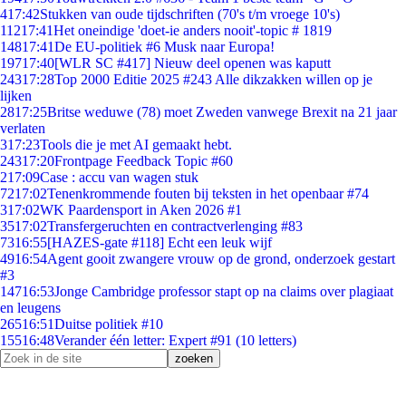
4
17:42
Stukken van oude tijdschriften (70's t/m vroege 10's)
112
17:41
Het oneindige 'doet-ie anders nooit'-topic # 1819
148
17:41
De EU-politiek #6 Musk naar Europa!
197
17:40
[WLR SC #417] Nieuw deel openen was kaputt
243
17:28
Top 2000 Editie 2025 #243 Alle dikzakken willen op je
lijken
28
17:25
Britse weduwe (78) moet Zweden vanwege Brexit na 21 jaar
verlaten
3
17:23
Tools die je met AI gemaakt hebt.
243
17:20
Frontpage Feedback Topic #60
2
17:09
Case : accu van wagen stuk
72
17:02
Tenenkrommende fouten bij teksten in het openbaar #74
3
17:02
WK Paardensport in Aken 2026 #1
35
17:02
Transfergeruchten en contractverlenging #83
73
16:55
[HAZES-gate #118] Echt een leuk wijf
49
16:54
Agent gooit zwangere vrouw op de grond, onderzoek gestart
#3
147
16:53
Jonge Cambridge professor stapt op na claims over plagiaat
en leugens
265
16:51
Duitse politiek #10
155
16:48
Verander één letter: Expert #91 (10 letters)