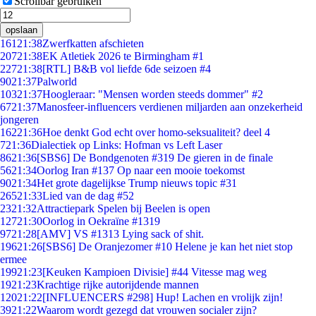
Scrollbar gebruiken
opslaan
161
21:38
Zwerfkatten afschieten
207
21:38
EK Atletiek 2026 te Birmingham #1
227
21:38
[RTL] B&B vol liefde 6de seizoen #4
90
21:37
Palworld
103
21:37
Hoogleraar: "Mensen worden steeds dommer" #2
67
21:37
Manosfeer-influencers verdienen miljarden aan onzekerheid
jongeren
162
21:36
Hoe denkt God echt over homo-seksualiteit? deel 4
7
21:36
Dialectiek op Links: Hofman vs Left Laser
86
21:36
[SBS6] De Bondgenoten #319 De gieren in de finale
56
21:34
Oorlog Iran #137 Op naar een mooie toekomst
90
21:34
Het grote dagelijkse Trump nieuws topic #31
265
21:33
Lied van de dag #52
23
21:32
Attractiepark Spelen bij Beelen is open
127
21:30
Oorlog in Oekraïne #1319
97
21:28
[AMV] VS #1313 Lying sack of shit.
196
21:26
[SBS6] De Oranjezomer #10 Helene je kan het niet stop
ermee
199
21:23
[Keuken Kampioen Divisie] #44 Vitesse mag weg
19
21:23
Krachtige rijke autorijdende mannen
120
21:22
[INFLUENCERS #298] Hup! Lachen en vrolijk zijn!
39
21:22
Waarom wordt gezegd dat vrouwen socialer zijn?