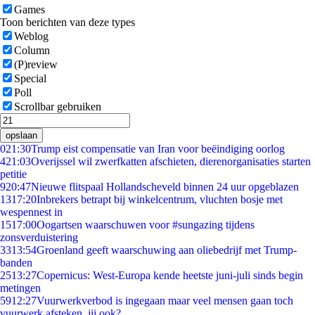
Games
Toon berichten van deze types
Weblog
Column
(P)review
Special
Poll
Scrollbar gebruiken
opslaan
0
21:30
Trump eist compensatie van Iran voor beëindiging oorlog
4
21:03
Overijssel wil zwerfkatten afschieten, dierenorganisaties starten
petitie
9
20:47
Nieuwe flitspaal Hollandscheveld binnen 24 uur opgeblazen
13
17:20
Inbrekers betrapt bij winkelcentrum, vluchten bosje met
wespennest in
15
17:00
Oogartsen waarschuwen voor #sungazing tijdens
zonsverduistering
33
13:54
Groenland geeft waarschuwing aan oliebedrijf met Trump-
banden
25
13:27
Copernicus: West-Europa kende heetste juni-juli sinds begin
metingen
59
12:27
Vuurwerkverbod is ingegaan maar veel mensen gaan toch
vuurwerk afsteken, jij ook?