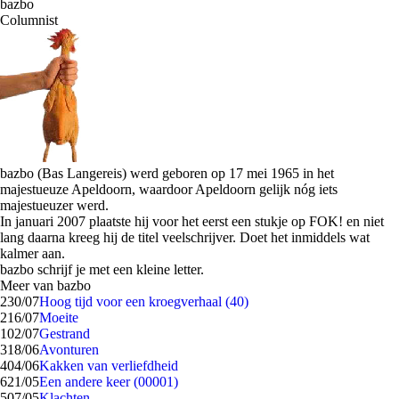
bazbo
Columnist
bazbo (Bas Langereis) werd geboren op 17 mei 1965 in het
majestueuze Apeldoorn, waardoor Apeldoorn gelijk nóg iets
majestueuzer werd.
In januari 2007 plaatste hij voor het eerst een stukje op FOK! en niet
lang daarna kreeg hij de titel veelschrijver. Doet het inmiddels wat
kalmer aan.
bazbo schrijf je met een kleine letter.
Meer van bazbo
2
30/07
Hoog tijd voor een kroegverhaal (40)
2
16/07
Moeite
1
02/07
Gestrand
3
18/06
Avonturen
4
04/06
Kakken van verliefdheid
6
21/05
Een andere keer (00001)
5
07/05
Klachten