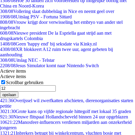
13
08/08
Hoe 30 landen zich voorbereiden op mogelijke oorlog met
China en Noord-Korea
3
08/08
Vollering slaat dubbelslag in Nice en neemt geel over
19
08/08
Uitslag PSV - Fortuna Sittard
8
08/08
Vrouw krijgt door verwisseling het embryo van ander stel
ingebracht
6
08/08
Nieuwe president De la Espriella gaat strijd aan met
drugskartels Colombia
14
08/08
Geen 'happy end' bij seksdate via Kinky.nl
43
08/08
XR blokkeert A12 ruim twee uur, agent gebeten bij
aanhouding
3
08/08
Uitslag NEC - Telstar
22
08/08
Jesus Simulator komt naar Nintendo Switch
Actieve items
Actieve items
Scrollbar gebruiken
opslaan
4
21:36
Overijssel wil zwerfkatten afschieten, dierenorganisaties starten
petitie
30
21:30
Grote kans op vijfde regionale hittegolf met lokaal 35 graden
9
21:30
Nieuwe flitspaal Hollandscheveld binnen 24 uur opgeblazen
106
21:22
Manosfeer-influencers verdienen miljarden aan onzekerheid
jongeren
13
21:21
Inbrekers betrapt bij winkelcentrum, vluchten bosje met