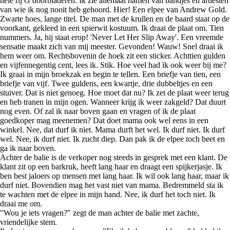
hele rij G doorbladeren. Ik zie allemaal namen van bandjes en artiesten
van wie ik nog nooit heb gehoord. Hier! Een elpee van Andrew Gold.
Zwarte hoes, lange titel. De man met de krullen en de baard staat op de
voorkant, gekleed in een spierwit kostuum. Ik draai de plaat om. Tien
nummers. Ja, hij staat erop! 'Never Let Her Slip Away'. Een vreemde
sensatie maakt zich van mij meester. Gevonden! Wauw! Snel draai ik
hem weer om. Rechtsbovenin de hoek zit een sticker. Achttien gulden
en vijfennegentig cent, lees ik. Stik. Hoe veel had ik ook weer bij me?
Ik graai in mijn broekzak en begin te tellen. Een briefje van tien, een
briefje van vijf. Twee guldens, een kwartje, drie dubbeltjes en een
stuiver. Dat is niet genoeg. Hoe moet dat nu? Ik zet de plaat weer terug
en heb tranen in mijn ogen. Wanneer krijg ik weer zakgeld? Dat duurt
nog even. Of zal ik naar boven gaan en vragen of ik de plaat
goedkoper mag meenemen? Dat doet mama ook wel eens in een
winkel. Nee, dat durf ik niet. Mama durft het wel. Ik durf niet. Ik durf
wel. Nee, ik durf niet. Ik zucht diep. Dan pak ik de elpee toch beet en
ga ik naar boven.
Achter de balie is de verkoper nog steeds in gesprek met een klant. De
klant zit op een barkruk, heeft lang haar en draagt een spijkerjasje. Ik
ben best jaloers op mensen met lang haar. Ik wil ook lang haar, maar ik
durf niet. Bovendien mag het vast niet van mama. Bedremmeld sta ik
te wachten met de elpee in mijn hand. Nee, ik durf het toch niet. Ik
draai me om.
"Wou je iets vragen?" zegt de man achter de balie met zachte,
vriendelijke stem.