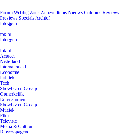
Forum
Weblog
Zoek
Actieve Items
Nieuws
Columns
Reviews
Previews
Specials
Archief
Inloggen
fok.nl
Inloggen
fok.nl
Actueel
Nederland
Internationaal
Economie
Politiek
Tech
Showbiz en Gossip
Opmerkelijk
Entertainment
Showbiz en Gossip
Muziek
Film
Televisie
Media & Cultuur
Bioscoopagenda