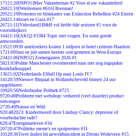
171
21:20
[NPO1]Max Vakantieman #2 Voor al uw vakantieleed
260
21:19
[Wielrennen #616] Brennan!
295
21:19
Protesten en blokkades van Extinction Rebellion #24 Eieren
264
21:14
Israel en Gaza #17
267
21:11
[Videoland] B&B vol liefde 6de seizoen #1 voor de
vooruitkijkers
164
21:10
[AKQ] #3384 Topic met vragen. En soms goede
antwoorden.
135
21:09
30 asielzoekers kosten 1 miljoen in hotel centrum Haarlem
17
21:09
Juni en juli samen heetste ooit gemeten in West-Europa
234
21:06
[NPO2] Zomergasten 2026 #1
58
21:03
Politie Manchester overmeestert man met nog ingepakte
honkbalknuppel
136
21:02
[Nederlands Elftal] Op naar Louis IV?
141
20:59
Nieuwe flitspaal in Hollandscheveld binnen 24 uur
opgeblazen
109
20:56
Nederlandse Politiek #725
97
20:49
Probleem met webshop: verkeerd (veel duurder) product
ontvangen
27
20:49
Natuur en Wild
9
20:48
2023: Kindermoord door Lindsay Clancy: depressie of
voorbedachte rade?
6
20:47
Energietarieven #34
207
20:47
Politieke meme's en spotprenten #11
101
20:36
Twee doden bij geweldsincident in Drents Weiteveen #15