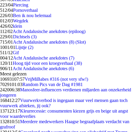
2
23/04
Piercing
5
12/04
Pornoverhaal
2
26/03
Ben ik nou helemaal
0
12/03
Wegdek
4
26/02
klein
1
12/02
Acht Andalusische anekdotes (epiloog)
2
29/01
Dichtsels (3)
7
15/01
Acht Andalusische anekdotes (8) (Slot)
10
01/01
Lijstje (2)
5
11/12
Gif
0
04/12
Acht Andalusische anekdotes (7)
1
20/11
Hoog tijd voor een kroegverhaal (38)
9
06/11
Acht Andalusische anekdotes (6)
Meest gelezen
106931
07:57
VrijMiBabes #316 (not very sfw!)
70291
01:03
Random Pics van de Dag #1981
2420
06:38
Manosfeer-influencers verdienen miljarden aan onzekerheid
jongeren
1684
12:27
Vuurwerkverbod is ingegaan maar veel mensen gaan toch
vuurwerk afsteken, jij ook?
1371
23:17
Kleurrecessie: consumenten kiezen grijs en beige uit angst
voor waardeverlies
1328
10:51
Meerdere medewerkers Haagse begraafplaats verdacht van
grafroof