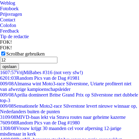
Weblog
Fotoboek
Prijsvragen
Contact
Colofon
Feedback
Tip de redactie
FOK!
FOK!
Scrollbar gebruiken
opslaan
16
07:57
VrijMiBabes #316 (not very sfw!)
62
01:03
Random Pics van de Dag #1981
0
09/08
Almansa wint Moto3-race Silverstone, Uriarte profiteert niet
van afwezige kampioenschapsleider
0
09/08
Aprilia domineert Britse Grand Prix op Silverstone met dubbele
top-3
0
09/08
Sensationele Moto2-race Silverstone levert nieuwe winnaar op,
Nederlanders buiten de punten
31
09/08
MIVD-baas lekt via Strava routes naar geheime kazerne
76
09/08
Random Pics van de Dag #1980
13
08/08
Vrouw krijgt 30 maanden cel voor afpersing 12-jarige
misdienaar in kerk