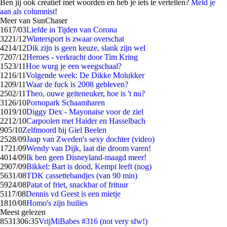
Ben jij ook creatief met woorden en heb je iets te vertellen?
Meld je
aan als columnist
!
Meer van SunChaser
16
17/03
Liefde in Tijden van Corona
32
21/12
Wintersport is zwaar overschat
42
14/12
Dik zijn is geen keuze, slank zijn wel
72
07/12
Heroes - verkracht door Tim Kring
15
23/11
Hoe wurg je een weegschaal?
12
16/11
Volgende week: De Dikke Molukker
12
09/11
Waar de fuck is 2008 gebleven?
25
02/11
Theo, ouwe geiteneuker, hoe is 't nu?
31
26/10
Pornopark Schaamharen
10
19/10
Diggy Dex - Mayonaise voor de ziel
22
12/10
Carpoolen met Haider en Hasselbach
9
05/10
Zelfmoord bij Giel Beelen
25
28/09
Jaap van Zweden's sexy dochter (video)
17
21/09
Wendy van Dijk, laat die droom varen!
40
14/09
Ik ben geen Disneyland-maagd meer!
29
07/09
Bikkel: Bart is dood, Kempi leeft (nog)
56
31/08
TDK cassettebandjes (van 90 min)
59
24/08
Patat of friet, snackbar of frituur
51
17/08
Dennis vd Geest is een mietje
18
10/08
Homo's zijn huilies
Meest gelezen
85313
06:35
VrijMiBabes #316 (not very sfw!)