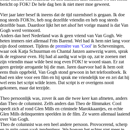
bericht op FOK! De hele dag ben ik niet meer moe geweest.
Vier jaar later besef ik ineens dat de tijd razendsnel is gegaan. Ik doe
nog steeds FOK!tv, heb nog dezelfde vriendin en heb nog steeds
dezelfde baan. Daardoor lijkt het net alsof het vorige maand is dat Van
Gogh werd vermoord.
Anders dan heel Nederland was ik geen vriend van Van Gogh. We
heten immers niet allemaal Frits Barend. Wel had ik hem niet lang voor
zijn dood ontmoet. Tijdens de
première van ‘Cool’
in Scheveningen,
waar ook Katja Schuurman en Chantal Janzen aanwezig waren, sprak
ik de regisseur even. Hij had al aardig wat wijn op, zat te zoenen met
zijn vriendin maar wilde best nog even FOK! te woord staan. Er zat
geen greintje arrogantie bij die man. Jaren daarvoor had ik hem ooit
eens thuis opgebeld, Van Gogh stond gewoon in het telefoonboek. Ik
had een idee voor een film en hij sprak me vriendelijk toe en zei dat hij
wel eens het script wilde lezen. Dat script is er overigens nooit
gekomen, maar dat terzijde.
Theo persoonlijk was, zover ik aan die twee keer kan afmeten, anders
dan Theo de columnist. Zelfs anders dan Theo de filmmaker. Cool
speelt zich af rond Glen Mills en criminele Marokkaantjes, en echte
Glen Mills delinquenten speelden in de film. Ze waren allemaal laaiend
over Van Gogh.
Theo de columnist was een heel andere persoon. Provocerend, scherp
en in mijn ogen vaak tendentieus. We hoeven het echter niet meer te