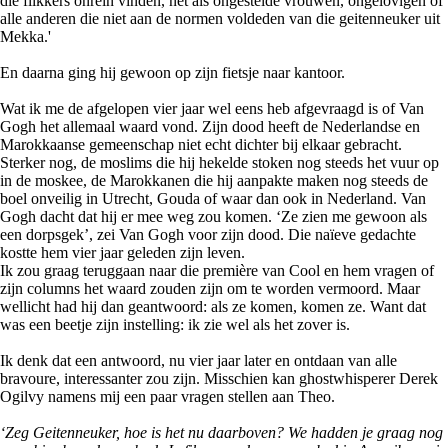
die flikkers onrein vinden, net als ongestelde vrouwen, ongelovigen of
alle anderen die niet aan de normen voldeden van die geitenneuker uit
Mekka.'
En daarna ging hij gewoon op zijn fietsje naar kantoor.
Wat ik me de afgelopen vier jaar wel eens heb afgevraagd is of Van
Gogh het allemaal waard vond. Zijn dood heeft de Nederlandse en
Marokkaanse gemeenschap niet echt dichter bij elkaar gebracht.
Sterker nog, de moslims die hij hekelde stoken nog steeds het vuur op
in de moskee, de Marokkanen die hij aanpakte maken nog steeds de
boel onveilig in Utrecht, Gouda of waar dan ook in Nederland. Van
Gogh dacht dat hij er mee weg zou komen. ‘Ze zien me gewoon als
een dorpsgek’, zei Van Gogh voor zijn dood. Die naïeve gedachte
kostte hem vier jaar geleden zijn leven.
Ik zou graag teruggaan naar die première van Cool en hem vragen of
zijn columns het waard zouden zijn om te worden vermoord. Maar
wellicht had hij dan geantwoord: als ze komen, komen ze. Want dat
was een beetje zijn instelling: ik zie wel als het zover is.
Ik denk dat een antwoord, nu vier jaar later en ontdaan van alle
bravoure, interessanter zou zijn. Misschien kan ghostwhisperer Derek
Ogilvy namens mij een paar vragen stellen aan Theo.
‘Zeg Geitenneuker, hoe is het nu daarboven? We hadden je graag nog