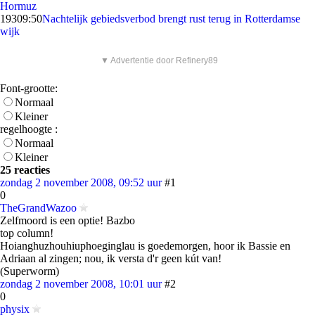
Hormuz
193
09:50
Nachtelijk gebiedsverbod brengt rust terug in Rotterdamse
wijk
▼ Advertentie door Refinery89
Font-grootte:
Normaal
Kleiner
regelhoogte :
Normaal
Kleiner
25 reacties
zondag 2 november 2008, 09:52 uur
#1
0
TheGrandWazoo
Zelfmoord is een optie! Bazbo
top column!
Hoianghuzhouhiuphoeginglau is goedemorgen, hoor ik Bassie en
Adriaan al zingen; nou, ik versta d'r geen kút van!
(Superworm)
zondag 2 november 2008, 10:01 uur
#2
0
physix