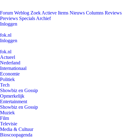
Forum
Weblog
Zoek
Actieve Items
Nieuws
Columns
Reviews
Previews
Specials
Archief
Inloggen
fok.nl
Inloggen
fok.nl
Actueel
Nederland
Internationaal
Economie
Politiek
Tech
Showbiz en Gossip
Opmerkelijk
Entertainment
Showbiz en Gossip
Muziek
Film
Televisie
Media & Cultuur
Bioscoopagenda