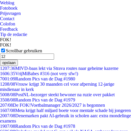
Weblog
Fotoboek
Prijsvragen
Contact
Colofon
Feedback
Tip de redactie
FOK!
FOK!
Scrollbar gebruiken
opslaan
12
07:36
MIVD-baas lekt via Strava routes naar geheime kazerne
16
06:35
VrijMiBabes #316 (not very sfw!)
70
01:09
Random Pics van de Dag #1980
12
08/08
Vrouw krijgt 30 maanden cel voor afpersing 12-jarige
misdienaar in kerk
50
08/08
PostNL-bezorger steekt bewoner na ruzie over pakket
35
08/08
Random Pics van de Dag #1979
2
07/08
De FOK!Voetbalmanager 2026/2027 is begonnen
16
07/08
Meta krijgt half miljard boete voor mentale schade bij jongeren
20
07/08
Denemarken pakt AI-gebruik in scholen aan: extra mondelinge
examens
19
07/08
Random Pics van de Dag #1978