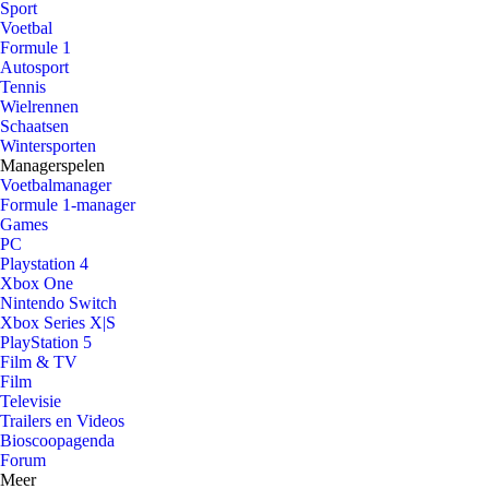
Sport
Voetbal
Formule 1
Autosport
Tennis
Wielrennen
Schaatsen
Wintersporten
Managerspelen
Voetbalmanager
Formule 1-manager
Games
PC
Playstation 4
Xbox One
Nintendo Switch
Xbox Series X|S
PlayStation 5
Film & TV
Film
Televisie
Trailers en Videos
Bioscoopagenda
Forum
Meer