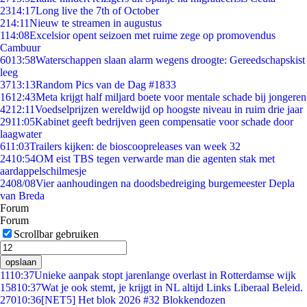
23
14:17
Long live the 7th of October
2
14:11
Nieuw te streamen in augustus
1
14:08
Excelsior opent seizoen met ruime zege op promovendus
Cambuur
60
13:58
Waterschappen slaan alarm wegens droogte: Gereedschapskist
leeg
37
13:13
Random Pics van de Dag #1833
16
12:43
Meta krijgt half miljard boete voor mentale schade bij jongeren
42
12:11
Voedselprijzen wereldwijd op hoogste niveau in ruim drie jaar
29
11:05
Kabinet geeft bedrijven geen compensatie voor schade door
laagwater
6
11:03
Trailers kijken: de bioscoopreleases van week 32
24
10:54
OM eist TBS tegen verwarde man die agenten stak met
aardappelschilmesje
24
08/08
Vier aanhoudingen na doodsbedreiging burgemeester Depla
van Breda
Forum
Forum
Scrollbar gebruiken
opslaan
11
10:37
Unieke aanpak stopt jarenlange overlast in Rotterdamse wijk
158
10:37
Wat je ook stemt, je krijgt in NL altijd Links Liberaal Beleid.
270
10:36
[NET5] Het blok 2026 #32 Blokkendozen