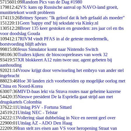
57156
01:09
Random Pics van de Dag #1980
1798
12:42
VS: kans op Russische aanval op NAVO-land groeit,
munitietekort wordt probleem
1741
13:26
Britney Spears: "Ik geloof dat ik heb gefaald als moeder"
1512
20:11
Geen 'happy end' bij seksdate via Kinky.nl
1305
12:28
Broer 135 keer gestoken en gesneden: zes jaar cel en tbs
voor doodslag Gouda
1094
12:17
RIVM vindt PFAS in al de geteste moedermelk,
borstvoeding blijft advies
998
15:00
Jesus Simulator komt naar Nintendo Switch
981
06:30
Trailers kijken: de bioscoopreleases van week 32
934
19:57
XR blokkeert A12 ruim twee uur, agent gebeten bij
aanhouding
920
21:14
Vrouw krijgt door verwisseling het embryo van ander stel
ingebracht
880
23:46
Hoe 30 landen zich voorbereiden op mogelijke oorlog met
China en Noord-Korea
630
07:36
MIVD-baas lekt via Strava routes naar geheime kazerne
544
20:35
Nieuwe president De la Espriella gaat strijd aan met
drugskartels Colombia
376
22:11
Uitslag PSV - Fortuna Sittard
245
19:21
Uitslag NEC - Telstar
242
22:13
Vollering slaat dubbelslag in Nice en neemt geel over
229
00:01
Uitslag AZ - ADO Den Haag
222
09:39
Iran stelt zes eisen aan VS voor heropening Straat van