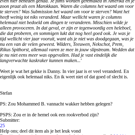
even hier beneden gehad. Je films worden geremaked in Amerika en je
zoon praat als een Marokkaan. Waren die columns het waard om voor
te sterven? Was Submission het waard om voor te sterven? Want het
heeft weinig tot niks veranderd. Maar wellicht waren je columns
helemaal niet bedoeld om dingen te veranderen. Misschien wilde je
alleen provoceren. In dat geval, er zijn er tegenwoordig een heleboel,
die dat proberen, en sommigen lukt dat nog heel goed ook. Je was je
tijd wellicht vier jaar vooruit, want als je niet was doodgegaan, was je
nu een van de velen geweest. Wilders, Teeuwen, Nekschot, Prem,
Rikus Spithorst, allemaal varen ze mee in jouw slipstream. Wedden dat
je nu niet eens meer was opgevallen. Had je vast eindelijk die
langverwachte kaskraker kunnen maken...'
Weet je wat het gekke is Danny. In vier jaar is er veel veranderd. En
eigenlijk ook helemaal niks. En ik weet niet of dat goed of slecht is.
Stefan
PS: Zou Mohammed B. vannacht wakker hebben gelegen?
PSPS: Zou er in de hemel ook een rookverbod zijn?
Submitter:
25
Help ons; deel dit item als je het leuk vond