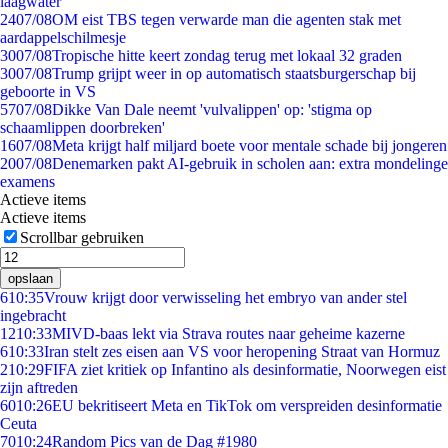
laagwater
24
07/08
OM eist TBS tegen verwarde man die agenten stak met
aardappelschilmesje
30
07/08
Tropische hitte keert zondag terug met lokaal 32 graden
30
07/08
Trump grijpt weer in op automatisch staatsburgerschap bij
geboorte in VS
57
07/08
Dikke Van Dale neemt 'vulvalippen' op: 'stigma op
schaamlippen doorbreken'
16
07/08
Meta krijgt half miljard boete voor mentale schade bij jongeren
20
07/08
Denemarken pakt AI-gebruik in scholen aan: extra mondelinge
examens
Actieve items
Actieve items
Scrollbar gebruiken
opslaan
6
10:35
Vrouw krijgt door verwisseling het embryo van ander stel
ingebracht
12
10:33
MIVD-baas lekt via Strava routes naar geheime kazerne
6
10:33
Iran stelt zes eisen aan VS voor heropening Straat van Hormuz
2
10:29
FIFA ziet kritiek op Infantino als desinformatie, Noorwegen eist
zijn aftreden
60
10:26
EU bekritiseert Meta en TikTok om verspreiden desinformatie
Ceuta
70
10:24
Random Pics van de Dag #1980