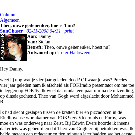
Column
Algemeen
Theo, ouwe geiteneuker, hoe is 't nu?
SunChaser
02-11-2008 04:31
print
Aan
: Danny
Van:
Stefan
Betreft:
Theo, ouwe geiteneuker, hoest nu?
Antwoord op:
Urker Halloween
Hey Danny,
weet jij nog wat je vier jaar geleden deed? Of waar je was? Precies
vier jaar geleden nam ik afscheid als FOK!radio presentator om me toe
te leggen op FOK!tv. Ik weet dat omdat een paar uur na de uitzending,
op dinsdagochtend, Theo van Gogh werd afgeslacht door Mohammed
B.
Ik had slecht geslapen tussen de kratten bier en pizzadozen in de
Eindhovense woonkamer van FOK!kers Vleermuis en Furby, was
moe en was onderweg naar Zeist. Bij Edwin Evers hoorde ik ineens
dat er iets was gebeurd en dat Theo van Gogh er bij betrokken was. Ik
belde meteen een redacteur en tien minuten later hadden we het eerste