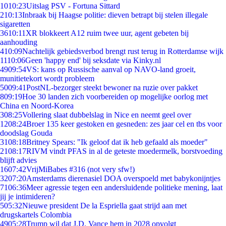
10
10:23
Uitslag PSV - Fortuna Sittard
2
10:13
Inbraak bij Haagse politie: dieven betrapt bij stelen illegale
sigaretten
36
10:11
XR blokkeert A12 ruim twee uur, agent gebeten bij
aanhouding
4
10:09
Nachtelijk gebiedsverbod brengt rust terug in Rotterdamse wijk
11
10:06
Geen 'happy end' bij seksdate via Kinky.nl
49
09:54
VS: kans op Russische aanval op NAVO-land groeit,
munitietekort wordt probleem
50
09:41
PostNL-bezorger steekt bewoner na ruzie over pakket
8
09:19
Hoe 30 landen zich voorbereiden op mogelijke oorlog met
China en Noord-Korea
3
08:25
Vollering slaat dubbelslag in Nice en neemt geel over
12
08:24
Broer 135 keer gestoken en gesneden: zes jaar cel en tbs voor
doodslag Gouda
31
08:18
Britney Spears: "Ik geloof dat ik heb gefaald als moeder"
21
08:17
RIVM vindt PFAS in al de geteste moedermelk, borstvoeding
blijft advies
16
07:42
VrijMiBabes #316 (not very sfw!)
32
07:20
Amsterdams dierenasiel DOA overspoeld met babykonijntjes
71
06:36
Meer agressie tegen een andersluidende politieke mening, laat
jij je intimideren?
5
05:32
Nieuwe president De la Espriella gaat strijd aan met
drugskartels Colombia
49
05:28
Trump wil dat J.D. Vance hem in 2028 opvolgt