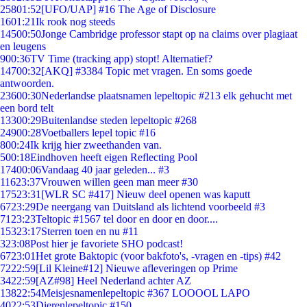
258
01:52
[UFO/UAP] #16 The Age of Disclosure
16
01:21
Ik rook nog steeds
145
00:50
Jonge Cambridge professor stapt op na claims over plagiaat
en leugens
9
00:36
TV Time (tracking app) stopt! Alternatief?
147
00:32
[AKQ] #3384 Topic met vragen. En soms goede
antwoorden.
236
00:30
Nederlandse plaatsnamen lepeltopic #213 elk gehucht met
een bord telt
133
00:29
Buitenlandse steden lepeltopic #268
249
00:28
Voetballers lepel topic #16
8
00:24
Ik krijg hier zweethanden van.
5
00:18
Eindhoven heeft eigen Reflecting Pool
174
00:06
Vandaag 40 jaar geleden... #3
116
23:37
Vrouwen willen geen man meer #30
175
23:31
[WLR SC #417] Nieuw deel openen was kaputt
67
23:29
De neergang van Duitsland als lichtend voorbeeld #3
71
23:23
Teltopic #1567 tel door en door en door....
153
23:17
Sterren toen en nu #11
3
23:08
Post hier je favoriete SHO podcast!
67
23:01
Het grote Baktopic (voor bakfoto's, -vragen en -tips) #42
72
22:59
[Lil Kleine#12] Nieuwe afleveringen op Prime
34
22:59
[AZ#98] Heel Nederland achter AZ
138
22:54
Meisjesnamenlepeltopic #367 LOOOOL LAPO
40
22:53
Dierenlepeltopic #150