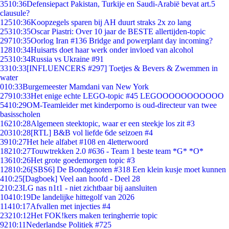
35
10:36
Defensiepact Pakistan, Turkije en Saudi-Arabië bevat art.5
clausule?
125
10:36
Koopzegels sparen bij AH duurt straks 2x zo lang
253
10:35
Oscar Piastri: Over 10 jaar de BESTE allertijden-topic
297
10:35
Oorlog Iran #136 Bridge and powerplant day incoming?
128
10:34
Huisarts doet haar werk onder invloed van alcohol
253
10:34
Russia vs Ukraine #91
33
10:33
[INFLUENCERS #297] Toetjes & Bevers & Zwemmen in
water
0
10:33
Burgemeester Mamdani van New York
279
10:33
Het enige echte LEGO-topic #45 LEGOOOOOOOOOOO
54
10:29
OM-Teamleider met kinderporno is oud-directeur van twee
basisscholen
162
10:28
Algemeen steektopic, waar er een steekje los zit #3
203
10:28
[RTL] B&B vol liefde 6de seizoen #4
39
10:27
Het hele alfabet #108 en 4letterwoord
182
10:27
Touwtrekken 2.0 #636 - Team 1 beste team *G* *O*
136
10:26
Het grote goedemorgen topic #3
128
10:26
[SBS6] De Bondgenoten #318 Een klein kusje moet kunnen
4
10:25
[Dagboek] Veel aan hoofd - Deel 28
2
10:23
LG nas n1t1 - niet zichtbaar bij aansluiten
104
10:19
De landelijke hittegolf van 2026
114
10:17
Afvallen met injecties #4
232
10:12
Het FOK!kers maken teringherrie topic
92
10:11
Nederlandse Politiek #725