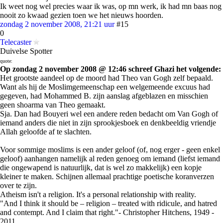
Ik weet nog wel precies waar ik was, op mn werk, ik had mn baas nog
nooit zo kwaad gezien toen we het nieuws hoorden.
zondag 2 november 2008, 21:21 uur
#15
0
Telecaster
Duivelse Spotter
quote:
Op zondag 2 november 2008 @ 12:46 schreef Ghazi het volgende:
Het grootste aandeel op de moord had Theo van Gogh zelf bepaald.
Want als hij de Moslimgemeenschap een welgemeende excuus had
gegeven, had Mohammed B. zijn aanslag afgeblazen en misschien
geen shoarma van Theo gemaakt.
Sja. Dan had Bouyeri wel een andere reden bedacht om Van Gogh of
iemand anders die niet in zijn sprookjesboek en denkbeeldig vriendje
Allah geloofde af te slachten.
Voor sommige moslims is een ander geloof (of, nog erger - geen enkel
geloof) aanhangen namelijk al reden genoeg om iemand (liefst iemand
die ongewapend is natuurlijk, dat is wel zo makkelijk) een kopje
kleiner te maken. Schijnen allemaal prachtige poetische koranverzen
over te zijn.
Atheism isn't a religion. It's a personal relationship with reality.
"And I think it should be – religion – treated with ridicule, and hatred
and contempt. And I claim that right."- Christopher Hitchens, 1949 -
2011