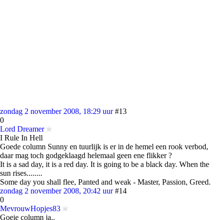
zondag 2 november 2008, 18:29 uur
#13
0
Lord Dreamer
I Rule In Hell
Goede column Sunny en tuurlijk is er in de hemel een rook verbod,
daar mag toch godgeklaagd helemaal geen ene flikker ?
It is a sad day, it is a red day. It is going to be a black day. When the
sun rises........
Some day you shall flee, Panted and weak - Master, Passion, Greed.
zondag 2 november 2008, 20:42 uur
#14
0
MevrouwHopjes83
Goeie column ja..