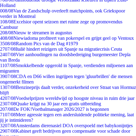
Holland
0
08/08
Van de Zandschulp overleeft matchpoints, ook Griekspoor
verder in Montreal
1
08/08
Excelsior opent seizoen met ruime zege op promovendus
Cambuur
2
08/08
Nieuw te streamen in augustus
4
08/08
Niewiadoma profiteert van pokerspel en grijpt geel op Ventoux
35
08/08
Random Pics van de Dag #1979
27
07/08
Italië hindert reizigers uit Spanje na migratiecrisis Ceuta
24
07/08
Vier aanhoudingen na doodsbedreiging burgemeester Depla
van Breda
11
07/08
Smokkelbende opgerold in Spanje, verdienden miljoenen aan
migranten
39
07/08
CDA en D66 willen ingrijpen tegen 'gluurbrillen' die mensen
ongemerkt filmen
13
07/08
Benzineprijs daalt verder, onzekerheid over Straat van Hormuz
blijft
42
07/08
Voedselprijzen wereldwijd op hoogste niveau in ruim drie jaar
23
07/08
Quake krijgt na 30 jaar een gratis uitbreiding
2
07/08
De FOK!Voetbalmanager 2026/2027 is begonnen
71
07/08
Meer agressie tegen een andersluidende politieke mening, laat
jij je intimideren?
32
07/08
Amsterdams dierenasiel DOA overspoeld met babykonijntjes
29
07/08
Kabinet geeft bedrijven geen compensatie voor schade door