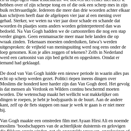
hebben over of zijn scherpe tong en of die ook een scherp mes in zijn
buik rechtvaardigde. Iedereen die meer dan drie woorden achter elkaar
kan schrijven heeft daar de afgelopen vier jaar al een mening over
gehad. Sterker, we weten na vier jaar door schade en schande dat
woorden én plaatjes soms anders worden geïnterpreteerd dan was
bedoeld. Na Van Gogh hadden we de cartoonrellen die nog een stap
verder gingen. Geen eenmansactie meer maar hele landen die op
wraak zinden. Tekenaars moesten onderduiken, fatwa’s werden
uitgesproken: de vrijheid van meningsuiting werd nog eens onder de
loep genomen. Kon je alles zeggen of tekenen? Zelfs in Nederland
werd een cartoonist van zijn bed gelicht en opgesloten. Omdat er
iemand had geklaagd.
De dood van Van Gogh luidde een nieuwe periode in waarin alles pas
echt op scherp werden gezet. Politici riepen ineens dingen over
Moslims die honderd keer harder zijn dan Van Gogh deed. Het gevolg
is dat mensen als Verdonk en Wilders continu beschermd moeten
worden. Die wetenschap maakt het wellicht wat makkelijker om
dingen te roepen, je hebt je bodyguards in de buurt. Aan de andere
kant, zelf op de fiets stappen om naar je werk te gaan is er niet meer
bij.
Van Gogh maakte een omstreden film met Ayaan Hirsi Ali en noemde
moslims ‘boodschappers van de achterlijkste duisternis en gelovigen