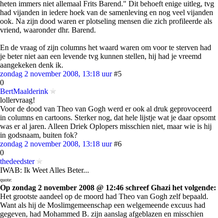
heten immers niet allemaal Frits Barend." Dit behoeft enige uitleg, tvg
had vijanden in iedere hoek van de samenleving en nog veel vijanden
ook. Na zijn dood waren er plotseling mensen die zich profileerde als
vriend, waaronder dhr. Barend.
En de vraag of zijn columns het waard waren om voor te sterven had
je beter niet aan een levende tvg kunnen stellen, hij had je vreemd
aangekeken denk ik.
zondag 2 november 2008, 13:18 uur
#5
0
BertMaalderink
lollervraag!
Voor de dood van Theo van Gogh werd er ook al druk geprovoceerd
in columns en cartoons. Sterker nog, dat hele lijstje wat je daar opsomt
was er al jaren. Alleen Driek Oplopers misschien niet, maar wie is hij
in godsnaam, buiten fok?
zondag 2 november 2008, 13:18 uur
#6
0
thedeedster
IWAB: Ik Weet Alles Beter...
quote:
Op zondag 2 november 2008 @ 12:46 schreef Ghazi het volgende:
Het grootste aandeel op de moord had Theo van Gogh zelf bepaald.
Want als hij de Moslimgemeenschap een welgemeende excuus had
gegeven, had Mohammed B. zijn aanslag afgeblazen en misschien