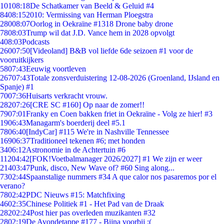
101
08:18
De Schatkamer van Beeld & Geluid #4
84
08:15
2010: Vermissing van Herman Ploegstra
280
08:07
Oorlog in Oekraïne #1318 Drone baby drone
78
08:03
Trump wil dat J.D. Vance hem in 2028 opvolgt
4
08:03
Podcasts
260
07:50
[Videoland] B&B vol liefde 6de seizoen #1 voor de
vooruitkijkers
58
07:43
Eeuwig voortleven
267
07:43
Totale zonsverduistering 12-08-2026 (Groenland, IJsland en
Spanje) #1
70
07:36
Huisarts verkracht vrouw.
282
07:26
[CRE SC #160] Op naar de zomer!!
79
07:01
Franky en Coen bakken friet in Oekraïne - Volg ze hier! #3
19
06:43
Managarm's boerderij deel #5.1
78
06:40
[IndyCar] #115 We're in Nashville Tennessee
169
06:37
Traditioneel tekenen #6; met honden
34
06:12
Astronomie in de Achtertuin #6
112
04:42
[FOK!Voetbalmanager 2026/2027] #1 We zijn er weer
214
03:47
Punk, disco, New Wave of? #60 Sing along...
73
02:44
Spaanstalige nummers #34 A que calor nos pasaremos por el
verano?
78
02:42
PDC Nieuws #15: Matchfixing
46
02:35
Chinese Politiek #1 - Het Pad van de Draak
282
02:24
Post hier pas overleden muzikanten #32
28
02:19
De Avondetappe #177 - Bijna voorbij :(