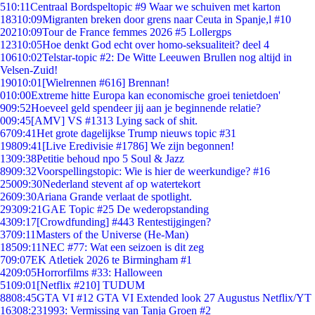
5
10:11
Centraal Bordspeltopic #9 Waar we schuiven met karton
183
10:09
Migranten breken door grens naar Ceuta in Spanje,l #10
202
10:09
Tour de France femmes 2026 #5 Lollergps
123
10:05
Hoe denkt God echt over homo-seksualiteit? deel 4
106
10:02
Telstar-topic #2: De Witte Leeuwen Brullen nog altijd in
Velsen-Zuid!
190
10:01
[Wielrennen #616] Brennan!
0
10:00
Extreme hitte Europa kan economische groei tenietdoen'
9
09:52
Hoeveel geld spendeer jij aan je beginnende relatie?
0
09:45
[AMV] VS #1313 Lying sack of shit.
67
09:41
Het grote dagelijkse Trump nieuws topic #31
198
09:41
[Live Eredivisie #1786] We zijn begonnen!
13
09:38
Petitie behoud npo 5 Soul & Jazz
89
09:32
Voorspellingstopic: Wie is hier de weerkundige? #16
250
09:30
Nederland stevent af op watertekort
26
09:30
Ariana Grande verlaat de spotlight.
293
09:21
GAE Topic #25 De wederopstanding
43
09:17
[Crowdfunding] #443 Rentestijgingen?
37
09:11
Masters of the Universe (He-Man)
185
09:11
NEC #77: Wat een seizoen is dit zeg
7
09:07
EK Atletiek 2026 te Birmingham #1
42
09:05
Horrorfilms #33: Halloween
51
09:01
[Netflix #210] TUDUM
88
08:45
GTA VI #12 GTA VI Extended look 27 Augustus Netflix/YT
163
08:23
1993: Vermissing van Tanja Groen #2