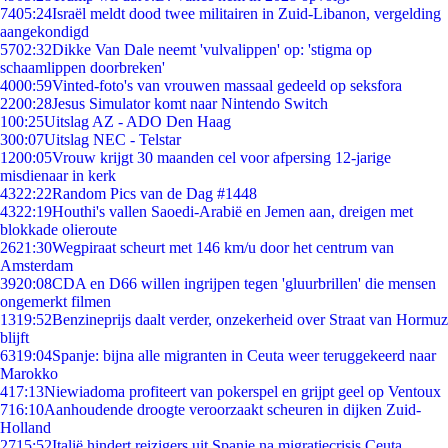
74
05:24
Israël meldt dood twee militairen in Zuid-Libanon, vergelding
aangekondigd
57
02:32
Dikke Van Dale neemt 'vulvalippen' op: 'stigma op
schaamlippen doorbreken'
40
00:59
Vinted-foto's van vrouwen massaal gedeeld op seksfora
22
00:28
Jesus Simulator komt naar Nintendo Switch
1
00:25
Uitslag AZ - ADO Den Haag
3
00:07
Uitslag NEC - Telstar
12
00:05
Vrouw krijgt 30 maanden cel voor afpersing 12-jarige
misdienaar in kerk
43
22:22
Random Pics van de Dag #1448
43
22:19
Houthi's vallen Saoedi-Arabië en Jemen aan, dreigen met
blokkade olieroute
26
21:30
Wegpiraat scheurt met 146 km/u door het centrum van
Amsterdam
39
20:08
CDA en D66 willen ingrijpen tegen 'gluurbrillen' die mensen
ongemerkt filmen
13
19:52
Benzineprijs daalt verder, onzekerheid over Straat van Hormuz
blijft
63
19:04
Spanje: bijna alle migranten in Ceuta weer teruggekeerd naar
Marokko
4
17:13
Niewiadoma profiteert van pokerspel en grijpt geel op Ventoux
7
16:10
Aanhoudende droogte veroorzaakt scheuren in dijken Zuid-
Holland
27
15:52
Italië hindert reizigers uit Spanje na migratiecrisis Ceuta