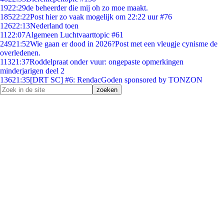
19
22:29
de beheerder die mij oh zo moe maakt.
185
22:22
Post hier zo vaak mogelijk om 22:22 uur #76
126
22:13
Nederland toen
11
22:07
Algemeen Luchtvaarttopic #61
249
21:52
Wie gaan er dood in 2026?Post met een vleugje cynisme de
overledenen.
113
21:37
Roddelpraat onder vuur: ongepaste opmerkingen
minderjarigen deel 2
136
21:35
[DRT SC] #6: RendacGoden sponsored by TONZON