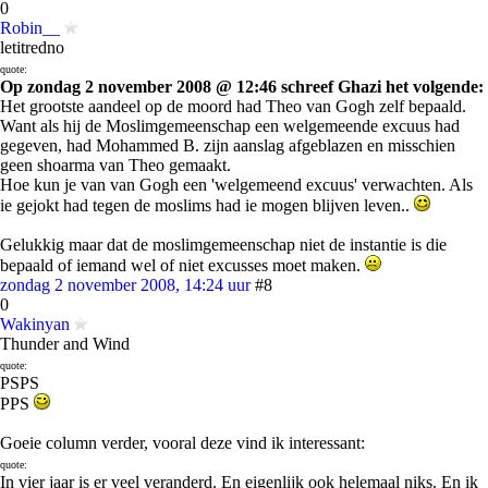
0
Robin__
letitredno
quote:
Op zondag 2 november 2008 @ 12:46 schreef Ghazi het volgende:
Het grootste aandeel op de moord had Theo van Gogh zelf bepaald.
Want als hij de Moslimgemeenschap een welgemeende excuus had
gegeven, had Mohammed B. zijn aanslag afgeblazen en misschien
geen shoarma van Theo gemaakt.
Hoe kun je van van Gogh een 'welgemeend excuus' verwachten. Als
ie gejokt had tegen de moslims had ie mogen blijven leven..
Gelukkig maar dat de moslimgemeenschap niet de instantie is die
bepaald of iemand wel of niet excusses moet maken.
zondag 2 november 2008, 14:24 uur
#8
0
Wakinyan
Thunder and Wind
quote:
PSPS
PPS
Goeie column verder, vooral deze vind ik interessant:
quote:
In vier jaar is er veel veranderd. En eigenlijk ook helemaal niks. En ik