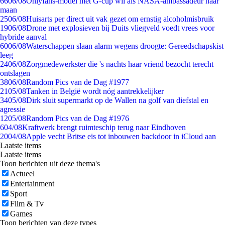
66
06/08
Onlyfans-model met G-cup wil als NASA-ambassadeur naar
maan
25
06/08
Huisarts per direct uit vak gezet om ernstig alcoholmisbruik
19
06/08
Drone met explosieven bij Duits vliegveld voedt vrees voor
hybride aanval
60
06/08
Waterschappen slaan alarm wegens droogte: Gereedschapskist
leeg
24
06/08
Zorgmedewerkster die 's nachts haar vriend bezocht terecht
ontslagen
38
06/08
Random Pics van de Dag #1977
21
05/08
Tanken in België wordt nóg aantrekkelijker
34
05/08
Dirk sluit supermarkt op de Wallen na golf van diefstal en
agressie
12
05/08
Random Pics van de Dag #1976
6
04/08
Kraftwerk brengt ruimteschip terug naar Eindhoven
20
04/08
Apple vecht Britse eis tot inbouwen backdoor in iCloud aan
Laatste items
Laatste items
Toon berichten uit deze thema's
Actueel
Entertainment
Sport
Film & Tv
Games
Toon berichten van deze types