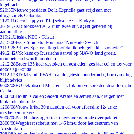
ingebracht
5
20:35
Nieuwe president De la Espriella gaat strijd aan met
drugskartels Colombia
11
20:11
Geen 'happy end' bij seksdate via Kinky.nl
36
19:57
XR blokkeert A12 ruim twee uur, agent gebeten bij
aanhouding
3
19:21
Uitslag NEC - Telstar
22
15:00
Jesus Simulator komt naar Nintendo Switch
31
13:26
Britney Spears: "Ik geloof dat ik heb gefaald als moeder"
49
12:42
VS: kans op Russische aanval op NAVO-land groeit,
munitietekort wordt probleem
12
12:28
Broer 135 keer gestoken en gesneden: zes jaar cel en tbs voor
doodslag Gouda
21
12:17
RIVM vindt PFAS in al de geteste moedermelk, borstvoeding
blijft advies
60
08/08
EU bekritiseert Meta en TikTok om verspreiden desinformatie
Ceuta
43
08/08
Houthi's vallen Saoedi-Arabië en Jemen aan, dreigen met
blokkade olieroute
12
08/08
Vrouw krijgt 30 maanden cel voor afpersing 12-jarige
misdienaar in kerk
50
08/08
PostNL-bezorger steekt bewoner na ruzie over pakket
26
08/08
Wegpiraat scheurt met 146 km/u door het centrum van
Amsterdam
7
08/08
Aanhoudende droogte veroorzaakt scheuren in dijken Zuid-