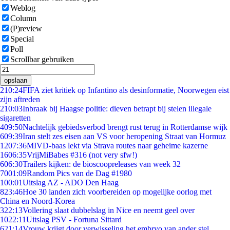
Weblog
Column
(P)review
Special
Poll
Scrollbar gebruiken
opslaan
2
10:24
FIFA ziet kritiek op Infantino als desinformatie, Noorwegen eist
zijn aftreden
2
10:03
Inbraak bij Haagse politie: dieven betrapt bij stelen illegale
sigaretten
4
09:50
Nachtelijk gebiedsverbod brengt rust terug in Rotterdamse wijk
6
09:39
Iran stelt zes eisen aan VS voor heropening Straat van Hormuz
12
07:36
MIVD-baas lekt via Strava routes naar geheime kazerne
16
06:35
VrijMiBabes #316 (not very sfw!)
6
06:30
Trailers kijken: de bioscoopreleases van week 32
70
01:09
Random Pics van de Dag #1980
1
00:01
Uitslag AZ - ADO Den Haag
8
23:46
Hoe 30 landen zich voorbereiden op mogelijke oorlog met
China en Noord-Korea
3
22:13
Vollering slaat dubbelslag in Nice en neemt geel over
10
22:11
Uitslag PSV - Fortuna Sittard
6
21:14
Vrouw krijgt door verwisseling het embryo van ander stel