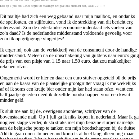
en praat erover met hen die geen e-mail hebben.
Dus op 1 juli om 0.00u begint de staking!! het gaat ons allemaal aan, OOK JIJ !!!!!!
Dit mailtje had zich een weg gebaand naar mijn mailbox, en ondanks
de spelfouten, en stijlfouten, vond ik de strekking van dit bericht erg
interessant. Zou de nederlandse economie inderdaad iets voelen van
zo'n daad? Is de nederlandse middenstand voldoende gevoelig voor
zo'n tik op grijpgrage vingertjes?
Ik erger mij ook aan de verlakkerij van de consument door de handige
middenstand. Meteen na de omschakeling van guldens naar euro's ging
de prijs van een pilsje van 1.15 naar 1.50 euro. dat zou makkelijker
rekenen ofzo..
Ongemerkt wordt er hier en daar een euro stuiver opgeteld bij de prijs
en aan de kassa van de plaatselijke grootgrutter vraag ik me wekelijks
af of ik soms een kratje bier onder mijn kar had staan ofzo, want een
half jaartje geleden deed ik dezelfde boodschappen voor een kwart
minder geld.
Ik sluit me aan bij de, overigens anonieme, schrijver van de
bovenstaande mail. Op 1 juli ga ik niks kopen in nederland. Maar ik ga
nog een stapje verder, ik sta straks met mijn benzine slurper namelijk
aan de belgische pomp te tanken om mijn boodschappen bij de duitse
Aldi te gaan doen. In nederland koop ik al heel lang alleen nog maar