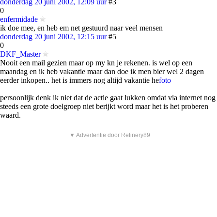
donderdag 20 juni 2002, 12:09 uur
#3
0
enfermidade
ik doe mee, en heb em net gestuurd naar veel mensen
donderdag 20 juni 2002, 12:15 uur
#5
0
DKF_Master
Nooit een mail gezien maar op my kn je rekenen. is wel op een
maandag en ik heb vakantie maar dan doe ik men bier wel 2 dagen
eerder inkopen.. het is immers nog altijd vakantie he
foto
persoonlijk denk ik niet dat de actie gaat lukken omdat via internet nog
steeds een grote doelgroep niet berijkt word maar het is het proberen
waard.
▼ Advertentie door Refinery89