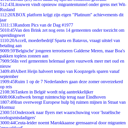
5
12:43
Litouwen vindt opnieuw migrantentunnel onder grens met Wit-
Rusland
1
12:20
XBOX platform krijgt zijn eigen "Platinum" achievements dit
jaar
33
11:13
Random Pics van de Dag #1977
50
10:45
Van den Brink zet nog eens 14 gemeenten onder toezicht om
spreidingswet
11
10:20
Accell, moederbedrijf Sparta en Batavus, vraagt uitstel van
betaling aan
90
09:59
'Belgische' jongeren terroriseren Galderse Meren, maar Boa's
pakken topless zonnen aan
79
09:56
In veel gemeenten helemaal geen vuurwerk meer met oud en
nieuw
34
09:49
Albert Heijn halveert tempo van Koopzegels sparen vanaf
september
19
09:45
Ruim 1 op de 7 Nederlanders gaan deze zomer onverzekerd
op reis
21
08:36
Tanken in België wordt nóg aantrekkelijker
6
08:06
Kraftwerk brengt ruimteschip terug naar Eindhoven
18
07:49
Iran overweegt Europese hulp bij ruimen mijnen in Straat van
Hormuz
23
00:51
Onderzoek naar flyers met waarschuwing voor 'Israëlische
oorlogsmisdadigers'
30
00:44
Ceuta-leider noemt Marokkaanse grensaanval door migranten
'gruweldaad'