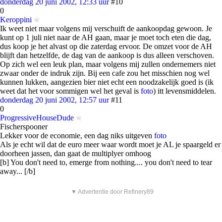
donderdag 20 juni 2002, 12:33 uur
#10
0
Keroppini
Ik weet niet maar volgens mij verschuift de aankoopdag gewoon. Je
kunt op 1 juli niet naar de AH gaan, maar je moet toch eten die dag,
dus koop je het alvast op die zaterdag ervoor. De omzet voor de AH
blijft dan hetzelfde, de dag van de aankoop is dus alleen verschoven.
Op zich wel een leuk plan, maar volgens mij zullen ondernemers niet
zwaar onder de indruk zijn. Bij een cafe zou het misschien nog wel
kunnen lukken, aangezien bier niet echt een noodzakelijk goed is (ik
weet dat het voor sommigen wel het geval is
foto
) itt levensmiddelen.
donderdag 20 juni 2002, 12:57 uur
#11
0
ProgressiveHouseDude
Fischerspooner
Lekker voor de economie, een dag niks uitgeven
foto
Als je echt wil dat de euro meer waar wordt moet je AL je spaargeld er
doorheen jassen, dan gaat de multiplyer omhoog
[b] You don't need to, emerge from nothing.... you don't need to tear
away... [/b]
▼ Advertentie door Refinery89