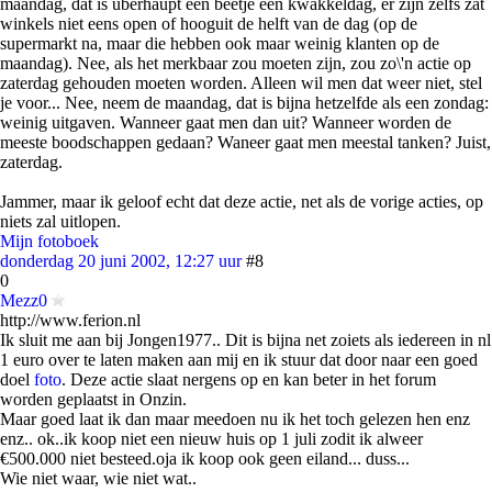
maandag, dat is uberhaupt een beetje een kwakkeldag, er zijn zelfs zat
winkels niet eens open of hooguit de helft van de dag (op de
supermarkt na, maar die hebben ook maar weinig klanten op de
maandag). Nee, als het merkbaar zou moeten zijn, zou zo\'n actie op
zaterdag gehouden moeten worden. Alleen wil men dat weer niet, stel
je voor... Nee, neem de maandag, dat is bijna hetzelfde als een zondag:
weinig uitgaven. Wanneer gaat men dan uit? Wanneer worden de
meeste boodschappen gedaan? Waneer gaat men meestal tanken? Juist,
zaterdag.
Jammer, maar ik geloof echt dat deze actie, net als de vorige acties, op
niets zal uitlopen.
Mijn fotoboek
donderdag 20 juni 2002, 12:27 uur
#8
0
Mezz0
http://www.ferion.nl
Ik sluit me aan bij Jongen1977.. Dit is bijna net zoiets als iedereen in nl
1 euro over te laten maken aan mij en ik stuur dat door naar een goed
doel
foto
. Deze actie slaat nergens op en kan beter in het forum
worden geplaatst in Onzin.
Maar goed laat ik dan maar meedoen nu ik het toch gelezen hen enz
enz.. ok..ik koop niet een nieuw huis op 1 juli zodit ik alweer
€500.000 niet besteed.oja ik koop ook geen eiland... duss...
Wie niet waar, wie niet wat..