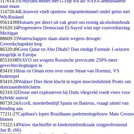
1176
14:35
Onlyfans-model met G-cup wil als NASA-ambassadeur
naar maan
1147
20:44
Litouwen vindt opnieuw migrantentunnel onder grens met
Wit-Rusland
956
14:09
Huisarts per direct uit vak gezet om ernstig alcoholmisbruik
916
20:34
Progressieve Democraat El-Sayed wint nipt voorverkiezing
Michigan
886
09:33
Waterschappen slaan alarm wegens droogte:
Gereedschapskist leeg
863
20:49
Geen Qatar en Abu Dhabi? Dan eindigt Formule 1-seizoen
mogelijk in Europa
855
10:08
NAVO zet wegens Russische provocatie 250% meer
gevechtsvliegtuigen in
834
10:16
Iran en Oman eens over route Straat van Hormuz, VS
buitenspel
834
10:28
Wakker Dier dient klacht in tegen insectenfabriek Protix om
duurzaamheidsclaims
823
10:32
Drone met explosieven bij Duits vliegveld voedt vrees voor
hybride aanval
807
20:24
Accell, moederbedrijf Sparta en Batavus, vraagt uitstel van
betaling aan
772
11:27
Capibara's lopen Braziliaans parlementsgebouw Mato Grosso
binnen
733
22:14
Nieuw slachtoffer in kindermisbruikzaak zorgprofessional
Jan B. (66)