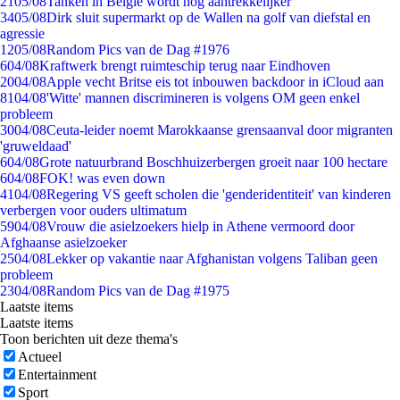
21
05/08
Tanken in België wordt nóg aantrekkelijker
34
05/08
Dirk sluit supermarkt op de Wallen na golf van diefstal en
agressie
12
05/08
Random Pics van de Dag #1976
6
04/08
Kraftwerk brengt ruimteschip terug naar Eindhoven
20
04/08
Apple vecht Britse eis tot inbouwen backdoor in iCloud aan
81
04/08
'Witte' mannen discrimineren is volgens OM geen enkel
probleem
30
04/08
Ceuta-leider noemt Marokkaanse grensaanval door migranten
'gruweldaad'
6
04/08
Grote natuurbrand Boschhuizerbergen groeit naar 100 hectare
6
04/08
FOK! was even down
41
04/08
Regering VS geeft scholen die 'genderidentiteit' van kinderen
verbergen voor ouders ultimatum
59
04/08
Vrouw die asielzoekers hielp in Athene vermoord door
Afghaanse asielzoeker
25
04/08
Lekker op vakantie naar Afghanistan volgens Taliban geen
probleem
23
04/08
Random Pics van de Dag #1975
Laatste items
Laatste items
Toon berichten uit deze thema's
Actueel
Entertainment
Sport