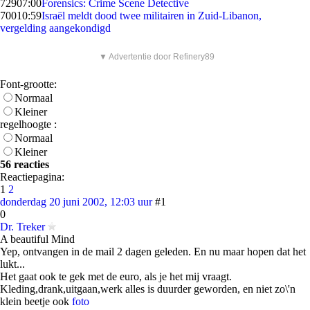
729
07:00
Forensics: Crime Scene Detective
700
10:59
Israël meldt dood twee militairen in Zuid-Libanon,
vergelding aangekondigd
▼ Advertentie door Refinery89
Font-grootte:
Normaal
Kleiner
regelhoogte :
Normaal
Kleiner
56 reacties
Reactiepagina:
1
2
donderdag 20 juni 2002, 12:03 uur
#1
0
Dr. Treker
A beautiful Mind
Yep, ontvangen in de mail 2 dagen geleden. En nu maar hopen dat het
lukt...
Het gaat ook te gek met de euro, als je het mij vraagt.
Kleding,drank,uitgaan,werk alles is duurder geworden, en niet zo\'n
klein beetje ook
foto