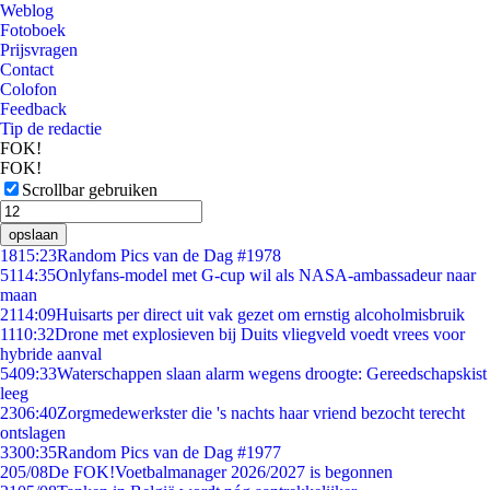
Weblog
Fotoboek
Prijsvragen
Contact
Colofon
Feedback
Tip de redactie
FOK!
FOK!
Scrollbar gebruiken
opslaan
18
15:23
Random Pics van de Dag #1978
51
14:35
Onlyfans-model met G-cup wil als NASA-ambassadeur naar
maan
21
14:09
Huisarts per direct uit vak gezet om ernstig alcoholmisbruik
11
10:32
Drone met explosieven bij Duits vliegveld voedt vrees voor
hybride aanval
54
09:33
Waterschappen slaan alarm wegens droogte: Gereedschapskist
leeg
23
06:40
Zorgmedewerkster die 's nachts haar vriend bezocht terecht
ontslagen
33
00:35
Random Pics van de Dag #1977
2
05/08
De FOK!Voetbalmanager 2026/2027 is begonnen