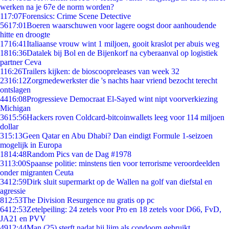
werken na je 67e de norm worden?
1
17:07
Forensics: Crime Scene Detective
56
17:01
Boeren waarschuwen voor lagere oogst door aanhoudende
hitte en droogte
17
16:41
Italiaanse vrouw wint 1 miljoen, gooit kraslot per abuis weg
18
16:36
Datalek bij Bol en de Bijenkorf na cyberaanval op logistiek
partner Ceva
1
16:26
Trailers kijken: de bioscoopreleases van week 32
23
16:12
Zorgmedewerkster die 's nachts haar vriend bezocht terecht
ontslagen
44
16:08
Progressieve Democraat El-Sayed wint nipt voorverkiezing
Michigan
36
15:56
Hackers roven Coldcard-bitcoinwallets leeg voor 114 miljoen
dollar
3
15:13
Geen Qatar en Abu Dhabi? Dan eindigt Formule 1-seizoen
mogelijk in Europa
18
14:48
Random Pics van de Dag #1978
31
13:00
Spaanse politie: minstens tien voor terrorisme veroordeelden
onder migranten Ceuta
34
12:59
Dirk sluit supermarkt op de Wallen na golf van diefstal en
agressie
8
12:53
The Division Resurgence nu gratis op pc
64
12:53
Zetelpeiling: 24 zetels voor Pro en 18 zetels voor D66, FvD,
JA21 en PVV
49
12:44
Man (25) sterft nadat hij lijm als condoom gebruikt