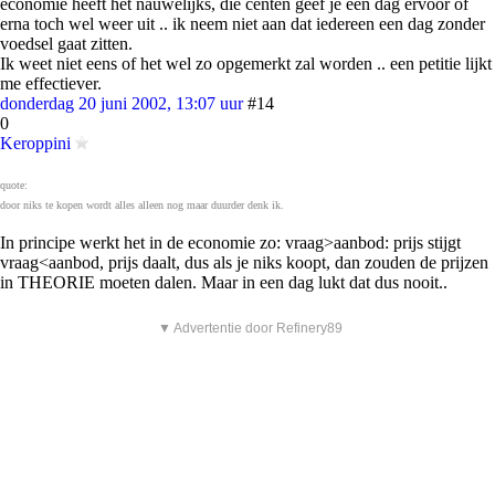
economie heeft het nauwelijks, die centen geef je een dag ervoor of
erna toch wel weer uit .. ik neem niet aan dat iedereen een dag zonder
voedsel gaat zitten.
Ik weet niet eens of het wel zo opgemerkt zal worden .. een petitie lijkt
me effectiever.
donderdag 20 juni 2002, 13:07 uur
#14
0
Keroppini
quote:
door niks te kopen wordt alles alleen nog maar duurder denk ik.
In principe werkt het in de economie zo: vraag>aanbod: prijs stijgt
vraag<aanbod, prijs daalt, dus als je niks koopt, dan zouden de prijzen
in THEORIE moeten dalen. Maar in een dag lukt dat dus nooit..
▼ Advertentie door Refinery89