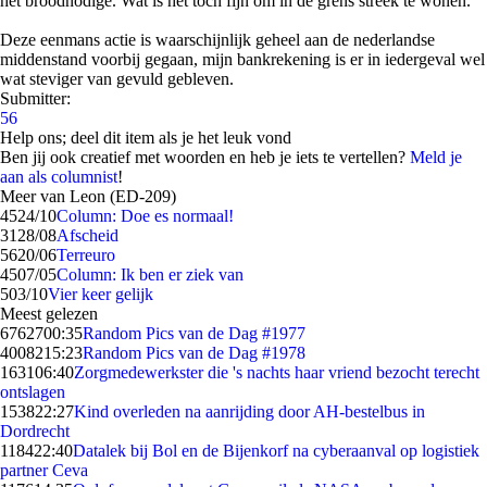
het broodnodige. Wat is het toch fijn om in de grens streek te wonen.
Deze eenmans actie is waarschijnlijk geheel aan de nederlandse
middenstand voorbij gegaan, mijn bankrekening is er in iedergeval wel
wat steviger van gevuld gebleven.
Submitter:
56
Help ons; deel dit item als je het leuk vond
Ben jij ook creatief met woorden en heb je iets te vertellen?
Meld je
aan als columnist
!
Meer van Leon (ED-209)
45
24/10
Column: Doe es normaal!
31
28/08
Afscheid
56
20/06
Terreuro
45
07/05
Column: Ik ben er ziek van
5
03/10
Vier keer gelijk
Meest gelezen
67627
00:35
Random Pics van de Dag #1977
40082
15:23
Random Pics van de Dag #1978
1631
06:40
Zorgmedewerkster die 's nachts haar vriend bezocht terecht
ontslagen
1538
22:27
Kind overleden na aanrijding door AH-bestelbus in
Dordrecht
1184
22:40
Datalek bij Bol en de Bijenkorf na cyberaanval op logistiek
partner Ceva