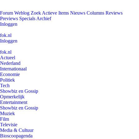
Forum
Weblog
Zoek
Actieve Items
Nieuws
Columns
Reviews
Previews
Specials
Archief
Inloggen
fok.nl
Inloggen
fok.nl
Actueel
Nederland
Internationaal
Economie
Politiek
Tech
Showbiz en Gossip
Opmerkelijk
Entertainment
Showbiz en Gossip
Muziek
Film
Televisie
Media & Cultuur
Bioscoopagenda