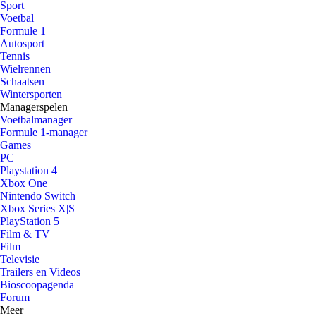
Sport
Voetbal
Formule 1
Autosport
Tennis
Wielrennen
Schaatsen
Wintersporten
Managerspelen
Voetbalmanager
Formule 1-manager
Games
PC
Playstation 4
Xbox One
Nintendo Switch
Xbox Series X|S
PlayStation 5
Film & TV
Film
Televisie
Trailers en Videos
Bioscoopagenda
Forum
Meer