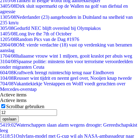
21
05/08
Tanken in België wordt nóg aantrekkelijker
34
05/08
Dirk sluit supermarkt op de Wallen na golf van diefstal en
agressie
13
05/08
Nederlander (23) aangehouden in Duitsland na snelheid van
235 km/u
3
05/08
Gedurfd NEC blijft overeind bij Olympiakos
14
05/08
Long live the 7th of October
12
05/08
Random Pics van de Dag #1976
20
04/08
OM: vierde verdachte (18) vast op verdenking van beramen
aanslag
17
04/08
Italiaanse vrouw wint 1 miljoen, gooit kraslot per abuis weg
31
04/08
Spaanse politie: minstens tien voor terrorisme veroordeelden
onder migranten Ceuta
6
04/08
Kraftwerk brengt ruimteschip terug naar Eindhoven
1
04/08
Reusser wint tijdrit en neemt geel over, Nooijen knap tweede
7
04/08
Vakantiekiekje Verstappen en Wolff voedt geruchten over
Mercedes-overstap
Actieve items
Actieve items
Scrollbar gebruiken
opslaan
54
19:02
Waterschappen slaan alarm wegens droogte: Gereedschapskist
leeg
51
18:51
Onlyfans-model met G-cup wil als NASA-ambassadeur naar