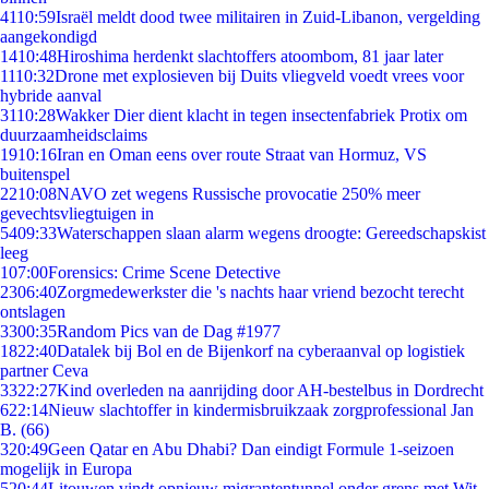
41
10:59
Israël meldt dood twee militairen in Zuid-Libanon, vergelding
aangekondigd
14
10:48
Hiroshima herdenkt slachtoffers atoombom, 81 jaar later
11
10:32
Drone met explosieven bij Duits vliegveld voedt vrees voor
hybride aanval
31
10:28
Wakker Dier dient klacht in tegen insectenfabriek Protix om
duurzaamheidsclaims
19
10:16
Iran en Oman eens over route Straat van Hormuz, VS
buitenspel
22
10:08
NAVO zet wegens Russische provocatie 250% meer
gevechtsvliegtuigen in
54
09:33
Waterschappen slaan alarm wegens droogte: Gereedschapskist
leeg
1
07:00
Forensics: Crime Scene Detective
23
06:40
Zorgmedewerkster die 's nachts haar vriend bezocht terecht
ontslagen
33
00:35
Random Pics van de Dag #1977
18
22:40
Datalek bij Bol en de Bijenkorf na cyberaanval op logistiek
partner Ceva
33
22:27
Kind overleden na aanrijding door AH-bestelbus in Dordrecht
6
22:14
Nieuw slachtoffer in kindermisbruikzaak zorgprofessional Jan
B. (66)
3
20:49
Geen Qatar en Abu Dhabi? Dan eindigt Formule 1-seizoen
mogelijk in Europa
5
20:44
Litouwen vindt opnieuw migrantentunnel onder grens met Wit-