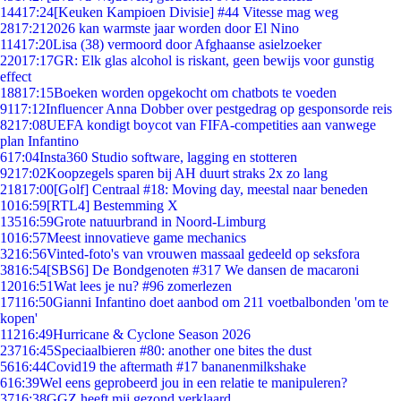
144
17:24
[Keuken Kampioen Divisie] #44 Vitesse mag weg
28
17:21
2026 kan warmste jaar worden door El Nino
114
17:20
Lisa (38) vermoord door Afghaanse asielzoeker
220
17:17
GR: Elk glas alcohol is riskant, geen bewijs voor gunstig
effect
188
17:15
Boeken worden opgekocht om chatbots te voeden
91
17:12
Influencer Anna Dobber over pestgedrag op gesponsorde reis
82
17:08
UEFA kondigt boycot van FIFA-competities aan vanwege
plan Infantino
6
17:04
Insta360 Studio software, lagging en stotteren
92
17:02
Koopzegels sparen bij AH duurt straks 2x zo lang
218
17:00
[Golf] Centraal #18: Moving day, meestal naar beneden
10
16:59
[RTL4] Bestemming X
135
16:59
Grote natuurbrand in Noord-Limburg
10
16:57
Meest innovatieve game mechanics
32
16:56
Vinted-foto's van vrouwen massaal gedeeld op seksfora
38
16:54
[SBS6] De Bondgenoten #317 We dansen de macaroni
120
16:51
Wat lees je nu? #96 zomerlezen
171
16:50
Gianni Infantino doet aanbod om 211 voetbalbonden 'om te
kopen'
112
16:49
Hurricane & Cyclone Season 2026
237
16:45
Speciaalbieren #80: another one bites the dust
56
16:44
Covid19 the aftermath #17 bananenmilkshake
6
16:39
Wel eens geprobeerd jou in een relatie te manipuleren?
37
16:38
GGZ heeft mij gezond verklaard.