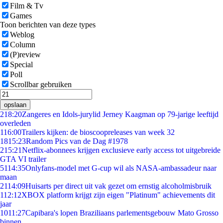
Film & Tv
Games
Toon berichten van deze types
Weblog
Column
(P)review
Special
Poll
Scrollbar gebruiken
opslaan
2
18:20
Zangeres en Idols-jurylid Jerney Kaagman op 79-jarige leeftijd
overleden
1
16:00
Trailers kijken: de bioscoopreleases van week 32
18
15:23
Random Pics van de Dag #1978
2
15:21
Netflix-abonnees krijgen exclusieve early access tot uitgebreide
GTA VI trailer
51
14:35
Onlyfans-model met G-cup wil als NASA-ambassadeur naar
maan
21
14:09
Huisarts per direct uit vak gezet om ernstig alcoholmisbruik
1
12:12
XBOX platform krijgt zijn eigen "Platinum" achievements dit
jaar
10
11:27
Capibara's lopen Braziliaans parlementsgebouw Mato Grosso
binnen