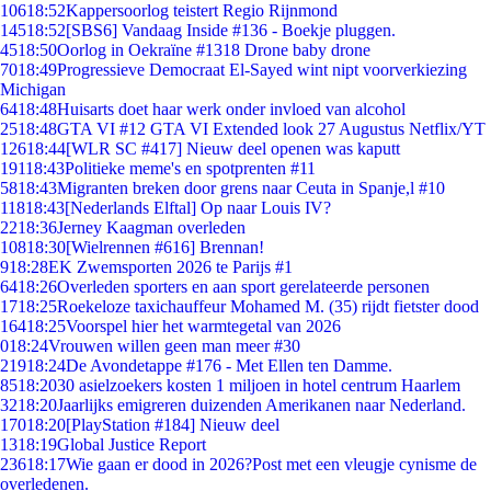
106
18:52
Kappersoorlog teistert Regio Rijnmond
145
18:52
[SBS6] Vandaag Inside #136 - Boekje pluggen.
45
18:50
Oorlog in Oekraïne #1318 Drone baby drone
70
18:49
Progressieve Democraat El-Sayed wint nipt voorverkiezing
Michigan
64
18:48
Huisarts doet haar werk onder invloed van alcohol
25
18:48
GTA VI #12 GTA VI Extended look 27 Augustus Netflix/YT
126
18:44
[WLR SC #417] Nieuw deel openen was kaputt
191
18:43
Politieke meme's en spotprenten #11
58
18:43
Migranten breken door grens naar Ceuta in Spanje,l #10
118
18:43
[Nederlands Elftal] Op naar Louis IV?
22
18:36
Jerney Kaagman overleden
108
18:30
[Wielrennen #616] Brennan!
9
18:28
EK Zwemsporten 2026 te Parijs #1
64
18:26
Overleden sporters en aan sport gerelateerde personen
17
18:25
Roekeloze taxichauffeur Mohamed M. (35) rijdt fietster dood
164
18:25
Voorspel hier het warmtegetal van 2026
0
18:24
Vrouwen willen geen man meer #30
219
18:24
De Avondetappe #176 - Met Ellen ten Damme.
85
18:20
30 asielzoekers kosten 1 miljoen in hotel centrum Haarlem
32
18:20
Jaarlijks emigreren duizenden Amerikanen naar Nederland.
170
18:20
[PlayStation #184] Nieuw deel
13
18:19
Global Justice Report
236
18:17
Wie gaan er dood in 2026?Post met een vleugje cynisme de
overledenen.