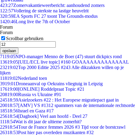
4
23:27
Zomervakantieweerbericht: aanhoudend zomers
1
22:57
Vollering de sterkste na lastige heuvelrit
3
20:59
EA Sports FC 27 toont The Grounds-modus
14
20:46
Long live the 7th of October
Forum
Forum
Scrollbar gebruiken
opslaan
71
19:05
NPO-manager Menno de Boer (47) stuurt dickpics rond
136
19:05
[UEL/ECL live topic] #160 GOAAAAAAAAAAAAAL
232
19:02
Top 2000 Editie 2025 #243 Alle dikzakken willen op je
lijken
118
19:02
Nederland toen
39
19:01
Droneaanval op Oekrains vliegtuig in Leipzig
176
19:00
[ONLINE] Roddelpraat Topic #21
208
19:00
Russia vs Ukraine #91
245
18:59
Asielzoekers #22 : Het Europese migratiepact gaat in
200
18:57
[AMV] VS #1312 spammers van de internationale rechtsorde
185
18:56
Israel en Gaza #17
256
18:54
[Dagboek] Veel aan hoofd - Deel 27
11
18:54
Wat is dit jaar de ultieme zomerhit?
229
18:54
Tour de France femmes 2026 #3 Tijd voor de borstcrawl
263
18:53
Post hier pas overleden muzikanten #32