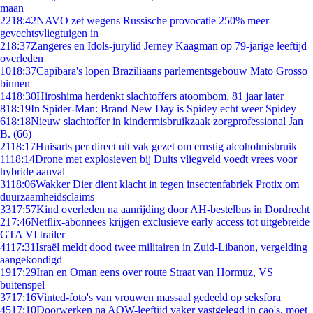
maan
22
18:42
NAVO zet wegens Russische provocatie 250% meer
gevechtsvliegtuigen in
2
18:37
Zangeres en Idols-jurylid Jerney Kaagman op 79-jarige leeftijd
overleden
10
18:37
Capibara's lopen Braziliaans parlementsgebouw Mato Grosso
binnen
14
18:30
Hiroshima herdenkt slachtoffers atoombom, 81 jaar later
8
18:19
In Spider-Man: Brand New Day is Spidey echt weer Spidey
6
18:18
Nieuw slachtoffer in kindermisbruikzaak zorgprofessional Jan
B. (66)
21
18:17
Huisarts per direct uit vak gezet om ernstig alcoholmisbruik
11
18:14
Drone met explosieven bij Duits vliegveld voedt vrees voor
hybride aanval
31
18:06
Wakker Dier dient klacht in tegen insectenfabriek Protix om
duurzaamheidsclaims
33
17:57
Kind overleden na aanrijding door AH-bestelbus in Dordrecht
2
17:46
Netflix-abonnees krijgen exclusieve early access tot uitgebreide
GTA VI trailer
41
17:31
Israël meldt dood twee militairen in Zuid-Libanon, vergelding
aangekondigd
19
17:29
Iran en Oman eens over route Straat van Hormuz, VS
buitenspel
37
17:16
Vinted-foto's van vrouwen massaal gedeeld op seksfora
45
17:10
Doorwerken na AOW-leeftijd vaker vastgelegd in cao's, moet