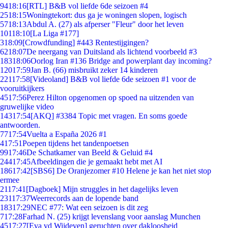
94
18:16
[RTL] B&B vol liefde 6de seizoen #4
25
18:15
Woningtekort: dus ga je woningen slopen, logisch
57
18:13
Abdul A. (27) als afperser "Fleur" door het leven
101
18:10
[La Liga #177]
3
18:09
[Crowdfunding] #443 Rentestijgingen?
62
18:07
De neergang van Duitsland als lichtend voorbeeld #3
183
18:06
Oorlog Iran #136 Bridge and powerplant day incoming?
120
17:59
Jan B. (66) misbruikt zeker 14 kinderen
221
17:58
[Videoland] B&B vol liefde 6de seizoen #1 voor de
vooruitkijkers
45
17:56
Perez Hilton opgenomen op spoed na uitzenden van
gruwelijke video
143
17:54
[AKQ] #3384 Topic met vragen. En soms goede
antwoorden.
77
17:54
Vuelta a España 2026 #1
4
17:51
Poepen tijdens het tandenpoetsen
99
17:46
De Schatkamer van Beeld & Geluid #4
244
17:45
Afbeeldingen die je gemaakt hebt met AI
186
17:42
[SBS6] De Oranjezomer #10 Helene je kan het niet stop
ermee
21
17:41
[Dagboek] Mijn struggles in het dagelijks leven
231
17:37
Weerrecords aan de lopende band
183
17:29
NEC #77: Wat een seizoen is dit zeg
7
17:28
Farhad N. (25) krijgt levenslang voor aanslag Munchen
45
17:27
[Eva vd Wijdeven] geruchten over dakloosheid