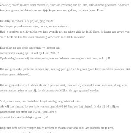
Zoals wij steeds in onze beurs merken is, sinds de invoering van de Euro, alles duurder geworden. Voorheen
kon je nog voor de kleine koter een ijsje kopen voor een gulden, nu betaal je een Euro !!
Duidelijk merkbaar is de prijsstijging aan de
benzinepomp, parkeerautomaten, horeca, supermarkten enz.
Had je voorheen met 20 gulden een leuk avondje uit, nu rekent zich dat in 20 Euro. Er heerst een gevoel van
"men heeft het Gulden teken eenvoudig verwisseld met het Euro teken".
Daar moet nu een einde aankomen, wij roepen een
consumentenstaking op. En wel op 1 Juli 2002 !!
Op deze dag kunnen wij een teken geven,waaraan iedereen mee mag en moet doen, ook jij !!
Het zou geen enkel probleem moeten zijn, een dag geen geld uit te geven (geen levensmiddelen inkopen, niet
tanken, geen cafébezoek).
Het zal geen enkel effect hebben als dat 1 persoon doet, maar als wij allemaal hieraan meedoen, draagt elke
consumentenstaking er aan bij, dat de verantwoordelijken de ogen geopend worden.
Stel je eens voor, heel Nederland koopt een dag lang helemaal niets!
Als wij dan nagaan, dat een ieder van ons gemiddeld 10 Euro per dag uitgeeft, is dat bij 16 miljoen
Nederlanders een effect van 160 miljoen Euro !!
dit moet toch een duidelijk signaal zijn!
Help mee deze actie te verspreiden en kenbaar te maken,stuur deze mail aan iedereen die je kent,