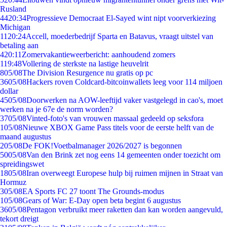
Rusland
44
20:34
Progressieve Democraat El-Sayed wint nipt voorverkiezing
Michigan
11
20:24
Accell, moederbedrijf Sparta en Batavus, vraagt uitstel van
betaling aan
4
20:11
Zomervakantieweerbericht: aanhoudend zomers
1
19:48
Vollering de sterkste na lastige heuvelrit
8
05/08
The Division Resurgence nu gratis op pc
36
05/08
Hackers roven Coldcard-bitcoinwallets leeg voor 114 miljoen
dollar
45
05/08
Doorwerken na AOW-leeftijd vaker vastgelegd in cao's, moet
werken na je 67e de norm worden?
37
05/08
Vinted-foto's van vrouwen massaal gedeeld op seksfora
1
05/08
Nieuwe XBOX Game Pass titels voor de eerste helft van de
maand augustus
2
05/08
De FOK!Voetbalmanager 2026/2027 is begonnen
50
05/08
Van den Brink zet nog eens 14 gemeenten onder toezicht om
spreidingswet
18
05/08
Iran overweegt Europese hulp bij ruimen mijnen in Straat van
Hormuz
3
05/08
EA Sports FC 27 toont The Grounds-modus
1
05/08
Gears of War: E-Day open beta begint 6 augustus
36
05/08
Pentagon verbruikt meer raketten dan kan worden aangevuld,
tekort dreigt