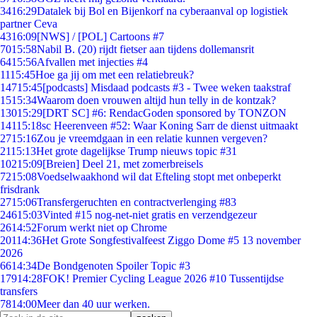
34
16:29
Datalek bij Bol en Bijenkorf na cyberaanval op logistiek
partner Ceva
43
16:09
[NWS] / [POL] Cartoons #7
70
15:58
Nabil B. (20) rijdt fietser aan tijdens dollemansrit
64
15:56
Afvallen met injecties #4
11
15:45
Hoe ga jij om met een relatiebreuk?
147
15:45
[podcasts] Misdaad podcasts #3 - Twee weken taakstraf
15
15:34
Waarom doen vrouwen altijd hun telly in de kontzak?
130
15:29
[DRT SC] #6: RendacGoden sponsored by TONZON
141
15:18
sc Heerenveen #52: Waar Koning Sarr de dienst uitmaakt
27
15:16
Zou je vreemdgaan in een relatie kunnen vergeven?
21
15:13
Het grote dagelijkse Trump nieuws topic #31
102
15:09
[Breien] Deel 21, met zomerbreisels
72
15:08
Voedselwaakhond wil dat Efteling stopt met onbeperkt
frisdrank
27
15:06
Transfergeruchten en contractverlenging #83
246
15:03
Vinted #15 nog-net-niet gratis en verzendgezeur
26
14:52
Forum werkt niet op Chrome
201
14:36
Het Grote Songfestivalfeest Ziggo Dome #5 13 november
2026
66
14:34
De Bondgenoten Spoiler Topic #3
179
14:28
FOK! Premier Cycling League 2026 #10 Tussentijdse
transfers
78
14:00
Meer dan 40 uur werken.