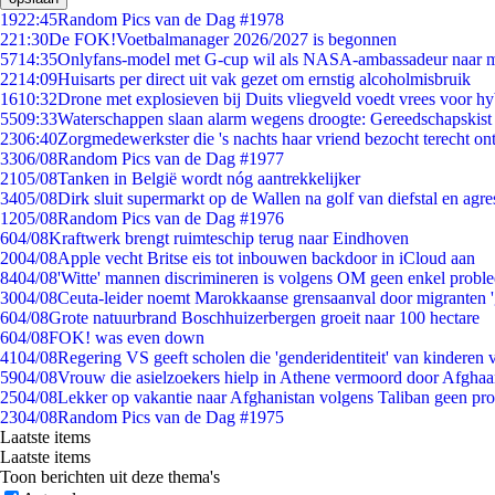
19
22:45
Random Pics van de Dag #1978
2
21:30
De FOK!Voetbalmanager 2026/2027 is begonnen
57
14:35
Onlyfans-model met G-cup wil als NASA-ambassadeur naar 
22
14:09
Huisarts per direct uit vak gezet om ernstig alcoholmisbruik
16
10:32
Drone met explosieven bij Duits vliegveld voedt vrees voor hy
55
09:33
Waterschappen slaan alarm wegens droogte: Gereedschapskist
23
06:40
Zorgmedewerkster die 's nachts haar vriend bezocht terecht on
33
06/08
Random Pics van de Dag #1977
21
05/08
Tanken in België wordt nóg aantrekkelijker
34
05/08
Dirk sluit supermarkt op de Wallen na golf van diefstal en agre
12
05/08
Random Pics van de Dag #1976
6
04/08
Kraftwerk brengt ruimteschip terug naar Eindhoven
20
04/08
Apple vecht Britse eis tot inbouwen backdoor in iCloud aan
84
04/08
'Witte' mannen discrimineren is volgens OM geen enkel probl
30
04/08
Ceuta-leider noemt Marokkaanse grensaanval door migranten 
6
04/08
Grote natuurbrand Boschhuizerbergen groeit naar 100 hectare
6
04/08
FOK! was even down
41
04/08
Regering VS geeft scholen die 'genderidentiteit' van kinderen
59
04/08
Vrouw die asielzoekers hielp in Athene vermoord door Afghaa
25
04/08
Lekker op vakantie naar Afghanistan volgens Taliban geen pr
23
04/08
Random Pics van de Dag #1975
Laatste items
Laatste items
Toon berichten uit deze thema's