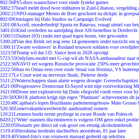
8
02:56
PS5-doos waarschuwt voor einde fysieke games
50
02:37
Israël meldt dood twee militairen in Zuid-Libanon, vergeldin
20
02:21
NPO-manager Menno de Boer geschorst na dickpic in groeps
8
02:09
Ontslagen bij Halo Studios na Campaign Evolved
12
01:08
Accell, moederbedrijf Sparta en Batavus, vraagt uitstel van bet
34
01:01
Kind overleden na aanrijding door AH-bestelbus in Dordrecht
15
00:51
Duitser (93) crasht met quad tegen boom, vier gewonden
53
00:28
Van den Brink zet nog eens 14 gemeenten onder toezicht om s
13
00:11
'Zwarte weduwes' in Rusland trouwen soldaten voor overlijden
32
23:58
Trump wil dat J.D. Vance hem in 2028 opvolgt
57
23:55
Onlyfans-model met G-cup wil als NASA-ambassadeur naar 
25
22:56
NAVO zet wegens Russische provocatie 250% meer gevechtsvl
22
22:50
Iran en Oman eens over route Straat van Hormuz, VS buitensp
2
22:17
Le Court wint na nerveuze finale, Pieterse derde
55
21:25
Waterschappen slaan alarm wegens droogte: Gereedschapskist
45
21:00
Progressieve Democraat El-Sayed wint nipt voorverkiezing M
16
21:00
Drone met explosieven bij Duits vliegveld voedt vrees voor hy
2
20:58
XBOX platform krijgt zijn eigen "Platinum" achievements dit ja
12
20:48
Capibara's lopen Braziliaans parlementsgebouw Mato Grosso 
5
20:30
Zomervakantieweerbericht: aanhoudend zomers
1
20:21
Lemmen boekt eerste profzege in zware Ronde van Polen-rit
84
20:21
'Witte' mannen discrimineren is volgens OM geen enkel probl
22
20:05
Huisarts per direct uit vak gezet om ernstig alcoholmisbruik
15
19:45
Hiroshima herdenkt slachtoffers atoombom, 81 jaar later
38
19:40
Vinted-foto's van vrouwen massaal gedeeld op seksfora