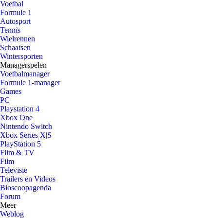
Voetbal
Formule 1
Autosport
Tennis
Wielrennen
Schaatsen
Wintersporten
Managerspelen
Voetbalmanager
Formule 1-manager
Games
PC
Playstation 4
Xbox One
Nintendo Switch
Xbox Series X|S
PlayStation 5
Film & TV
Film
Televisie
Trailers en Videos
Bioscoopagenda
Forum
Meer
Weblog