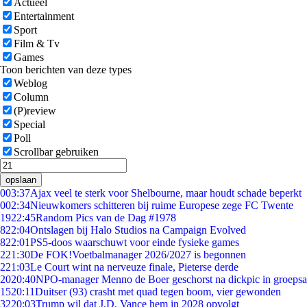
Actueel
Entertainment
Sport
Film & Tv
Games
Toon berichten van deze types
Weblog
Column
(P)review
Special
Poll
Scrollbar gebruiken
opslaan
0
03:37
Ajax veel te sterk voor Shelbourne, maar houdt schade beperkt
0
02:34
Nieuwkomers schitteren bij ruime Europese zege FC Twente
19
22:45
Random Pics van de Dag #1978
8
22:04
Ontslagen bij Halo Studios na Campaign Evolved
8
22:01
PS5-doos waarschuwt voor einde fysieke games
2
21:30
De FOK!Voetbalmanager 2026/2027 is begonnen
2
21:03
Le Court wint na nerveuze finale, Pieterse derde
20
20:40
NPO-manager Menno de Boer geschorst na dickpic in groeps
15
20:11
Duitser (93) crasht met quad tegen boom, vier gewonden
32
20:03
Trump wil dat J.D. Vance hem in 2028 opvolgt