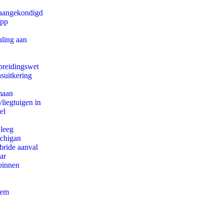
g aangekondigd
app
aling aan
preidingswet
suitkering
maan
iegtuigen in
el
 leeg
ichigan
bride aanval
ar
binnen
eem