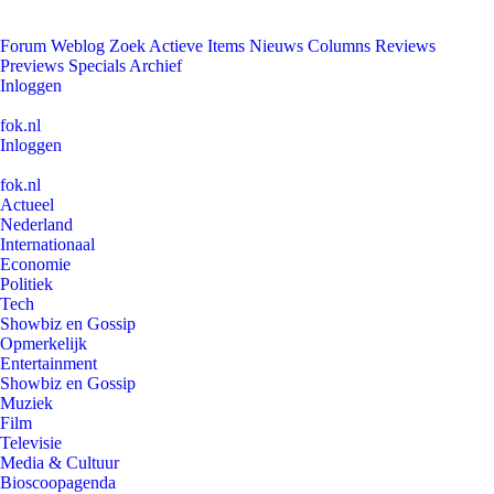
Forum
Weblog
Zoek
Actieve Items
Nieuws
Columns
Reviews
Previews
Specials
Archief
Inloggen
fok.nl
Inloggen
fok.nl
Actueel
Nederland
Internationaal
Economie
Politiek
Tech
Showbiz en Gossip
Opmerkelijk
Entertainment
Showbiz en Gossip
Muziek
Film
Televisie
Media & Cultuur
Bioscoopagenda