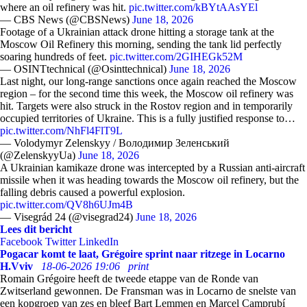
where an oil refinery was hit.
pic.twitter.com/kBYtAAsYEl
— CBS News (@CBSNews)
June 18, 2026
Footage of a Ukrainian attack drone hitting a storage tank at the
Moscow Oil Refinery this morning, sending the tank lid perfectly
soaring hundreds of feet.
pic.twitter.com/2GIHEGk52M
— OSINTtechnical (@Osinttechnical)
June 18, 2026
Last night, our long-range sanctions once again reached the Moscow
region – for the second time this week, the Moscow oil refinery was
hit. Targets were also struck in the Rostov region and in temporarily
occupied territories of Ukraine. This is a fully justified response to…
pic.twitter.com/NhFl4FlT9L
— Volodymyr Zelenskyy / Володимир Зеленський
(@ZelenskyyUa)
June 18, 2026
A Ukrainian kamikaze drone was intercepted by a Russian anti-aircraft
missile when it was heading towards the Moscow oil refinery, but the
falling debris caused a powerful explosion.
pic.twitter.com/QV8h6UJm4B
— Visegrád 24 (@visegrad24)
June 18, 2026
Lees dit bericht
Facebook
Twitter
LinkedIn
Pogacar komt te laat, Grégoire sprint naar ritzege in Locarno
H.Vviv
18-06-2026 19:06
print
Romain Grégoire heeft de tweede etappe van de Ronde van
Zwitserland gewonnen. De Fransman was in Locarno de snelste van
een kopgroep van zes en bleef Bart Lemmen en Marcel Camprubí