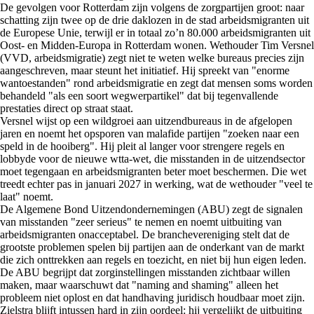
De gevolgen voor Rotterdam zijn volgens de zorgpartijen groot: naar
schatting zijn twee op de drie daklozen in de stad arbeidsmigranten uit
de Europese Unie, terwijl er in totaal zo’n 80.000 arbeidsmigranten uit
Oost- en Midden-Europa in Rotterdam wonen. Wethouder Tim Versnel
(VVD, arbeidsmigratie) zegt niet te weten welke bureaus precies zijn
aangeschreven, maar steunt het initiatief. Hij spreekt van "enorme
wantoestanden" rond arbeidsmigratie en zegt dat mensen soms worden
behandeld "als een soort wegwerpartikel" dat bij tegenvallende
prestaties direct op straat staat.
Versnel wijst op een wildgroei aan uitzendbureaus in de afgelopen
jaren en noemt het opsporen van malafide partijen "zoeken naar een
speld in de hooiberg". Hij pleit al langer voor strengere regels en
lobbyde voor de nieuwe wtta-wet, die misstanden in de uitzendsector
moet tegengaan en arbeidsmigranten beter moet beschermen. Die wet
treedt echter pas in januari 2027 in werking, wat de wethouder "veel te
laat" noemt.
De Algemene Bond Uitzendondernemingen (ABU) zegt de signalen
van misstanden "zeer serieus" te nemen en noemt uitbuiting van
arbeidsmigranten onacceptabel. De branchevereniging stelt dat de
grootste problemen spelen bij partijen aan de onderkant van de markt
die zich onttrekken aan regels en toezicht, en niet bij hun eigen leden.
De ABU begrijpt dat zorginstellingen misstanden zichtbaar willen
maken, maar waarschuwt dat "naming and shaming" alleen het
probleem niet oplost en dat handhaving juridisch houdbaar moet zijn.
Zielstra blijft intussen hard in zijn oordeel: hij vergelijkt de uitbuiting