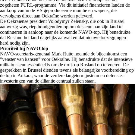
zogeheten PURL-programma. Via dit initiatief financieren landen de
aankoop van in de VS geproduceerde munitie en wapens, die
vervolgens direct aan Oekraïne worden geleverd.
De Oekraïense president Volodymyr Zelensky, die ook in Brussel
aanwezig was, riep bondgenoten op om de steun aan zijn land te
continueren in aanloop naar de komende NAVO-top. Hij benadrukte
dat Rusland het land dagelijks aanvalt en dat nieuwe toezeggingen
hard nodig zijn.
Prioriteit bij NAVO-top
NAVO-secretaris-generaal Mark Rutte noemde de bijeenkomst een
"venster van kansen" voor Oekraïne. Hij benadrukte dat de intensieve
militaire steun essentieel is om de druk op Rusland op te voeren. De
gesprekken in Brussel dienden tevens als belangrijke voorbereiding op
de top in Ankara, waar de verdere langetermijnsteun en defensie-
investeringen van de alliantie centraal zullen staan.