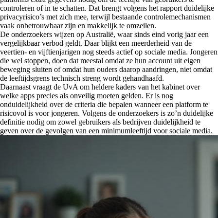
controleren of in te schatten. Dat brengt volgens het rapport duidelijke
privacyrisico’s met zich mee, terwijl bestaande controlemechanismen
vaak onbetrouwbaar zijn en makkelijk te omzeilen.
De onderzoekers wijzen op Australië, waar sinds eind vorig jaar een
vergelijkbaar verbod geldt. Daar blijkt een meerderheid van de
veertien- en vijftienjarigen nog steeds actief op sociale media. Jongeren
die wel stoppen, doen dat meestal omdat ze hun account uit eigen
beweging sluiten of omdat hun ouders daarop aandringen, niet omdat
de leeftijdsgrens technisch streng wordt gehandhaafd.
Daarnaast vraagt de UvA om heldere kaders van het kabinet over
welke apps precies als onveilig moeten gelden. Er is nog
onduidelijkheid over de criteria die bepalen wanneer een platform te
risicovol is voor jongeren. Volgens de onderzoekers is zo’n duidelijke
definitie nodig om zowel gebruikers als bedrijven duidelijkheid te
geven over de gevolgen van een minimumleeftijd voor sociale media.