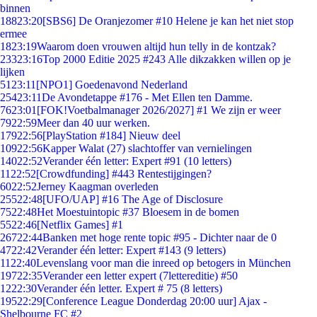
binnen
188
23:20
[SBS6] De Oranjezomer #10 Helene je kan het niet stop
ermee
18
23:19
Waarom doen vrouwen altijd hun telly in de kontzak?
233
23:16
Top 2000 Editie 2025 #243 Alle dikzakken willen op je
lijken
51
23:11
[NPO1] Goedenavond Nederland
254
23:11
De Avondetappe #176 - Met Ellen ten Damme.
76
23:01
[FOK!Voetbalmanager 2026/2027] #1 We zijn er weer
79
22:59
Meer dan 40 uur werken.
179
22:56
[PlayStation #184] Nieuw deel
109
22:56
Kapper Walat (27) slachtoffer van vernielingen
140
22:52
Verander één letter: Expert #91 (10 letters)
11
22:52
[Crowdfunding] #443 Rentestijgingen?
60
22:52
Jerney Kaagman overleden
255
22:48
[UFO/UAP] #16 The Age of Disclosure
75
22:48
Het Moestuintopic #37 Bloesem in de bomen
55
22:46
[Netflix Games] #1
267
22:44
Banken met hoge rente topic #95 - Dichter naar de 0
47
22:42
Verander één letter: Expert #143 (9 letters)
11
22:40
Levenslang voor man die inreed op betogers in München
197
22:35
Verander een letter expert (7lettereditie) #50
12
22:30
Verander één letter. Expert # 75 (8 letters)
195
22:29
[Conference League Donderdag 20:00 uur] Ajax -
Shelbourne FC #2