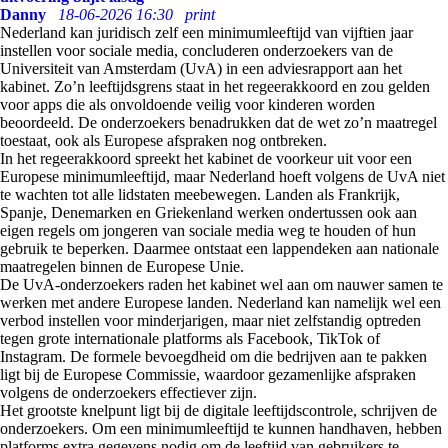
Danny
18-06-2026 16:30
print
Nederland kan juridisch zelf een minimumleeftijd van vijftien jaar
instellen voor sociale media, concluderen onderzoekers van de
Universiteit van Amsterdam (UvA) in een adviesrapport aan het
kabinet. Zo’n leeftijdsgrens staat in het regeerakkoord en zou gelden
voor apps die als onvoldoende veilig voor kinderen worden
beoordeeld. De onderzoekers benadrukken dat de wet zo’n maatregel
toestaat, ook als Europese afspraken nog ontbreken.
In het regeerakkoord spreekt het kabinet de voorkeur uit voor een
Europese minimumleeftijd, maar Nederland hoeft volgens de UvA niet
te wachten tot alle lidstaten meebewegen. Landen als Frankrijk,
Spanje, Denemarken en Griekenland werken ondertussen ook aan
eigen regels om jongeren van sociale media weg te houden of hun
gebruik te beperken. Daarmee ontstaat een lappendeken aan nationale
maatregelen binnen de Europese Unie.
De UvA-onderzoekers raden het kabinet wel aan om nauwer samen te
werken met andere Europese landen. Nederland kan namelijk wel een
verbod instellen voor minderjarigen, maar niet zelfstandig optreden
tegen grote internationale platforms als Facebook, TikTok of
Instagram. De formele bevoegdheid om die bedrijven aan te pakken
ligt bij de Europese Commissie, waardoor gezamenlijke afspraken
volgens de onderzoekers effectiever zijn.
Het grootste knelpunt ligt bij de digitale leeftijdscontrole, schrijven de
onderzoekers. Om een minimumleeftijd te kunnen handhaven, hebben
platforms extra gegevens nodig om de leeftijd van gebruikers te