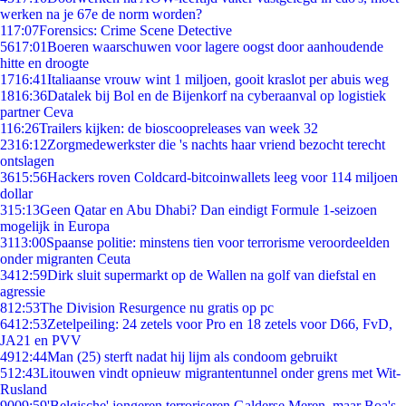
werken na je 67e de norm worden?
1
17:07
Forensics: Crime Scene Detective
56
17:01
Boeren waarschuwen voor lagere oogst door aanhoudende
hitte en droogte
17
16:41
Italiaanse vrouw wint 1 miljoen, gooit kraslot per abuis weg
18
16:36
Datalek bij Bol en de Bijenkorf na cyberaanval op logistiek
partner Ceva
1
16:26
Trailers kijken: de bioscoopreleases van week 32
23
16:12
Zorgmedewerkster die 's nachts haar vriend bezocht terecht
ontslagen
36
15:56
Hackers roven Coldcard-bitcoinwallets leeg voor 114 miljoen
dollar
3
15:13
Geen Qatar en Abu Dhabi? Dan eindigt Formule 1-seizoen
mogelijk in Europa
31
13:00
Spaanse politie: minstens tien voor terrorisme veroordeelden
onder migranten Ceuta
34
12:59
Dirk sluit supermarkt op de Wallen na golf van diefstal en
agressie
8
12:53
The Division Resurgence nu gratis op pc
64
12:53
Zetelpeiling: 24 zetels voor Pro en 18 zetels voor D66, FvD,
JA21 en PVV
49
12:44
Man (25) sterft nadat hij lijm als condoom gebruikt
5
12:43
Litouwen vindt opnieuw migrantentunnel onder grens met Wit-
Rusland
90
09:59
'Belgische' jongeren terroriseren Galderse Meren, maar Boa's