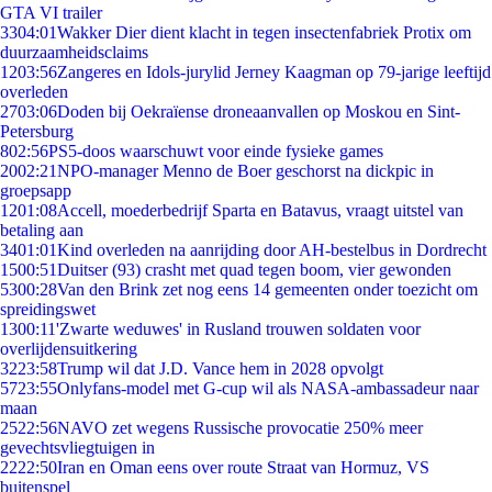
GTA VI trailer
33
04:01
Wakker Dier dient klacht in tegen insectenfabriek Protix om
duurzaamheidsclaims
12
03:56
Zangeres en Idols-jurylid Jerney Kaagman op 79-jarige leeftijd
overleden
27
03:06
Doden bij Oekraïense droneaanvallen op Moskou en Sint-
Petersburg
8
02:56
PS5-doos waarschuwt voor einde fysieke games
20
02:21
NPO-manager Menno de Boer geschorst na dickpic in
groepsapp
12
01:08
Accell, moederbedrijf Sparta en Batavus, vraagt uitstel van
betaling aan
34
01:01
Kind overleden na aanrijding door AH-bestelbus in Dordrecht
15
00:51
Duitser (93) crasht met quad tegen boom, vier gewonden
53
00:28
Van den Brink zet nog eens 14 gemeenten onder toezicht om
spreidingswet
13
00:11
'Zwarte weduwes' in Rusland trouwen soldaten voor
overlijdensuitkering
32
23:58
Trump wil dat J.D. Vance hem in 2028 opvolgt
57
23:55
Onlyfans-model met G-cup wil als NASA-ambassadeur naar
maan
25
22:56
NAVO zet wegens Russische provocatie 250% meer
gevechtsvliegtuigen in
22
22:50
Iran en Oman eens over route Straat van Hormuz, VS
buitenspel