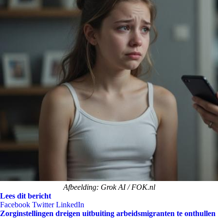
Afbeelding: Grok AI / FOK.nl
Lees dit bericht
Facebook
Twitter
LinkedIn
Zorginstellingen dreigen uitbuiting arbeidsmigranten te onthullen