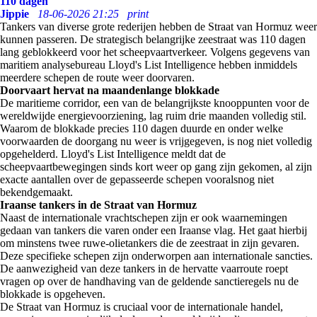
110 dagen
Jippie
18-06-2026 21:25
print
Tankers van diverse grote rederijen hebben de Straat van Hormuz weer
kunnen passeren. De strategisch belangrijke zeestraat was 110 dagen
lang geblokkeerd voor het scheepvaartverkeer. Volgens gegevens van
maritiem analysebureau Lloyd's List Intelligence hebben inmiddels
meerdere schepen de route weer doorvaren.
Doorvaart hervat na maandenlange blokkade
De maritieme corridor, een van de belangrijkste knooppunten voor de
wereldwijde energievoorziening, lag ruim drie maanden volledig stil.
Waarom de blokkade precies 110 dagen duurde en onder welke
voorwaarden de doorgang nu weer is vrijgegeven, is nog niet volledig
opgehelderd. Lloyd's List Intelligence meldt dat de
scheepvaartbewegingen sinds kort weer op gang zijn gekomen, al zijn
exacte aantallen over de gepasseerde schepen vooralsnog niet
bekendgemaakt.
Iraanse tankers in de Straat van Hormuz
Naast de internationale vrachtschepen zijn er ook waarnemingen
gedaan van tankers die varen onder een Iraanse vlag. Het gaat hierbij
om minstens twee ruwe-olietankers die de zeestraat in zijn gevaren.
Deze specifieke schepen zijn onderworpen aan internationale sancties.
De aanwezigheid van deze tankers in de hervatte vaarroute roept
vragen op over de handhaving van de geldende sanctieregels nu de
blokkade is opgeheven.
De Straat van Hormuz is cruciaal voor de internationale handel,