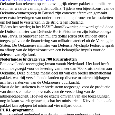
Oekraïne kan rekenen op een omvangrijk nieuw pakket aan militaire
steun ter waarde van miljarden dollars. Tijdens een bijeenkomst van de
Oekraïne-contactgroep in Brussel zijn concrete afspraken gemaakt
over extra leveringen van onder meer munitie, drones en kruisraketten
om het land te versterken in de strijd tegen Rusland.
Tijdens het overleg in het NAVO-hoofdkwartier, dat werd geleid door
de Duitse minister van Defensie Boris Pistorius en zijn Britse collega
Dan Jarvis, is ongeveer een miljard dollar (circa 900 miljoen euro)
toegezegd voor de financiering van militair materieel uit de Verenigde
Staten. De Oekraïense minister van Defensie Mychajlo Fedorow sprak
na afloop van de bijeenkomst van een belangrijke impuls voor de
defensie van zijn land.
Nederlandse bijdrage van 700 kruisraketten
Een opvallende toezegging kwam vanuit Nederland. Het land heeft
steun toegezegd voor de levering van meer dan 700 kruisraketten aan
Oekraïne. Deze bijdrage maakt deel uit van een breder internationaal
pakket, waarbij verschillende landen op diverse manieren bijdragen
aan het versterken van de Oekraïense vuurkracht.
Naast de kruisraketten is er brede steun toegezegd voor de productie
van drones en raketten, evenals voor de versterking van de
artilleriecapaciteit. Hoewel de exacte omvang van alle toezeggingen
nog in kaart wordt gebracht, schat het ministerie in Kiev dat het totale
pakket kan oplopen tot minimaal vier miljard dollar.
PURL-programma
Een essentieel onderdeel van de nieuwe steun verloopt via het