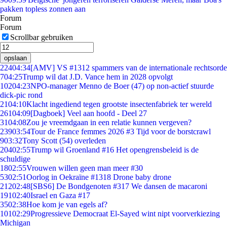
pakken topless zonnen aan
Forum
Forum
Scrollbar gebruiken
opslaan
224
04:34
[AMV] VS #1312 spammers van de internationale rechtsorde
7
04:25
Trump wil dat J.D. Vance hem in 2028 opvolgt
102
04:23
NPO-manager Menno de Boer (47) op non-actief stuurde
dick-pic rond
21
04:10
Klacht ingediend tegen grootste insectenfabriek ter wereld
261
04:09
[Dagboek] Veel aan hoofd - Deel 27
31
04:08
Zou je vreemdgaan in een relatie kunnen vergeven?
239
03:54
Tour de France femmes 2026 #3 Tijd voor de borstcrawl
9
03:32
Tony Scott (54) overleden
204
02:55
Trump wil Groenland #16 Het opengrensbeleid is de
schuldige
18
02:55
Vrouwen willen geen man meer #30
53
02:51
Oorlog in Oekraïne #1318 Drone baby drone
212
02:48
[SBS6] De Bondgenoten #317 We dansen de macaroni
191
02:40
Israel en Gaza #17
35
02:38
Hoe kom je van egels af?
101
02:29
Progressieve Democraat El-Sayed wint nipt voorverkiezing
Michigan