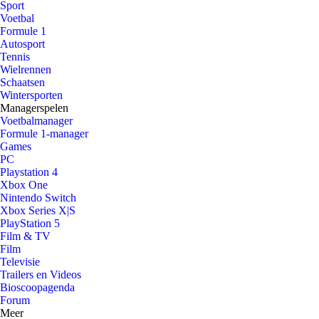
Sport
Voetbal
Formule 1
Autosport
Tennis
Wielrennen
Schaatsen
Wintersporten
Managerspelen
Voetbalmanager
Formule 1-manager
Games
PC
Playstation 4
Xbox One
Nintendo Switch
Xbox Series X|S
PlayStation 5
Film & TV
Film
Televisie
Trailers en Videos
Bioscoopagenda
Forum
Meer