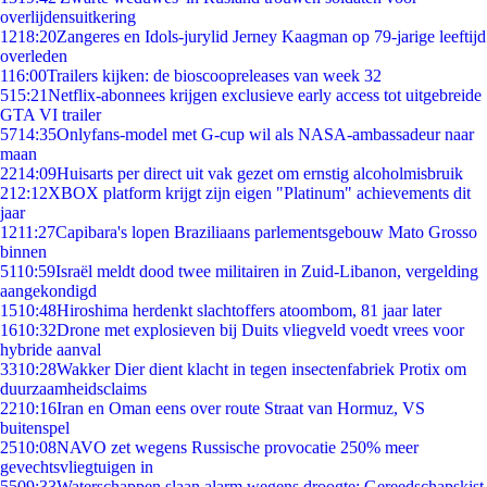
overlijdensuitkering
12
18:20
Zangeres en Idols-jurylid Jerney Kaagman op 79-jarige leeftijd
overleden
1
16:00
Trailers kijken: de bioscoopreleases van week 32
5
15:21
Netflix-abonnees krijgen exclusieve early access tot uitgebreide
GTA VI trailer
57
14:35
Onlyfans-model met G-cup wil als NASA-ambassadeur naar
maan
22
14:09
Huisarts per direct uit vak gezet om ernstig alcoholmisbruik
2
12:12
XBOX platform krijgt zijn eigen "Platinum" achievements dit
jaar
12
11:27
Capibara's lopen Braziliaans parlementsgebouw Mato Grosso
binnen
51
10:59
Israël meldt dood twee militairen in Zuid-Libanon, vergelding
aangekondigd
15
10:48
Hiroshima herdenkt slachtoffers atoombom, 81 jaar later
16
10:32
Drone met explosieven bij Duits vliegveld voedt vrees voor
hybride aanval
33
10:28
Wakker Dier dient klacht in tegen insectenfabriek Protix om
duurzaamheidsclaims
22
10:16
Iran en Oman eens over route Straat van Hormuz, VS
buitenspel
25
10:08
NAVO zet wegens Russische provocatie 250% meer
gevechtsvliegtuigen in
55
09:33
Waterschappen slaan alarm wegens droogte: Gereedschapskist