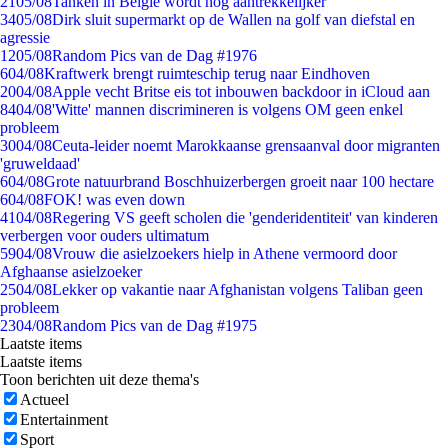
21
05/08
Tanken in België wordt nóg aantrekkelijker
34
05/08
Dirk sluit supermarkt op de Wallen na golf van diefstal en
agressie
12
05/08
Random Pics van de Dag #1976
6
04/08
Kraftwerk brengt ruimteschip terug naar Eindhoven
20
04/08
Apple vecht Britse eis tot inbouwen backdoor in iCloud aan
84
04/08
'Witte' mannen discrimineren is volgens OM geen enkel
probleem
30
04/08
Ceuta-leider noemt Marokkaanse grensaanval door migranten
'gruweldaad'
6
04/08
Grote natuurbrand Boschhuizerbergen groeit naar 100 hectare
6
04/08
FOK! was even down
41
04/08
Regering VS geeft scholen die 'genderidentiteit' van kinderen
verbergen voor ouders ultimatum
59
04/08
Vrouw die asielzoekers hielp in Athene vermoord door
Afghaanse asielzoeker
25
04/08
Lekker op vakantie naar Afghanistan volgens Taliban geen
probleem
23
04/08
Random Pics van de Dag #1975
Laatste items
Laatste items
Toon berichten uit deze thema's
Actueel
Entertainment
Sport