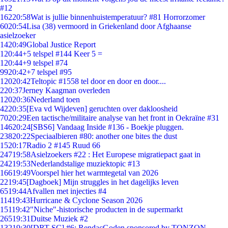
#12
162
20:58
Wat is jullie binnenhuistemperatuur? #81 Horrorzomer
60
20:54
Lisa (38) vermoord in Griekenland door Afghaanse
asielzoeker
14
20:49
Global Justice Report
1
20:44
+5 telspel #144 Keer 5 =
1
20:44
+9 telspel #74
99
20:42
+7 telspel #95
120
20:42
Teltopic #1558 tel door en door en door....
2
20:37
Jerney Kaagman overleden
120
20:36
Nederland toen
42
20:35
[Eva vd Wijdeven] geruchten over dakloosheid
70
20:29
Een tactische/militaire analyse van het front in Oekraïne #31
146
20:24
[SBS6] Vandaag Inside #136 - Boekje pluggen.
238
20:22
Speciaalbieren #80: another one bites the dust
15
20:17
Radio 2 #145 Ruud 66
247
19:58
Asielzoekers #22 : Het Europese migratiepact gaat in
242
19:53
Nederlandstalige muziektopic #13
166
19:49
Voorspel hier het warmtegetal van 2026
22
19:45
[Dagboek] Mijn struggles in het dagelijks leven
65
19:44
Afvallen met injecties #4
114
19:43
Hurricane & Cyclone Season 2026
151
19:42
"Niche"-historische producten in de supermarkt
265
19:31
Duitse Muziek #2
132
19:30
[DRT SC] #6: RendacGoden sponsored by TONZON