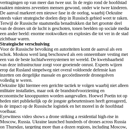
vertragingen op van meer dan twee uur. In de regio rond de hoofdstad
raakten minstens zeventien mensen gewond, onder wie twee kinderen.
De aanval markeert een nieuwe fase in de oorlog, waarbij Oekraïne
steeds vaker strategische doelen diep in Russisch gebied weet te raken.
Terwijl de Russische staatsmedia benadrukken dat het grootste deel
van de drones uit de lucht is geschoten, tonen beelden op sociale media
een ander beeld: enorme rookwolken en explosies die tot ver in de stad
zichtbaar waren.
Strategische verschuiving
Voor de Russische bevolking en autoriteiten komt de aanval als een
schok. Moskou werd lang beschouwd als een onneembare vesting met
een van de beste luchtafweersystemen ter wereld. De kwetsbaarheid
van deze infrastructuur zorgt voor groeiende onrust. Experts wijzen
erop dat Rusland simpelweg niet overal voldoende defensie kan
inzetten om dergelijke massale en gecoördineerde dronegolven
volledig te weren.
Oekraïne lijkt hiermee een gerichte tactiek te volgen waarbij niet alleen
militaire installaties, maar ook de brandstofvoorziening en
economische knooppunten worden aangevallen. Hoewel Poetin tot op
heden niet publiekelijk op de jongste gebeurtenissen heeft gereageerd,
is de impact op de Russische logistiek en het moreel in de hoofdstad
voelbaar.
Eyewitness video shows a drone striking a residential high-rise in
Moscow, Russia. Ukraine launched hundreds of drones across Russia
on Thursday, targeting more than a dozen regions, including Moscow,