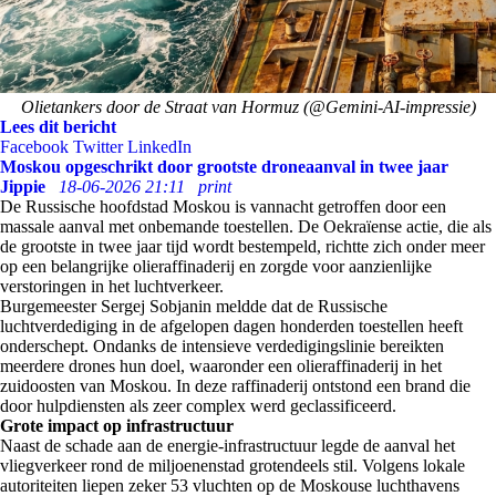
Olietankers door de Straat van Hormuz (@Gemini-AI-impressie)
Lees dit bericht
Facebook
Twitter
LinkedIn
Moskou opgeschrikt door grootste droneaanval in twee jaar
Jippie
18-06-2026 21:11
print
De Russische hoofdstad Moskou is vannacht getroffen door een
massale aanval met onbemande toestellen. De Oekraïense actie, die als
de grootste in twee jaar tijd wordt bestempeld, richtte zich onder meer
op een belangrijke olieraffinaderij en zorgde voor aanzienlijke
verstoringen in het luchtverkeer.
Burgemeester Sergej Sobjanin meldde dat de Russische
luchtverdediging in de afgelopen dagen honderden toestellen heeft
onderschept. Ondanks de intensieve verdedigingslinie bereikten
meerdere drones hun doel, waaronder een olieraffinaderij in het
zuidoosten van Moskou. In deze raffinaderij ontstond een brand die
door hulpdiensten als zeer complex werd geclassificeerd.
Grote impact op infrastructuur
Naast de schade aan de energie-infrastructuur legde de aanval het
vliegverkeer rond de miljoenenstad grotendeels stil. Volgens lokale
autoriteiten liepen zeker 53 vluchten op de Moskouse luchthavens