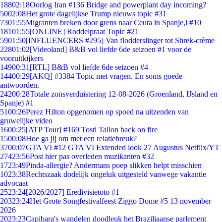
188
02:18
Oorlog Iran #136 Bridge and powerplant day incoming?
50
02:08
Het grote dagelijkse Trump nieuws topic #31
73
01:55
Migranten breken door grens naar Ceuta in Spanje,l #10
181
01:55
[ONLINE] Roddelpraat Topic #21
59
01:50
[INFLUENCERS #295] Van flodderslinger tot Shrek-crème
228
01:02
[Videoland] B&B vol liefde 6de seizoen #1 voor de
vooruitkijkers
149
00:31
[RTL] B&B vol liefde 6de seizoen #4
144
00:29
[AKQ] #3384 Topic met vragen. En soms goede
antwoorden.
242
00:28
Totale zonsverduistering 12-08-2026 (Groenland, IJsland en
Spanje) #1
51
00:26
Perez Hilton opgenomen op spoed na uitzenden van
gruwelijke video
16
00:25
[ATP Tour] #169 Tosti Tallon back on fire
15
00:08
Hoe ga jij om met een relatiebreuk?
37
00:07
GTA VI #12 GTA VI Extended look 27 Augustus Netflix/YT
274
23:56
Post hier pas overleden muzikanten #32
17
23:49
Pinda-allergie? Andermans poep slikken helpt misschien
10
23:38
Rechtszaak dodelijk ongeluk uitgesteld vanwege vakantie
advocaat
25
23:24
[2026/2027] Eredivisietoto #1
203
23:24
Het Grote Songfestivalfeest Ziggo Dome #5 13 november
2026
20
23:23
Capibara's wandelen doodleuk het Braziliaanse parlement