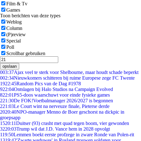
Film & Tv
Games
Toon berichten van deze types
Weblog
Column
(P)review
Special
Poll
Scrollbar gebruiken
opslaan
0
03:37
Ajax veel te sterk voor Shelbourne, maar houdt schade beperkt
0
02:34
Nieuwkomers schitteren bij ruime Europese zege FC Twente
19
22:45
Random Pics van de Dag #1978
9
22:04
Ontslagen bij Halo Studios na Campaign Evolved
8
22:01
PS5-doos waarschuwt voor einde fysieke games
2
21:30
De FOK!Voetbalmanager 2026/2027 is begonnen
2
21:03
Le Court wint na nerveuze finale, Pieterse derde
20
20:40
NPO-manager Menno de Boer geschorst na dickpic in
groepsapp
15
20:11
Duitser (93) crasht met quad tegen boom, vier gewonden
32
20:03
Trump wil dat J.D. Vance hem in 2028 opvolgt
1
19:50
Lemmen boekt eerste profzege in zware Ronde van Polen-rit
13
19:42
'Zwarte weduwes' in Rusland trouwen soldaten voor