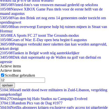
werken na je 67e de norm worden?
38
05/08
Vinted-foto's van vrouwen massaal gedeeld op seksfora
1
05/08
Nieuwe XBOX Game Pass titels voor de eerste helft van de
maand augustus
53
05/08
Van den Brink zet nog eens 14 gemeenten onder toezicht om
spreidingswet
18
05/08
Iran overweegt Europese hulp bij ruimen mijnen in Straat van
Hormuz
3
05/08
EA Sports FC 27 toont The Grounds-modus
1
05/08
Gears of War: E-Day open beta begint 6 augustus
36
05/08
Pentagon verbruikt meer raketten dan kan worden aangevuld,
tekort dreigt
21
05/08
Tanken in België wordt nóg aantrekkelijker
34
05/08
Dirk sluit supermarkt op de Wallen na golf van diefstal en
agressie
Actieve items
Actieve items
Scrollbar gebruiken
opslaan
51
04:38
Israël meldt dood twee militairen in Zuid-Libanon, vergelding
aangekondigd
9
04:27
Ontslagen bij Halo Studios na Campaign Evolved
37
04:13
Random Pics van de Dag #1977
5
04:04
Netflix-abonnees krijgen exclusieve early access tot uitgebreide