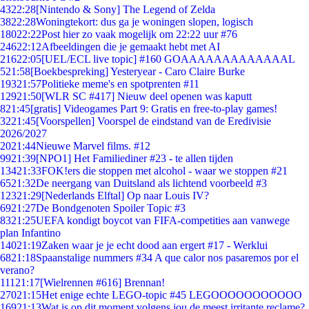
43
22:28
[Nintendo & Sony] The Legend of Zelda
38
22:28
Woningtekort: dus ga je woningen slopen, logisch
180
22:22
Post hier zo vaak mogelijk om 22:22 uur #76
246
22:12
Afbeeldingen die je gemaakt hebt met AI
216
22:05
[UEL/ECL live topic] #160 GOAAAAAAAAAAAAAL
5
21:58
[Boekbespreking] Yesteryear - Caro Claire Burke
193
21:57
Politieke meme's en spotprenten #11
129
21:50
[WLR SC #417] Nieuw deel openen was kaputt
8
21:45
[gratis] Videogames Part 9: Gratis en free-to-play games!
32
21:45
[Voorspellen] Voorspel de eindstand van de Eredivisie
2026/2027
20
21:44
Nieuwe Marvel films. #12
99
21:39
[NPO1] Het Familiediner #23 - te allen tijden
134
21:33
FOK!ers die stoppen met alcohol - waar we stoppen #21
65
21:32
De neergang van Duitsland als lichtend voorbeeld #3
123
21:29
[Nederlands Elftal] Op naar Louis IV?
69
21:27
De Bondgenoten Spoiler Topic #3
83
21:25
UEFA kondigt boycot van FIFA-competities aan vanwege
plan Infantino
140
21:19
Zaken waar je je echt dood aan ergert #17 - Werklui
68
21:18
Spaanstalige nummers #34 A que calor nos pasaremos por el
verano?
111
21:17
[Wielrennen #616] Brennan!
270
21:15
Het enige echte LEGO-topic #45 LEGOOOOOOOOOOO
169
21:13
Wat is op dit moment volgens jou de meest irritante reclame?