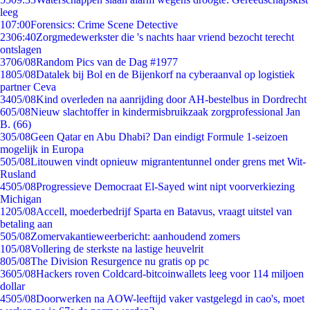
leeg
1
07:00
Forensics: Crime Scene Detective
23
06:40
Zorgmedewerkster die 's nachts haar vriend bezocht terecht
ontslagen
37
06/08
Random Pics van de Dag #1977
18
05/08
Datalek bij Bol en de Bijenkorf na cyberaanval op logistiek
partner Ceva
34
05/08
Kind overleden na aanrijding door AH-bestelbus in Dordrecht
6
05/08
Nieuw slachtoffer in kindermisbruikzaak zorgprofessional Jan
B. (66)
3
05/08
Geen Qatar en Abu Dhabi? Dan eindigt Formule 1-seizoen
mogelijk in Europa
5
05/08
Litouwen vindt opnieuw migrantentunnel onder grens met Wit-
Rusland
45
05/08
Progressieve Democraat El-Sayed wint nipt voorverkiezing
Michigan
12
05/08
Accell, moederbedrijf Sparta en Batavus, vraagt uitstel van
betaling aan
5
05/08
Zomervakantieweerbericht: aanhoudend zomers
1
05/08
Vollering de sterkste na lastige heuvelrit
8
05/08
The Division Resurgence nu gratis op pc
36
05/08
Hackers roven Coldcard-bitcoinwallets leeg voor 114 miljoen
dollar
45
05/08
Doorwerken na AOW-leeftijd vaker vastgelegd in cao's, moet