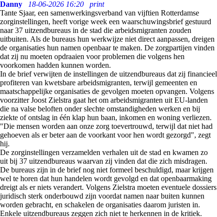
Danny
18-06-2026 16:20
print
Tante Sjaar, een samenwerkingsverband van vijftien Rotterdamse
zorginstellingen, heeft vorige week een waarschuwingsbrief gestuurd
naar 37 uitzendbureaus in de stad die arbeidsmigranten zouden
uitbuiten. Als de bureaus hun werkwijze niet direct aanpassen, dreigen
de organisaties hun namen openbaar te maken. De zorgpartijen vinden
dat zij nu moeten opdraaien voor problemen die volgens hen
voorkomen hadden kunnen worden.
In de brief verwijten de instellingen de uitzendbureaus dat zij financieel
profiteren van kwetsbare arbeidsmigranten, terwijl gemeenten en
maatschappelijke organisaties de gevolgen moeten opvangen. Volgens
voorzitter Joost Zielstra gaat het om arbeidsmigranten uit EU-landen
die na valse beloften onder slechte omstandigheden werken en bij
ziekte of ontslag in één klap hun baan, inkomen en woning verliezen.
"Die mensen worden aan onze zorg toevertrouwd, terwijl dat niet had
gehoeven als er beter aan de voorkant voor hen wordt gezorgd", zegt
hij.
De zorginstellingen verzamelden verhalen uit de stad en kwamen zo
uit bij 37 uitzendbureaus waarvan zij vinden dat die zich misdragen.
De bureaus zijn in de brief nog niet formeel beschuldigd, maar krijgen
wel te horen dat hun handelen wordt gevolgd en dat openbaarmaking
dreigt als er niets verandert. Volgens Zielstra moeten eventuele dossiers
juridisch sterk onderbouwd zijn voordat namen naar buiten kunnen
worden gebracht, en schakelen de organisaties daarom juristen in.
Enkele uitzendbureaus zeggen zich niet te herkennen in de kritiek.