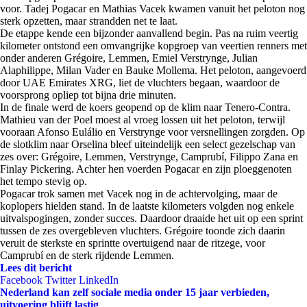
voor. Tadej Pogacar en Mathias Vacek kwamen vanuit het peloton nog
sterk opzetten, maar strandden net te laat.
De etappe kende een bijzonder aanvallend begin. Pas na ruim veertig
kilometer ontstond een omvangrijke kopgroep van veertien renners met
onder anderen Grégoire, Lemmen, Emiel Verstrynge, Julian
Alaphilippe, Milan Vader en Bauke Mollema. Het peloton, aangevoerd
door UAE Emirates XRG, liet de vluchters begaan, waardoor de
voorsprong opliep tot bijna drie minuten.
In de finale werd de koers geopend op de klim naar Tenero-Contra.
Mathieu van der Poel moest al vroeg lossen uit het peloton, terwijl
vooraan Afonso Eulálio en Verstrynge voor versnellingen zorgden. Op
de slotklim naar Orselina bleef uiteindelijk een select gezelschap van
zes over: Grégoire, Lemmen, Verstrynge, Camprubí, Filippo Zana en
Finlay Pickering. Achter hen voerden Pogacar en zijn ploeggenoten
het tempo stevig op.
Pogacar trok samen met Vacek nog in de achtervolging, maar de
koplopers hielden stand. In de laatste kilometers volgden nog enkele
uitvalspogingen, zonder succes. Daardoor draaide het uit op een sprint
tussen de zes overgebleven vluchters. Grégoire toonde zich daarin
veruit de sterkste en sprintte overtuigend naar de ritzege, voor
Camprubí en de sterk rijdende Lemmen.
Lees dit bericht
Facebook
Twitter
LinkedIn
Nederland kan zelf sociale media onder 15 jaar verbieden,
uitvoering blijft lastig