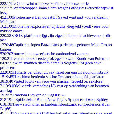
2
22:17
Le Court wint na nerveuze finale, Pieterse derde
55
21:25
Waterschappen slaan alarm wegens droogte: Gereedschapskist
leeg
45
21:00
Progressieve Democraat El-Sayed wint nipt voorverkiezing
Michigan
16
21:00
Drone met explosieven bij Duits vliegveld voedt vrees voor
hybride aanval
2
20:58
XBOX platform krijgt zijn eigen "Platinum" achievements dit
jaar
12
20:48
Capibara's lopen Braziliaans parlementsgebouw Mato Grosso
binnen
5
20:30
Zomervakantieweerbericht: aanhoudend zomers
1
20:21
Lemmen boekt eerste profzege in zware Ronde van Polen-rit
84
20:21
'Witte' mannen discrimineren is volgens OM geen enkel
probleem
22
20:05
Huisarts per direct uit vak gezet om ernstig alcoholmisbruik
15
19:45
Hiroshima herdenkt slachtoffers atoombom, 81 jaar later
38
19:40
Vinted-foto's van vrouwen massaal gedeeld op seksfora
21
19:34
OM: vierde verdachte (18) vast op verdenking van beramen
aanslag
19
19:25
Random Pics van de Dag #1978
8
18:19
In Spider-Man: Brand New Day is Spidey echt weer Spidey
6
18:18
Nieuw slachtoffer in kindermisbruikzaak zorgprofessional Jan
B. (66)
45
17:10
Doorwerken na AOW-leeftijd vaker vastgelegd in cao's, moet