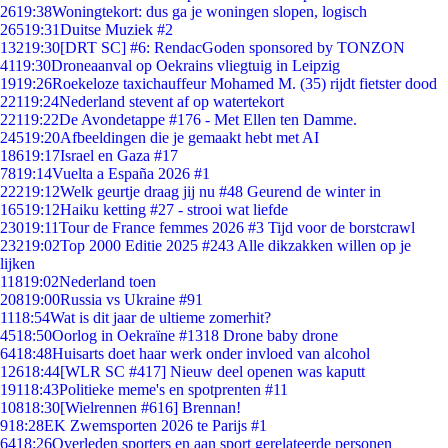
26
19:38
Woningtekort: dus ga je woningen slopen, logisch
265
19:31
Duitse Muziek #2
132
19:30
[DRT SC] #6: RendacGoden sponsored by TONZON
41
19:30
Droneaanval op Oekrains vliegtuig in Leipzig
19
19:26
Roekeloze taxichauffeur Mohamed M. (35) rijdt fietster dood
221
19:24
Nederland stevent af op watertekort
221
19:22
De Avondetappe #176 - Met Ellen ten Damme.
245
19:20
Afbeeldingen die je gemaakt hebt met AI
186
19:17
Israel en Gaza #17
78
19:14
Vuelta a España 2026 #1
222
19:12
Welk geurtje draag jij nu #48 Geurend de winter in
165
19:12
Haiku ketting #27 - strooi wat liefde
230
19:11
Tour de France femmes 2026 #3 Tijd voor de borstcrawl
232
19:02
Top 2000 Editie 2025 #243 Alle dikzakken willen op je
lijken
118
19:02
Nederland toen
208
19:00
Russia vs Ukraine #91
11
18:54
Wat is dit jaar de ultieme zomerhit?
45
18:50
Oorlog in Oekraïne #1318 Drone baby drone
64
18:48
Huisarts doet haar werk onder invloed van alcohol
126
18:44
[WLR SC #417] Nieuw deel openen was kaputt
191
18:43
Politieke meme's en spotprenten #11
108
18:30
[Wielrennen #616] Brennan!
9
18:28
EK Zwemsporten 2026 te Parijs #1
64
18:26
Overleden sporters en aan sport gerelateerde personen