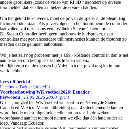
andere gebruikers (zoals de video van RF3D hieronder) op diverse
fora melden dat ze allemaal hetzelfde ervaren hadden.
Om het geluid te activeren, moet de pc van de speler in de Steam Big
Picture-modus staan. Als je vervolgens in het hoofdmenu de controller
laat vallen, zal deze soms een "Wilhelm Scream" laten horen.
De Steam Controller heeft geen ingebouwde luidspreker, maar
controllers met geavanceerdere trillingsfuncties kunnen de motoren zo
inzetten dat ze geluiden nabootsen.
Wil je het zelf nog proberen met je €99,- kostende controller, dan is het
aan te raden om het op iets zachts te laten vallen..
Het lijkt erop dat de mensen bij Valve in ieder geval nog lol in hun
werk hebben.
Lees dit bericht
Facebook
Twitter
LinkedIn
Voorbeschouwing WK voetbal 2026: Ecuador
heywoodu
13-05-2026 20:00
print
Op 11 juni gaat het WK voetbal van start in de Verenigde Staten,
Canada en Mexico. Met de uitbreiding naar 48 deelnemende landen
wordt het de meest uitgebreide editie tot nu toe. In de weken
voorafgaand aan het toernooi nemen we elke dag één land onder de
loep. Vandaag: Ecuador.
Ecuador had al een hele vroege WK-geschiedenis kunnen hebben,