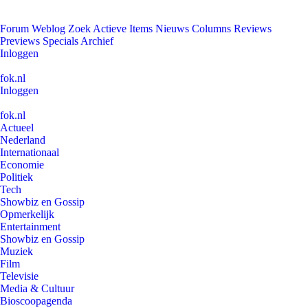
Forum
Weblog
Zoek
Actieve Items
Nieuws
Columns
Reviews
Previews
Specials
Archief
Inloggen
fok.nl
Inloggen
fok.nl
Actueel
Nederland
Internationaal
Economie
Politiek
Tech
Showbiz en Gossip
Opmerkelijk
Entertainment
Showbiz en Gossip
Muziek
Film
Televisie
Media & Cultuur
Bioscoopagenda