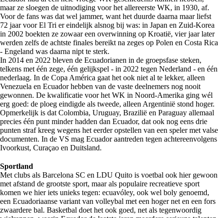
maar ze sloegen de uitnodiging voor het allereerste WK, in 1930, af.
Voor de fans was dat wel jammer, want het duurde daarna maar liefst
72 jaar voor El Tri er eindelijk alsnog bij was: in Japan en Zuid-Korea
in 2002 boekten ze zowaar een overwinning op Kroatië, vier jaar later
werden zelfs de achtste finales bereikt na zeges op Polen en Costa Rica
- Engeland was daarna nipt te sterk.
In 2014 en 2022 bleven de Ecuadorianen in de groepsfase steken,
telkens met één zege, één gelijkspel - in 2022 tegen Nederland - en één
nederlaag. In de Copa América gaat het ook niet al te lekker, alleen
Venezuela en Ecuador hebben van de vaste deelnemers nog nooit
gewonnen. De kwalificatie voor het WK in Noord-Amerika ging wél
erg goed: de ploeg eindigde als tweede, alleen Argentinië stond hoger.
Opmerkelijk is dat Colombia, Uruguay, Brazilië en Paraguay allemaal
precies één punt minder hadden dan Ecuador, dat ook nog eens drie
punten straf kreeg wegens het eerder opstellen van een speler met valse
documenten. In de VS mag Ecuador aantreden tegen achtereenvolgens
Ivoorkust, Curaçao en Duitsland.
Sportland
Met clubs als Barcelona SC en LDU Quito is voetbal ook hier gewoon
met afstand de grootste sport, maar als populaire recreatieve sport
komen we hier iets unieks tegen: ecuavóley, ook wel boly genoemd,
een Ecuadoriaanse variant van volleybal met een hoger net en een fors
zwaardere bal. Basketbal doet het ook goed, net als tegenwoordig