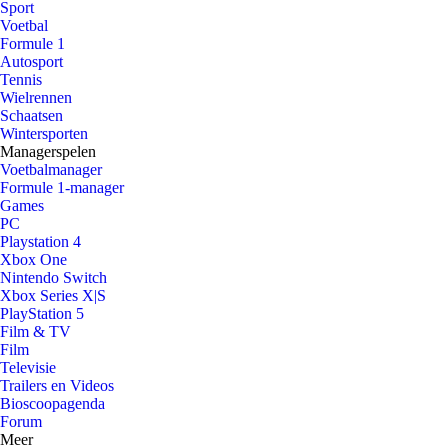
Sport
Voetbal
Formule 1
Autosport
Tennis
Wielrennen
Schaatsen
Wintersporten
Managerspelen
Voetbalmanager
Formule 1-manager
Games
PC
Playstation 4
Xbox One
Nintendo Switch
Xbox Series X|S
PlayStation 5
Film & TV
Film
Televisie
Trailers en Videos
Bioscoopagenda
Forum
Meer