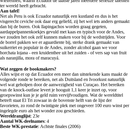
wielrennen, waarin Ecuador de laatste jaren meerdere serieuze talenten
ter wereld heeft gebracht.
Aan tafel!
Net als Peru is ook Ecuador natuurlijk een kustland en dus is het
visgerecht ceviche ook daar erg geliefd, zij het wel iets anders gemaakt
dan bij de buren. Ook llapingachos worden graag gegeten,
aardappelpannenkoekjes gevuld met kaas en typisch voor de Andes,
we zouden het ook zelf kunnen maken voor bij de wedstrijden. Voor
de borrel pakken we er aguardiente bij, sterke drank gemaakt van
suikerriet en populair in de Andes, zonder alcohol gaan we voor
horchata lojana - een kruidenthee uit het zuiden - of vers sap van fruit
als naranjilla, mora of maracuyá.
Wat zeggen de bookmakers?
Alles wijst er op dat Ecuador een meer dan uitstekende kans maakt de
volgende ronde te bereiken, net als Duitsland en Ivoorkust natuurlijk
wel wat geholpen door de aanwezigheid van Curaçao. Het bereiken
van de knock-outfase levert je hooguit 1,1 keer je inzet op, voor
groepswinst kun je je geld ruim vervijfvoudigen. Wat de wereldtitel
betreft staat El Tri zowaar in de bovenste helft van de lijst der
favorieten, zo rond de twintigste plek met ongeveer 100 euro winst per
ingelegde euro als het wonder zou geschieden.
Wereldranglijst
: 23e
Aantal WK-deelnames
: 4
Beste WK-prestatie
: Achtste finales (2006)