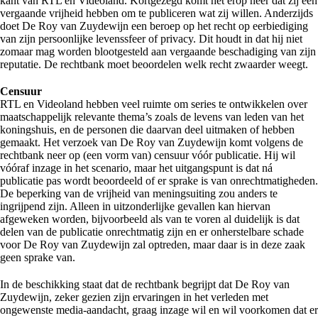
kant van RTL en Videoland. Kortgezegd komt het erop neer dat zij een
vergaande vrijheid hebben om te publiceren wat zij willen. Anderzijds
doet De Roy van Zuydewijn een beroep op het recht op eerbiediging
van zijn persoonlijke levenssfeer of privacy. Dit houdt in dat hij niet
zomaar mag worden blootgesteld aan vergaande beschadiging van zijn
reputatie. De rechtbank moet beoordelen welk recht zwaarder weegt.
Censuur
RTL en Videoland hebben veel ruimte om series te ontwikkelen over
maatschappelijk relevante thema’s zoals de levens van leden van het
koningshuis, en de personen die daarvan deel uitmaken of hebben
gemaakt. Het verzoek van De Roy van Zuydewijn komt volgens de
rechtbank neer op (een vorm van) censuur vóór publicatie. Hij wil
vóóraf inzage in het scenario, maar het uitgangspunt is dat ná
publicatie pas wordt beoordeeld of er sprake is van onrechtmatigheden.
De beperking van de vrijheid van meningsuiting zou anders te
ingrijpend zijn. Alleen in uitzonderlijke gevallen kan hiervan
afgeweken worden, bijvoorbeeld als van te voren al duidelijk is dat
delen van de publicatie onrechtmatig zijn en er onherstelbare schade
voor De Roy van Zuydewijn zal optreden, maar daar is in deze zaak
geen sprake van.
In de beschikking staat dat de rechtbank begrijpt dat De Roy van
Zuydewijn, zeker gezien zijn ervaringen in het verleden met
ongewenste media-aandacht, graag inzage wil en wil voorkomen dat er