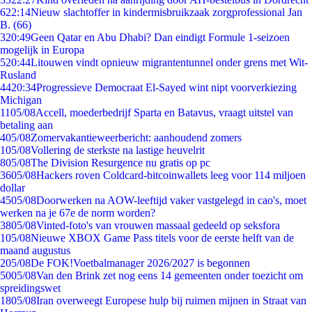
6
22:14
Nieuw slachtoffer in kindermisbruikzaak zorgprofessional Jan
B. (66)
3
20:49
Geen Qatar en Abu Dhabi? Dan eindigt Formule 1-seizoen
mogelijk in Europa
5
20:44
Litouwen vindt opnieuw migrantentunnel onder grens met Wit-
Rusland
44
20:34
Progressieve Democraat El-Sayed wint nipt voorverkiezing
Michigan
11
05/08
Accell, moederbedrijf Sparta en Batavus, vraagt uitstel van
betaling aan
4
05/08
Zomervakantieweerbericht: aanhoudend zomers
1
05/08
Vollering de sterkste na lastige heuvelrit
8
05/08
The Division Resurgence nu gratis op pc
36
05/08
Hackers roven Coldcard-bitcoinwallets leeg voor 114 miljoen
dollar
45
05/08
Doorwerken na AOW-leeftijd vaker vastgelegd in cao's, moet
werken na je 67e de norm worden?
38
05/08
Vinted-foto's van vrouwen massaal gedeeld op seksfora
1
05/08
Nieuwe XBOX Game Pass titels voor de eerste helft van de
maand augustus
2
05/08
De FOK!Voetbalmanager 2026/2027 is begonnen
50
05/08
Van den Brink zet nog eens 14 gemeenten onder toezicht om
spreidingswet
18
05/08
Iran overweegt Europese hulp bij ruimen mijnen in Straat van