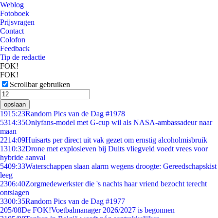
Weblog
Fotoboek
Prijsvragen
Contact
Colofon
Feedback
Tip de redactie
FOK!
FOK!
Scrollbar gebruiken
opslaan
19
15:23
Random Pics van de Dag #1978
53
14:35
Onlyfans-model met G-cup wil als NASA-ambassadeur naar
maan
22
14:09
Huisarts per direct uit vak gezet om ernstig alcoholmisbruik
13
10:32
Drone met explosieven bij Duits vliegveld voedt vrees voor
hybride aanval
54
09:33
Waterschappen slaan alarm wegens droogte: Gereedschapskist
leeg
23
06:40
Zorgmedewerkster die 's nachts haar vriend bezocht terecht
ontslagen
33
00:35
Random Pics van de Dag #1977
2
05/08
De FOK!Voetbalmanager 2026/2027 is begonnen