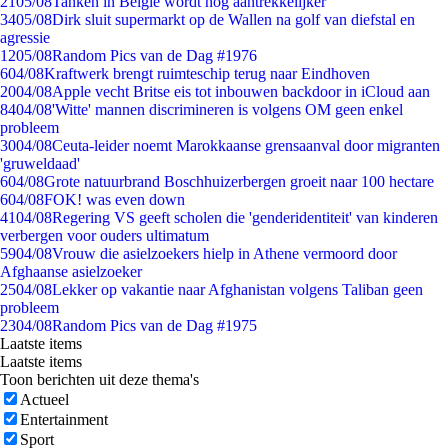
21
05/08
Tanken in België wordt nóg aantrekkelijker
34
05/08
Dirk sluit supermarkt op de Wallen na golf van diefstal en
agressie
12
05/08
Random Pics van de Dag #1976
6
04/08
Kraftwerk brengt ruimteschip terug naar Eindhoven
20
04/08
Apple vecht Britse eis tot inbouwen backdoor in iCloud aan
84
04/08
'Witte' mannen discrimineren is volgens OM geen enkel
probleem
30
04/08
Ceuta-leider noemt Marokkaanse grensaanval door migranten
'gruweldaad'
6
04/08
Grote natuurbrand Boschhuizerbergen groeit naar 100 hectare
6
04/08
FOK! was even down
41
04/08
Regering VS geeft scholen die 'genderidentiteit' van kinderen
verbergen voor ouders ultimatum
59
04/08
Vrouw die asielzoekers hielp in Athene vermoord door
Afghaanse asielzoeker
25
04/08
Lekker op vakantie naar Afghanistan volgens Taliban geen
probleem
23
04/08
Random Pics van de Dag #1975
Laatste items
Laatste items
Toon berichten uit deze thema's
Actueel
Entertainment
Sport