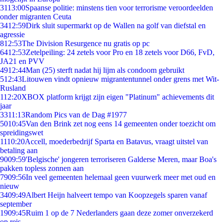
31
13:00
Spaanse politie: minstens tien voor terrorisme veroordeelden
onder migranten Ceuta
34
12:59
Dirk sluit supermarkt op de Wallen na golf van diefstal en
agressie
8
12:53
The Division Resurgence nu gratis op pc
64
12:53
Zetelpeiling: 24 zetels voor Pro en 18 zetels voor D66, FvD,
JA21 en PVV
49
12:44
Man (25) sterft nadat hij lijm als condoom gebruikt
5
12:43
Litouwen vindt opnieuw migrantentunnel onder grens met Wit-
Rusland
1
12:20
XBOX platform krijgt zijn eigen "Platinum" achievements dit
jaar
33
11:13
Random Pics van de Dag #1977
50
10:45
Van den Brink zet nog eens 14 gemeenten onder toezicht om
spreidingswet
11
10:20
Accell, moederbedrijf Sparta en Batavus, vraagt uitstel van
betaling aan
90
09:59
'Belgische' jongeren terroriseren Galderse Meren, maar Boa's
pakken topless zonnen aan
79
09:56
In veel gemeenten helemaal geen vuurwerk meer met oud en
nieuw
34
09:49
Albert Heijn halveert tempo van Koopzegels sparen vanaf
september
19
09:45
Ruim 1 op de 7 Nederlanders gaan deze zomer onverzekerd
op reis