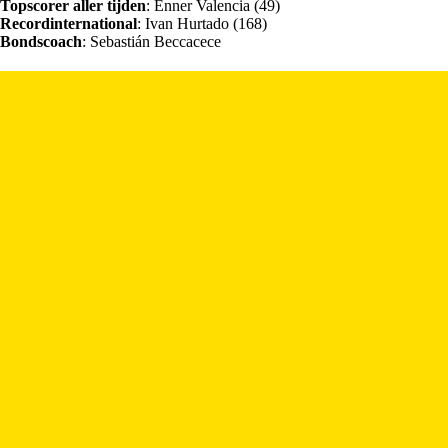
Topscorer aller tijden
: Enner Valencia (49)
Recordinternational
: Ivan Hurtado (168)
Bondscoach
: Sebastián Beccacece