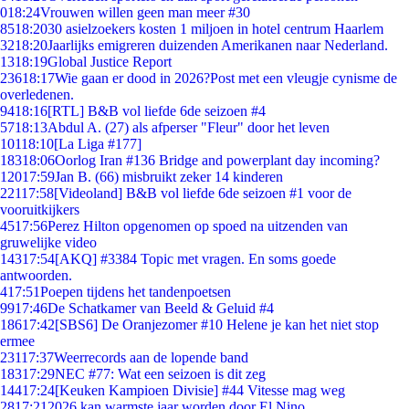
0
18:24
Vrouwen willen geen man meer #30
85
18:20
30 asielzoekers kosten 1 miljoen in hotel centrum Haarlem
32
18:20
Jaarlijks emigreren duizenden Amerikanen naar Nederland.
13
18:19
Global Justice Report
236
18:17
Wie gaan er dood in 2026?Post met een vleugje cynisme de
overledenen.
94
18:16
[RTL] B&B vol liefde 6de seizoen #4
57
18:13
Abdul A. (27) als afperser "Fleur" door het leven
101
18:10
[La Liga #177]
183
18:06
Oorlog Iran #136 Bridge and powerplant day incoming?
120
17:59
Jan B. (66) misbruikt zeker 14 kinderen
221
17:58
[Videoland] B&B vol liefde 6de seizoen #1 voor de
vooruitkijkers
45
17:56
Perez Hilton opgenomen op spoed na uitzenden van
gruwelijke video
143
17:54
[AKQ] #3384 Topic met vragen. En soms goede
antwoorden.
4
17:51
Poepen tijdens het tandenpoetsen
99
17:46
De Schatkamer van Beeld & Geluid #4
186
17:42
[SBS6] De Oranjezomer #10 Helene je kan het niet stop
ermee
231
17:37
Weerrecords aan de lopende band
183
17:29
NEC #77: Wat een seizoen is dit zeg
144
17:24
[Keuken Kampioen Divisie] #44 Vitesse mag weg
28
17:21
2026 kan warmste jaar worden door El Nino