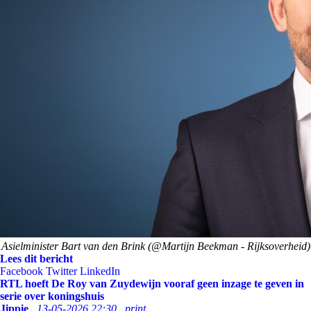
Asielminister Bart van den Brink (@Martijn Beekman - Rijksoverheid)
Lees dit bericht
Facebook
Twitter
LinkedIn
RTL hoeft De Roy van Zuydewijn vooraf geen inzage te geven in
serie over koningshuis
Jippie
13-05-2026 22:30
print