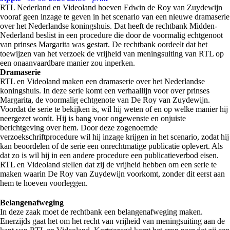
RTL Nederland en Videoland hoeven Edwin de Roy van Zuydewijn
vooraf geen inzage te geven in het scenario van een nieuwe dramaserie
over het Nederlandse koningshuis. Dat heeft de rechtbank Midden-
Nederland beslist in een procedure die door de voormalig echtgenoot
van prinses Margarita was gestart. De rechtbank oordeelt dat het
toewijzen van het verzoek de vrijheid van meningsuiting van RTL op
een onaanvaardbare manier zou inperken.
Dramaserie
RTL en Videoland maken een dramaserie over het Nederlandse
koningshuis. In deze serie komt een verhaallijn voor over prinses
Margarita, de voormalig echtgenote van De Roy van Zuydewijn.
Voordat de serie te bekijken is, wil hij weten of en op welke manier hij
neergezet wordt. Hij is bang voor ongewenste en onjuiste
berichtgeving over hem. Door deze zogenoemde
verzoekschriftprocedure wil hij inzage krijgen in het scenario, zodat hij
kan beoordelen of de serie een onrechtmatige publicatie oplevert. Als
dat zo is wil hij in een andere procedure een publicatieverbod eisen.
RTL en Videoland stellen dat zij de vrijheid hebben om een serie te
maken waarin De Roy van Zuydewijn voorkomt, zonder dit eerst aan
hem te hoeven voorleggen.
Belangenafweging
In deze zaak moet de rechtbank een belangenafweging maken.
Enerzijds gaat het om het recht van vrijheid van meningsuiting aan de