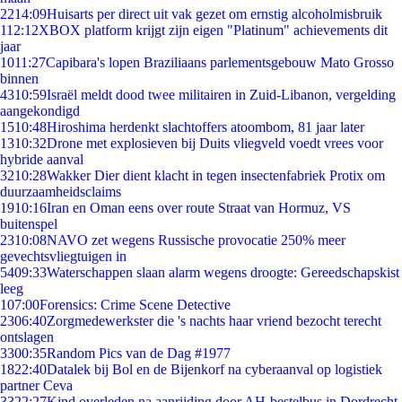
22
14:09
Huisarts per direct uit vak gezet om ernstig alcoholmisbruik
1
12:12
XBOX platform krijgt zijn eigen "Platinum" achievements dit
jaar
10
11:27
Capibara's lopen Braziliaans parlementsgebouw Mato Grosso
binnen
43
10:59
Israël meldt dood twee militairen in Zuid-Libanon, vergelding
aangekondigd
15
10:48
Hiroshima herdenkt slachtoffers atoombom, 81 jaar later
13
10:32
Drone met explosieven bij Duits vliegveld voedt vrees voor
hybride aanval
32
10:28
Wakker Dier dient klacht in tegen insectenfabriek Protix om
duurzaamheidsclaims
19
10:16
Iran en Oman eens over route Straat van Hormuz, VS
buitenspel
23
10:08
NAVO zet wegens Russische provocatie 250% meer
gevechtsvliegtuigen in
54
09:33
Waterschappen slaan alarm wegens droogte: Gereedschapskist
leeg
1
07:00
Forensics: Crime Scene Detective
23
06:40
Zorgmedewerkster die 's nachts haar vriend bezocht terecht
ontslagen
33
00:35
Random Pics van de Dag #1977
18
22:40
Datalek bij Bol en de Bijenkorf na cyberaanval op logistiek
partner Ceva
33
22:27
Kind overleden na aanrijding door AH-bestelbus in Dordrecht