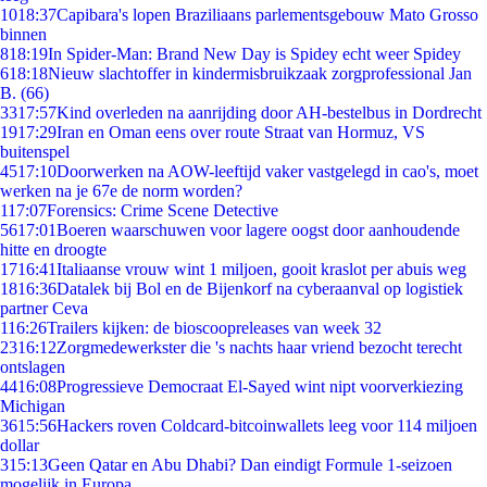
10
18:37
Capibara's lopen Braziliaans parlementsgebouw Mato Grosso
binnen
8
18:19
In Spider-Man: Brand New Day is Spidey echt weer Spidey
6
18:18
Nieuw slachtoffer in kindermisbruikzaak zorgprofessional Jan
B. (66)
33
17:57
Kind overleden na aanrijding door AH-bestelbus in Dordrecht
19
17:29
Iran en Oman eens over route Straat van Hormuz, VS
buitenspel
45
17:10
Doorwerken na AOW-leeftijd vaker vastgelegd in cao's, moet
werken na je 67e de norm worden?
1
17:07
Forensics: Crime Scene Detective
56
17:01
Boeren waarschuwen voor lagere oogst door aanhoudende
hitte en droogte
17
16:41
Italiaanse vrouw wint 1 miljoen, gooit kraslot per abuis weg
18
16:36
Datalek bij Bol en de Bijenkorf na cyberaanval op logistiek
partner Ceva
1
16:26
Trailers kijken: de bioscoopreleases van week 32
23
16:12
Zorgmedewerkster die 's nachts haar vriend bezocht terecht
ontslagen
44
16:08
Progressieve Democraat El-Sayed wint nipt voorverkiezing
Michigan
36
15:56
Hackers roven Coldcard-bitcoinwallets leeg voor 114 miljoen
dollar
3
15:13
Geen Qatar en Abu Dhabi? Dan eindigt Formule 1-seizoen
mogelijk in Europa