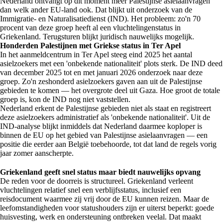
Nederland ontvangt op dit moment meer Palestijnse asielaanvragen
dan welk ander EU-land ook. Dat blijkt uit onderzoek van de
Immigratie- en Naturalisatiedienst (IND). Het probleem: zo'n 70
procent van deze groep heeft al een vluchtelingenstatus in
Griekenland. Terugsturen blijkt juridisch nauwelijks mogelijk.
Honderden Palestijnen met Griekse status in Ter Apel
In het aanmeldcentrum in Ter Apel steeg eind 2025 het aantal
asielzoekers met een 'onbekende nationaliteit' plots sterk. De IND deed
van december 2025 tot en met januari 2026 onderzoek naar deze
groep. Zo'n zeshonderd asielzoekers gaven aan uit de Palestijnse
gebieden te komen — het overgrote deel uit Gaza. Hoe groot de totale
groep is, kon de IND nog niet vaststellen.
Nederland erkent de Palestijnse gebieden niet als staat en registreert
deze asielzoekers administratief als 'onbekende nationaliteit'. Uit de
IND-analyse blijkt inmiddels dat Nederland daarmee koploper is
binnen de EU op het gebied van Palestijnse asielaanvragen — een
positie die eerder aan België toebehoorde, tot dat land de regels vorig
jaar zomer aanscherpte.
Griekenland geeft snel status maar biedt nauwelijks opvang
De reden voor de doorreis is structureel. Griekenland verleent
vluchtelingen relatief snel een verblijfsstatus, inclusief een
reisdocument waarmee zij vrij door de EU kunnen reizen. Maar de
leefomstandigheden voor statushouders zijn er uiterst beperkt: goede
huisvesting, werk en ondersteuning ontbreken veelal. Dat maakt