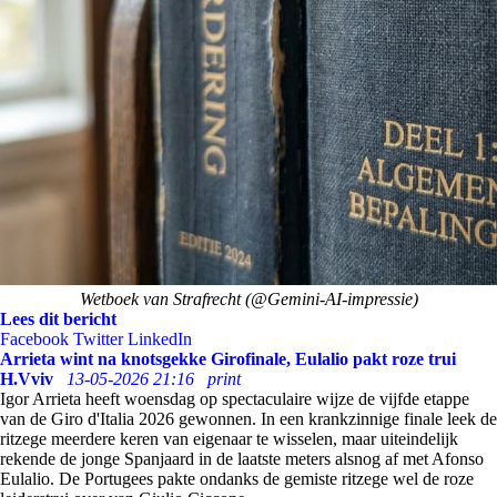
Wetboek van Strafrecht (@Gemini-AI-impressie)
Lees dit bericht
Facebook
Twitter
LinkedIn
Arrieta wint na knotsgekke Girofinale, Eulalio pakt roze trui
H.Vviv
13-05-2026 21:16
print
Igor Arrieta heeft woensdag op spectaculaire wijze de vijfde etappe
van de Giro d'Italia 2026 gewonnen. In een krankzinnige finale leek de
ritzege meerdere keren van eigenaar te wisselen, maar uiteindelijk
rekende de jonge Spanjaard in de laatste meters alsnog af met Afonso
Eulalio. De Portugees pakte ondanks de gemiste ritzege wel de roze