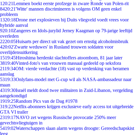
1
20:21
Lemmen boekt eerste profzege in zware Ronde van Polen-rit
84
20:21
'Witte' mannen discrimineren is volgens OM geen enkel
probleem
13
20:18
Drone met explosieven bij Duits vliegveld voedt vrees voor
hybride aanval
9
20:10
Zangeres en Idols-jurylid Jerney Kaagman op 79-jarige leeftijd
overleden
22
20:05
Huisarts per direct uit vak gezet om ernstig alcoholmisbruik
4
20:02
'Zwarte weduwes' in Rusland trouwen soldaten voor
overlijdensuitkering
15
19:45
Hiroshima herdenkt slachtoffers atoombom, 81 jaar later
38
19:40
Vinted-foto's van vrouwen massaal gedeeld op seksfora
21
19:34
OM: vierde verdachte (18) vast op verdenking van beramen
aanslag
53
19:33
Onlyfans-model met G-cup wil als NASA-ambassadeur naar
maan
43
19:30
Israël meldt dood twee militairen in Zuid-Libanon, vergelding
aangekondigd
19
19:25
Random Pics van de Dag #1978
3
19:22
Netflix-abonnees krijgen exclusieve early access tot uitgebreide
GTA VI trailer
23
19:17
NAVO zet wegens Russische provocatie 250% meer
gevechtsvliegtuigen in
54
19:02
Waterschappen slaan alarm wegens droogte: Gereedschapskist
leeg