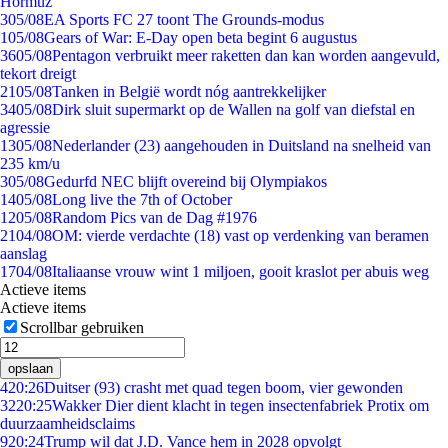
Hormuz
3
05/08
EA Sports FC 27 toont The Grounds-modus
1
05/08
Gears of War: E-Day open beta begint 6 augustus
36
05/08
Pentagon verbruikt meer raketten dan kan worden aangevuld,
tekort dreigt
21
05/08
Tanken in België wordt nóg aantrekkelijker
34
05/08
Dirk sluit supermarkt op de Wallen na golf van diefstal en
agressie
13
05/08
Nederlander (23) aangehouden in Duitsland na snelheid van
235 km/u
3
05/08
Gedurfd NEC blijft overeind bij Olympiakos
14
05/08
Long live the 7th of October
12
05/08
Random Pics van de Dag #1976
21
04/08
OM: vierde verdachte (18) vast op verdenking van beramen
aanslag
17
04/08
Italiaanse vrouw wint 1 miljoen, gooit kraslot per abuis weg
Actieve items
Actieve items
Scrollbar gebruiken
opslaan
4
20:26
Duitser (93) crasht met quad tegen boom, vier gewonden
32
20:25
Wakker Dier dient klacht in tegen insectenfabriek Protix om
duurzaamheidsclaims
9
20:24
Trump wil dat J.D. Vance hem in 2028 opvolgt