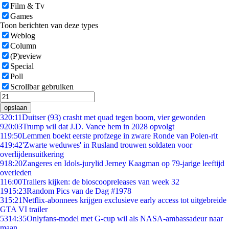
Film & Tv
Games
Toon berichten van deze types
Weblog
Column
(P)review
Special
Poll
Scrollbar gebruiken
opslaan
3
20:11
Duitser (93) crasht met quad tegen boom, vier gewonden
9
20:03
Trump wil dat J.D. Vance hem in 2028 opvolgt
1
19:50
Lemmen boekt eerste profzege in zware Ronde van Polen-rit
4
19:42
'Zwarte weduwes' in Rusland trouwen soldaten voor
overlijdensuitkering
9
18:20
Zangeres en Idols-jurylid Jerney Kaagman op 79-jarige leeftijd
overleden
1
16:00
Trailers kijken: de bioscoopreleases van week 32
19
15:23
Random Pics van de Dag #1978
3
15:21
Netflix-abonnees krijgen exclusieve early access tot uitgebreide
GTA VI trailer
53
14:35
Onlyfans-model met G-cup wil als NASA-ambassadeur naar
maan