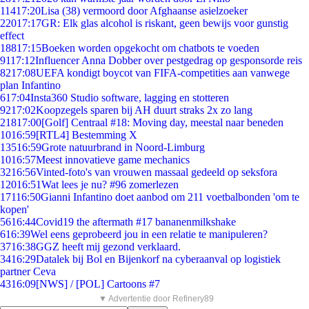
114
17:20
Lisa (38) vermoord door Afghaanse asielzoeker
220
17:17
GR: Elk glas alcohol is riskant, geen bewijs voor gunstig
effect
188
17:15
Boeken worden opgekocht om chatbots te voeden
91
17:12
Influencer Anna Dobber over pestgedrag op gesponsorde reis
82
17:08
UEFA kondigt boycot van FIFA-competities aan vanwege
plan Infantino
6
17:04
Insta360 Studio software, lagging en stotteren
92
17:02
Koopzegels sparen bij AH duurt straks 2x zo lang
218
17:00
[Golf] Centraal #18: Moving day, meestal naar beneden
10
16:59
[RTL4] Bestemming X
135
16:59
Grote natuurbrand in Noord-Limburg
10
16:57
Meest innovatieve game mechanics
32
16:56
Vinted-foto's van vrouwen massaal gedeeld op seksfora
120
16:51
Wat lees je nu? #96 zomerlezen
171
16:50
Gianni Infantino doet aanbod om 211 voetbalbonden 'om te
kopen'
56
16:44
Covid19 the aftermath #17 bananenmilkshake
6
16:39
Wel eens geprobeerd jou in een relatie te manipuleren?
37
16:38
GGZ heeft mij gezond verklaard.
34
16:29
Datalek bij Bol en Bijenkorf na cyberaanval op logistiek
partner Ceva
43
16:09
[NWS] / [POL] Cartoons #7
▼ Advertentie door Refinery89