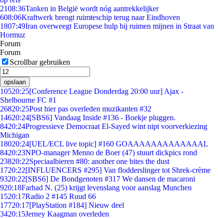
21
08:36
Tanken in België wordt nóg aantrekkelijker
6
08:06
Kraftwerk brengt ruimteschip terug naar Eindhoven
18
07:49
Iran overweegt Europese hulp bij ruimen mijnen in Straat van
Hormuz
Forum
Forum
Scrollbar gebruiken
opslaan
105
20:25
[Conference League Donderdag 20:00 uur] Ajax -
Shelbourne FC #1
268
20:25
Post hier pas overleden muzikanten #32
146
20:24
[SBS6] Vandaag Inside #136 - Boekje pluggen.
84
20:24
Progressieve Democraat El-Sayed wint nipt voorverkiezing
Michigan
180
20:24
[UEL/ECL live topic] #160 GOAAAAAAAAAAAAAL
84
20:23
NPO-manager Menno de Boer (47) stuurt dickpics rond
238
20:22
Speciaalbieren #80: another one bites the dust
17
20:22
[INFLUENCERS #295] Van flodderslinger tot Shrek-crème
93
20:22
[SBS6] De Bondgenoten #317 We dansen de macaroni
9
20:18
Farhad N. (25) krijgt levenslang voor aanslag Munchen
15
20:17
Radio 2 #145 Ruud 66
177
20:17
[PlayStation #184] Nieuw deel
34
20:15
Jerney Kaagman overleden