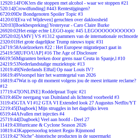
129
20:14
FOK!ers die stoppen met alcohol - waar we stoppen #21
5
20:14
[Crowdfunding] #443 Rentestijgingen?
67
20:09
De Bondgenoten Spoiler Topic #3
41
20:03
[Eva vd Wijdeven] geruchten over dakloosheid
3
20:03
[Boekbespreking] Yesteryear - Caro Claire Burke
269
20:02
Het enige echte LEGO-topic #45 LEGOOOOOOOOOOO
205
20:02
[AMV] VS #1312 spammers van de internationale rechtsorde
23
20:01
Het grote dagelijkse Trump nieuws topic #31
247
19:58
Asielzoekers #22 : Het Europese migratiepact gaat in
254
19:58
[UFO/UAP] #16 The Age of Disclosure
66
19:56
Migranten breken door grens naar Ceuta in Spanje,l #10
242
19:53
Nederlandstalige muziektopic #13
120
19:49
[Nederlands Elftal] Op naar Louis IV?
166
19:49
Voorspel hier het warmtegetal van 2026
168
19:47
Wat is op dit moment volgens jou de meest irritante reclame?
#12
177
19:47
[ONLINE] Roddelpraat Topic #21
63
19:46
De neergang van Duitsland als lichtend voorbeeld #3
31
19:45
GTA VI #12 GTA VI Extended look 27 Augustus Netflix/YT
22
19:45
[Dagboek] Mijn struggles in het dagelijks leven
65
19:44
Afvallen met injecties #4
257
19:44
[Dagboek] Veel aan hoofd - Deel 27
114
19:43
Hurricane & Cyclone Season 2026
108
19:43
Kappersoorlog teistert Regio Rijnmond
151
19:42
"Niche"-historische producten in de supermarkt