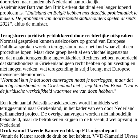
doorreizen naar landen als Nederland aantrekkelijk.
Asielminister Bart van den Brink erkent dat dit al een langer lopend
probleem is.
"Duitsland en België hebben met dezelfde problematiek te
maken. De problemen van doorreizende statushouders spelen al sinds
2021"
, aldus de minister.
Terugsturen juridisch geblokkeerd door rechterlijke uitspraken
Normaal gesproken kunnen asielzoekers op grond van Europese
Dublin-afspraken worden teruggestuurd naar het land waar zij al een
procedure lopen. Maar deze groep heeft al een vluchtelingenstatus —
en dat maakt terugzending ingewikkelder. Rechters hebben geoordeeld
dat statushouders in Griekenland geen recht hebben op huisvesting en
niet mogen werken, wat terugzending in strijd brengt met Europese
mensenrechtennormen.
"Normaal kun je dat soort aanvragen naast je neerleggen, maar dat
kan bij statushouders in Griekenland niet", zegt Van den Brink. "Dat is
de juridische werkelijkheid waarmee we van doen hebben."
Een klein aantal Palestijnse asielzoekers wordt inmiddels wel
teruggestuurd naar Griekenland, in het kader van een door Nederland
gefinancierd project. De overige aanvragen worden niet inhoudelijk
behandeld, maar de betrokkenen krijgen in de tussentijd wel opvang in
Nederland.
Druk vanuit Tweede Kamer en blik op EU-migratiepact
Vanuit de Kamer groeit de druk op het kabinet. VVD-Kamerlid Ulysse