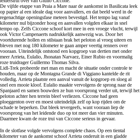
leiderstrui over van Giulio Ciccone.
De vijfde etappe van Praia a Mare naar de aankomst in Basilicata leek
op papier al een ideale dag voor aanvallers, en dat beeld werd in de
regenachtige openingsfase meteen bevestigd. Het tempo lag vanaf
kilometer nul bijzonder hoog en aanvallen volgden elkaar in snel
tempo op. Zelfs Ciccone schoof kort mee in een vroege vlucht, terwijl
ook Victor Campenaerts nadrukkelijk aanwezig was. Door het
voortdurende hollen en stilstaan brak het peloton al vroeg uiteen en
bleven met nog 180 kilometer te gaan amper veertig renners over
vooraan. Uiteindelijk ontstond een kopgroep van dertien met onder
meer Arrieta, Eulalio, Jhonatan Narvaez, Einer Rubio en voormalig
roze truidrager Guillermo Thomas Silva.
Lidl-Trek probeerde met man en macht de situatie onder controle te
houden, maar op de Montagna Grande di Viggiano kantelde de rit
volledig. Arrieta plaatste een aanval vanuit de kopgroep en sloeg al
snel een mooie kloof. Eulalio maakte vervolgens de sprong naar de
Spanjaard en samen bouwden ze hun voorsprong verder uit, terwijl het
peloton achter hen terrein bleef verliezen. Ciccone had geen
ploeggenton over en moest uiteindelijk zelf op kop rijden om de
schade te beperken. Dat bleek tevergeefs, want vooraan liep de
voorsprong van het leidende duo op tot meer dan vier minuten.
Daarmee kwam de roze trui van Ciccone serieus in gevaar.
In de slotfase volgde vervolgens complete chaos. Op een tiental
kilometer van de aankomst schoof Arrieta onderuit in een gladde