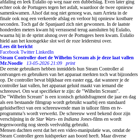
afdaling en leek Eulalio op weg naar een dubbelslag. Even later ging
echter ook de Portugees tegen het asfalt, waardoor de twee opnieuw
samenkwamen. Alsof dat nog niet genoeg was, nam Arrieta in de
finale ook nog een verkeerde afslag en verloor hij opnieuw kostbare
seconden. Toch gaf de Spanjaard zich niet gewonnen. In de laatste
honderden meters kwam hij verrassend terug aansluiten bij Eulalio,
waarna hij in de sprint alsnog over de Portugees heen kwam. Eulalio
hield aan het knotsgekke slot wel de roze leiderstrui over.
Lees dit bericht
Facebook
Twitter
LinkedIn
Steam Controller doet de Wilhelm Scream als je deze laat vallen
Mr.Noodle
13-05-2026 21:09
print
De eerste gebruikers hebben inmiddels hun Steam Controller al
ontvangen en gebruikers van het apparaat merkten toch wat bijzonders
op. De controller bevat blijkbaar een easter egg, dat wanneer je de
controller laat vallen, het apparaat geluid maakt van iemand die
schreeuwt. Om wat specifieker te zijn: de "Wilhelm Scream".
De "Wilhelm Scream" is een iconisch geluidsfragment die jaar en dag
als een bestaande filmgrap wordt gebruikt waarbij een standaard
geluidseffect van een schreeuwende man in talloze films en tv-
programma’s wordt verwerkt. De schreeuw werd bekend door zijn
verschijning in de
Star Wars
- en
Indiana Jones
-films en wordt
tegenwoordig nog steeds veelvuldig gebruikt.
Mensen dachten eerst dat het een video-manipulatie was, omdat de
Steam Controller geen luidspreker aan boord heeft. Maar diverse