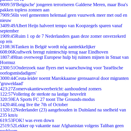
90
09:59
'Belgische' jongeren terroriseren Galderse Meren, maar Boa's
pakken topless zonnen aan
79
09:56
In veel gemeenten helemaal geen vuurwerk meer met oud en
nieuw
34
09:49
Albert Heijn halveert tempo van Koopzegels sparen vanaf
september
19
09:45
Ruim 1 op de 7 Nederlanders gaan deze zomer onverzekerd
op reis
21
08:36
Tanken in België wordt nóg aantrekkelijker
6
08:06
Kraftwerk brengt ruimteschip terug naar Eindhoven
18
07:49
Iran overweegt Europese hulp bij ruimen mijnen in Straat van
Hormuz
23
00:51
Onderzoek naar flyers met waarschuwing voor 'Israëlische
oorlogsmisdadigers'
30
00:44
Ceuta-leider noemt Marokkaanse grensaanval door migranten
'gruweldaad'
4
23:27
Zomervakantieweerbericht: aanhoudend zomers
1
22:57
Vollering de sterkste na lastige heuvelrit
3
20:59
EA Sports FC 27 toont The Grounds-modus
14
20:46
Long live the 7th of October
13
20:12
Nederlander (23) aangehouden in Duitsland na snelheid van
235 km/u
6
19:53
FOK! was even down
25
19:52
Lekker op vakantie naar Afghanistan volgens Taliban geen
probleem