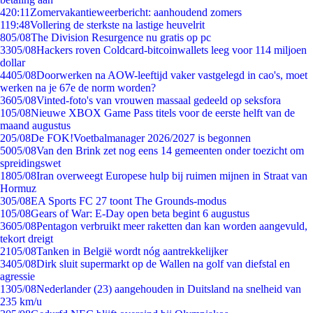
4
20:11
Zomervakantieweerbericht: aanhoudend zomers
1
19:48
Vollering de sterkste na lastige heuvelrit
8
05/08
The Division Resurgence nu gratis op pc
33
05/08
Hackers roven Coldcard-bitcoinwallets leeg voor 114 miljoen
dollar
44
05/08
Doorwerken na AOW-leeftijd vaker vastgelegd in cao's, moet
werken na je 67e de norm worden?
36
05/08
Vinted-foto's van vrouwen massaal gedeeld op seksfora
1
05/08
Nieuwe XBOX Game Pass titels voor de eerste helft van de
maand augustus
2
05/08
De FOK!Voetbalmanager 2026/2027 is begonnen
50
05/08
Van den Brink zet nog eens 14 gemeenten onder toezicht om
spreidingswet
18
05/08
Iran overweegt Europese hulp bij ruimen mijnen in Straat van
Hormuz
3
05/08
EA Sports FC 27 toont The Grounds-modus
1
05/08
Gears of War: E-Day open beta begint 6 augustus
36
05/08
Pentagon verbruikt meer raketten dan kan worden aangevuld,
tekort dreigt
21
05/08
Tanken in België wordt nóg aantrekkelijker
34
05/08
Dirk sluit supermarkt op de Wallen na golf van diefstal en
agressie
13
05/08
Nederlander (23) aangehouden in Duitsland na snelheid van
235 km/u