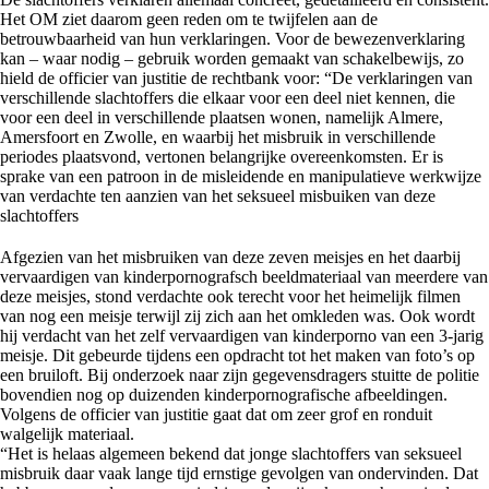
Het OM ziet daarom geen reden om te twijfelen aan de
betrouwbaarheid van hun verklaringen. Voor de bewezenverklaring
kan – waar nodig – gebruik worden gemaakt van schakelbewijs, zo
hield de officier van justitie de rechtbank voor: “De verklaringen van
verschillende slachtoffers die elkaar voor een deel niet kennen, die
voor een deel in verschillende plaatsen wonen, namelijk Almere,
Amersfoort en Zwolle, en waarbij het misbruik in verschillende
periodes plaatsvond, vertonen belangrijke overeenkomsten. Er is
sprake van een patroon in de misleidende en manipulatieve werkwijze
van verdachte ten aanzien van het seksueel misbuiken van deze
slachtoffers
Afgezien van het misbruiken van deze zeven meisjes en het daarbij
vervaardigen van kinderpornografsch beeldmateriaal van meerdere van
deze meisjes, stond verdachte ook terecht voor het heimelijk filmen
van nog een meisje terwijl zij zich aan het omkleden was. Ook wordt
hij verdacht van het zelf vervaardigen van kinderporno van een 3-jarig
meisje. Dit gebeurde tijdens een opdracht tot het maken van foto’s op
een bruiloft. Bij onderzoek naar zijn gegevensdragers stuitte de politie
bovendien nog op duizenden kinderpornografische afbeeldingen.
Volgens de officier van justitie gaat dat om zeer grof en ronduit
walgelijk materiaal.
“Het is helaas algemeen bekend dat jonge slachtoffers van seksueel
misbruik daar vaak lange tijd ernstige gevolgen van ondervinden. Dat