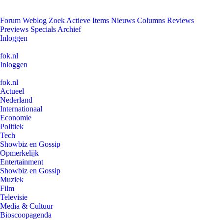
Forum
Weblog
Zoek
Actieve Items
Nieuws
Columns
Reviews
Previews
Specials
Archief
Inloggen
fok.nl
Inloggen
fok.nl
Actueel
Nederland
Internationaal
Economie
Politiek
Tech
Showbiz en Gossip
Opmerkelijk
Entertainment
Showbiz en Gossip
Muziek
Film
Televisie
Media & Cultuur
Bioscoopagenda