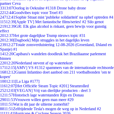
partner Ceva
33
13:07
Oorlog in Oekraïne #1318 Drone baby drone
22
12:44
Goodvibes topic voor Troel #3
247
12:41
Sophie Straat mist 'publieke solidariteit' na ophef optreden #4
115
12:39
[Apple TV] Met fantastische films/series! #2 Silo genot
219
12:39
GR: Elk glas alcohol is riskant, geen bewijs voor gunstig
effect
20
12:37
Het grote dagelijkse Trump nieuws topic #31
20
12:30
[Dagboek] Mijn struggles in het dagelijks leven
239
12:27
Totale zonsverduistering 12-08-2026 (Groenland, IJsland en
Spanje) #1
14
12:20
Capibara's wandelen doodleuk het Braziliaanse parlement
binnen
220
12:20
Nederland stevent af op watertekort
171
12:15
[AMV] VS #1312 spammers van de internationale rechtsorde
168
12:12
Gianni Infantino doet aanbod om 211 voetbalbonden 'om te
kopen'
100
12:11
[La Liga #177]
116
12:07
[Het Officiële Steam Topic #201] Steamrolled
252
12:03
[VEGAN] Vrij van dierlijke producten - deel 3
12
11:57
Historisch lage waterstanden Rijn en Donau
290
11:53
Vrouwen willen geen man meer #29
10
11:51
Wat is dit jaar de ultieme zomerhit?
88
11:51
Zelfrijdende Tesla's mogen de weg op in Nederland #2
111
11:41
Hurricane & Cyclone Season 2026