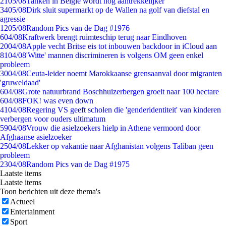
21
05/08
Tanken in België wordt nóg aantrekkelijker
34
05/08
Dirk sluit supermarkt op de Wallen na golf van diefstal en
agressie
12
05/08
Random Pics van de Dag #1976
6
04/08
Kraftwerk brengt ruimteschip terug naar Eindhoven
20
04/08
Apple vecht Britse eis tot inbouwen backdoor in iCloud aan
81
04/08
'Witte' mannen discrimineren is volgens OM geen enkel
probleem
30
04/08
Ceuta-leider noemt Marokkaanse grensaanval door migranten
'gruweldaad'
6
04/08
Grote natuurbrand Boschhuizerbergen groeit naar 100 hectare
6
04/08
FOK! was even down
41
04/08
Regering VS geeft scholen die 'genderidentiteit' van kinderen
verbergen voor ouders ultimatum
59
04/08
Vrouw die asielzoekers hielp in Athene vermoord door
Afghaanse asielzoeker
25
04/08
Lekker op vakantie naar Afghanistan volgens Taliban geen
probleem
23
04/08
Random Pics van de Dag #1975
Laatste items
Laatste items
Toon berichten uit deze thema's
Actueel
Entertainment
Sport