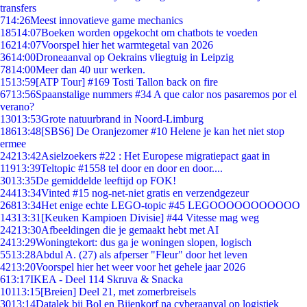
transfers
7
14:26
Meest innovatieve game mechanics
185
14:07
Boeken worden opgekocht om chatbots te voeden
162
14:07
Voorspel hier het warmtegetal van 2026
36
14:00
Droneaanval op Oekrains vliegtuig in Leipzig
78
14:00
Meer dan 40 uur werken.
15
13:59
[ATP Tour] #169 Tosti Tallon back on fire
67
13:56
Spaanstalige nummers #34 A que calor nos pasaremos por el
verano?
130
13:53
Grote natuurbrand in Noord-Limburg
186
13:48
[SBS6] De Oranjezomer #10 Helene je kan het niet stop
ermee
242
13:42
Asielzoekers #22 : Het Europese migratiepact gaat in
119
13:39
Teltopic #1558 tel door en door en door....
30
13:35
De gemiddelde leeftijd op FOK!
244
13:34
Vinted #15 nog-net-niet gratis en verzendgezeur
268
13:34
Het enige echte LEGO-topic #45 LEGOOOOOOOOOOO
143
13:31
[Keuken Kampioen Divisie] #44 Vitesse mag weg
242
13:30
Afbeeldingen die je gemaakt hebt met AI
24
13:29
Woningtekort: dus ga je woningen slopen, logisch
55
13:28
Abdul A. (27) als afperser "Fleur" door het leven
42
13:20
Voorspel hier het weer voor het gehele jaar 2026
6
13:17
IKEA - Deel 114 Skruva & Snacka
101
13:15
[Breien] Deel 21, met zomerbreisels
30
13:14
Datalek bij Bol en Bijenkorf na cyberaanval op logistiek