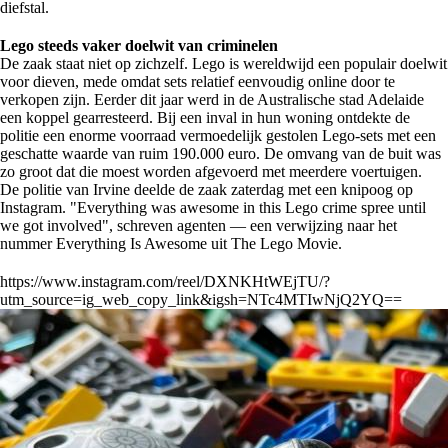
diefstal.
Lego steeds vaker doelwit van criminelen
De zaak staat niet op zichzelf. Lego is wereldwijd een populair doelwit
voor dieven, mede omdat sets relatief eenvoudig online door te
verkopen zijn. Eerder dit jaar werd in de Australische stad Adelaide
een koppel gearresteerd. Bij een inval in hun woning ontdekte de
politie een enorme voorraad vermoedelijk gestolen Lego-sets met een
geschatte waarde van ruim 190.000 euro. De omvang van de buit was
zo groot dat die moest worden afgevoerd met meerdere voertuigen.
De politie van Irvine deelde de zaak zaterdag met een knipoog op
Instagram. "Everything was awesome in this Lego crime spree until
we got involved", schreven agenten — een verwijzing naar het
nummer Everything Is Awesome uit The Lego Movie.
https://www.instagram.com/reel/DXNKHtWEjTU/?
utm_source=ig_web_copy_link&igsh=NTc4MTIwNjQ2YQ==