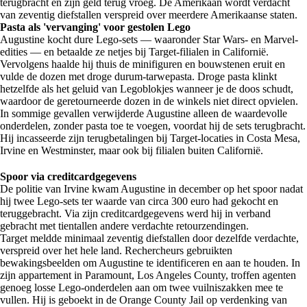
terugbracht en zijn geld terug vroeg. De Amerikaan wordt verdacht
van zeventig diefstallen verspreid over meerdere Amerikaanse staten.
Pasta als 'vervanging' voor gestolen Lego
Augustine kocht dure Lego-sets — waaronder Star Wars- en Marvel-
edities — en betaalde ze netjes bij Target-filialen in Californië.
Vervolgens haalde hij thuis de minifiguren en bouwstenen eruit en
vulde de dozen met droge durum-tarwepasta. Droge pasta klinkt
hetzelfde als het geluid van Legoblokjes wanneer je de doos schudt,
waardoor de geretourneerde dozen in de winkels niet direct opvielen.
In sommige gevallen verwijderde Augustine alleen de waardevolle
onderdelen, zonder pasta toe te voegen, voordat hij de sets terugbracht.
Hij incasseerde zijn terugbetalingen bij Target-locaties in Costa Mesa,
Irvine en Westminster, maar ook bij filialen buiten Californië.
Spoor via creditcardgegevens
De politie van Irvine kwam Augustine in december op het spoor nadat
hij twee Lego-sets ter waarde van circa 300 euro had gekocht en
teruggebracht. Via zijn creditcardgegevens werd hij in verband
gebracht met tientallen andere verdachte retourzendingen.
Target meldde minimaal zeventig diefstallen door dezelfde verdachte,
verspreid over het hele land. Rechercheurs gebruikten
bewakingsbeelden om Augustine te identificeren en aan te houden. In
zijn appartement in Paramount, Los Angeles County, troffen agenten
genoeg losse Lego-onderdelen aan om twee vuilniszakken mee te
vullen. Hij is geboekt in de Orange County Jail op verdenking van