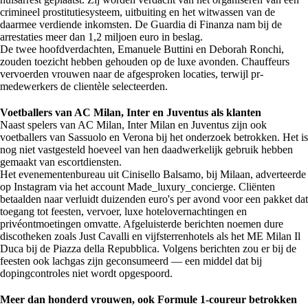
crimineel prostitutiesysteem, uitbuiting en het witwassen van de
daarmee verdiende inkomsten. De Guardia di Finanza nam bij de
arrestaties meer dan 1,2 miljoen euro in beslag.
De twee hoofdverdachten, Emanuele Buttini en Deborah Ronchi,
zouden toezicht hebben gehouden op de luxe avonden. Chauffeurs
vervoerden vrouwen naar de afgesproken locaties, terwijl pr-
medewerkers de clientèle selecteerden.
Voetballers van AC Milan, Inter en Juventus als klanten
Naast spelers van AC Milan, Inter Milan en Juventus zijn ook
voetballers van Sassuolo en Verona bij het onderzoek betrokken. Het is
nog niet vastgesteld hoeveel van hen daadwerkelijk gebruik hebben
gemaakt van escortdiensten.
Het evenementenbureau uit Cinisello Balsamo, bij Milaan, adverteerde
op Instagram via het account Made_luxury_concierge. Cliënten
betaalden naar verluidt duizenden euro's per avond voor een pakket dat
toegang tot feesten, vervoer, luxe hotelovernachtingen en
privéontmoetingen omvatte. Afgeluisterde berichten noemen dure
discotheken zoals Just Cavalli en vijfsterrenhotels als het ME Milan Il
Duca bij de Piazza della Repubblica. Volgens berichten zou er bij de
feesten ook lachgas zijn geconsumeerd — een middel dat bij
dopingcontroles niet wordt opgespoord.
Meer dan honderd vrouwen, ook Formule 1-coureur betrokken