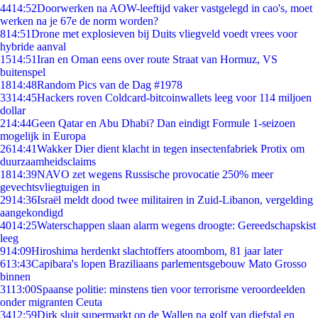
44
14:52
Doorwerken na AOW-leeftijd vaker vastgelegd in cao's, moet
werken na je 67e de norm worden?
8
14:51
Drone met explosieven bij Duits vliegveld voedt vrees voor
hybride aanval
15
14:51
Iran en Oman eens over route Straat van Hormuz, VS
buitenspel
18
14:48
Random Pics van de Dag #1978
33
14:45
Hackers roven Coldcard-bitcoinwallets leeg voor 114 miljoen
dollar
2
14:44
Geen Qatar en Abu Dhabi? Dan eindigt Formule 1-seizoen
mogelijk in Europa
26
14:41
Wakker Dier dient klacht in tegen insectenfabriek Protix om
duurzaamheidsclaims
18
14:39
NAVO zet wegens Russische provocatie 250% meer
gevechtsvliegtuigen in
29
14:36
Israël meldt dood twee militairen in Zuid-Libanon, vergelding
aangekondigd
40
14:25
Waterschappen slaan alarm wegens droogte: Gereedschapskist
leeg
9
14:09
Hiroshima herdenkt slachtoffers atoombom, 81 jaar later
6
13:43
Capibara's lopen Braziliaans parlementsgebouw Mato Grosso
binnen
31
13:00
Spaanse politie: minstens tien voor terrorisme veroordeelden
onder migranten Ceuta
34
12:59
Dirk sluit supermarkt op de Wallen na golf van diefstal en