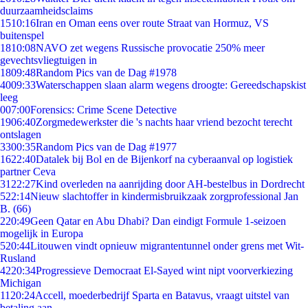
duurzaamheidsclaims
15
10:16
Iran en Oman eens over route Straat van Hormuz, VS
buitenspel
18
10:08
NAVO zet wegens Russische provocatie 250% meer
gevechtsvliegtuigen in
18
09:48
Random Pics van de Dag #1978
40
09:33
Waterschappen slaan alarm wegens droogte: Gereedschapskist
leeg
0
07:00
Forensics: Crime Scene Detective
19
06:40
Zorgmedewerkster die 's nachts haar vriend bezocht terecht
ontslagen
33
00:35
Random Pics van de Dag #1977
16
22:40
Datalek bij Bol en de Bijenkorf na cyberaanval op logistiek
partner Ceva
31
22:27
Kind overleden na aanrijding door AH-bestelbus in Dordrecht
5
22:14
Nieuw slachtoffer in kindermisbruikzaak zorgprofessional Jan
B. (66)
2
20:49
Geen Qatar en Abu Dhabi? Dan eindigt Formule 1-seizoen
mogelijk in Europa
5
20:44
Litouwen vindt opnieuw migrantentunnel onder grens met Wit-
Rusland
42
20:34
Progressieve Democraat El-Sayed wint nipt voorverkiezing
Michigan
11
20:24
Accell, moederbedrijf Sparta en Batavus, vraagt uitstel van
betaling aan