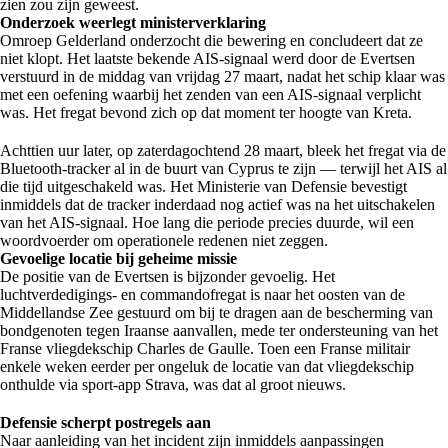
zien zou zijn geweest.
Onderzoek weerlegt ministerverklaring
Omroep Gelderland onderzocht die bewering en concludeert dat ze
niet klopt. Het laatste bekende AIS-signaal werd door de Evertsen
verstuurd in de middag van vrijdag 27 maart, nadat het schip klaar was
met een oefening waarbij het zenden van een AIS-signaal verplicht
was. Het fregat bevond zich op dat moment ter hoogte van Kreta.
Achttien uur later, op zaterdagochtend 28 maart, bleek het fregat via de
Bluetooth-tracker al in de buurt van Cyprus te zijn — terwijl het AIS al
die tijd uitgeschakeld was. Het Ministerie van Defensie bevestigt
inmiddels dat de tracker inderdaad nog actief was na het uitschakelen
van het AIS-signaal. Hoe lang die periode precies duurde, wil een
woordvoerder om operationele redenen niet zeggen.
Gevoelige locatie bij geheime missie
De positie van de Evertsen is bijzonder gevoelig. Het
luchtverdedigings- en commandofregat is naar het oosten van de
Middellandse Zee gestuurd om bij te dragen aan de bescherming van
bondgenoten tegen Iraanse aanvallen, mede ter ondersteuning van het
Franse vliegdekschip Charles de Gaulle. Toen een Franse militair
enkele weken eerder per ongeluk de locatie van dat vliegdekschip
onthulde via sport-app Strava, was dat al groot nieuws.
Defensie scherpt postregels aan
Naar aanleiding van het incident zijn inmiddels aanpassingen