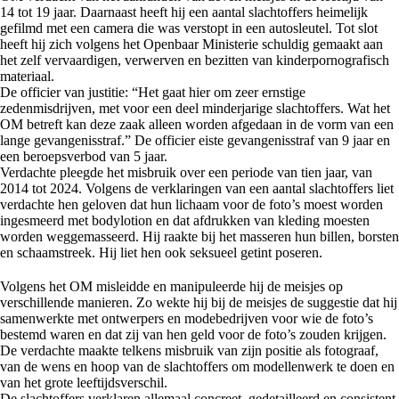
14 tot 19 jaar. Daarnaast heeft hij een aantal slachtoffers heimelijk
gefilmd met een camera die was verstopt in een autosleutel. Tot slot
heeft hij zich volgens het Openbaar Ministerie schuldig gemaakt aan
het zelf vervaardigen, verwerven en bezitten van kinderpornografisch
materiaal.
De officier van justitie: “Het gaat hier om zeer ernstige
zedenmisdrijven, met voor een deel minderjarige slachtoffers. Wat het
OM betreft kan deze zaak alleen worden afgedaan in de vorm van een
lange gevangenisstraf.” De officier eiste gevangenisstraf van 9 jaar en
een beroepsverbod van 5 jaar.
Verdachte pleegde het misbruik over een periode van tien jaar, van
2014 tot 2024. Volgens de verklaringen van een aantal slachtoffers liet
verdachte hen geloven dat hun lichaam voor de foto’s moest worden
ingesmeerd met bodylotion en dat afdrukken van kleding moesten
worden weggemasseerd. Hij raakte bij het masseren hun billen, borsten
en schaamstreek. Hij liet hen ook seksueel getint poseren.
Volgens het OM misleidde en manipuleerde hij de meisjes op
verschillende manieren. Zo wekte hij bij de meisjes de suggestie dat hij
samenwerkte met ontwerpers en modebedrijven voor wie de foto’s
bestemd waren en dat zij van hen geld voor de foto’s zouden krijgen.
De verdachte maakte telkens misbruik van zijn positie als fotograaf,
van de wens en hoop van de slachtoffers om modellenwerk te doen en
van het grote leeftijdsverschil.
De slachtoffers verklaren allemaal concreet, gedetailleerd en consistent.