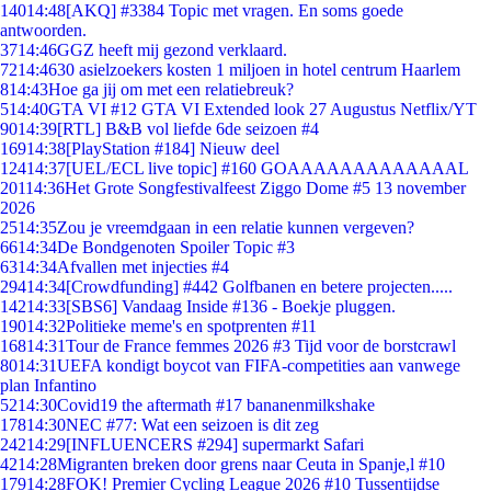
140
14:48
[AKQ] #3384 Topic met vragen. En soms goede
antwoorden.
37
14:46
GGZ heeft mij gezond verklaard.
72
14:46
30 asielzoekers kosten 1 miljoen in hotel centrum Haarlem
8
14:43
Hoe ga jij om met een relatiebreuk?
5
14:40
GTA VI #12 GTA VI Extended look 27 Augustus Netflix/YT
90
14:39
[RTL] B&B vol liefde 6de seizoen #4
169
14:38
[PlayStation #184] Nieuw deel
124
14:37
[UEL/ECL live topic] #160 GOAAAAAAAAAAAAAL
201
14:36
Het Grote Songfestivalfeest Ziggo Dome #5 13 november
2026
25
14:35
Zou je vreemdgaan in een relatie kunnen vergeven?
66
14:34
De Bondgenoten Spoiler Topic #3
63
14:34
Afvallen met injecties #4
294
14:34
[Crowdfunding] #442 Golfbanen en betere projecten.....
142
14:33
[SBS6] Vandaag Inside #136 - Boekje pluggen.
190
14:32
Politieke meme's en spotprenten #11
168
14:31
Tour de France femmes 2026 #3 Tijd voor de borstcrawl
80
14:31
UEFA kondigt boycot van FIFA-competities aan vanwege
plan Infantino
52
14:30
Covid19 the aftermath #17 bananenmilkshake
178
14:30
NEC #77: Wat een seizoen is dit zeg
242
14:29
[INFLUENCERS #294] supermarkt Safari
42
14:28
Migranten breken door grens naar Ceuta in Spanje,l #10
179
14:28
FOK! Premier Cycling League 2026 #10 Tussentijdse