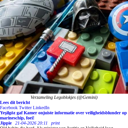
Verzameling Legoblokjes (@Gemini)
Lees dit bericht
Facebook
Twitter
LinkedIn
Yeşilgöz gaf Kamer onjuiste informatie over veiligheidsblunder op
marineschip, foei!
Jippie
21-04-2026 20:11
print