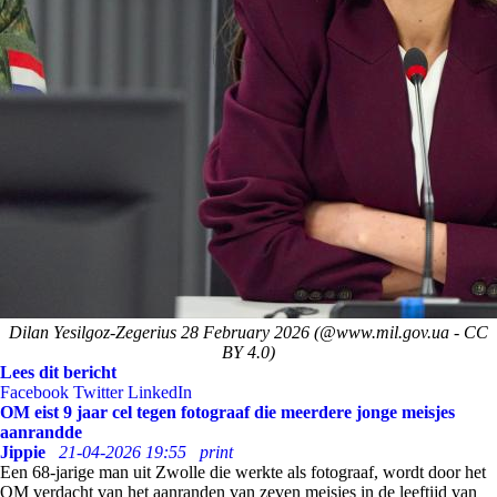
Dilan Yesilgoz-Zegerius 28 February 2026 (@www.mil.gov.ua - CC
BY 4.0)
Lees dit bericht
Facebook
Twitter
LinkedIn
OM eist 9 jaar cel tegen fotograaf die meerdere jonge meisjes
aanrandde
Jippie
21-04-2026 19:55
print
Een 68-jarige man uit Zwolle die werkte als fotograaf, wordt door het
OM verdacht van het aanranden van zeven meisjes in de leeftijd van