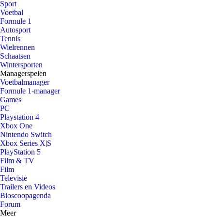
Sport
Voetbal
Formule 1
Autosport
Tennis
Wielrennen
Schaatsen
Wintersporten
Managerspelen
Voetbalmanager
Formule 1-manager
Games
PC
Playstation 4
Xbox One
Nintendo Switch
Xbox Series X|S
PlayStation 5
Film & TV
Film
Televisie
Trailers en Videos
Bioscoopagenda
Forum
Meer