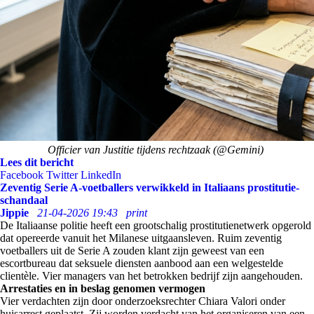
Officier van Justitie tijdens rechtzaak (@Gemini)
Lees dit bericht
Facebook
Twitter
LinkedIn
Zeventig Serie A-voetballers verwikkeld in Italiaans prostitutie-
schandaal
Jippie
21-04-2026 19:43
print
De Italiaanse politie heeft een grootschalig prostitutienetwerk opgerold
dat opereerde vanuit het Milanese uitgaansleven. Ruim zeventig
voetballers uit de Serie A zouden klant zijn geweest van een
escortbureau dat seksuele diensten aanbood aan een welgestelde
clientèle. Vier managers van het betrokken bedrijf zijn aangehouden.
Arrestaties en in beslag genomen vermogen
Vier verdachten zijn door onderzoeksrechter Chiara Valori onder
huisarrest geplaatst. Zij worden verdacht van het organiseren van een