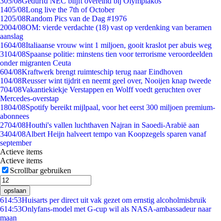
3
05/08
Gedurfd NEC blijft overeind bij Olympiakos
14
05/08
Long live the 7th of October
12
05/08
Random Pics van de Dag #1976
20
04/08
OM: vierde verdachte (18) vast op verdenking van beramen
aanslag
16
04/08
Italiaanse vrouw wint 1 miljoen, gooit kraslot per abuis weg
31
04/08
Spaanse politie: minstens tien voor terrorisme veroordeelden
onder migranten Ceuta
6
04/08
Kraftwerk brengt ruimteschip terug naar Eindhoven
1
04/08
Reusser wint tijdrit en neemt geel over, Nooijen knap tweede
7
04/08
Vakantiekiekje Verstappen en Wolff voedt geruchten over
Mercedes-overstap
18
04/08
Spotify bereikt mijlpaal, voor het eerst 300 miljoen premium-
abonnees
27
04/08
Houthi's vallen luchthaven Najran in Saoedi-Arabië aan
34
04/08
Albert Heijn halveert tempo van Koopzegels sparen vanaf
september
Actieve items
Actieve items
Scrollbar gebruiken
opslaan
6
14:53
Huisarts per direct uit vak gezet om ernstig alcoholmisbruik
6
14:53
Onlyfans-model met G-cup wil als NASA-ambassadeur naar
maan