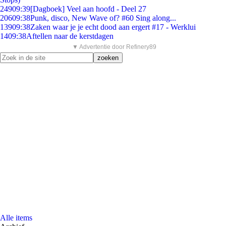
249
09:39
[Dagboek] Veel aan hoofd - Deel 27
206
09:38
Punk, disco, New Wave of? #60 Sing along...
139
09:38
Zaken waar je je echt dood aan ergert #17 - Werklui
14
09:38
Aftellen naar de kerstdagen
▼ Advertentie door Refinery89
Alle items