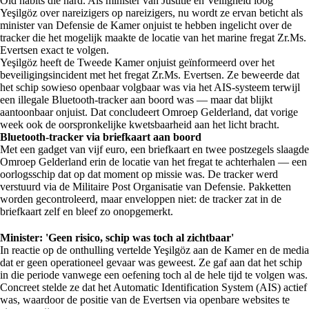
Old habits die hard. Als minister van Justitie en Veiligheid loog
Yeşilgöz over nareizigers op nareizigers, nu wordt ze ervan beticht als
minister van Defensie de Kamer onjuist te hebben ingelicht over de
tracker die het mogelijk maakte de locatie van het marine fregat Zr.Ms.
Evertsen exact te volgen.
Yeşilgöz heeft de Tweede Kamer onjuist geïnformeerd over het
beveiligingsincident met het fregat Zr.Ms. Evertsen. Ze beweerde dat
het schip sowieso openbaar volgbaar was via het AIS-systeem terwijl
een illegale Bluetooth-tracker aan boord was — maar dat blijkt
aantoonbaar onjuist. Dat concludeert Omroep Gelderland, dat vorige
week ook de oorspronkelijke kwetsbaarheid aan het licht bracht.
Bluetooth-tracker via briefkaart aan boord
Met een gadget van vijf euro, een briefkaart en twee postzegels slaagde
Omroep Gelderland erin de locatie van het fregat te achterhalen — een
oorlogsschip dat op dat moment op missie was. De tracker werd
verstuurd via de Militaire Post Organisatie van Defensie. Pakketten
worden gecontroleerd, maar enveloppen niet: de tracker zat in de
briefkaart zelf en bleef zo onopgemerkt.
Minister: 'Geen risico, schip was toch al zichtbaar'
In reactie op de onthulling vertelde Yeşilgöz aan de Kamer en de media
dat er geen operationeel gevaar was geweest. Ze gaf aan dat het schip
in die periode vanwege een oefening toch al de hele tijd te volgen was.
Concreet stelde ze dat het Automatic Identification System (AIS) actief
was, waardoor de positie van de Evertsen via openbare websites te