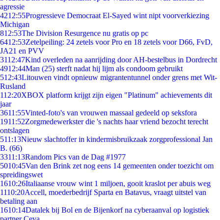
agressie
42
12:55
Progressieve Democraat El-Sayed wint nipt voorverkiezing
Michigan
8
12:53
The Division Resurgence nu gratis op pc
64
12:53
Zetelpeiling: 24 zetels voor Pro en 18 zetels voor D66, FvD,
JA21 en PVV
31
12:47
Kind overleden na aanrijding door AH-bestelbus in Dordrecht
49
12:44
Man (25) sterft nadat hij lijm als condoom gebruikt
5
12:43
Litouwen vindt opnieuw migrantentunnel onder grens met Wit-
Rusland
1
12:20
XBOX platform krijgt zijn eigen "Platinum" achievements dit
jaar
36
11:55
Vinted-foto's van vrouwen massaal gedeeld op seksfora
19
11:52
Zorgmedewerkster die 's nachts haar vriend bezocht terecht
ontslagen
5
11:13
Nieuw slachtoffer in kindermisbruikzaak zorgprofessional Jan
B. (66)
33
11:13
Random Pics van de Dag #1977
50
10:45
Van den Brink zet nog eens 14 gemeenten onder toezicht om
spreidingswet
16
10:26
Italiaanse vrouw wint 1 miljoen, gooit kraslot per abuis weg
11
10:20
Accell, moederbedrijf Sparta en Batavus, vraagt uitstel van
betaling aan
16
10:14
Datalek bij Bol en de Bijenkorf na cyberaanval op logistiek
partner Ceva