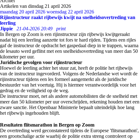
Archief
Artikelen van dinsdag 21 april 2026
maandag 20 april 2026
woensdag 22 april 2026
Rijinstructeur raakt rijbewijs kwijt na snelheidsovertreding van
leerling
Jippie
21-04-2026 20:49
print
In Bergen op Zoom is een rijinstructeur zijn rijbewijs kwijtgeraakt
nadat hij een leerling aanzette tot fors te hard rijden. Tijdens een rijles
gaf de instructeur de opdracht het gaspedaal diep in te trappen, waarna
de lesauto werd geflitst met een snelheidsovertreding van meer dan 50
kilometer per uur.
Juridische gevolgen voor rijinstructeur
Hoewel de leerling achter het stuur zat, heeft de politie het rijbewijs
van de instructeur ingevorderd. Volgens de Nederlandse wet wordt de
rijinstructeur tijdens een les formeel aangemerkt als de juridische
bestuurder van het voertuig. Hij is hiermee verantwoordelijk voor het
gedrag en de veiligheid op de weg.
De instructeur moet, net als andere automobilisten die de snelheid met
meer dan 50 kilometer per uur overschrijden, rekening houden met een
zware sanctie. Het Openbaar Ministerie bepaalt uiteindelijk hoe lang
het rijbewijs ingehouden blijft.
Resultaten flitsmarathon in Bergen op Zoom
De overtreding werd geconstateerd tijdens de Europese 'flitsmarathon',
een grootschalige actie waarbij de politie extra streng controleert op