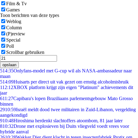
Film & Tv
Games
Toon berichten van deze types
Weblog
Column
(P)review
Special
Poll
Scrollbar gebruiken
opslaan
5
14:35
Onlyfans-model met G-cup wil als NASA-ambassadeur naar
maan
5
14:09
Huisarts per direct uit vak gezet om ernstig alcoholmisbruik
1
12:12
XBOX platform krijgt zijn eigen "Platinum" achievements dit
jaar
6
11:27
Capibara's lopen Braziliaans parlementsgebouw Mato Grosso
binnen
29
10:59
Israël meldt dood twee militairen in Zuid-Libanon, vergelding
aangekondigd
9
10:48
Hiroshima herdenkt slachtoffers atoombom, 81 jaar later
8
10:32
Drone met explosieven bij Duits vliegveld voedt vrees voor
hybride aanval
26
10:28
Wakker Dier dient klacht in tegen insectenfabriek Protix om