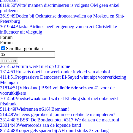
81
19:50
'Witte' mannen discrimineren is volgens OM geen enkel
probleem
26
19:49
Doden bij Oekraïense droneaanvallen op Moskou en Sint-
Petersburg
30
19:44
Alaska Airlines heeft er genoeg van en zet Christelijke
influencer uit vliegtuig
Forum
Forum
Scrollbar gebruiken
opslaan
26
14:52
Forum werkt niet op Chrome
13
14:51
Huisarts doet haar werk onder invloed van alcohol
41
14:51
Progressieve Democraat El-Sayed wint nipt voorverkiezing
Michigan
218
14:51
[Videoland] B&B vol liefde 6de seizoen #1 voor de
vooruitkijkers
70
14:50
Voedselwaakhond wil dat Efteling stopt met onbeperkt
frisdrank
51
14:49
[Wielrennen #616] Brennan!
5
14:48
Wel eens geprobeerd jou in een relatie te manipuleren?
33
14:48
[SBS6] De Bondgenoten #317 We dansen de macaroni
230
14:48
Weerrecords aan de lopende band
85
14:48
Koopzegels sparen bij AH duurt straks 2x zo lang