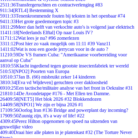
25
11:36
Transfergeruchten en contractverlenging #83
9
11:34
[RTL4] Bestemming X
59
11:33
Tenenkrommende fouten bij teksten in het openbaar #74
94
11:33
Het grote goedemorgen topic #3
18
11:29
Meer dan helft van verkochte auto's is volgend jaar elektrisch
114
11:18
[Nederlands Elftal] Op naar Louis IV?
117
11:12
Wat lees je nu? #96 zomerlezen
33
11:12
Post hier zo vaak mogelijk om 11:11 #39 Vanz11
14
11:02
Wat is nou een goede jerrycan voor in de auto ?
112
10:59
De VS framen Cuba: "Amerikaanse voorbereiding voor
aanval op Cuba"
18
10:55
Klacht ingediend tegen grootste insectenfabriek ter wereld
5
10:53
[NPO2] Poorten van Europa
105
10:37
Jan B. (66) misbruikt zeker 14 kinderen
38
10:34
[Eva vd Wijdeven] geruchten over dakloosheid
69
10:25
Een tactische/militaire analyse van het front in Oekraïne #31
218
10:14
De Avondetappe #176 - Met Ellen ten Damme.
264
09:58
[NET5] Het blok 2026 #32 Blokkendozen
144
09:58
[NPO1] We zijn er bijna 2026 #1
171
09:56
Oorlog Iran #136 Bridge and powerplant day incoming?
179
09:50
Zuunig zijn, it's a way of life! #22
43
09:45
Perez Hilton opgenomen op spoed na uitzenden van
gruwelijke video
4
09:40
Draai hier alle platen in je platenkast #32 (The Torture Never
Stops)