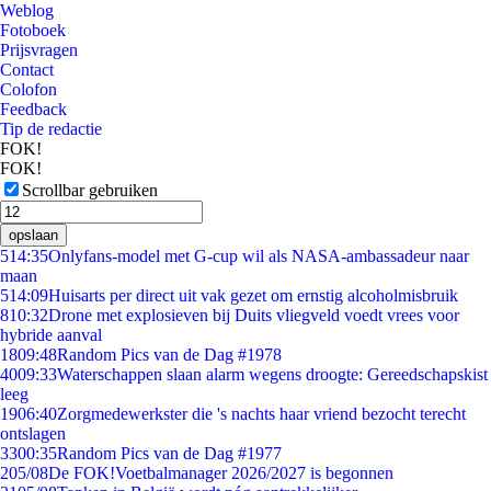
Weblog
Fotoboek
Prijsvragen
Contact
Colofon
Feedback
Tip de redactie
FOK!
FOK!
Scrollbar gebruiken
opslaan
5
14:35
Onlyfans-model met G-cup wil als NASA-ambassadeur naar
maan
5
14:09
Huisarts per direct uit vak gezet om ernstig alcoholmisbruik
8
10:32
Drone met explosieven bij Duits vliegveld voedt vrees voor
hybride aanval
18
09:48
Random Pics van de Dag #1978
40
09:33
Waterschappen slaan alarm wegens droogte: Gereedschapskist
leeg
19
06:40
Zorgmedewerkster die 's nachts haar vriend bezocht terecht
ontslagen
33
00:35
Random Pics van de Dag #1977
2
05/08
De FOK!Voetbalmanager 2026/2027 is begonnen