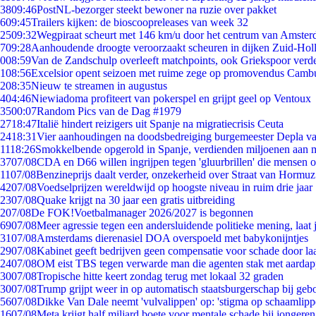
38
09:46
PostNL-bezorger steekt bewoner na ruzie over pakket
6
09:45
Trailers kijken: de bioscoopreleases van week 32
25
09:32
Wegpiraat scheurt met 146 km/u door het centrum van Amste
7
09:28
Aanhoudende droogte veroorzaakt scheuren in dijken Zuid-Hol
0
08:59
Van de Zandschulp overleeft matchpoints, ook Griekspoor verde
1
08:56
Excelsior opent seizoen met ruime zege op promovendus Camb
2
08:35
Nieuw te streamen in augustus
4
04:46
Niewiadoma profiteert van pokerspel en grijpt geel op Ventoux
35
00:07
Random Pics van de Dag #1979
27
18:47
Italië hindert reizigers uit Spanje na migratiecrisis Ceuta
24
18:31
Vier aanhoudingen na doodsbedreiging burgemeester Depla v
11
18:26
Smokkelbende opgerold in Spanje, verdienden miljoenen aan 
37
07/08
CDA en D66 willen ingrijpen tegen 'gluurbrillen' die mensen 
11
07/08
Benzineprijs daalt verder, onzekerheid over Straat van Hormuz 
42
07/08
Voedselprijzen wereldwijd op hoogste niveau in ruim drie jaar
23
07/08
Quake krijgt na 30 jaar een gratis uitbreiding
2
07/08
De FOK!Voetbalmanager 2026/2027 is begonnen
69
07/08
Meer agressie tegen een andersluidende politieke mening, laat j
31
07/08
Amsterdams dierenasiel DOA overspoeld met babykonijntjes
29
07/08
Kabinet geeft bedrijven geen compensatie voor schade door la
24
07/08
OM eist TBS tegen verwarde man die agenten stak met aardap
30
07/08
Tropische hitte keert zondag terug met lokaal 32 graden
30
07/08
Trump grijpt weer in op automatisch staatsburgerschap bij geb
56
07/08
Dikke Van Dale neemt 'vulvalippen' op: 'stigma op schaamlip
16
07/08
Meta krijgt half miljard boete voor mentale schade bij jongeren