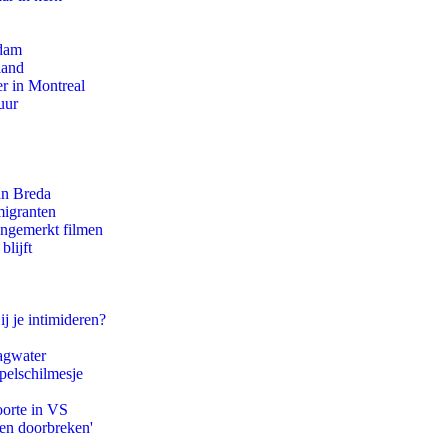
rdam
land
r in Montreal
uur
an Breda
migranten
ongemerkt filmen
blijft
ij je intimideren?
agwater
pelschilmesje
oorte in VS
pen doorbreken'