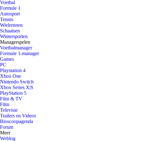
Voetbal
Formule 1
Autosport
Tennis
Wielrennen
Schaatsen
Wintersporten
Managerspelen
Voetbalmanager
Formule 1-manager
Games
PC
Playstation 4
Xbox One
Nintendo Switch
Xbox Series X|S
PlayStation 5
Film & TV
Film
Televisie
Trailers en Videos
Bioscoopagenda
Forum
Meer
Weblog