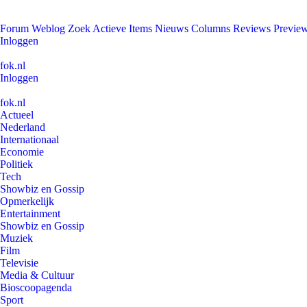
Forum
Weblog
Zoek
Actieve Items
Nieuws
Columns
Reviews
Previe
Inloggen
fok.nl
Inloggen
fok.nl
Actueel
Nederland
Internationaal
Economie
Politiek
Tech
Showbiz en Gossip
Opmerkelijk
Entertainment
Showbiz en Gossip
Muziek
Film
Televisie
Media & Cultuur
Bioscoopagenda
Sport