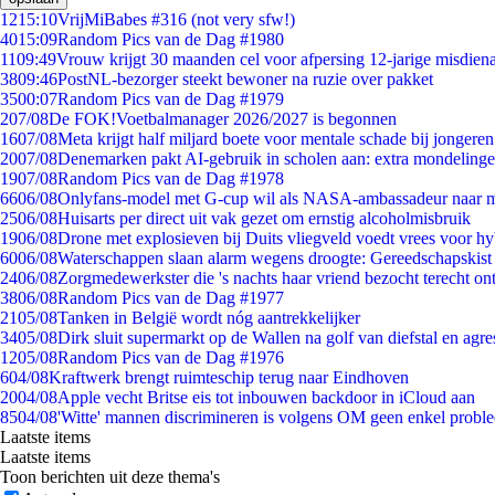
12
15:10
VrijMiBabes #316 (not very sfw!)
40
15:09
Random Pics van de Dag #1980
11
09:49
Vrouw krijgt 30 maanden cel voor afpersing 12-jarige misdiena
38
09:46
PostNL-bezorger steekt bewoner na ruzie over pakket
35
00:07
Random Pics van de Dag #1979
2
07/08
De FOK!Voetbalmanager 2026/2027 is begonnen
16
07/08
Meta krijgt half miljard boete voor mentale schade bij jongeren
20
07/08
Denemarken pakt AI-gebruik in scholen aan: extra mondeling
19
07/08
Random Pics van de Dag #1978
66
06/08
Onlyfans-model met G-cup wil als NASA-ambassadeur naar 
25
06/08
Huisarts per direct uit vak gezet om ernstig alcoholmisbruik
19
06/08
Drone met explosieven bij Duits vliegveld voedt vrees voor hy
60
06/08
Waterschappen slaan alarm wegens droogte: Gereedschapskist
24
06/08
Zorgmedewerkster die 's nachts haar vriend bezocht terecht on
38
06/08
Random Pics van de Dag #1977
21
05/08
Tanken in België wordt nóg aantrekkelijker
34
05/08
Dirk sluit supermarkt op de Wallen na golf van diefstal en agre
12
05/08
Random Pics van de Dag #1976
6
04/08
Kraftwerk brengt ruimteschip terug naar Eindhoven
20
04/08
Apple vecht Britse eis tot inbouwen backdoor in iCloud aan
85
04/08
'Witte' mannen discrimineren is volgens OM geen enkel probl
Laatste items
Laatste items
Toon berichten uit deze thema's