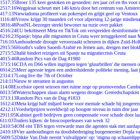
15
17:35
Broer 135 keer gestoken en gesneden: zes jaar cel en tbs voo
25
17:16
Wegpiraat scheurt met 146 km/u door het centrum van Amste
4
17:13
Niewiadoma profiteert van pokerspel en grijpt geel op Ventoux
11
16:48
Vrouw krijgt 30 maanden cel voor afpersing 12-jarige misdiena
38
16:48
PostNL-bezorger steekt bewoner na ruzie over pakket
45
16:24
EU bekritiseert Meta en TikTok om verspreiden desinformatie
62
16:23
Spanje: bijna alle migranten in Ceuta weer teruggekeerd naar
7
16:10
Aanhoudende droogte veroorzaakt scheuren in dijken Zuid-Hol
29
15:56
Houthi's vallen Saoedi-Arabië en Jemen aan, dreigen met blok
27
15:52
Italië hindert reizigers uit Spanje na migratiecrisis Ceuta
40
15:46
Random Pics van de Dag #1980
37
15:16
CDA en D66 willen ingrijpen tegen 'gluurbrillen' die mensen 
69
14:25
Meer agressie tegen een andersluidende politieke mening, laat j
23
14:17
Long live the 7th of October
2
14:11
Nieuw te streamen in augustus
1
14:08
Excelsior opent seizoen met ruime zege op promovendus Camb
60
13:58
Waterschappen slaan alarm wegens droogte: Gereedschapskist
37
13:13
Random Pics van de Dag #1833
16
12:43
Meta krijgt half miljard boete voor mentale schade bij jongeren
42
12:11
Voedselprijzen wereldwijd op hoogste niveau in ruim drie jaar
29
11:05
Kabinet geeft bedrijven geen compensatie voor schade door la
6
11:03
Trailers kijken: de bioscoopreleases van week 32
24
10:54
OM eist TBS tegen verwarde man die agenten stak met aardap
24
10:18
Vier aanhoudingen na doodsbedreiging burgemeester Depla v
56
09:52
Dikke Van Dale neemt 'vulvalippen' op: 'stigma op schaamlip