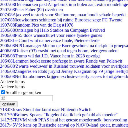
20
07/08
Denemarken pakt AI-gebruik in scholen aan: extra mondeling
25
07/08
Peter Faber (82) overleden
0
07/08
Ajax veel te sterk voor Shelbourne, maar houdt schade beperkt
1
07/08
Nieuwkomers schitteren bij ruime Europese zege FC Twente
19
07/08
Random Pics van de Dag #1978
15
06/08
Ontslagen bij Halo Studios na Campaign Evolved
19
06/08
PS5-doos waarschuwt voor einde fysieke games
2
06/08
Le Court wint na nerveuze finale, Pieterse derde
29
06/08
NPO-manager Menno de Boer geschorst na dickpic in groeps
40
06/08
Duitser (93) crasht met quad tegen boom, vier gewonden
47
06/08
Trump wil dat J.D. Vance hem in 2028 opvolgt
1
06/08
Lemmen boekt eerste profzege in zware Ronde van Polen-rit
24
06/08
'Zwarte weduwes' in Rusland trouwen soldaten voor overlijden
14
06/08
Zangeres en Idols-jurylid Jerney Kaagman op 79-jarige leeftij
10
06/08
Netflix-abonnees krijgen exclusieve early access tot uitgebreid
Actieve items
Actieve items
Scrollbar gebruiken
opslaan
7
18:03
Jesus Simulator komt naar Nintendo Switch
20
17:59
Britney Spears: "Ik geloof dat ik heb gefaald als moeder"
14
17:57
RIVM vindt PFAS in al het geteste moedermelk, borstvoeding b
36
17:45
VS: kans op Russische aanval op NAVO-land groeit, munitiet