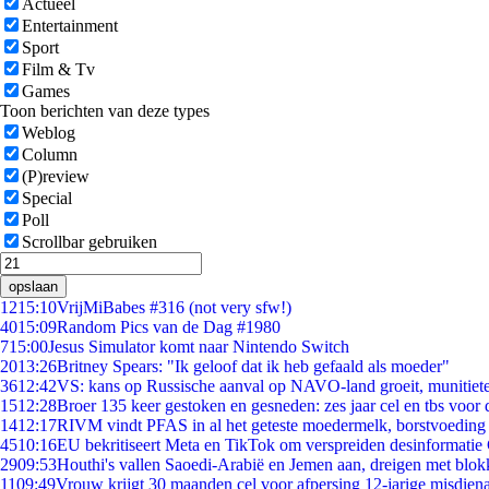
Actueel
Entertainment
Sport
Film & Tv
Games
Toon berichten van deze types
Weblog
Column
(P)review
Special
Poll
Scrollbar gebruiken
opslaan
12
15:10
VrijMiBabes #316 (not very sfw!)
40
15:09
Random Pics van de Dag #1980
7
15:00
Jesus Simulator komt naar Nintendo Switch
20
13:26
Britney Spears: "Ik geloof dat ik heb gefaald als moeder"
36
12:42
VS: kans op Russische aanval op NAVO-land groeit, munitiet
15
12:28
Broer 135 keer gestoken en gesneden: zes jaar cel en tbs voo
14
12:17
RIVM vindt PFAS in al het geteste moedermelk, borstvoeding b
45
10:16
EU bekritiseert Meta en TikTok om verspreiden desinformatie
29
09:53
Houthi's vallen Saoedi-Arabië en Jemen aan, dreigen met blok
11
09:49
Vrouw krijgt 30 maanden cel voor afpersing 12-jarige misdiena