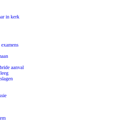
ar in kerk
e examens
maan
bride aanval
 leeg
tslagen
ssie
eem