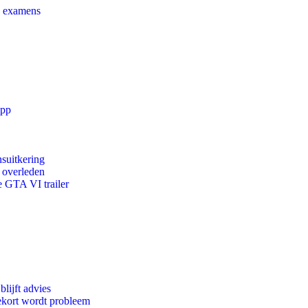
e examens
app
suitkering
d overleden
e GTA VI trailer
lijft advies
ekort wordt probleem