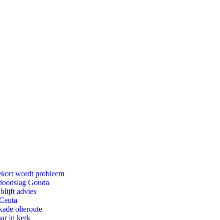
ekort wordt probleem
r doodslag Gouda
lijft advies
 Ceuta
kade olieroute
ar in kerk