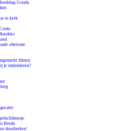
r doodslag Gouda
rdam
ar in kerk
 Ceuta
 Marokko
land
kade olieroute
ongemerkt filmen
ij je intimideren?
uur
 leeg
agwater
pelschilmesje
an Breda
pen doorbreken'