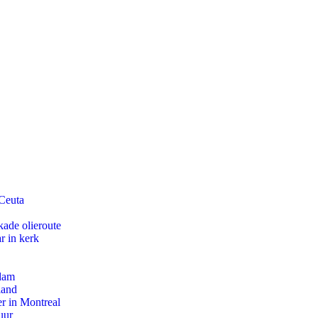
 Ceuta
kade olieroute
r in kerk
rdam
land
r in Montreal
uur