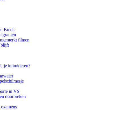
an Breda
migranten
ongemerkt filmen
lijft
ij je intimideren?
agwater
pelschilmesje
oorte in VS
pen doorbreken'
e examens