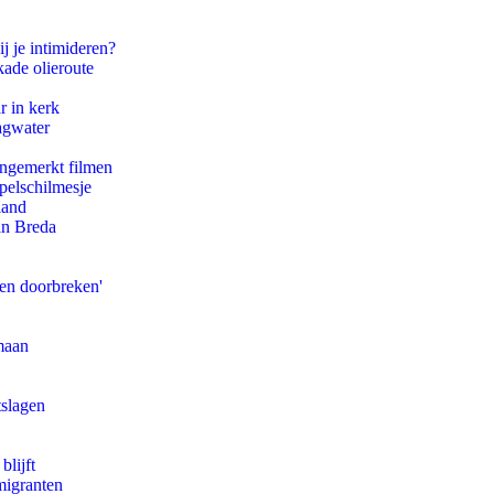
j je intimideren?
kade olieroute
r in kerk
agwater
ongemerkt filmen
pelschilmesje
land
an Breda
pen doorbreken'
maan
tslagen
blijft
migranten