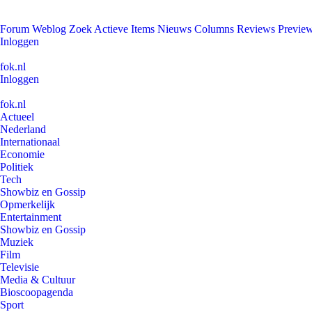
Forum
Weblog
Zoek
Actieve Items
Nieuws
Columns
Reviews
Previe
Inloggen
fok.nl
Inloggen
fok.nl
Actueel
Nederland
Internationaal
Economie
Politiek
Tech
Showbiz en Gossip
Opmerkelijk
Entertainment
Showbiz en Gossip
Muziek
Film
Televisie
Media & Cultuur
Bioscoopagenda
Sport