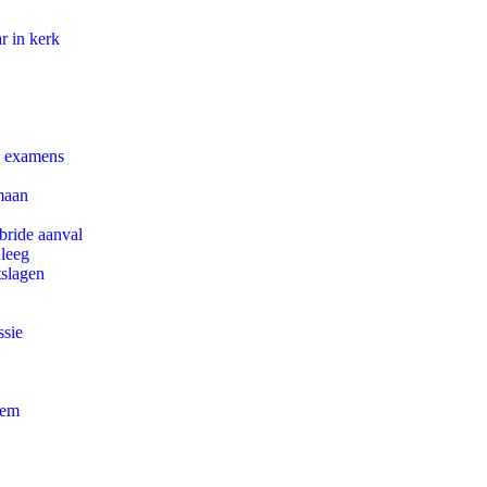
r in kerk
e examens
maan
bride aanval
 leeg
tslagen
ssie
eem