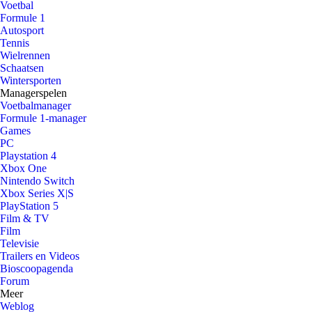
Voetbal
Formule 1
Autosport
Tennis
Wielrennen
Schaatsen
Wintersporten
Managerspelen
Voetbalmanager
Formule 1-manager
Games
PC
Playstation 4
Xbox One
Nintendo Switch
Xbox Series X|S
PlayStation 5
Film & TV
Film
Televisie
Trailers en Videos
Bioscoopagenda
Forum
Meer
Weblog