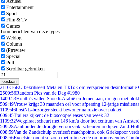
Actueel
Entertainment
Sport
Film & Tv
Games
Toon berichten van deze types
Weblog
Column
(P)review
Special
Poll
Scrollbar gebruiken
opslaan
21
10:16
EU bekritiseert Meta en TikTok om verspreiden desinformatie
25
09:56
Random Pics van de Dag #1980
14
09:53
Houthi's vallen Saoedi-Arabië en Jemen aan, dreigen met blok
5
09:49
Vrouw krijgt 30 maanden cel voor afpersing 12-jarige misdienaa
11
09:46
PostNL-bezorger steekt bewoner na ruzie over pakket
6
09:45
Trailers kijken: de bioscoopreleases van week 32
11
09:32
Wegpiraat scheurt met 146 km/u door het centrum van Amste
5
09:28
Aanhoudende droogte veroorzaakt scheuren in dijken Zuid-Hol
0
08:59
Van de Zandschulp overleeft matchpoints, ook Griekspoor verde
0
08:56
Excelsior opent seizoen met ruime zege op promovendus Camb