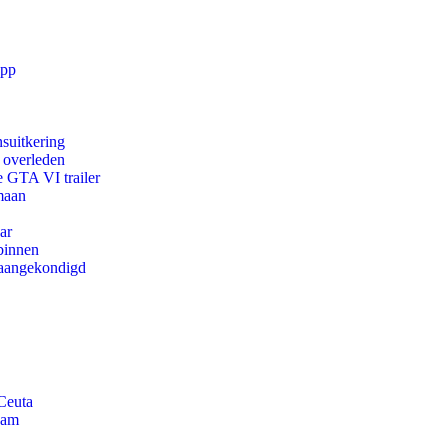
app
suitkering
d overleden
e GTA VI trailer
maan
ar
binnen
g aangekondigd
Ceuta
dam