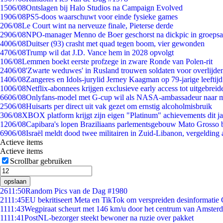
15
06/08
Ontslagen bij Halo Studios na Campaign Evolved
19
06/08
PS5-doos waarschuwt voor einde fysieke games
2
06/08
Le Court wint na nerveuze finale, Pieterse derde
29
06/08
NPO-manager Menno de Boer geschorst na dickpic in groeps
40
06/08
Duitser (93) crasht met quad tegen boom, vier gewonden
47
06/08
Trump wil dat J.D. Vance hem in 2028 opvolgt
1
06/08
Lemmen boekt eerste profzege in zware Ronde van Polen-rit
24
06/08
'Zwarte weduwes' in Rusland trouwen soldaten voor overlijden
14
06/08
Zangeres en Idols-jurylid Jerney Kaagman op 79-jarige leeftij
10
06/08
Netflix-abonnees krijgen exclusieve early access tot uitgebreid
66
06/08
Onlyfans-model met G-cup wil als NASA-ambassadeur naar 
25
06/08
Huisarts per direct uit vak gezet om ernstig alcoholmisbruik
3
06/08
XBOX platform krijgt zijn eigen "Platinum" achievements dit ja
12
06/08
Capibara's lopen Braziliaans parlementsgebouw Mato Grosso 
69
06/08
Israël meldt dood twee militairen in Zuid-Libanon, vergeldin
Actieve items
Actieve items
Scrollbar gebruiken
opslaan
26
11:50
Random Pics van de Dag #1980
21
11:45
EU bekritiseert Meta en TikTok om verspreiden desinformatie 
11
11:43
Wegpiraat scheurt met 146 km/u door het centrum van Amster
11
11:41
PostNL-bezorger steekt bewoner na ruzie over pakket