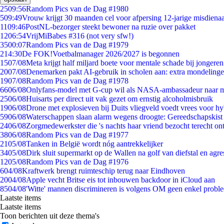
25
09:56
Random Pics van de Dag #1980
5
09:49
Vrouw krijgt 30 maanden cel voor afpersing 12-jarige misdienaa
11
09:46
PostNL-bezorger steekt bewoner na ruzie over pakket
12
06:54
VrijMiBabes #316 (not very sfw!)
35
00:07
Random Pics van de Dag #1979
2
14:30
De FOK!Voetbalmanager 2026/2027 is begonnen
15
07/08
Meta krijgt half miljard boete voor mentale schade bij jongeren
20
07/08
Denemarken pakt AI-gebruik in scholen aan: extra mondeling
19
07/08
Random Pics van de Dag #1978
66
06/08
Onlyfans-model met G-cup wil als NASA-ambassadeur naar 
25
06/08
Huisarts per direct uit vak gezet om ernstig alcoholmisbruik
19
06/08
Drone met explosieven bij Duits vliegveld voedt vrees voor hy
59
06/08
Waterschappen slaan alarm wegens droogte: Gereedschapskist
24
06/08
Zorgmedewerkster die 's nachts haar vriend bezocht terecht on
38
06/08
Random Pics van de Dag #1977
21
05/08
Tanken in België wordt nóg aantrekkelijker
34
05/08
Dirk sluit supermarkt op de Wallen na golf van diefstal en agre
12
05/08
Random Pics van de Dag #1976
6
04/08
Kraftwerk brengt ruimteschip terug naar Eindhoven
20
04/08
Apple vecht Britse eis tot inbouwen backdoor in iCloud aan
85
04/08
'Witte' mannen discrimineren is volgens OM geen enkel probl
Laatste items
Laatste items
Toon berichten uit deze thema's