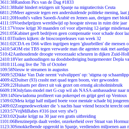
36
11:38
Random Pics van de Dag #1833
26
11:38
Italië hindert reizigers uit Spanje na migratiecrisis Ceuta
68
11:29
Meer agressie tegen een andersluidende politieke mening, laat ji
14
11:20
Houthi's vallen Saoedi-Arabië en Jemen aan, dreigen met blok
41
11:19
Voedselprijzen wereldwijd op hoogste niveau in ruim drie jaar
5
11:17
Vrouw krijgt 30 maanden cel voor afpersing 12-jarige misdienaa
29
11:05
Kabinet geeft bedrijven geen compensatie voor schade door la
6
11:03
Trailers kijken: de bioscoopreleases van week 32
36
11:02
CDA en D66 willen ingrijpen tegen 'gluurbrillen' die mensen 
24
10:54
OM eist TBS tegen verwarde man die agenten stak met aardap
5
10:42
Aanhoudende droogte veroorzaakt scheuren in dijken Zuid-Hol
24
10:18
Vier aanhoudingen na doodsbedreiging burgemeester Depla v
18
10:11
Long live the 7th of October
1
09:58
Nieuw te streamen in augustus
56
09:52
Dikke Van Dale neemt 'vulvalippen' op: 'stigma op schaamlip
40
09:42
Duitser (93) crasht met quad tegen boom, vier gewonden
25
09:22
Huisarts per direct uit vak gezet om ernstig alcoholmisbruik
66
09:19
Onlyfans-model met G-cup wil als NASA-ambassadeur naar 
3
09:14
Niewiadoma profiteert van pokerspel en grijpt geel op Ventoux
15
09:02
Meta krijgt half miljard boete voor mentale schade bij jongeren
24
09:02
Zorgmedewerkster die 's nachts haar vriend bezocht terecht on
12
03:57
VrijMiBabes #316 (not very sfw!)
23
03:02
Quake krijgt na 30 jaar een gratis uitbreiding
11
01:06
Benzineprijs daalt verder, onzekerheid over Straat van Hormuz 
11
23:30
Smokkelbende opgerold in Spanje, verdienden miljoenen aan 