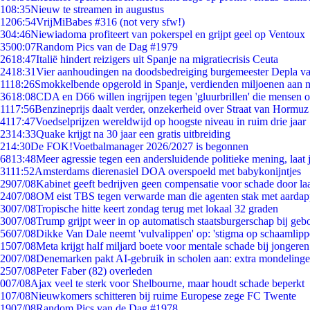
1
08:35
Nieuw te streamen in augustus
12
06:54
VrijMiBabes #316 (not very sfw!)
3
04:46
Niewiadoma profiteert van pokerspel en grijpt geel op Ventoux
35
00:07
Random Pics van de Dag #1979
26
18:47
Italië hindert reizigers uit Spanje na migratiecrisis Ceuta
24
18:31
Vier aanhoudingen na doodsbedreiging burgemeester Depla v
11
18:26
Smokkelbende opgerold in Spanje, verdienden miljoenen aan 
36
18:08
CDA en D66 willen ingrijpen tegen 'gluurbrillen' die mensen 
11
17:56
Benzineprijs daalt verder, onzekerheid over Straat van Hormuz b
41
17:47
Voedselprijzen wereldwijd op hoogste niveau in ruim drie jaar
23
14:33
Quake krijgt na 30 jaar een gratis uitbreiding
2
14:30
De FOK!Voetbalmanager 2026/2027 is begonnen
68
13:48
Meer agressie tegen een andersluidende politieke mening, laat j
31
11:52
Amsterdams dierenasiel DOA overspoeld met babykonijntjes
29
07/08
Kabinet geeft bedrijven geen compensatie voor schade door la
24
07/08
OM eist TBS tegen verwarde man die agenten stak met aardap
30
07/08
Tropische hitte keert zondag terug met lokaal 32 graden
30
07/08
Trump grijpt weer in op automatisch staatsburgerschap bij geb
56
07/08
Dikke Van Dale neemt 'vulvalippen' op: 'stigma op schaamlip
15
07/08
Meta krijgt half miljard boete voor mentale schade bij jongeren
20
07/08
Denemarken pakt AI-gebruik in scholen aan: extra mondeling
25
07/08
Peter Faber (82) overleden
0
07/08
Ajax veel te sterk voor Shelbourne, maar houdt schade beperkt
1
07/08
Nieuwkomers schitteren bij ruime Europese zege FC Twente
19
07/08
Random Pics van de Dag #1978