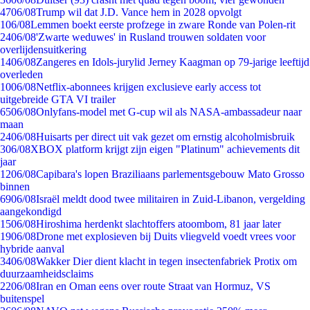
47
06/08
Trump wil dat J.D. Vance hem in 2028 opvolgt
1
06/08
Lemmen boekt eerste profzege in zware Ronde van Polen-rit
24
06/08
'Zwarte weduwes' in Rusland trouwen soldaten voor
overlijdensuitkering
14
06/08
Zangeres en Idols-jurylid Jerney Kaagman op 79-jarige leeftijd
overleden
10
06/08
Netflix-abonnees krijgen exclusieve early access tot
uitgebreide GTA VI trailer
65
06/08
Onlyfans-model met G-cup wil als NASA-ambassadeur naar
maan
24
06/08
Huisarts per direct uit vak gezet om ernstig alcoholmisbruik
3
06/08
XBOX platform krijgt zijn eigen "Platinum" achievements dit
jaar
12
06/08
Capibara's lopen Braziliaans parlementsgebouw Mato Grosso
binnen
69
06/08
Israël meldt dood twee militairen in Zuid-Libanon, vergelding
aangekondigd
15
06/08
Hiroshima herdenkt slachtoffers atoombom, 81 jaar later
19
06/08
Drone met explosieven bij Duits vliegveld voedt vrees voor
hybride aanval
34
06/08
Wakker Dier dient klacht in tegen insectenfabriek Protix om
duurzaamheidsclaims
22
06/08
Iran en Oman eens over route Straat van Hormuz, VS
buitenspel