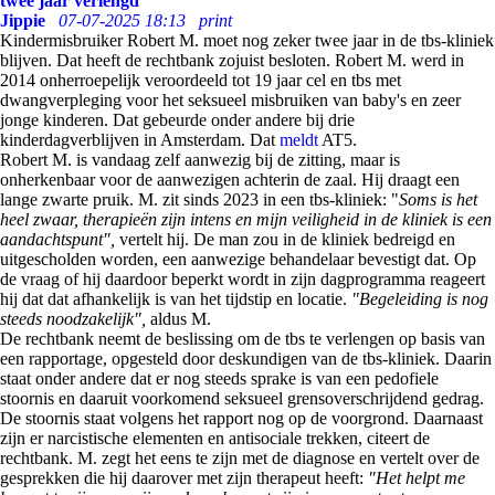
twee jaar verlengd
Jippie
07-07-2025 18:13
print
Kindermisbruiker Robert M. moet nog zeker twee jaar in de tbs-kliniek
blijven. Dat heeft de rechtbank zojuist besloten. Robert M. werd in
2014 onherroepelijk veroordeeld tot 19 jaar cel en tbs met
dwangverpleging voor het seksueel misbruiken van baby's en zeer
jonge kinderen. Dat gebeurde onder andere bij drie
kinderdagverblijven in Amsterdam. Dat
meldt
AT5.
Robert M. is vandaag zelf aanwezig bij de zitting, maar is
onherkenbaar voor de aanwezigen achterin de zaal. Hij draagt een
lange zwarte pruik. M. zit sinds 2023 in een tbs-kliniek: "
Soms is het
heel zwaar, therapieën zijn intens en mijn veiligheid in de kliniek is een
aandachtspunt",
vertelt hij. De man zou in de kliniek bedreigd en
uitgescholden worden, een aanwezige behandelaar bevestigt dat. Op
de vraag of hij daardoor beperkt wordt in zijn dagprogramma reageert
hij dat dat afhankelijk is van het tijdstip en locatie.
"Begeleiding is nog
steeds noodzakelijk",
aldus M.
De rechtbank neemt de beslissing om de tbs te verlengen op basis van
een rapportage, opgesteld door deskundigen van de tbs-kliniek. Daarin
staat onder andere dat er nog steeds sprake is van een pedofiele
stoornis en daaruit voorkomend seksueel grensoverschrijdend gedrag.
De stoornis staat volgens het rapport nog op de voorgrond. Daarnaast
zijn er narcistische elementen en antisociale trekken, citeert de
rechtbank. M. zegt het eens te zijn met de diagnose en vertelt over de
gesprekken die hij daarover met zijn therapeut heeft:
"Het helpt me