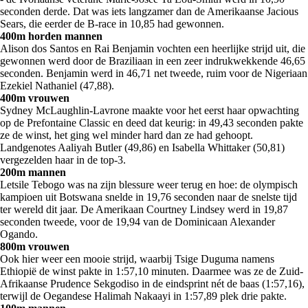
seconden derde. Dat was iets langzamer dan de Amerikaanse Jacious
Sears, die eerder de B-race in 10,85 had gewonnen.
400m horden mannen
Alison dos Santos en Rai Benjamin vochten een heerlijke strijd uit, die
gewonnen werd door de Braziliaan in een zeer indrukwekkende 46,65
seconden. Benjamin werd in 46,71 net tweede, ruim voor de Nigeriaan
Ezekiel Nathaniel (47,88).
400m vrouwen
Sydney McLaughlin-Lavrone maakte voor het eerst haar opwachting
op de Prefontaine Classic en deed dat keurig: in 49,43 seconden pakte
ze de winst, het ging wel minder hard dan ze had gehoopt.
Landgenotes Aaliyah Butler (49,86) en Isabella Whittaker (50,81)
vergezelden haar in de top-3.
200m mannen
Letsile Tebogo was na zijn blessure weer terug en hoe: de olympisch
kampioen uit Botswana snelde in 19,76 seconden naar de snelste tijd
ter wereld dit jaar. De Amerikaan Courtney Lindsey werd in 19,87
seconden tweede, voor de 19,94 van de Dominicaan Alexander
Ogando.
800m vrouwen
Ook hier weer een mooie strijd, waarbij Tsige Duguma namens
Ethiopië de winst pakte in 1:57,10 minuten. Daarmee was ze de Zuid-
Afrikaanse Prudence Sekgodiso in de eindsprint nét de baas (1:57,16),
terwijl de Oegandese Halimah Nakaayi in 1:57,89 plek drie pakte.