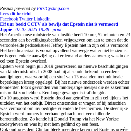
Results powered by
FirstCycling.com
Lees dit bericht
Facebook
Twitter
LinkedIn
Elf uur beeld CCTV als bewijs dat Epstein niet is vermoord
Jippie
07-07-2025 18:38
print
Het Amerikaanse ministerie van Justitie heeft 10 uur, 52 minuten en 23
seconden aan beveiligingsbeelden vrijgegeven om aan te tonen dat de
veroordeelde pedoseksueel Jeffrey Epstein niet in zijn cel is vermoord.
Het beeldmateriaal is vooral opvallend vanwege wat er niet te zien is:
er is geen enkele aanwijzing dat er iemand anders aanwezig was in de
cel toen Epstein overleed.
Epstein werd begin juli 2019 gearresteerd na nieuwe beschuldigingen
van kindermisbruik. In 2008 had hij al schuld bekend na eerdere
aantijgingen, waarvoor hij een straf van 13 maanden met minimale
beperkingen kreeg opgelegd. Bij het nieuwe onderzoek werden echter
honderden foto’s gevonden van minderjarige meisjes die de zakenman
misbruikt zou hebben. Een lange gevangenisstraf dreigde.
Op 10 augustus werd Epstein dood aangetroffen in zijn cel tijdens het
uitdelen van het ontbijt. Direct ontstonden er vragen of hij misschien
was vermoord om invloedrijke vrienden te beschermen. De steenrijke
Epstein werd immers in verband gebracht met verschillende
beroemdheden. Zo kende hij Donald Trump via het New Yorkse
societyleven en was hij met hem gefilmd op een feest.
Ook oud-president Clinton bleek meerdere keren met Epsteins privéjet