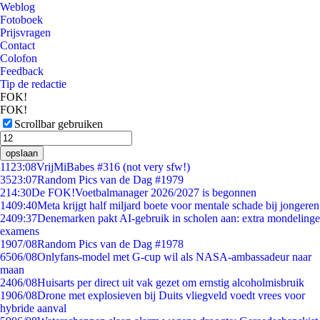
Weblog
Fotoboek
Prijsvragen
Contact
Colofon
Feedback
Tip de redactie
FOK!
FOK!
Scrollbar gebruiken
opslaan
11
23:08
VrijMiBabes #316 (not very sfw!)
35
23:07
Random Pics van de Dag #1979
2
14:30
De FOK!Voetbalmanager 2026/2027 is begonnen
14
09:40
Meta krijgt half miljard boete voor mentale schade bij jongeren
24
09:37
Denemarken pakt AI-gebruik in scholen aan: extra mondelinge
examens
19
07/08
Random Pics van de Dag #1978
65
06/08
Onlyfans-model met G-cup wil als NASA-ambassadeur naar
maan
24
06/08
Huisarts per direct uit vak gezet om ernstig alcoholmisbruik
19
06/08
Drone met explosieven bij Duits vliegveld voedt vrees voor
hybride aanval