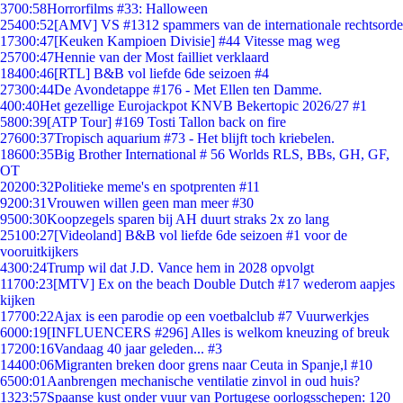
37
00:58
Horrorfilms #33: Halloween
254
00:52
[AMV] VS #1312 spammers van de internationale rechtsorde
173
00:47
[Keuken Kampioen Divisie] #44 Vitesse mag weg
257
00:47
Hennie van der Most failliet verklaard
184
00:46
[RTL] B&B vol liefde 6de seizoen #4
273
00:44
De Avondetappe #176 - Met Ellen ten Damme.
4
00:40
Het gezellige Eurojackpot KNVB Bekertopic 2026/27 #1
58
00:39
[ATP Tour] #169 Tosti Tallon back on fire
276
00:37
Tropisch aquarium #73 - Het blijft toch kriebelen.
186
00:35
Big Brother International # 56 Worlds RLS, BBs, GH, GF,
OT
202
00:32
Politieke meme's en spotprenten #11
92
00:31
Vrouwen willen geen man meer #30
95
00:30
Koopzegels sparen bij AH duurt straks 2x zo lang
251
00:27
[Videoland] B&B vol liefde 6de seizoen #1 voor de
vooruitkijkers
43
00:24
Trump wil dat J.D. Vance hem in 2028 opvolgt
117
00:23
[MTV] Ex on the beach Double Dutch #17 wederom aapjes
kijken
177
00:22
Ajax is een parodie op een voetbalclub #7 Vuurwerkjes
60
00:19
[INFLUENCERS #296] Alles is welkom kneuzing of breuk
172
00:16
Vandaag 40 jaar geleden... #3
144
00:06
Migranten breken door grens naar Ceuta in Spanje,l #10
65
00:01
Aanbrengen mechanische ventilatie zinvol in oud huis?
13
23:57
Spaanse kust onder vuur van Portugese oorlogsschepen: 120