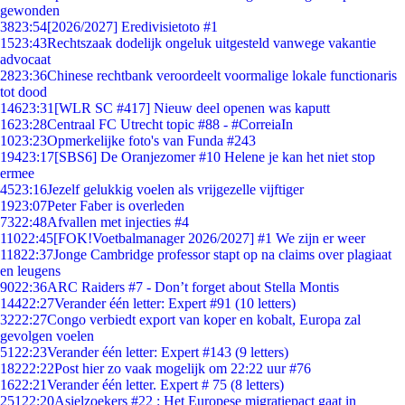
gewonden
38
23:54
[2026/2027] Eredivisietoto #1
15
23:43
Rechtszaak dodelijk ongeluk uitgesteld vanwege vakantie
advocaat
28
23:36
Chinese rechtbank veroordeelt voormalige lokale functionaris
tot dood
146
23:31
[WLR SC #417] Nieuw deel openen was kaputt
16
23:28
Centraal FC Utrecht topic #88 - #CorreiaIn
10
23:23
Opmerkelijke foto's van Funda #243
194
23:17
[SBS6] De Oranjezomer #10 Helene je kan het niet stop
ermee
45
23:16
Jezelf gelukkig voelen als vrijgezelle vijftiger
19
23:07
Peter Faber is overleden
73
22:48
Afvallen met injecties #4
110
22:45
[FOK!Voetbalmanager 2026/2027] #1 We zijn er weer
118
22:37
Jonge Cambridge professor stapt op na claims over plagiaat
en leugens
90
22:36
ARC Raiders #7 - Don’t forget about Stella Montis
144
22:27
Verander één letter: Expert #91 (10 letters)
32
22:27
Congo verbiedt export van koper en kobalt, Europa zal
gevolgen voelen
51
22:23
Verander één letter: Expert #143 (9 letters)
182
22:22
Post hier zo vaak mogelijk om 22:22 uur #76
16
22:21
Verander één letter. Expert # 75 (8 letters)
251
22:20
Asielzoekers #22 : Het Europese migratiepact gaat in