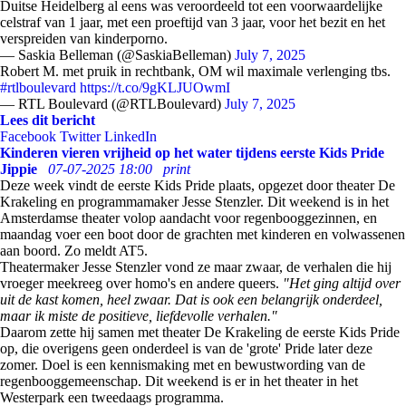
Duitse Heidelberg al eens was veroordeeld tot een voorwaardelijke
celstraf van 1 jaar, met een proeftijd van 3 jaar, voor het bezit en het
verspreiden van kinderporno.
— Saskia Belleman (@SaskiaBelleman)
July 7, 2025
Robert M. met pruik in rechtbank, OM wil maximale verlenging tbs.
#rtlboulevard
https://t.co/9gKLJUOwmI
— RTL Boulevard (@RTLBoulevard)
July 7, 2025
Lees dit bericht
Facebook
Twitter
LinkedIn
Kinderen vieren vrijheid op het water tijdens eerste Kids Pride
Jippie
07-07-2025 18:00
print
Deze week vindt de eerste Kids Pride plaats, opgezet door theater De
Krakeling en programmamaker Jesse Stenzler. Dit weekend is in het
Amsterdamse theater volop aandacht voor regenbooggezinnen, en
maandag voer een boot door de grachten met kinderen en volwassenen
aan boord. Zo meldt AT5.
Theatermaker Jesse Stenzler vond ze maar zwaar, de verhalen die hij
vroeger meekreeg over homo's en andere queers.
"Het ging altijd over
uit de kast komen, heel zwaar. Dat is ook een belangrijk onderdeel,
maar ik miste de positieve, liefdevolle verhalen."
Daarom zette hij samen met theater De Krakeling de eerste Kids Pride
op, die overigens geen onderdeel is van de 'grote' Pride later deze
zomer. Doel is een kennismaking met en bewustwording van de
regenbooggemeenschap. Dit weekend is er in het theater in het
Westerpark een tweedaags programma.