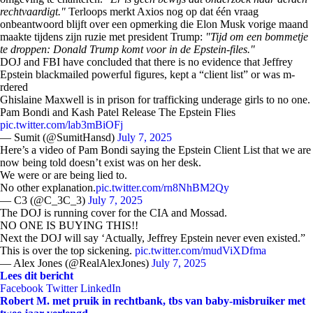
rechtvaardigt."
Terloops merkt Axios nog op dat één vraag
onbeantwoord blijft over een opmerking die Elon Musk vorige maand
maakte tijdens zijn ruzie met president Trump:
"Tijd om een bommetje
te droppen: Donald Trump komt voor in de Epstein-files."
DOJ and FBI have concluded that there is no evidence that Jeffrey
Epstein blackmailed powerful figures, kept a “client list” or was m-
rdered
Ghislaine Maxwell is in prison for trafficking underage girls to no one.
Pam Bondi and Kash Patel Release The Epstein Flies
pic.twitter.com/lab3mBiOFj
— Sumit (@SumitHansd)
July 7, 2025
Here’s a video of Pam Bondi saying the Epstein Client List that we are
now being told doesn’t exist was on her desk.
We were or are being lied to.
No other explanation.
pic.twitter.com/rn8NhBM2Qy
— C3 (@C_3C_3)
July 7, 2025
The DOJ is running cover for the CIA and Mossad.
NO ONE IS BUYING THIS!!
Next the DOJ will say ‘Actually, Jeffrey Epstein never even existed.”
This is over the top sickening.
pic.twitter.com/mudViXDfma
— Alex Jones (@RealAlexJones)
July 7, 2025
Lees dit bericht
Facebook
Twitter
LinkedIn
Robert M. met pruik in rechtbank, tbs van baby-misbruiker met