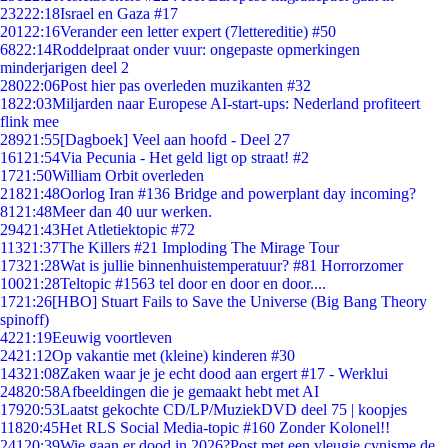
232
22:18
Israel en Gaza #17
201
22:16
Verander een letter expert (7lettereditie) #50
68
22:14
Roddelpraat onder vuur: ongepaste opmerkingen
minderjarigen deel 2
280
22:06
Post hier pas overleden muzikanten #32
18
22:03
Miljarden naar Europese AI-start-ups: Nederland profiteert
flink mee
289
21:55
[Dagboek] Veel aan hoofd - Deel 27
161
21:54
Via Pecunia - Het geld ligt op straat! #2
17
21:50
William Orbit overleden
218
21:48
Oorlog Iran #136 Bridge and powerplant day incoming?
81
21:48
Meer dan 40 uur werken.
294
21:43
Het Atletiektopic #72
113
21:37
The Killers #21 Imploding The Mirage Tour
173
21:28
Wat is jullie binnenhuistemperatuur? #81 Horrorzomer
100
21:28
Teltopic #1563 tel door en door en door....
17
21:26
[HBO] Stuart Fails to Save the Universe (Big Bang Theory
spinoff)
42
21:19
Eeuwig voortleven
24
21:12
Op vakantie met (kleine) kinderen #30
143
21:08
Zaken waar je je echt dood aan ergert #17 - Werklui
248
20:58
Afbeeldingen die je gemaakt hebt met AI
179
20:53
Laatst gekochte CD/LP/MuziekDVD deel 75 | koopjes
118
20:45
Het RLS Social Media-topic #160 Zonder Kolonel!!
241
20:39
Wie gaan er dood in 2026?Post met een vleugje cynisme de