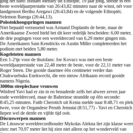
ging het hard: Biniam Mehary uit Ethiopië, 19 jaar jong, snelde in een
beste wereldjaarprestatie van 26:43,82 minuten naar de winst, nét voor
landgenoot Berihu Aregawi (26:43,84) en de volgende Ethiopiër,
Selemon Barega (26:44,13).
Polsstokhoogspringen mannen
Niet bepaald verrassend was Armand Duplantis de beste, maar de
Amerikaanse Zweed hield het dit keer redelijk bescheiden: 6,00 meter,
de drie pogingen voor een wereldrecord van 6,29 meter gingen mis.
De Amerikanen Sam Kendricks en Austin Miller completeerden het
podium met beiden 5,80 meter.
Kogelstoten mannen
Een 1-2'tje voor de thuisfans: Joe Kovacs was met een beste
wereldjaarprestatie van 22,48 meter de beste, voor de 22,11 meter van
Roger Steen. Die gooide daarmee één centimeter verder dan
Chukwuebuka Enekwechi, die een nieuw Afrikaans record gooide
namens Nigeria.
3000m steeplechase vrouwen
Winfred Yavi had er zin in en benaderde zelfs het alweer zeven jaar
oude wereldrecord, maar de Bahreinse strandde op één seconde:
8:45,25 minuten. Faith Cherotich uit Kenia snelde naar 8:48,71 en plek
twee, voor de Oegandese Peruth Jemutai (8:51,77) - Yavi en Cherotich
liepen wel de derde en vijfde tijd ooit.
Discuswerpen mannen
De Litouwse wereldrecordhouder Mykolas Alekna liet zijn klasse weer
zien: met 70,97 meter liet hij zien niet alleen op het wonderveld van