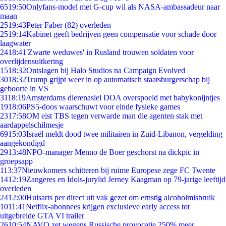
65
19:50
Onlyfans-model met G-cup wil als NASA-ambassadeur naar
maan
25
19:43
Peter Faber (82) overleden
25
19:14
Kabinet geeft bedrijven geen compensatie voor schade door
laagwater
24
18:41
'Zwarte weduwes' in Rusland trouwen soldaten voor
overlijdensuitkering
15
18:32
Ontslagen bij Halo Studios na Campaign Evolved
30
18:32
Trump grijpt weer in op automatisch staatsburgerschap bij
geboorte in VS
31
18:19
Amsterdams dierenasiel DOA overspoeld met babykonijntjes
19
18:06
PS5-doos waarschuwt voor einde fysieke games
23
17:58
OM eist TBS tegen verwarde man die agenten stak met
aardappelschilmesje
69
15:03
Israël meldt dood twee militairen in Zuid-Libanon, vergelding
aangekondigd
29
13:48
NPO-manager Menno de Boer geschorst na dickpic in
groepsapp
1
13:37
Nieuwkomers schitteren bij ruime Europese zege FC Twente
14
12:19
Zangeres en Idols-jurylid Jerney Kaagman op 79-jarige leeftijd
overleden
24
12:00
Huisarts per direct uit vak gezet om ernstig alcoholmisbruik
10
11:41
Netflix-abonnees krijgen exclusieve early access tot
uitgebreide GTA VI trailer
26
10:54
NAVO zet wegens Russische provocatie 250% meer