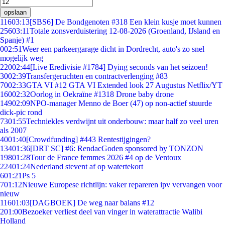
opslaan
116
03:13
[SBS6] De Bondgenoten #318 Een klein kusje moet kunnen
256
03:11
Totale zonsverduistering 12-08-2026 (Groenland, IJsland en
Spanje) #1
0
02:51
Weer een parkeergarage dicht in Dordrecht, auto's zo snel
mogelijk weg
220
02:44
[Live Eredivisie #1784] Dying seconds van het seizoen!
30
02:39
Transfergeruchten en contractverlenging #83
70
02:33
GTA VI #12 GTA VI Extended look 27 Augustus Netflix/YT
160
02:32
Oorlog in Oekraïne #1318 Drone baby drone
149
02:09
NPO-manager Menno de Boer (47) op non-actief stuurde
dick-pic rond
73
01:55
Techniekles verdwijnt uit onderbouw: maar half zo veel uren
als 2007
40
01:40
[Crowdfunding] #443 Rentestijgingen?
134
01:36
[DRT SC] #6: RendacGoden sponsored by TONZON
198
01:28
Tour de France femmes 2026 #4 op de Ventoux
224
01:24
Nederland stevent af op watertekort
6
01:21
Ps 5
7
01:12
Nieuwe Europese richtlijn: vaker repareren ipv vervangen voor
nieuw
116
01:03
[DAGBOEK] De weg naar balans #12
2
01:00
Bezoeker verliest deel van vinger in waterattractie Walibi
Holland