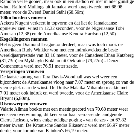
Ramona ver te gooien, maar ook in een stadion en met minder gunstige
wind. Ralford Mullings uit Jamaica werd knap tweede met 68,98
meter, voor de Zweed Daniel Ståhl (68,59m).
100m horden vrouwen
Ackera Nugent verkeert in topvorm en dat liet de Jamaicaanse
opnieuw zien: winst in 12,32 seconden, voor de Nigeriaanse Tobi
Amusan (12,38) en de Amerikaanse Kendra Harrison (12,50).
Kogelslingeren mannen
Het is geen Diamond League-onderdeel, maar was toch mooi: de
Amerikaan Rudy Winkler won met een indrukwekkende beste
wereldjaarprestatie van 83,16 meter, voor de Canadees Ethan Katzberg
(81,73m) en Mykhaylo Kokhan uit Oekraïne (79,27m) - Denzel
Comenentia werd met 76,51 meter zesde.
Verspringen vrouwen
De laatste sprong van Tara Davis-Woodhall was wel weer een
bijzondere: de Amerikaanse vloog naar 7,07 meter en sprong zo van de
vierde plek naar de winst. De Duitse Malaika Mihambo maakte met
7,01 meter ook indruk en werd tweede, voor de Amerikaanse Claire
Bryant (6,80m).
Discuswerpen vrouwen
Valarie Allman boekte met een meetingrecord van 70,68 meter weer
eens een overwinning, dit keer voor haar verrassende landgenote
Cierra Jackson, wiens enige geldige poging - van de zes - tot 67,82
meter kwam. De Kroatische Sandra Elkasevic werd met 66,97 meter
derde, voor Jorinde van Klinken's 66,19 meter.