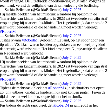
wordt verlengd. De uitgebreide onderbouwing volgt later. Volgens de
rechtbank vereist de veiligheid van de samenleving die beslissing.
— Saskia Belleman (@SaskiaBelleman)
July 7, 2025
Hij maakte beelden van het misbruik waardoor hij opklom in de
'hiërarchie' van kindermisbruikers. In 2023 zat tweederde van zijn straf
erop en ging hij naar een tbs-kliniek. Het is gebruikelijk dat er om de 2
jaar wordt beoordeeld of die behandeling moet worden verlengd.
#RobertM
— Saskia Belleman (@SaskiaBelleman)
July 7, 2025
Justitie kwam
#RobertM
,, geboren in Letland, op het spoor door een
tip uit de VS. Daar waren beelden opgedoken van een heel jong kind
dat ernstig werd misbruikt. Het kind droeg een Nijntje-truitje dat alleen
in Nederland werd verkocht.
— Saskia Belleman (@SaskiaBelleman)
July 7, 2025
Hij maakte beelden van het misbruik waardoor hij opklom in de
'hiërarchie' van kindermisbruikers. In 2023 zat tweederde van zijn straf
erop en ging hij naar een tbs-kliniek. Het is gebruikelijk dat er om de 2
jaar wordt beoordeeld of die behandeling moet worden verlengd.
#RobertM
— Saskia Belleman (@SaskiaBelleman)
July 7, 2025
Tijdens de rechtszaak bleek dat
#RobertM
zijn slachtoffers met opzet
zo jong uitkoos, omdat de kinderen nog niet konden praten. Tegen de
tijd dat ze dat wel konden, stopte hij met het misbruik.
— Saskia Belleman (@SaskiaBelleman)
July 7, 2025
Pas tijdens de rechtszaak bleek dat
#RobertM
in juni 2003 in het