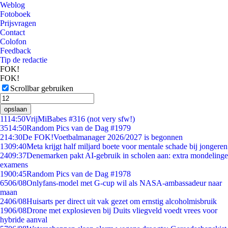
Weblog
Fotoboek
Prijsvragen
Contact
Colofon
Feedback
Tip de redactie
FOK!
FOK!
Scrollbar gebruiken
opslaan
11
14:50
VrijMiBabes #316 (not very sfw!)
35
14:50
Random Pics van de Dag #1979
2
14:30
De FOK!Voetbalmanager 2026/2027 is begonnen
13
09:40
Meta krijgt half miljard boete voor mentale schade bij jongeren
24
09:37
Denemarken pakt AI-gebruik in scholen aan: extra mondelinge
examens
19
00:45
Random Pics van de Dag #1978
65
06/08
Onlyfans-model met G-cup wil als NASA-ambassadeur naar
maan
24
06/08
Huisarts per direct uit vak gezet om ernstig alcoholmisbruik
19
06/08
Drone met explosieven bij Duits vliegveld voedt vrees voor
hybride aanval