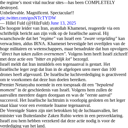
the regime’s most vital nuclear sites—has been COMPLETELY
destroyed.
Unbelievable. Magnificent. Spectacular!!
pic.twitter.com/gosNTcTYDW
— Hillel Fuld (@HilzFuld)
June 13, 2025
De hoogste leider van Iran, ayatollah Khamenei, reageerde via een
schriftelijk bericht aan zijn volk op de Israëlische aanval. Hij
waarschuwde dat het
"regime"
van Israël een
"zware vergelding"
kan
verwachten, aldus IRNA. Khamenei bevestigde het overlijden van de
hoge militairen en wetenschappers, maar benadrukte dat hun opvolgers
"direct hun taken zullen overnemen".
Volgens hem heeft Israël zichzelf
met deze actie een
"bitter en pijnlijk lot"
bezorgd.
Israël meldt dat Iran inmiddels een tegenaanval is gestart. Het
Israëlische leger zegt dat Iran in de afgelopen uren meer dan 100
drones heeft afgevuurd. De Israëlische luchtverdediging is geactiveerd
om te voorkomen dat deze hun doelen bereiken.
Premier Netanyahu noemde in een toespraak dit een
"bepalend
moment"
in de geschiedenis van Israël. Volgens hem zullen de
aanvallen meerdere dagen doorgaan en was de "eerste aanval"
succesvol. Het Israëlische luchtruim is voorlopig gesloten en het leger
staat klaar voor een eventuele Iraanse tegenaanval.
De Verenigde Staten zijn niet betrokken bij de luchtaanvallen, liet
minister van Buitenlandse Zaken Rubio weten in een persverklaring.
Israël zou hem hebben verzekerd dat deze actie nodig is voor de
verdediging van het land.