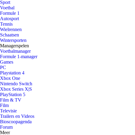
Sport
Voetbal
Formule 1
Autosport
Tennis
Wielrennen
Schaatsen
Wintersporten
Managerspelen
Voetbalmanager
Formule 1-manager
Games
PC
Playstation 4
Xbox One
Nintendo Switch
Xbox Series X|S
PlayStation 5
Film & TV
Film
Televisie
Trailers en Videos
Bioscoopagenda
Forum
Meer