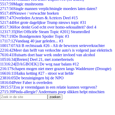
55
17:59
Magic mushrooms
27
17:56
Single mannen verplichtsingle moeders laten daten?
95
17:49
Nieuwe / verwachte boeken
89
17:47
Overleden Acteurs & Actrices Deel #15
52
17:44
Het grote dagelijkse Trump nieuws topic #31
85
17:36
Hoe denkt God echt over homo-seksualiteit? deel 4
123
17:35
[Het Officiële Steam Topic #201] Steamrolled
79
17:19
De Bondgenoten Spoiler Topic #3
171
17:12
Vandaag 40 jaar geleden... #3
100
17:07
Ali B rechtszaak #26 - Ali de bewezen serieverkrachter
22
16:42
Meer dan helft van verkochte auto's is volgend jaar elektrisch
76
16:41
Huisarts doet haar werk onder invloed van alcohol
105
16:34
[Breien] Deel 21, met zomerbreisels
113
16:24
[DAGBOEK] De weg naar balans #12
2
16:17
Schapen mogen niet meer grazen langs Waddenzee (Droogte)
166
16:11
Haiku ketting #27 - strooi wat liefde
238
16:05
De bezuinigingen bij de NPO
18
16:04
Peter Faber is overleden
39
15:57
Zou je vreemdgaan in een relatie kunnen vergeven?
27
15:39
Pinda-allergie? Andermans poep slikken helpt misschien