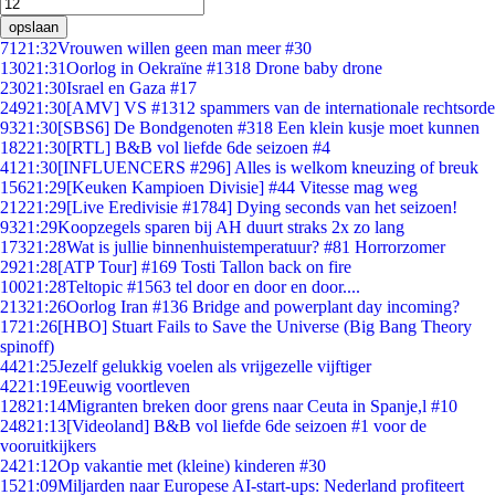
opslaan
71
21:32
Vrouwen willen geen man meer #30
130
21:31
Oorlog in Oekraïne #1318 Drone baby drone
230
21:30
Israel en Gaza #17
249
21:30
[AMV] VS #1312 spammers van de internationale rechtsorde
93
21:30
[SBS6] De Bondgenoten #318 Een klein kusje moet kunnen
182
21:30
[RTL] B&B vol liefde 6de seizoen #4
41
21:30
[INFLUENCERS #296] Alles is welkom kneuzing of breuk
156
21:29
[Keuken Kampioen Divisie] #44 Vitesse mag weg
212
21:29
[Live Eredivisie #1784] Dying seconds van het seizoen!
93
21:29
Koopzegels sparen bij AH duurt straks 2x zo lang
173
21:28
Wat is jullie binnenhuistemperatuur? #81 Horrorzomer
29
21:28
[ATP Tour] #169 Tosti Tallon back on fire
100
21:28
Teltopic #1563 tel door en door en door....
213
21:26
Oorlog Iran #136 Bridge and powerplant day incoming?
17
21:26
[HBO] Stuart Fails to Save the Universe (Big Bang Theory
spinoff)
44
21:25
Jezelf gelukkig voelen als vrijgezelle vijftiger
42
21:19
Eeuwig voortleven
128
21:14
Migranten breken door grens naar Ceuta in Spanje,l #10
248
21:13
[Videoland] B&B vol liefde 6de seizoen #1 voor de
vooruitkijkers
24
21:12
Op vakantie met (kleine) kinderen #30
15
21:09
Miljarden naar Europese AI-start-ups: Nederland profiteert