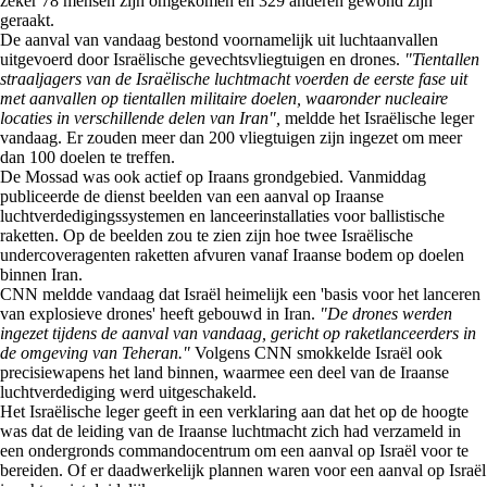
zeker 78 mensen zijn omgekomen en 329 anderen gewond zijn
geraakt.
De aanval van vandaag bestond voornamelijk uit luchtaanvallen
uitgevoerd door Israëlische gevechtsvliegtuigen en drones.
"Tientallen
straaljagers van de Israëlische luchtmacht voerden de eerste fase uit
met aanvallen op tientallen militaire doelen, waaronder nucleaire
locaties in verschillende delen van Iran",
meldde het Israëlische leger
vandaag. Er zouden meer dan 200 vliegtuigen zijn ingezet om meer
dan 100 doelen te treffen.
De Mossad was ook actief op Iraans grondgebied. Vanmiddag
publiceerde de dienst beelden van een aanval op Iraanse
luchtverdedigingssystemen en lanceerinstallaties voor ballistische
raketten. Op de beelden zou te zien zijn hoe twee Israëlische
undercoveragenten raketten afvuren vanaf Iraanse bodem op doelen
binnen Iran.
CNN meldde vandaag dat Israël heimelijk een 'basis voor het lanceren
van explosieve drones' heeft gebouwd in Iran.
"De drones werden
ingezet tijdens de aanval van vandaag, gericht op raketlanceerders in
de omgeving van Teheran."
Volgens CNN smokkelde Israël ook
precisiewapens het land binnen, waarmee een deel van de Iraanse
luchtverdediging werd uitgeschakeld.
Het Israëlische leger geeft in een verklaring aan dat het op de hoogte
was dat de leiding van de Iraanse luchtmacht zich had verzameld in
een ondergronds commandocentrum om een aanval op Israël voor te
bereiden. Of er daadwerkelijk plannen waren voor een aanval op Israël