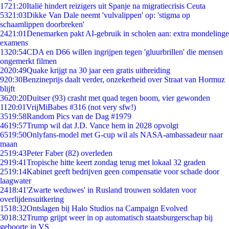
17
21:20
Italië hindert reizigers uit Spanje na migratiecrisis Ceuta
53
21:03
Dikke Van Dale neemt 'vulvalippen' op: 'stigma op
schaamlippen doorbreken'
24
21:01
Denemarken pakt AI-gebruik in scholen aan: extra mondelinge
examens
13
20:54
CDA en D66 willen ingrijpen tegen 'gluurbrillen' die mensen
ongemerkt filmen
20
20:49
Quake krijgt na 30 jaar een gratis uitbreiding
9
20:30
Benzineprijs daalt verder, onzekerheid over Straat van Hormuz
blijft
36
20:20
Duitser (93) crasht met quad tegen boom, vier gewonden
11
20:01
VrijMiBabes #316 (not very sfw!)
35
19:58
Random Pics van de Dag #1979
46
19:57
Trump wil dat J.D. Vance hem in 2028 opvolgt
65
19:50
Onlyfans-model met G-cup wil als NASA-ambassadeur naar
maan
25
19:43
Peter Faber (82) overleden
29
19:41
Tropische hitte keert zondag terug met lokaal 32 graden
25
19:14
Kabinet geeft bedrijven geen compensatie voor schade door
laagwater
24
18:41
'Zwarte weduwes' in Rusland trouwen soldaten voor
overlijdensuitkering
15
18:32
Ontslagen bij Halo Studios na Campaign Evolved
30
18:32
Trump grijpt weer in op automatisch staatsburgerschap bij
geboorte in VS