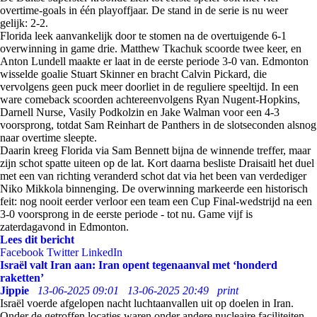
overtime-goals in één playoffjaar. De stand in de serie is nu weer
gelijk: 2-2.
Florida leek aanvankelijk door te stomen na de overtuigende 6-1
overwinning in game drie. Matthew Tkachuk scoorde twee keer, en
Anton Lundell maakte er laat in de eerste periode 3-0 van. Edmonton
wisselde goalie Stuart Skinner en bracht Calvin Pickard, die
vervolgens geen puck meer doorliet in de reguliere speeltijd. In een
ware comeback scoorden achtereenvolgens Ryan Nugent-Hopkins,
Darnell Nurse, Vasily Podkolzin en Jake Walman voor een 4-3
voorsprong, totdat Sam Reinhart de Panthers in de slotseconden alsnog
naar overtime sleepte.
Daarin kreeg Florida via Sam Bennett bijna de winnende treffer, maar
zijn schot spatte uiteen op de lat. Kort daarna besliste Draisaitl het duel
met een van richting veranderd schot dat via het been van verdediger
Niko Mikkola binnenging. De overwinning markeerde een historisch
feit: nog nooit eerder verloor een team een Cup Final-wedstrijd na een
3-0 voorsprong in de eerste periode - tot nu. Game vijf is
zaterdagavond in Edmonton.
Lees dit bericht
Facebook
Twitter
LinkedIn
Israël valt Iran aan: Iran opent tegenaanval met ‘honderd
raketten’
Jippie
13-06-2025 09:01
13-06-2025 20:49
print
Israël voerde afgelopen nacht luchtaanvallen uit op doelen in Iran.
Onder de getroffen locaties waren onder andere nucleaire faciliteiten