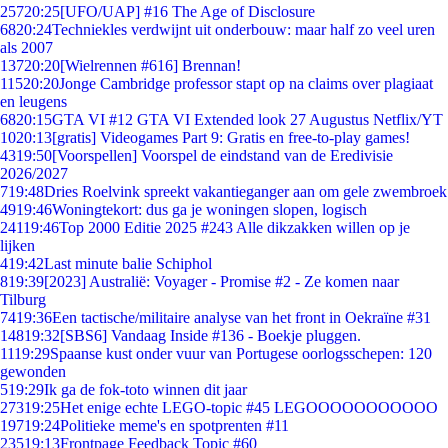
257
20:25
[UFO/UAP] #16 The Age of Disclosure
68
20:24
Techniekles verdwijnt uit onderbouw: maar half zo veel uren
als 2007
137
20:20
[Wielrennen #616] Brennan!
115
20:20
Jonge Cambridge professor stapt op na claims over plagiaat
en leugens
68
20:15
GTA VI #12 GTA VI Extended look 27 Augustus Netflix/YT
10
20:13
[gratis] Videogames Part 9: Gratis en free-to-play games!
43
19:50
[Voorspellen] Voorspel de eindstand van de Eredivisie
2026/2027
7
19:48
Dries Roelvink spreekt vakantieganger aan om gele zwembroek
49
19:46
Woningtekort: dus ga je woningen slopen, logisch
241
19:46
Top 2000 Editie 2025 #243 Alle dikzakken willen op je
lijken
4
19:42
Last minute balie Schiphol
8
19:39
[2023] Australië: Voyager - Promise #2 - Ze komen naar
Tilburg
74
19:36
Een tactische/militaire analyse van het front in Oekraïne #31
148
19:32
[SBS6] Vandaag Inside #136 - Boekje pluggen.
11
19:29
Spaanse kust onder vuur van Portugese oorlogsschepen: 120
gewonden
5
19:29
Ik ga de fok-toto winnen dit jaar
273
19:25
Het enige echte LEGO-topic #45 LEGOOOOOOOOOOO
197
19:24
Politieke meme's en spotprenten #11
235
19:13
Frontpage Feedback Topic #60