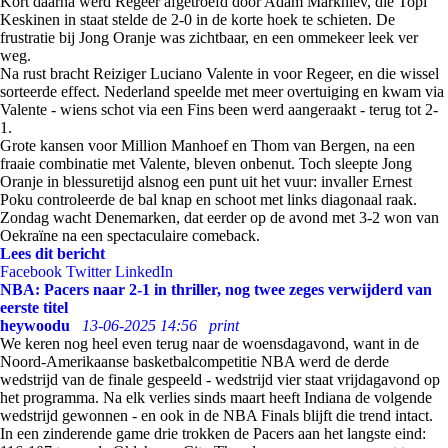
Kort daarna werd Regeer afgetroefd door Adam Markhiev, die Topi
Keskinen in staat stelde de 2-0 in de korte hoek te schieten. De
frustratie bij Jong Oranje was zichtbaar, en een ommekeer leek ver
weg.
Na rust bracht Reiziger Luciano Valente in voor Regeer, en die wissel
sorteerde effect. Nederland speelde met meer overtuiging en kwam via
Valente - wiens schot via een Fins been werd aangeraakt - terug tot 2-
1.
Grote kansen voor Million Manhoef en Thom van Bergen, na een
fraaie combinatie met Valente, bleven onbenut. Toch sleepte Jong
Oranje in blessuretijd alsnog een punt uit het vuur: invaller Ernest
Poku controleerde de bal knap en schoot met links diagonaal raak.
Zondag wacht Denemarken, dat eerder op de avond met 3-2 won van
Oekraïne na een spectaculaire comeback.
Lees dit bericht
Facebook
Twitter
LinkedIn
NBA: Pacers naar 2-1 in thriller, nog twee zeges verwijderd van
eerste titel
heywoodu
13-06-2025 14:56
print
We keren nog heel even terug naar de woensdagavond, want in de
Noord-Amerikaanse basketbalcompetitie NBA werd de derde
wedstrijd van de finale gespeeld - wedstrijd vier staat vrijdagavond op
het programma. Na elk verlies sinds maart heeft Indiana de volgende
wedstrijd gewonnen - en ook in de NBA Finals blijft die trend intact.
In een zinderende game drie trokken de Pacers aan het langste eind: