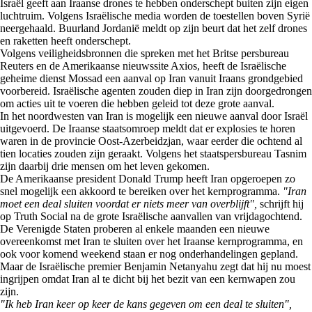
Israël geeft aan Iraanse drones te hebben onderschept buiten zijn eigen
luchtruim. Volgens Israëlische media worden de toestellen boven Syrië
neergehaald. Buurland Jordanië meldt op zijn beurt dat het zelf drones
en raketten heeft onderschept.
Volgens veiligheidsbronnen die spreken met het Britse persbureau
Reuters en de Amerikaanse nieuwssite Axios, heeft de Israëlische
geheime dienst Mossad een aanval op Iran vanuit Iraans grondgebied
voorbereid. Israëlische agenten zouden diep in Iran zijn doorgedrongen
om acties uit te voeren die hebben geleid tot deze grote aanval.
In het noordwesten van Iran is mogelijk een nieuwe aanval door Israël
uitgevoerd. De Iraanse staatsomroep meldt dat er explosies te horen
waren in de provincie Oost-Azerbeidzjan, waar eerder die ochtend al
tien locaties zouden zijn geraakt. Volgens het staatspersbureau Tasnim
zijn daarbij drie mensen om het leven gekomen.
De Amerikaanse president Donald Trump heeft Iran opgeroepen zo
snel mogelijk een akkoord te bereiken over het kernprogramma.
"Iran
moet een deal sluiten voordat er niets meer van overblijft",
schrijft hij
op Truth Social na de grote Israëlische aanvallen van vrijdagochtend.
De Verenigde Staten proberen al enkele maanden een nieuwe
overeenkomst met Iran te sluiten over het Iraanse kernprogramma, en
ook voor komend weekend staan er nog onderhandelingen gepland.
Maar de Israëlische premier Benjamin Netanyahu zegt dat hij nu moest
ingrijpen omdat Iran al te dicht bij het bezit van een kernwapen zou
zijn.
"Ik heb Iran keer op keer de kans gegeven om een deal te sluiten",