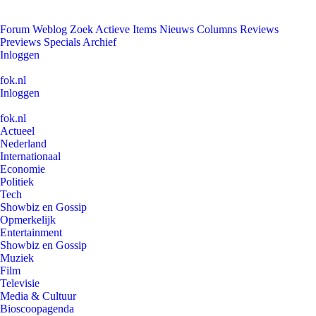
Forum
Weblog
Zoek
Actieve Items
Nieuws
Columns
Reviews
Previews
Specials
Archief
Inloggen
fok.nl
Inloggen
fok.nl
Actueel
Nederland
Internationaal
Economie
Politiek
Tech
Showbiz en Gossip
Opmerkelijk
Entertainment
Showbiz en Gossip
Muziek
Film
Televisie
Media & Cultuur
Bioscoopagenda