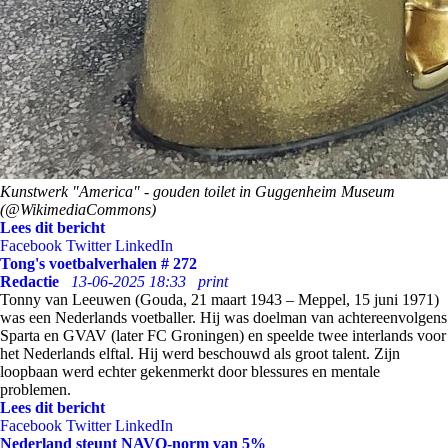
Kunstwerk "America" - gouden toilet in Guggenheim Museum
(@WikimediaCommons)
Lees dit bericht
Facebook
Twitter
LinkedIn
Tong's voetbalverhalen # 272
Redactie
13-06-2025 18:33
print
Tonny van Leeuwen (Gouda, 21 maart 1943 – Meppel, 15 juni 1971)
was een Nederlands voetballer. Hij was doelman van achtereenvolgens
Sparta en GVAV (later FC Groningen) en speelde twee interlands voor
het Nederlands elftal. Hij werd beschouwd als groot talent. Zijn
loopbaan werd echter gekenmerkt door blessures en mentale
problemen.
Lees dit bericht
Facebook
Twitter
LinkedIn
Nederland steunt NAVO-norm van 5%