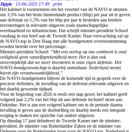
Jippie
13-06-2025 17:49
print
Het kabinet is voornemens om het voorstel van de NAVO te steunen
om 3,5% van het bruto binnenlands product (bbp) per jaar uit te geven
aan defensie en 1,5% van het bbp per jaar te besteden aan bredere
investeringen in relevante uitgaven zoals maatschappelijke
weerbaarheid en infrastructuur. Dat schrijft minister-president Schoof
vandaag in een brief aan de Tweede Kamer. Naar verwachting zal op
de NAVO-top in Den Haag met alle bondgenoten overeenstemming
worden bereikt over het percentage.
Minister-president Schoof:
“Met een oorlog op ons continent is onze
veiligheid geen vanzelfsprekendheid meer. Het is dan ook
onvermijdelijk dat we meer investeren in onze eigen defensie. Het
NAVO-bondgenootschap is daarbij onmisbaar. Nederland neemt
hierin zijn verantwoordelijkheid.”
De NAVO-bondgenoten blijven de komende tijd in gesprek over de
precieze definities, de invulling van de defensie-relevante uitgaven en
het daarbij gewenste tijdpad.
Voor de begroting van 2026 is reeds een stap gezet; het kabinet geeft
volgend jaar 2,2% van het bbp uit aan defensie inclusief steun aan
Oekraïne. Het is aan een volgend kabinet om in de periode daarna
invulling te geven aan de doelstelling en daarbij steeds een integrale
weging te maken ten opzichte van andere uitgaven.
Op dinsdag 17 juni debatteert de Tweede Kamer met de minister-
president, de minister van Buitenlandse Zaken en de minister van
Defensie over de Nederlandse inzet voor de NAVO top. Nederland is