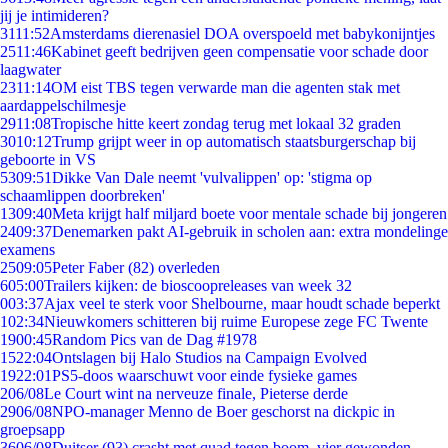
jij je intimideren?
31
11:52
Amsterdams dierenasiel DOA overspoeld met babykonijntjes
25
11:46
Kabinet geeft bedrijven geen compensatie voor schade door
laagwater
23
11:14
OM eist TBS tegen verwarde man die agenten stak met
aardappelschilmesje
29
11:08
Tropische hitte keert zondag terug met lokaal 32 graden
30
10:12
Trump grijpt weer in op automatisch staatsburgerschap bij
geboorte in VS
53
09:51
Dikke Van Dale neemt 'vulvalippen' op: 'stigma op
schaamlippen doorbreken'
13
09:40
Meta krijgt half miljard boete voor mentale schade bij jongeren
24
09:37
Denemarken pakt AI-gebruik in scholen aan: extra mondelinge
examens
25
09:05
Peter Faber (82) overleden
6
05:00
Trailers kijken: de bioscoopreleases van week 32
0
03:37
Ajax veel te sterk voor Shelbourne, maar houdt schade beperkt
1
02:34
Nieuwkomers schitteren bij ruime Europese zege FC Twente
19
00:45
Random Pics van de Dag #1978
15
22:04
Ontslagen bij Halo Studios na Campaign Evolved
19
22:01
PS5-doos waarschuwt voor einde fysieke games
2
06/08
Le Court wint na nerveuze finale, Pieterse derde
29
06/08
NPO-manager Menno de Boer geschorst na dickpic in
groepsapp
36
06/08
Duitser (93) crasht met quad tegen boom, vier gewonden