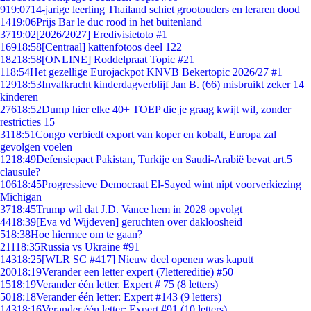
9
19:07
14-jarige leerling Thailand schiet grootouders en leraren dood
14
19:06
Prijs Bar le duc rood in het buitenland
37
19:02
[2026/2027] Eredivisietoto #1
169
18:58
[Centraal] kattenfotoos deel 122
182
18:58
[ONLINE] Roddelpraat Topic #21
1
18:54
Het gezellige Eurojackpot KNVB Bekertopic 2026/27 #1
129
18:53
Invalkracht kinderdagverblijf Jan B. (66) misbruikt zeker 14
kinderen
276
18:52
Dump hier elke 40+ TOEP die je graag kwijt wil, zonder
restricties 15
31
18:51
Congo verbiedt export van koper en kobalt, Europa zal
gevolgen voelen
12
18:49
Defensiepact Pakistan, Turkije en Saudi-Arabië bevat art.5
clausule?
106
18:45
Progressieve Democraat El-Sayed wint nipt voorverkiezing
Michigan
37
18:45
Trump wil dat J.D. Vance hem in 2028 opvolgt
44
18:39
[Eva vd Wijdeven] geruchten over dakloosheid
5
18:38
Hoe hiermee om te gaan?
211
18:35
Russia vs Ukraine #91
143
18:25
[WLR SC #417] Nieuw deel openen was kaputt
200
18:19
Verander een letter expert (7lettereditie) #50
15
18:19
Verander één letter. Expert # 75 (8 letters)
50
18:18
Verander één letter: Expert #143 (9 letters)
143
18:16
Verander één letter: Expert #91 (10 letters)