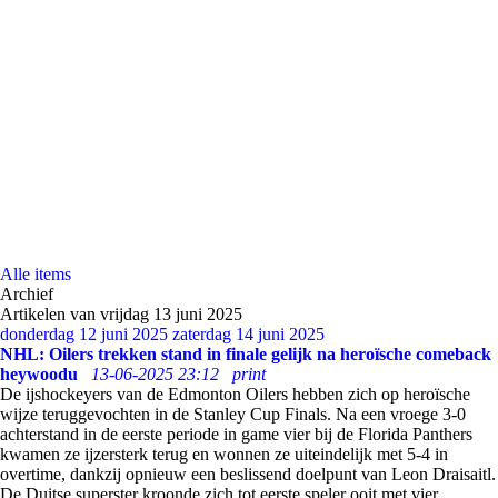
Alle items
Archief
Artikelen van vrijdag 13 juni 2025
donderdag 12 juni 2025
zaterdag 14 juni 2025
NHL: Oilers trekken stand in finale gelijk na heroïsche comeback
heywoodu
13-06-2025 23:12
print
De ijshockeyers van de Edmonton Oilers hebben zich op heroïsche
wijze teruggevochten in de Stanley Cup Finals. Na een vroege 3-0
achterstand in de eerste periode in game vier bij de Florida Panthers
kwamen ze ijzersterk terug en wonnen ze uiteindelijk met 5-4 in
overtime, dankzij opnieuw een beslissend doelpunt van Leon Draisaitl.
De Duitse superster kroonde zich tot eerste speler ooit met vier