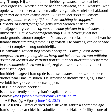
zegt Trump. Hij zou de Iraniërs hebben gewaarschuwd dat het anders
'veel erger' zou worden dan ze hadden verwacht, en hij waarschuwt nu
opnieuw dat er meer aanvallen zullen volgen als ze niet snel akkoord
gaan met de Amerikaanse eisen.
"Er is al veel dood en verderf
geweest, maar er is nog tijd om deze slachting te stoppen."
Eerdere berichtgeving:
Volgens Israël werden er tientallen
straaljagers ingezet die
"op verschillende plekken in Iran"
aanvallen
uitvoerden. Het VN-atoomagentschap IAEA bevestigt dat het
ondergrondse atoomcomplex in Natanz, een cruciaal onderdeel van het
Iraanse nucleaire programma, is getroffen. De omvang van de schade
aan het complex is nog onduidelijk.
De aanvallen zouden nog steeds doorgaan.
"Onze piloten hebben
aangevallen en zijn nog steeds bezig met het aanvallen van militaire
doelen en locaties die verband houden met het nucleaire programma
in verschillende delen van Iran",
zegt een woordvoerder van het
Israëlische leger.
Inmiddels reageert Iran op de Israëlische aanval door zo'n honderd
drones naar Israël te sturen. De Israëlische luchtverdediging is naar
verluidt bezig deze te onderscheppen.
Dit zijn de eerste beelden:
Israel is currently striking Iran’s capital, Tehran.
Follow:
@AFpost
pic.twitter.com/YzYr0CneRz
— AF Post (@AFpost)
June 13, 2025
BREAKING!! Israel carried out a strike in Tabriz a short time ago.
Iran’s top nuclear chief has admitted that the Natanz facility—one of