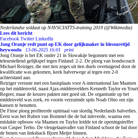
Nederlandse soldaat op NAVSCIATTS-training 2019 (@Wikimedia)
Lees dit bericht
Facebook
Twitter
LinkedIn
Jong Oranje redt punt op EK door gelijkmaker in blessuretijd
heywoodu
13-06-2025 16:01
print
Jong Oranje is het EK onder 21 in Slowakije begonnen met een
teleurstellend gelijkspel tegen Finland: 2-2. De ploeg van bondscoach
Michael Reiziger, die met tien zeges uit tien duels overtuigend door de
kwalificatie was gekomen, keek halverwege al tegen een 2-0
achterstand aan.
Reiziger verraste met een basisplaats voor A-international Ian Maatsen
op het middenveld, naast Ajax-middenvelders Kenneth Taylor en Youri
Regeer, maar de keuzes pakten niet goed uit. De organisatie op het
middenveld was zoek, en voorin verzuimde spits Noah Ohio om zijn
kansen te benutten.
De Finse ploeg profiteerde optimaal van slordig Nederlands balverlies.
Eerst was het Ruben van Bommel die de bal inleverde, waarna een
mislukte opbouw via Maatsen en Taylor leidde tot de openingstreffer
van Casper Terho. De vleugelaanvaller van Finland schoot de bal door
de benen van linksback Bjorn Meijer binnen.