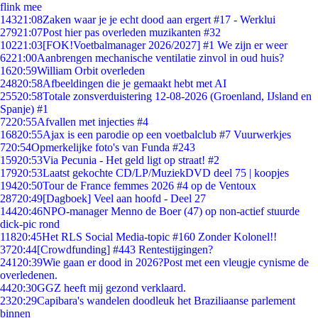
flink mee
143
21:08
Zaken waar je je echt dood aan ergert #17 - Werklui
279
21:07
Post hier pas overleden muzikanten #32
102
21:03
[FOK!Voetbalmanager 2026/2027] #1 We zijn er weer
62
21:00
Aanbrengen mechanische ventilatie zinvol in oud huis?
16
20:59
William Orbit overleden
248
20:58
Afbeeldingen die je gemaakt hebt met AI
255
20:58
Totale zonsverduistering 12-08-2026 (Groenland, IJsland en
Spanje) #1
72
20:55
Afvallen met injecties #4
168
20:55
Ajax is een parodie op een voetbalclub #7 Vuurwerkjes
7
20:54
Opmerkelijke foto's van Funda #243
159
20:53
Via Pecunia - Het geld ligt op straat! #2
179
20:53
Laatst gekochte CD/LP/MuziekDVD deel 75 | koopjes
194
20:50
Tour de France femmes 2026 #4 op de Ventoux
287
20:49
[Dagboek] Veel aan hoofd - Deel 27
144
20:46
NPO-manager Menno de Boer (47) op non-actief stuurde
dick-pic rond
118
20:45
Het RLS Social Media-topic #160 Zonder Kolonel!!
37
20:44
[Crowdfunding] #443 Rentestijgingen?
241
20:39
Wie gaan er dood in 2026?Post met een vleugje cynisme de
overledenen.
44
20:30
GGZ heeft mij gezond verklaard.
23
20:29
Capibara's wandelen doodleuk het Braziliaanse parlement
binnen