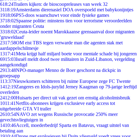
6
18:24
Trailers kijken: de bioscoopreleases van week 32
31
18:19
Amsterdams dierenasiel DOA overspoeld met babykonijntjes
19
18:06
PS5-doos waarschuwt voor einde fysieke games
37
18:02
Spaanse politie: minstens tien voor terrorisme veroordeelden
onder migranten Ceuta
33
18:02
Ceuta-leider noemt Marokkaanse grensaanval door migranten
'gruweldaad'
23
17:58
OM eist TBS tegen verwarde man die agenten stak met
aardappelschilmesje
13
17:41
Meta krijgt half miljard boete voor mentale schade bij jongeren
69
15:03
Israël meldt dood twee militairen in Zuid-Libanon, vergelding
aangekondigd
29
13:48
NPO-manager Menno de Boer geschorst na dickpic in
groepsapp
1
13:37
Nieuwkomers schitteren bij ruime Europese zege FC Twente
14
12:19
Zangeres en Idols-jurylid Jerney Kaagman op 79-jarige leeftijd
overleden
24
12:00
Huisarts per direct uit vak gezet om ernstig alcoholmisbruik
10
11:41
Netflix-abonnees krijgen exclusieve early access tot
uitgebreide GTA VI trailer
26
10:54
NAVO zet wegens Russische provocatie 250% meer
gevechtsvliegtuigen in
14
10:46
Accell, moederbedrijf Sparta en Batavus, vraagt uitstel van
betaling aan
19
10:44
Drone met explosieven bij Duits vliegveld voedt vrees voor