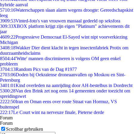
hybride aanval
57
10:16
Waterschappen slaan alarm wegens droogte: Gereedschapskist
leeg
39
09:53
Vinted-foto's van vrouwen massaal gedeeld op seksfora
3
09:33
XBOX platform krijgt zijn eigen "Platinum" achievements dit
jaar
46
09:22
Progressieve Democraat El-Sayed wint nipt voorverkiezing
Michigan
34
08:18
Wakker Dier dient klacht in tegen insectenfabriek Protix om
duurzaamheidsclaims
85
04:44
'Witte' mannen discrimineren is volgens OM geen enkel
probleem
37
04:13
Random Pics van de Dag #1977
27
03:06
Doden bij Oekraïense droneaanvallen op Moskou en Sint-
Petersburg
34
01:01
Kind overleden na aanrijding door AH-bestelbus in Dordrecht
53
00:28
Van den Brink zet nog eens 14 gemeenten onder toezicht om
spreidingswet
22
22:50
Iran en Oman eens over route Straat van Hormuz, VS
buitenspel
2
22:17
Le Court wint na nerveuze finale, Pieterse derde
Forum
Forum
Scrollbar gebruiken