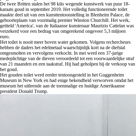
De twee Britten stalen het 98 kilo wegende kunstwerk van puur 18-
karaats goud in september 2019. Het volledig functionerende toilet
maakte deel uit van een kunsttentoonstelling in Blenheim Palace, de
geboorteplaats van voormalig premier Winston Churchill. Het werk,
getiteld 'America', van de Italiaanse kunstenaar Maurizio Cattelan was
verzekerd voor een bedrag van omgerekend ongeveer 5,3 miljoen
euro.
Het toilet is nooit meer boven water gekomen. Volgens rechercheurs
hebben de daders het edelmetaal waarschijnlijk kort na de diefstal
omgesmolten en vervolgens verkocht. In mei werd een 37-jarige
medeplichtige van de dieven veroordeeld tot een voorwaardelijke straf
van 21 maanden en een taakstraf. Hij had geholpen bij de verkoop van
het goud.
Het gouden toilet werd eerder tentoongesteld in het Guggenheim
Museum in New York en had enige bekendheid verworven omdat het
museum het uitleende aan de toenmalige en huidige Amerikaanse
president Donald Trump.