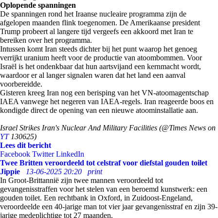
Oplopende spanningen
De spanningen rond het Iraanse nucleaire programma zijn de
afgelopen maanden flink toegenomen. De Amerikaanse president
Trump probeert al langere tijd vergeefs een akkoord met Iran te
bereiken over het programma.
Intussen komt Iran steeds dichter bij het punt waarop het genoeg
verrijkt uranium heeft voor de productie van atoombommen. Voor
Israël is het ondenkbaar dat hun aartsvijand een kernmacht wordt,
waardoor er al langer signalen waren dat het land een aanval
voorbereidde.
Gisteren kreeg Iran nog een berisping van het VN-atoomagentschap
IAEA vanwege het negeren van IAEA-regels. Iran reageerde boos en
kondigde direct de opening van een nieuwe atoominstallatie aan.
Israel Strikes Iran's Nuclear And Military Facilities (@Times News on
YT
130625)
Lees dit bericht
Facebook
Twitter
LinkedIn
Twee Britten veroordeeld tot celstraf voor diefstal gouden toilet
Jippie
13-06-2025 20:20
print
In Groot-Brittannië zijn twee mannen veroordeeld tot
gevangenisstraffen voor het stelen van een beroemd kunstwerk: een
gouden toilet. Een rechtbank in Oxford, in Zuidoost-Engeland,
veroordeelde een 40-jarige man tot vier jaar gevangenisstraf en zijn 39-
jarige medeplichtige tot 27 maanden.