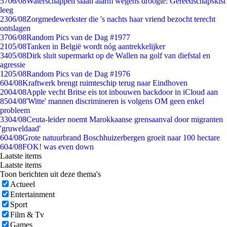
57
06/08
Waterschappen slaan alarm wegens droogte: Gereedschapskist
leeg
23
06/08
Zorgmedewerkster die 's nachts haar vriend bezocht terecht
ontslagen
37
06/08
Random Pics van de Dag #1977
21
05/08
Tanken in België wordt nóg aantrekkelijker
34
05/08
Dirk sluit supermarkt op de Wallen na golf van diefstal en
agressie
12
05/08
Random Pics van de Dag #1976
6
04/08
Kraftwerk brengt ruimteschip terug naar Eindhoven
20
04/08
Apple vecht Britse eis tot inbouwen backdoor in iCloud aan
85
04/08
'Witte' mannen discrimineren is volgens OM geen enkel
probleem
33
04/08
Ceuta-leider noemt Marokkaanse grensaanval door migranten
'gruweldaad'
6
04/08
Grote natuurbrand Boschhuizerbergen groeit naar 100 hectare
6
04/08
FOK! was even down
Laatste items
Laatste items
Toon berichten uit deze thema's
Actueel
Entertainment
Sport
Film & Tv
Games