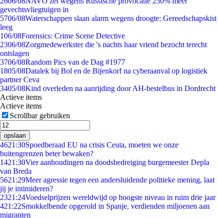
26
06/08
NAVO zet wegens Russische provocatie 250% meer
gevechtsvliegtuigen in
57
06/08
Waterschappen slaan alarm wegens droogte: Gereedschapskist
leeg
1
06/08
Forensics: Crime Scene Detective
23
06/08
Zorgmedewerkster die 's nachts haar vriend bezocht terecht
ontslagen
37
06/08
Random Pics van de Dag #1977
18
05/08
Datalek bij Bol en de Bijenkorf na cyberaanval op logistiek
partner Ceva
34
05/08
Kind overleden na aanrijding door AH-bestelbus in Dordrecht
Actieve items
Actieve items
Scrollbar gebruiken
opslaan
46
21:30
Spoedberaad EU na crisis Ceuta, moeten we onze
buitengrenzen beter bewaken?
14
21:30
Vier aanhoudingen na doodsbedreiging burgemeester Depla
van Breda
56
21:29
Meer agressie tegen een andersluidende politieke mening, laat
jij je intimideren?
23
21:24
Voedselprijzen wereldwijd op hoogste niveau in ruim drie jaar
4
21:22
Smokkelbende opgerold in Spanje, verdienden miljoenen aan
migranten