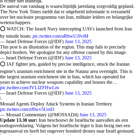
is echter niet duidelijk.
De aanval van vandaag is waarschijnlijk jarenlang zorgvuldig gepland.
The New York Times meldt dat er uitgebreid informatie is verzameld
over het nucleaire programma van Iran, militaire leiders en belangrijke
wetenschappers.
⭕️ WATCH: The Israeli Navy intercepting UAVs launched from Iran
by missile boats:
pic.twitter.com/aRbwUJJviM
— Israel Defense Forces (@IDF)
June 13, 2025
This post is an illustration of the region. This map fails to precisely
depict borders. We apologize for any offense caused by this image.
— Israel Defense Forces (@IDF)
June 13, 2025
⭕️ IAF fighter jets, guided by precise intelligence, struck the Iranian
regime's uranium enrichment site in the Natanz area overnight. This is
the largest uranium enrichment site in Iran, which has operated for
years to achieve nuclear weapons capability and houses the…
pic.twitter.com/JVLIZFHwLm
— Israel Defense Forces (@IDF)
June 13, 2025
\
Mossad Agents Deploy Attack Systems in Iranian Territory
pic.twitter.com/zf0wv5Ued3
— Mossad Commentary (@MOSSADil)
June 13, 2025
Update 13.30 uur:
Iran beschouwt de Israëlische aanvallen als een
oorlogsverklaring. Volgens het Israëlische leger is Iran bezig met een
tegenaanval en heeft het ongeveer honderd drones naar Israël gestuurd.