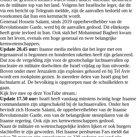
en de militaire top van het land. Volgens het Israëlische leger, dat dit
via een bericht op Telegram meldde, zijn de aanvallen bedoeld om te
voorkomen dat Iran een kernmacht wordt.
Generaal Hossein Salami, sinds 2019 opperbevelhebber van de
Revolutionaire Garde, werd bij de aanvallen gedood. Dit elitekorps
heeft grote invloed in Iran. Ook stafchef Mohammad Bagheri kwam
om het leven, evenals een hoge generaal en twee belangrijke
kernwetenschappers.
Update 20.45 uur:
Iraanse media melden dat het leger met een
tegenaanval is begonnen en honderden raketten heeft zijn gelanceerd.
Dat zou de vergelding zijn voor de grootschalige luchtaanvallen op
nucleaire en militaire doelwitten die Israël vrijdag op Iran uitvoerde.
Boven onder meer Jeruzalem zijn explosies gehoord en bij Tel Aviv
wordt een rookpluim gezien. In meerdere delen van Israël ging het
luchtalarm af. De bevolking is opgeroepen naar de schuilkelders te
gaan.
Kijk live mee op deze YouTube stream.:
Update 17.50 uur:
Israël heeft vandaag minstens twintig hoge Iraanse
commandanten zijn uitgeschakeld bij de luchtaanvallen. Onder hen
bevindt zich Hossein Salami, de opperbevelhebber van de Iraanse
Revolutionaire Garde, een van de belangrijkste steunpilaren van de
Iraanse regering. Ook zijn zes kernwetenschappers gedood.
Naast de militaire en wetenschappelijke leiders lijken er ook burgers
slachtoffer te zijn geworden. Het Iraanse persbureau Fars meldt dat