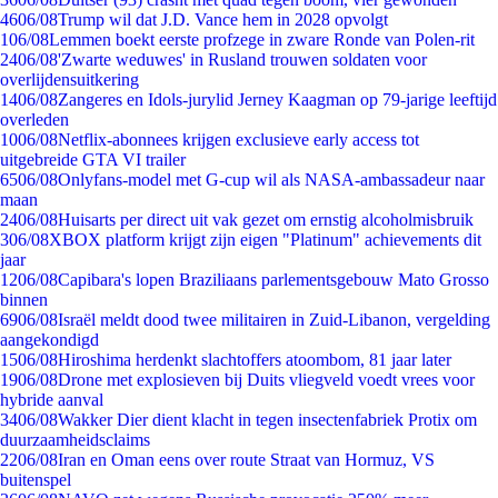
46
06/08
Trump wil dat J.D. Vance hem in 2028 opvolgt
1
06/08
Lemmen boekt eerste profzege in zware Ronde van Polen-rit
24
06/08
'Zwarte weduwes' in Rusland trouwen soldaten voor
overlijdensuitkering
14
06/08
Zangeres en Idols-jurylid Jerney Kaagman op 79-jarige leeftijd
overleden
10
06/08
Netflix-abonnees krijgen exclusieve early access tot
uitgebreide GTA VI trailer
65
06/08
Onlyfans-model met G-cup wil als NASA-ambassadeur naar
maan
24
06/08
Huisarts per direct uit vak gezet om ernstig alcoholmisbruik
3
06/08
XBOX platform krijgt zijn eigen "Platinum" achievements dit
jaar
12
06/08
Capibara's lopen Braziliaans parlementsgebouw Mato Grosso
binnen
69
06/08
Israël meldt dood twee militairen in Zuid-Libanon, vergelding
aangekondigd
15
06/08
Hiroshima herdenkt slachtoffers atoombom, 81 jaar later
19
06/08
Drone met explosieven bij Duits vliegveld voedt vrees voor
hybride aanval
34
06/08
Wakker Dier dient klacht in tegen insectenfabriek Protix om
duurzaamheidsclaims
22
06/08
Iran en Oman eens over route Straat van Hormuz, VS
buitenspel