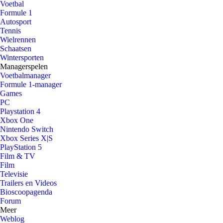
Voetbal
Formule 1
Autosport
Tennis
Wielrennen
Schaatsen
Wintersporten
Managerspelen
Voetbalmanager
Formule 1-manager
Games
PC
Playstation 4
Xbox One
Nintendo Switch
Xbox Series X|S
PlayStation 5
Film & TV
Film
Televisie
Trailers en Videos
Bioscoopagenda
Forum
Meer
Weblog