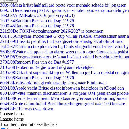
3
09:40
Meta krijgt half miljard boete voor mentale schade bij jongeren
6
09:37
Denemarken pakt AI-gebruik in scholen aan: extra mondelinge
1
08:03
VrijMiBabes #316 (not very sfw!)
16
07:34
Random Pics van de Dag #1979
19
00:45
Random Pics van de Dag #1978
2
21:30
De FOK!Voetbalmanager 2026/2027 is begonnen
60
14:35
Onlyfans-model met G-cup wil als NASA-ambassadeur naar 
22
14:09
Huisarts per direct uit vak gezet om ernstig alcoholmisbruik
16
10:32
Drone met explosieven bij Duits vliegveld voedt vrees voor hy
56
06/08
Waterschappen slaan alarm wegens droogte: Gereedschapskist
23
06/08
Zorgmedewerkster die 's nachts haar vriend bezocht terecht on
37
06/08
Random Pics van de Dag #1977
21
05/08
Tanken in België wordt nóg aantrekkelijker
34
05/08
Dirk sluit supermarkt op de Wallen na golf van diefstal en agre
12
05/08
Random Pics van de Dag #1976
6
04/08
Kraftwerk brengt ruimteschip terug naar Eindhoven
20
04/08
Apple vecht Britse eis tot inbouwen backdoor in iCloud aan
85
04/08
'Witte' mannen discrimineren is volgens OM geen enkel probl
30
04/08
Ceuta-leider noemt Marokkaanse grensaanval door migranten 
6
04/08
Grote natuurbrand Boschhuizerbergen groeit naar 100 hectare
6
04/08
FOK! was even down
Laatste items
Laatste items
Toon berichten uit deze thema's