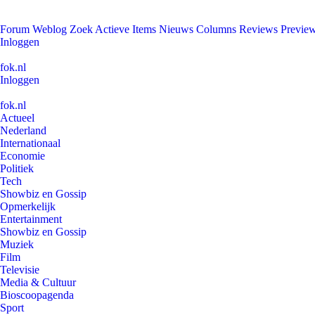
Forum
Weblog
Zoek
Actieve Items
Nieuws
Columns
Reviews
Previe
Inloggen
fok.nl
Inloggen
fok.nl
Actueel
Nederland
Internationaal
Economie
Politiek
Tech
Showbiz en Gossip
Opmerkelijk
Entertainment
Showbiz en Gossip
Muziek
Film
Televisie
Media & Cultuur
Bioscoopagenda
Sport