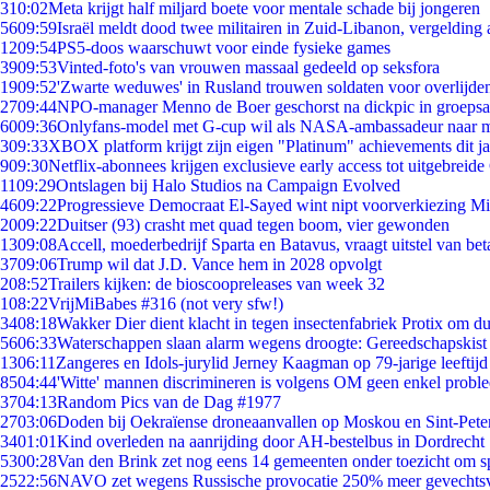
3
10:02
Meta krijgt half miljard boete voor mentale schade bij jongeren
56
09:59
Israël meldt dood twee militairen in Zuid-Libanon, vergeldin
12
09:54
PS5-doos waarschuwt voor einde fysieke games
39
09:53
Vinted-foto's van vrouwen massaal gedeeld op seksfora
19
09:52
'Zwarte weduwes' in Rusland trouwen soldaten voor overlijden
27
09:44
NPO-manager Menno de Boer geschorst na dickpic in groeps
60
09:36
Onlyfans-model met G-cup wil als NASA-ambassadeur naar 
3
09:33
XBOX platform krijgt zijn eigen "Platinum" achievements dit ja
9
09:30
Netflix-abonnees krijgen exclusieve early access tot uitgebreide
11
09:29
Ontslagen bij Halo Studios na Campaign Evolved
46
09:22
Progressieve Democraat El-Sayed wint nipt voorverkiezing M
20
09:22
Duitser (93) crasht met quad tegen boom, vier gewonden
13
09:08
Accell, moederbedrijf Sparta en Batavus, vraagt uitstel van bet
37
09:06
Trump wil dat J.D. Vance hem in 2028 opvolgt
2
08:52
Trailers kijken: de bioscoopreleases van week 32
1
08:22
VrijMiBabes #316 (not very sfw!)
34
08:18
Wakker Dier dient klacht in tegen insectenfabriek Protix om 
56
06:33
Waterschappen slaan alarm wegens droogte: Gereedschapskist
13
06:11
Zangeres en Idols-jurylid Jerney Kaagman op 79-jarige leeftijd
85
04:44
'Witte' mannen discrimineren is volgens OM geen enkel probl
37
04:13
Random Pics van de Dag #1977
27
03:06
Doden bij Oekraïense droneaanvallen op Moskou en Sint-Pete
34
01:01
Kind overleden na aanrijding door AH-bestelbus in Dordrecht
53
00:28
Van den Brink zet nog eens 14 gemeenten onder toezicht om s
25
22:56
NAVO zet wegens Russische provocatie 250% meer gevechtsvl