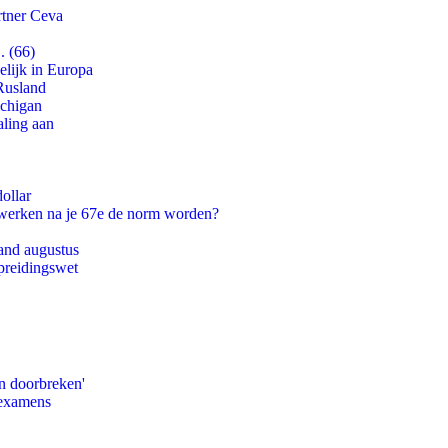
rtner Ceva
. (66)
lijk in Europa
Rusland
ichigan
aling aan
ollar
 werken na je 67e de norm worden?
and augustus
preidingswet
n doorbreken'
 examens