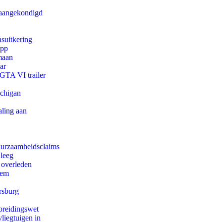
g aangekondigd
suitkering
app
maan
ar
 GTA VI trailer
ichigan
aling aan
duurzaamheidsclaims
 leeg
 overleden
eem
rsburg
preidingswet
iegtuigen in