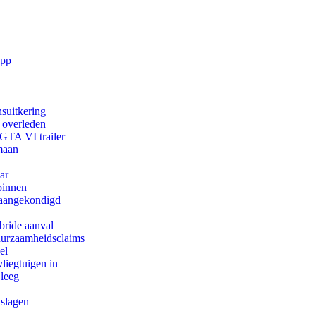
app
suitkering
d overleden
 GTA VI trailer
maan
ar
binnen
g aangekondigd
bride aanval
duurzaamheidsclaims
el
iegtuigen in
 leeg
tslagen