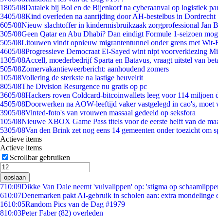
18
05/08
Datalek bij Bol en de Bijenkorf na cyberaanval op logistiek pa
34
05/08
Kind overleden na aanrijding door AH-bestelbus in Dordrecht
6
05/08
Nieuw slachtoffer in kindermisbruikzaak zorgprofessional Jan B
3
05/08
Geen Qatar en Abu Dhabi? Dan eindigt Formule 1-seizoen moge
5
05/08
Litouwen vindt opnieuw migrantentunnel onder grens met Wit-
46
05/08
Progressieve Democraat El-Sayed wint nipt voorverkiezing M
13
05/08
Accell, moederbedrijf Sparta en Batavus, vraagt uitstel van bet
5
05/08
Zomervakantieweerbericht: aanhoudend zomers
1
05/08
Vollering de sterkste na lastige heuvelrit
8
05/08
The Division Resurgence nu gratis op pc
36
05/08
Hackers roven Coldcard-bitcoinwallets leeg voor 114 miljoen d
45
05/08
Doorwerken na AOW-leeftijd vaker vastgelegd in cao's, moet
39
05/08
Vinted-foto's van vrouwen massaal gedeeld op seksfora
1
05/08
Nieuwe XBOX Game Pass titels voor de eerste helft van de ma
53
05/08
Van den Brink zet nog eens 14 gemeenten onder toezicht om s
Actieve items
Actieve items
Scrollbar gebruiken
opslaan
7
10:09
Dikke Van Dale neemt 'vulvalippen' op: 'stigma op schaamlippe
6
10:07
Denemarken pakt AI-gebruik in scholen aan: extra mondelinge
16
10:05
Random Pics van de Dag #1979
8
10:03
Peter Faber (82) overleden