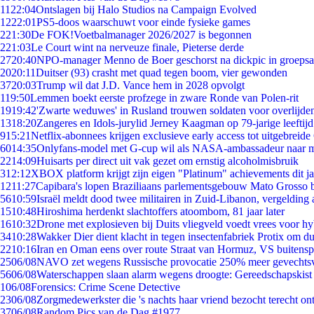
11
22:04
Ontslagen bij Halo Studios na Campaign Evolved
12
22:01
PS5-doos waarschuwt voor einde fysieke games
2
21:30
De FOK!Voetbalmanager 2026/2027 is begonnen
2
21:03
Le Court wint na nerveuze finale, Pieterse derde
27
20:40
NPO-manager Menno de Boer geschorst na dickpic in groeps
20
20:11
Duitser (93) crasht met quad tegen boom, vier gewonden
37
20:03
Trump wil dat J.D. Vance hem in 2028 opvolgt
1
19:50
Lemmen boekt eerste profzege in zware Ronde van Polen-rit
19
19:42
'Zwarte weduwes' in Rusland trouwen soldaten voor overlijden
13
18:20
Zangeres en Idols-jurylid Jerney Kaagman op 79-jarige leeftij
9
15:21
Netflix-abonnees krijgen exclusieve early access tot uitgebreide
60
14:35
Onlyfans-model met G-cup wil als NASA-ambassadeur naar 
22
14:09
Huisarts per direct uit vak gezet om ernstig alcoholmisbruik
3
12:12
XBOX platform krijgt zijn eigen "Platinum" achievements dit ja
12
11:27
Capibara's lopen Braziliaans parlementsgebouw Mato Grosso 
56
10:59
Israël meldt dood twee militairen in Zuid-Libanon, vergeldin
15
10:48
Hiroshima herdenkt slachtoffers atoombom, 81 jaar later
16
10:32
Drone met explosieven bij Duits vliegveld voedt vrees voor hy
34
10:28
Wakker Dier dient klacht in tegen insectenfabriek Protix om 
22
10:16
Iran en Oman eens over route Straat van Hormuz, VS buitensp
25
06/08
NAVO zet wegens Russische provocatie 250% meer gevechtsvl
56
06/08
Waterschappen slaan alarm wegens droogte: Gereedschapskist
1
06/08
Forensics: Crime Scene Detective
23
06/08
Zorgmedewerkster die 's nachts haar vriend bezocht terecht on
37
06/08
Random Pics van de Dag #1977