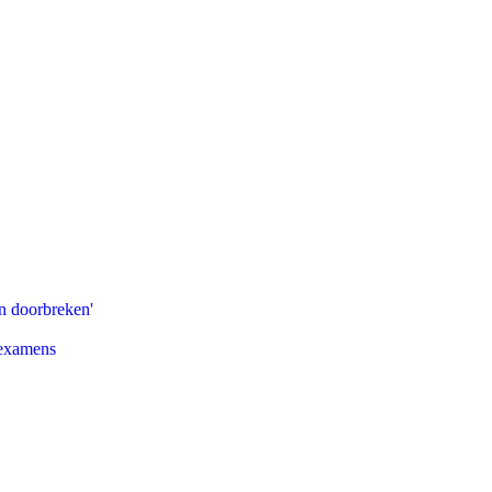
n doorbreken'
 examens