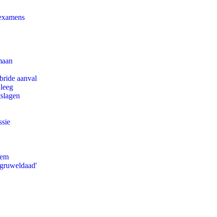
 examens
maan
bride aanval
 leeg
tslagen
ssie
eem
'gruweldaad'