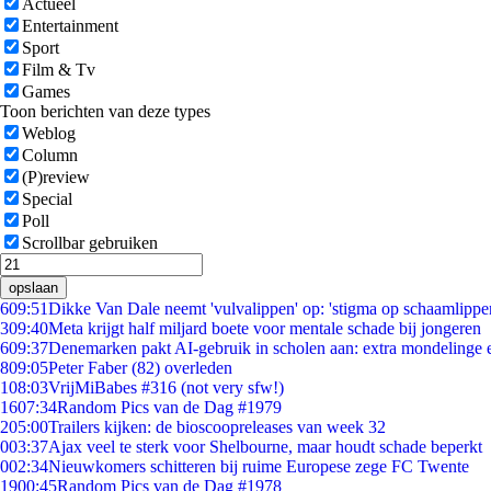
Actueel
Entertainment
Sport
Film & Tv
Games
Toon berichten van deze types
Weblog
Column
(P)review
Special
Poll
Scrollbar gebruiken
opslaan
6
09:51
Dikke Van Dale neemt 'vulvalippen' op: 'stigma op schaamlippe
3
09:40
Meta krijgt half miljard boete voor mentale schade bij jongeren
6
09:37
Denemarken pakt AI-gebruik in scholen aan: extra mondelinge
8
09:05
Peter Faber (82) overleden
1
08:03
VrijMiBabes #316 (not very sfw!)
16
07:34
Random Pics van de Dag #1979
2
05:00
Trailers kijken: de bioscoopreleases van week 32
0
03:37
Ajax veel te sterk voor Shelbourne, maar houdt schade beperkt
0
02:34
Nieuwkomers schitteren bij ruime Europese zege FC Twente
19
00:45
Random Pics van de Dag #1978